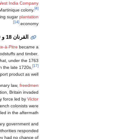
West India Company
[4]
Martinique colony.
ming sugar
plantation
[14]
economy.
القرنان 18 و 19
te-à-Pitre
became a
dstuffs and timber.
hat, under the 1763
[17]
n the late 1720s,
rt product as well.
onary law,
freedmen
tion, Britain invaded
y force led by
Victor
ench colonists were
lled in the aftermath.
nary government and
thorities responded
ey had no chance of