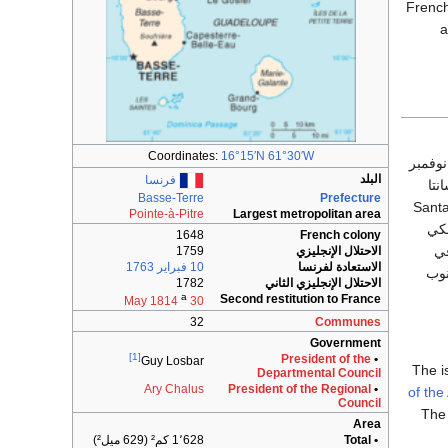
French
a
Coordinates:
16°15′N
61°30′W
نوفمبر
البلد
فرنسا
نتا
Basse-Terre
Prefecture
Sant
Pointe-à-Pitre
Largest metropolitan area
لكي
1648
French colony
في
الاحتلال الإنجليزي
1759
الاستعادة لفرنسا
10 فبراير 1763
نوب
الاحتلال الإنجليزي الثاني
1782
a
Second restitution to France
30 May 1814
32
Communes
Government
[1]
President of the
•
Guy Losbar
The i
Departmental Council
Ary Chalus
President of the Regional
•
of the
Council
Th
Area
• Total
1٬628 كم² (629 ميل²)