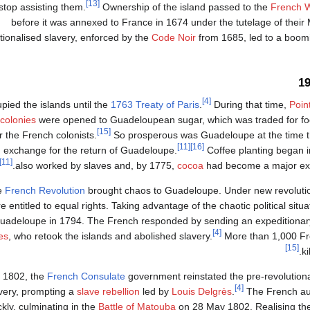
[13]
stop assisting them.
Ownership of the island passed to the
French 
before it was annexed to France in 1674 under the tutelage of their 
utionalised slavery, enforced by the
Code Noir
from 1685, led to a boo
[4]
ied the islands until the
1763 Treaty of Paris
.
During that time,
Poin
colonies
were opened to Guadeloupean sugar, which was traded for foo
[15]
 the French colonists.
So prosperous was Guadeloupe at the time t
[11]
[16]
 exchange for the return of Guadeloupe.
Coffee planting began i
[11]
also worked by slaves and, by 1775,
cocoa
had become a major expo
e
French Revolution
brought chaos to Guadeloupe. Under new revoluti
e entitled to equal rights. Taking advantage of the chaotic political situa
uadeloupe in 1794. The French responded by sending an expeditionar
[4]
es
, who retook the islands and abolished slavery.
More than 1,000 Fr
[15]
ki
n 1802, the
French Consulate
government reinstated the pre-revolutio
[4]
very, prompting a
slave rebellion
led by
Louis Delgrès
.
The French au
ckly, culminating in the
Battle of Matouba
on 28 May 1802. Realising th