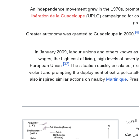
An independence movement grew in the 1970s, prompti
libération de la Guadeloupe
(UPLG) campaigned for comp
gr
[4]
Greater autonomy was granted to Guadeloupe in 2000.
In January 2009, labour unions and others known as
wages, the high cost of living, high levels of pove
[32]
European Union.
The situation quickly escalated, e
violent and prompting the deployment of extra police aft
also inspired similar actions on nearby
Martinique
. Pre
الجزر،
ة
 في هذه