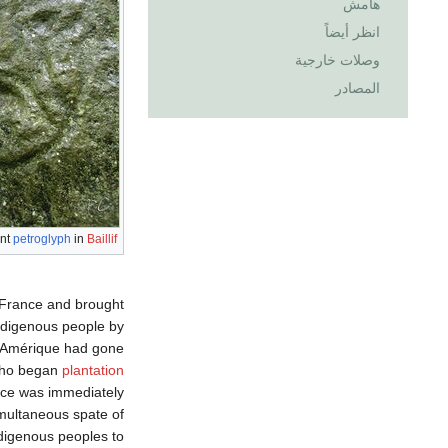
هامش
انظر أيضاً
وصلات خارجية
المصادر
ent
petroglyph
in
Baillif
r France and brought
indigenous people by
l'Amérique had gone
ho began
plantation
nce was immediately
imultaneous spate of
ndigenous peoples to