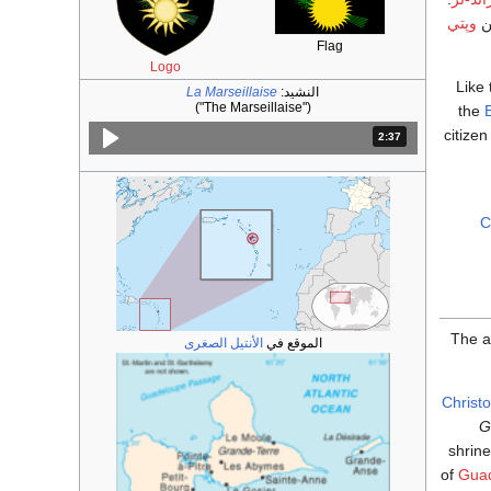
ين
وپتي
Flag
Logo
Like 
النشيد:
La Marseillaise
("The Marseillaise")
the
citizen
2:37
المدة: دقائق و 37 ثواني.
C
The a
الموقع في
الأنتيل الصغرى
Christ
G
shrine
of
Gua