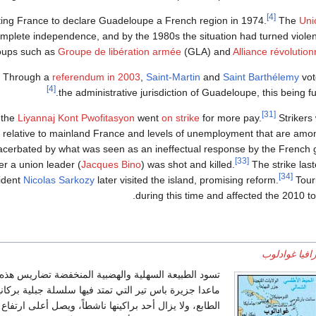
[4]
ng France to declare Guadeloupe a French region in 1974.
The
Uni
lete independence, and by the 1980s the situation had turned violent 
oups such as
Groupe de libération armée
(GLA) and
Alliance révolutio
Through a
referendum in 2003
,
Saint-Martin
and
Saint Barthélemy
vot
[4]
the administrative jurisdiction of Guadeloupe, this being f
[31]
 the
Liyannaj Kont Pwofitasyon
went
on strike
for more pay.
Strikers
rty relative to mainland France and levels of unemployment that are amon
xacerbated by what was seen as an ineffectual response by the French 
[33]
er a union leader (
Jacques Bino
) was shot and killed.
The strike las
[34]
sident
Nicolas Sarkozy
later visited the island, promising reform.
Touri
during this time and affected the 2010 to
افيا غوادلوب
تسود الطبيعة السهلية والهضبية المنخفضة تضاريس هذه 
ماعدا جزيرة باس تير التي تمتد فيها سلسلة جبلية بركاني
الطابع، ولا يزال أحد براكينها ناشطاً، ويصل أعلى ارتفاع