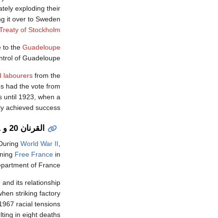
tely exploding their
ng it over to Sweden
Treaty of Stockholm
 to the
Guadeloupe
trol of Guadeloupe.
d labourers
from the
s had the vote from
s until 1923, when a
lly achieved success.
القرنان 20 و 21
During
World War II
,
oining
Free France
in
partment of France.
and its relationship
hen striking factory
967 racial tensions
ting in eight deaths.