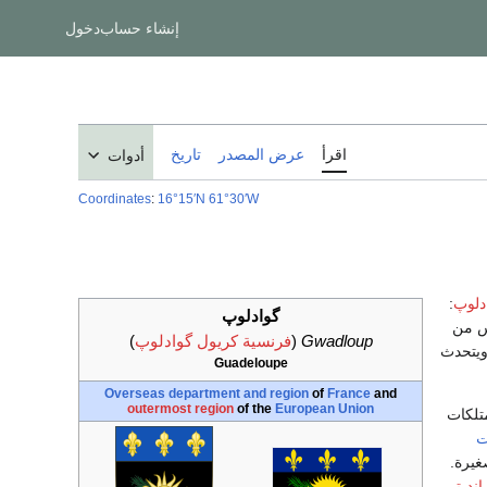
إنشاء حساب
دخول
اقرأ
عرض المصدر
تاريخ
أدوات
Coordinates
:
16°15′N
61°30′W
دلوپ
:
گوادلوپ
س من
Gwadloup
(
فرنسية كريول گوادلوپ
)
33 ألف نسمة ويتحدث
Guadeloupe
Overseas department and region
of
France
and
outermost region
of the
European Union
تلكات
ت
يرة.
اند-تر
.