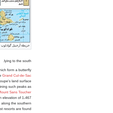
خريطة أرخبيل گوادلوپ
lying to the south.
hich form a butterfly
he
Grand Cul-de-Sac
loupe's land surface
ining such peaks as
Mount Sans Toucher
with an elevation of 1،467 متر (
s
along the southern
st resorts are found.