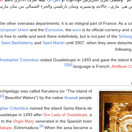
 هي: ماري ـ جالانتهِ وديسيريد وسان بارثليمي والجزء الشمالي من سان مارت
the other overseas departments, it is an integral part of France. As a con
European Union
and the
Eurozone
, the
euro
is its official currency an
 is free to settle and work there indefinitely, but is not part of the
Scheng
Saint Barthélemy
and
Saint Martin
until 2007, when they were detach
.
followin
hristopher Columbus
visited Guadeloupe in 1493 and gave the island it
[5]
[4]
language is French;
Antillean C
rchipelago was called
Karukera
(or "The Island of
[4]
Beautiful Waters") by the native
Arawak
people.
opher Columbus
named the island
Santa María de
uadalupe
in 1493 after
Our Lady of Guadalupe
, a
 to the
Virgin Mary
venerated in the Spanish town
[4]
dalupe
, Extremadura.
When the area became a