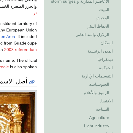
الأعاصير المدارية و storm surges
والجزر الصغيرة الخمس
النبيت
تر
.
الوحيش
stituent territory of
الحفاظ البيئي
d any European Union
الزلازل والمد العاتي
en Area
. It included
السكان
ed from Guadeloupe
g a
2003 referendum
المدن الرئيسية
ديمغرافيا
s name. The official
reole
is also spoken.
الحوكمة
التقسيمات الإدارية
أصل الاسم
الجيوسياسة
الرموز والأعلام
الاقتصاد
السياحة
Agriculture
Light industry