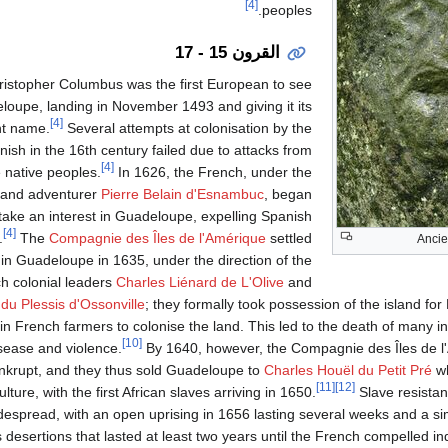
[4]
peoples.
القرون 15 - 17
ristopher Columbus was the first European to see
loupe, landing in November 1493 and giving it its
[4]
nt name.
Several attempts at colonisation by the
nish in the 16th century failed due to attacks from
[4]
e native peoples.
In 1626, the French, under the
 and adventurer
Pierre Belain d'Esnambuc
, began
 take an interest in Guadeloupe, expelling Spanish
[4]
.
The
Compagnie des Îles de l'Amérique
settled
Anci
in Guadeloupe in 1635, under the direction of the
h colonial leaders
Charles Liénard de L'Olive
and
du Plessis d'Ossonville
; they formally took possession of the island fo
in French farmers to colonise the land. This led to the death of many 
[10]
sease and violence.
By 1640, however, the Compagnie des Îles de 
nkrupt, and they thus sold Guadeloupe to
Charles Houël du Petit Pré
w
[11]
[12]
ulture, with the first African slaves arriving in 1650.
Slave resista
despread, with an open uprising in 1656 lasting several weeks and a s
desertions that lasted at least two years until the French compelled i