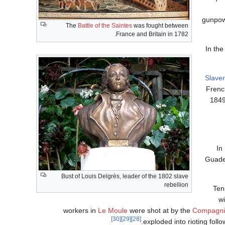
gunpow
The
Battle of the Saintes
was fought between
France and Britain in 1782.
In th
Slave
Frenc
1849
In
Guadel
Bust of Louis Delgrès, leader of the 1802 slave
rebellion
Ten
wi
workers in
Le Moule
were shot at by the
Compagnie
[30]
[29]
[28]
exploded into rioting fol