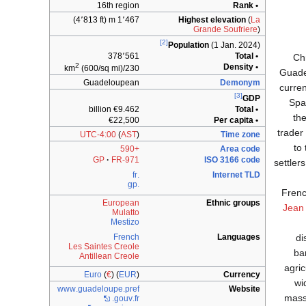
16th region
• Rank
1٬467 m (4٬813 ft)
Highest elevation
(
La
Grande Soufriere
)
[2]
Population
(1 Jan. 2024)
378٬561
• Total
Ch
2
• Density
(600/sq mi)
230/km
Guade
Guadeloupean
Demonym
curre
[3]
GDP
Spa
€9.462 billion
• Total
th
€22,500
• Per capita
trader
UTC-4:00
(
AST
)
Time zone
to
+590
Area code
GP
FR-971
ISO 3166 code
settlers
.fr
Internet TLD
.gp
Frenc
European
Ethnic groups
Jean 
Mulatto
Mestizo
di
French
Languages
Les Saintes Creole
ba
Antillean Creole
agric
Euro
(
€
) (
EUR
)
Currency
wi
www
.guadeloupe
.pref
Website
mass 
.gouv
.fr