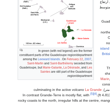
 ارتفاع
يث متوسط
Guade
north
O
no
island
In green (with red legend) are the former
Briti
constituent parts of the Guadeloupe region/department
among the
Leeward Islands
. On
February 22
,
2007
,
Saint-Martin
and
Saint-Barthélemy
seceded from
Guadeloupe, but
Marie-Galante
,
La Désirade
, and
Les
Th
Saintes
are still part of the Guadeloupe
sha
region/department.
Marin
cons
La Grande
[5]
[4]
In contrast Grande-Terre is mostly flat, with
rocky coasts to the north, irregular hills at the centre, m