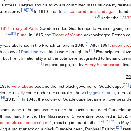
success, Delgrès and his followers committed mass suicide by delibera
[18]
[19]
der stores.
In 1810, the
British
captured the island again
, handi
[20]
.
under the
1813 
e
1814 Treaty of Paris
, Sweden ceded Guadeloupe to France, giving rise
[11]
[4]
Fund
. In 1815, the
Treaty of Vienna
acknowledged French con
[4]
ry
was abolished in the French Empire in 1848.
After 1854,
indenture
[21]
h colony of
Pondicherry
in India were brought in.
Emancipated slave
, but French nationality and the vote were not granted to Indian citizen
[22]
long campaign, led by
Henry Sidambarom
, fina
[23]
 1936,
Félix Éboué
became the first black governor of Guadeloupe.
oupe initially came under the control of the
Vichy government
, later j
[4]
[4]
1943.
In 1946, the colony of Guadeloupe became an overseas de
sions arose in the post-war era over the social structure of Guadeloupe 
th mainland France. The 'Massacre of St Valentine' occurred in 1952, w
[24]
[25]
[26]
s républicaines de sécurité
, resulting in four deaths.
In May 1
[27]
lowing a racist attack on a black Guadeloupean, Raphael Balzinc,
resul