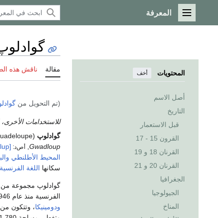
المعرفة
القائمة الرئيسية
گوادلوپ
مقالة
ناقش هذه ال
المحتويات
أخف
أصل الاسم
(تم التحويل من
گوادلو
التاريخ
للاستخدامات الأخرى، 
قبل الاستعمار
گوادلوپ
(Guadeloupe ؛
القرون 15 - 17
[ɡwadlup]
,
Gwadloup
أص‌د:
القرنان 18 و 19
المحيط الأطلنطي
والب
القرنان 20 و 21
سكانها
اللغة الفرنسية
الجغرافيا
گوادلوپ مجموعة من جز
الجيولوجيا
الفرنسية منذ عام 1946. تقع گوادالوب على بعد حوالي 600 كم شمالي فنزويلا بين جزيرتي
المناخ
ودومينيكا
، وتتكون من
وتغطي مساحة 1,780كم². وتُسمى كبرى الجزيرتين غوادالوب أو