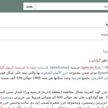
بحث
صفحة
په
)
انظر
گوادلوپ
/
ˌ
p
uː
l
ˈ
ə
d
ɑː
w
ɡ
/
;
[ɡwad(ə)lup]
;
فرنسية كريول گوا
فرنسية:
(
·
)
المساعدة
معلومات
) توجد ضمن مجموعة
جزر الأنتيل الصغرى
بها والتي تمتد على شكل قو
حر الكاريبي
. تخضع
لفرنسا
وعدد سكانها في سنة 1988 حوالي 8
.
ر الهند الغربية تشكل مقاطعة (منطقة إدارية) فرنسية وراء البحار ضمن المم
مونتسيرا
 جزيرتين رئيسيتين، ومجموعة جزر صغيرة تُسمى إيل دي سانت وخمس جزر صغ
باس-تر
، بينما تُعرف الأخرى باسم
گر