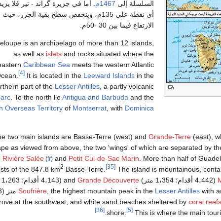
السلسلة إلى
1467م
. أما في جزيرة گراند - تير فلا يزيد
أي نقطة على 135م، وينخفض سطح بقية الجزر، ح
الارتفاع فيما بين 30 -50م.
loupe is an archipelago of more than 12 islands,
as well as
islets
and rocks situated where the
eastern
Caribbean Sea
meets the western Atlantic
[4]
cean.
It is located in the
Leeward Islands
in the
rthern part of the
Lesser Antilles
, a partly volcanic
 arc
. To the north lie
Antigua and Barbuda
and the
sh Overseas Territory
of
Montserrat
, with
Dominica
e two main islands are Basse-Terre (west) and
Grande-Terre
(east), w
pe as viewed from above, the two 'wings' of which are separated by t
,
Rivière Salée
and
Petit Cul-de-Sac Marin
. More than half of Guade
(
fr
)
2
[35]
ists of the 847.8 km
Basse-Terre.
The island is mountainous, conta
(4،442 أقدام؛ 1،354 متر) and
Grande Découverte
(4،143 أقدام؛ 1،263 متر), culminating in the active volcano
4،813 ft).
Lesser Antilles
, the highest mountain peak in the
Soufrière
angrove at the southwest, and white sand beaches sheltered by
coral reef
[36]
[5]
shore.
This is where the main touri