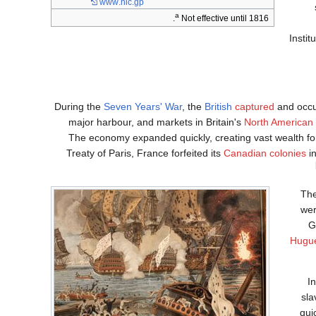
www
.nic
.gp
a
Not effective until 1816.
Instit
During the
Seven Years' War
, the
British
captured
and occup
major harbour, and markets in Britain's
North American 
The economy expanded quickly, creating vast wealth for
Treaty of Paris, France forfeited its
Canadian colonies
in
Th
wer
G
Hugu
I
sla
qui