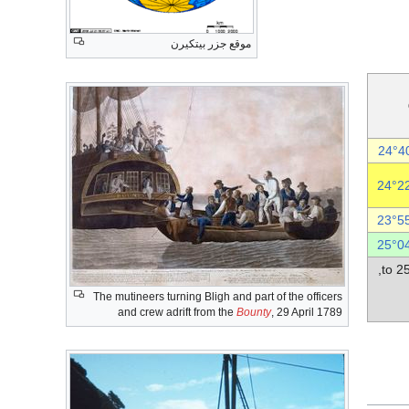
موقع جزر بيتكيرن
24°4
24°2
23°5
25°0
The mutineers turning Bligh and part of the officers
and crew adrift from the
Bounty
, 29 April 1789