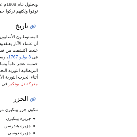
وبحل
توفوا ولكنهم تركوا خمسة وعشرين طفلاً. و
تاريخ
المستوطنون الأصليون 
أن علماء الآثار يعتقد
عندما اكتشفت من قب
في
3 يوليو
1767
، وسم
خمسة عشر عاماً وسافر
البريطانية الثورية ال
أثناء الحرب الثورية 
معركة تل بونكير
في
7
الجزر
تتكون جزر بيتكيرن من
جزيرة بيتكيرن
جزيرة هندرسن
جزيرة دوسي