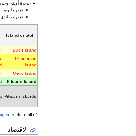
جزيرة أوينو، وجزر
جزيرة أيونو
جزيرة ساندي
Island or atoll
ll
Ducie Island
al
Henderson
nd
Island
ll
Oeno Island
nd
Pitcairn Island
up
Pitcairn Islands
agoon
of the atolls
Includes reef flat and
^
الاقتصاد