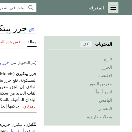
المعرفة
القائمة الرئيسية
جزر پيتك
مقالة
ناقش هذه ال
المحتويات
أخف
تاريخ
(تم التحويل من
جزر پ
الجزر
جزر پيتكيرن
(Pitcairn Islands) هي مجموعة مكونة من أربعة جزر، التي من بينها
الاقتصاد
المسكونة. تقع جزر بي
معرض الصور
الهادي. إن الجزر معرو
انظر أيضاً
ألقاب العديد من سكنة 
البلدان المأهولة بالسكان في 
الهامش
آدمزتاون
. حاكمها الحا
المصادر
وصلات خارجية
بتْكيرْن
، بتكيرن جزير
شرقي
أستراليا