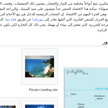
بيتكيرن تنتج أنواعاً مختلفة من الثمار والخضار، يتضمن ذلك الحمضيات، وقصب ا
اصولياء. سكنة هذا الاقتصاد الصغير جداً يعيشون على صيد السمك، والزراعة المع
هي الجزء المهم من الاقتصاد. إن المصادر الرئيسية للدخل هي بيع الأختام البري
ع الحرف للسفن العابرة، التي أغلبها يغادر إلى
نيوزيلندا
عن طريق
قناة بنما
. الت
عرجة للجزيرة، التي تفتقر إلى ميناء أو مهبط، يجبر ذلك كل التجارة لكي تكون ع
لزائرة.
ر
Pitcairn Landing site