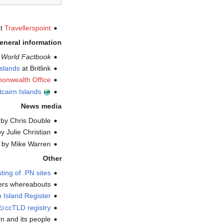
t
Travellerspoint
eneral information
 World Factbook
Islands
at Britlink
onwealth Office
tcairn Islands
News media
 by Chris Double
y Julie Christian
s by Mike Warren
Other
ting of .PN sites
eers whereabouts.
n Island Register
ccTLD registry
irn and its people