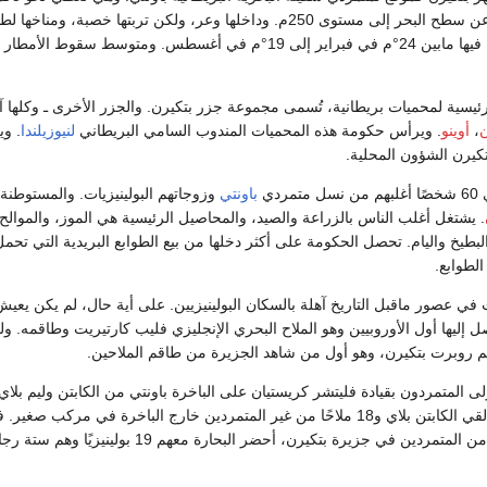
الجزيرة ارتفاعًا كبيرًا عن سطح البحر إلى مستوى 250م. وداخلها وعر، ولكن تربتها خصبة،
ئيسية لمحميات بريطانية، تُسمى مجموعة جزر بتكيرن. والجزر الأخرى ـ وكلها آ
،
أوينو
. ويرأس حكومة هذه المحميات المندوب السامي البريطاني
لنيوزيلندا
. و
كيرن الشؤون المحلية.
دي
باونتي
وزوجاتهم البولينيزيات. والمستوطنة 
. يشتغل أغلب الناس بالزراعة والصيد، والمحاصيل الرئيسية هي الموز، والموالح 
بطيخ واليام. تحصل الحكومة على أكثر دخلها من بيع الطوابع البريدية التي تح
الطوابع.
 في عصور ماقبل التاريخ آهلة بالسكان البولينيزيين. على أية حال، لم يكن يعيش
ندما وصل إليها أول الأوروبيين وهو الملاح البحري الإنجليزي فليب كارتيريت وطاقمه. 
م روبرت بتكيرن، وهو أول من شاهد الجزيرة من طاقم الملاحين.
17م، استولى المتمردون بقيادة فليتشر كريستيان على الباخرة باونتي من الكابتن وليم بل
الهادئ الجنوبي. ولقد ألقي الكابتن بلاي و18 ملاحًا من غير المتمردين خارج الباخرة في مركب صغ