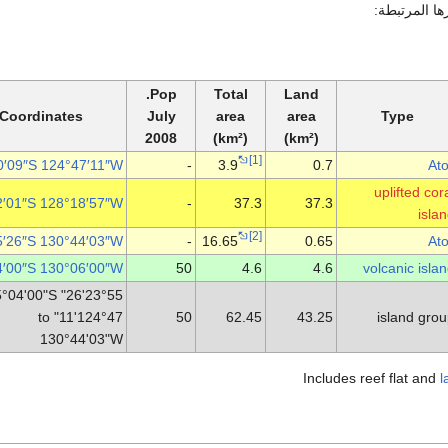
ها المرتبطة:
Pop.
Total
Land
Coordinates
July
area
area
Type
2008
(km²)
(km²)
[1]
0′09″S
124°47′11″W
-
3.9
0.7
Ato
uplifted cor
2′01″S
128°18′57″W
-
37.3
37.3
isla
[2]
5′26″S
130°44′03″W
-
16.65
0.65
Ato
4′00″S
130°06′00″W
50
4.6
4.6
volcanic isla
23°55'26" to 25°04'00"S,
124°47'11" to
50
62.45
43.25
island gro
130°44'03"W
l