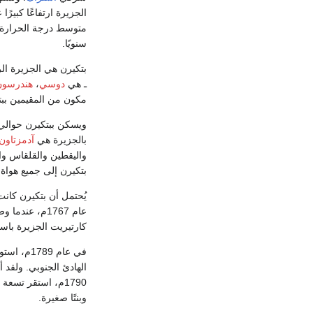
سنويًا.
بتكيرن هي الجزيرة الر
ـ هي
دوسي
،
هندرسون
مكون من المقيمين ببت
ويسكن ببتكيرن حوالي 60 شخصًا أغلبهم من نسل متمر
بالجزيرة هي
آدمزتاون
واليقطين والقلقاس وال
بتكيرن إلى جميع هواة 
يُحتمل أن بتكيرن كانت
عام 1767م، ع
كارتيريت الجزيرة باس
في عام 89
وبنتًا صغيرة.