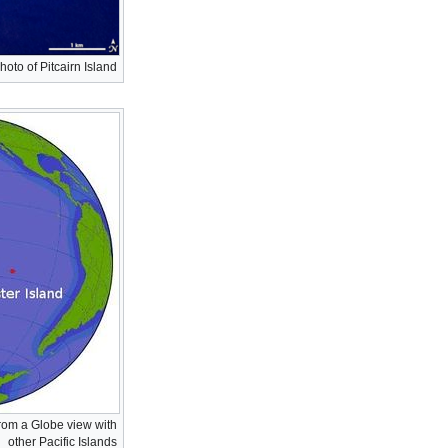
photo of Pitcairn Island
from a Globe view with
other Pacific Islands