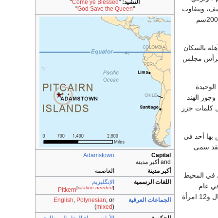
النشيد:
"
Come ye Blessed
"
 ومناخها لطيف، ويتفاوت
"
God Save the Queen
"
متوسط درجة الحرارة فيها مابين 24°م في فبراير إلى 19°م في أغسطس. ومتوسط سقوط الأمطار 200سم
هلة بالسكان
يرأس مجلس
الوحيدة
وجوز الهند
مل كلمات جزر
 بها أحد في
ولقد سمى
Adamstown
Capital
and أكبر مدينة
أكبر مدينة
العاصمة
اي في المحيط
اللغات الرسمية
الإنگليزية
,
ير. في عام
[
citation needed
]
Pitkern
1790م، استقر تسعة من المتمردين في جزيرة بتكيرن، أحضر البحارة معهم 19 بولينيزيًا وهم ستة رجال و12 امرأة
الجماعات العرقية
, or
Polynesian
,
English
(
mixed
)