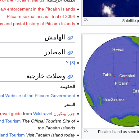
المقالة الرئيسية:
e of the Pitcairn Islands
aw enforcement in the Pitcairn Islands
Pitcairn sexual assault trial of 2004
Satellite 
 and postal history of Pitcairn Islands
الهامش
المصادر
[3]
وصلات خارجية
الحكومة
cial Website of the Pitcairn Government
السفر
جزر پيتكيرن travel guide
Wikitravel
from
and Tourism
The Official Tourism Site of
the Pitcairn Islands
Pitcairn Island as seen 
sland Tourism
Visit Pitcairn Island today