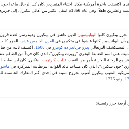
ول عام 1808م عندما اكتشفت باخرة أمريكية مكان اختباء المتمردين،كان كل الرجال ماعدا جون
في عام 1856م انتقل الكثير من أهالي بتكيرن، إلى جزيرة
لجزر بيتكيرن كانوا
الپولينيسيين
الذين عاشوا في بيتكيرن وهيندرسن لعدة قرون.
ون بأن البولنيسيين كانوا عاشوا في بيتكيرن في
القرن الخامس عشر
، الجزر كانت
ل المستكشف البرتغالي
پدرو فرناندز ده كوييرو
في
1606
. اكتشف ثانية من قب
يت على اسم الضابط البحري "روبرت بيتكيرن"، الذي كان فرداً من الطاقم عند
 مع الرحلة البحرية بأمر من النقيب
فيليب كارتريت
. بيتكيرن كان ابن ضابط 
بحري "جون بيتكيرن"، الذي كان مساعد قائد القوات البريطانية المتركزة في
ماسو
الأمريكية. النقيب بيتكيرن أصيب بجروح مميتة في إحدى أكثر المعارك الحاسمة 
1 يونيو
1775
.
 أربعة جزر رئيسية: