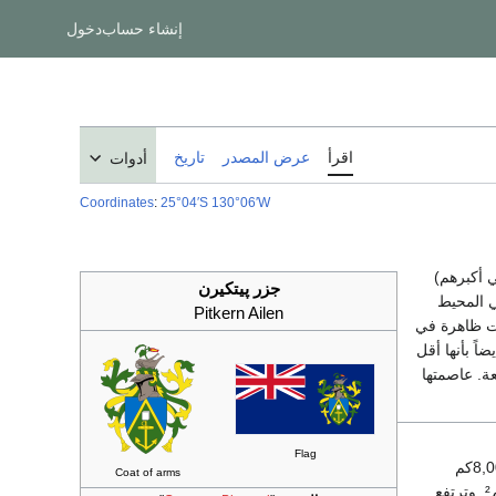
إنشاء حساب
دخول
اقرأ
عرض المصدر
تاريخ
أدوات
Coordinates
:
25°04′S
130°06′W
 أكبرهم)
جزر پيتكيرن
ي المحيط
Pitkern Ailen
لت ظاهرة في
ً بأنها أقل
Flag
الجنوبي وهي تقع جنوب مدار الجدي، نحو 8,000كم
Coat of arms
. وتشتهر بتكيرن كموقع لمتمردي سفينة البحرية البريطانية باونتي. وهي تغطي نحو 5كم². وترتفع