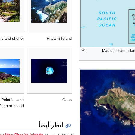
Island shelter
Pitcairn Island
Map of Pitcairn Isla
 Point in west
Oeno
Pitcairn Island
انظر أيضاً