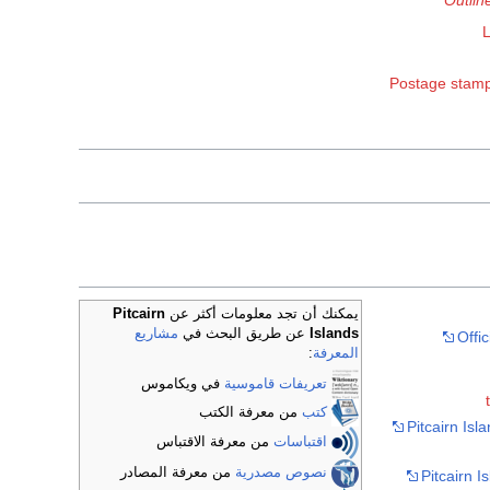
Outlin
L
Postage stamps
يمكنك أن تجد معلومات أكثر عن
Pitcairn
Islands
عن طريق البحث في
مشاريع
Offi
المعرفة
:
تعريفات قاموسية
في ويكاموس
كتب
من معرفة الكتب
Pitcairn Isl
اقتباسات
من معرفة الاقتباس
نصوص مصدرية
من معرفة المصادر
Pitcairn I