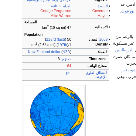
الحكومة
الأراضي وراء البحار البريطانية
 آدمز، قد
•
السيدة
إليزابث الثانية
نورفوك
.
George Fergusson
Governor
•
Mike Warren
Mayor
•
المساحة
2
• الإجمالية
(18 sq mi)
47 km
Population
 بالرغم من
•
2008
التعداد
50 (
223rd (last)
)
 غير مسكونة
2
• Density
(2.6/sq mi) (
197th
)
1/km
ل
البريطانيين
العملة
)
NZD
(
New Zealand dollar
ما كان عمره
Time zone
ت.ع.م.
-8
الحرب
مفتاح الهاتف
64
شوستس
النطاق العلوي
.pn
للحرب، وهي
للإنترنت