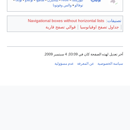
بولينزيا
نيوزيلندا
•
Niue
•
بيتكيرن
•
ساموا
•
توكلاو
•
تونگا
•
توفالو
•
والس وفوتونا
تصنيفات
:
Navigational boxes without horizontal lists
جداول تصفح اوقيانوسيا
قوالي تصفح قارية
آخر تعديل لهذه الصفحة كان في 03:09, 4 سبتمبر 2009.
سياسة الخصوصية
عن المعرفة
عدم مسؤولية