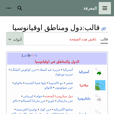
المعرفة
القائمة الرئيسية
بحث
أدوات
قالب
:
دول ومناطق اوقيانوسيا
قالب
ناقش هذه الصفحة
أدوات
e
t
v
أخف
الدول والمناطق في اوقيانوسيا
أستراليا
•
جزيرة عيد الميلاد
•
جزر كوكوس (كيلنگ)
•
أستراليا
جزيرة نورفوك
فيجي
•
نيو كاليدونيا
•
پاپوا غينيا الجديدة
•
مالوكو
•
ميلانزيا
جزر سولومون
•
ڤانواتو
دول ميكرونزيا المتحدة
•
جوام
•
كيريباتي
•
مايكرونزيا
جزر مارشال
•
ناورو
•
جزر ماريانا الشمالية
•
بالاو
ساموا الأمريكية
•
جزر كوك
•
بولينزيا الفرنسية
•