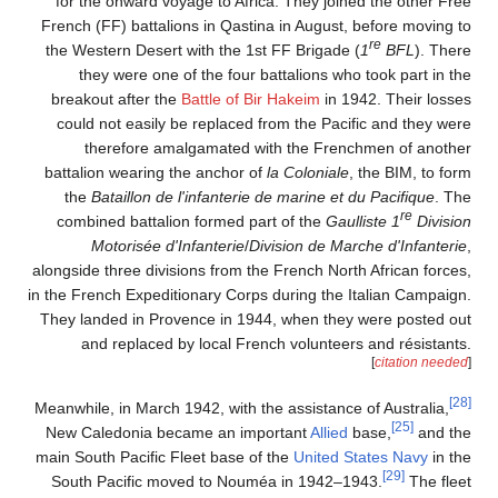
for the onward voyage to Africa. They joined the other Free
French (FF) battalions in Qastina in August, before moving to
re
the Western Desert with the 1st FF Brigade (
1
BFL
). There
they were one of the four battalions who took part in the
breakout after the
Battle of Bir Hakeim
in 1942. Their losses
could not easily be replaced from the Pacific and they were
therefore amalgamated with the Frenchmen of another
battalion wearing the anchor of
la Coloniale
, the BIM, to form
the
Bataillon de l'infanterie de marine et du Pacifique
. The
re
combined battalion formed part of the
Gaulliste 1
Division
Motorisée d'Infanterie
/
Division de Marche d'Infanterie
,
alongside three divisions from the French North African forces,
in the French Expeditionary Corps during the Italian Campaign.
They landed in Provence in 1944, when they were posted out
and replaced by local French volunteers and résistants.
[
citation needed
]
[28]
Meanwhile, in March 1942, with the assistance of Australia,
[25]
New Caledonia became an important
Allied
base,
and the
main South Pacific Fleet base of the
United States Navy
in the
[29]
South Pacific moved to Nouméa in 1942–1943.
The fleet