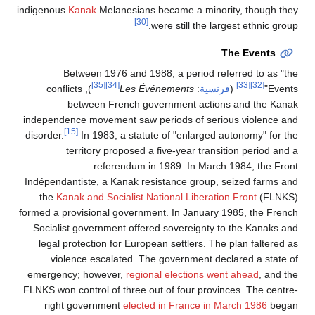
indigenous
Kanak
Melanesians became a minority, though they
[30]
were still the largest ethnic group.
The Events
Between 1976 and 1988, a period referred to as "the
[35]
[34]
[33]
[32]
Events"
(
فرنسية
:
Les Événements
), conflicts
between French government actions and the Kanak
independence movement saw periods of serious violence and
[15]
disorder.
In 1983, a statute of "enlarged autonomy" for the
territory proposed a five-year transition period and a
referendum in 1989. In March 1984, the Front
Indépendantiste, a Kanak resistance group, seized farms and
the
Kanak and Socialist National Liberation Front
(FLNKS)
formed a provisional government. In January 1985, the French
Socialist government offered sovereignty to the Kanaks and
legal protection for European settlers. The plan faltered as
violence escalated. The government declared a state of
emergency; however,
regional elections went ahead
, and the
FLNKS won control of three out of four provinces. The centre-
right government
elected in France in March 1986
began