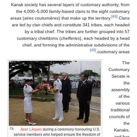
Kanak society has several layers of customary authority, from
the 4,000–5,000 family-based clans to the eight customary
[49]
areas (
aires coutumières
) that make up the territory.
Clans
are led by clan chiefs and constitute 341 tribes, each headed
by a tribal chief. The tribes are further grouped into 57
customary chiefdoms (
chefferies
), each headed by a head
chief, and forming the administrative subdivisions of the
[49]
customary areas.
The
Customary
Senate is
the
assembly
of the
various
traditional
councils of
the
Jean Lèques
during a ceremony honouring U.S.
Kanaks,
service members who helped ensure the freedom of
and has