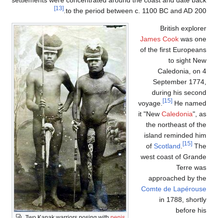
settlements were concentrated around the coast and date back
[13]
to the period between c. 1100 BC and AD 200.
British explorer
James Cook
was one
of the first Europeans
to sight New
Caledonia, on 4
September 1774,
during his second
[15]
voyage.
He named
it "New
Caledonia
", as
the northeast of the
island reminded him
[15]
of
Scotland
.
The
west coast of Grande
Terre was
approached by the
Comte de Lapérouse
in 1788, shortly
before his
Two Kanak warriors posing with
penis