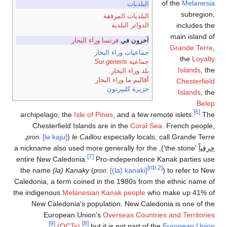
of the
Melanesia
البلديات
subregion,
البلديات المرفقة
includes the
الدوائر البلدية
main island of
آخرون في
فرنسا وراء البحار
Grande Terre
,
جماعيات وراء البحار
the
Loyalty
جماعية
Sui generis
Islands
, the
بلد وراء البحار
أقاليم ما وراء البحار
Chesterfield
جزيرة كليپرتون
Islands
, the
Belep
[6]
archipelago, the
Isle of Pines
, and a few remote islets.
The
Chesterfield Islands are in the
Coral Sea
. French people,
,
[lə kaju]
(
le Caillou
especially locals, call Grande Terre
pron.
حرفياً
'the stone'), a nickname also used more generally for the
[7]
entire New Caledonia.
Pro-independence Kanak parties use
[nb 2]
the name
(la) Kanaky
(
[(la) kanaki]
) to refer to New
pron.
Caledonia, a term coined in the 1980s from the ethnic name of
the indigenous
Melanesian
Kanak people
who make up 41% of
New Caledonia's population. New Caledonia is one of the
European Union's
Overseas Countries and Territories
[9]
[8]
.
(OCTs)
,
but it is not part of the
European Union