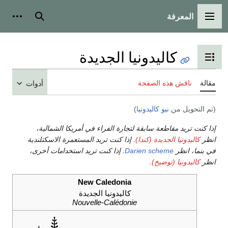
المعرفة
القائمة الرئيسية
بحث
أدوات 
كاليدونيا الجديدة
تبديل عرض جدول المحتويات
مقالة
ناقش هذه الصفحة
أدوات
(تم التحويل من
نيو كاليدونيا
)
إذا كنت تريد مقاطعة سابقة لتجارة الفراء في أمريكا الشمالية،
انظر
كاليدونيا الجديدة (كندا)
. إذا كنت تريد المستعمرة الاسكتلندية
في بنما، انظر
Darien scheme
. إذا كنت تريد استخدامات أخرى،
انظر
كاليدونيا (توضيح)
.
New Caledonia
كاليدونيا الجديدة
Nouvelle-Calédonie