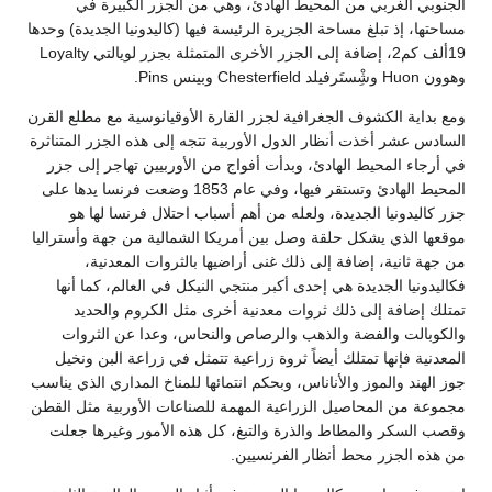
الجنوبي الغربي من المحيط الهادئ، وهي من الجزر الكبيرة في
مساحتها، إذ تبلغ مساحة الجزيرة الرئيسة فيها (كاليدونيا الجديدة) وحدها
19ألف كم2، إضافة إلى الجزر الأخرى المتمثلة بجزر لويالتي Loyalty
وهوون Huon وشِْستَرفيلد Chesterfield وبينس Pins.
ومع بداية الكشوف الجغرافية لجزر القارة الأوقيانوسية مع مطلع القرن
السادس عشر أخذت أنظار الدول الأوربية تتجه إلى هذه الجزر المتناثرة
في أرجاء المحيط الهادئ، وبدأت أفواج من الأوربيين تهاجر إلى جزر
المحيط الهادئ وتستقر فيها، وفي عام 1853 وضعت فرنسا يدها على
جزر كاليدونيا الجديدة، ولعله من أهم أسباب احتلال فرنسا لها هو
موقعها الذي يشكل حلقة وصل بين أمريكا الشمالية من جهة وأستراليا
من جهة ثانية، إضافة إلى ذلك غنى أراضيها بالثروات المعدنية،
فكاليدونيا الجديدة هي إحدى أكبر منتجي النيكل في العالم، كما أنها
تمتلك إضافة إلى ذلك ثروات معدنية أخرى مثل الكروم والحديد
والكوبالت والفضة والذهب والرصاص والنحاس، وعدا عن الثروات
المعدنية فإنها تمتلك أيضاً ثروة زراعية تتمثل في زراعة البن ونخيل
جوز الهند والموز والأناناس، وبحكم انتمائها للمناخ المداري الذي يناسب
مجموعة من المحاصيل الزراعية المهمة للصناعات الأوربية مثل القطن
وقصب السكر والمطاط والذرة والتبغ، كل هذه الأمور وغيرها جعلت
من هذه الجزر محط أنظار الفرنسيين.