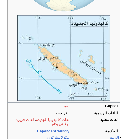
Capital
نوميا
اللغات الرسمية
الفرنسية
لغات محلية
لغات كاليدونيا الجديدة
،
لغات جزيرة
لولايتي
وتايو
الحكومة
Dependent territory
•
الرئيس
نيكولا ساركوزي