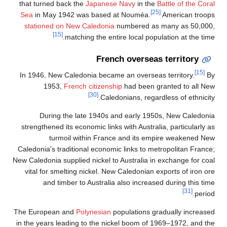
that turned back the
Japanese Navy
in the
Battle of the Coral
[25]
Sea
in May 1942 was based at Nouméa.
American troops
stationed on New Caledonia
numbered as many as 50,000,
[15]
matching the entire local population at the time.
French overseas territory
[15]
In 1946, New Caledonia became an overseas territory.
By
1953,
French citizenship
had been granted to all New
[30]
Caledonians, regardless of ethnicity.
During the late 1940s and early 1950s, New Caledonia
strengthened its economic links with Australia, particularly as
turmoil within France and its empire weakened New
Caledonia's traditional economic links to metropolitan France;
New Caledonia supplied nickel to Australia in exchange for coal
vital for smelting nickel. New Caledonian exports of iron ore
and timber to Australia also increased during this time
[31]
period.
The European and
Polynesian
populations gradually increased
in the years leading to the nickel boom of 1969–1972, and the