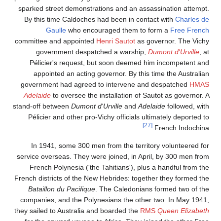
sparked street demonstrations and an assassination attempt.
By this time Caldoches had been in contact with
Charles de
Gaulle
who encouraged them to form a
Free French
committee and appointed
Henri Sautot
as governor. The Vichy
government despatched a warship,
Dumont d'Urville
, at
Pélicier's request, but soon deemed him incompetent and
appointed an acting governor. By this time the Australian
government had agreed to intervene and despatched
HMAS
Adelaide
to oversee the installation of Sautot as governor. A
stand-off between
Dumont d'Urville
and
Adelaide
followed, with
Pélicier and other pro-Vichy officials ultimately deported to
[27]
French Indochina.
In 1941, some 300 men from the territory volunteered for
service overseas. They were joined, in April, by 300 men from
French Polynesia ('the Tahitians'), plus a handful from the
French districts of the New Hebrides: together they formed the
Bataillon du Pacifique
. The Caledonians formed two of the
companies, and the Polynesians the other two. In May 1941,
they sailed to Australia and boarded the
RMS
Queen Elizabeth