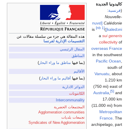
كاليدونيا الجديدة
(
فرنسية
:
Nouvelle-
[nuvɛl
Calédonie
[nb 1]
is
)
kaledɔni]
a
sui generis
هذه المقالة هي جزء من سلسلة مقالات عن
التقسيمات الإدارية لفرنسا
collectivity
of
overseas France
المقال الرئيسي
in the southwest
المناطق
Pacific Ocean
,
(بما فيها
مناطق ما وراء البحار
)
south of
الأقاليم
Vanuatu
, about
(بما فيها
أقاليم ما وراء البحار
)
1،210 km
(750 mi) east of
الدوائر الادارية
[5]
Australia
,
and
الكانتونات
17،000 km
Intercommunality
(11،000 mi) from
المجتمعات الحضرية
Metropolitan
Agglomeration communities
تجمعات بلديات
France
. The
Syndicates of New Agglomeration
archipelago, part