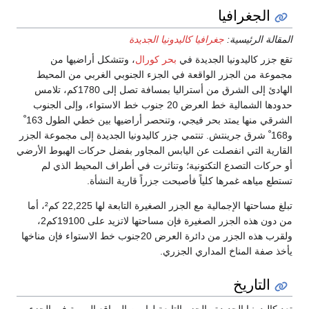
الجغرافيا
المقالة الرئيسية:
جغرافيا كاليدونيا الجديدة
تقع جزر كاليدونيا الجديدة في
بحر كورال
، وتتشكل أراضيها من
مجموعة من الجزر الواقعة في الجزء الجنوبي الغربي من المحيط
الهادئ إلى الشرق من أستراليا بمسافة تصل إلى 1780كم، تلامس
حدودها الشمالية خط العرض 20 جنوب خط الاستواء، وإلى الجنوب
الشرقي منها يمتد بحر فيجي، وتنحصر أراضيها بين خطي الطول 163 ْ
و168 ْ شرق جرينتش. تنتمي جزر كاليدونيا الجديدة إلى مجموعة الجزر
القارية التي انفصلت عن اليابس المجاور بفضل حركات الهبوط الأرضي
أو حركات التصدع التكتونية؛ وتناثرت في أطراف المحيط الذي لم
تستطع مياهه غمرها كلياً فأصبحت جزراً قارية النشأة.
تبلغ مساحتها الإجمالية مع الجزر الصغيرة التابعة لها 22,225 كم²، أما
من دون هذه الجزر الصغيرة فإن مساحتها لاتزيد على 19100كم2،
ولقرب هذه الجزر من دائرة العرض 20جنوب خط الاستواء فإن مناخها
يأخذ صفة المناخ المداري الجزري.
التاريخ