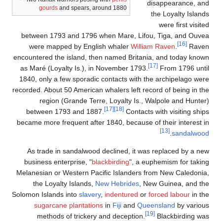
disappearance, and
gourds
and spears, around 1880
the Loyalty Islands
were first visited
between 1793 and 1796 when Mare, Lifou, Tiga, and Ouvea
[16]
were mapped by English whaler
William Raven
.
Raven
encountered the island, then named Britania, and today known
[17]
as Maré (Loyalty Is.), in November 1793.
From 1796 until
1840, only a few sporadic contacts with the archipelago were
recorded. About 50 American whalers left record of being in the
region (Grande Terre, Loyalty Is., Walpole and Hunter)
[17]
[18]
between 1793 and 1887.
Contacts with visiting ships
became more frequent after 1840, because of their interest in
[13]
.
sandalwood
As trade in sandalwood declined, it was replaced by a new
business enterprise, "
blackbirding
", a euphemism for taking
Melanesian or Western Pacific Islanders from New Caledonia,
the Loyalty Islands,
New Hebrides
, New Guinea, and the
Solomon Islands into
slavery
,
indentured
or
forced labour
in the
sugarcane
plantations
in
Fiji
and
Queensland
by various
[19]
methods of trickery and deception.
Blackbirding was