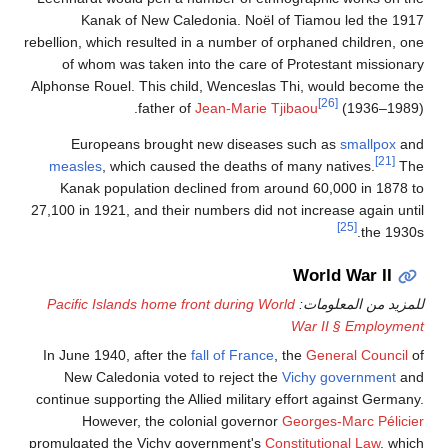
Kanak of New Caledonia. Noël of Tiamou led the 1917
rebellion, which resulted in a number of orphaned children, one
of whom was taken into the care of Protestant missionary
Alphonse Rouel. This child, Wenceslas Thi, would become the
[26]
father of
Jean-Marie Tjibaou
(1936–1989).
Europeans brought new diseases such as
smallpox
and
[21]
measles
, which caused the deaths of many natives.
The
Kanak population declined from around 60,000 in 1878 to
27,100 in 1921, and their numbers did not increase again until
[25]
the 1930s.
World War II
للمزيد من المعلومات:
Pacific Islands home front during World
War II § Employment
In June 1940, after the
fall of France
, the
General Council
of
New Caledonia voted to reject the
Vichy government
and
continue supporting the Allied military effort against Germany.
However, the colonial governor
Georges-Marc Pélicier
promulgated the Vichy government's
Constitutional Law
, which