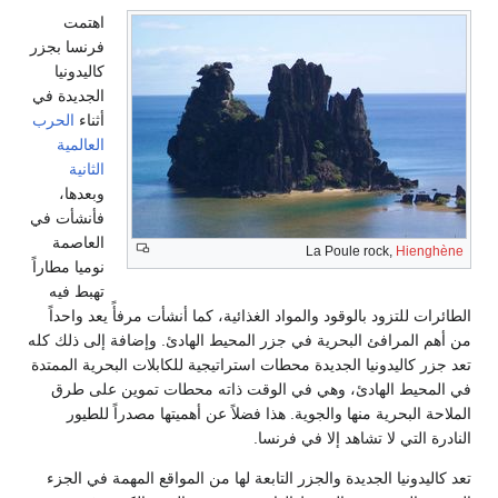
اهتمت
فرنسا بجزر
كاليدونيا
الجديدة في
أثناء
الحرب
العالمية
الثانية
وبعدها،
فأنشأت في
العاصمة
La Poule rock,
Hienghène
نوميا مطاراً
تهبط فيه
الطائرات للتزود بالوقود والمواد الغذائية، كما أنشأت مرفأً يعد واحداً
من أهم المرافئ البحرية في جزر المحيط الهادئ. وإضافة إلى ذلك كله
تعد جزر كاليدونيا الجديدة محطات استراتيجية للكابلات البحرية الممتدة
في المحيط الهادئ، وهي في الوقت ذاته محطات تموين على طرق
الملاحة البحرية منها والجوية. هذا فضلاً عن أهميتها مصدراً للطيور
النادرة التي لا تشاهد إلا في فرنسا.
تعد كاليدونيا الجديدة والجزر التابعة لها من المواقع المهمة في الجزء