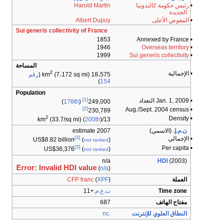
•
رئيس حكومة كاليدونيا
Harold Martin
الجديدة
•
المفوض الأعلى
Albert Dupuy
Sui generis collectivity of France
1853
• Annexed by France
1946
Overseas territory
•
1999
Sui generis collectivity
•
المساحة
2
• الإجمالية
18،575 km
(7،172 sq mi) (
رقم
)
154
Population
[1]
• Jan. 1, 2009 التعداد
)
178th
(
249,000
[2]
• Aug./Sept. 2004 census
230,789
2
• Density
(33.7/sq mi) (
200th
)
13/km
ن.م.إ.
(الاسمي)
2007 estimate
[3]
• الإجمالي
US$8.82 billion
(
)
not ranked
[3]
• Per capita
US$36,376
(
)
not ranked
n/a
HDI
(2003)
Error: Invalid HDI value
(
n/a
)
العملة
)
XPF
(
CFP franc
Time zone
ت.ع.م.
+11
مفتاح الهاتف
687
النطاق العلوي للإنترنت
.nc