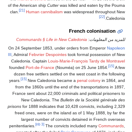
of the American ship
Cutter
was killed and eaten by the Pouma
[21]
clan.
Human cannibalism
was widespread throughout New
[22]
Caledonia.
French colonisation
للمزيد من المعلومات:
Communards § Life in New Caledonia
On 24 September 1853, under orders from Emperor
Napoleon
III
, Admiral
Febvrier Despointes
took formal possession of New
Caledonia. Captain
Louis-Marie-François Tardy de Montravel
[15]
founded
Port-de-France
(Nouméa) on 25 June 1854.
A few
dozen free settlers settled on the west coast in the following
[15]
years.
New Caledonia became a
penal colony
in 1864, and
from the 1860s until the end of the transportations in 1897,
France sent about 22,000 criminals and political prisoners to
New Caledonia. The
Bulletin de la Société générale des
prisons
for 1888 indicates that 10,428 convicts, including 2,329
freed ones, were on the island as of 1 May 1888, by far the
largest number of convicts detained in French overseas
[nb 3]
penitentiaries.
The convicts included many
Communards
,