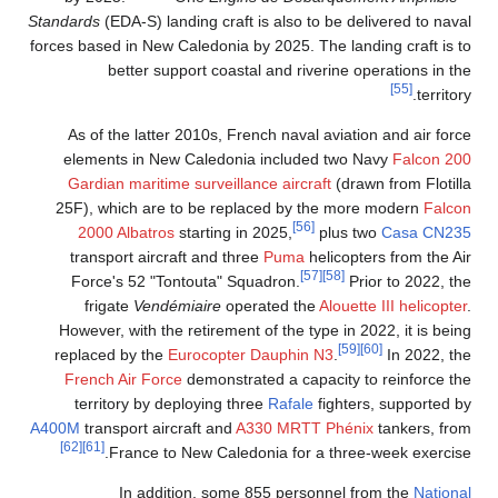
Standards
(EDA-S) landing craft is also to be delivered to naval
forces based in New Caledonia by 2025. The landing craft is to
better support coastal and riverine operations in the
[55]
territory.
As of the latter 2010s, French naval aviation and air force
elements in New Caledonia included two Navy
Falcon 200
Gardian maritime surveillance aircraft
(drawn from Flotilla
25F), which are to be replaced by the more modern
Falcon
[56]
2000 Albatros
starting in 2025,
plus two
Casa CN235
transport aircraft and three
Puma
helicopters from the Air
[57]
[58]
Force's 52 "Tontouta" Squadron.
Prior to 2022, the
frigate
Vendémiaire
operated the
Alouette III helicopter
.
However, with the retirement of the type in 2022, it is being
[59]
[60]
replaced by the
Eurocopter Dauphin N3
.
In 2022, the
French Air Force
demonstrated a capacity to reinforce the
territory by deploying three
Rafale
fighters, supported by
A400M
transport aircraft and
A330 MRTT Phénix
tankers, from
[62]
[61]
France to New Caledonia for a three-week exercise.
In addition, some 855 personnel from the
National