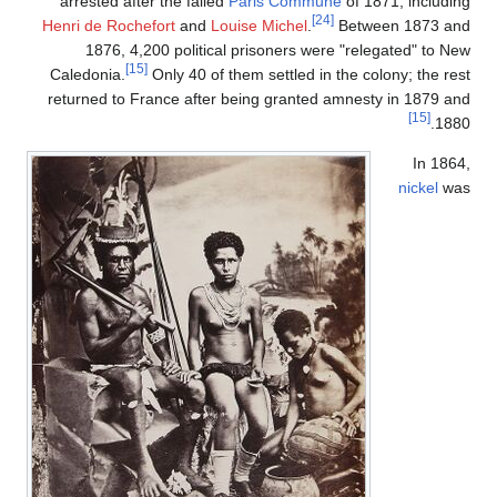
arrested after the failed
Paris Commune
of 1871, including
[24]
Henri de Rochefort
and
Louise Michel
.
Between 1873 and
1876, 4,200 political prisoners were "relegated" to New
[15]
Caledonia.
Only 40 of them settled in the colony; the rest
returned to France after being granted amnesty in 1879 and
[15]
1880.
In 1864,
nickel
was