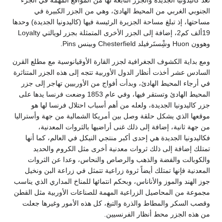
تعد كاليدونيا الجديدة والجزر التابعة لها من المواقع المهمة في الجزء
الجنوبي الغربي من المحيط الهادئ، وهي من الجزر الكبيرة في
مساحتها، إذ تبلغ مساحة الجزيرة الرئيسة فيها (كاليدونيا الجديدة) وحدها
19ألف كم2، إضافة إلى الجزر الأخرى المتمثلة بجزر لويالتي Loyalty
وهوون Huon وشِْستَرفيلد Chesterfield وبينس Pins.
ومع بداية الكشوف الجغرافية لجزر القارة الأوقيانوسية مع مطلع القرن
السادس عشر أخذت أنظار الدول الأوربية تتجه إلى هذه الجزر المتناثرة
في أرجاء المحيط الهادئ، وبدأت أفواج من الأوربيين تهاجر إلى جزر
المحيط الهادئ وتستقر فيها، وفي عام 1853 وضعت فرنسا يدها على
جزر كاليدونيا الجديدة، ولعله من أهم أسباب احتلال فرنسا لها هو
موقعها الذي يشكل حلقة وصل بين أمريكا الشمالية من جهة وأستراليا
من جهة ثانية، إضافة إلى ذلك غنى أراضيها بالثروات المعدنية،
فكاليدونيا الجديدة هي إحدى أكبر منتجي النيكل في العالم، كما أنها
تمتلك إضافة إلى ذلك ثروات معدنية أخرى مثل الكروم والحديد
والكوبالت والفضة والذهب والرصاص والنحاس، وعدا عن الثروات
المعدنية فإنها تمتلك أيضاً ثروة زراعية تتمثل في زراعة البن ونخيل
جوز الهند والموز والأناناس، وبحكم انتمائها للمناخ المداري الذي يناسب
مجموعة من المحاصيل الزراعية المهمة للصناعات الأوربية مثل القطن
وقصب السكر والمطاط والذرة والتبغ، كل هذه الأمور وغيرها جعلت
من هذه الجزر محط أنظار الفرنسيين.