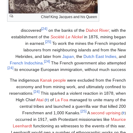
Chief King Jacques and his Queen
[24]
discovered
on the banks of the
Diahot River
; with the
establishment of the
Société Le Nickel
in 1876, mining began
[25]
in earnest.
To work the mines the French imported
labourers from neighbouring islands and from the New
Hebrides, and later from
Japan
, the
Dutch East Indies
, and
[24]
French Indochina
.
The French government also attempted
[24]
to encourage European immigration, without much success.
The indigenous
Kanak people
were excluded from the French
economy and from mining work, and ultimately confined to
[24]
reservations.
This sparked a violent reaction in 1878, when
High Chief
Ataï
of
La Foa
managed to unite many of the
(
fr
)
central tribes and launched a guerrilla war that killed 200
[25]
Frenchmen and 1,000 Kanaks.
A
second uprising
(
fr
)
occurred in 1917, with Protestant missionaries like
Maurice
Leenhardt
functioning as witnesses to the events of this war.
Leenhardt would pen a number of ethnographic works on the