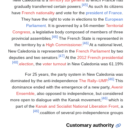
New Caledonia is a
territory
sui generis
to which France has
[45]
gradually transferred certain powers.
As such its citizens
have
French nationality
and vote for the
president of France
.
They have the right to vote in elections to the
European
Parliament
. It is governed by a 54-member
Territorial
Congress
, a legislative body composed of members of three
[46]
provincial assemblies.
The French State is represented in
[46]
the territory by a
High Commissioner
.
At a national level,
New Caledonia is represented in the
French Parliament
by two
[47]
deputies and two senators.
At the
2012 French presidential
[48]
election
, the
voter turnout
in New Caledonia was 61.19%.
For 25 years, the party system in New Caledonia was
[46]
dominated by the anti-independence
The Rally–UMP
.
This
dominance ended with the emergence of a new party,
Avenir
Ensemble
, also opposed to independence, but considered
[46]
more open to dialogue with the Kanak movement,
which is
part of the
Kanak and Socialist National Liberation Front
, a
[46]
coalition of several pro-independence groups.
Customary authority