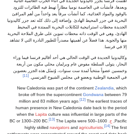
اهتمت فرنسا بجزر كاليدونيا الجديدة في أثناء الحرب العالمية الثانية
وبعدها، فأنشأت في العاصمة نوميا مطاراً تهبط فيه الطائرات للتزود
بالوقود والمواد الغذائية، كما أنشأت مرفأً يعد واحداً من أهم المرافئ
البحرية في جزر المحيط الهادئ. وإضافة إلى ذلك كله تعد جزر كاليدونيا
الجديدة محطات استراتيجية للكابلات البحرية الممتدة في المحيط
الهادئ، وهي في الوقت ذاته محطات تموين على طرق الملاحة البحرية
منها والجوية. هذا فضلاً عن أهميتها مصدراً للطيور النادرة التي لا تشاهد
إلا في فرنسا.
وكاليدونيا الجديدة في الوقت الحالي هي أحد أقاليم فرنسا فيما وراء
البحار، يتولى السلطة مفوض عام وبرلمان محلي مكون من أربعة
وخمسين عضواً منتخباً لمدة ست سنوات، وُتمثَل هذه الجزر بعضوين
[11]
في الجمعية الوطنية وبعضوٍ في مجلس الشيوخ الفرنسي.
New Caledonia was part of the continent
Zealandia
, which
broke off from the supercontinent
Gondwana
between 79
[12]
million and 83 million years ago.
The earliest traces of
human presence in New Caledonia date back to the period
when the
Lapita
culture was influential in large parts of the
[13]
Pacific,
ح.
1600–500 BC or 1300–200 BC.
The Lapita were
[14]
highly skilled
navigators
and
agriculturists
.
The first