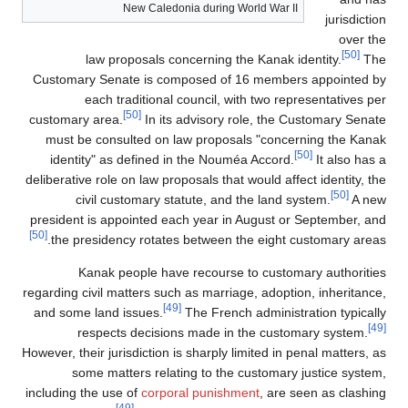
New Caledonia during World War II
jurisdiction
over the
[50]
law proposals concerning the Kanak identity.
The
Customary Senate is composed of 16 members appointed by
each traditional council, with two representatives per
[50]
customary area.
In its advisory role, the Customary Senate
must be consulted on law proposals "concerning the Kanak
[50]
identity" as defined in the Nouméa Accord.
It also has a
deliberative role on law proposals that would affect identity, the
[50]
civil customary statute, and the land system.
A new
president is appointed each year in August or September, and
[50]
the presidency rotates between the eight customary areas.
Kanak people have recourse to customary authorities
regarding civil matters such as marriage, adoption, inheritance,
[49]
and some land issues.
The French administration typically
[49]
respects decisions made in the customary system.
However, their jurisdiction is sharply limited in penal matters, as
some matters relating to the customary justice system,
including the use of
corporal punishment
, are seen as clashing
[49]