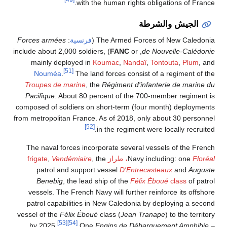
with the human rights obligations of France.
الجيش والشرطة
The Armed Forces of New Caledonia (
فرنسية
:
Forces armées
) include about 2,000 soldiers,
FANC
, or
de Nouvelle-Calédonie
mainly deployed in
Koumac
,
Nandaï
,
Tontouta
,
Plum
, and
[51]
Nouméa
.
The land forces consist of a regiment of the
Troupes de marine
, the
Régiment d'infanterie de marine du
Pacifique
. About 80 percent of the 700-member regiment is
composed of soldiers on short-term (four month) deployments
from metropolitan France. As of 2018, only about 30 personnel
[52]
in the regiment were locally recruited.
The naval forces incorporate several vessels of the French
Floréal
Navy including: one
، طراز frigate
, the
Vendémiaire
,
patrol and support vessel
D'Entrecasteaux
and
Auguste
Benebig
, the lead ship of the
Félix Éboué
class
of patrol
vessels. The French Navy will further reinforce its offshore
patrol capabilities in New Caledonia by deploying a second
vessel of the
Félix Éboué
class (
Jean Tranape
) to the territory
[53]
[54]
by 2025.
One
Engins de Débarquement Amphibie –