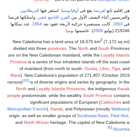
هي إقليم تابع
لفرنسا
يقع في
أوقيانوسيا
. استقر فيها
البريطانيين
والفرنسيين أثناء النصف الأول من
القرن التاسع عشر
، وامتلكتها فرنسا
في
1853
. كانت مستعمرة جزائية لأربعة عقود بعد
1864
. عدد سكانها
219246 (يوليو
2006
). عاصمتها
نوميا
.
2
New Caledonia has a land area of 18،575 km
(7،172 sq mi)
divided into three
provinces
. The
North
and
South
Provinces
are on the New Caledonian mainland, while the
Loyalty Islands
Province
is a series of four inhabited islands off the east coast
of mainland (from north to south:
Ouvéa
,
Lifou
,
Tiga
, and
Maré
). New Caledonia's population of 271,407 (October 2019
[10]
census)
is of diverse origins and varies by geography; in the
North
and
Loyalty Islands Provinces
, the indigenous
Kanak
people
predominate, while the wealthy
South Province
contains
significant populations of European (
Caldoches
and
Metropolitan French
),
Kanak
, and Polynesian (mostly
Wallisian
)
origin, as well as smaller groups of
Southeast Asian
,
Pied-Noir
,
and
North African
heritage. The capital of New Caledonia is
[5]
.
Nouméa