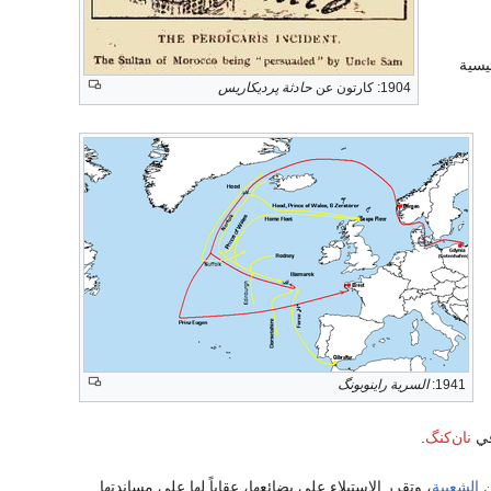
ئيسية
1904: كارتون عن
حادثة پرديكاريس
1941:
السرية راينوبونگ
في
نان‌كنگ
.
 الشعبية
، وتقرر الاستيلاء على بضائعها، عقاباً لها على مساندتها