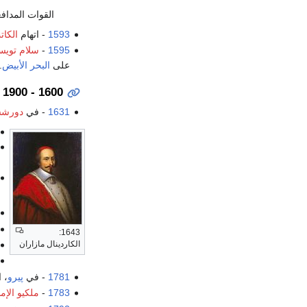
القوات المدافعة عن مالطة 
1593
- اتهام
الكا
1595
-
سلام تويسي
على
البحر الأبيض
.
1600 - 1900
1631
- في
دورشس
1643:
الكاردينال مازاران
1781
- في
پيرو
، 
1783
-
ملكيو الإم