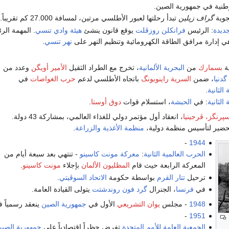
وطنية في جمهورية الصين.
جوية
گراف زپلين
تبدأ رحلتها لعبور الأطلسي مرتين، لمسافة 27.000 كم تقريباً.
ديدة
: الرئيس
فرانكلن روزڤلت
يوقع قانون ينشئ
هيئة وادي تنسي
. المهمة الر
ي إدارة مرافق الطاقة الكهرومائية وتنظيم النهر على
نهر تنسي
.
ية
بسمارك
من
البحرية الألمانية
، تخرج مع الطراد الثقيل
الأمير أويگن
وعدد من
گدنيا
، ضمن
السرية راينوبونگ
باتجاه الأطلسي لدعم
حرب الغواصات
في
الثانية
.
الثانية
: في
الحبشة
، استسلام قوات
دوق أوستا
.
رنگز، ڤرجينيا
، انعقاد أول مؤتمر دولي للغذاء العالمي، بمشاركة 43 دولة.
لتحضير لتأسيس منظمة دولية،
منظمة الأغذية والزراعة
.
-
1944
الحرب العالمية الثانية
:
معركة مونت كاسينو
- تنتهي بعد سبعة أيام من
المعركة الرابعة حيث قام
المظليون الألمان
بإجلاء
مونت كاسينو
.
ترحيل
تتار القرم
بواسطة حكومة
الاتحاد السوڤيتي
.
في
فرنسا
، الجنرال
گرد فون روندشتت
يتولى القيادة العامة.
1948
- مجلس
يوان التشريعي
الأول في
جمهورية الصين
ينعقد رسمياً 
-
1951
الجمعية العامة للأمم المتحدة
تفرض حظراً اقتصادياً على
جمهورية الصين