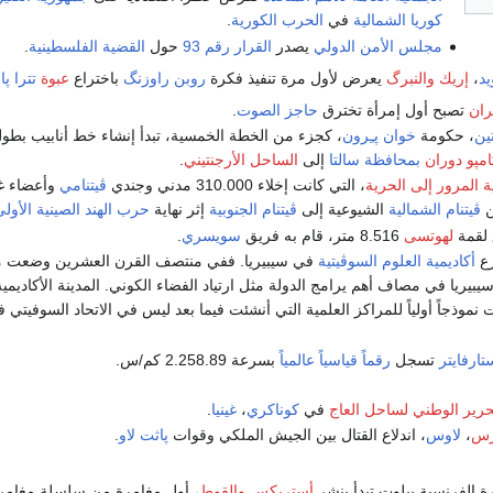
كوريا الشمالية
في
الحرب الكورية
.
مجلس الأمن الدولي
يصدر
القرار رقم 93
حول
القضية الفلسطينية
.
يد
،
إريك والنبرگ
يعرض لأول مرة تنفيذ فكرة
روبن راوزنگ
باختراع
عبوة
تترا پا
ران
تصبح أول إمرأة تخترق
حاجز الصوت
.
تين
، حكومة
خوان پـِرون
امپو دوران
بمحافظة سالتا
إلى
الساحل الأرجنتيني
.
ة المرور إلى الحرية
، التي كانت إخلاء 310.000 مدني وجندي
ڤيتنامي
وأعضاء غي
ڤيتنام الشمالية
الشيوعية إلى
ڤيتنام الجنوبية
إثر نهاية
حرب الهند الصينية الأول
 لقمة
لهوتسى
8.516 متر، قام به فريق
سويسري
.
رع
أكاديمية العلوم السوڤيتية
في سيبيريا. ففي منتصف القرن العشرين وضعت 
يبيريا في مصاف أهم يرامج الدولة مثل ارتياد الفضاء الكوني. المدينة الأكاديم
 نموذجاً أولياً للمراكز العلمية التي أنشئت فيما بعد ليس في الاتحاد السوفيتي
تسجل
رقماً قياسياً عالمياً
بسرعة 2.258.89 كم/س.
تحرير الوطني لساحل العاج
في
كوناكري
،
غينيا
.
رس
،
لاوس
، اندلاع القتال بين الجيش الملكي وقوات
پاثت لاو
.
ة الفرنسية پيلوت تبدأ بنشر
أستريكس والقوط
، أول مغامرة من سلسلة مغام