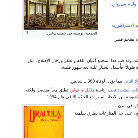
وليام سي‌وارد
،
ت
الامبراطورية
الجمعية الوطنية في كنيسة پولس
ده يقتحم قصر
ا له، وقد ضم هذا المجمع أعيان اللغة والفكر ورجال الإصلاح، مثل:
اة طويلاً؛ فأُسدل الستار عليه بعد شهور قليلة.
ا الثاني
مما يؤدي لوفاة 1.389 شخص.
يات المتحدة
تحت رئاسة
ملڤل و. فولر
، تطبق مبدأ منفصل ولكنه
ية من الاتحاد. لم يراجع الحكم إلا في عام 1954.
ر
في لندن.
ون على حل المنازعات بطرق سلمية