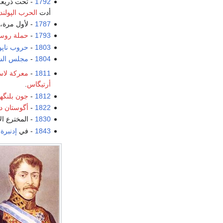
1792
- تحت ذريعة
أدت
الحرب الپولند
1787
- لأول مرة،
1793
-
حملة روس
1803
-
حروب ناپو
1804
-
مجلس الش
1811
-
معركة لا
أرتيگاس
.
1812
-
جون بلنگه
1822
-
أگوستان دى
1830
- المخترع ال
1843
- في
إدنبرة
،