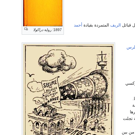
ل قبائل
الريف
المتمردة بقيادة
أحمد
1897: رواية
دراكولا
رس
ركسي
.
ة
ها
ة تجلت
ن بين