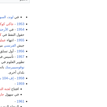
في
لوند
،
السو
1953
-
جاكي كوك
1954
- في
الأرجن
حقول النفط في
ك
1955
- انتهاء
عملي
جيش
الفرنسي
من
1956
- أول تسلق
1957
- تأسيس ف
تطوير العلوم في س
نوڤوسيبيرسك
باتت
بلدان أخرى.
1958
-
إف-104 ستارفايتر
-
1959
افتتاح
لجنة ال
في سهول
جا
-
1961
المجلة المصور