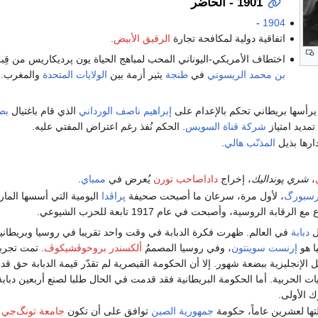
1901 - الحاضر
-
1904
اتفاقية دولية لمكافحة تجارة
الرقيق الأبيض
.
اختطاف الأمريكي-اليوناني المحب لمباهج الحياة يون پرديكاريس من قِب
بن محمد الريسوني
في
طنجة
يثير أزمة بين
الولايات المتحدة
والمغرب.
رأسها بريطاني تحكم بالإعدام على
إبراهيم ناصف الورداني
الذي قام باغتيال
بط
تمديد امتياز
شركة قناة السويس
. الحكم نُفذ رغم اعتراض المفتي عليه.
ارها بذيل
المذنّب هالي
.
،
شري پونداليك
، إخراج
داداصاحب تورن
يُعرض في
ممباي
.
سبورگ
، لأول مرة، سرعان ما أصبحت صحيفة
پراڤدا
اليومية التي أسسها الما
رقابة الروسية، وأصبحت في عام 1917 تابعة للحزب الشيوعي.
ل
دبابة
في العالم. ظهرت فكرة الدبابة في وقت واحد تقريبا في روسيا وبريطانيا
ا هو
إرنست سوينتون
، وفي روسيا المصممُ
ألكسندر بروخوڤشيكوڤ
. تمت تجرب
ل الإنجليزية ببضعة شهور. إلا أن الحكومة القيصرية لم تقدّر قيمة الدبابة حق قدر
يات الحربية. أما الحكومة البريطانية فقد قدمت في الحال طلبا لصنع أربعين دباب
ك الأولى.
لتها لعشرين عاماً، حكومة
جمهورية الصين
توافق على أن تكون
جامعة تونگ‌جي
م