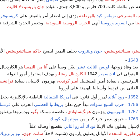
كانت 700 فارس و 8,500 جندي، بقيادة
جان پاريسو دلا ڤالـِت
.
تب المسرحي
توماس كيد
بالهرطقة
يؤدي إلى اصدار أمر بالقبض على
كريستوفر 
نا
بين
السويد
وروسيا
أنهى
الحرب الروسية السويدية
. وبتغيير الحدود الشرقية
تر، مساتشوستس
،
جون وينثروپ
يحلف اليمين ليصبح
حاكم مساتشوستس
الأو
-
1643
بعد وفاة زوجها،
لويس الثالث عشر
يعيّن وصياً على
آنا من النمسا
هو الكاردينال
المتوفي في
4 ديسمبر
1642
الكاردينال ريشليو
بهدف استقرار أمور الدولة.
الفرنسيون، بقيادة أمير المستقبل
أمير كونديه
، يهزمون الاسبان، بقيادة
فرانشسك
العلني بين فرنسا وأسبانيا للهيمنة على أوروبا.
1652
-
رود آيلاند
تُمرر أول قانون في
أمريكا الشمالية
الناطقة بالإنگليزية يجع
1756
-
حرب السبع سنوات
تبدأ حين تعلن
بريطانيا العظمى
الحرب على
فرنسا
1757
-
البورميون
يهزمون
هونگ‌ساوادي
، عاصمة مملكة
پگو
، ويدمروها ويقتل
1763
- حريق يدمر جزء كبير من
مونتريال
،
كويبك
.
الإسپان يقتلون قائد الإنكا
توپاك أمارو الثاني
بتقطيع أوصاله علناً.
براطورية المتحدة
الأوائل يصلون پارتاون (سُميت لاحقاً
سانت جون
،
نيو برنزويك