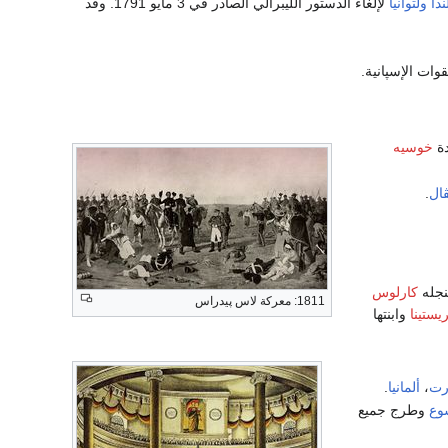
ندا
ولتوانيا
لإلغاء الدستور الليبرالي الصادر في 3 مايو 1791. وقد
وات الإسپانية.
دة
خوسيه
ال
.
جله
كارلوس
1811: معركة لاس پيدراس
يستينا
وابنتها
رت
،
ألمانيا
.
وع
وطرج جميع