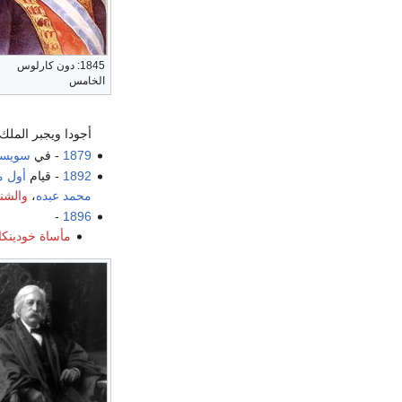
1845: دون كارلوس
الخامس
أجودا ويجبر الملك 
1879
- في
سويسر
1892
- قيام
أول م
محمد عبده
،
والشن
-
1896
مأساة خودينكا