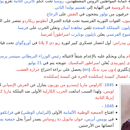
 حماية المواطنين الروس المضطهدين،
روسيا
تحت حكم
كاترين الثانية
تغزو
پول
ية الروسية
في النهاية إلى
تقسيم پولندا الثاني
.
 حرفيون من
تولوز
ينجحون في
النقش
على
الزجاج
.
يون
، القوات الثورية الفرنسية تحت قيادة الجنرال
أنطونيو ريكاردو
تنتصر على الق
ليون
:
المملكة المتحدة
تلغي
معاهدة أميان
وتعلن الحرب على
فرنسا
.
يوخ الفرنسي
يعلن
ناپليون بوناپرت
امبراطوراً لفرنسا
.
س پيدراس
: أول انتصار عسكري كبير لثورة
ريو دى لا پلاتا
في
أوروگواي
تحت قيا
ام
يدان ويحكم عليه بالإعدام شنقاً لاغتياله
رئيس الوزراء البريطاني
سپنسر پرسڤ
 إيتوربيدى
يُعلن
امبراطور المكسيك
. تتويجه يتم في
21 يوليو
.
إنگليزي
إدوِن بيرد بدنگ
(
en
) يحصل على براءة اختراع
جزازة العشب
.
انفصال
كنيسة إسكتلندة الحرة
عن
كنيسة إسكتلندة
.
1845
:
كارلوس ماريا إيسدرو من بوربون
يتنازل عن
العرش الإسپاني
لن
لويس
، ولهذا السبب اندلعت
الحرب الكارلية
الأولى ضد الملكة
ماريا كر
إيزبلا الثانية
.
-
1848
افتتاح
الجمعية الوطنية
الألمانية
الأولى (
البرلمان الوطني
) في
فرانكفو
في
بوينس أيرس
،
خوان مانويل دة روساس
يصدر أمراً بحل
جمعية يس
أعضائها من الأرجنتين.