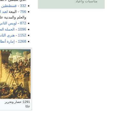
مناسبات وأعياد
332
-
قسطنطين ال
756
- البيعة
لعبد 
والعلم والمدنية ع
872
-
لويس الثاني
1096
-
الحملة الص
1152
-
هنري الثان
1268
-
إمارة أنطا
1291: حصار وتحرير
عكا