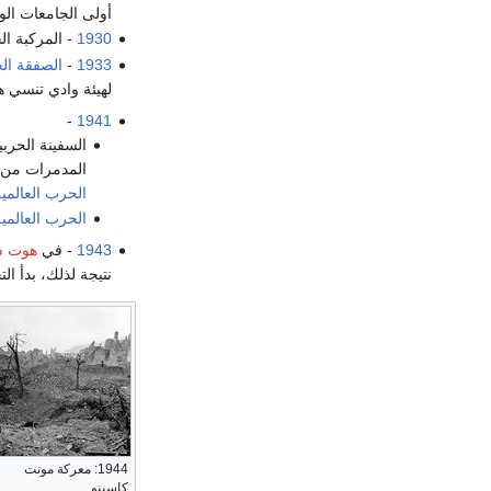
أولى الجامعات ال
1930
- المركبة ال
1933
-
الصفقة الج
لهيئة وادي تنسي ه
-
1941
السفينة الحرب
المدمرات من
الحرب العالمية 
الحرب العالمية 
1943
- في
هوت سپ
نتيجة لذلك، بدأ ا
1944: معركة مونت
كاسينو