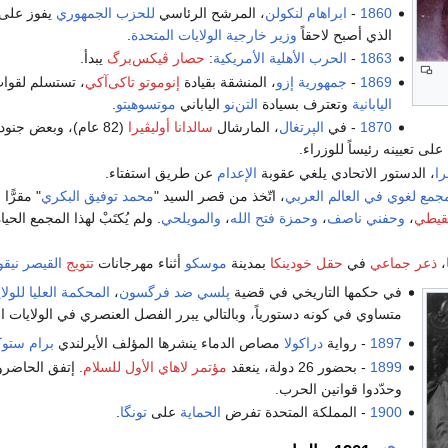
1860
-
ابراهام لنكولن
، المرشح الرئاسي
للحزب الجمهوري
يفوز على
الذي أصبح لاحقاً
وزير خارجية الولايات المتحدة
.
1863
-
الحرب الأهلية الأمريكية
:
حصار ڤيكس‌برگ
يبدأ.
1869
-
جمهورية إزو
، المنشقة بقيادة
إنوموتو تاكى‌آكي
، تستسلم لقوا
اليابانية
وتعترف بسيادة
التن‌نو
الياباني
موتسوهيتو
.
1870
- في
الپرتغال
، المارشال
سالدانا أوليڤيرا
(82 عام)، وبعض جنو
على تعيينه رئيساً للوزراء.
ا
، الدستور الاتحادي يلغي عقوبة
الإعدام
عن طريق استفتاء.
جمع لغوي في العالم العربي
، اتّخذ من قصر السيد "
محمد توفيق البكري
" مقرًّ
قيطي
،
وحفني ناصف
،
وحمزة فتح الله
،
والمويلحي
. ولم يُكتَبْ لهذا المجمع الحي
،
ذعر جماعي
في
حقل خودينكا
بمدينة
موسكو
أثناء مهرجانات
تتويج
القيصر نيقول
في حكمها التاريخي في قضية
پلسي ضد فرگسون
،
المحكمة العليا للولا
متساوي في كونه دستورياً، وبالتالي يبرر الفصل العنصري في الولايات الجنوب
1897
- رواية
دراكولا
مصاص الدماء ينشرها المؤلف الأيرلندي
برام ستوك
1899
- بحضور 26 دولة، ينعقد
مؤتمر لاهاي الأول للسلام
. إتفق الحاضر
وحدّدوا قوانين الحرب.
1900
- المملكة المتحدة تفرض
الحماية
على
تونگا
.