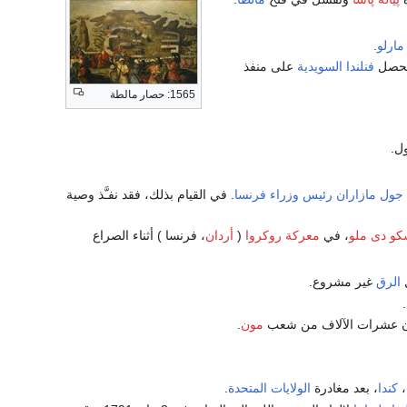
مارلو
.
 تحصل
فنلندا السويدية
على منفذ
1565: حصار مالطة
ل.
جول مازاران
رئيس وزراء فرنسا
. في القيام بذلك، فقد نفـَّذ وصية
و دى ملو
، في
معركة روكروا
(
أردان
، فرنسا ) أثناء الصراع
ل
الرق
غير مشروع.
.
ون عشرات الآلاف من شعب
مون
.
،
كندا
، بعد مغادرة
الولايات المتحدة
.