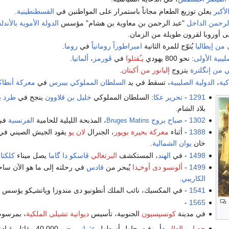
أكبر
يعلن توزيع الطعام مجاناً باستمرار على المواطنين في
القسطنطينية
.
الرحمن الداخل
"عبد الرحمن بن معاوية بن هشام" مؤسس
الدولة الأموية بالأند
لى أوروبا لقرون طويلة من الزمان.
 من إيطاليا
يُتوّج للمرة الثانية
امبراطوراً رومانياً
في
روما
.
ليبية الأولى
: نحو 800 يهودي
يـُقتلوا
في
ڤورمز
،
ألمانيا
.
ي من إنگلترة
يتزوج
إليانور من أكيتان
.
كية
،
الدولية الصليبية
، تسقط في يد
السلطان
المملوكي
بيبرس
في
معركة أنطاك
1291
-
تحرير عكا
: السلطان المملوكي
خليل بن قلاوون
ينجح في
طرد
بق
بلاد الشام.
1302
-
صباح بروج
، المذبحة الليلية للحامية
الفرنسية
في
Bruges Matins
1388
- أثناء
معركة بحيرة بويور
، الجنرال
لان يو
يقود الجيش الصيني في ا
خان
يوان الشمالية
.
1498
- في
الهند
، المستكشف
البرتغالي
ڤاسكو دا گاما
يصل ميناء
كلكتا
.
1499
-
ألونسو دى أوخـِدا
يُبحر من
قادس
في رحلته إلى ما هو الآن سا
الكاريبي
.
1541
- في المكسيك، نائب الملك أنطونيو دى مندوزا وپاتشـِكو يؤسس مد
-
1565
في مدينة
كونسپسيون
الجنوبية، تأسيس
ديوانية تشيلى الملكية
، بمرسو
حصار مالطا
يبدأ، وفيه يحاول أسطول
عثماني
يضم 40.000 مقاتل بقيادة