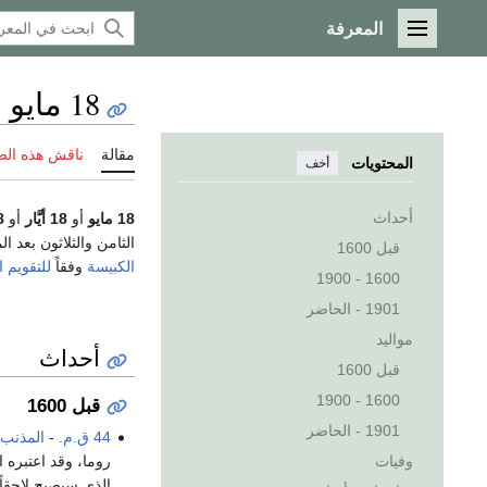
المعرفة
القائمة الرئيسية
18 مايو
مقالة
ناقش هذه ال
المحتويات
أخف
أحداث
18 مايو
أو
18 أيَّار
أو
18
الثامن والثلاثون بعد المئة (8
قبل 1600
الكبيسة
وفقاً
للتقويم ا
1600 - 1900
1901 - الحاضر
مواليد
أحداث
قبل 1600
1600 - 1900
قبل 1600
1901 - الحاضر
44 ق.م.
-
المذنب
وفيات
روما، وقد اعتبره ا
الذي سيصبح لاحقاً