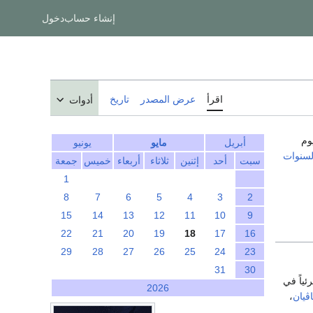
إنشاء حساب
دخول
اقرأ
عرض المصدر
تاريخ
أدوات
وم
أبريل
مايو
يونيو
لسنوات
سبت
أحد
إثنين
ثلاثاء
أربعاء
خميس
جمعة
1
8
7
6
5
4
3
2
15
14
13
12
11
10
9
22
21
20
19
18
17
16
29
28
27
26
25
24
23
31
30
ئياً في
2026
اڤيان
،