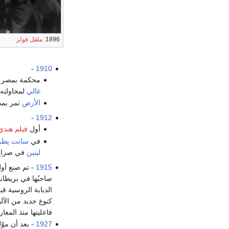
1896:
ملڤل فولر
-
1910
محكمة بمصر ي
غالي
لمحاولته 
الأرض
تمر بمد
-
1912
أول
فيلم هندي
في
سانت پطر
لينين
في صراع مع ال
1915
- تم صنع أو
صاحبُها في بريطاني
الدبابة الروسية قب
كنوع جديد من الآل
فاعليتها منذ المعار
1927
- بعد أن موّ