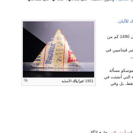
ك
للألبان
.
، كجزء من الخطة الخمسية، تبدأ إنشاء خط أنابيب بطول 1490 كم من
ر ڤيتناميين في
ى
.
موسكو مسألة
ية التي أنشئت في
1951:
تترا پاك
الأصلية
 فقط، بل وفي
رات
أستريكس
خارج الگال.