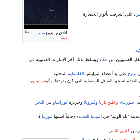
لس
، التي أشرقت بأنوار الحضارة
44 ق.م.: بزوغ
مذنب
قيصر
ية
.
ايا الصليبيين من
عكا
، ويسقط بذلك آخر الإمارات الصليبية في
بروج
على يد أعضاء الميليشيا
الفلمنكية
المحلية.
لتقدم لسحق القبائل المنغولية التي كان يقودها
توگوس تيمور
،
حل
سورينام
وخليج پاريا
وڤنزويلا
وجزيرة
كوراساو
في
البحر
ينة "بلد الوليد" في
إسپانيا الجديدة
(حالياً اسمها
مورليا
).
م من
فليپى الثاني
.
پياله پاشا
وتفشل في فتح
مالطا
.