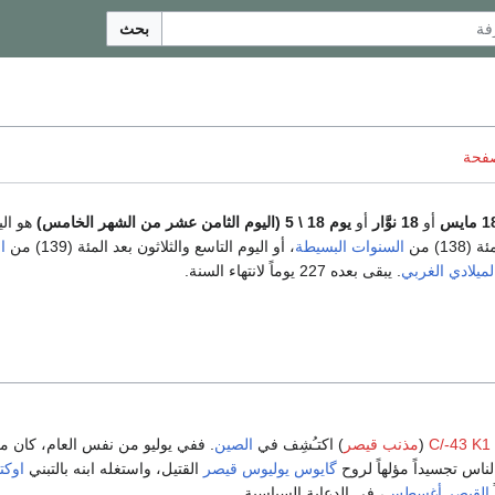
بحث
صفحة
 مايس
أو
18 نوَّار
أو
يوم 18 \ 5 (اليوم الثامن عشر من الشهر الخامس)
هو الي
13) من
السنوات البسيطة
، أو اليوم التاسع والثلاثون بعد المئة (139) من
ا
لميلادي الغربي
. يبقى بعده 227 يوماً لانتهاء السنة.
C/-43 K1
(
مذنب قيصر
) اكتـُشِف في
الصين
. ففي يوليو من نفس العام، كان مر
لناس تجسيداً مؤلهاً لروح
گايوس يوليوس قيصر
القتيل، واستغله ابنه بالتبني
اوكت
القيصر أغسطس
، في الدعاية السياسية.