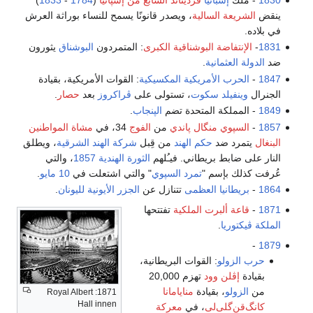
1830
- ملك
إسبانيا
فرديناند السابع من إسپانيا
(
1784
-
1833
)
ينقض
الشريعة السالية
، ويصدر قانونًا يسمح للنساء بوراثة العرش
في بلاده.
1831
-
الإنتفاضة البوشناقية الكبرى
: المتمردون
البوشناق
يثورون
ضد
الدولة العثمانية
.
1847
-
الحرب الأمريكية المكسيكية
: القوات الأمريكية، بقيادة
الجنرال
وينفيلد سكوت
، تستولى على
ڤراكروز
بعد
حصار
.
1849
- المملكة المتحدة تضم
الپنجاب
.
1857
-
السپوي
منگال پاندي
من
الفوج
34، في
مشاة المواطنين
البنغال
يتمرد ضد
حكم الهند
من قِبل
شركة الهند الشرقية
، ويطلق
النار على ضابط بريطاني. فيـُلهم
الثورة الهندية 1857
، والتي
عُرفت كذلك بإسم "
تمرد السپوي
" والتي اشتعلت في
10 مايو
.
1864
-
بريطانيا العظمى
تتنازل عن
الجزر الأيونية
لليونان
.
1871
-
قاعة ألبرت الملكية
تفتتحها
الملكة ڤيكتوريا
.
-
1879
حرب الزولو
: القوات البريطانية،
بقيادة
إڤلن وود
تهزم 20,000
من
الزولو
، بقيادة
منايامانا
1871: Royal Albert
Hall innen
كانگ‌قن‌گلى‌لى
، في
معركة