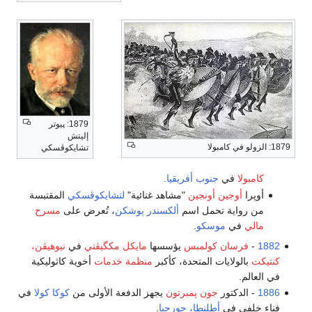
1879: پيوتر
إليتش
1879: الزولو في كامبولا
تشايكوڤسكي
كامبولا
في
جنوب أفريقيا
.
أوپرا
أوجين أونجين
"مشاهد غنائية"
لتشايكوڤسكي
المقتبسة
من رواية تحمل اسم
ألكسندر پوشكن
، تُعرض على
مسرح
مالي
في
موسكو
.
1882
-
فرسان كولمبس
يؤسسها
مايكل مكگيڤني
في
نيوهيڤن،
كنتيكت
بالولايات المتحدة، كأكبر
منظمة خدمات
أخوية كاثوليكية
في العالم.
1886
- الدكتور
جون پمبرتون
يجهز الدفعة الأولى من
كوكا كولا
في
فناء خلفي في
أطلنطا، جورجيا
.