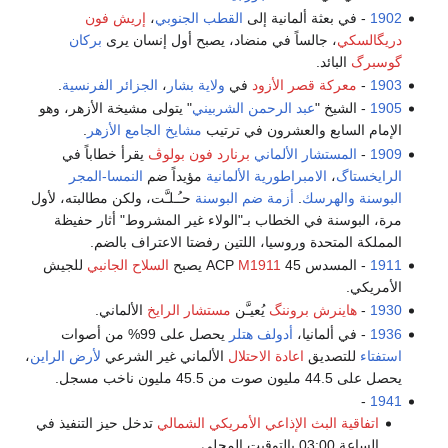
1902
- في بعثة ألمانية إلى
القطب الجنوبي
،
إريش فون
دريگالسكي
، جالساً في منضاد، يصبح أول إنسان يرى
بركان
گوسبرگ
البائد.
1903
-
معركة قصر الأزود
في
ولاية بشار
،
الجزائر الفرنسية
.
1905
- الشيخ "
عبد الرحمن الشربيني
" يتولى مشيخة الأزهر، وهو
الإمام السابع والعشرون في ترتيب
مشايخ الجامع الأزهر
.
1909
-
المستشار الألماني
برنارد فون بولوڤ
يقرأ خطاباً في
الرايخستاگ
،
الامبراطورية الألمانية
مؤيداً ضم
النمسا-المجر
البوسنة والهرسك
.
أزمة ضم البوسنة
حـُـلـَّت، ولكن مطالبته، لأول
مرة، البوسنة في الخطاب بـ"الولاء غير المشروط" أثار حفيظة
المملكة المتحدة وروسيا، اللتين رفضتا الاعتراف بالضم.
1911
- المسدس 45 ACP
M1911
يصبح
السلاح الجانبي
للجيش
الأمريكي.
1930
-
هاينرش بروننگ
يُعيـَّن
مستشار الرايخ
الألماني.
1936
- في ألمانيا،
أدولف هتلر
يحصل على 99% من أصوات
استفتاء
للتصديق
اعادة الاحتلال
الألماني غير الشرعي
لأرض الراين
،
يحصل على 44.5 مليون صوت من 45.5 مليون ناخب مسجل.
-
1941
اتفاقية البث الإذاعي الأمريكي الشمالي
تدخل حيز التنفيذ في
الساعة 03:00 بالتوقيت المحلي.