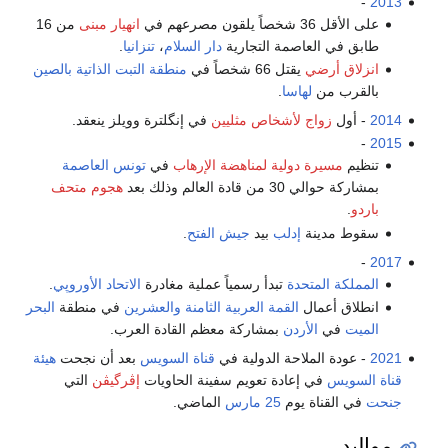
-
2013
على الأقل 36 شخصاً يلقون مصرعهم في
انهيار مبنى
من 16
طابق في العاصمة التجارية
دار السلام
،
تنزانيا
.
انزلاق أرضي
يقتل 66 شخصاً في
منطقة التبت الذاتية
بالصين
بالقرب من
لهاسا
.
2014
- أول
زواج لأشخاص مثليين
في إنگلترة وويلز ينعقد.
-
2015
تنظيم
مسيرة دولية لمناهضة الإرهاب
في
تونس العاصمة
بمشاركة حوالي 30 من قادة العالم وذلك بعد
هجوم متحف
باردو
.
سقوط مدينة
إدلب
بيد
جيش الفتح
.
-
2017
المملكة المتحدة
تبدأ رسمياً عملية مغادرة
الاتحاد الأوروپي
.
انطلاق أعمال
القمة العربية الثامنة والعشرين
في منطقة
البحر
الميت
في
الأردن
بمشاركة معظم القادة العرب.
2021
- عودة الملاحة الدولية في
قناة السويس
بعد أن نجحت
هيئة
قناة السويس
في إعادة تعويم سفينة الحاويات
إڤرگيڤن
التي
جنحت
في القناة يوم
25 مارس
الماضي.
مواليد