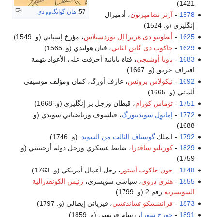
1421)
57:
هان گوانگ‌وو دي
1578
-
آرثر تشامپرنون
، أدميرال
إنگليزي (و. 1524)
1625
-
أنطونيو دى هريرا إل توردسيلاس
، مؤرخ إسپاني (و. 1549)
1629
-
جاكوب دى گاين الثاني
، فنان هولندي (و. 1565)
1683
-
ياويا أوشيچي
، فتاة يابانية أحرقت على الأعواد بتهمة
اقتراف حريق (و. 1667)
1692
-
نيكولاس برونس
، عازف أورگ، كمان ومؤلف موسيقي
ألماني (و. 1665)
1751
-
توماس كورام
، قبطان ورجل بر إنگليزي (و. 1668)
1772
-
إمانوِل سويدنبورگ
، فيلسوف ورياضياتي سويدي (و.
1688)
1792
- الملك
گوستاڤ الثالث من السويد
. (و. 1746)
1829
-
كورنليو ساڤدرا
، ضابط عسكري ورجل دولة أرجنتيني (و.
1759)
1848
-
جون جاكوب أستور
، رجل أعمال أمريكي (و. 1763)
1855
-
هنري دروي
، سياسي سويسري،
رئيس الكونفدرالية
السويسرية
رقم 2 (و. 1799)
1873
-
فرانشسكو تساندتشي
، فيزيائي إيطالي (و. 1797)
1891
-
جورج سورا
، رسام فرنسي (و. 1859)