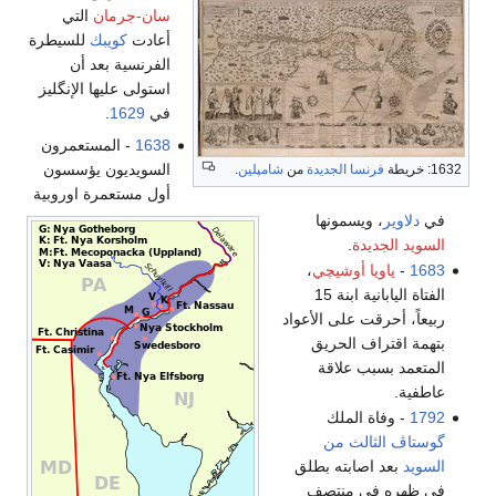
سان-جرمان
التي
أعادت
كويبك
للسيطرة
الفرنسية بعد أن
استولى عليها الإنگليز
في
1629
.
1638
- المستعمرون
السويديون يؤسسون
1632: خريطة
فرنسا الجديدة
من
شامپلين
.
أول مستعمرة اوروبية
في
دلاوير
، ويسمونها
السويد الجديدة
.
1683
-
ياويا أوشيچي
،
الفتاة اليابانية ابنة 15
ربيعاً، أحرقت على الأعواد
بتهمة اقتراف الحريق
المتعمد بسبب علاقة
عاطفية.
1792
- وفاة الملك
گوستاڤ الثالث من
السويد
بعد اصابته بطلق
في ظهره في منتصف