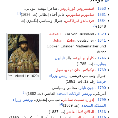
1553
-
ڤيتسنتزوس كورناروس
، شاعر النهضة اليوناني.
[1]
1561
-
سانتوريو سانتوريو
، عالم أحياء إيطالي (ت. 1636)
1584
-
فرديناندو فيرفاكس
، جنرال وسياسي إنگليزي (ت.
[2]
1648)
Alexei I.
, Zar von Russland
-
1629
Johann Zahn
, deutscher
-
1641
Optiker, Erfinder, Mathematiker und
Autor
1746
-
كارلو بوناپرته
، والد
ناپليون
بوناپرت
(ت. 1785)
1769
-
نيكولاس جان دو ديو سول
،
جنرال وسياسي فرنسي،
رئيس وزراء
Alexei I. (* 1629)
فرنسا
رقم 12. (ت. 1851)
1790
-
جون تايلر
، محامي وسياسي
[3]
أمريكي،
ورئيس الولايات المتحدة
العاشر. (ت. 1862)
1799
-
إدوارد سميث ستانلي
، سياسي إنجليزي،
ورئيس وزراء
[4]
المملكة المتحدة
. (ت. 1869)
1816
-
الدالاي لاما العاشر
(ت. 1837)
1819
-
إدوين دراك
، مبادر نفط ورجل أعمال أمريكي (ت. 1880)