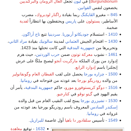
Burgundionum
) في
ليون
تجعل
الغال الرومان
والبرگنديين
يخضعون لنفس
القوانين
.
845
– مغيرو
الڤايكنگ
ربما بقيادة
راگنار لودبروك
، مضرب
الأساطير،
يستولون
على
پاريس
ويحتفظون بها انتظاراً
لفدية
ضخمة.
1410
- استسلام
جوديكاتو أربوريا
.
سردينيا
تتبع
تاج أراگون
.
1430
– اقتحام الجيش
العثماني
لمدينة
سالونيك
بقيادة
مراد الثاني
،
وتحريرها من
جمهورية البندقية
التي كانت تحتلها منذ 1423.
1461
- نشوب
معركة توتون
ضمن
حرب الوردتين
، حيث هزم
إدوارد من يورك الملكة
مارگريت أنجو
ليصبح ملكًا على عرش
إنجلترا باسم
إدوارد الرابع
.
1500
-
چزاره بورجا
يحصل على لقب
القبطان العام
وگونفانولير
من والده
رودريگو بورجا
بعد عودته من فتوحاته في
رومانيا
.
1516
-
دوگو
كريستوفورو مورو
، حاكم
جمهورية البندقية
، يأمر أن
يقيم اليهود في
گـِتو نوڤو
في
كنارجيو
.
1530
-
تشيزري بورجا
يمنح لقب النقيب العام من قبل والده
إسكندر السادس
المعروف باسم رودريگو بورجيا بعد عودته من
غزواته في
رومانيا
.
1549
- تأسيس
سلڤادور دا باهيا
أول عاصمة
للبرازيل
.
1632
- توقيع
معاهدة