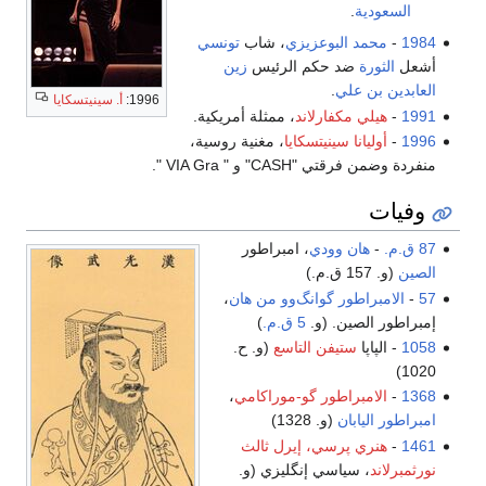
السعودية
.
1984
-
محمد البوعزيزي
، شاب
تونسي
أشعل
الثورة
ضد حكم الرئيس
زين
العابدين بن علي
.
1996:
أ. سينيتسكايا
1991
-
هيلي مكفارلاند
، ممثلة أمريكية.
1996
-
أوليانا سينيتسكايا
، مغنية روسية،
منفردة وضمن فرقتي "CASH" و " VIA Gra ".
وفيات
87 ق.م.
-
هان وودي
، امبراطور
الصين
(و. 157 ق.م.)
57
-
الامبراطور گوانگ‌وو من هان
،
إمبراطور الصين. (و.
5 ق.م.
)
1058
- الپاپا
ستيفن التاسع
(و. ح.
1020)
1368
-
الامبراطور گو-موراكامي
،
امبراطور اليابان
(و. 1328)
1461
-
هنري پرسي، إيرل ثالث
نورثمبرلاند
، سياسي إنگليزي (و.