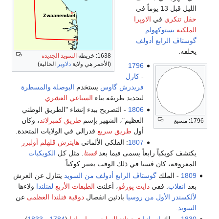
الليل قبل 13 يوماً في
حفل تنكري
في
الاوپرا
الملكية
بستوكهولم
.
گوستاڤ الرابع أدولف
يخلفه.
1638: خريطة
السويد الجديدة
(الأحمر هي ولاية
دلاوير
الحالية)
1796
-
كارل
فريدرش گاوس
يستخدم
البوصلة
والمسطرة
لتحديد طريقة بناء
السباعي العشري
.
1806
- التصريح ببدء إنشاء "الطريق الوطني
العظيم"، الشهير بإسم
طريق كمبرلاند
، وكان
1796: مسبع
أول
طريق سريع
فدرالي في الولايات المتحدة.
1807
: الفلكي الألماني
هاينرش ڤلهلم أولبرز
يكتشف كويكباً رابعاً يسمى فيما بعد
ڤستا
. مثل كل
الكويكبات
المعروفة، كان ڤستا في ذلك الوقت يعتبر كوكباً.
1809
- الملك
گوستاڤ الرابع أدولف من السويد
يتنازل عن العرش
بعد
انقلاب
. ففي
دايت پورڤو
، أعلنت
الطبقات الأربع
لفنلندا
ولاءها
لألكسندر الأول من روسيا
بادئين انفصال
دوقية فنلندا العظمى
عن
السويد
.