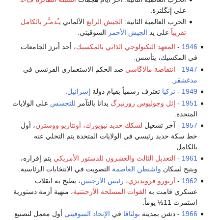
على إنگلترة.
الحرب العالمية الثانية:
الجيش الرابع
الألماني
يـُدمـَّر بالكامل
تقريباً
على يد
الجيش الأحمر
السوڤيتي.
1946
-
المعهد التكنولوجي الذاتي بالمكسيك
، أحد أبرز الجامعات
في المكسيك، يتأسس.
1947
-
انتفاضة مالاگاسي
ضد الحكم الاستعماري الفرنسي في
مدغشقر
.
1949
-
تركيا
تعترف رسمياً بقيام دولة
إسرائيل
.
1951
-
إثل وجوليوس روزنبرگ
يدانا بالتآمر
للتجسس
على الولايات
المتحدة.
1957
- آخر تشغيل
لسكك حديد نيويورك، أونتاريو ووسترن
، أول
خط سكة حديد رئيسي في الولايات المتحدة يتم التخلي عنه
بالكامل.
1961
-
التعديل الثالث والعشرون للدستور الأمريكي
يتم إقراره،
ويتيح لسكان
واشنطن العاصمة
التصويت في الانتخابات الرئاسية.
1962
-
آرتورو فرونديزي
،
رئيس الأرجنتين
، يطيح به انقلاب
عسكري قامت به
القوات المسلحة الأرجنتنية
، منهية أزمة دستورية
استمرت 11½ يوماً.
1966
- دشن بمدينة
بولتاڤا
في
الإتحاد السوفيتي
أول معمل لتصنيع