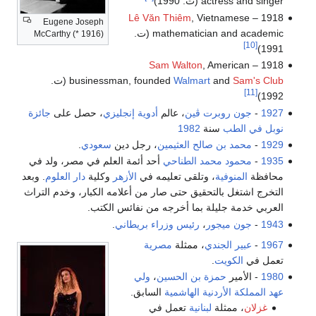
actress and singer (ت. 1990)
Lê Văn Thiêm
, Vietnamese
1918 –
Eugene Joseph
mathematician and academic (ت.
McCarthy (* 1916)
[10]
1991)
Sam Walton
, American
1918 –
Sam's Club
and
Walmart
businessman, founded
(ت.
[11]
1992)
1927
-
جون روبرت ڤين
، عالم
أدوية
إنجليزي
، حصل على
جائزة
نوبل في الطب
سنة
1982
1929
-
محمد بن صالح العثيمين
، رجل دين
سعودي
.
1935
-
محمود محمد الطناحي
أحد أئمة العلم في مصر، ولد في
محافظة
المنوفية
، وتلقى تعليمه في
الأزهر
وكلية
دار العلوم
. وبعد
التخرج اشتغل بالتحقيق حتى صار من أعلامه الكبار، وخدم التراث
العربي خدمة جليلة بما أخرجه من نفائس الكتب.
1943
-
جون ميجور
،
رئيس وزراء بريطاني
.
1967
-
عبير الجندي
، ممثلة
مصرية
تعمل في
الكويت
.
1980
- الأمير
حمزة بن الحسين
،
ولي
عهد
المملكة الأردنية الهاشمية
السابق.
غزلان
، ممثلة
لبنانية
تعمل في