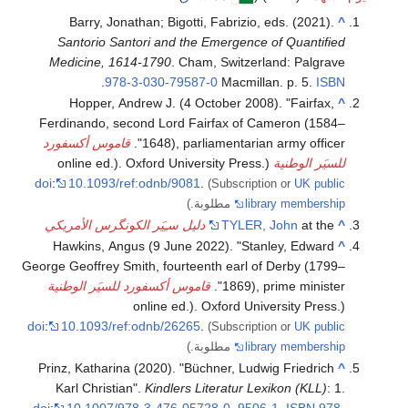
Barry, Jonathan; Bigotti, Fabrizio, eds. (2021).
^
Santorio Santori and the Emergence of Quantified
Medicine, 1614-1790
. Cham, Switzerland: Palgrave
.
978-3-030-79587-0
Macmillan. p. 5.
ISBN
Hopper, Andrew J. (4 October 2008). "Fairfax,
^
Ferdinando, second Lord Fairfax of Cameron (1584–
1648), parliamentarian army officer".
قاموس أكسفورد
للسيَر الوطنية
(online ed.). Oxford University Press.
doi
:
10.1093/ref:odnb/9081
.
(Subscription or
UK public
library membership
مطلوبة.)
^
at the
TYLER, John
دليل سـِيَر الكونگرس الأمريكي
Hawkins, Angus (9 June 2022). "Stanley, Edward
^
George Geoffrey Smith, fourteenth earl of Derby (1799–
1869), prime minister".
قاموس أكسفورد للسيَر الوطنية
(online ed.). Oxford University Press.
doi
:
10.1093/ref:odnb/26265
.
(Subscription or
UK public
library membership
مطلوبة.)
Prinz, Katharina (2020). "Büchner, Ludwig Friedrich
^
Karl Christian".
Kindlers Literatur Lexikon (KLL)
: 1.
doi
:
10.1007/978-3-476-05728-0_9506-1
.
ISBN
978-