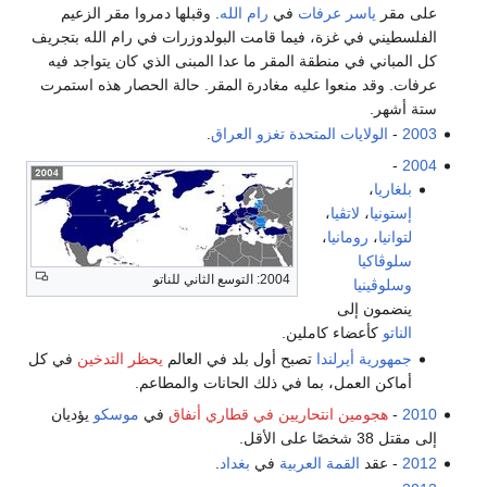
على مقر
ياسر عرفات
في
رام الله
. وقبلها دمروا مقر الزعيم
الفلسطيني في غزة، فيما قامت البولدوزرات في رام الله بتجريف
كل المباني في منطقة المقر ما عدا المبنى الذي كان يتواجد فيه
عرفات. وقد منعوا عليه مغادرة المقر. حالة الحصار هذه استمرت
ستة أشهر.
2003
-
الولايات المتحدة
تغزو
العراق
.
-
2004
بلغاريا
،
إستونيا
،
لاتڤيا
،
لتوانيا
،
رومانيا
،
سلوڤاكيا
2004: التوسع الثاني للناتو
وسلوڤينيا
ينضمون إلى
الناتو
كأعضاء كاملين.
جمهورية أيرلندا
تصبح أول بلد في العالم
يحظر التدخين
في كل
أماكن العمل، بما في ذلك الحانات والمطاعم.
2010
-
هجومين انتحاريين في قطاري أنفاق
في
موسكو
يؤديان
إلى مقتل 38 شخصًا على الأقل.
2012
- عقد
القمة العربية
في
بغداد
.