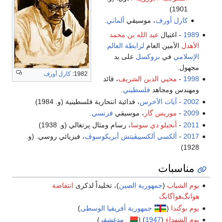
1901)
كارل أورف
، موسيقي
ألماني
.
1989
- اغتيال
عبد الله بن محمد
الأهدل
الأمين العام
لرابطة العالم
الإسلامي
في
بروكسل
على يد
مجهول.
1982:
كارل أورف
1998
-
محيي الدين الشريف
، قائد
ومهندس ومجاهد
فلسطيني
.
2002
-
آيات الأخرس
، فدائية انتحارية فلسطينية (و. 1984)
2009
-
موريس گار
، موسيقي
فرنسي
.
2011
-
أنجيلو دي سوسا
، رسام ومثال پرتغالي (و. 1938)
2017
-
ألكسي ألكسييڤيتش أبريكوسوڤ
، فيزيائي روسي. (و.
1928)
مناسبات
يوم الشباب
(
جمهورية الصين
)، تخليداً لذكرى
انتفاضة
هوانگ‌هواگانگ
يوم بوگندا
(
جمهورية أفريقيا الوسطى
)
يوم الشهداء
(
1947
) (
مدغشقر
)