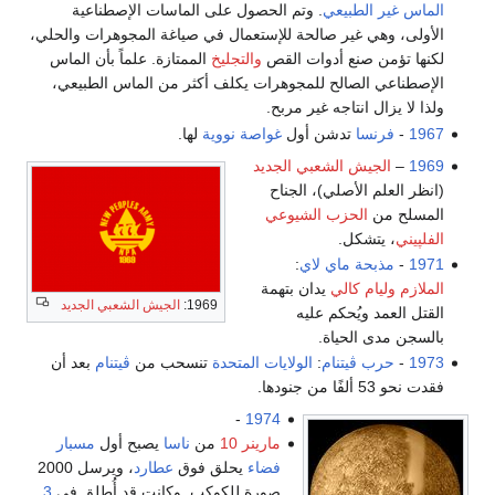
الماس غير الطبيعي
. وتم الحصول على الماسات الإصطناعية
الأولى، وهي غير صالحة للإستعمال في صياغة المجوهرات والحلي،
لكنها تؤمن صنع أدوات القص
والتجليخ
الممتازة. علماً بأن الماس
الإصطناعي الصالح للمجوهرات يكلف أكثر من الماس الطبيعي،
ولذا لا يزال انتاجه غير مربح.
1967
-
فرنسا
تدشن أول
غواصة نووية
لها.
1969
–
الجيش الشعبي الجديد
(انظر العلم الأصلي)، الجناح
المسلح من
الحزب الشيوعي
الفلپيني
، يتشكل.
1971
-
مذبحة ماي لاي
:
الملازم
وليام كالي
يدان بتهمة
1969:
الجيش الشعبي الجديد
القتل العمد ويُحكم عليه
بالسجن مدى الحياة.
1973
-
حرب ڤيتنام
:
الولايات المتحدة
تنسحب من
ڤيتنام
بعد أن
فقدت نحو 53 ألفًا من جنودها.
-
1974
مارينر 10
من
ناسا
يصبح أول
مسبار
فضاء
يحلق فوق
عطارد
، ويرسل 2000
صورة للكوكب. وكانت قد أُطلِق في
3