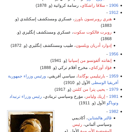
1906
-
سلاڤا راشكاي
، رسامة كرواتية (و. 1878)
-
1912
هنري روبرتسون باورز
، عسكري ومستكشف إسكتلندي (و.
1883)
روبرت فالكوت سكوت
، عسكري ومستكشف إنگليزي (و.
1868)
إدوارد أدريان ويلسون
، طبيب ومستكشف إنگليزي (و. 1872)
-
1956
إنفانته ألفونسو من إسپانيا
(و. 1941)
فؤاد أوزكناي
، مخرج أفلام تركي (و. 1888)
1959
-
بارتيليمي بوگاندا
، سياسي أفريقي،
ورئيس وزراء جمهورية
أفريقيا الوسطى
الأول (و. 1910)
1979
-
يحيى پترا من كلنتن
(و. 1917)
1981
-
إريك وليامز
، مؤرخ وسياسي ترينادي،
رئيس وزراء ترنيداد
وتوباگو
الأول (و. 1911)
-
1982
ڤالتر هالشتاين
، أكاديمي
وسياسي ألماني،
رئيس
المفوضية الأوروپية
الأول. (و.