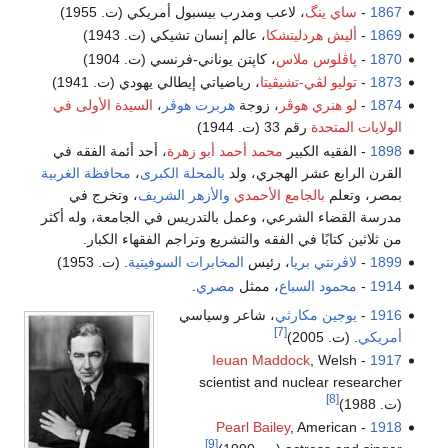
1867
-
ساي ينگ
، لاعب ومدرب بيسبول أمريكي (ت. 1955)
1869
-
أليش هردليتشكا
، عالم إنسان تشيكي (ت. 1943)
1870
-
پاڤلوس ملاس
، كاپتن يوناني-فرنسي (ت. 1904)
1873
-
توليو لڤي-تشيڤيتا
، رياضياتي إيطالي يهودي (ت. 1941)
1874
-
لو هنري هوڤر
، زوجة
هربرت هوڤر
،
السيدة الأولى في
الولايات المتحدة
رقم 33 (ت. 1944)
1898
- الفقيه الكبير
محمد أحمد أبو زهرة
، أحد أئمة الفقه في
القرن الرابع عشر الهجري، ولد
بالمحلة الكبرى
،
محافظة الغربية
بمصر، وتعلم
بالجامع الأحمدي
والأزهر الشريف
، وتخرج في
مدرسة القضاء الشرعي، وعمل بالتدريس في الجامعة، وله أكثر
من ثلاثين كتابًا في الفقه والتشريع وتراجم الفقهاء الكبار.
1899
-
لاڤرنتي بريا
، رئيس
المخابرات السوفيتية
. (ت. 1953)
1914
-
محمود السباع
، ممثل
مصري
.
1916
-
يوجين مكارثي
، شاعر وسياسي
[7]
أمريكي
. (ت. 2005)
Ieuan Maddock
, Welsh
-
1917
scientist and nuclear researcher
[8]
(ت. 1988)
Pearl Bailey
, American
-
1918
[9]