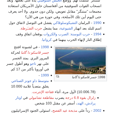
"ستنگر" سلمت لهم. ووضع
الجيش السوڤيتي
يده على بعضها. وبعد
انسحاب القوات السوفيتية من أفغانستان حاول الأمريكان استعادة
مجمعات "ستنگر" مقابل تعويض، ولكن دون جدوى. ولا أحد يعرف
حتى اليوم أين تلك الأسلحة، وفي حوزة من هي الآن؟
1990
- البرلمان
التشيكوسلوڤاكي
يفشل في التوصل لاتفاق حول
اسم للبلد بعد انهيار
الشيوعية
، مما يشعل
حرب الشـَرطة
.
1994
-
حرب البوسنة
:
الصرب
والكروات
يوقعان اتفاق وقف
إطلاق النار لإنهاء الحرب بينهما في
كرواتيا
.
1998
- في لشبونة افتتح
جسر ڤاسكو دا گاما
لحركة
المرور البري. يمتد الجسر
على نهر
تاجو
وهو أطول جسر
في أوروپا بأكثر من 17 كم.
-
1999
1998:
جسر ڤاسكو دا گاما
متوسط داو جونز الصناعي
يغلق متعدياً علامة 10.000
(10.006.78) لأول مرة، أثناء
فقاعة الإنترنت
.
زلزال بقوة 6.8 درجة
يضرب
مقاطعة تشامولي
في
اوتار
پرادش
،
الهند
، أسفر عن مقتل 103 شخص.
2002
- رداً على
مذبحة عيد الفصح
، استولى الجنود الإسرائيليون