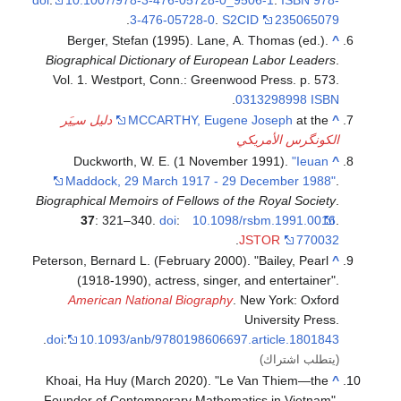
.
3-476-05728-0
.
S2CID
235065079
Berger, Stefan (1995). Lane, A. Thomas (ed.).
^
Biographical Dictionary of European Labor Leaders
.
Vol. 1. Westport, Conn.: Greenwood Press. p. 573.
.
0313298998
ISBN
^
at the
MCCARTHY, Eugene Joseph
دليل سـِيَر
الكونگرس الأمريكي
Duckworth, W. E. (1 November 1991).
"Ieuan
^
Maddock, 29 March 1917 - 29 December 1988"
.
Biographical Memoirs of Fellows of the Royal Society
.
37
: 321–340.
doi
:
10.1098/rsbm.1991.0016
.
.
JSTOR
770032
Peterson, Bernard L. (February 2000). "Bailey, Pearl
^
(1918-1990), actress, singer, and entertainer".
American National Biography
. New York: Oxford
University Press.
.
doi
:
10.1093/anb/9780198606697.article.1801843
(يتطلب اشتراك)
Khoai, Ha Huy (March 2020). "Le Van Thiem—the
^
Founder of Contemporary Mathematics in Vietnam".