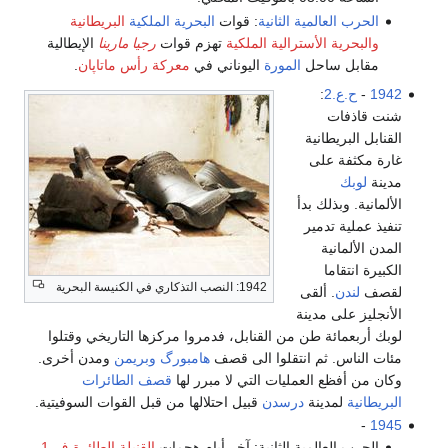
الحرب العالمية الثانية
: قوات
البحرية الملكية
البريطانية
والبحرية الأسترالية الملكية
تهزم قوات
رجيا مارينا
الإيطالية
مقابل ساحل
المورة
اليوناني في
معركة رأس ماتاپان
.
1942
-
ح.ع.2
:
شنت قاذفات
القنابل البريطانية
غارة مكثفة على
مدينة
لوبك
الألمانية. وبذلك بدأ
تنفيذ عملية تدمير
المدن الألمانية
الكبيرة انتقاما
1942: النصب التذكاري في الكنيسة البحرية
لقصف
لندن
. ألقى
الأنجليز على مدينة
لوبك أربعمائة طن من القنابل، فدمروا مركزها التاريخي وقتلوا
مئات الناس. ثم انتقلوا الى قصف
هامبورگ
وبريمن
ومدن أخرى.
وكان من أفظع العمليات التي لا مبرر لها
قصف الطائرات
البريطانية
لمدينة
درسدن
قبيل احتلالها من قبل القوات السوفيتية.
-
1945
الحرب العالمية الثانية: آخر أيام هجمات
القنبلة الطائرة ف-1