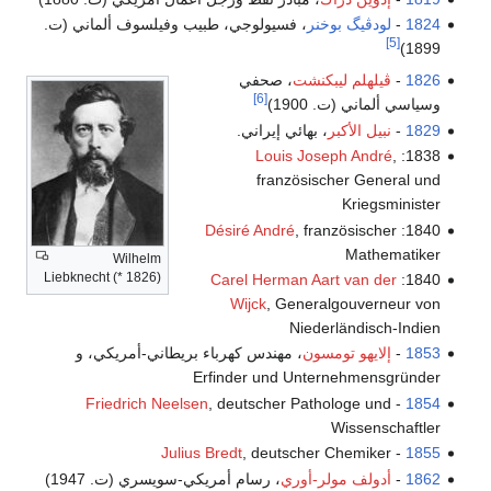
1824
-
لودڤيگ بوخنر
، فسيولوجي، طبيب وفيلسوف ألماني (ت.
[5]
1899)
1826
-
ڤيلهلم ليبكنشت
، صحفي
[6]
وسياسي ألماني (ت. 1900)
1829
-
نبيل الأكبر
، بهائي إيراني.
Louis Joseph André
,
1838:
französischer General und
Kriegsminister
Désiré André
, französischer
1840:
Mathematiker
Wilhelm
Liebknecht (* 1826)
Carel Herman Aart van der
1840:
Wijck
, Generalgouverneur von
Niederländisch-Indien
1853
-
إلايهو تومسون
، مهندس كهرباء بريطاني-أمريكي، و
Erfinder und Unternehmensgründer
Friedrich Neelsen
, deutscher Pathologe und
-
1854
Wissenschaftler
Julius Bredt
, deutscher Chemiker
-
1855
1862
-
أدولف مولر-أوري
، رسام أمريكي-سويسري (ت. 1947)