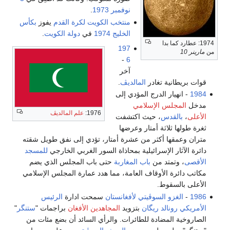
نوفمبر
1973
.
منتخب الكويت لكرة القدم
يفوز
بكأس
الخليج 1974
في
دولة الكويت
.
1974: عطارد كما بدا
197
من
مارينر 10
-
6
آخر
قوات بريطانية تغادر
المالديڤ
.
1984
- انهيار الدرج المؤدي إلى
مدخل
المجلس الإسلامي
1976:
علم المالديڤ
الأعلى
،
بالقدس
، حيث اكتشفت
ثغرة طولها ثلاثة أمتار وعرضها
متران وعمقها أكثر من عشرة أمتار، تؤدي إلى نفق طويل شقته
دائرة الآثار الإسرائيلية بمحاذاة السور الغربي الخارجي
للمسجد
الأقصى
، وتمتد من
باب المغاربة
حتى باب المجلس الذي يضم
مكاتب دائرة الأوقاف العامة، مما هدد عمارة المجلس الإسلامي
الأعلى بالسقوط.
1986
-
الغزو السوڤيتي لأفغانستان
سمحت ادارة
الرئيس
الأمريكي
رونالد ريگان
بتزويد
المجاهدين الأفغان
براجمات "
ستنگر
"
الصاروخية المضادة للطائرات. والرأي السائد أن بضع مئات من