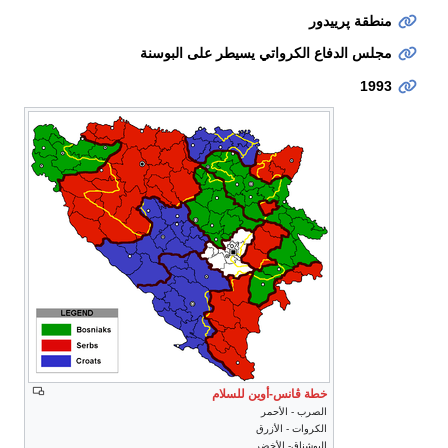
منطقة پرييدور
مجلس الدفاع الكرواتي يسيطر على البوسنة
1993
خطة ڤانس-أوين للسلام
الصرب - الأحمر
الكروات - الأزرق
البوشناق- الأخضر