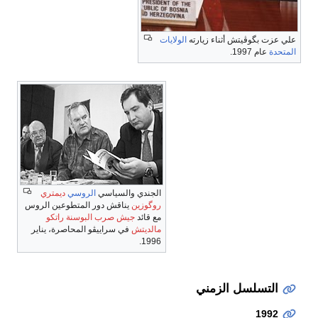
علي عزت بگوڤيتش أثناء زيارته
الولايات
المتحدة
عام 1997.
الجندي والسياسي
الروسي
ديمتري
روگوزين
يناقش دور المتطوعين الروس
مع قائد
جيش صرب البوسنة
راتكو
مالديتش
في سراييڤو المحاصرة، يناير
1996.
التسلسل الزمني
1992