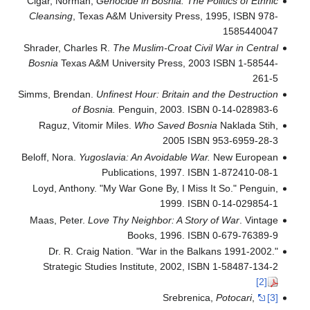
Cigar, Norman,
Genocide in Bosnia: The Politics of Ethnic
Cleansing
, Texas A&M University Press, 1995, ISBN 978-
1585440047
Shrader, Charles R.
The Muslim-Croat Civil War in Central
Bosnia
Texas A&M University Press, 2003 ISBN 1-58544-
261-5
Simms, Brendan.
Unfinest Hour: Britain and the Destruction
of Bosnia.
Penguin, 2003. ISBN 0-14-028983-6
Raguz, Vitomir Miles.
Who Saved Bosnia
Naklada Stih,
2005 ISBN 953-6959-28-3
Beloff, Nora.
Yugoslavia: An Avoidable War.
New European
Publications, 1997. ISBN 1-872410-08-1
Loyd, Anthony. "My War Gone By, I Miss It So." Penguin,
1999. ISBN 0-14-029854-1
Maas, Peter.
Love Thy Neighbor: A Story of War
. Vintage
Books, 1996. ISBN 0-679-76389-9
Dr. R. Craig Nation. "War in the Balkans 1991-2002."
Strategic Studies Institute, 2002, ISBN 1-58487-134-2
[2]
Srebrenica,
Potocari
,
[3]