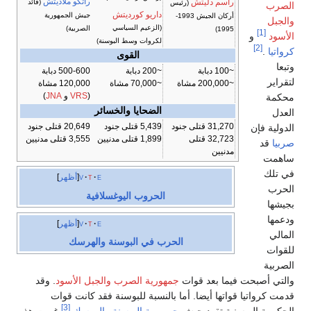
راتكو ملاديتش
راسم دليتش
(قائد
(رئيس
الصرب
داريو كورديتش
جيش الجمهورية
أركان الجيش 1993-
والجبل
(الزعيم السياسي
الصربية)
1995)
[1]
الأسود
و
لكروات وسط البوسنة)
[2]
كرواتيا
.
القوى
وتبعا
~100 دبابة
~200 دبابة
500-600 دبابة
لتقراير
~200,000 مشاة
~70,000 مشاة
120,000 مشاة
(
VRS
و
JNA
)
محكمة
الضحايا والخسائر
العدل
31,270 قتلى جنود
5,439 قتلى جنود
20,649 قتلى جنود
الدولية فإن
32,723 قتلى
1,899 قتلى مدنيين
3,555 قتلى مدنيين
صربيا
قد
مدنيين
ساهمت
في تلك
e
t
v
أظهر
الحرب
الحروب اليوغسلافية
بجيشها
ودعمها
e
t
v
أظهر
المالي
الحرب في البوسنة والهرسك
للقوات
الصربية
والتي أصبحت فيما بعد قوات
جمهورية الصرب والجبل الأسود
. وقد
قدمت كرواتيا قواتها أيضا. أما بالنسبة للبوسنة فقد كانت قوات
[3]