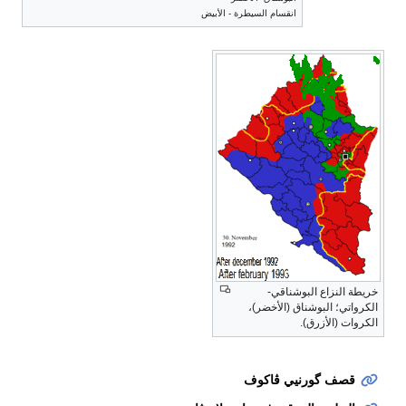
انقسام السيطرة - الأبيض
خريطة النزاع البوشناقي-
الكرواتي؛ البوشناق (الأخضر)،
الكروات (الأزرق).
قصف گورنيي ڤاكوف