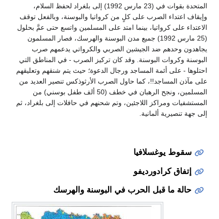
المتحدة بقوات في (23 مارس 1992) إلى بلغراد لحفظ السلام،
وإيقاف اعتداء الصرب على كلٍ من كرواتيا والبوسنة، وبالفعل توقف
الاعتداء على كرواتيا، بينما امتد على المسلمين واتسع حتى عمَّ بحلول
(25 مارس 1992) جميع مدن البوسنة والهرسك، فصار المسلمون
يجاهدون وحدهم ضد الجيشين الصربي والكرواتي يدعمهم صرب
البوسنة وكروات البوسنة. وقد كان تركيز الصرب - في المناطق التي
احتلوها - على أئمة المساجد ورجال الدعوة؛ حيث يتم شنقهم وتعليقهم
على مآذن المساجد!!، كما حاول الصرب الأرثوذكس تنصير العديد من
المسلمين، ونجح الرهبان في خطف (50 ألف طفل بوسني) من
المستشفيات ومراكز اللاجئين، وتم شحنهم في حافلات إلى بلغراد، ثم
إلى جهة تنصيرية ألمانية.
سقوط يوغسلافيا
إتفاق كرادورديفو
حالة ما قبل الحرب في البوسنة والهرسك