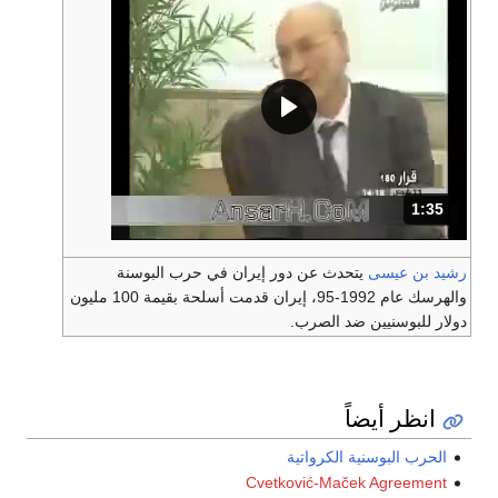
1:35
المدة: دقائق و 35 ثواني.
رشيد بن عيسى
يتحدث عن دور إيران في حرب البوسنة
والهرسك عام 1992-95، إيران قدمت أسلحة بقيمة 100 مليون
دولار للبوسنيين ضد الصرب.
انظر أيضاً
الحرب البوسنية الكرواتية
Cvetković-Maček Agreement