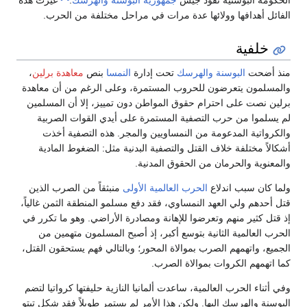
الحكومة البوسنية تقود جيش
جمهورية البوسنة والهرسك
.
غيرت هذه
الفائل أهدافها وولائها عدة مرات في مراحل مختلفة من الحرب.
خلفية
منذ أضحت
البوسنة والهرسك
تحت إدارة
النمسا
بنص
معاهدة برلين
،
والمسلمون يتعرضون للحروب المستمرة، وعلى الرغم من أن معاهدة
برلين نصت على احترام حقوق المواطن دون تمييز، إلا أن المسلمين
لم يسلموا من حرب التصفية المستمرة على أيدي القوات الصربية
والكرواتية المدعومة من النمساويين والمجر. هذه التصفية أخذت
أشكالاً مختلفة خلاف القتل والتصفية البدنية مثل: الضغوط المادية
والمعنوية والحرمان من الحقوق المدنية.
ولما كان سبب اندلاع
الحرب العالمية الأولى
منبثقاً من الصرب الذين
قتل أحدهم ولي العهد النمساوي، فقد دفع مسلمو المنطقة الثمن غالياً،
إذ قتل كثير منهم وتعرضوا للإهانة ومصادرة الأراضي. وهو ما تكرر في
الحرب العالمية الثانية بتوسع أكبر، إذ أصبح المسلمون متهمين من
الجميع، واتهمهم الصرب بموالاة المحور؛ وبالتالي فهم يستحقون القتل،
كما اتهمهم الكروات بموالاة الصرب.
وفي أثناء الحرب العالمية، ساعدت ألمانيا النازية حليفتها كرواتيا لتضم
البوسنة والهرسك إليها. ولكن هذا الأمر لم يستمر طويلاً فقد شكل تيتو