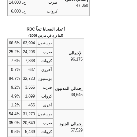
صرب
ح. 14,000
47,360
كروات
ح. 6,000
أعداد الضحايا تبعاً RDC
(كما ورد في مارس 2006)
بوسنيون
63,994
66.5%
صرب
24,206
25.2%
الإجمالي
96,175
كروات
7,338
7.6%
آخرون
637
0.7%
بوسنيون
32,723
84.7%
صرب
3,555
9.2%
إجمالي المدنيون
38,645
كروات
1,899
4.9%
أخرى
466
1.2%
بوسنيون
31,270
54.4%
صرب
20,649
35.9%
إجمالي الجنود
57,529
كروات
5,439
9.5%