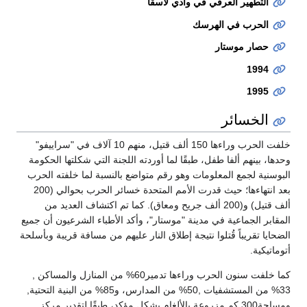
التطهير العرقي في وادي لاسڤا
الحرب في الهرسك
حصار موستار
1994
1995
الخسائر
خلفت الحرب وراءها 150 ألف قتيل، منهم 10 آلاف في "سراييفو"
وحدها، بينهم ألفا طفل، طبقًا لما أوردته اللجنة التي شكلتها الحكومة
البوسنية لجمع المعلومات وهو رقم متواضع بالنسبة لما خلفته الحرب
بعد انتهاءها؛ حيث قدرت الأمم المتحدة خسائر الحرب بحوالي (200
ألف قتيل) و(200 ألف جريح ومعاق). كما تم اكتشاف العديد من
المقابر الجماعية في مدينة "موستار"، وأكد الأطباء الشرعيون أن جميع
الضحايا تقريباً قُتلوا نتيجة إطلاق النار عليهم من مسافة قريبة وبأسلحة
أتوماتيكية.
كما خلفت سنون الحرب وراءها تدمير60% من المنازل والمساكن ,
33% من المستشفيات ,50% من المدارس، و85% من البنية التحتية,
ومساحة300 كم مزروعة بالألغام بشكل مؤكد، طبقًا لتقدير مركز