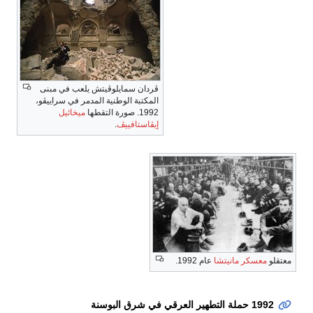
ڤردان سمايلوڤيتش يلعب في مبنى
المكتبة الوطنية المدمر في سراييڤو،
1992. صورة التقطها
ميخائيل
إيڤاستافييڤ
.
معتقلو
معسكر مانيتشا
عام 1992.
1992 حملة التطهير العرقي في شرق البوسنة