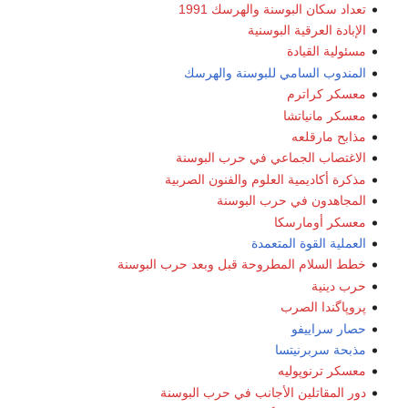
تعداد سكان البوسنة والهرسك 1991
الإبادة العرقية البوسنية
مسئولية القيادة
المندوب السامي للبوسنة والهرسك
معسكر كراترم
معسكر مانياتشا
مذابح مارقلعه
الاغتصاب الجماعي في حرب البوسنة
مذكرة أكاديمية العلوم والفنون الصربية
المجاهدون في حرب البوسنة
معسكر أومارسكا
العملية القوة المتعمدة
خطط السلام المطروحة قبل وبعد حرب البوسنة
حرب دينية
پروپاگندا الصرب
حصار سراييفو
مذبحة سربرنيتسا
معسكر ترنوپوليه
دور المقاتلين الأجانب في حرب البوسنة