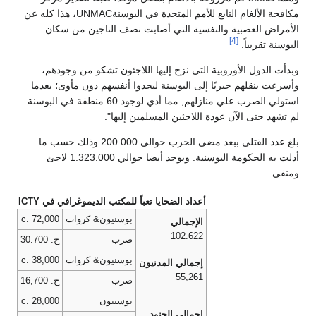
مكافحة الألغام التابع للأمم المتحدة في البوسنةUNMAC، هذا كله عن
الأمراض العصبية والنفسية التي أصابت نصف الناجين من سكان
[4]
البوسنة تقريباً.
وبدأت الدول الأوروبية التي نزح إليها اللاجئون تشكو من وجودهم،
وأسرعت بنقلهم جبريًا إلى البوسنة ليجدوا أنفسهم دون مأوى؛ بعدما
استولي الصرب علي منازلهم, مما أدي لوجود 60 منطقة في البوسنة
لم تشهد حتى الآن عودة اللاجئين المسلمين إليها".
بلغ عدد القتلى ببعد مضي الحرب حوالي 200.000 وذلك حسب ما
أدلت به الحكومة البوسنية. ويوجد أيضا حوالي 1.323.000 لاجئ
ومنفي.
أعداد الضحايا تعباً للمكتب الديموغرافي في ICTY
بوسنيون& كروات
c. 72,000
الإجمالي
102.622
صرب
ح. 30.700
بوسنيون& كروات
c. 38,000
إجمالي المدنيون
55,261
صرب
ح. 16,700
بوسنيون
c. 28,000
إجمالي الجنود