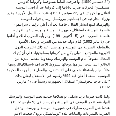
(24 ديسمبر 1990). واعترفت ألمانيا بسلوفينيا وكرواتيا كدولتين
مستقلتين؛ فحركت صربيا دباباتها إلى كرواتيا عبر أراضي البوسنة
لتقاتل بها كرواتيا في (22 سبتمبر 1991)، فتدخلت الدول الأوربية وقرر
وزراء الخارجية في اجتماعهم ببروكسل إرسال قوات للبوسنة
والهرسك لمنع انتشار القتال، خاصةً بعد أن أعلن برلمان سراييفو -
عاصمة البوسنة - استقلال جمهورية البوسنة والهرسك عن بلغراد -
عاصمة الصرب - في (15 أكتوبر 1991)، ولم يأبه الصرب لذلك و أعلنوا
في (5 يناير 1992) قيام دولة جديدة من الصرب والجبل الأسود
والمناطق الصربية في البوسنة والهرسك. عند ذلك اعترفت الدول
الأوربية والمجتمع الدولي بكلٍ من كرواتيا وسلوفينيا، على أن يُترك
المجال مفتوحاً أمام البوسنة والهرسك ومقدونيا لتقديم المزيد من
الوثائق التي تثبت التزامها ووفائها بشروط الاعتراف باستقلالها!!، ومنها
مثلاً القيام باستفتاء شعبي على الاستقلال، وبالفعل فقد أجرت الحكومة
البوسنية استفتاءً أعلن فيه 99% رغبتهم في الاستقلال ليعلن بذلك
"علي عزت بيجوفيتش" استقلال الجمهورية رسمياً في (4 مارس
1992).
ولما كانت صربيا تريد تشكيل يوغسلافيا جديدة تضم البوسنة والهرسك
إليها، فقد تفجر الموقف في البوسنة والهرسك في (9 مارس 1992)
عندما شن الصرب معارك في جمهورية البوسنة والهرسك، ودخل
الصرب بالمدرعات والدبابات بلدة "بوسانسكي برود". فبعثت الأمم