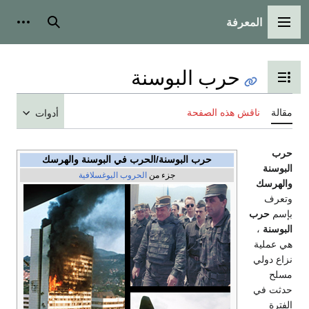
المعرفة
القائمة الرئيسية
بحث
أدوات
حرب البوسنة
تبديل عرض جدول المحتويات
مقالة
ناقش هذه الصفحة
أدوات
حرب
حرب البوسنة/الحرب في البوسنة والهرسك
البوسنة
جزء من
الحروب اليوغسلافية
والهرسك
وتعرف
بإسم
حرب
البوسنة
،
هي عملية
نزاع دولي
مسلح
حدثت في
الفترة