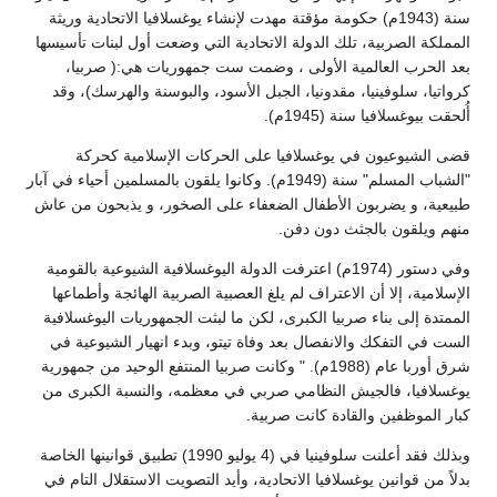
سنة (1943م) حكومة مؤقتة مهدت لإنشاء يوغسلافيا الاتحادية وريثة
المملكة الصربية، تلك الدولة الاتحادية التي وضعت أول لبنات تأسيسها
بعد الحرب العالمية الأولى ، وضمت ست جمهوريات هي:( صربيا،
كرواتيا، سلوفينيا، مقدونيا، الجبل الأسود، والبوسنة والهرسك)، وقد
أُلحقت بيوغسلافيا سنة (1945م).
قضى الشيوعيون في يوغسلافيا على الحركات الإسلامية كحركة
"الشباب المسلم" سنة (1949م). وكانوا يلقون بالمسلمين أحياء في آبار
طبيعية، و يضربون الأطفال الضعفاء على الصخور، و يذبحون من عاش
منهم ويلقون بالجثث دون دفن.
وفي دستور (1974م) اعترفت الدولة اليوغسلافية الشيوعية بالقومية
الإسلامية، إلا أن الاعتراف لم يلغ العصبية الصربية الهائجة وأطماعها
الممتدة إلى بناء صربيا الكبرى، لكن ما لبثت الجمهوريات اليوغسلافية
الست في التفكك والانفصال بعد وفاة تيتو، وبدء انهيار الشيوعية في
شرق أوربا عام (1988م). " وكانت صربيا المنتفع الوحيد من جمهورية
يوغسلافيا، فالجيش النظامي صربي في معظمه، والنسبة الكبرى من
كبار الموظفين والقادة كانت صربية.
وبذلك فقد أعلنت سلوفينيا في (4 يوليو 1990) تطبيق قوانينها الخاصة
بدلاً من قوانين يوغسلافيا الاتحادية، وأيد التصويت الاستقلال التام في