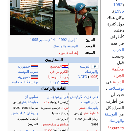
-
1992
(
).
1995
وكان هناك
دول كثيرة
دخلت
كأطراف
التاريخ
1 إبريل
1992
–
14 ديسمبر
1995
في هذه
الموقع
البوسنة والهرسك
الحرب
.
النتيجة
إتفاقية دايتون
وحسب
المتحاربون
قول
البوسنة
المجتمع
جمهورية
محكمة
والهرسك
الكرواتي في
صرب البوسنة
الجزاء
)
1995
(
NATO
هرسك-بوسنيا
جمهورية
الدولية
في
كرواتيا
يوغسلاڤيا الاتحادية
يوغسلافيا
،
القادة والزعماء
فنجد أن
علي عزت بگوڤيتش
فرانيو تودجمان
سلوبودان
من أطرف
ماته
ميلوشڤيتش
(
رئيس البوسنة
(رئيس كرواتيا)
(رئيس
الصراع كل
صفر
بوبان
والهرسك
)
(رئيس جمهورية
صربيا) (1989-1997)
خليلوڤيتش
رادوڤان كرادزيتش
من
البوسنة
(رئيس
هرسك-بوسنيا
(رئيس الجمهورية
أركان الجيش 1992-
الكرواتية)
والهرسك
ميليڤوي پتكوڤيتش
الصربية)
1993)
وجمهورية
(رئيس أركان
HVO
)