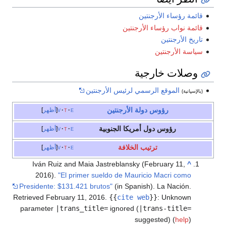
قائمة رؤساء الأرجنتين
قائمة نواب رؤساء الأرجنتين
تاريخ الأرجنتين
سياسة الأرجنتين
وصلات خارجية
الموقع الرسمي لرئيس الأرجنتين
(بالإسپانية)
رؤوس دولة
الأرجنتين
e
t
v
أظهر
رؤوس دول أمريكا الجنوبية
e
t
v
أظهر
ترتيب الخلافة
e
t
v
أظهر
Iván Ruiz and Maia Jastreblansky (February 11,
^
2016).
"El primer sueldo de Mauricio Macri como
Presidente: $131.421 brutos"
(in Spanish). La Nación
.
Retrieved
February 11,
2016
.
{{
cite web
}}
:
Unknown
parameter
|trans_title=
ignored (
|trans-title=
suggested) (
help
)