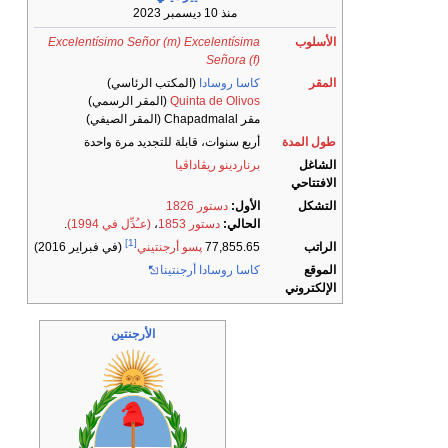
منذ 10 ديسمبر 2023
الأسلوب
Excelentísimo Señor (m) Excelentísima
Señora (f)
المقر
كاسا روسادا
(المكتب الرئاسي)
Quinta de Olivos
(المقر الرسمي)
مقر Chapadmalal (المقر الصيفي)
طول المدة
أربع سنوات، قابلة للتجديد مرة واحدة
الشاغل
برناردينو ريڤاداڤيا
الافتتاحي
التشكل
الأول:
دستور 1826
الحالي:
دستور 1853
،
(عـُدِّل في 1994)
.
[1]
الراتب
77,855.65
پسو أرجنتيني
(في فبراير 2016)
الموقع
كاسا روسادا أرجنتينا
الإلكتروني
الأرجنتين