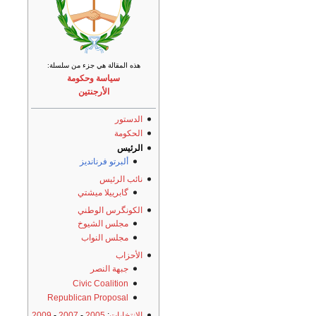
هذه المقالة هي جزء من سلسلة:
سياسة وحكومة
الأرجنتين
الدستور
الحكومة
الرئيس
ألبرتو فرنانديز
نائب الرئيس
گابرييلا ميشتي
الكونگرس الوطني
مجلس الشيوخ
مجلس النواب
الأحزاب
جبهة النصر
Civic Coalition
Republican Proposal
الانتخابات
:
2005
-
2007
-
2009