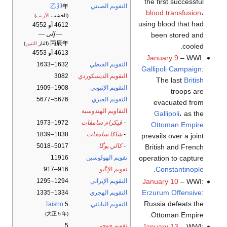
the first successful
التقويم الصيني
年
乙卯
blood transfusion
،
(الخشب
الأرنب
)
using blood that had
4612 أو 4552
— إلى —
been stored and
丙辰年
(النار
التنين
)
cooled.
4613 أو 4553
January 9
– WWI:
التقويم القبطي
1632–1633
Gallipoli Campaign
:
التقويم الديسكوردي
3082
The last
British
التقويم الإثيوپي
1908–1909
troops are
التقويم العبري
5676–5677
evacuated from
التقاويم الهندوسية
Gallipoli
، as the
-
ڤيكرام سامڤات
1972–1973
Ottoman Empire
-
شاكا سامڤات
1838–1839
prevails over a joint
-
كالي يوگا
5017–5018
British and French
تقويم الهولوسين
11916
operation to capture
.
Constantinople
تقويم الإگبو
916–917
January 10
– WWI:
التقويم الإيراني
1294–1295
Erzurum Offensive
:
التقويم الهجري
1334–1335
Russia defeats the
التقويم الياباني
5
Taishō
Ottoman Empire.
(大正５年)
تقويم جوچى
5
January 13
– WWI: