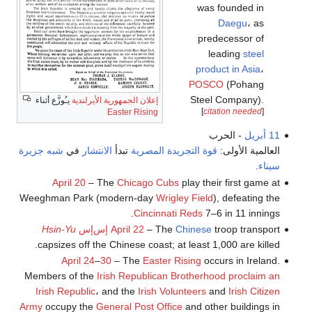
was founded in
Daegu
، as
predecessor of
leading
steel
product in Asia
،
POSCO
(Pohang
Steel Company).
إعلان الجمهورية الأيرلندية
يـُوزَّع أثناء
[
citation needed
]
Easter Rising
11 أبريل
- الحرب
العالمية الأولى:
قوة التجريدة المصرية
تبدأ
الانتشار
في
شبه جزيرة
سيناء
.
April 20
– The
Chicago Cubs
play their first game at
Weeghman Park (modern-day
Wrigley Field
), defeating the
Cincinnati Reds
7–6 in 11 innings.
troop transport
Chinese
– The
April 22
إس‌إس
Hsin-Yu
capsizes off the Chinese coast; at least 1,000 are killed.
April 24
–
30
– The
Easter Rising
occurs in Ireland.
Members of the
Irish Republican Brotherhood
proclaim an
Irish Republic
، and the
Irish Volunteers
and
Irish Citizen
Army
occupy the
General Post Office
and other buildings in