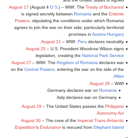
August 17
(August 4
O.S.
) – WWI: The
Treaty of Bucharest
is signed secretly between
Romania
and the
Entente
Powers
، stipulating the conditions under which Romania
agrees to join the war on their side, particularly territorial
.
promises in
Austria-Hungary
August 21
– WWI:
Peru
declares neutrality.
August 25
– U.S. President Woodrow Wilson signs
.
legislation, creating the
National Park Service
August 27
– WWI: The
Kingdom of Romania
declares war
on the
Central Powers
، entering the war on the side of the
.
Allies
August 28
– WWI:
.
Germany declares war on
Romania
Italy declares war on Germany.
August 29
– The United States passes the
Philippine
.
Autonomy Act
August 30
– The crew of the
Imperial Trans-Antarctic
.
Expedition
's
Endurance
is rescued from
Elephant Island