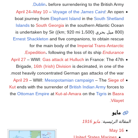
Dublin
، before surrendering to the British Army.
April 24
–
May 10
–
Voyage of the
James Caird
: An open
boat journey from
Elephant Island
in the
South Shetland
Islands
to
South Georgia
in the southern Atlantic Ocean
(800 ميل بحري (1،500 km; 920 mi)) is undertaken by Sir
Ernest Shackleton
and five companions, to obtain rescue
for the main body of the
Imperial Trans-Antarctic
.
Expedition
، following the loss of its ship
Endurance
April 27
– WWI:
Gas attack at Hulluch
in France: The 47th
Brigade,
16th (Irish) Division
is decimated, in one of the
most heavily concentrated German gas attacks of the war.
April 29
– WWI:
Mesopotamian campaign
– The
Siege of
Kut
ends with the surrender of
British Indian Army
forces to
the
Ottoman Empire
at
Kut-al-Amara
on the
Tigris
in
Basra
.
Vilayet
مايو
المقالة الرئيسية:
مايو 1916
May 16
United States Marines