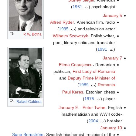
Sidney Siegel
، American
psychologist (ت.
1961
)
January 5
Alfred Ryder
، American film, radio
and television actor (ت.
1995
)
P. W. Botha
Wilhelm Szewczyk
، Polish writer,
poet, literary critic and translator
(ت.
1991
)
January 7
Elena Ceaușescu
، Romanian
politician,
First Lady of Romania
and
Deputy Prime Minister of
Romania
(ت.
1989
)
Paul Keres
، Estonian chess
player (ت.
1975
)
Rafael Caldera
January 9
–
Peter Twinn
، English
mathematician and WWII code-
breaker (ت.
2004
)
January 10
Sune Bergström
، Swedish biochemist, recipient of the