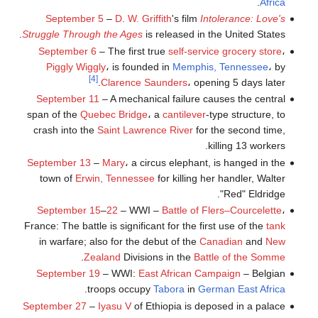
.
Africa
September 5
–
D. W. Griffith
's film
Intolerance: Love's
Struggle Through the Ages
is released in the United States.
September 6
– The first true
self-service
grocery store
،
Piggly Wiggly
، is founded in
Memphis, Tennessee
، by
[4]
Clarence Saunders
، opening 5 days later.
September 11
– A mechanical failure causes the central
span of the
Quebec Bridge
، a
cantilever
-type structure, to
crash into the
Saint Lawrence River
for the second time,
killing 13 workers.
September 13
–
Mary
، a circus elephant, is hanged in the
town of
Erwin, Tennessee
for killing her handler, Walter
"Red" Eldridge.
September 15
–
22
– WWI –
Battle of Flers–Courcelette
،
France: The battle is significant for the first use of the
tank
in warfare; also for the debut of the
Canadian
and
New
.
Zealand
Divisions in the
Battle of the Somme
September 19
– WWI:
East African Campaign
– Belgian
.
troops occupy
Tabora
in
German East Africa
September 27
–
Iyasu V
of Ethiopia is deposed in a palace