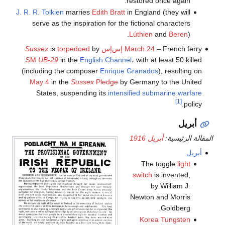
restored once again.
J. R. R. Tolkien
marries
Edith Bratt
in England (they will
serve as the inspiration for the fictional characters
Lúthien
and
Beren
).
– French ferry
March 24
إس‌إس
by
torpedoed
is
Sussex
SM
UB-29
in the
English Channel
، with at least 50 killed
(including the composer
Enrique Granados
), resulting on
May 4
in the
Sussex
Pledge
by Germany to the United
States, suspending its
intensified submarine warfare
[1]
policy.
أبريل
المقالة الرئيسية:
أبريل 1916
أبريل
The toggle
light
switch
is invented,
by William J.
Newton and Morris
Goldberg.
Korea Tungsten