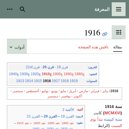
المعرفة
القائمة الرئيسية
بحث
أدوات
1916
تبديل عرض جدول المحتويات
مقالة
ناقش هذه الصفحة
أدوات
قرن 19
·
قرن 20
·
قرن 21st
القرون
:
ع1880
ع1890
ع1900
ع1910
ع1920
ع1930
ع1940
العقود
:
1913
1914
1915
1916
1917
1918
1919
السنوات
:
1916
يناير
فبراير
مارس
أبريل
مايو
يونيو
يوليو
أغسطس
سبتمبر
أكتوبر
نوفمبر
ديسمبر
سنة 1916
الألفية 2
ألفية
:
(
MCMXVI
)
كانت
القرن 19
–
القرن 20
–
القرن 21
قرون
:
سنة كبيسة
تبدأ يوم
عقود
:
عقد 1880
عقد 1890
عقد 1900
–
عقد 1910
–
السبت
(الرابط
عقد 1920
عقد 1930
عقد 1940