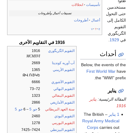
ظلوا
تأسيسات
انحلالات
مستخدمين
حتى التحول
تصنيفات أعمال وأطروحات
الكامل إلى
أعمال
أطروحات
التقويم
v
t
e
الگريگوري
في
1929
.
1916 في التقاويم الأخرى
التقويم الگريگوري
1916
أحداث
MCMXVI
آب أوربه كونديتا
2669
Below, the events of the
التقويم الأرمني
1365
First World War
have
ԹՎ ՌՅԿԵ
the "WWI" prefix.
التقويم الآشوري
6666
التقويم البهائي
72–73
يناير
التقويم البنغالي
1323
المقالة الرئيسية:
يناير
التقويم الأمازيغي
2866
1916
سنة العهد البريطاني
5
جو. 5
– 6
جو. 5
1 يناير
– The British
التقويم البوذي
2460
Royal Army Medical
التقويم البورمي
1278
Corps
carries out
التقويم البيزنطي
7424–7425