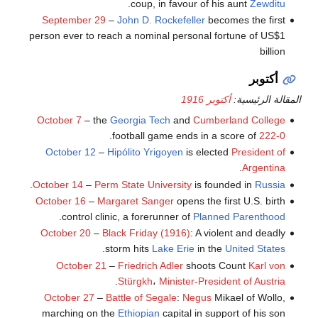
.
coup, in favour of his aunt
Zewditu
September 29
–
John D. Rockefeller
becomes the first
person ever to reach a nominal personal fortune of US$1
billion
أكتوبر
المقالة الرئيسية:
أكتوبر 1916
October 7
– the
Georgia Tech
and
Cumberland College
.
football game ends in a score of
222-0
October 12
–
Hipólito Yrigoyen
is elected
President of
.
Argentina
.
October 14
–
Perm State University
is founded in
Russia
October 16
–
Margaret Sanger
opens the first U.S. birth
.
control clinic, a forerunner of
Planned Parenthood
October 20
–
Black Friday (1916)
: A violent and deadly
.
storm hits
Lake Erie
in the
United States
October 21
–
Friedrich Adler
shoots Count
Karl von
.
Stürgkh
،
Minister-President of Austria
October 27
–
Battle of Segale
:
Negus
Mikael of Wollo,
marching on the
Ethiopian
capital in support of his son