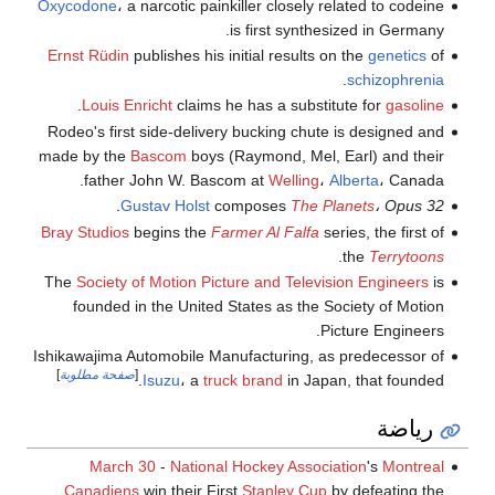
Oxycodone
، a narcotic painkiller closely related to codeine
is first synthesized in Germany.
Ernst Rüdin
publishes his initial results on the
genetics
of
.
schizophrenia
.
Louis Enricht
claims he has a substitute for
gasoline
Rodeo's first side-delivery bucking chute is designed and
made by the
Bascom
boys (Raymond, Mel, Earl) and their
father John W. Bascom at
Welling
،
Alberta
، Canada.
.
Gustav Holst
composes
The Planets
، Opus 32
Bray Studios
begins the
Farmer Al Falfa
series, the first of
.
the
Terrytoons
The
Society of Motion Picture and Television Engineers
is
founded in the United States as the Society of Motion
Picture Engineers.
Ishikawajima Automobile Manufacturing, as predecessor of
[
صفحة مطلوبة
]
Isuzu
، a
truck brand
in Japan, that founded.
رياضة
March 30
-
National Hockey Association
's
Montreal
Canadiens
win their First
Stanley Cup
by defeating the