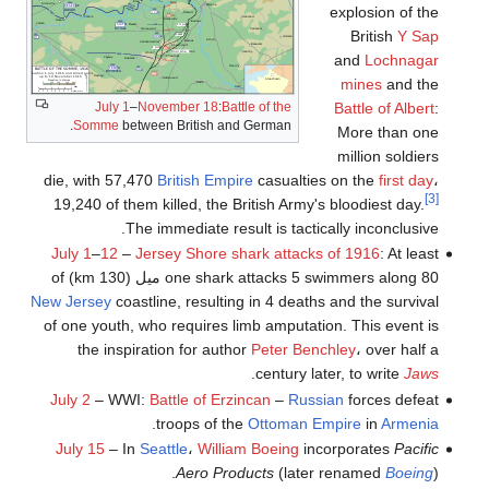
explosion of the
British
Y Sap
and
Lochnagar
mines
and the
July 1
–
November 18
:
Battle of the
Battle of Albert
:
Somme
between British and German.
More than one
million soldiers
die, with 57,470
British Empire
casualties on the
first day
،
[3]
19,240 of them killed, the British Army's bloodiest day.
The immediate result is tactically inconclusive.
July 1
–
12
–
Jersey Shore shark attacks of 1916
: At least
one shark attacks 5 swimmers along 80 ميل (130 km) of
New Jersey
coastline, resulting in 4 deaths and the survival
of one youth, who requires limb amputation. This event is
the inspiration for author
Peter Benchley
، over half a
.
century later, to write
Jaws
July 2
– WWI:
Battle of Erzincan
–
Russian
forces defeat
.
troops of the
Ottoman Empire
in
Armenia
July 15
– In
Seattle
،
William Boeing
incorporates
Pacific
Aero Products
(later renamed
Boeing
).