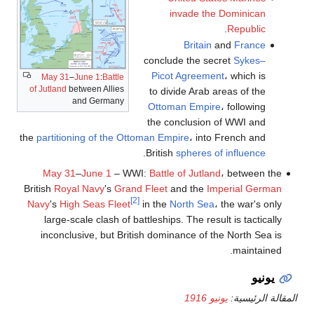
invade the Dominican
.
Republic
Britain
and
France
conclude the secret
Sykes–
Picot Agreement
، which is
May 31
–
June 1
:
Battle
of Jutland
between Allies
to divide Arab areas of the
and Germany
Ottoman Empire
، following
the conclusion of WWI and
the
partitioning of the Ottoman Empire
، into French and
.
British
spheres of influence
May 31
–
June 1
– WWI:
Battle of Jutland
، between the
British
Royal Navy
's
Grand Fleet
and the
Imperial German
[2]
Navy
's
High Seas Fleet
in the
North Sea
، the war's only
large-scale clash of battleships. The result is tactically
inconclusive, but British dominance of the North Sea is
maintained.
يونيو
المقالة الرئيسية:
يونيو 1916