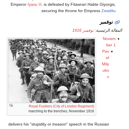
Emperor
Iyasu V
، is defeated by Fitawrari Habte Giyorgis,
.
securing the throne for Empress
Zewditu
نوفمبر
المقالة الرئيسية:
نوفمبر 1916
Novem
ber 1
Pav
el
Mily
uko
v
Royal Fusiliers (City of London Regiment)
marching to the trenches, November 1916
delivers his "stupidity or treason" speech in the Russian