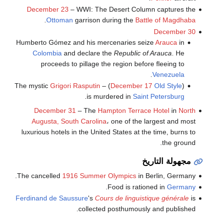
December 23
– WWI: The Desert Column captures the
.
Ottoman
garrison during the
Battle of Magdhaba
December 30
Humberto Gómez and his mercenaries seize
Arauca
in
Colombia
and declare the
Republic of Arauca
. He
proceeds to pillage the region before fleeing to
.
Venezuela
Grigori Rasputin
) – The mystic
December 17
Old Style
(
.
is murdered in
Saint Petersburg
December 31
– The
Hampton Terrace Hotel
in
North
Augusta, South Carolina
، one of the largest and most
luxurious hotels in the United States at the time, burns to
the ground.
مجهولة التاريخ
The cancelled
1916 Summer Olympics
in Berlin, Germany.
.
Food is rationed in
Germany
Ferdinand de Saussure
's
Cours de linguistique générale
is
collected posthumously and published.