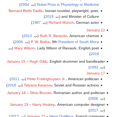
Nobel Prize in Physiology or Medicine
(ت.
2004
)
Bernard Binlin Dadié
، Ivorian novelist, playwright, poet,
and Minister of Culture (ت.
2019
)
، German actor (ت.
Richard Münch
1987
)
January 12
، American chemist (ت.
Ruth R. Benerito
2013
)
President of South Africa
، 9th
P. W. Botha
(ت.
2006
)
، Lady Wilson of Rievaulx, English poet (ت.
Mary Wilson
)
2018
January 15
–
Hugh Gibb
، English drummer and bandleader
(ت.
1992
)
January 17
، American politician (ت.
Peter Frelinghuysen Jr.
2011
)
، Soviet and Russian actress (ت.
Tatyana Karpova
2018
)
January 18
–
Silviu Brucan
، Romanian author and politician
(ت.
2006
)
January 19
–
Harry Huskey
، American computer designer
(ت.
2017
)
، French composer (ت.
Henri Dutilleux
–
January 22
2013
)