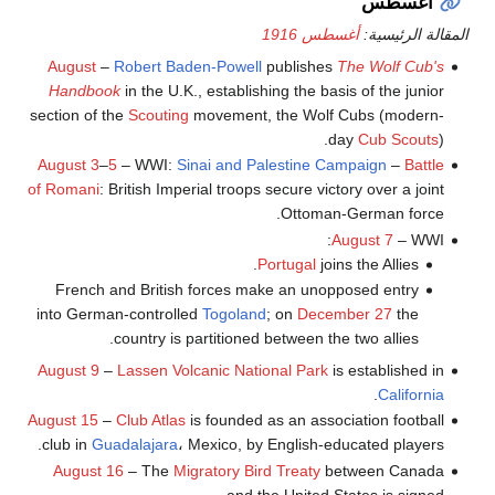
أغسطس
المقالة الرئيسية:
أغسطس 1916
August
–
Robert Baden-Powell
publishes
The Wolf Cub's
Handbook
in the U.K., establishing the basis of the junior
section of the
Scouting
movement, the Wolf Cubs (modern-
day
Cub Scouts
).
August 3
–
5
– WWI:
Sinai and Palestine Campaign
–
Battle
of Romani
: British Imperial troops secure victory over a joint
Ottoman-German force.
August 7
– WWI:
Portugal
joins the Allies.
French and British forces make an unopposed entry
into German-controlled
Togoland
; on
December 27
the
country is partitioned between the two allies.
August 9
–
Lassen Volcanic National Park
is established in
.
California
August 15
–
Club Atlas
is founded as an association football
club in
Guadalajara
، Mexico, by English-educated players.
August 16
– The
Migratory Bird Treaty
between Canada
and the United States is signed.