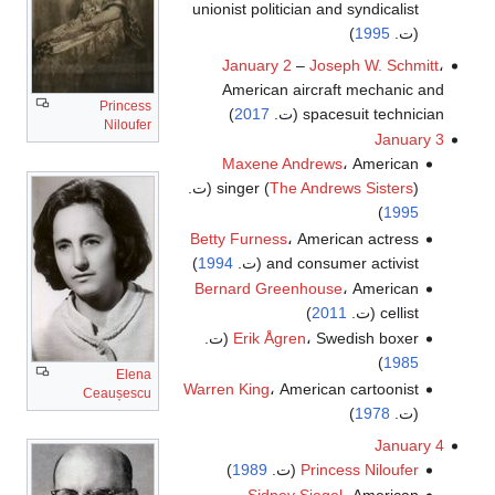
unionist politician and syndicalist
(ت.
1995
)
January 2
–
Joseph W. Schmitt
،
American aircraft mechanic and
Princess
spacesuit technician (ت.
2017
)
Niloufer
January 3
Maxene Andrews
، American
) (ت.
The Andrews Sisters
singer (
)
1995
Betty Furness
، American actress
and consumer activist (ت.
1994
)
Bernard Greenhouse
، American
cellist (ت.
2011
)
، Swedish boxer (ت.
Erik Ågren
)
1985
Elena
Warren King
، American cartoonist
Ceaușescu
(ت.
1978
)
January 4
Princess Niloufer
(ت.
1989
)