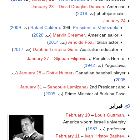
January 23
–
David Douglas Duncan
، American
photojournalist (ت.
2018
)
January 24
President of Venezuela
، 39th
Rafael Caldera
(ت.
2009
)
، American sailor (ت.
Marvin Creamer
2020
)
، Italian actor (ت.
Arnoldo Foà
2014
)
، Australian educator (ت.
Daphne Lorraine Gum
2017
)
January 27
–
Stjepan Filipović
، a People's Hero of
Yugoslavia (ت.
1942
)
، Canadian baseball player (ت.
Dottie Hunter
–
January 28
)
2005
January 31
–
Sangoulé Lamizana
، 2nd President and
Prime Minister of Burkina Faso (ت.
2005
)
فبراير
February 10
–
Louis Guttman
،
American-born Israeli university
professor (ت.
1987
)
February 11
–
Ivan Hristov Bashev
،