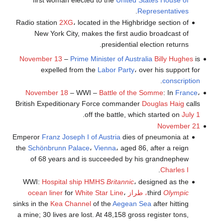
first woman elected to the
United States House of
.
Representatives
Radio station
2XG
، located in the Highbridge section of
New York City, makes the first audio broadcast of
presidential election returns.
November 13
–
Prime Minister of Australia
Billy Hughes
is
expelled from the
Labor Party
، over his support for
.
conscription
November 18
– WWI –
Battle of the Somme
: In
France
،
British Expeditionary Force commander
Douglas Haig
calls
.
off the battle, which started on
July 1
November 21
Emperor
Franz Joseph I of Austria
dies of pneumonia at
the
Schönbrunn Palace
،
Vienna
، aged 86, after a reign
of 68 years and is succeeded by his grandnephew
.
Charles I
WWI:
Hospital ship
HMHS
Britannic
، designed as the
Olympic
third
، طراز
،
White Star Line
for
ocean liner
sinks in the
Kea Channel
of the
Aegean Sea
after hitting
a mine; 30 lives are lost. At 48,158 gross register tons,