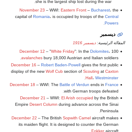
she is the largest ship lost during the war.
November 23
– WWI:
Eastern Front
–
Bucharest
، the
capital of
Romania
، is occupied by troops of the
Central
.
Powers
ديسمبر
المقالة الرئيسية:
ديسمبر 1916
December 12
– "
White Friday
": In the
Dolomites
، 100
avalanches
bury 18,000 Austrian and Italian soldiers.
December 16
–
Robert Baden-Powell
gives the first public
display of the new
Wolf Cub
section of
Scouting
at
Caxton
.
Hall
،
Westminster
December 18
– WWI: The
Battle of Verdun
ends in
France
with German troops defeated.
December 21
– WWI:
El Arish occupied
by the British
Empire
Desert Column
during advance across the Sinai
Peninsula.
December 22
– The British
Sopwith Camel
aircraft makes
its maiden flight. It is designed to counter the German
Fokker
aircraft.