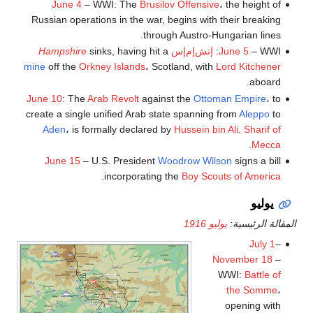
June 4
– WWI: The
Brusilov Offensive
، the height of
Russian operations in the war, begins with their breaking
through Austro-Hungarian lines.
– WWI:
June 5
إتش‌إم‌إس
sinks, having hit a
Hampshire
mine
off the
Orkney Islands
، Scotland, with
Lord Kitchener
aboard.
June 10
: The
Arab Revolt
against the
Ottoman Empire
، to
create a single unified Arab state spanning from
Aleppo
to
Aden
، is formally declared by
Hussein bin Ali, Sharif of
.
Mecca
June 15
– U.S. President
Woodrow Wilson
signs a bill
.
incorporating the
Boy Scouts of America
يوليو
المقالة الرئيسية:
يوليو 1916
July 1
–
November 18
–
WWI:
Battle of
the Somme
،
opening with