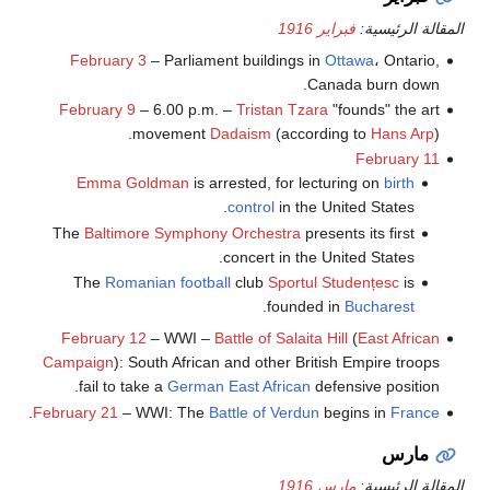
المقالة الرئيسية:
فبراير 1916
February 3
– Parliament buildings in
Ottawa
، Ontario,
Canada burn down.
February 9
– 6.00 p.m. –
Tristan Tzara
"founds" the art
movement
Dadaism
(according to
Hans Arp
).
February 11
Emma Goldman
is arrested, for lecturing on
birth
control
in the United States.
The
Baltimore Symphony Orchestra
presents its first
concert in the United States.
The
Romanian
football
club
Sportul Studențesc
is
.
founded in
Bucharest
February 12
– WWI –
Battle of Salaita Hill
(
East African
Campaign
): South African and other British Empire troops
fail to take a
German East African
defensive position.
.
February 21
– WWI: The
Battle of Verdun
begins in
France
مارس
المقالة الرئيسية:
مارس 1916