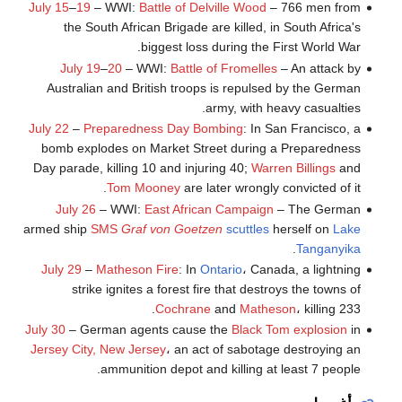
July 15
–
19
– WWI:
Battle of Delville Wood
– 766 men from
the South African Brigade are killed, in South Africa's
biggest loss during the First World War.
July 19
–
20
– WWI:
Battle of Fromelles
– An attack by
Australian and British troops is repulsed by the German
army, with heavy casualties.
July 22
–
Preparedness Day Bombing
: In San Francisco, a
bomb explodes on Market Street during a Preparedness
Day parade, killing 10 and injuring 40;
Warren Billings
and
Tom Mooney
are later wrongly convicted of it.
July 26
– WWI:
East African Campaign
– The German
armed ship
SMS
Graf von Goetzen
scuttles
herself on
Lake
.
Tanganyika
July 29
–
Matheson Fire
: In
Ontario
، Canada, a lightning
strike ignites a forest fire that destroys the towns of
Cochrane
and
Matheson
، killing 233.
July 30
– German agents cause the
Black Tom explosion
in
Jersey City, New Jersey
، an act of sabotage destroying an
ammunition depot and killing at least 7 people.