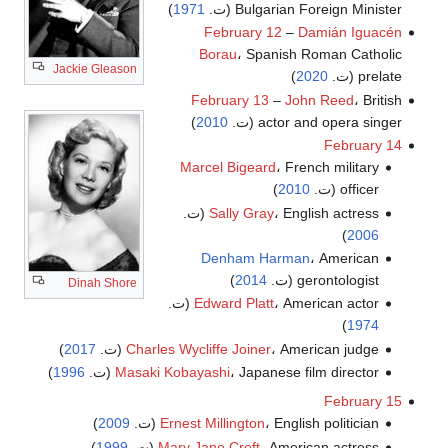
Bulgarian Foreign Minister (ت.
1971
)
February 12
–
Damián Iguacén
Borau
، Spanish Roman Catholic
Jackie Gleason
prelate (ت.
2020
)
February 13
–
John Reed
، British
actor and opera singer (ت.
2010
)
February 14
Marcel Bigeard
، French military
officer (ت.
2010
)
، English actress (ت.
Sally Gray
)
2006
Denham Harman
، American
gerontologist (ت.
2014
)
Dinah Shore
، American actor (ت.
Edward Platt
)
1974
، American judge (ت.
Charles Wycliffe Joiner
2017
)
، Japanese film director (ت.
Masaki Kobayashi
1996
)
February 15
، English politician (ت.
Ernest Millington
2009
)
، American actress (ت.
Mary Jane Croft
1999
)