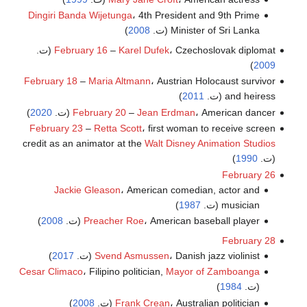
Dingiri Banda Wijetunga
، 4th President and 9th Prime
Minister of Sri Lanka (ت.
2008
)
، Czechoslovak diplomat (ت.
Karel Dufek
–
February 16
)
2009
February 18
–
Maria Altmann
، Austrian Holocaust survivor
and heiress (ت.
2011
)
، American dancer (ت.
Jean Erdman
–
February 20
2020
)
February 23
–
Retta Scott
، first woman to receive screen
credit as an animator at the
Walt Disney Animation Studios
(ت.
1990
)
February 26
Jackie Gleason
، American comedian, actor and
musician (ت.
1987
)
، American baseball player (ت.
Preacher Roe
2008
)
February 28
، Danish jazz violinist (ت.
Svend Asmussen
2017
)
Cesar Climaco
، Filipino politician,
Mayor of Zamboanga
(ت.
1984
)
، Australian politician (ت.
Frank Crean
2008
)