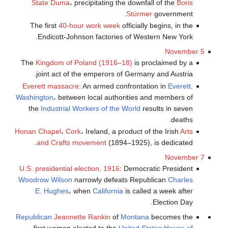
State Duma
، precipitating the downfall of the
Boris
Stürmer
government.
The first
40-hour work week
officially begins, in the
Endicott-Johnson factories of Western New York.
November 5
The
Kingdom of Poland (1916–18)
is proclaimed by a
joint act of the emperors of Germany and Austria.
Everett massacre
: An armed confrontation in
Everett,
Washington
، between local authorities and members of
the
Industrial Workers of the World
results in seven
deaths.
Honan Chapel
،
Cork
، Ireland, a product of the Irish
Arts
and Crafts movement
(1894–1925), is dedicated.
November 7
U.S. presidential election, 1916
: Democratic President
Woodrow Wilson
narrowly defeats Republican
Charles
E. Hughes
، when
California
is called a week after
Election Day.
Republican
Jeannette Rankin
of
Montana
becomes the