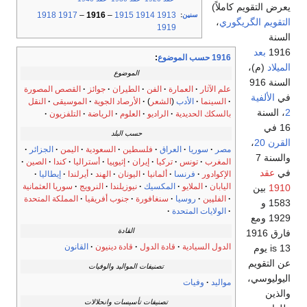
يعرض التقويم كاملاً)
1918
1917
–
1916
–
1915
1914
1913
سنين
:
التقويم الگريگوري
،
1919
السنة
1916
بعد
1916 حسب الموضوع
:
الميلاد
(م)،
الموضوع
السنة 916
علم الآثار
العمارة
الفن
الطيران
جوائز
القصص المصورة
في
الألفية
السينما
الأدب
(
الشعر
)
الأرصاد الجوية
الموسيقى
النقل
2
، السنة
بالسكك الحديدية
الراديو
العلوم
الرياضة
التلفزيون
16 في
حسب البلد
القرن 20
،
مصر
سوريا
العراق
فلسطين
السعودية
اليمن
الجزائر
والسنة 7
المغرب
تونس
تركيا
إيران
إثيوپيا
أستراليا
كندا
الصين
في
عقد
الإكوادور
فرنسا
ألمانيا
اليونان
الهند
أيرلندا
إيطاليا
اليابان
الملايو
المكسيك
نيوزيلندا
النرويج
سوريا العثمانية
1910
بين
الفلپين
روسيا
سنغافورة
جنوب أفريقيا
المملكة المتحدة
1583 و
الولايات المتحدة
1929 ومع
القادة
فارق 1916
الدول السيادية
قادة الدول
قادة دينيون
القانون
is 13 يوم
عن التقويم
تصنيفات المواليد والوفيات
اليوليوسي،
مواليد
وفيات
والذين
تصنيفات تأسيسات وانحلالات