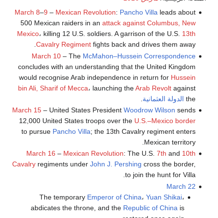
March 8
–
9
–
Mexican Revolution
:
Pancho Villa
leads about
500 Mexican raiders in an
attack against Columbus, New
Mexico
، killing 12 U.S. soldiers. A garrison of the U.S.
13th
Cavalry Regiment
fights back and drives them away.
March 10
– The
McMahon–Hussein Correspondence
concludes with an understanding that the United Kingdom
would recognise Arab independence in return for
Hussein
bin Ali, Sharif of Mecca
، launching the
Arab Revolt
against
the
الدولة العثمانية
.
March 15
– United States President
Woodrow Wilson
sends
12,000 United States troops over the
U.S.–Mexico border
to pursue
Pancho Villa
; the 13th Cavalry regiment enters
Mexican territory.
March 16
–
Mexican Revolution
: The U.S.
7th
and
10th
Cavalry
regiments under
John J. Pershing
cross the border,
to join the hunt for Villa.
March 22
The temporary
Emperor of China
،
Yuan Shikai
،
abdicates the throne, and the
Republic of China
is