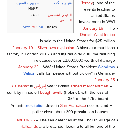
Jersey
), one of the
تقويم مينگوو
جمهورية الصين
6
events leading to
民國6年
United States
التقويم الشمسي
2460
التايلندي
involvement in WWI.
view
talk
edit
This box:
January 16
– The
Danish West Indies
is sold to the United States for $25 million.
January 19
–
Silvertown explosion
: A blast at a munitions
factory in London kills 73 and injures over 400; the resulting
fire causes over £2,000,000 worth of damage.
January 22
– WWI: United States President
Woodrow
Wilson
calls for "peace without victory" in Germany.
January 25
armed merchantman
WWI: British
إس‌إس
is
Laurentic
sunk by mines off
Lough Swilly
(Ireland), with the loss of
354 of the 475 aboard.
An anti-
prostitution
drive in
San Francisco
occurs, and
police close about 200 prostitution houses.
January 26
– The sea defences at the English village of
Hallsands
are breached, leading to all but one of the