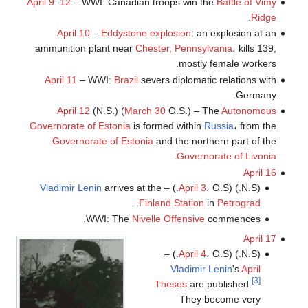
April 9
–
12
– WWI: Canadian troops win the
Battle of Vimy
.
Ridge
April 10
–
Eddystone explosion
: an explosion at an
ammunition plant near
Chester, Pennsylvania
، kills 139,
mostly female workers.
April 11
– WWI:
Brazil
severs diplomatic relations with
Germany.
April 12
(N.S.) (
March 30
O.S.) – The
Autonomous
Governorate of Estonia
is formed within
Russia
، from the
Governorate of Estonia
and the northern part of the
.
Governorate of Livonia
April 16
Vladimir Lenin
arrives at the
April 3
، O.S.) –
(N.S.) (
.
Finland Station
in
Petrograd
WWI: The
Nivelle Offensive
commences.
April 17
April 4
، O.S.) –
(N.S.) (
Vladimir Lenin
's
April
[3]
Theses
are published.
They become very