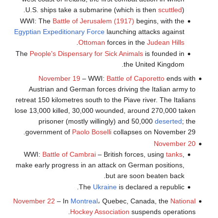
U.S. ships take a submarine (which is then
scuttled
).
WWI: The
Battle of Jerusalem (1917)
begins, with the
Egyptian Expeditionary Force
launching attacks against
.
Ottoman
forces in the
Judean Hills
The
People's Dispensary for Sick Animals
is founded in
the United Kingdom.
November 19
– WWI:
Battle of Caporetto
ends with
Austrian and German forces driving the Italian army to
retreat 150 kilometres south to the Piave river. The Italians
lose 13,000 killed, 30,000 wounded, around 270,000 taken
prisoner (mostly willingly) and 50,000
deserted
; the
government of
Paolo Boselli
collapses on November 29.
November 20
WWI:
Battle of Cambrai
– British forces, using
tanks
,
make early progress in an attack on German positions,
but are soon beaten back.
The
Ukraine
is declared a republic.
November 22
– In
Montreal
، Quebec, Canada, the
National
Hockey Association
suspends operations.