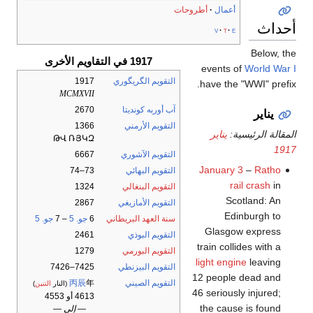
أعمال
أطروحات
أحداث
v
t
e
Below, the
1917 في التقاويم الأخرى
events of
World War I
التقويم الگريگوري
1917
have the "WWI" prefix.
MCMXVII
آب أوربه كونديتا
2670
يناير
التقويم الأرمني
1366
المقالة الرئيسية:
يناير
ԹՎ ՌՅԿԶ
1917
التقويم الآشوري
6667
January 3
–
Ratho
التقويم البهائي
73–74
rail crash
in
التقويم البنغالي
1324
Scotland: An
التقويم الأمازيغي
2867
Edinburgh to
سنة العهد البريطاني
6
جو. 5
– 7
جو. 5
Glasgow express
التقويم البوذي
2461
train collides with a
التقويم البورمي
1279
light engine
leaving
التقويم البيزنطي
7425–7426
12 people dead and
التقويم الصيني
年
丙辰
(النار
التنين
)
46 seriously injured;
4613 أو 4553
the cause is found
— إلى —