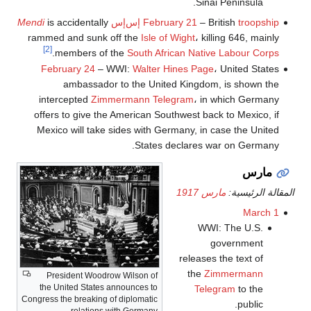
Sinai Peninsula.
troopship
– British
February 21
إس‌إس
is accidentally
Mendi
rammed and sunk off the
Isle of Wight
، killing 646, mainly
[2]
.
members of the
South African Native Labour Corps
February 24
– WWI:
Walter Hines Page
، United States
ambassador to the United Kingdom, is shown the
intercepted
Zimmermann Telegram
، in which Germany
offers to give the American Southwest back to Mexico, if
Mexico will take sides with Germany, in case the United
States declares war on Germany.
مارس
المقالة الرئيسية:
مارس 1917
March 1
WWI: The U.S.
government
releases the text of
the
Zimmermann
President Woodrow Wilson of
the United States announces to
Telegram
to the
Congress the breaking of diplomatic
public.