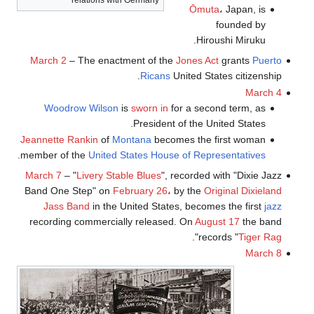
relations with Germany
Ōmuta
، Japan, is
founded by
Hiroushi Miruku.
March 2
– The enactment of the
Jones Act
grants
Puerto
Ricans
United States citizenship.
March 4
Woodrow Wilson
is
sworn in
for a second term, as
President of the United States.
Jeannette Rankin
of
Montana
becomes the first woman
.
member of the
United States House of Representatives
March 7
– "
Livery Stable Blues
", recorded with "Dixie Jazz
Band One Step" on
February 26
، by the
Original Dixieland
Jass Band
in the United States, becomes the first
jazz
recording commercially released. On
August 17
the band
".
records "
Tiger Rag
March 8