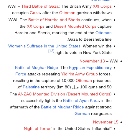
WWI –
Third Battle of Gaza
: The British Army
XXI Corps
occupies
Gaza
، after the
Ottoman
garrison withdraws.
WWI: The
Battle of Hareira and Sheria
continues, when
the
XX Corps
and
Desert Mounted Corps
capture
Hareira and Sheria, marking the end of the
Ottoman
Gaza to Beersheba line.
Women's Suffrage in the United States
: Women win the
[13]
right to vote in New York State.
November 13
– WWI:
Battle of Mughar Ridge
: The
Egyptian Expeditionary
Force
attacks retreating
Yildirim Army Group
forces,
resulting in the capture of 10,000
Ottoman
prisoners,
100 guns and 50 ميل (80 km) of
territory.
Palestine
The
ANZAC Mounted Division
(
Desert Mounted Corps
)
successfully fights the
Battle of Ayun Kara
، in the
aftermath of the
Battle of Mughar Ridge
against strong
German
rearguards.
November 15
in the United States: Influential
"Night of Terror"