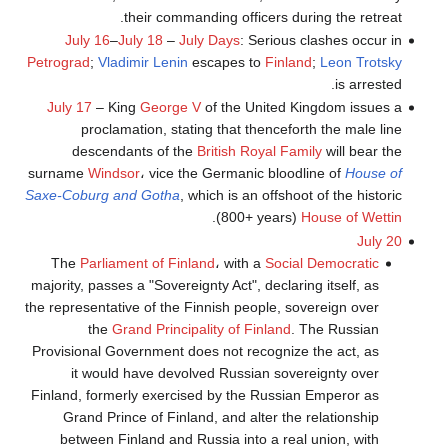
their commanding officers during the retreat.
July 16
–
July 18
–
July Days
: Serious clashes occur in
Petrograd
;
Vladimir Lenin
escapes to
Finland
;
Leon Trotsky
is arrested.
July 17
– King
George V
of the United Kingdom issues a
proclamation, stating that thenceforth the male line
descendants of the
British Royal Family
will bear the
surname
Windsor
، vice the Germanic bloodline of
House of
Saxe-Coburg and Gotha
, which is an offshoot of the historic
.
(800+ years)
House of Wettin
July 20
The
Parliament of Finland
، with a
Social Democratic
majority, passes a "Sovereignty Act", declaring itself, as
the representative of the Finnish people, sovereign over
the
Grand Principality of Finland
. The Russian
Provisional Government does not recognize the act, as
it would have devolved Russian sovereignty over
Finland, formerly exercised by the Russian Emperor as
Grand Prince of Finland, and alter the relationship
between Finland and Russia into a real union, with