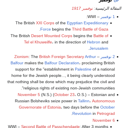
المقالة الرئيسية:
نوفمبر 1917
1 نوفمبر
– WWI:
The British
XXI Corps
of the
Egyptian Expeditionary
.
Force
begins the
Third Battle of Gaza
The British
Desert Mounted Corps
begins the
Battle of
Tel el Khuweilfe
، in the direction of
Hebron
and
.
Jerusalem
2 نوفمبر
–
Arthur
British Foreign Secretary
: The
Zionism
Balfour
makes the
Balfour Declaration
، proclaiming British
support for the "establishment in
Palestine
of a national
home for the Jewish people..., it being clearly understood
that nothing shall be done which may prejudice the civil and
religious rights of existing non-Jewish communities".
November 5
(N.S.) (
October 23
، O.S.) – Estonian and
Russian Bolsheviks seize power in
Tallinn
،
Autonomous
Governorate of Estonia
، two days before the
October
.
Revolution
in
Petrograd
November 6
WWI –
Second Battle of Passchendaele
: After 3 months