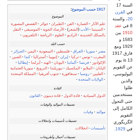
السنة 17
1917 حسب الموضوع
:
في
القرن
الموضوع
20
، والسنة
علم الآثار
العمارة
الفن
الطيران
جوائز
القصص المصورة
8 في
عقد
السينما
الأدب
(
الشعر
)
الأرصاد الجوية
الموسيقى
النقل
1910
بين
بالسكك الحديدية
الراديو
العلوم
الرياضة
التلفزيون
1583 و
حسب البلد
1929 ومع
مصر
سوريا
العراق
فلسطين
السعودية
اليمن
الجزائر
فارق 1917
المغرب
تونس
تركيا
إيران
إثيوپيا
أستراليا
كندا
الصين
is 13 يوم
الإكوادور
فرنسا
ألمانيا
اليونان
الهند
أيرلندا
إيطاليا
عن التقويم
اليابان
الملايو
المكسيك
نيوزيلندا
النرويج
سوريا العثمانية
اليوليوسي،
الفلپين
روسيا
سنغافورة
جنوب أفريقيا
المملكة المتحدة
الولايات المتحدة
والذين
ظلوا
القادة
مستخدمين
الدول السيادية
قادة الدول
قادة دينيون
القانون
حتى التحول
تصنيفات المواليد والوفيات
الكامل إلى
مواليد
وفيات
التقويم
تصنيفات تأسيسات وانحلالات
الگريگوري
تأسيسات
انحلالات
في
1929
.
تصنيفات أعمال وأطروحات