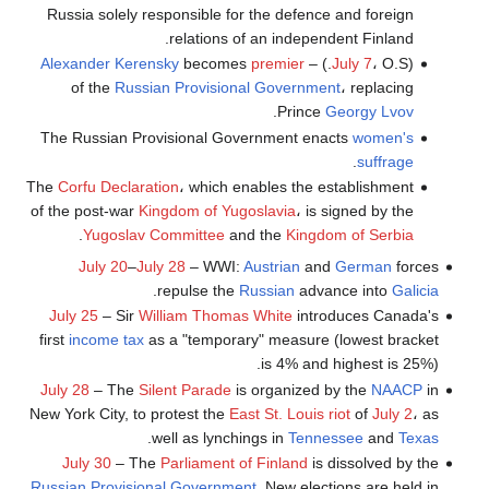
Russia solely responsible for the defence and foreign
relations of an independent Finland.
Alexander Kerensky
becomes
premier
July 7
، O.S.) –
(
of the
Russian Provisional Government
، replacing
.
Prince
Georgy Lvov
The Russian Provisional Government enacts
women's
.
suffrage
The
Corfu Declaration
، which enables the establishment
of the post-war
Kingdom of Yugoslavia
، is signed by the
.
Yugoslav Committee
and the
Kingdom of Serbia
July 20
–
July 28
– WWI:
Austrian
and
German
forces
.
repulse the
Russian
advance into
Galicia
July 25
– Sir
William Thomas White
introduces Canada's
first
income tax
as a "temporary" measure (lowest bracket
is 4% and highest is 25%).
July 28
– The
Silent Parade
is organized by the
NAACP
in
New York City, to protest the
East St. Louis riot
of
July 2
، as
.
well as lynchings in
Tennessee
and
Texas
July 30
– The
Parliament of Finland
is dissolved by the
Russian Provisional Government
. New elections are held in