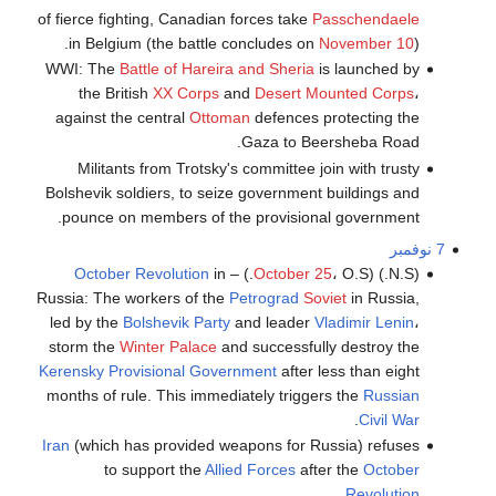
of fierce fighting, Canadian forces take
Passchendaele
in Belgium (the battle concludes on
November 10
).
WWI: The
Battle of Hareira and Sheria
is launched by
the British
XX Corps
and
Desert Mounted Corps
،
against the central
Ottoman
defences protecting the
Gaza to Beersheba Road.
Militants from Trotsky's committee join with trusty
Bolshevik soldiers, to seize government buildings and
pounce on members of the provisional government.
7 نوفمبر
October Revolution
in
October 25
، O.S.) –
(N.S.) (
Russia: The workers of the
Petrograd
Soviet
in Russia,
led by the
Bolshevik Party
and leader
Vladimir Lenin
،
storm the
Winter Palace
and successfully destroy the
Kerensky
Provisional Government
after less than eight
months of rule. This immediately triggers the
Russian
.
Civil War
Iran
(which has provided weapons for Russia) refuses
to support the
Allied Forces
after the
October
.
Revolution