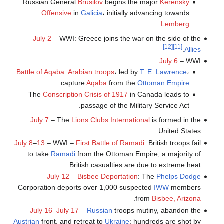
Russian General
Brusilov
begins the major
Kerensky
Offensive
in
Galicia
، initially advancing towards
.
Lemberg
July 2
– WWI: Greece joins the war on the side of the
[12]
[11]
.
Allies
July 6
– WWI:
Battle of Aqaba
:
Arabian troops
، led by
T. E. Lawrence
،
.
capture
Aqaba
from the
Ottoman Empire
The
Conscription Crisis of 1917
in Canada leads to
passage of the Military Service Act.
July 7
– The
Lions Clubs International
is formed in the
United States.
July 8
–
13
– WWI –
First Battle of Ramadi
: British troops fail
to take
Ramadi
from the Ottoman Empire; a majority of
British casualties are due to extreme heat.
July 12
–
Bisbee Deportation
: The
Phelps Dodge
Corporation deports over 1,000 suspected
IWW
members
.
from
Bisbee, Arizona
July 16
–
July 17
–
Russian
troops mutiny, abandon the
Austrian
front, and retreat to
Ukraine
; hundreds are shot by