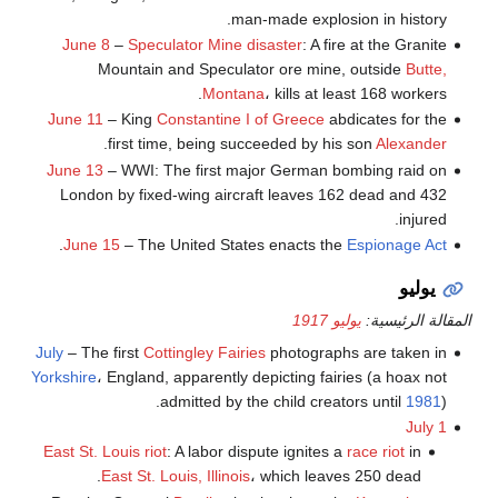
man-made explosion in history.
June 8
–
Speculator Mine disaster
: A fire at the Granite
Mountain and Speculator ore mine, outside
Butte,
Montana
، kills at least 168 workers.
June 11
– King
Constantine I of Greece
abdicates for the
.
first time, being succeeded by his son
Alexander
June 13
– WWI: The first major German bombing raid on
London by fixed-wing aircraft leaves 162 dead and 432
injured.
.
June 15
– The United States enacts the
Espionage Act
يوليو
المقالة الرئيسية:
يوليو 1917
July
– The first
Cottingley Fairies
photographs are taken in
Yorkshire
، England, apparently depicting fairies (a hoax not
admitted by the child creators until
1981
).
July 1
East St. Louis riot
: A labor dispute ignites a
race riot
in
East St. Louis, Illinois
، which leaves 250 dead.