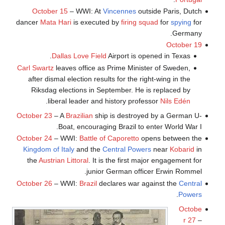
October 15
– WWI: At
Vincennes
outside Paris, Dutch
dancer
Mata Hari
is executed by
firing squad
for
spying
for
Germany.
October 19
Dallas Love Field
Airport is opened in Texas.
Carl Swartz
leaves office as Prime Minister of Sweden,
after dismal election results for the right-wing in the
Riksdag elections in September. He is replaced by
.
liberal leader and history professor
Nils Edén
October 23
– A
Brazilian
ship is destroyed by a German U-
Boat, encouraging Brazil to enter World War I.
October 24
– WWI:
Battle of Caporetto
opens between the
Kingdom of Italy
and the
Central Powers
near
Kobarid
in
the
Austrian Littoral
. It is the first major engagement for
junior German officer Erwin Rommel.
October 26
– WWI:
Brazil
declares war against the
Central
.
Powers
Octobe
r 27
–