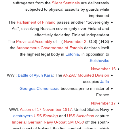
suffragettes from the
Silent Sentinels
are deliberately
subjected to physical assaults by guards while
imprisoned.
The
Parliament of Finland
passes another "Sovereignty
Act", dissolving Russian sovereignty over Finland and
effectively declaring Finland independent.
Provincial Assembly
of
November 2
، O.S.) – The
(N.S.) (
the
Autonomous Governorate of Estonia
declares itself
the highest legal body in
Estonia
، in opposition to
.
Bolsheviks
November 16
WWI:
Battle of Ayun Kara
: The
ANZAC Mounted Division
.
occupies
Jaffa
Georges Clemenceau
becomes prime minister of
France.
November 17
WWI:
Action of 17 November 1917
: United States Navy
destroyers
USS
Fanning
and
USS
Nicholson
capture
Imperial German Navy
U-boat
SM
U-58
off the south-
west coast of Ireland, the first combat action in which