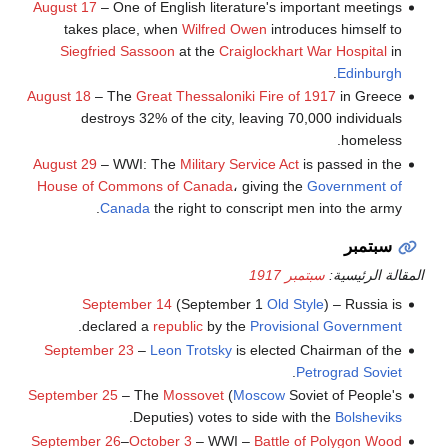
August 17
– One of English literature's important meetings
takes place, when
Wilfred Owen
introduces himself to
Siegfried Sassoon
at the
Craiglockhart War Hospital
in
.
Edinburgh
August 18
– The
Great Thessaloniki Fire of 1917
in Greece
destroys 32% of the city, leaving 70,000 individuals
homeless.
August 29
– WWI: The
Military Service Act
is passed in the
House of Commons of Canada
، giving the
Government of
Canada
the right to conscript men into the army.
سبتمبر
المقالة الرئيسية:
سبتمبر 1917
September 14
(September 1
Old Style
) – Russia is
.
declared a
republic
by the
Provisional Government
September 23
–
Leon Trotsky
is elected Chairman of the
.
Petrograd Soviet
September 25
– The
Mossovet
(
Moscow
Soviet of People's
.
Deputies) votes to side with the
Bolsheviks
September 26
–
October 3
– WWI –
Battle of Polygon Wood