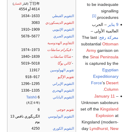
丁巳年
to be inadequate
(النار
الثعبان
)
4614 أو 4554
signalling
التقويم القبطي
1633–1634
[1]
procedures.
التقويم الديسكوردي
3083
9 يناير
– الحرب
التقويم الإثيوپي
1909–1910
العالمية الأولى –
التقويم العبري
5677–5678
معركة رفح
: The last
التقاويم الهندوسية
substantial
Ottoman
-
ڤيكرام سامڤات
1973–1974
Army
garrison on
the
Sinai Peninsula
-
شاكا سامڤات
1839–1840
is captured by the
-
كالي يوگا
5018–5019
Egyptian
تقويم الهولوسين
11917
Expeditionary
تقويم الإگبو
917–918
Force
's
Desert
التقويم الإيراني
1295–1296
.
Column
التقويم الهجري
1335–1336
January 11
–
التقويم الياباني
6
Taishō
Unknown saboteurs
(大正６年)
set off the
Kingsland
تقويم جوچى
6
Explosion
at
التقويم اليوليوسي
الگريگوري ناقص 13
Kingsland (modern-
يوم
day
Lyndhurst, New
التقويم الكوري
4250