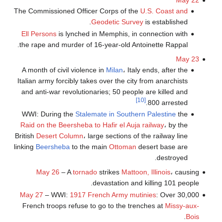
May 22
The Commissioned Officer Corps of the
U.S. Coast and
Geodetic Survey
is established.
Ell Persons
is lynched in Memphis, in connection with
the rape and murder of 16-year-old Antoinette Rappal.
May 23
A month of civil violence in
Milan
، Italy ends, after the
Italian army forcibly takes over the city from anarchists
and anti-war revolutionaries; 50 people are killed and
[10]
800 arrested.
WWI: During the
Stalemate in Southern Palestine
the
Raid on the Beersheba to Hafir el Auja railway
، by the
British
Desert Column
، large sections of the railway line
linking
Beersheba
to the main
Ottoman
desert base are
destroyed.
May 26
– A
tornado
strikes
Mattoon, Illinois
، causing
devastation and killing 101 people.
May 27
– WWI:
1917 French Army mutinies
: Over 30,000
French troops refuse to go to the trenches at
Missy-aux-
.
Bois