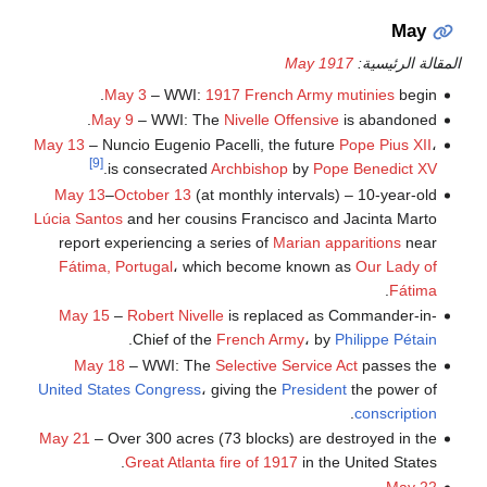
May
المقالة الرئيسية:
May 1917
May 3
– WWI:
1917 French Army mutinies
begin.
May 9
– WWI: The
Nivelle Offensive
is abandoned.
May 13
– Nuncio Eugenio Pacelli, the future
Pope Pius XII
،
[9]
.
is consecrated
Archbishop
by
Pope Benedict XV
May 13
–
October 13
(at monthly intervals) – 10-year-old
Lúcia Santos
and her cousins Francisco and Jacinta Marto
report experiencing a series of
Marian apparitions
near
Fátima, Portugal
، which become known as
Our Lady of
.
Fátima
May 15
–
Robert Nivelle
is replaced as Commander-in-
.
Chief of the
French Army
، by
Philippe Pétain
May 18
– WWI: The
Selective Service Act
passes the
United States Congress
، giving the
President
the power of
.
conscription
May 21
– Over 300 acres (73 blocks) are destroyed in the
Great Atlanta fire of 1917
in the United States.