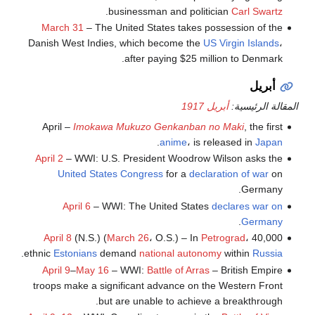
.
businessman and politician
Carl Swartz
March 31
– The United States takes possession of the
Danish West Indies, which become the
US Virgin Islands
،
after paying $25 million to Denmark.
أبريل
المقالة الرئيسية:
أبريل 1917
April –
Imokawa Mukuzo Genkanban no Maki
, the first
.
anime
، is released in
Japan
April 2
– WWI: U.S. President Woodrow Wilson asks the
United States Congress
for a
declaration of war
on
Germany.
April 6
– WWI: The United States
declares war on
.
Germany
April 8
(N.S.) (
March 26
، O.S.) – In
Petrograd
، 40,000
.
ethnic
Estonians
demand
national autonomy
within
Russia
April 9
–
May 16
– WWI:
Battle of Arras
– British Empire
troops make a significant advance on the Western Front
but are unable to achieve a breakthrough.