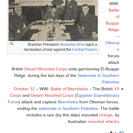
WWI:
Battle
of
Buqqar
Ridge
–
Ottoma
Brazilian President
Venceslau Brás
signs a
n
declaration of war against the
Central Powers
forces
attack
British
Desert Mounted Corps
units garrisoning El-Buqqar
Ridge, during the last days of the
Stalemate in Southern
.
Palestine
October 31
– WWI:
Battle of Beersheba
– The British
XX
Corps
and
Desert Mounted Corps
(
Egyptian Expeditionary
Force
) attack and capture
Beersheba
from Ottoman forces,
ending the
stalemate in Southern Palestine
. The battle
includes a rare (by this date) mounted
charge
، by
.
Australian
mounted infantry
نوفمبر