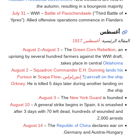
the autumn, resulting in a bourgeois majority.
July 31
– WWI –
Battle of Passchendaele
("Third Battle of
Ypres"): Allied offensive operations commence in Flanders.
أغسطس
المقالة الرئيسية:
أغسطس 1917
August 2
–
August 3
– The
Green Corn Rebellion
، an
uprising by several hundred farmers against the WWI draft,
.
takes place in central
Oklahoma
August 2
–
Squadron Commander E.H. Dunning
lands his
aircraft on the ship
إتش‌إم‌إس
،
Scapa Flow
in
Furious
Orkney
. He is killed 5 days later during another landing on
the ship.
August 3
– The
New York Guard
is founded.
August 10
– A general strike begins in Spain; it is smashed
after 3 days with 70 left dead, hundreds of wounded and
2,000 arrests.
August 14
– The
Republic of China
declares war on
Germany and Austria-Hungary.