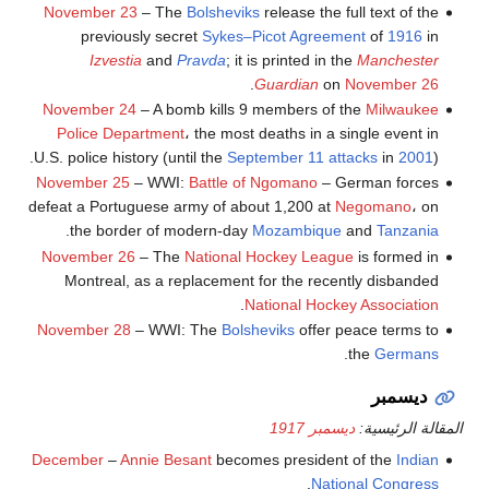
November 23
– The
Bolsheviks
release the full text of the
previously secret
Sykes–Picot Agreement
of
1916
in
Izvestia
and
Pravda
; it is printed in the
Manchester
.
Guardian
on
November 26
November 24
– A bomb kills 9 members of the
Milwaukee
Police Department
، the most deaths in a single event in
U.S. police history (until the
September 11 attacks
in
2001
).
November 25
– WWI:
Battle of Ngomano
– German forces
defeat a Portuguese army of about 1,200 at
Negomano
، on
.
the border of modern-day
Mozambique
and
Tanzania
November 26
– The
National Hockey League
is formed in
Montreal, as a replacement for the recently disbanded
.
National Hockey Association
November 28
– WWI: The
Bolsheviks
offer peace terms to
.
the
Germans
ديسمبر
المقالة الرئيسية:
ديسمبر 1917
December
–
Annie Besant
becomes president of the
Indian
.
National Congress