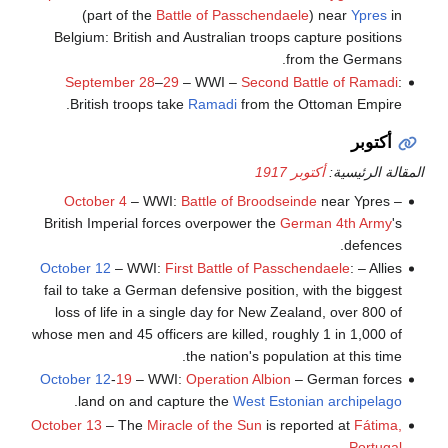
(part of the
Battle of Passchendaele
) near
Ypres
in
Belgium: British and Australian troops capture positions
from the Germans.
September 28
–
29
– WWI –
Second Battle of Ramadi
:
British troops take
Ramadi
from the Ottoman Empire.
أكتوبر
المقالة الرئيسية:
أكتوبر 1917
October 4
– WWI:
Battle of Broodseinde
near Ypres –
British Imperial forces overpower the
German 4th Army
's
defences.
October 12
– WWI:
First Battle of Passchendaele
: – Allies
fail to take a German defensive position, with the biggest
loss of life in a single day for New Zealand, over 800 of
whose men and 45 officers are killed, roughly 1 in 1,000 of
the nation's population at this time.
October 12
-
19
– WWI:
Operation Albion
– German forces
.
land on and capture the
West Estonian archipelago
October 13
– The
Miracle of the Sun
is reported at
Fátima,
.
Portugal