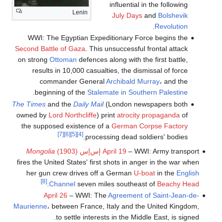
influential in the following
Lenin
July Days
and
Bolshevik
.
Revolution
WWI: The Egyptian Expeditionary Force begins the
Second Battle of Gaza
. This unsuccessful frontal attack
on strong
Ottoman
defences along with the first battle,
results in 10,000 casualties, the dismissal of force
commander General
Archibald Murray
، and the
.
beginning of the
Stalemate in Southern Palestine
The Times
and the
Daily Mail
(London newspapers both
owned by
Lord Northcliffe
) print
atrocity propaganda
of
the supposed existence of a
German Corpse Factory
[7]
[6]
[5]
[4]
processing dead soldiers' bodies.
– WWI: Army transport
April 19
إس‌إس
(1903)
Mongolia
fires the United States' first shots in anger in the war when
her gun crew drives off a German
U-boat
in the
English
[8]
.
Channel
seven miles southeast of
Beachy Head
April 26
– WWI: The
Agreement of Saint-Jean-de-
Maurienne
، between France, Italy and the United Kingdom,
to settle interests in the Middle East, is signed.