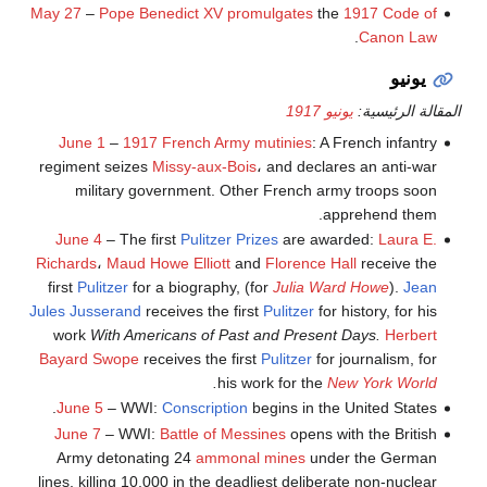
May 27
–
Pope Benedict XV
promulgates
the
1917 Code of
.
Canon Law
يونيو
المقالة الرئيسية:
يونيو 1917
June 1
–
1917 French Army mutinies
: A French infantry
regiment seizes
Missy-aux-Bois
، and declares an anti-war
military government. Other French army troops soon
apprehend them.
June 4
– The first
Pulitzer Prizes
are awarded:
Laura E.
Richards
،
Maud Howe Elliott
and
Florence Hall
receive the
first
Pulitzer
for a biography, (for
Julia Ward Howe
).
Jean
Jules Jusserand
receives the first
Pulitzer
for history, for his
work
With Americans of Past and Present Days.
Herbert
Bayard Swope
receives the first
Pulitzer
for journalism, for
.
his work for the
New York World
June 5
– WWI:
Conscription
begins in the United States.
June 7
– WWI:
Battle of Messines
opens with the British
Army detonating 24
ammonal
mines
under the German
lines, killing 10,000 in the deadliest deliberate non-nuclear