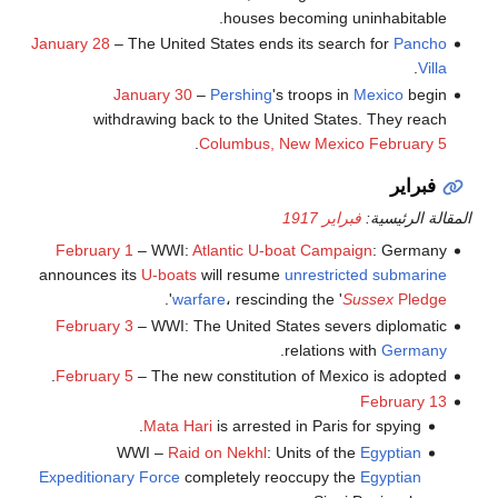
houses becoming uninhabitable.
January 28
– The United States ends its search for
Pancho
.
Villa
January 30
–
Pershing
's troops in
Mexico
begin
withdrawing back to the United States. They reach
.
Columbus, New Mexico
February 5
فبراير
المقالة الرئيسية:
فبراير 1917
February 1
– WWI:
Atlantic U-boat Campaign
: Germany
announces its
U-boats
will resume
unrestricted submarine
'.
warfare
، rescinding the '
Sussex
Pledge
February 3
– WWI: The United States severs diplomatic
.
relations with
Germany
February 5
– The new constitution of Mexico is adopted.
February 13
Mata Hari
is arrested in Paris for spying.
WWI –
Raid on Nekhl
: Units of the
Egyptian
Expeditionary Force
completely reoccupy the
Egyptian