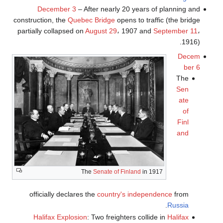
December 3
– After nearly 20 years of planning and
construction, the
Quebec Bridge
opens to traffic (the bridge
partially collapsed on
August 29
، 1907 and
September 11
،
1916).
Decem
ber 6
The
Sen
ate
of
Finl
and
The
Senate of Finland
in 1917
officially declares the
country's independence
from
.
Russia
Halifax Explosion
: Two freighters collide in
Halifax