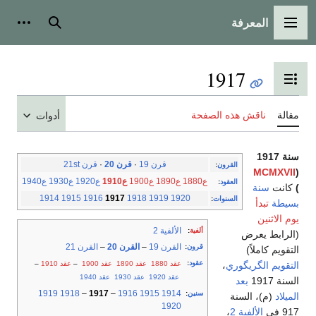
المعرفة
القائمة الرئيسية
بحث
أدوات
1917
تبديل عرض جدول المحتويات
مقالة
ناقش هذه الصفحة
أدوات
سنة 1917
قرن 19
·
قرن 20
·
قرن 21st
القرون
:
MCMXVII
(
ع1880
ع1890
ع1900
ع1910
ع1920
ع1930
ع1940
العقود
:
)
كانت
سنة
1914
1915
1916
1917
1918
1919
1920
السنوات
:
بسيطة
تبدأ
يوم الاثنين
الألفية 2
ألفية
:
(الرابط يعرض
القرن 19
–
القرن 20
–
القرن 21
قرون
:
التقويم كاملاً)
عقود
:
عقد 1880
عقد 1890
عقد 1900
–
عقد 1910
–
التقويم الگريگوري
،
عقد 1920
عقد 1930
عقد 1940
السنة 1917
بعد
1919
1918
–
1917
–
1916
1915
1914
سنين
:
الميلاد
(م)، السنة
1920
917 في
الألفية 2
،