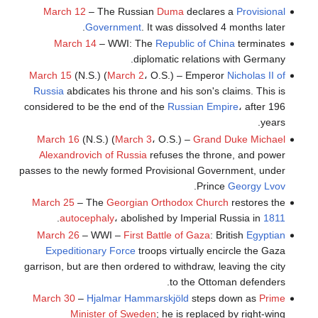
March 12
– The Russian
Duma
declares a
Provisional
Government
. It was dissolved 4 months later.
March 14
– WWI: The
Republic of China
terminates
diplomatic relations with Germany.
March 15
(N.S.) (
March 2
، O.S.) – Emperor
Nicholas II of
Russia
abdicates his throne and his son's claims. This is
considered to be the end of the
Russian Empire
، after 196
years.
March 16
(N.S.) (
March 3
، O.S.) –
Grand Duke Michael
Alexandrovich of Russia
refuses the throne, and power
passes to the newly formed Provisional Government, under
.
Prince
Georgy Lvov
March 25
– The
Georgian Orthodox Church
restores the
.
autocephaly
، abolished by Imperial Russia in
1811
March 26
– WWI –
First Battle of Gaza
: British
Egyptian
Expeditionary Force
troops virtually encircle the Gaza
garrison, but are then ordered to withdraw, leaving the city
to the Ottoman defenders.
March 30
–
Hjalmar Hammarskjöld
steps down as
Prime
Minister of Sweden
; he is replaced by right-wing