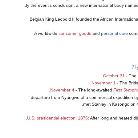
By the event's conclusion, a new international body name
- Belgian King Leopold II founded the African Internatio
consumer goods
and
personal care
com
[8]
.
October 31
- The 
.
November 1
- The Briti
.
November 4
- The long-awaited
First Symph
- departure from Nyangwe of a commercial expedition b
met Stanley in Kasongo on O
.
U.S. presidential election, 1876
: After long and heated d