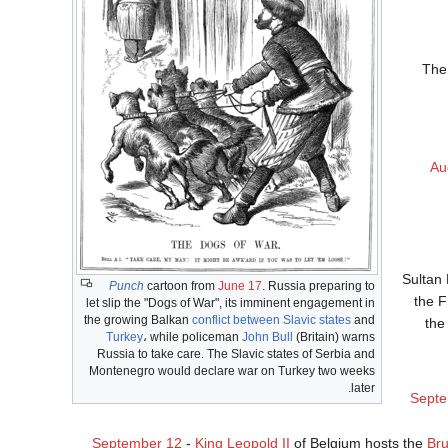
The
Au
Sultan
Punch
cartoon from
June 17
. Russia preparing to
the F
let slip the "Dogs of War", its imminent engagement in
the growing Balkan
conflict between Slavic states
and
the
Turkey
، while policeman
John Bull
(Britain) warns
Russia to take care. The Slavic states of Serbia and
Montenegro would declare war on Turkey two weeks
later.
Septe
September 12
-
King Leopold II
of Belgium hosts the
Bru