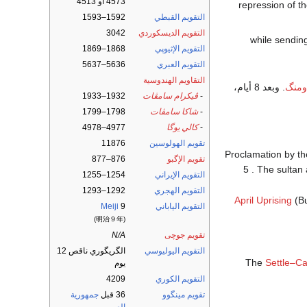
4573 أو 4513
- repression of 
التقويم القبطي
1592–1593
التقويم الديسكوردي
3042
: while sendi
التقويم الإثيوپي
1868–1869
التقويم العبري
5636–5637
التقاويم الهندوسية
ومنگ
. وبعد 8 أيام،
-
ڤيكرام سامڤات
1932–1933
-
شاكا سامڤات
1798–1799
-
كالي يوگا
4977–4978
تقويم الهولوسين
11876
- Proclamation by t
تقويم الإگبو
876–877
5 . The sultan 
التقويم الإيراني
1254–1255
التقويم الهجري
1292–1293
April Uprising
(Bu
التقويم الياباني
9
Meiji
(明治９年)
تقويم جوچى
N/A
التقويم اليوليوسي
الگريگوري ناقص 12
The
Settle–Ca
يوم
التقويم الكوري
4209
تقويم مينگوو
36 قبل
جمهورية