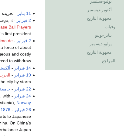
يوليو-سبتمبر
أكتوبر-ديسمبر
11 يناير
- تجريدة
س
مجهولة التاريخ
2 فبراير
- The
ago; it
وفيات
Base Ball Players
s first president.
يناير-يونيو
2 فبراير
-
imo de
يوليو-ديسمبر
a force of about
مجهولة التاريخ
geous and costly
المراجع
rced to withdraw.
14 فبراير
-
ألكسند
19 فبراير
-
الحرب ا
he city by storm.
22 فبراير
-
جامعة 
24 فبراير
- The first stage production of the verse-play
 with
stiania),
Norway
26 فبراير
- The Japanese force the Korean government to sign the
 1876
orts to Japanese
China. On China's
terbalance Japan.