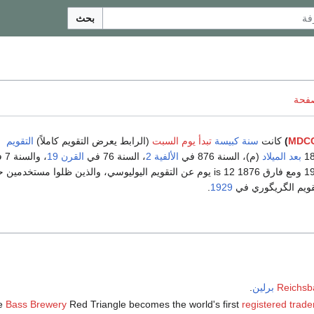
بحث
صفحة
MDCC
)
كانت
سنة كبيسة
تبدأ يوم السبت
(الرابط يعرض التقويم كاملاً)
التقويم
بعد الميلاد
(م)، السنة 876 في
الألفية 2
، السنة 76 في
القرن 19
، والسنة 7 في
بين 1583 و 1929 ومع فارق 1876 is 12 يوم عن التقويم اليوليوسي، والذين ظلوا مستخدمي
تقويم الگريگوري في
1929
.
Reichsb
برلين
.
e
Bass Brewery
Red Triangle becomes the world's first
registered trad