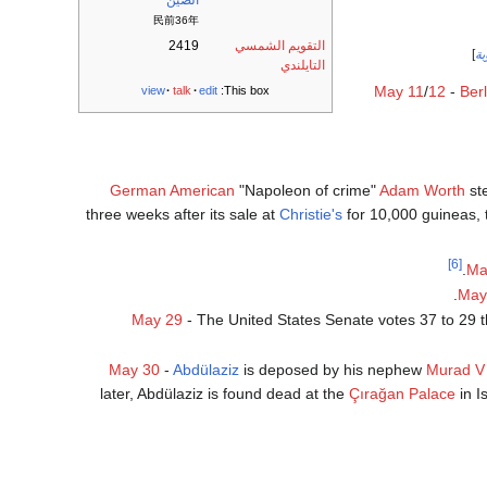
الصين
民前36年
التقويم الشمسي
2419
ة
]
التايلندي
May 11
/
12
-
Ber
view
talk
edit
This box:
German American
"Napoleon of crime"
Adam Worth
st
three weeks after its sale at
Christie's
for 10,000 guineas, t
[6]
.
Ma
May
May 29
- The United States Senate votes 37 to 29 
May 30
-
Abdülaziz
is deposed by his nephew
Murad V
later, Abdülaziz is found dead at the
Çırağan Palace
in I