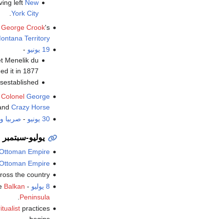
ving left
New
.
York City
l
George Crook
's
ontana Territory
19 يونيو
-
et Menelik du
ed it in 1877
disestablished.
 Colonel
George
and
Crazy Horse
30 يونيو
-
صربيا
وا
يوليو-سبتمبر
Ottoman Empire
Ottoman Empire
ross the country.
8 يوليو
-
Balkan
he
.
Peninsula
ritualist
practices
begins.