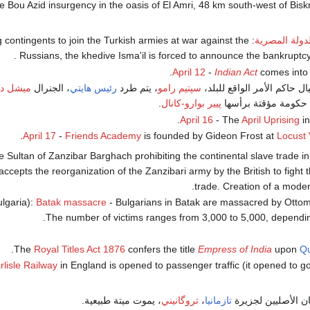
the Bou Azid insurgency in the oasis of El Amri, 48 km south-west of Bisk
دولة المصرية
ng contingents to join the Turkish armies at war against the
Russians, the khedive Isma'il is forced to announce the bankruptcy 
April 12
-
Indian Act
comes into 
ال حاكم الأمر الواقع للبلد،
سپتيم رامو
، يتم طرد
رئيس هايتي
، الجنرال
ميشل د
 حكومة مؤقتة برأسها
پيير بوارو-كانال
.
April 16
- The
April Uprising
i
.
April 17
-
Friends Academy
is founded by Gideon Frost at
Locust 
he Sultan of Zanzibar Barghach prohibiting the continental slave trade in
accepts the reorganization of the Zanzibari army by the British to fight t
trade. Creation of a moder
lgaria):
Batak massacre
- Bulgarians in Batak are massacred by Ottom
The number of victims ranges from 3,000 to 5,000, dependin
.
The
Royal Titles Act 1876
confers the title
Empress of India
upon
Qu
rlisle Railway
in England is opened to passenger traffic (it opened to goo
ن الأصليين لجزيرة
تازمانيا
،
تروگانيني
، يموت ميتة طبيعية.