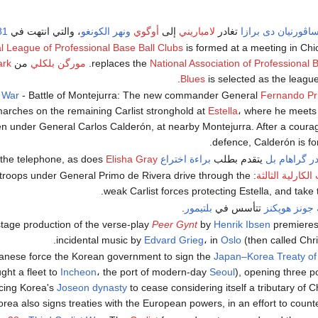
اڤورنيان دى برازا
تغادر
لامباريني
إلى
أوگوي
ونهر الكونغو
، والتي انتهت في
81
l League of Professional Base Ball Clubs
is formed at a meeting in Chic
National Association of Professional 
replaces the
.
مورگن بلكلي
من
ark
Blues
is selected as the league'
t War
- Battle of Montejurra: The new commander General
Fernando Pr
arches on the remaining Carlist stronghold at
Estella
، where he meets 
n under General Carlos Calderón, at nearby Montejurra. After a coura
defence, Calderón is fo
ر گراهام بل
يتقدم بطلب
براءة اختراع
for the telephone, as does
Elisha Gray
لكارلية الثالثة
 troops under General Primo de Rivera drive through the
weak Carlist forces protecting Estella, and take t
جونز هوپكنز
تتأسس في
بلتيمور
.
Peer Gynt
by
Henrik Ibsen
premieres,
.
incidental music by
Edvard Grieg
، in
Oslo
(then called Chri
Japan–Korea Treaty of
ght a fleet to
Incheon
، the port of modern-day
Seoul
), opening three p
rcing Korea's
Joseon dynasty
to cease considering itself a tributary of 
orea also signs treaties with the European powers, in an effort to coun