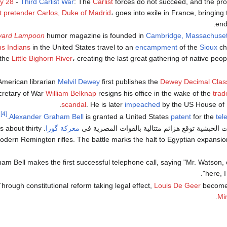
y 28
-
Third Carlist War
: The
Carlist
forces do not succeed, and the pr
t
pretender
Carlos, Duke of Madrid
، goes into exile in France, bringing 
end
vard Lampoon
humor magazine is founded in
Cambridge, Massachuset
ns Indians
in the United States travel to an
encampment
of the
Sioux
ch
 the
Little Bighorn River
، creating the last great gathering of native peo
American librarian
Melvil Dewey
first publishes the
Dewey Decimal Classi
William Belknap
resigns his office in the wake of the
trad
scandal
. He is later
impeached
by the US House of 
[4]
.
Alexander Graham Bell
is granted a United States
patent
for the
tel
ت الحبشية توقع هزائم متتالية بالقوات المصرية في
معركة گورا
s about thirty
dern Remington rifles. The battle marks the halt to Egyptian expansio
ham Bell makes the first successful telephone call, saying "Mr. Watson
here, I
hrough constitutional reform taking legal effect,
Louis De Geer
becomes
.
Mi