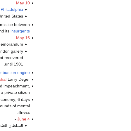
May 10
n
Philadelphia
United States.
mistice between
d its
insurgents
May 16
 Memorandum.
ndon gallery
not recovered
until 1901.
ombustion engine
hal
Larry Deger.
and impeachment,
a private citizen.
economy; 6 days
ounds of mental
illness.
-
June 4
السلطان العثم