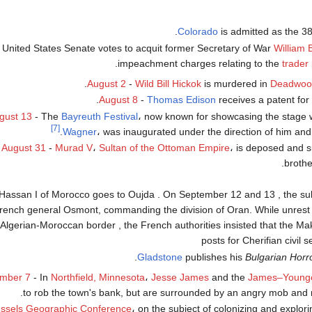
.
Colorado
is admitted as the 3
 United States Senate votes to acquit former Secretary of War
William 
.
impeachment charges relating to the
trader
.
August 2
-
Wild Bill Hickok
is murdered in
Deadwood
.
August 8
-
Thomas Edison
receives a patent for
gust 13
- The
Bayreuth Festival
، now known for showcasing the stage 
[7]
.
Wagner
، was inaugurated under the direction of him and
August 31
-
Murad V
،
Sultan of the Ottoman Empire
، is deposed and 
.
broth
 Hassan I of Morocco goes to Oujda . On September 12 and 13 , the su
rench general Osmont, commanding the division of Oran. While unrest
 Algerian-Moroccan border , the French authorities insisted that the M
posts for Cherifian civil 
Gladstone
publishes his
Bulgarian Horr
mber 7
- In
Northfield, Minnesota
،
Jesse James
and the
James–Young
to rob the town's bank, but are surrounded by an angry mob and n
ssels Geographic Conference
، on the subject of colonizing and explorin