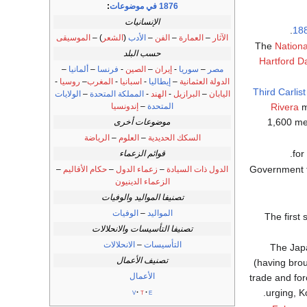
1876 في موضوعات
:
الإنسانيات
.
18
الآثار
–
العمارة
–
الفن
–
الأدب
(
الشعر
) –
الموسيقى
Nationa
حسب البلد
Hartford D
مصر
–
سوريا
-
إيران
–
الصين
-
فرنسا
–
ألمانيا
–
الدولة العثمانية
–
إيطاليا
-
اسبانيا
-
المغرب
–
روسيا
-
Third Carlis
اليابان
–
البرازيل
-
الهند
-
المملكة المتحدة
–
الولايات
المتحدة
–
إندونسيا
Rivera
m
1,600 me
موضوعات أخرى
السكك الحديدية
–
العلوم
–
الرياضة
.
قوائم الزعماء
: Government
الدول ذات السيادة
–
زعماء الدول
–
حكام الأقاليم
–
الزعماء الدينيون
تصنيفا المواليد والوفيات
المواليد
–
الوفيات
تصنيفا التأسيسات والانحلالات
التأسيسات
–
الانحلالات
تصنيف الأعمال
(having brou
الأعمال
trade and fo
urging, K
v
t
e