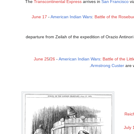
The
Transcontinental Express
arrives in
San Francisco
vi
June 17
-
American Indian Wars
:
Battle of the Rosebu
departure from Zeilah of the expedition of Orazio Antinor
June 25
/
26
-
American Indian Wars
:
Battle of the Litt
.
Armstrong Custer
are 
Reic
July 