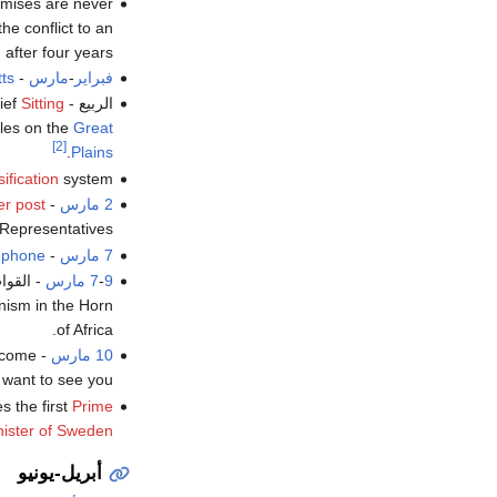
omises are never
the conflict to an
 after four years.
فبراير
-
مارس
-
ts
الربيع - Thousands of
Sitting
ief
ples on the
Great
[2]
.
Plains
fication
system.
2 مارس
- United States Secretary of War
er post
Representatives.
7 مارس
-
ephone
9 مارس
-
7
- القوا
nism in the Horn
of Africa.
10 مارس
, come
 want to see you".
 the first
Prime
nister of Sweden
أبريل-يونيو