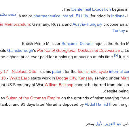
.
The
Centennial Exposition
begins i
[
صفحة مطلوب
A major
pharmaceutical brand
،
Eli Lilly
، founded in
Indiana
، 
lin Memorandum
: Germany, Russia and
Austria-Hungary
propose an ar
.
Turkey
an
British Prime Minister
Benjamin Disraeli
rejects the Berlin
eals
Gainsborough
's
Portrait of Georgiana, Duchess of Devonshire
a Lo
[5]
he highest price ever paid for a painting at auction at this time.
It is 
y 17
-
Nicolaus Otto
files his
patent
for the
four-stroke cycle
internal c
 18
-
Wyatt Earp
starts work in
Dodge City, Kansas
، serving under
Mars
that US Secretary of War
William Belknap
cannot be barred from trial 
despite being 
as
Sultan of the Ottoman Empire
on the grounds of mismanaging the 
stanbul and 93 days later Murad is deposed by
Abdul Hamid II
on the gr
اني
عبد العزيز الأول
ينتحر.