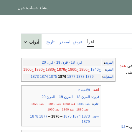
إنشاء حساب
دخول
اقرأ
عرض المصدر
تاريخ
أدوات
قرن 18
·
قرن 19
·
قرن 20
القرون
:
عقد
ع1840
ع1850
ع1860
ع1870
ع1880
ع1890
ع1900
العقود
:
ن حتى
1873
1874
1875
1876
1877
1878
1879
السنوات
:
الألفية 2
ألفية
:
القرن 18
–
القرن 19
–
القرن 20
قرون
:
عقود
:
عقد 1840
عقد 1850
عقد 1860
–
عقد 1870
–
عقد 1880
عقد 1890
عقد 1900
1878
1877
–
1876
–
1875
1874
1873
سنين
:
1879
[1]
.
Th