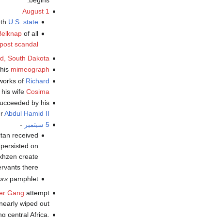
August 1
8th
U.S. state
Belknap
of all
 post scandal
, South Dakota
 his
mimeograph
works of
Richard
 his wife
Cosima
succeeded by his
er
Abdul Hamid II
5 سبتمبر
-
ltan received
 persisted on
akhzen create
servants there
ors
pamphlet.
er Gang
attempt
early wiped out.
g central Africa.