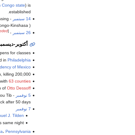
 Congo state
) is
established.
14 سبتمبر
ssing
ongo-Kinshasa ) .
eeded
]
26 سبتمبر
- A worldwide
أكتوبر-ديسمبر
ens for classes.
d in
Philadelphia
idency of Mexico
killing 200,000.
 with
63 counties
n of
Otto Dessoff
5 نوفمبر
ou Tib
k after 50 days.
7 نوفمبر
uel J. Tilden
s same night.
ia
،
Pennsylvania