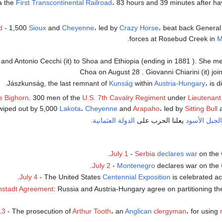
a the
First Transcontinental Railroad
، 83 hours and 39 minutes after ha
d
- 1,500
Sioux
and
Cheyenne
، led by
Crazy Horse
، beat back Genera
.
forces at Rosebud Creek in
M
i and Antonio Cecchi (it) to Shoa and Ethiopia (ending in 1881 ). She m
Choa on August 28 . Giovanni Chiarini (it) join
Jászkunság, the last remnant of
Kunság
within
Austria-Hungary
، is 
le Bighorn
. 300 men of the
U.S. 7th Cavalry Regiment
under
Lieutenant
wiped out by 5,000
Lakota
،
Cheyenne
and
Arapaho
، led by
Sitting Bull
لجبل الأسود
يعلنا الحرب على
الدولة العثمانية
.
.
July 1
-
Serbia
declares war
on the
.
July 2
-
Montenegro
declares war on the
July 4
- The United States
Centennial Exposition
is celebrated ac
hstadt Agreement
: Russia and Austria-Hungary agree on partitioning t
13
- The prosecution of
Arthur Tooth
، an
Anglican
clergyman
، for using