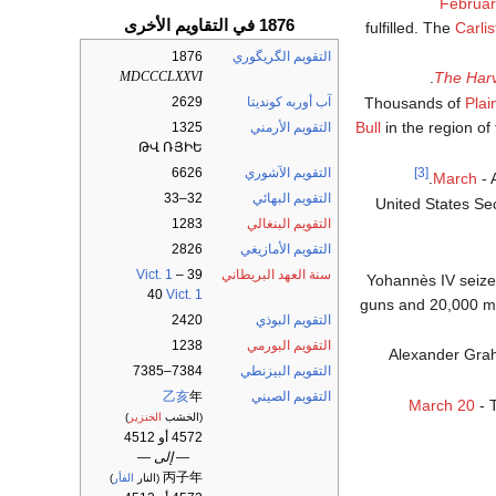
Februar
1876 في التقاويم الأخرى
fulfilled. The
Carlis
التقويم الگريگوري
1876
.
The Har
MDCCCLXXVI
آب أوربه كونديتا
2629
Plai
Bull
in the region of
التقويم الأرمني
1325
ԹՎ ՌՅԻԵ
[3]
التقويم الآشوري
6626
March
- 
التقويم البهائي
32–33
التقويم البنغالي
1283
التقويم الأمازيغي
2826
سنة العهد البريطاني
39
–
Vict. 1
. Yohannès IV seize
40
Vict. 1
guns and 20,000 mo
التقويم البوذي
2420
التقويم البورمي
1238
- Alexander Gra
التقويم البيزنطي
7384–7385
التقويم الصيني
年
乙亥
March 20
- T
(الخشب
الخنزير
)
4572 أو 4512
— إلى —
丙子年
(النار
الفأر
)