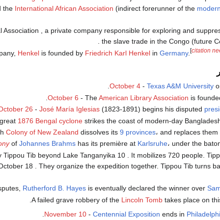
d the
International African Association
(indirect forerunner of the
modern
nal Association , a private company responsible for exploring and suppre
the slave trade in the Congo (future C
[
citation n
pany,
Henkel
is founded by
Friedrich Karl Henkel
in
Germany
.
October 4
-
Texas A&M University
op
.
October 6
- The
American Library Association
is founde
October 26
-
José María Iglesias
(1823-1891) begins his disputed
pres
great
1876 Bengal cyclone
strikes the coast of modern-day Bangladesh, 
sh
Colony of New Zealand
dissolves its
9 provinces
، and replaces them
ony
of
Johannes Brahms
has its première at
Karlsruhe
، under the bato
y Tippou Tib beyond Lake Tanganyika 10 . It mobilizes 720 people. Tipp
ctober 18 . They organize the expedition together. Tippou Tib turns bac
isputes,
Rutherford B. Hayes
is eventually declared the winner over
Sam
A failed grave robbery of the
Lincoln Tomb
takes place on thi
.
November 10
-
Centennial Exposition
ends in
Philadelph