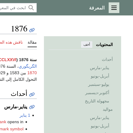
المعرفة
القائمة الرئيسية
1876
مقالة
ناقش هذه ال
المحتويات
أخف
أحداث
سنة 1876 (
CLXXVI
الگريگوري
، السنة 1876
يناير-مارس
1870
أبريل-يونيو
التحول الكامل إلى ال
يوليو-سبتمبر
أحداث
أكتوبر-ديسمبر
مجهولة التاريخ
يناير-مارس
مواليد
1 يناير
يناير-مارس
ank
opens in
أبريل-يونيو
emark symbol