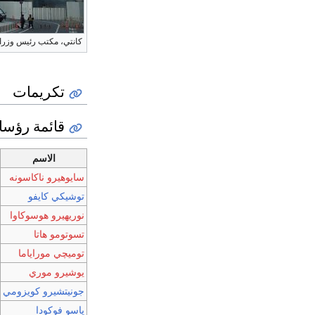
كانتي، مكتب رئيس وزراء 
تكريمات
قائمة رؤساء 
الاسم
سايوهيرو ناكاسونه
توشيكي كايفو
نوريهيرو هوسوكاوا
تسوتومو هاتا
توميچي موراياما
يوشيرو موري
جونيتشيرو كويزومي
ياسو فوكودا