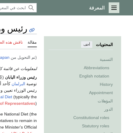
المعرفة
القائمة الرئيسية
رئيس وزر
مقالة
ناقش هذه ال
المحتويات
أخف
(تم التحويل من
Japan
التسمية
Abbreviations
لمعلومات عن قائمة كا
English notation
رئيس وزراء اليابان
(
臣
توصية
البرلمان
كأحد أ
History
رئيس الوزراء تعيين وعزل وزراء الحكومة. 
Appointment
al Diet
(typically the
المؤهلات
of Representatives
).
الدور
e National Diet (the
Constitutional roles
tatives to remain in
Statutory roles
e Minister's Official