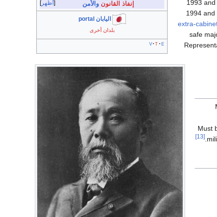
1993 an
أظهر
إنفاذ القانون
والأمن
1994 and 
اليابان portal
extra-cabin
بلدان أخرى
safe majo
v
t
e
Representat
Must b
[13]
mil