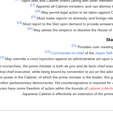
Signs laws and Cabinet orders (along with other members 
[17]
Appoints all Cabinet ministers, and can dismiss 
[18]
May permit legal action to be taken against C
[15]
Must make reports on domestic and foreign relat
[19]
Must report to the Diet upon demand to provide answers 
[20]
May advise the emperor to dissolve the House of 
Sta
[21]
Presides over meetings
[22]
.
Commander-in-chief
of the
Japan Self
[23]
May override a court injunction against an administrative act upon 
al monarchies, the prime minister is both
de jure
and
de facto
chief exec
nal chief executive, while being bound by convention to act on the advic
ive power in the Cabinet, of which the prime minister is the leader; this
 other parliamentary democracies. His countersignature is required for 
acies have some freedom of action within the bounds of
cabinet collecti
Japanese Cabinet is effectively an extension of the prime 