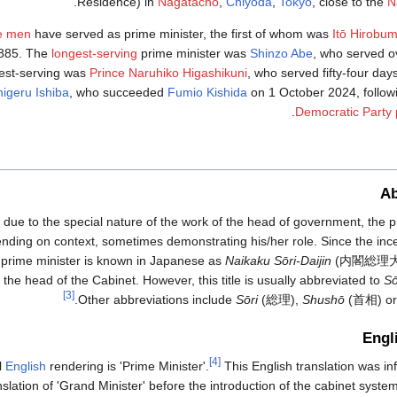
.
Residence) in
Nagatachō
,
Chiyoda
,
Tokyo
, close to the
N
ve men
have served as prime minister, the first of whom was
Itō Hirobum
885. The
longest-serving
prime minister was
Shinzo Abe
, who served o
test-serving was
Prince Naruhiko Higashikuni
, who served fifty-four day
igeru Ishiba
, who succeeded
Fumio Kishida
on 1 October 2024, follow
.
Democratic Party p
Ab
due to the special nature of the work of the head of government, the pri
nding on context, sometimes demonstrating his/her role. Since the inc
e prime minister is known in Japanese as
Naikaku Sōri-Daijin
(内閣総理大臣)
 the head of the Cabinet. However, this title is usually abbreviated to
Sō
[3]
Other abbreviations include
Sōri
(総理),
Shushō
(首相) or
Engl
[4]
l
English
rendering is 'Prime Minister'.
This English translation was in
nslation of 'Grand Minister' before the introduction of the cabinet syst