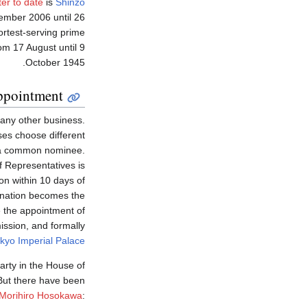
ter to date
is
Shinzo
tember 2006 until 26
rtest-serving prime
rom 17 August until 9
October 1945.
pointment
 any other business.
ses choose different
on a common nominee.
f Representatives is
on within 10 days of
ination becomes the
e the appointment of
ssion, and formally
kyo Imperial Palace
party in the House of
 But there have been
Morihiro Hosokawa
: