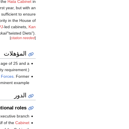
 the
Hata Cabinet
in
rst year, but with an
sufficient to ensure
ority in the House of
PJ
-led cabinets,
Kan
kkai
/"twisted Diets").
[
citation needed
]
المؤهلات
 age of 25 and a
ty requirement.)
 Forces
. Former
minent example.
الدور
tional roles
executive branch.
lf of the
Cabinet