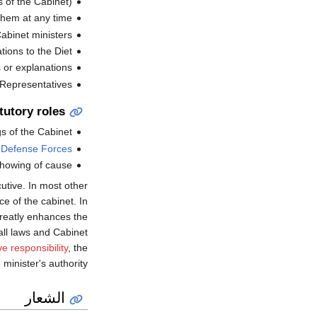
of the Cabinet).
them at any time.
abinet ministers.
ions to the Diet.
or explanations.
Representatives.
tutory roles
 of the Cabinet.
-Defense Forces
showing of cause.
utive. In most other
e of the cabinet. In
 greatly enhances the
all laws and Cabinet
ve responsibility
, the
minister's authority.
الشعار