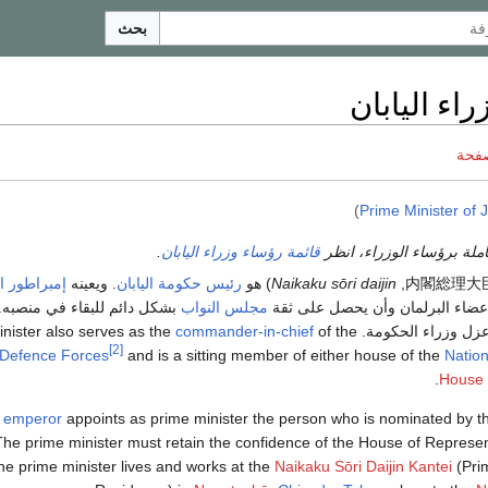
بحث
اء اليابان
صفحة
)
Prime Minister of 
ملة برؤساء الوزراء، انظر
قائمة رؤساء وزراء اليابان
.
内閣総理大
,
Naikaku sōri daijin
)
هو
رئيس حكومة
اليابان
. ويعينه
إمبراطور ال
عضاء البرلمان وأن يحصل على ثقة
مجلس النواب
بشكل دائم للبقاء في منصبه
The prime minister also serves as the
of the
commander-in-chief
[2]
 Defence Forces
and is a sitting member of either house of the
Nation
House 
e
emperor
appoints as prime minister the person who is nominated by th
The prime minister must retain the confidence of the House of Represen
The prime minister lives and works at the
Naikaku Sōri Daijin Kantei
(Prim