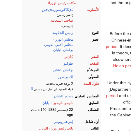
not the ori
مكتب رئيس الوزراء
الأسلوب
ناي‌كاكو سوريداي‌جين
(الغير رسمي)
صاحب السعادة
(الرسمي)
النوع
رئيس الحكومة
Before the 
عضو
مجلس الوزراء
Chinese-i
مجلس الامن القومي
period
. It de
برلمان اليابان
in theory,
المقر
كان‌تي
elsewhere
المقعد
طوكيو
Heian per
المرشـِّح
برلمان اليابان
المعيـِّن
الامبراطور
Under this s
طول المدة
لا توجد فترة محددة
(Department
[أ]
قابلة للتجديد إلى أجل غير مسمى.
period
and unt
المجلس التمثيلي
دستور اليابان
offi
السابق
داي‌جو-داي‌جين
اليابان
President o
التشكل
22 ديسمبر 1885
; 140 years
the Cabinet
ago
أول شاغل
إيتو هيروبومي
النائب
نائب رئيس وزراء اليابان