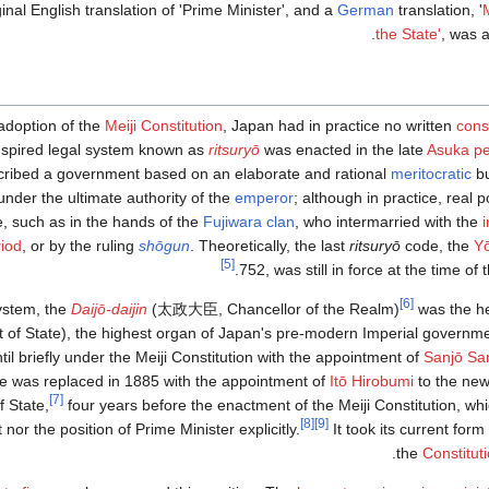
ginal English translation of 'Prime Minister', and a
German
translation, '
the State'
, was a
adoption of the
Meiji Constitution
, Japan had in practice no written
const
nspired legal system known as
ritsuryō
was enacted in the late
Asuka pe
scribed a government based on an elaborate and rational
meritocratic
bu
 under the ultimate authority of the
emperor
; although in practice, real
, such as in the hands of the
Fujiwara clan
, who intermarried with the
iod
, or by the ruling
shōgun
. Theoretically, the last
ritsuryō
code, the
Y
[5]
.
752, was still in force at the time of
[6]
ystem, the
Daijō-daijin
(
太政大臣
, Chancellor of the Realm)
was the h
 of State), the highest organ of Japan's pre-modern Imperial governm
il briefly under the Meiji Constitution with the appointment of
Sanjō Sa
ce was replaced in 1885 with the appointment of
Itō Hirobumi
to the new 
[7]
f State,
four years before the enactment of the Meiji Constitution, wh
[8]
[9]
 nor the position of Prime Minister explicitly.
It took its current form
the
Constitut