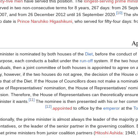
xty-five men
have served this position. The
longest-serving prime minis
rved in two non-consecutive terms for 8 years, 267 days: from 26 Sep
[10]
07, and from 26 December 2012 until 16 September 2020.
The sho
to date is
Prince Naruhiko Higashikuni
, who served for fifty-four days: f
Ap
inister is nominated by both houses of the
Diet
, before the conduct of
urpose, each conducts a ballot under the
run-off
system. If the two hou
viduals, then a joint committee of both houses is appointed to agree 
ly, however, if the two houses do not agree, the decision of the House o
 that of the Diet. If the House of Councillors does not make a nominati
se of Representatives' nomination, the House of Representatives' nom
ision. Therefore, the House of Representatives can theoretically ensur
[11]
nister it wants.
The nominee is then presented with his or her commi
[12]
.
appointed
to office by the
emperor
at the
To
ionally, the prime minister is almost always the leader of the majority 
tatives, or the leader of the senior partner in the governing coalition.
et prime ministers from junior coalition partners (
Hitoshi Ashida
: 1948,