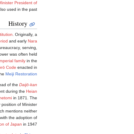
Minister President of
lso used in the past.
History
itution
. Originally, a
riod
and early
Nara
reaucracy, serving,
 power was often held
imperial family
in the
ōrō Code
enacted in
 the
Meiji Restoration
ead of the
Daijō-kan
ent during the
Heian
netomi
in 1871. The
position of Minister
ich mentions neither
 with the adoption of
ion of Japan
in 1947.