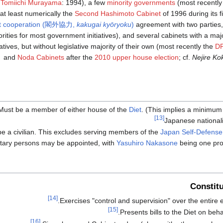
d
Tomiichi Murayama
: 1994), a few
minority governments
(most recently
at least numerically the
Second Hashimoto Cabinet
of 1996 during its fi
et cooperation (閣外協力,
kakugai kyōryoku
)
agreement with two parties, 
rities for most government initiatives), and several cabinets with a maj
ives, but without legislative majority of their own (most recently the
D
and
Noda Cabinets
after the
2010 upper house election
; cf.
Nejire Ko
Must be a member of either house of the
Diet
. (This implies a minimum
[13]
Japanese nationali
e a civilian. This excludes serving members of the
Japan Self-Defense
itary persons may be appointed, with
Yasuhiro Nakasone
being one pro
Constitu
[14]
Exercises "control and supervision" over the entire 
[15]
.
Presents bills to the Diet on beha
[16]