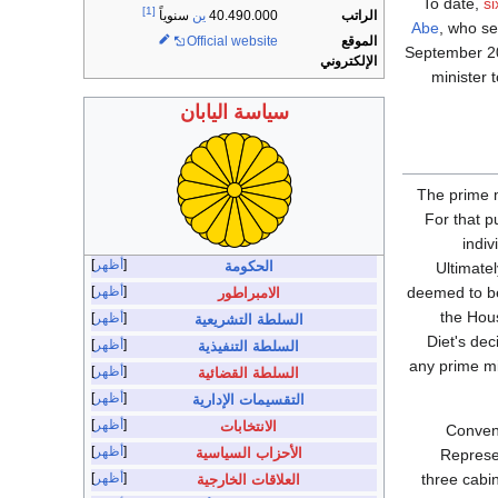
To date,
si
[1]
الراتب
40.490.000
ين
سنوياً
Abe
, who se
الموقع
Official website
September 20
الإلكتروني
minister 
سياسة اليابان
The prime m
For that p
indi
أظهر
الحكومة
Ultimate
deemed to be
أظهر
الامبراطور
the Hou
أظهر
السلطة التشريعية
Diet's dec
أظهر
السلطة التنفيذية
any prime mi
أظهر
السلطة القضائية
أظهر
التقسيمات الإدارية
أظهر
الانتخابات
Convent
أظهر
الأحزاب السياسية
Represen
three cabin
أظهر
العلاقات الخارجية