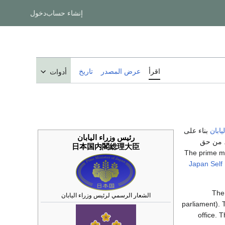
إنشاء حساب
دخول
اقرأ
عرض المصدر
تاريخ
أدوات
يابان
بناء على
رئيس وزراء اليابان
. من حق
日本国内閣総理大臣
Japan Self
Th
الشعار الرسمي لرئيس وزراء اليابان
parliament). 
office. 