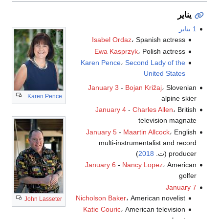
يناير
1 يناير
Isabel Ordaz
، Spanish actress
Ewa Kasprzyk
، Polish actress
Karen Pence
،
Second Lady of the
United States
January 3
-
Bojan Križaj
، Slovenian
Karen Pence
alpine skier
January 4
-
Charles Allen
، British
television magnate
January 5
-
Maartin Allcock
، English
multi-instrumentalist and record
producer (ت.
2018
)
January 6
-
Nancy Lopez
، American
golfer
January 7
Nicholson Baker
، American novelist
John Lasseter
Katie Couric
، American television