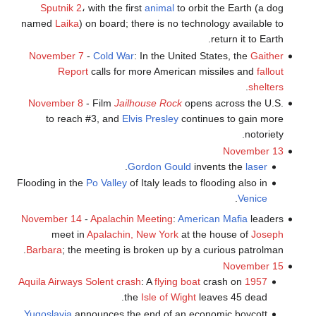
Sputnik 2
، with the first
animal
to orbit the Earth (a dog
named
Laika
) on board; there is no technology available to
return it to Earth.
November 7
-
Cold War
: In the United States, the
Gaither
Report
calls for more American missiles and
fallout
.
shelters
November 8
- Film
Jailhouse Rock
opens across the U.S.
to reach #3, and
Elvis Presley
continues to gain more
notoriety.
November 13
.
Gordon Gould
invents the
laser
Flooding in the
Po Valley
of Italy leads to flooding also in
.
Venice
November 14
-
Apalachin Meeting
:
American Mafia
leaders
meet in
Apalachin, New York
at the house of
Joseph
Barbara
; the meeting is broken up by a curious patrolman.
November 15
: A
flying boat
crash on
1957 Aquila Airways Solent crash
the
Isle of Wight
leaves 45 dead.
Yugoslavia
announces the end of an economic boycott