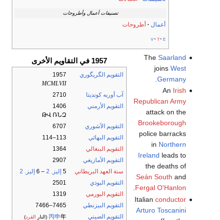
تصنيفات أعمال وأطروحات
أعمال
أطروحات
v
t
e
The
Saarland
1957 في التقاويم الأخرى
joins
West
التقويم الگريگوري
1957
.
Germany
MCMLVII
An
Irish
آب أوربه كونديتا
2710
Republican Army
التقويم الأرمني
1406
attack on the
ԹՎ ՌՆԶ
Brookeborough
التقويم الآشوري
6707
police barracks
التقويم البهائي
113–114
in
Northern
التقويم البنغالي
1364
Ireland
leads to
التقويم الأمازيغي
2907
the deaths of
سنة العهد البريطاني
5
إليز. 2
– 6
إليز. 2
Seán South
and
التقويم البوذي
2501
.
Fergal O'Hanlon
التقويم البورمي
1319
Italian
conductor
التقويم البيزنطي
7465–7466
Arturo Toscanini
التقويم الصيني
年
丙申
(النار
القرد
)