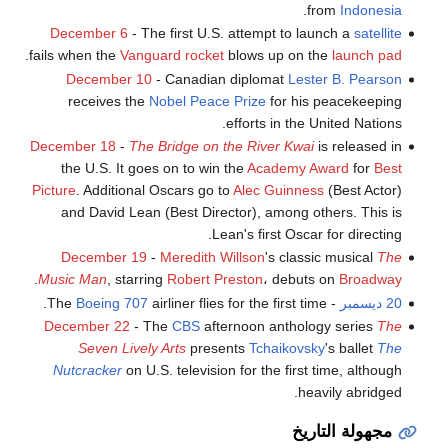
.
from
Indonesia
December 6
- The first U.S. attempt to launch a
satellite
.
fails when the
Vanguard rocket
blows up on the
launch pad
December 10
- Canadian diplomat
Lester B. Pearson
receives the
Nobel Peace Prize
for his peacekeeping
efforts in the United Nations.
December 18
-
The Bridge on the River Kwai
is released in
the U.S. It goes on to win the
Academy Award
for
Best
Picture
. Additional Oscars go to
Alec Guinness
(Best Actor)
and David Lean (Best Director), among others. This is
Lean's first Oscar for directing.
December 19
-
Meredith Willson
's classic musical
The
.
Music Man
, starring
Robert Preston
، debuts on
Broadway
20 ديسمبر
- The
airliner flies for the first time.
Boeing 707
December 22
- The
CBS
afternoon anthology series
The
Seven Lively Arts
presents
Tchaikovsky
's ballet
The
Nutcracker
on U.S. television for the first time, although
heavily abridged.
مجهولة التاريخ