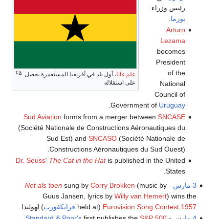
رئيس وزراء
بورما
.
Arturo
Lezama
becomes
President
of the
علم غانا
، أول بلد في أفريقيا المستعمرة يحصل
على استقلاله
National
Council of
.
Government of
Uruguay
Sud Aviation
forms from a merger between
SNCASE
(Société Nationale de Constructions Aéronautiques du
Sud Est) and
SNCASO
(Société Nationale de
Constructions Aéronautiques du Sud Ouest).
Dr. Seuss
'
The Cat in the Hat
is published in the United
States.
3 مارس
-
(music by
Corry Brokken
sung by
Net als toen
Guus Jansen, lyrics by
Willy van Hemert
) wins the
Eurovision Song Contest 1957
(held at
فرانكفورت
) لهولندا.
4 مارس
-
S&P 500
first publishes the
Standard & Poor's