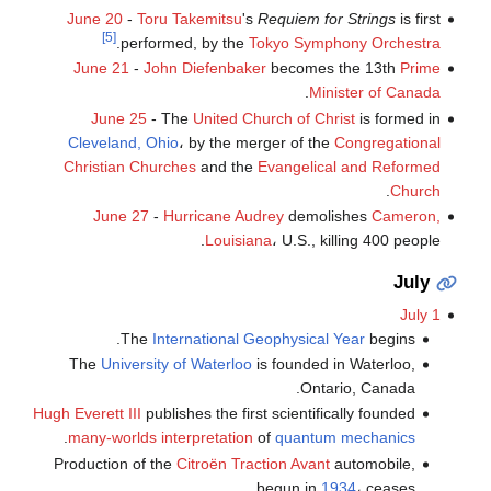
June 20
-
Toru Takemitsu
's
Requiem for Strings
is first
[5]
.
performed, by the
Tokyo Symphony Orchestra
June 21
-
John Diefenbaker
becomes the 13th
Prime
.
Minister of Canada
June 25
- The
United Church of Christ
is formed in
Cleveland, Ohio
، by the merger of the
Congregational
Christian Churches
and the
Evangelical and Reformed
.
Church
June 27
-
Hurricane Audrey
demolishes
Cameron,
Louisiana
، U.S., killing 400 people.
July
July 1
The
International Geophysical Year
begins.
The
University of Waterloo
is founded in Waterloo,
Ontario, Canada.
Hugh Everett III
publishes the first scientifically founded
.
many-worlds interpretation
of
quantum mechanics
Production of the
Citroën Traction Avant
automobile,
begun in
1934
، ceases.