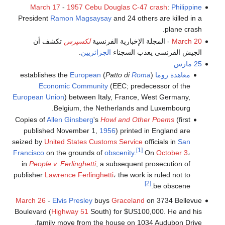
March 17
-
1957 Cebu Douglas C-47 crash
:
Philippine
President
Ramon Magsaysay
and 24 others are killed in a
plane crash.
March 20
- المجلة الإخبارية الفرنسية
لكسپرس
تكشف أن
الجيش الفرنسي يعذب السجناء
الجزائريين
.
25 مارس
معاهدة روما
(
Roma
Patto di
) establishes the
European
Economic Community
(EEC; predecessor of the
European Union
) between Italy, France, West Germany,
Belgium, the Netherlands and Luxembourg.
Copies of
Allen Ginsberg
's
Howl and Other Poems
(first
published November 1,
1956
) printed in England are
seized by
United States Customs Service
officials in
San
[1]
Francisco
on the grounds of
obscenity
.
On
October 3
،
in
People v. Ferlinghetti
, a subsequent prosecution of
publisher
Lawrence Ferlinghetti
، the work is ruled not to
[2]
be obscene.
March 26
-
Elvis Presley
buys
Graceland
on 3734 Bellevue
Boulevard (
Highway 51
South) for $US100,000. He and his
family move from the house on 1034 Audubon Drive.