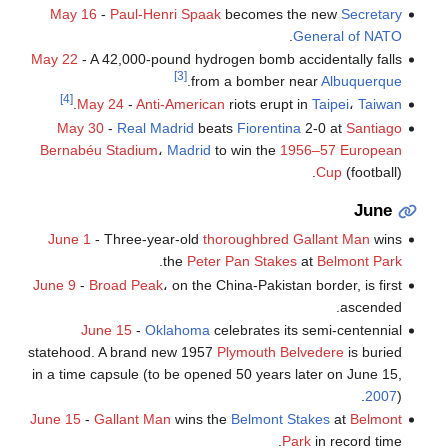
May 16
-
Paul-Henri Spaak
becomes the new
Secretary
.
General of NATO
May 22
- A 42,000-pound hydrogen bomb accidentally falls
[3]
.
from a bomber near
Albuquerque
[4]
.
May 24
-
Anti-American
riots erupt in
Taipei
،
Taiwan
May 30
-
Real Madrid
beats
Fiorentina
2-0 at
Santiago
Bernabéu Stadium
،
Madrid
to win the
1956–57 European
Cup
(football).
June
June 1
- Three-year-old
thoroughbred
Gallant Man
wins
.
the
Peter Pan Stakes
at
Belmont Park
June 9
-
Broad Peak
، on the China-Pakistan border, is first
ascended.
June 15
-
Oklahoma
celebrates its semi-centennial
statehood. A brand new 1957
Plymouth Belvedere
is buried
in a time capsule (to be opened 50 years later on June 15,
2007
).
June 15
-
Gallant Man
wins the
Belmont Stakes
at
Belmont
Park
in record time.