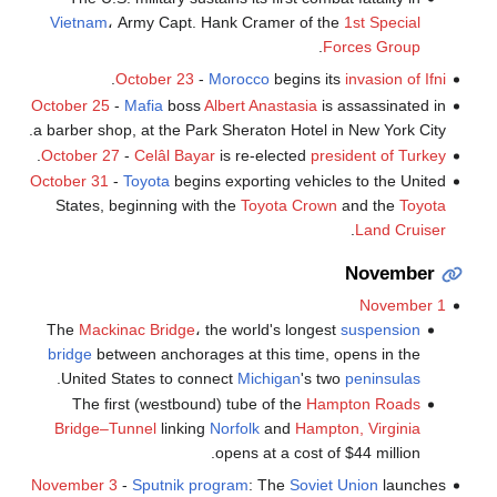
Vietnam
، Army Capt. Hank Cramer of the
1st Special
.
Forces Group
.
October 23
-
Morocco
begins its
invasion of Ifni
October 25
-
Mafia
boss
Albert Anastasia
is assassinated in
a barber shop, at the Park Sheraton Hotel in New York City.
.
October 27
-
Celâl Bayar
is re-elected
president of Turkey
October 31
-
Toyota
begins exporting vehicles to the United
States, beginning with the
Toyota Crown
and the
Toyota
.
Land Cruiser
November
November 1
The
Mackinac Bridge
، the world's longest
suspension
bridge
between anchorages at this time, opens in the
.
United States to connect
Michigan
's two
peninsulas
The first (westbound) tube of the
Hampton Roads
Bridge–Tunnel
linking
Norfolk
and
Hampton, Virginia
opens at a cost of $44 million.
November 3
-
Sputnik program
: The
Soviet Union
launches