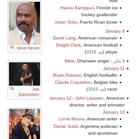
host
Hannu Kamppuri
، Finnish ice
hockey goaltender
Julian Solís
، Puerto Rican boxer
January 8
David Lang
، American composer
Dwight Clark
، American football
Steve Harvey
player (ت.
2018
)
9 يناير
-
، Ghanaian singer
Bibie
January 11
Bryan Robson
، English footballer
Claude Criquielion
، Belgian bike
racer (ت.
2015
)
Ade
Edmondson
January 12
-
John Lasseter
، American
director, writer and animator
January 13
Lorrie Moore
، American writer
Daniel Scioli
، Argentine politician
and sportsman