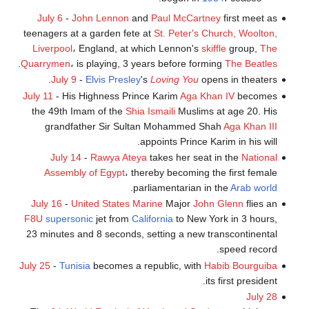
July 6
-
John Lennon
and
Paul McCartney
first meet as
teenagers at a garden fete at
St. Peter's Church, Woolton,
Liverpool
، England, at which Lennon's
skiffle
group,
The
.
Quarrymen
، is playing, 3 years before forming
The Beatles
July 9
-
Elvis Presley
's
Loving You
opens in theaters.
July 11
- His Highness Prince Karim
Aga Khan IV
becomes
the 49th Imam of the
Shia
Ismaili
Muslims at age 20. His
grandfather Sir Sultan Mohammed Shah
Aga Khan III
appoints Prince Karim in his will.
July 14
-
Rawya Ateya
takes her seat in the
National
Assembly of Egypt
، thereby becoming the first female
.
parliamentarian in the
Arab world
July 16
-
United States Marine
Major
John Glenn
flies an
F8U
supersonic
jet from
California
to New York in 3 hours,
23 minutes and 8 seconds, setting a new transcontinental
speed record.
July 25
-
Tunisia
becomes a republic, with
Habib Bourguiba
its first president.
July 28