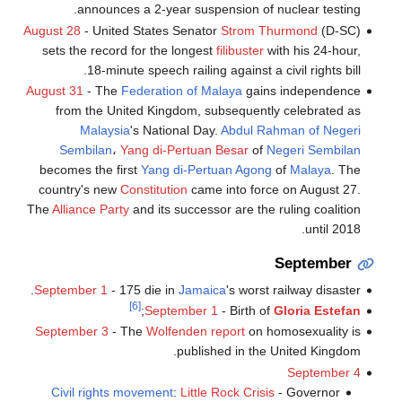
announces a 2-year suspension of nuclear testing.
August 28
- United States Senator
Strom Thurmond
(D-SC)
sets the record for the longest
filibuster
with his 24-hour,
18-minute speech railing against a civil rights bill.
August 31
- The
Federation of Malaya
gains independence
from the United Kingdom, subsequently celebrated as
Malaysia
's National Day.
Abdul Rahman of Negeri
Sembilan
،
Yang di-Pertuan Besar
of
Negeri Sembilan
becomes the first
Yang di-Pertuan Agong
of
Malaya
. The
country's new
Constitution
came into force on August 27.
The
Alliance Party
and its successor are the ruling coalition
until 2018.
September
September 1
- 175 die in
Jamaica
's worst railway disaster.
[6]
;
September 1
- Birth of
Gloria Estefan
September 3
- The
Wolfenden report
on homosexuality is
published in the United Kingdom.
September 4
Civil rights movement
:
Little Rock Crisis
- Governor