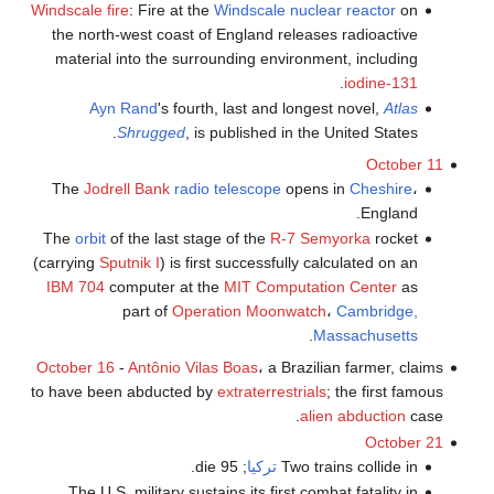
Windscale fire
: Fire at the
Windscale
nuclear reactor
on
the north-west coast of England releases radioactive
material into the surrounding environment, including
.
iodine-131
Ayn Rand
's fourth, last and longest novel,
Atlas
Shrugged
, is published in the United States.
October 11
The
Jodrell Bank
radio telescope
opens in
Cheshire
،
England.
The
orbit
of the last stage of the
R-7 Semyorka
rocket
(carrying
Sputnik I
) is first successfully calculated on an
IBM 704
computer at the
MIT Computation Center
as
part of
Operation Moonwatch
،
Cambridge,
.
Massachusetts
October 16
-
Antônio Vilas Boas
، a Brazilian farmer, claims
to have been abducted by
extraterrestrials
; the first famous
alien abduction
case.
October 21
Two trains collide in
تركيا
; 95 die.
The U.S. military sustains its first combat fatality in