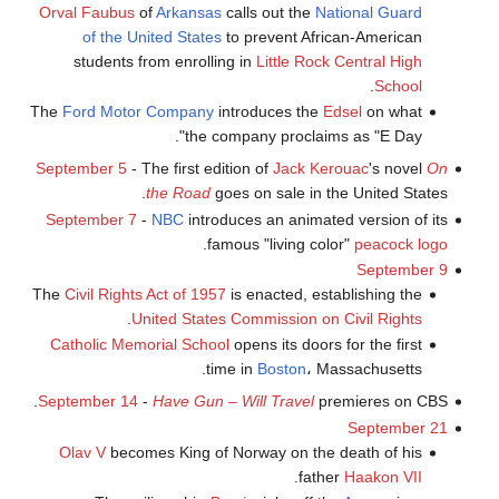
Orval Faubus
of
Arkansas
calls out the
National Guard
of the United States
to prevent African-American
students from enrolling in
Little Rock Central High
.
School
The
Ford Motor Company
introduces the
Edsel
on what
the company proclaims as "E Day".
September 5
- The first edition of
Jack Kerouac
's novel
On
the Road
goes on sale in the United States.
September 7
-
NBC
introduces an animated version of its
.
famous "living color"
peacock logo
September 9
The
Civil Rights Act of 1957
is enacted, establishing the
.
United States Commission on Civil Rights
Catholic Memorial School
opens its doors for the first
time in
Boston
، Massachusetts.
September 14
-
Have Gun – Will Travel
premieres on CBS.
September 21
Olav V
becomes King of Norway on the death of his
.
father
Haakon VII