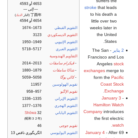
suffers the
4653 أو 4593
stroke
that leads
— إلى —
to his death a
丁酉年
(النار
الديك
)
little over two
4654 أو 4594
weeks later in
التقويم القبطي
1673–1674
the United
التقويم الديسكوردي
3123
States.
التقويم الإثيوپي
1949–1950
التقويم العبري
5717–5718
2 يناير
- The San
التقاويم الهندوسية
Francisco and Los
-
ڤيكرام سامڤات
2013–2014
Angeles
stock
exchanges
merge to
-
شاكا سامڤات
1879–1880
form the
Pacific
-
كالي يوگا
5058–5059
Coast Stock
تقويم الهولوسين
11957
.
Exchange
تقويم الإگبو
957–958
January 3
-
التقويم الإيراني
1335–1336
Hamilton Watch
التقويم الهجري
1376–1377
Company
introduces
التقويم الياباني
32
Shōwa
the first electric
(昭和３２年)
.
watch
تقويم جوچى
46
January 4
- After 69
التقويم اليوليوسي
الگريگوري ناقص 13