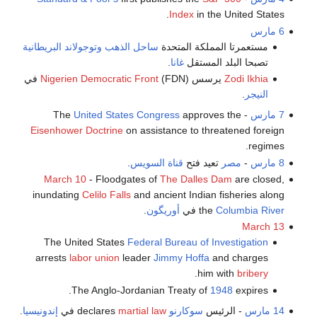
Index
in the United States.
6 مارس
مستعمرتا المملكة المتحدة
ساحل الذهب
وتوجولاند البريطانية
تصبحا البلد المستقل
غانا
.
Zodi Ikhia
يرسس
(FDN) في
Nigerien Democratic Front
النيجر
.
7 مارس
- The
approves the
United States Congress
Eisenhower Doctrine
on assistance to threatened foreign
regimes.
8 مارس
-
مصر
تعيد فتح
قناة السويس
.
March 10
- Floodgates of
The Dalles Dam
are closed,
inundating
Celilo Falls
and ancient Indian fisheries along
Columbia River
the
في
أوريگون
.
March 13
The United States
Federal Bureau of Investigation
arrests
labor union
leader
Jimmy Hoffa
and charges
.
him with
bribery
The Anglo-Jordanian Treaty of
1948
expires.
14 مارس
- الرئيس
سوكارنو
declares
martial law
في
إندونيسيا
.