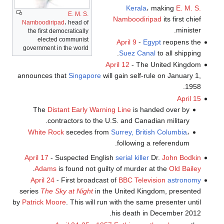
Kerala
، making
E. M. S.
E. M. S.
Namboodiripad
its first chief
Namboodiripad
، head of
minister.
the first democratically
elected communist
April 9
-
Egypt
reopens the
government in the world
Suez Canal
to all shipping.
April 12
- The United Kingdom
announces that
Singapore
will gain self-rule on January 1,
1958.
April 15
The
Distant Early Warning Line
is handed over by
contractors to the U.S. and Canadian military.
White Rock
secedes from
Surrey, British Columbia
،
following a referendum.
April 17
- Suspected English
serial killer
Dr.
John Bodkin
.
Adams
is found not guilty of murder at the
Old Bailey
April 24
- First broadcast of
BBC Television
astronomy
series
The Sky at Night
in the United Kingdom, presented
by
Patrick Moore
. This will run with the same presenter until
his death in December 2012.