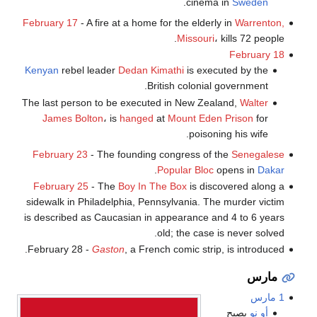
.
cinema in
Sweden
February 17
- A fire at a home for the elderly in
Warrenton,
Missouri
، kills 72 people.
February 18
Kenyan
rebel leader
Dedan Kimathi
is executed by the
British colonial government.
The last person to be executed in New Zealand,
Walter
James Bolton
، is
hanged
at
Mount Eden Prison
for
poisoning his wife.
February 23
- The founding congress of the
Senegalese
.
Popular Bloc
opens in
Dakar
February 25
- The
Boy In The Box
is discovered along a
sidewalk in Philadelphia, Pennsylvania. The murder victim
is described as Caucasian in appearance and 4 to 6 years
old; the case is never solved.
February 28 -
Gaston
, a French comic strip, is introduced.
مارس
1 مارس
أو نو
يصبح