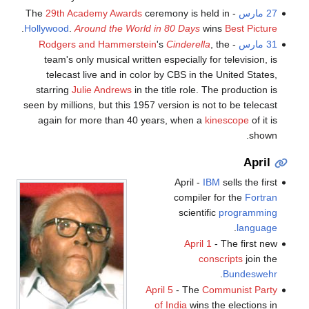
27 مارس
- The
ceremony is held in
29th Academy Awards
.
Hollywood
.
Around the World in 80 Days
wins
Best Picture
31 مارس
-
, the
Cinderella
's
Rodgers and Hammerstein
team's only musical written especially for television, is
telecast live and in color by CBS in the United States,
starring
Julie Andrews
in the title role. The production is
seen by millions, but this 1957 version is not to be telecast
again for more than 40 years, when a
kinescope
of it is
shown.
April
April -
IBM
sells the first
compiler for the
Fortran
scientific
programming
.
language
April 1
- The first new
conscripts
join the
.
Bundeswehr
April 5
- The
Communist Party
of India
wins the elections in