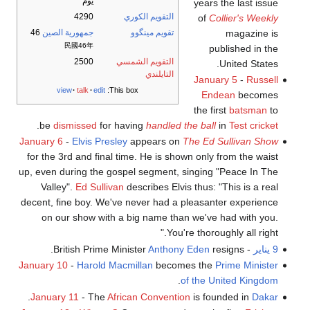
يوم
years the last issue
التقويم الكوري
4290
of
Collier's Weekly
magazine is
تقويم مينگوو
جمهورية الصين
46
民國46年
published in the
التقويم الشمسي
2500
United States.
التايلندي
January 5
-
Russell
view
talk
edit
This box:
Endean
becomes
the first
batsman
to
.
be
dismissed
for having
handled the ball
in
Test cricket
January 6
-
Elvis Presley
appears on
The Ed Sullivan Show
for the 3rd and final time. He is shown only from the waist
up, even during the gospel segment, singing "Peace In The
Valley".
Ed Sullivan
describes Elvis thus: "This is a real
decent, fine boy. We've never had a pleasanter experience
on our show with a big name than we've had with you.
You're thoroughly all right."
9 يناير
- British Prime Minister
resigns.
Anthony Eden
January 10
-
Harold Macmillan
becomes the
Prime Minister
.
of the United Kingdom
.
January 11
- The
African Convention
is founded in
Dakar