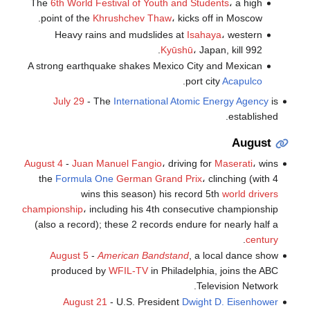
The
6th World Festival of Youth and Students
، a high
point of the
Khrushchev Thaw
، kicks off in Moscow.
Heavy rains and mudslides at
Isahaya
، western
Kyūshū
، Japan, kill 992.
A strong earthquake shakes Mexico City and Mexican
.
port city
Acapulco
July 29
- The
International Atomic Energy Agency
is
established.
August
August 4
-
Juan Manuel Fangio
، driving for
Maserati
، wins
the
Formula One
German Grand Prix
، clinching (with 4
wins this season) his record 5th
world drivers
championship
، including his 4th consecutive championship
(also a record); these 2 records endure for nearly half a
.
century
August 5
-
American Bandstand
, a local dance show
produced by
WFIL-TV
in Philadelphia, joins the ABC
Television Network.
August 21
- U.S. President
Dwight D. Eisenhower