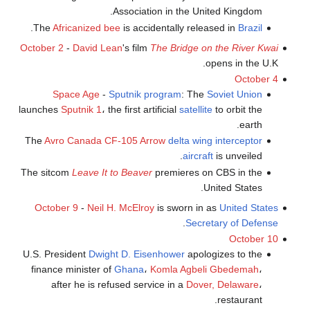
Association in the United Kingdom.
.
The
Africanized bee
is accidentally released in
Brazil
October 2
-
David Lean
's film
The Bridge on the River Kwai
opens in the U.K.
October 4
Space Age
-
Sputnik program
: The
Soviet Union
launches
Sputnik 1
، the first artificial
satellite
to orbit the
earth.
The
Avro Canada CF-105 Arrow
delta wing
interceptor
aircraft
is unveiled.
The sitcom
Leave It to Beaver
premieres on CBS in the
United States.
October 9
-
Neil H. McElroy
is sworn in as
United States
.
Secretary of Defense
October 10
U.S. President
Dwight D. Eisenhower
apologizes to the
finance minister of
Ghana
،
Komla Agbeli Gbedemah
،
after he is refused service in a
Dover, Delaware
،
restaurant.