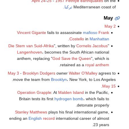
April 24
-
25
-
1957 Fethiye earthquakes
on the
Mediterranean coast of
تركيا
.
May
May 2
Vincent Gigante
fails to assassinate
mafioso
Frank
.
Costello
in
Manhattan
Die Stem van Suid-Afrika
", written by
Cornelis Jacobus
"
Langenhoven
، becomes the South African national
anthem, replacing "
God Save the Queen
", which is
.
retained as a
royal anthem
May 3
-
Brooklyn Dodgers
owner
Walter O'Malley
agrees to
move the team from
Brooklyn
، New York, to Los Angeles.
.
May 15
Operation Grapple
: At
Malden Island
in the Pacific,
Britain tests its first
hydrogen bomb
، which fails to
detonate properly.
Stanley Matthews
plays his final international game,
ending an
English
record
international career of almost
23 years.