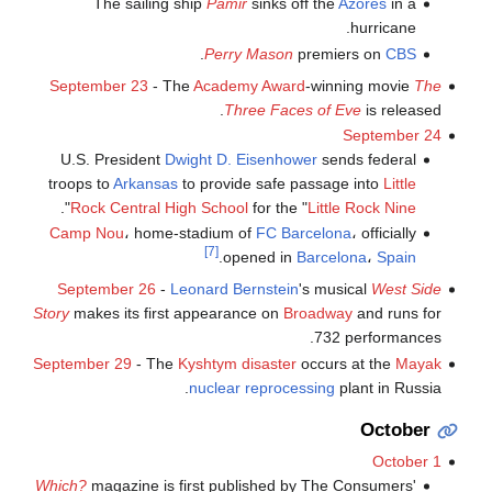
The sailing ship
Pamir
sinks off the
Azores
in a
hurricane.
.
Perry Mason
premiers on
CBS
September 23
- The
Academy Award
-winning movie
The
Three Faces of Eve
is released.
September 24
U.S. President
Dwight D. Eisenhower
sends federal
troops to
Arkansas
to provide safe passage into
Little
".
Rock Central High School
for the "
Little Rock Nine
Camp Nou
، home-stadium of
FC Barcelona
، officially
[7]
.
opened in
Barcelona
،
Spain
September 26
-
Leonard Bernstein
's musical
West Side
Story
makes its first appearance on
Broadway
and runs for
732 performances.
September 29
- The
Kyshtym disaster
occurs at the
Mayak
nuclear reprocessing
plant in Russia.
October
October 1
Which?
magazine is first published by The Consumers'