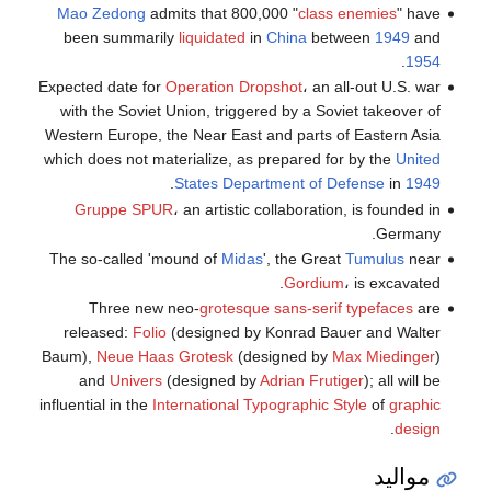
Mao Zedong
admits that 800,000 "
class enemies
" have
been summarily
liquidated
in
China
between
1949
and
.
1954
Expected date for
Operation Dropshot
، an all-out U.S. war
with the Soviet Union, triggered by a Soviet takeover of
Western Europe, the Near East and parts of Eastern Asia
which does not materialize, as prepared for by the
United
.
States Department of Defense
in
1949
Gruppe SPUR
، an artistic collaboration, is founded in
Germany.
The so-called 'mound of
Midas
', the Great
Tumulus
near
Gordium
، is excavated.
Three new neo-
grotesque
sans-serif
typefaces
are
released:
Folio
(designed by Konrad Bauer and Walter
Baum),
Neue Haas Grotesk
(designed by
Max Miedinger
)
and
Univers
(designed by
Adrian Frutiger
); all will be
influential in the
International Typographic Style
of
graphic
.
design
مواليد