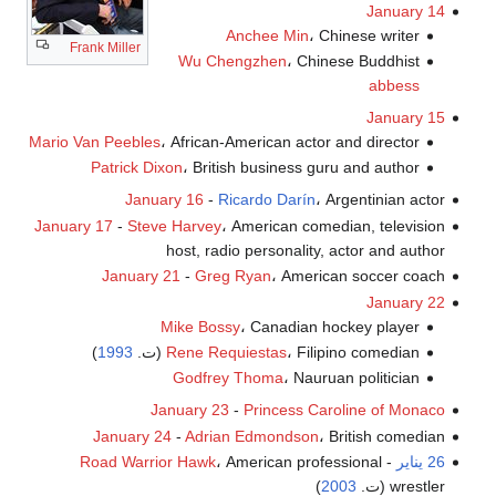
January 14
Anchee Min
، Chinese writer
Frank Miller
Wu Chengzhen
، Chinese Buddhist
abbess
January 15
Mario Van Peebles
، African-American actor and director
Patrick Dixon
، British business guru and author
January 16
-
Ricardo Darín
، Argentinian actor
January 17
-
Steve Harvey
، American comedian, television
host, radio personality, actor and author
January 21
-
Greg Ryan
، American soccer coach
January 22
Mike Bossy
، Canadian hockey player
، Filipino comedian (ت.
Rene Requiestas
1993
)
Godfrey Thoma
، Nauruan politician
January 23
-
Princess Caroline of Monaco
January 24
-
Adrian Edmondson
، British comedian
26 يناير
-
، American professional
Road Warrior Hawk
wrestler (ت.
2003
)