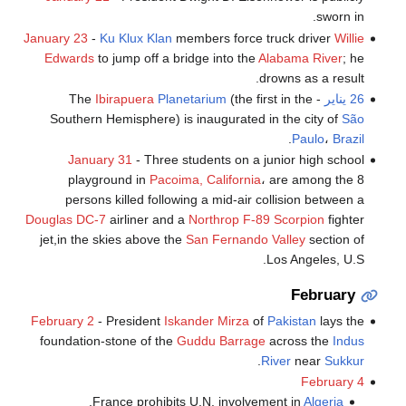
sworn in.
January 23
-
Ku Klux Klan
members force truck driver
Willie
Edwards
to jump off a bridge into the
Alabama River
; he
drowns as a result.
26 يناير
- The
(the first in the
Planetarium
Ibirapuera
Southern Hemisphere) is inaugurated in the city of
São
.
Paulo
،
Brazil
January 31
- Three students on a junior high school
playground in
Pacoima, California
، are among the 8
persons killed following a mid-air collision between a
Douglas DC-7
airliner and a
Northrop F-89 Scorpion
fighter
jet,in the skies above the
San Fernando Valley
section of
Los Angeles, U.S.
February
February 2
- President
Iskander Mirza
of
Pakistan
lays the
foundation-stone of the
Guddu Barrage
across the
Indus
.
River
near
Sukkur
February 4
.
France prohibits U.N. involvement in
Algeria