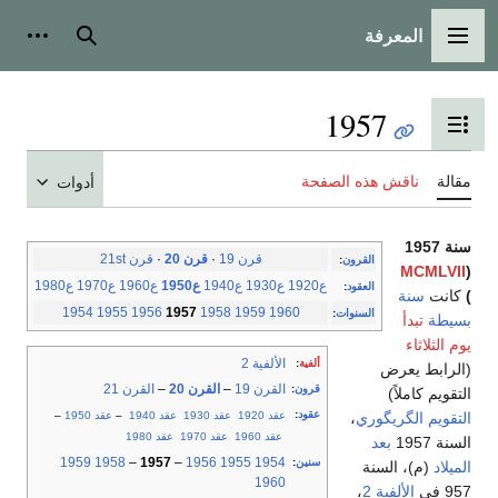
المعرفة
القائمة الرئيسية
بحث
أدوات
1957
تبديل عرض جدول المحتويات
مقالة
ناقش هذه الصفحة
أدوات
سنة 1957
قرن 19
·
قرن 20
·
قرن 21st
القرون
:
MCMLVII
(
ع1920
ع1930
ع1940
ع1950
ع1960
ع1970
ع1980
العقود
:
)
كانت
سنة
1954
1955
1956
1957
1958
1959
1960
السنوات
:
بسيطة
تبدأ
يوم الثلاثاء
الألفية 2
ألفية
:
(الرابط يعرض
القرن 19
–
القرن 20
–
القرن 21
قرون
:
التقويم كاملاً)
عقود
:
عقد 1920
عقد 1930
عقد 1940
–
عقد 1950
–
التقويم الگريگوري
،
عقد 1960
عقد 1970
عقد 1980
السنة 1957
بعد
1959
1958
–
1957
–
1956
1955
1954
سنين
:
الميلاد
(م)، السنة
1960
957 في
الألفية 2
،