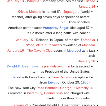
.
January 13
-
Wham-O
Company produces the first
Frisbee
January 14
Kripalu Maharaj
is named fifth
Jagadguru
(world
teacher) after giving seven days of speeches before
500 Hindu scholars.
American screen actor
Humphrey Bogart
dies aged 57
in California after a long battle with cancer.
January 15
- Release, in Japan, of the film
Throne of
.
Blood
,
Akira Kurosawa
's reworking of
Macbeth
January 16
-
The Cavern Club
opens in
Liverpool
as a jazz
club.
January 20
Dwight D. Eisenhower
is
privately sworn in
for a second
term as President of the United States.
Israel
withdraws from the
Sinai Peninsula
(captured
from
Egypt
on October 29,
1956
).
The New York City "
Mad Bomber
",
George P. Metesky
،
is arrested in
Waterbury, Connecticut
، and charged with
planting more than 30 bombs.
January 21
- President Dwight D. Eisenhower is publicly