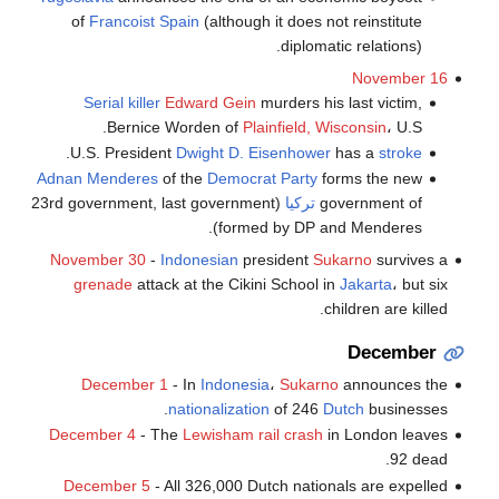
of
Francoist Spain
(although it does not reinstitute
diplomatic relations).
November 16
Serial killer
Edward Gein
murders his last victim,
Bernice Worden of
Plainfield, Wisconsin
، U.S.
.
U.S. President
Dwight D. Eisenhower
has a
stroke
Adnan Menderes
of the
Democrat Party
forms the new
government of
تركيا
(23rd government, last government
formed by DP and Menderes).
November 30
-
Indonesian
president
Sukarno
survives a
grenade
attack at the Cikini School in
Jakarta
، but six
children are killed.
December
December 1
- In
Indonesia
،
Sukarno
announces the
nationalization
of 246
Dutch
businesses.
December 4
- The
Lewisham rail crash
in London leaves
92 dead.
December 5
- All 326,000 Dutch nationals are expelled