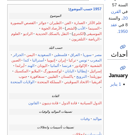
السنة 57
1957 حسب الموضوع
:
في
القرن
الموضوع
20
، والسنة
علم الآثار
العمارة
الفن
الطيران
جوائز
القصص المصورة
8 في
عقد
السينما
الأدب
(
الشعر
)
الأرصاد الجوية
.
1950
الموسيقى
(
الكنتري
)
النقل بالسكك الحديدية
الراديو
العلوم
الرياضة
التلفزيون
حسب البلد
أحداث
مصر
سوريا
العراق
فلسطين
السعودية
اليمن
الجزائر
المغرب
تونس
تركيا
إيران
إثيوپيا
أستراليا
كندا
الصين
الشعبية
الإكوادور
فرنسا
ألمانيا
اليونان
الهند
أيرلندا
إسرائيل
إيطاليا
اليابان
لوكسمبورگ
الملايو
المكسيك
January
نيوزيلندا
النرويج
پاكستان
الفلپين
سنغافورة
جنوب
أفريقيا
الاتحاد السوڤيتي
المملكة المتحدة
الولايات المتحدة
1 يناير
القادة
الدول السيادية
قادة الدول
قادة دينيون
القانون
تصنيفات المواليد والوفيات
مواليد
وفيات
تصنيفات تأسيسات وانحلالات
تأسيسات
انحلالات