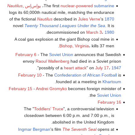
submarine
nuclear-powered
The first
،
يوإس‌إس
,
Nautilus
logs its 60,000th nautical mile, matching the endurance
of the fictional
Nautilus
described in
Jules Verne
's
1870
novel
Twenty Thousand Leagues Under the Sea
. It is
.
decommissioned on
March 3
،
1980
A coal gas explosion at the giant Bishop coal mine in
Bishop, Virginia
، kills 37 men.
February 6
- The
Soviet Union
announces that Swedish
envoy
Raoul Wallenberg
had died in a Soviet prison
.
"possibly of a
heart attack
" on
July 17
،
1947
February 10
- The
Confederation of African Football
is
.
founded at a meeting in
Khartoum
February 15
-
Andrei Gromyko
becomes foreign minister of
.
the
Soviet Union
February 16
The "
Toddlers' Truce
", a controversial television
closedown between 6:00 p.m. and 7:00 p.m., is
abolished in the United Kingdom.
Ingmar Bergman
's film
The Seventh Seal
opens at