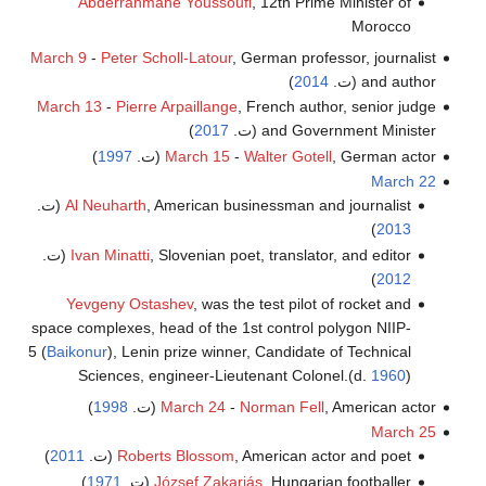
Abderrahmane Youssoufi
, 12th Prime Minister of
Morocco
March 9
-
Peter Scholl-Latour
, German professor, journalist
and author (ت.
2014
)
March 13
-
Pierre Arpaillange
, French author, senior judge
and Government Minister (ت.
2017
)
, German actor (ت.
Walter Gotell
-
March 15
1997
)
March 22
, American businessman and journalist (ت.
Al Neuharth
)
2013
, Slovenian poet, translator, and editor (ت.
Ivan Minatti
)
2012
Yevgeny Ostashev
, was the test pilot of rocket and
space complexes, head of the 1st control polygon NIIP-
5 (
Baikonur
), Lenin prize winner, Candidate of Technical
Sciences, engineer-Lieutenant Colonel.(d.
1960
)
, American actor (ت.
Norman Fell
-
March 24
1998
)
March 25
, American actor and poet (ت.
Roberts Blossom
2011
)
, Hungarian footballer (ت.
József Zakariás
1971
)