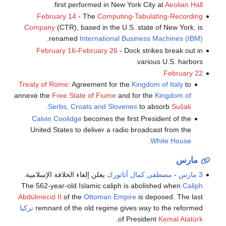
.
first performed in New York City at
Aeolian Hall
February 14
- The
Computing-Tabulating-Recording
Company
(CTR), based in the U.S. state of New York, is
.
renamed
International Business Machines (IBM)
February 16
-
February 26
- Dock strikes break out in
various U.S. harbors.
February 22
Treaty of Rome
: Agreement for the
Kingdom of Italy
to
annexe the
Free State of Fiume
and for the
Kingdom of
.
Serbs, Croats and Slovenes
to absorb
Sušak
Calvin Coolidge
becomes the first President of the
United States to deliver a radio broadcast from the
.
White House
مارس
3 مارس
-
مصطفى كمال أتاتورك
يعلن إلغاء الخلافة الإسلامية.
The 562-year-old Islamic caliph is abolished when
Caliph
Abdülmecid II
of the
Ottoman Empire
is deposed. The last
remnant of the old regime gives way to the reformed
تركيا
.
of President
Kemal Atatürk