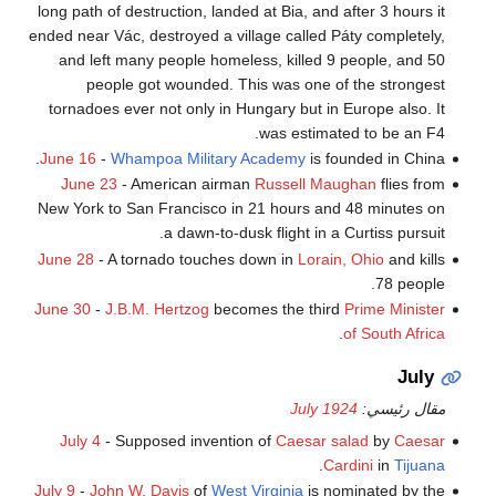
long path of destruction, landed at Bia, and after 3 hours it
ended near Vác, destroyed a village called Páty completely,
and left many people homeless, killed 9 people, and 50
people got wounded. This was one of the strongest
tornadoes ever not only in Hungary but in Europe also. It
was estimated to be an F4.
June 16
-
Whampoa Military Academy
is founded in China.
June 23
- American airman
Russell Maughan
flies from
New York to San Francisco in 21 hours and 48 minutes on
a dawn-to-dusk flight in a Curtiss pursuit.
June 28
- A tornado touches down in
Lorain, Ohio
and kills
78 people.
June 30
-
J.B.M. Hertzog
becomes the third
Prime Minister
.
of South Africa
July
مقال رئيسي:
July 1924
July 4
- Supposed invention of
Caesar salad
by
Caesar
.
Cardini
in
Tijuana
July 9
-
John W. Davis
of
West Virginia
is nominated by the