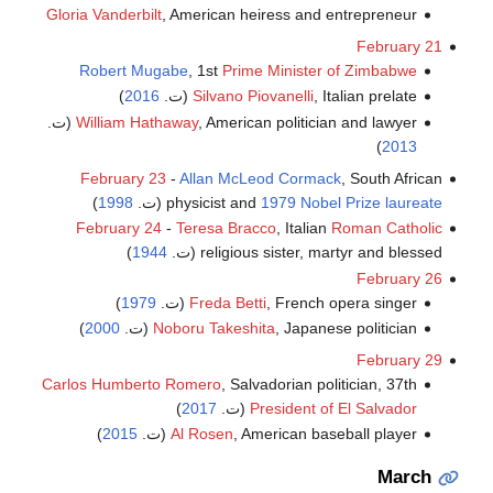
Gloria Vanderbilt
, American heiress and entrepreneur
February 21
Robert Mugabe
, 1st
Prime Minister of Zimbabwe
, Italian prelate (ت.
Silvano Piovanelli
2016
)
, American politician and lawyer (ت.
William Hathaway
)
2013
February 23
-
Allan McLeod Cormack
, South African
1979 Nobel Prize laureate
physicist and
(ت.
1998
)
February 24
-
Teresa Bracco
, Italian
Roman Catholic
religious sister, martyr and blessed (ت.
1944
)
February 26
, French opera singer (ت.
Freda Betti
1979
)
, Japanese politician (ت.
Noboru Takeshita
2000
)
February 29
Carlos Humberto Romero
, Salvadorian politician, 37th
President of El Salvador
(ت.
2017
)
, American baseball player (ت.
Al Rosen
2015
)
March