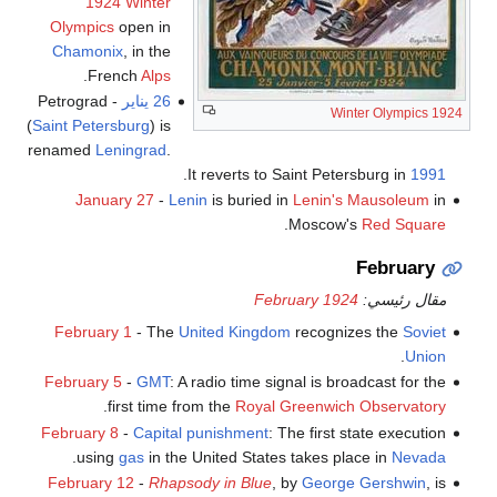
1924 Winter
Olympics
open in
Chamonix
, in the
.
French
Alps
26 يناير
- Petrograd
1924 Winter Olympics
(
Saint Petersburg
) is
renamed
Leningrad
.
.
It reverts to Saint Petersburg in
1991
January 27
-
Lenin
is buried in
Lenin's Mausoleum
in
.
Moscow's
Red Square
February
مقال رئيسي:
February 1924
February 1
- The
United Kingdom
recognizes the
Soviet
.
Union
February 5
-
GMT
: A radio time signal is broadcast for the
.
first time from the
Royal Greenwich Observatory
February 8
-
Capital punishment
: The first state execution
.
using
gas
in the United States takes place in
Nevada
February 12
-
Rhapsody in Blue
, by
George Gershwin
, is