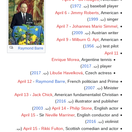
baseball player (ت.
1972
)
April 6
-
Jimmy Roberts
, American
singer (ت.
1999
)
April 7
-
Johannes Mario Simmel
,
Austrian writer (ت.
2009
)
April 9
-
Milburn G. Apt
, American
test pilot (ت.
1956
)
Raymond Barre
April 11
Enrique Morea
, Argentine tennis
player (ت.
2017
)
, Czech actress (ت.
Libuše Havelková
2017
)
April 12
-
Raymond Barre
, French politician and Prime
Minister (ت.
2007
)
April 13
-
Jack Chick
, American fundamentalist Christian
illustrator and publisher (ت.
2016
)
, English actor (ت.
Philip Stone
-
April 14
2003
)
April 15
- Sir
Neville Marriner
, English conductor and
violinist (ت.
2016
)
, Scottish comedian and actor (ت.
Rikki Fulton
-
April 15