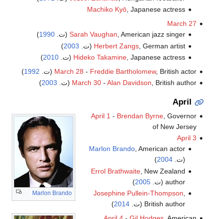
Machiko Kyō
, Japanese actress
March 27
, American jazz singer (ت.
Sarah Vaughan
1990
)
, German artist (ت.
Herbert Zangs
2003
)
, Japanese actress (ت.
Hideko Takamine
2010
)
, British actor (ت.
Freddie Bartholomew
-
March 28
1992
)
, British author (ت.
Alan Davidson
-
March 30
2003
)
April
April 1
-
Brendan Byrne
, Governor
of New Jersey
April 3
Marlon Brando
, American actor
(ت.
2004
)
Errol Brathwaite
, New Zealand
author (ت.
2005
)
Josephine Pullein-Thompson
,
Marlon Brando
British author (ت.
2014
)
April 4
-
Gil Hodges
, American