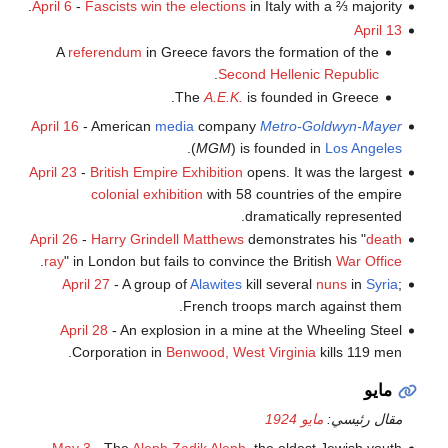
April 6
-
Fascists
win the elections
in Italy with a ⅔ majority.
April 13
A
referendum
in Greece favors the formation of the
.
Second Hellenic Republic
The
A.E.K.
is founded in Greece.
April 16
- American
media
company
Metro-Goldwyn-Mayer
.
(
MGM
) is founded in
Los Angeles
April 23
-
British Empire Exhibition
opens. It was the largest
colonial exhibition
with 58 countries of the empire
dramatically represented.
April 26
-
Harry Grindell Matthews
demonstrates his "
death
.
ray
" in London but fails to convince the British
War Office
April 27
- A group of
Alawites
kill several
nuns
in
Syria
;
French troops march against them.
April 28
- An explosion in a mine at the Wheeling Steel
Corporation in
Benwood, West Virginia
kills 119 men.
مايو
مقال رئيسي:
مايو 1924