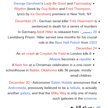
George Gershwin
's
Lady Be Good
and
Fascinating
Rhythm
(book by
Guy Bolton
and
Fred Thompson
,
lyrics by
Ira Gershwin
) premiere in New York, NY.
December 19
- German serial killer
Fritz Haarmann
is
sentenced to death for a series of murders.
20 ديسمبر
- In Germany
is released from
Adolf Hitler
Landsberg Prison. Hitler served nine months for his crucial
.
role in the
Beer Hall Putsch
from
1923
December 24
An
air crash
at
Croydon Air Field
in London kills 8.
.
Albania
becomes a
republic
A
flash fire
at a Christmas celebration in a one-room
schoolhouse in
Babbs, Oklahoma
kills 36 people, mostly
small children.
December 30
- Astronomer
Edwin Hubble
announces that
Andromeda
, previously believed to be a
nebula
, is actually
another
galaxy
, and that the
Milky Way
is only one of many
.
such galaxies in the
universe
مجهولة التاريخ