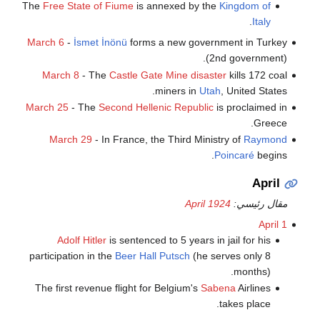
The
Free State of Fiume
is annexed by the
Kingdom of
.
Italy
March 6
-
İsmet İnönü
forms a new government in Turkey
(2nd government).
March 8
- The
Castle Gate Mine disaster
kills 172 coal
miners in
Utah
, United States.
March 25
- The
Second Hellenic Republic
is proclaimed in
Greece.
March 29
- In France, the Third Ministry of
Raymond
Poincaré
begins.
April
مقال رئيسي:
April 1924
April 1
Adolf Hitler
is sentenced to 5 years in jail for his
participation in the
Beer Hall Putsch
(he serves only 8
months).
The first revenue flight for Belgium's
Sabena
Airlines
takes place.