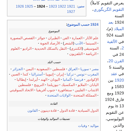
يعرض التقويم كاملاً)
1926
1925
–
1924
–
1923
1922
1921
سنين
:
التقويم الگريگوري
،
1927
السنة
1924
بعد
1924 حسب الموضوع
:
الميلاد
(م)،
الموضوع
السنة 924
علم الآثار
العمارة
الفن
الطيران
جوائز
القصص المصورة
في
الألفية
السينما
الأدب
(
الشعر
)
الأرصاد الجوية
2
، السنة
الموسيقى
(
الكنتري
)
النقل بالسكك الحديدية
الراديو
العلوم
الرياضة
التلفزيون
24 في
القرن 20
،
حسب البلد
والسنة 5
مصر
سوريا
العراق
فلسطين
السعودية
اليمن
الجزائر
في
عقد
المغرب
تونس
تركيا
إيران
إثيوپيا
أستراليا
كندا
الصين
الإكوادور
فرنسا
ألمانيا
اليونان
الهند
أيرلندا
إيطاليا
1920
بين
اليابان
الملايو
المكسيك
نيوزيلندا
النرويج
فلسطين
1583 و
الانتداب
الفلپين
سنغافورة
جنوب أفريقيا
الاتحاد السوڤيتي
1929 ومع
المملكة المتحدة
الولايات المتحدة
فارق 1924
القادة
is 13 يوم
الدول السيادية
قادة الدول
قادة دينيون
القانون
عن التقويم
اليوليوسي،
تصنيفات المواليد والوفيات
والذين
مواليد
وفيات