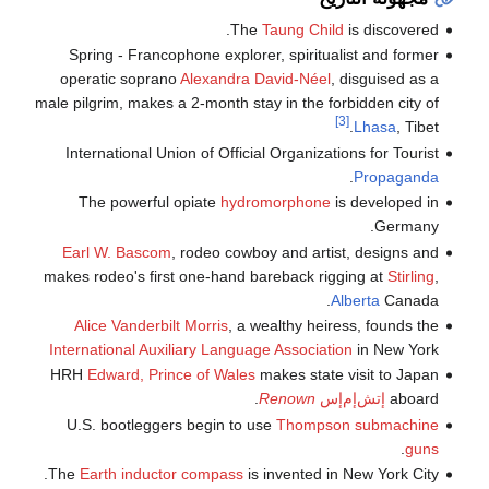
The
Taung Child
is discovered.
Spring - Francophone explorer, spiritualist and former
operatic soprano
Alexandra David-Néel
, disguised as a
male pilgrim, makes a 2-month stay in the forbidden city of
[3]
Lhasa
, Tibet.
International Union of Official Organizations for Tourist
.
Propaganda
The powerful opiate
hydromorphone
is developed in
Germany.
Earl W. Bascom
, rodeo cowboy and artist, designs and
makes rodeo's first one-hand bareback rigging at
Stirling
,
Alberta
Canada.
Alice Vanderbilt Morris
, a wealthy heiress, founds the
International Auxiliary Language Association
in New York
HRH
Edward, Prince of Wales
makes state visit to Japan
aboard
إتش‌إم‌إس
Renown
.
U.S. bootleggers begin to use
Thompson submachine
.
guns
The
Earth inductor compass
is invented in New York City.