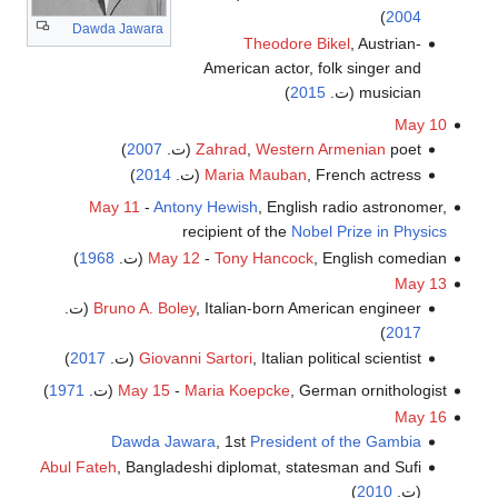
)
2004
Dawda Jawara
Theodore Bikel
, Austrian-
American actor, folk singer and
musician (ت.
2015
)
May 10
poet (ت.
Western Armenian
,
Zahrad
2007
)
, French actress (ت.
Maria Mauban
2014
)
May 11
-
Antony Hewish
, English radio astronomer,
recipient of the
Nobel Prize in Physics
, English comedian (ت.
Tony Hancock
-
May 12
1968
)
May 13
, Italian-born American engineer (ت.
Bruno A. Boley
)
2017
, Italian political scientist (ت.
Giovanni Sartori
2017
)
, German ornithologist (ت.
Maria Koepcke
-
May 15
1971
)
May 16
Dawda Jawara
, 1st
President of the Gambia
Abul Fateh
, Bangladeshi diplomat, statesman and Sufi
(ت.
2010
)