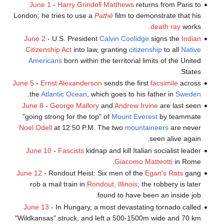
June 1
-
Harry Grindell Matthews
returns from Paris to
London; he tries to use a
Pathé
film to demonstrate that his
death ray
works.
June 2
- U.S. President
Calvin Coolidge
signs the
Indian
Citizenship Act
into law, granting
citizenship
to all
Native
Americans
born within the territorial limits of the United
States.
June 5
-
Ernst Alexanderson
sends the first
facsimile
across
.
the
Atlantic Ocean
, which goes to his father in
Sweden
June 8
-
George Mallory
and
Andrew Irvine
are last seen
"going strong for the top" of
Mount Everest
by teammate
Noel Odell
at 12:50 P.M. The two
mountaineers
are never
seen alive again.
June 10
-
Fascists
kidnap and kill Italian socialist leader
Giacomo Matteotti
in Rome.
June 12
- Rondout Heist: Six men of the
Egan's Rats
gang
rob a mail train in
Rondout, Illinois
; the robbery is later
found to have been an inside job.
June 13
- In Hungary, a most devastating tornado called
"Wildkansas" struck, and left a 500-1500m wide and 70 km