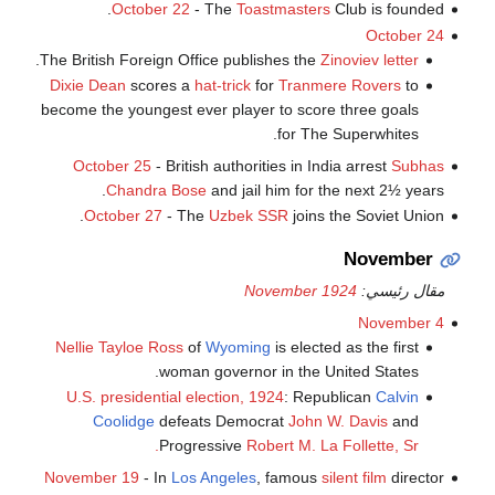
October 22
- The
Toastmasters
Club is founded.
October 24
.
The British Foreign Office publishes the
Zinoviev letter
Dixie Dean
scores a
hat-trick
for
Tranmere Rovers
to
become the youngest ever player to score three goals
for The Superwhites.
October 25
- British authorities in India arrest
Subhas
Chandra Bose
and jail him for the next 2½ years.
October 27
- The
Uzbek SSR
joins the Soviet Union.
November
مقال رئيسي:
November 1924
November 4
Nellie Tayloe Ross
of
Wyoming
is elected as the first
woman governor in the United States.
U.S. presidential election, 1924
: Republican
Calvin
Coolidge
defeats Democrat
John W. Davis
and
Progressive
Robert M. La Follette, Sr.
November 19
- In
Los Angeles
, famous
silent film
director