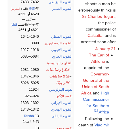
التقويم البيزنطي
7432–7433
shoots a man he
التقويم الصيني
年
癸亥
(الماء
الخنزير
)
erroneously thinks is
4620 أو 4560
Sir Charles Tegart
,
— إلى —
the police
甲子年
(الخشب
الفأر
)
commissioner of
4621 أو 4561
Calcutta
, and is
التقويم القبطي
1640–1641
arrested soon after.
التقويم الديسكوردي
3090
January 21
التقويم الإثيوپي
1916–1917
The Earl of
التقويم العبري
5684–5685
Athlone
is
التقاويم الهندوسية
appointed the
-
ڤيكرام سامڤات
1980–1981
Governor-
-
شاكا سامڤات
1846–1847
General of the
-
كالي يوگا
5025–5026
Union of South
تقويم الهولوسين
11924
Africa
and
High
تقويم الإگبو
924–925
Commissioner
التقويم الإيراني
1302–1303
for Southern
التقويم الهجري
1342–1343
[1]
.
Africa
التقويم الياباني
13
Taishō
Following the
(大正１３年)
death of
Vladimir
تقويم جوچى
13