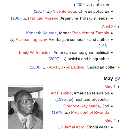
politician (ت.
2009
)
, Chilean politician (ت.
Vicente Sota
2017
)
, Argentine Trotskyist leader (ت.
Nahuel Moreno
1987
)
April 28
Kenneth Kaunda
, former
President of Zambia
, Azerbaijani composer and author (ت.
Alakbar Taghiyev
)
1981
Emily W. Sunstein
, American campaigner, political
activist and biographer (ت.
2007
)
, Canadian golfer (ت.
Al Balding
-
April 29
2006
)
May
May 1
Art Fleming
, American television
host and presenter (ت.
1995
)
Grégoire Kayibanda
, 2nd
President of Rwanda
(ت.
1976
)
May 2
, Sindhi writer (ت.
Jamal Abro