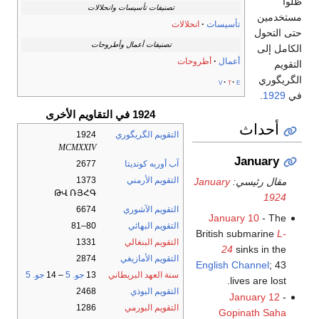
ظلوا
تصنيفات تأسيسات وانحلالات
مستخدمين
تأسيسات
انحلالات
حتى التحول
تصنيفات أعمال وأطروحات
الكامل إلى
أعمال
أطروحات
التقويم
الگريگوري
v
t
e
في
1929
.
1924 في التقاويم الأخرى
أحداث
التقويم الگريگوري
1924
MCMXXIV
January
آب أوربه كونديتا
2677
التقويم الأرمني
1373
مقال رئيسي:
January
ԹՎ ՌՅՀԳ
1924
التقويم الآشوري
6674
January 10
- The
التقويم البهائي
80–81
British submarine
L-
التقويم البنغالي
1331
24
sinks in the
التقويم الأمازيغي
2874
English Channel
; 43
سنة العهد البريطاني
13
جو. 5
– 14
جو. 5
lives are lost.
التقويم البوذي
2468
January 12
-
التقويم البورمي
1286
Gopinath Saha