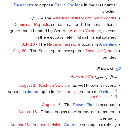
Democrats
to oppose
Calvin Coolidge
in the presidential
election.
July 12 – The
American military occupation of the
Dominican Republic
comes to an end. The constitutional
government headed by General
Horacio Vázquez
, elected
in the elections held in March, is established.
.
July 19
- The
Napalpí massacre
occurs in
Argentina
July 20
- The
Soviet
sports newspaper
Sovetsky Sport
is
founded.
August
مقال رئيسي:
August 1924
August 1
-
Koshien Stadium
, as well known for sports
[2]
venues in
Japan
, open in
Nishinomiya
, suburb of
Osaka
.
[
citation needed
]
August 16
- The
Dawes Plan
is accepted.
August 18
- France begins to withdraw its troops from
Germany.
August 28
-
August Uprising
:
Georgia
rises against rule by