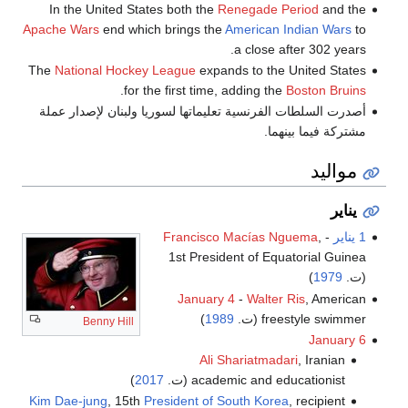
In the United States both the
Renegade Period
and the
Apache Wars
end which brings the
American Indian Wars
to
a close after 302 years.
The
National Hockey League
expands to the United States
.
for the first time, adding the
Boston Bruins
أصدرت السلطات الفرنسية تعليماتها لسوريا ولبنان لإصدار عملة
مشتركة فيما بينهما.
مواليد
يناير
1 يناير
-
,
Francisco Macías Nguema
1st President of Equatorial Guinea
(ت.
1979
)
January 4
-
Walter Ris
, American
freestyle swimmer (ت.
1989
)
Benny Hill
January 6
Ali Shariatmadari
, Iranian
academic and educationist (ت.
2017
)
Kim Dae-jung
, 15th
President of South Korea
, recipient