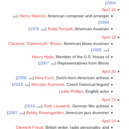
)
2004
April 16
, American composer and arranger (ت.
Henry Mancini
)
1994
, American musician (ت.
Rudy Pompilli
1976
)
April 18
Clarence "Gatemouth" Brown
, American blues musician
(ت.
2005
)
Henry Hyde
, Member of the U.S. House of
Representatives from Illinois (ت.
2007
)
April 20
, Dutch-born American actress (ت.
Nina Foch
2008
)
, Czech historical linguist (ت.
Miroslav Komárek
2013
)
Leslie Phillips
, English actor
April 23
, German film actress (ت.
Ruth Leuwerik
2016
)
, American jazz drummer (ت.
Bobby Rosengarden
2007
)
April 24
Clement Freud
, British writer, radio personality, and