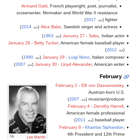
Armand Gatti
, French playwright, poet, journalist,
screenwriter, filmmaker and World War II resistance
fighter (ت.
2017
)
, Swedish singer and actress (ت.
Alice Babs
2014
)
, Indian actor (ت.
Sabu
-
January 27
1963
)
January 28
-
Betty Tucker
, American female baseball player
(ت.
2012
)
, Italian composer (ت.
Luigi Nono
-
January 29
1990
)
, American writer (ت.
Lloyd Alexander
-
January 30
2007
)
February
February 2
-
Elfi von Dassanowsky
,
Austrian-born U.S.
musician/producer (ت.
2007
)
February 4
-
Dorothy Harrell
,
American female professional
baseball player (ت.
2011
)
February 8
-
Khamtai Siphandon
,
4th President and 12th Prime
Lee Marvin