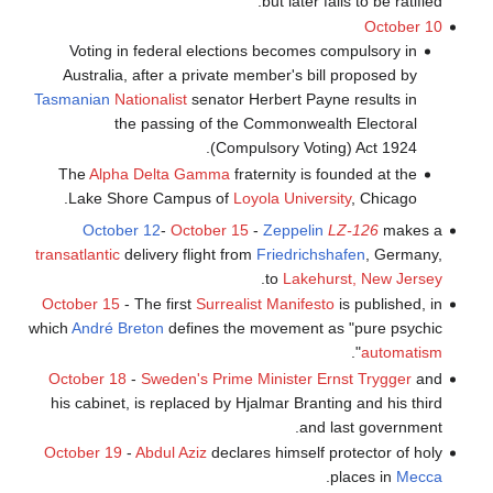
but later fails to be ratified.
October 10
Voting in federal elections becomes compulsory in
Australia, after a private member's bill proposed by
Tasmanian
Nationalist
senator Herbert Payne results in
the passing of the Commonwealth Electoral
(Compulsory Voting) Act 1924.
The
Alpha Delta Gamma
fraternity is founded at the
Lake Shore Campus of
Loyola University
, Chicago.
October 12
-
October 15
-
Zeppelin
LZ-126
makes a
transatlantic
delivery flight from
Friedrichshafen
, Germany,
.
to
Lakehurst, New Jersey
October 15
- The first
Surrealist Manifesto
is published, in
which
André Breton
defines the movement as "pure psychic
".
automatism
October 18
-
Sweden's Prime Minister
Ernst Trygger
and
his cabinet, is replaced by Hjalmar Branting and his third
and last government.
October 19
-
Abdul Aziz
declares himself protector of holy
.
places in
Mecca