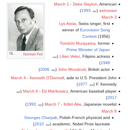
March 1
-
Deke Slayton
, American
astronaut
(ت.
1993
)
March 3
Lys Assia
, Swiss singer, first
winner of
Eurovision Song
Contest
(1956)
Tomiichi Murayama
, former
Prime Minister of Japan
Norman Fell
, Filipino actress (ت.
Lilian Velez
)
1948
, British actor (ت.
John Woodnutt
2006
)
March 4
-
Kenneth O'Donnell
, aide to U.S. President John
F. Kennedy (ت.
1977
)
, American baseball player (ت.
Ed Mierkowicz
-
March 6
)
2017
, Japanese novelist (ت.
Kōbō Abe
-
March 7
1993
)
March 8
Georges Charpak
, Polish-French physicist and
academic, Nobel Prize laureate (ت.
2010
)