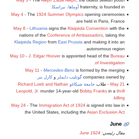
May 3
- The
Aleph Zadik Aleph
, the oldest Jewish youth
fraternity, is founded in
أوماها، نبراسكا
.
May 4
- The
1924 Summer Olympics
opening ceremonies
are held in Paris, France.
May 8
-
Lithuania
signs the
Klaipėda Convention
with the
nations of the
Conference of Ambassadors
, taking the
Klaipėda Region
from
East Prussia
and making it into an
autonomous region.
May 10
-
J. Edgar Hoover
is appointed head of the
Bureau
.
of Investigation
May 11
-
Mercedes-Benz
is formed by the merging
companies owned by
گوتليب دايملر
و
كارل بنز
.
May 21
- طلاب
جامعة شيكاغو
Richard Loeb and Nathan
Leopold, Jr.
murder 14-year-old
Bobby Franks
in a
thrill
.
killing
May 24
- The
Immigration Act of 1924
is signed into law in
.
the United States, including the
Asian Exclusion Act
June
مقال رئيسي:
June 1924