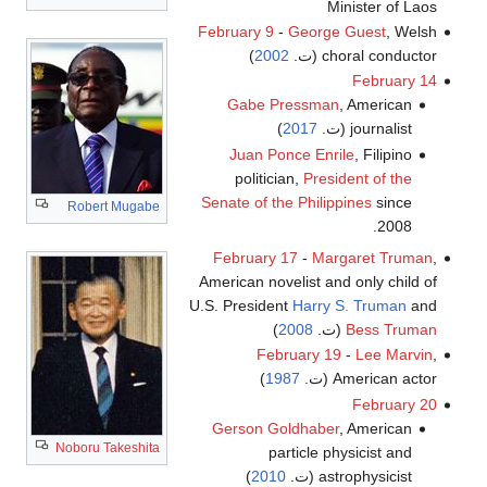
Minister of Laos
February 9
-
George Guest
, Welsh
choral conductor (ت.
2002
)
February 14
Gabe Pressman
, American
journalist (ت.
2017
)
Juan Ponce Enrile
, Filipino
politician,
President of the
Senate of the Philippines
since
Robert Mugabe
2008.
February 17
-
Margaret Truman
,
American novelist and only child of
U.S. President
Harry S. Truman
and
Bess Truman
(ت.
2008
)
February 19
-
Lee Marvin
,
American actor (ت.
1987
)
February 20
Gerson Goldhaber
, American
Noboru Takeshita
particle physicist and
astrophysicist (ت.
2010
)