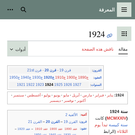
المعرفة
القائمة الرئيسية
بحث
أدوات
1924
تبديل عرض جدول المحتويات
مقالة
ناقش هذه الصفحة
أدوات
قرن 19
·
قرن 20
·
قرن 21st
القرون
:
ع1890
ع1900
ع1910
ع1920
ع1930
ع1940
ع1950
العقود
:
1921
1922
1923
1924
1925
1926
1927
السنوات
:
1924
يناير
فبراير
مارس
أبريل
مايو
يونيو
يوليو
أغسطس
سبتمبر
أكتوبر
نوفمبر
ديسمبر
سنة 1924
الألفية 2
ألفية
:
(
MCMXXIV
)
كانت
القرن 19
–
القرن 20
–
القرن 21
قرون
:
سنة كبيسة
تبدأ يوم
عقود
:
عقد 1890
عقد 1900
عقد 1910
–
عقد 1920
–
الثلاثاء
(الرابط
عقد 1930
عقد 1940
عقد 1950