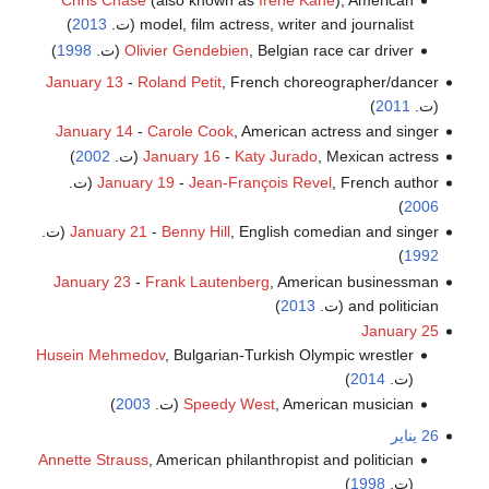
Chris Chase
(also known as
Irene Kane
), American
model, film actress, writer and journalist (ت.
2013
)
, Belgian race car driver (ت.
Olivier Gendebien
1998
)
January 13
-
Roland Petit
, French choreographer/dancer
(ت.
2011
)
January 14
-
Carole Cook
, American actress and singer
, Mexican actress (ت.
Katy Jurado
-
January 16
2002
)
, French author (ت.
Jean-François Revel
-
January 19
)
2006
, English comedian and singer (ت.
Benny Hill
-
January 21
)
1992
January 23
-
Frank Lautenberg
, American businessman
and politician (ت.
2013
)
January 25
Husein Mehmedov
, Bulgarian-Turkish Olympic wrestler
(ت.
2014
)
, American musician (ت.
Speedy West
2003
)
26 يناير
Annette Strauss
, American philanthropist and politician
(ت.
1998
)