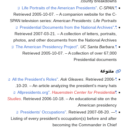
county breakdowns.
.
C-SPAN
.
"Life Portraits of the American Presidents"
Retrieved
2005-10-07
.
– A companion website for the C-
SPAN television series:
American Presidents: Life Portraits
.
"Presidential Documents from the National Archives"
Retrieved
2007-03-21
.
– A collection of letters, portraits,
photos, and other documents from the National Archives
.
UC Santa Barbara
.
"The American Presidency Project"
Retrieved
2005-10-07
.
– A collection of over 67,000
Presidential documents
متنوعة
.
Ask Gleaves
. Retrieved
2006-
"All the President's Roles"
10-20
.
– An article analyzing the president's many hats.
.
Hauenstein Center for Presidential
"Allpresidents.org"
Studies
. Retrieved
2006-10-18
.
– An educational site on the
American presidency.
. Retrieved
2007-08-20
.
—
"Presidents' Occupations"
Listing of every president's occupation(s) before and after
becoming the Commander in Chief