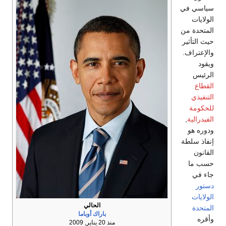
سياسي في
الولايات
المتحدة من
حيث التأثير
والإعتراف.
ويقود
الرئيس
القطاع
التنفيذي
للحكومة
الفيدرالية
,
ودوره هو
إنفاذ سلطة
القانون
حسب ما
جاء في
دستور
الولايات
الحالي
المتحدة
باراك أوباما
وأقره
منذ 20 يناير, 2009