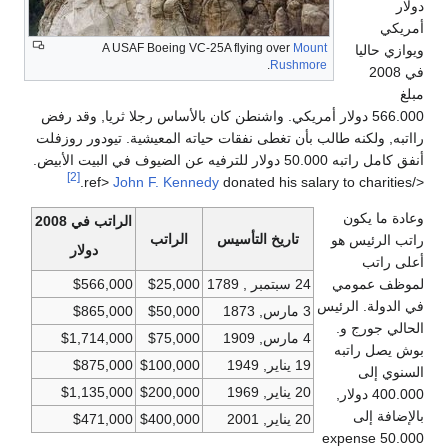
دولار
أمريكي
A USAF Boeing VC-25A flying over
Mount
ويوازي حاليا
.
Rushmore
في 2008
مبلغ
566.000 دولار أمريكي. واشنطن كان بالأساس رجلا ثريا, وقد رفض
رااتبه, ولكنه طالب بأن تغطى نفقات حياته المعيشية. تيودور روزفلت
أنفق كامل راتبه 50.000 دولار للترفيه عن الضيوف في البيت الأبيض.
[2]
John F. Kennedy
donated his salary to charities.
</ref>
وعادة ما يكون
الراتب في 2008
تاريخ التأسيس
الراتب
راتب الرئيس هو
دولار
أعلى راتب
لموظف عمومي
24 سبتمبر , 1789
$25,000
$566,000
في الدولة. الرئيس
3 مارس, 1873
$50,000
$865,000
الحالي جورج و.
4 مارس, 1909
$75,000
$1,714,000
بوش يصل راتبه
19 يناير, 1949
$100,000
$875,000
السنوي إلى
20 يناير, 1969
$200,000
$1,135,000
400.000 دولار,
بالإضافة إلى
20 يناير, 2001
$400,000
$471,000
50.000 expense