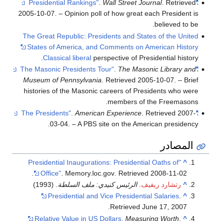
.
Wall Street Journal
. Retrieved
"Presidential Rankings"
2005-10-07
.
– Opinion poll of how great each President is
believed to be.
The Great Republic: Presidents and States of the United
States of America, and Comments on American History
Classical liberal
perspective of Presidential history.
.
The Masonic Library and
"The Masonic Presidents Tour"
Museum of Pennsylvania
. Retrieved
2005-10-07
.
– Brief
histories of the Masonic careers of Presidents who were
members of the Freemasons.
.
American Experience
. Retrieved
2007-
"The Presidents"
03-04
.
– A PBS site on the American presidency.
المصادر
"Presidential Inaugurations: Presidential Oaths of
^
.
Office"
. Memory.loc.gov
. Retrieved
2008-11-02
^
رتشارد ريفيف
.
الرئيس كنيدي: ملف السلطة.
(1993)
Presidential and Vice Presidential Salaries
.
^
Retrieved June 17, 2007.
Relative Value in US Dollars
.
Measuring Worth
.
^