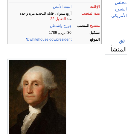
مجلس
الإقامة
البيت الأبيض
الشيوخ
مدة المنصب
أربع سنوان, قابلة للتجديد مرة واحدة
الأمريكي
.
منذ
التعديل 22
مفتتـِح
المنصب
جورج واشنطن
تشكيل
30 ابريل, 1789
الموقع
whitehouse.gov/president
المنشأ