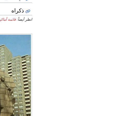
ذكراه
انظر أيضاً:
قائمة أماك