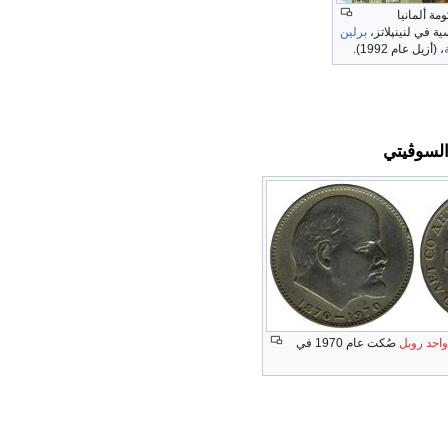
مة ألمانيا
ية في لنينپلاتز،
برلين
، (أزيل عام 1992).
السوڤيتي
واحد روبل
صُكت عام 1970 في