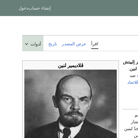
إنشاء حساب
دخول
اقرأ
عرض المصدر
تاريخ
أدوات
ر إلييتش
ڤلاديمير لنين
لنين
,
ضد
للاتحاد
م
شار
ّ لينين
ين