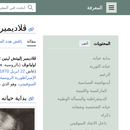
المعرفة
القائمة الرئيسية
ڤلاديمير
مقالة
ناقش هذه ال
المحتويات
أخف
بداية حياته
ڤلاديمير إلييتش لـِنين
ا
اوليانوڤ
(بالروسية: Влади́мир Ильи́ч Улья́нов), وعرف كذلك بالأسماء التنكرية
حياته الثورية
(عاش
22 ابريل
1870
الزعيم
الإمبراطورية الروسية
أيديولجيته السياسية
السوفييتي
، وهو الذي 
الماركسية واللنينية
بداية حياته
الديمقراطية والمسألة الوطنية
حياته الشخصية وصفاته
ذكراه
داخل الاتحاد السوڤيتي