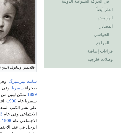
في الحركة الشيوعية الدولية
انظر أيضاً
الهوامش
المصادر
الحواشي
المراجع
قراءات إضافية
وصلات خارجية
ڤلاديمير اوليانوڤ (لنين) 
سانت بيترسبرگ
. وف
صحراء
سيبيريا
. وفي
ي
1899
تمكن لينين من ا
سيبيريا عام
1900
، ان
على نشر الكتب المتعل
الاجتماعي وفي عام
3
الاجتماعي عام
1906
،
الرجل في عقد الاجتما