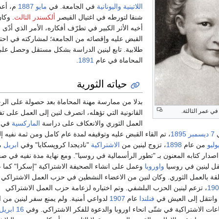
اللاتينية
واليونانية
في الجامعة. في
مايو
1887
م، أعد
شنقا لتورطه في اغتيال القيصر
ألكسندر الثالث
. وكان
أخيه الأثر الكبير في تطرّف أفكاره، الأمر الذي أدّى 
القبض عليه وإقصائه من الجامعة؛ لمشاركته في احت
طلابية. تابع لينين الدراسة بشكل مستقل وحصل عل
المحاماة في عام
1891
.
حياته الثورية
بدلا من ممارسة مهنة المحاماة بعد حصولة على ال
في عمر الثالثة.
القانونية التي تؤهله، انصرف لنين إلى العمل على تف
العمل الثوري والانعكاف على دراسة
الماركسية
في م
ي
7 ديسمبر
1895
، تم القاء القبض عليه وتوقيفه لمدة عام كامل ومن ثمة نفيه إ
وليو
من عام
1898
، تزوج لينين من
الاشتراكية
"ناديجدا كروپسكايا" وفي
ابريل
م
صدار كتابه المعنون بـ "تطور الرأسمالية في روسيا". ومع نهاية مدة نفيه في ص
تقل لينين في روسيا
واوروبا
وعمل على انشاء الصحيفة الاشتراكية "إسكرا" كما 
قة بالعمل الثوري. وكان لنين من الاعضاء النشطين في حزب العمل الاشتراكي
190
، تزعم لينين الحزب البلشفي. وتم اختياره لزعامة حزب العمل الاشتراكي
 وانتقل إلى العيش في
فنلندا
عام
1907
لدواعي أمنية. ولم يمنع سفر لينين من 
عات الاشتراكية في شتّى انحاء اوروبا والدعوة للفكر الاشتراكي. وفي
16 ابريل