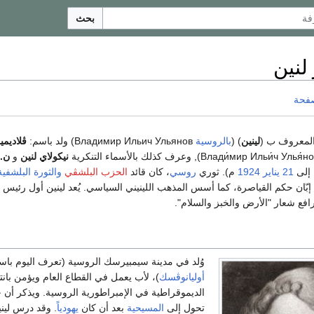
بحث
 لنين
صفحة
لمعروف ب (
لينين
) (
بالروسية
Владимир Ильич Ульянов) ولد باسم:
ڤلاديمي
نيكولاي لنين
و
ن. 
إلى
21 يناير
1924
م). ثوري
روسي
، كان قائد
الحزب البلشڤي
والثورة البلشفية
إبّان حكم القياصرة، كما أسس المذهب اللينيني السياسي. يُعد لينين أول رئيس
رافع شعار "الأرض والخبز والسلام".
وُلد في مدينة سيمبيرسك الروسية (تعرف اليوم باس
أوليانوڤسك
)، لأب يعمل في القطاع العام ويؤمن بانت
الديموقراطية في الإمبراطورية الروسية. ويذكر أن جد
تحول إلى
المسيحية
بعد أن كان
يهودياً
. وقد درس لين