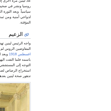
عاد لينين مرة اخرى إل
روسيا ونشر في صحيفة 
سياسياً. وبعد الثورة ا
لدواعي أمنية ومن ثمة
المؤقتة.
الزعيم
واجه الرئيس لينين تهد
المفاوضين الروس لم يم
اغسطس
1918
وبعد ا
التوجه إلى المستشفي ض
استخراج الرصاص لصعوب
تدهور صحة لينين بعدها وإص