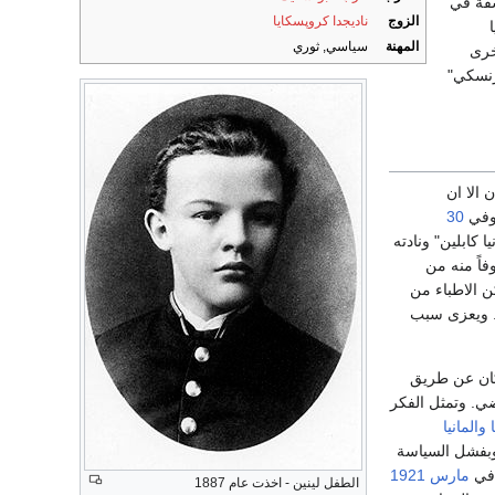
شفة في
الزوج
ناديجدا كروپسكايا
المهنة
سياسي, ثوري
خرى
رنسكي"
 الا ان
 وفي
30
 كابلين" ونادته
ته. وخوفاً منه من
ن الاطباء من
. ويعزى سبب
 كان عن طريق
ي. وتمثل الفكر
والمانيا
وبفشل السياسة
ن في
مارس
1921
الطفل لينين - اخذت عام 1887