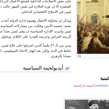
على بعض الاصلاحات الداخلية فشجع الاعمال الزراعي
الصغيرة الا ان ثورة البحّارة في نفس الشهر حالت د
لينين في الاصلاح الاقتصادي الداخلي.
ويذكر ان محاولة الاغتيال وهموم ادارة الدولة أخذ
نصف جسمه الايمن وقللت من مشاركاته السياسية.
لينين وأمرت الإدارة السياسية ان يبقى لينين بعيداً 
ألزمته الفراش وحرمته القدرة على الكلام. وبحلول
4
تجلط في الدم. ولكن بعد انهيار الاتحاد السوفييتي، اتض
مصابا بالزهري.
أيديولجيته السياسية
نينية
Leninism
لنينية-ماركسية