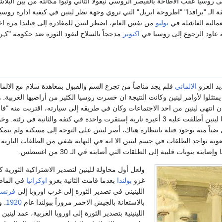
ى روسيا عقب الاطاحة بالقيصر الروسي نيقولا الثاني وتبوأ مكانته من بين البلا
الـ "برافدا" "اطروحة ابريل" التي تروي وجهة نظر لينين في كيفية ادارة روسيا
لعمالية الفاشلة في
يوليو
من نفس العام، اضطر لينين للمغادرة إلى فنلندا مرة ا
 عاود الرجوع إلى روسيا في
اكتوبر
مدججاً بالسلاح ليقود الثورة ضد حكومة "كـِ
يد الغزو
الالماني
فلم يجد مناصاً من تجرع السم والقبول بمعاهدة سلام مع الالمان
تثلوا لأوامر لينين وكانت النتيجة ان خسرت روسيا الكثير من أراضيها الغربية.
ن انتهى لينين من احد الاجتماعات وكان في طريقه إلى سيارته، اقتربت منه "فانيا
باسمه فلما التفت اليها لينين أطلقت عليه 3 أعيرة نارية إستقرت واحدة في كتفه والثانية في رئ
ناً منه بوجود قتلة بانتظاره هناك، أصر لينين على التوجه إلى مسكنه ولم يتمك
ة تواجد الطلقات في جسم لينين الا انه في النهاية شفي من الطلقات النارية
ابته بنوبات قلبية إلى الطلقات التي أصابته في الـ 30 من اغسطس.
ولعل أول محاولة للينين لتصدير الاشتراكية الثورية
غزو
بولندا
بعدما قامت الثانية بغزو
اوكرانيا
في الماض
اللينيني في تصدير الثورة إلى غرب اوروبا إلى
فرنسا
بالاستعانة بالجيش الاحمر مروراً ببولندا عام
1920
. 
اللينينية بتصدير الثورة إلى اوروبا الغربية، عمد ليني