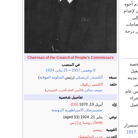
م أخوه
 لإعدام
إلى
جاجات
ى درجة
Chairman of the Council of People’s Commissars
رخصة
في المنصب
8 نوفمبر
,
1917
–
21 يناير
,
1924
عيل
دينة
سبقه
ألكسندر كرنسكي
(رئيس
الحكومة المؤقتة
)
لى
خلفه
ألكسي ريكوڤ
جوسف ستالين
(
الأمين العام للحزب الشيوعي
)
ن عام
تفاصيل شخصية
حراء
عمل
وُلِد
أبريل 10, 1870
(OS)
سيمبيرسك
,
الامبراطورية الروسية
توفي
يناير 21, 1924
(aged 53)
Gorki
,
روسيا ج.إ.إ.س.
استمرار
القومية
روسي
1917
الحزب
حزب البولشڤيك