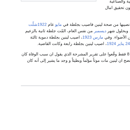
ة والصناعية
ون تحقيق امال
ت نصيبها من صحة لينين فاصيب بجلطة في
مايو
عام
1922شلّت
 وبحلول شهر
ديسمبر
من نفس العام، المّت جلطة ثانية بالزعيم
عن الأضواء. وفي
مارس
1923
، اصيب لينين بجلطة دموية ثالثة
2 يناير
1924
، اصيب لينين بجلطة رابعة وكانت القاضية.
ومن بين الـ 27 طبيباً الذين اشرفوا على علاج لينين، 8 فقط وقّعوا على تقرير المشرحة الذي يقول ان سبب الوفاة كان
ح ان لينين مات موتاً مؤلماً وبطيئاً و وجد ما يشير إلى أنه كان