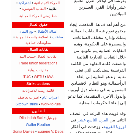
بفرنسا في أواخر القرن التاسع
الحركة الاجتماعية
•
اشتراكية
•
عشر وأوائل القرن العشرين
نقابية
•
النقابية الفوضوية
•
الميلاديين.
خط زمني للحركة العمالية
من أهم أهداف هذا المذهب، إيجاد
حقوق العمال
مجتمع تقوم فيه النقابات العمالية
عمالة الأطفال
•
يوم الثمان
بتملك وإدارة مختلف الصناعات،
ساعات
•
السلامة والصحة المهنية
•
مفاوضات جماعية
والسيطرة على الحكومة، وهذه
نقابات العمال
النقابات العمالية يتم تكوينها من
نقابات العمال حسب البلد
خلال النقابات التجارية القائمة.
واشتقت كلمة النقابية من الكلمة
Trade union federations
الفرنسية سينديكيت التي تعني
مقارنات دولية
نقابة. وتدعو النقابية إلى إلغاء
ITUC
•
WFTU
•
IWA
الرأسمالية وهو النظام الاقتصادي
Strike actions
المعمول به في معظم دول أوروبا،
قائمة زمنية للاضرابات
والدول الأخرى المتقدمة، كما تدعو
اضراب عام
•
اضراب تعاطف
إلى إلغاء الحكومات المحلية.
Sitdown strike
•
Work-to-rule
النقابيون
وقد قويت هذه النزعة في النصف
جو هيل
•
Dita Indah Sari
الثاني من
القرن التاسع عشر
في
Walter Reuther
اوروبا الغربية
، ووجدت في أفكار
Sonja Davies
•
Eugene V. Debs