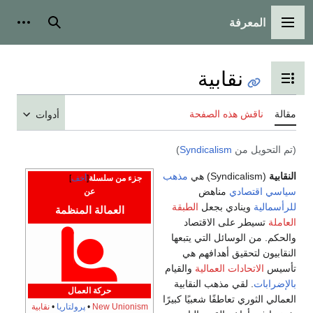
المعرفة
القائمة الرئيسية
بحث
أدوات
نقابية
تبديل عرض جدول المحتويات
مقالة
ناقش هذه الصفحة
أدوات
(تم التحويل من
Syndicalism
)
النقابية
(Syndicalism) هي
مذهب
جزء من سلسلة
أخف
سياسي
اقتصادي
مناهض
عن
للرأسمالية
وينادي بجعل
الطبقة
العمالة المنظمة
العاملة
تسيطر على الاقتصاد
والحكم. من الوسائل التي يتبعها
النقابيون لتحقيق أهدافهم هي
تأسيس
الاتحادات العمالية
والقيام
بالإضرابات
. لقي مذهب النقابية
حركة العمال
العمالي الثوري تعاطفًا شعبيًا كبيرًا
New Unionism
•
پرولتاريا
•
نقابية