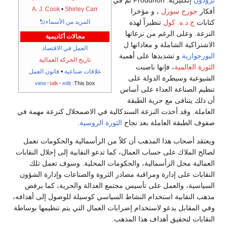
برودون
إنگليزية:
Proudhon
ثم في
A. J. Cook
•
Shirley Carr
أفكار
جورج سورل
، و مؤخرا
كتابات
ج.د.ه. كول
تنظيراً لهذه
المزيد من الأسماء
النزعة. وعلى الرغم من نزعاتها
مجالات أكاديمية
الاشتراكية الشاملة و معاداتها ل
العمل في الاقتصاد
البورجوازية
و تشديدها على أهمية
تاريخ الحركة العمالية
الثورة العالمية
، فإنها ناصبت
علاقات صناعية
•
قانون العمل
الشيوعية وسيطرة الدولة على
view
talk
edit
This box:
تنظيم الصناعة العداء على أساس
أن ذلك يتنافى مع حرية الطبقة
العاملة. وقد أخذت النزعة السندكالية في الاضمحلال كنزعة مهمة في
صفوف الطبقة العاملة بعد نجاح
الثورة الروسية
.
ويعتقد أصحاب هذا المذهب أن كلاً من الرأسمالية والحكومات تعمل
لصالح الملاك على حساب العمال، كما تدعو النقابية إلى إحلال النقابات
العمالية محل الرأسمالية، والحكومات المحلية. وسوف تعمل تلك
النقابات على إدارة ومراقبة مصادر الثروة والصناعات وإدارة الشؤون
السياسية، والعمل على تأسيس مجتمع العدالة والحرية، كما يرفض
مذهب النقابية استخدام النشاط السياسي كوسيلة للوصول إلى أهدافه،
وفي المقابل يدعو لاستخدام إضرابات العمال التي يتم تنظيمها بوساطة
النقابات لتحقيق أهداف هذا المذهب.