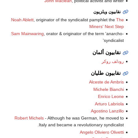
John Maclean
, political activist and writer
نقابيون ويلزيون
Noah Ablett
, originator of the syndicalist pamphlet the
The
Miners' Next Step
Sam Mainwaring
, orator & originator of the term 'anarcho-
syndicalist'
نقابيون ألمان
رودلف روكر
نقابيون طليان
Alceste de Ambris
Michele Bianchi
Enrico Leone
Arturo Labriola
Agostino Lanzillo
Robert Michels
- Although he was German, he moved to
Italy and became a revolutionary syndicalist.
Angelo Oliviero Olivetti