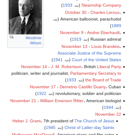
Steamship Company
(ت.
1933
)
October 30
-
Charles Leroux
،
American balloonist, parachutist (ت.
)
1889
November 9
-
Andrei Eberhardt
،
Woodrow
Russian admiral (ت.
1919
)
Wilson
November 13
-
Louis Brandeis
،
Associate Justice of the Supreme
Court of the United States
(ت.
1941
)
November 14
-
J. M. Robertson
، British
Liberal Party
politician, writer and journalist,
Parliamentary Secretary to
the Board of Trade
(ت.
1933
)
November 17
-
Demetrio Castillo Duany
، Cuban
revolutionary, soldier and politician (ت.
1922
)
November 21
-
William Emerson Ritter
، American biologist
(ت.
1944
)
November 22
Heber J. Grant
، 7th president of
The Church of Jesus
Christ of Latter-day Saints
(ت.
1945
)
Melbourne MacDowell
، American stage and film actor