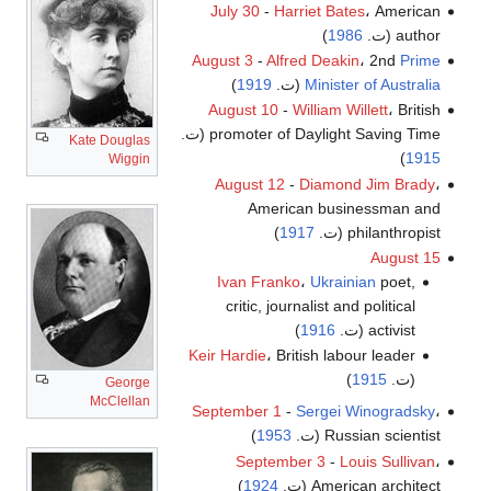
July 30
-
Harriet Bates
، American
author (ت.
1986
)
August 3
-
Alfred Deakin
، 2nd
Prime
Minister of Australia
(ت.
1919
)
August 10
-
William Willett
، British
promoter of Daylight Saving Time (ت.
Kate Douglas
)
1915
Wiggin
August 12
-
Diamond Jim Brady
،
American businessman and
philanthropist (ت.
1917
)
August 15
Ivan Franko
،
Ukrainian
poet,
critic, journalist and political
activist (ت.
1916
)
Keir Hardie
، British labour leader
(ت.
1915
)
George
McClellan
September 1
-
Sergei Winogradsky
،
Russian scientist (ت.
1953
)
September 3
-
Louis Sullivan
،
American architect (ت.
1924
)