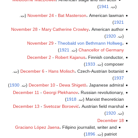
(ت.
1941
)
، American lawman (ت.
Bat Masterson
-
November 24
)
1921
November 28
-
Mary Catherine Crowley
، American author
(ت.
1920
)
November 29
-
Theobald von Bethmann Hollweg
،
Chancellor of Germany
(ت.
1921
)
December 2
-
Robert Kajanus
، Finnish conductor,
composer (ت.
1933
)
، Czech-Austrian botanist (ت.
Hans Molisch
-
December 6
)
1937
، Japanese admiral (ت.
Dewa Shigetō
-
December 10
1930
)
December 11
-
Georgi Plekhanov
، Russian revolutionary,
Marxist theoretician (ت.
1918
)
December 13
-
Svetozar Boroević
، Austrian field marshal
(ت.
1920
)
December 18
Graciano López Jaena
، Filipino journalist, writer and
patriot (ت.
1896
)