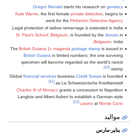
.
Gregor Mendel
starts his research on
genetics
Kate Warne
، the first female
private detective
، begins to
.
work for the
Pinkerton Detective Agency
Legal protection of widow remarriage is extended in India.
St. Paul's School, Belgaum
، is founded by the
Jesuits
in
Belgaum
، India.
The
British Guiana 1c magenta
postage stamp
is issued in
British Guiana
in limited numbers; the one surviving
specimen will become regarded as the world's rarest
[10]
stamp.
Global
financial services
business
Credit Suisse
is founded
[11]
as La Schweizerische Kreditanstalt.
Charles III of Monaco
grants a concession to Napoléon
Langlois and Albert Aubert to establish a German-style
[12]
.
casino
at
Monte Carlo
مواليد
يناير-مارس