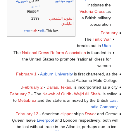
تقويم مينگوو
56 قبل
جمهورية
institutes the
الصين
Victoria Cross
as
民前56年
a British military
التقويم الشمسي
2399
التايلندي
decoration.
view
talk
edit
This box:
February
The
Tintic War
.
breaks out in
Utah
The
National Dress Reform Association
is founded in
the United States to promote "rational" dress for
women.
February 1
-
Auburn University
is first chartered, as the
East Alabama Male College.
February 2
-
Dallas, Texas
، is incorporated as a city.
February 7
- The
Nawab of Oudh
،
Wajid Ali Shah
، is exiled
to
Metiabruz
and the state is annexed by the British
East
.
India Company
February 12
- American
clipper
ships
Driver
and
Ocean
Queen
leave
Liverpool
and London respectively; both will
be lost without trace in the Atlantic, perhaps due to ice,