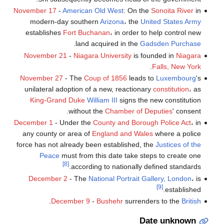
November 17
-
American Old West
: On the
Sonoita River
in
modern-day southern
Arizona
، the
United States Army
establishes
Fort Buchanan
، in order to help control new
.
land acquired in the
Gadsden Purchase
November 21
-
Niagara University
is founded in
Niagara
.
Falls, New York
November 27
- The
Coup of 1856
leads to
Luxembourg
's
unilateral adoption of a new, reactionary
constitution
، as
King-Grand Duke
William III
signs the new constitution
without the
Chamber of Deputies
' consent.
December 1
- Under the
County and Borough Police Act
، in
any county or area of
England and Wales
where a police
force has not already been established, the
Justices of the
Peace
must from this date take steps to create one
[8]
according to nationally defined standards.
December 2
- The
National Portrait Gallery, London
، is
[9]
established.
.
December 9
-
Bushehr
surrenders to the
British
Date unknown