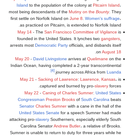
Island
to the population of the colony at
Pitcairn Island
،
most being descendants of the
Mutiny on the
Bounty
. They
first settle on Norfolk Island on
June 8
.
Women's suffrage
،
as practiced on Pitcairn, is extended to Norfolk Island.
May 14
- The
San Francisco Committee of Vigilance
is
founded in the United States. It lynches two
gangsters
,
arrests most
Democratic Party
officials, and disbands itself
.
on
August 18
May 20
-
David Livingstone
arrives at
Quelimane
on the
Indian Ocean, having completed a 2-year transcontinental
[4]
.
journey across Africa from
Luanda
May 21
-
Sacking of Lawrence
:
Lawrence, Kansas
، is
captured and burned by pro-
slavery
forces.
May 22
-
Caning of Charles Sumner
:
United States
Congressman
Preston Brooks
of
South Carolina
beats
Senator
Charles Sumner
with a cane in the hall of the
United States Senate
for a speech Sumner had made
attacking pro-
slavery
Southerners, especially elderly South
Carolina Senator
Andrew Butler
، a relative of Brooks.
Sumner is unable to return to duty for three years while he