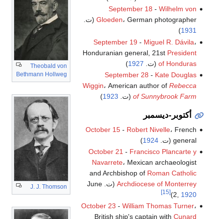
September 18
-
Wilhelm von
، German photographer (ت.
Gloeden
)
1931
September 19
-
Miguel R. Dávila
،
Honduranian general, 21st
President
of Honduras
(ت.
1927
)
Theobald von
Bethmann Hollweg
September 28
-
Kate Douglas
Wiggin
، American author of
Rebecca
of Sunnybrook Farm
(ت.
1923
)
أكتوبر-ديسمبر
October 15
-
Robert Nivelle
، French
general (ت.
1924
)
October 21
-
Francisco Plancarte y
Navarrete
، Mexican archaeologist
and Archbishop of
Roman Catholic
Archdiocese of Monterrey
(ت. June
J. J. Thomson
[15]
)
2,
1920
October 23
-
William Thomas Turner
،
British ship's captain with
Cunard