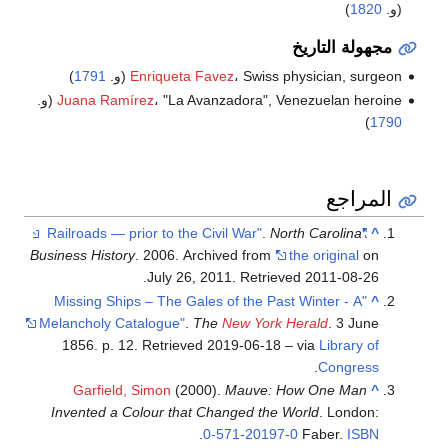
(و.
1820
)
مجهولة التاريخ
، Swiss physician, surgeon (و.
Enriqueta Favez
1791
)
، "La Avanzadora", Venezuelan heroine (و.
Juana Ramírez
)
1790
المراجع
.
North Carolina
"Railroads — prior to the Civil War"
^
Business History
. 2006. Archived from
the original
on
.
July 26, 2011
. Retrieved
2011-08-26
"Missing Ships – The Gales of the Past Winter - A
^
Melancholy Catalogue"
.
The
New York Herald
. 3 June
1856. p. 12
. Retrieved
2019-06-18
– via
Library of
.
Congress
Garfield, Simon
(2000).
Mauve: How One Man
^
Invented a Colour that Changed the World
. London:
.
0-571-20197-0
Faber.
ISBN