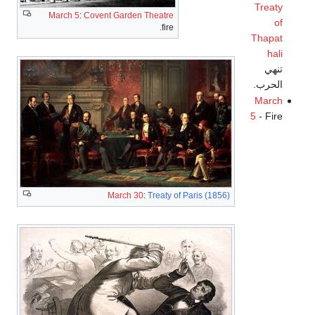
Treaty
March 5
:
Covent Garden Theatre
of
fire.
Thapat
hali
تنهي
الحرب.
March
5
- Fire
March 30
:
Treaty of Paris (1856)