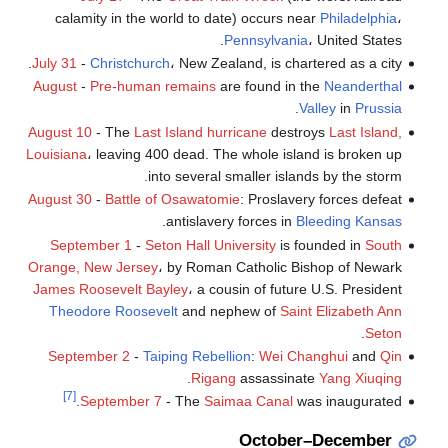
calamity in the world to date) occurs near
Philadelphia
،
Pennsylvania
، United States.
July 31
-
Christchurch
، New Zealand, is chartered as a city.
August
-
Pre-human remains
are found in the
Neanderthal
.
Valley
in
Prussia
August 10
- The
Last Island hurricane
destroys
Last Island,
Louisiana
، leaving 400 dead. The whole island is broken up
into several smaller islands by the storm.
August 30
-
Battle of Osawatomie
: Proslavery forces defeat
.
antislavery forces in
Bleeding Kansas
September 1
-
Seton Hall University
is founded in
South
Orange, New Jersey
، by Roman Catholic Bishop of Newark
James Roosevelt Bayley
، a cousin of future U.S. President
Theodore Roosevelt
and nephew of
Saint Elizabeth Ann
.
Seton
September 2
-
Taiping Rebellion
:
Wei Changhui
and
Qin
.
Rigang
assassinate
Yang Xiuqing
[7]
September 7
- The
Saimaa Canal
was inaugurated.
October–December