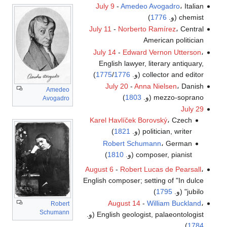
July 9
-
Amedeo Avogadro
، Italian
chemist (و.
1776
)
July 11
-
Norberto Ramírez
، Central
American politician
July 14
-
Edward Vernon Utterson
،
English lawyer, literary antiquary,
collector and editor (و.
1776
/
1775
)
July 20
-
Anna Nielsen
، Danish
Amedeo
mezzo-soprano (و.
1803
)
Avogadro
July 29
Karel Havlíček Borovský
، Czech
politician, writer (و.
1821
)
Robert Schumann
، German
composer, pianist (و.
1810
)
August 6
-
Robert Lucas de Pearsall
،
English composer; setting of "In dulce
jubilo" (و.
1795
)
August 14
-
William Buckland
،
Robert
Schumann
English geologist, palaeontologist (و.
)
1784