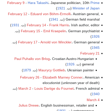
February 9
-
Hara Takashi
، Japanese politician, 10th
Prime
Minister of Japan
(ت.
1921
)
February 12
-
Eduard von Böhm-Ermolli
، Austrian general,
German field marshal (ت.
1941
)
، Irish author, editor (ت.
Frank Harris
-
February 14
1931
)
، German psychiatrist (ت.
Emil Kraepelin
-
February 15
)
1926
، German general (ت.
Arnold von Winckler
-
February 17
)
1945
February 21
Paul Puhallo von Brlog
، Croatian Austro-Hungarian
general (ت.
1926
)
، Ukrainian painter (ت.
Maurycy Gottlieb
1879
)
February 26
-
Elizabeth Marney Conner
، American
elocutionist (unknown year of death)
، French admiral (ت.
Louis Dartige du Fournet
-
March 2
)
1940
March 4
Julius Drewe
، English businessman, retailer and
entrepreneur (ت.
1931
)