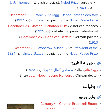
J. J. Thomson
، English physicist,
Nobel Prize
laureate
(ت.
1940
)
December 22
-
Frank B. Kellogg
،
United States Secretary
Nobel Peace Prize
، recipient of the
of State
(ت.
1937
)
December 23
-
James Buchanan Duke
، American tobacco
and electric power industrialist (ت.
1925
)
، German painter (ت.
Hans von Bartels
-
December 25
)
1913
December 28
-
Woodrow Wilson
، 28th
President of the
Nobel Peace Prize
، recipient of the
United States
(ت.
1924
)
مجهولة التاريخ
زبيدة هانم
، والدة
مصطفى كمال أتاتورك
(ت.
1923
)
، Chilean doctor (ت. ?)
Juan Nepomuceno Rencoret
وفيات
يناير-يونيو
January 4
-
Charles Brudenell-Bruce,