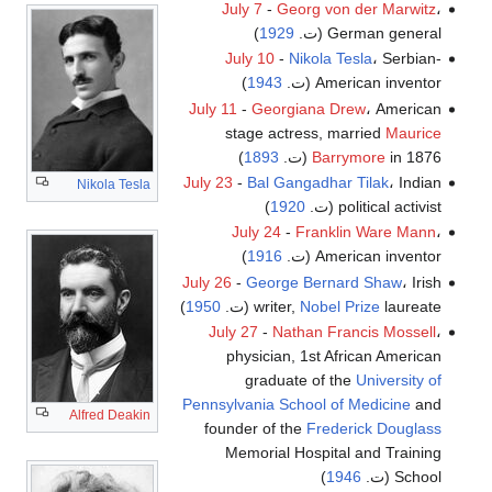
July 7
-
Georg von der Marwitz
،
German general (ت.
1929
)
July 10
-
Nikola Tesla
، Serbian-
American inventor (ت.
1943
)
July 11
-
Georgiana Drew
، American
stage actress, married
Maurice
in 1876 (ت.
Barrymore
1893
)
July 23
-
Bal Gangadhar Tilak
، Indian
Nikola Tesla
political activist (ت.
1920
)
July 24
-
Franklin Ware Mann
،
American inventor (ت.
1916
)
July 26
-
George Bernard Shaw
، Irish
laureate (ت.
Nobel Prize
writer,
1950
)
July 27
-
Nathan Francis Mossell
،
physician, 1st African American
graduate of the
University of
Pennsylvania School of Medicine
and
Alfred Deakin
founder of the
Frederick Douglass
Memorial Hospital and Training
School (ت.
1946
)