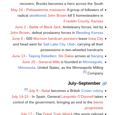
recovers; Brooks becomes a hero across the South.
May 24
-
Pottawatomie massacre
: A group of followers of
radical
abolitionist
John Brown
kill 5 homesteaders in
.
Franklin County, Kansas
June 2
-
Battle of Black Jack
: Antislavery forces, led by
.
John Brown
، defeat proslavery forces in
Bleeding Kansas
June 9
- 500
Mormon handcart pioneers
leave
Iowa City
and head west for
Salt Lake City, Utah
، carrying all their
possessions in two-wheeled handcarts.
.
June 13
-
Taiping Rebellion
:
Shi Dakai
arrives at
Nanjing
June 20
-
General Mills
is founded in
Minneapolis,
Minnesota
، United States, as the Minneapolis Milling
[5]
Company.
July–September
[6]
.
July 9
-
Natal
becomes a British
Crown colony
July 14
-
15
- In Spain, General
Leopoldo O'Donnell
takes
control of the government, bringing an end to the
bienio
.
progresista
July 17
- The
Great Train Wreck
(the worst railroad