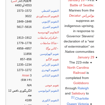
January 26
- First
丙辰年
(النار
التنين
)
Battle of Seattle
:
4553 أو 4493
Marines from the
التقويم القبطي
1572–1573
يوإس‌إس
Decatur
التقويم الديسكوردي
3022
suppress an
التقويم الإثيوپي
1848–1849
indigenous uprising,
التقويم العبري
5616–5617
in response to
التقاويم الهندوسية
Governor Stevens'
-
ڤيكرام سامڤات
1912–1913
declaration of a "war
-
شاكا سامڤات
1778–1779
of extermination" on
-
كالي يوگا
4957–4958
Native communities.
تقويم الهولوسين
11856
January 29
تقويم الإگبو
856–857
The 223-mile
التقويم الإيراني
1234–1235
North Carolina
التقويم الهجري
1272–1273
Railroad
is
التقويم الياباني
3
Ansei
completed from
(安政３年)
Goldsboro
تقويم جوچى
N/A
through
Raleigh
التقويم اليوليوسي
الگريگوري ناقص 12
and
Salisbury
to
يوم
[1]
.
Charlotte
التقويم الكوري
4189
Queen Victoria