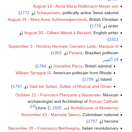
August 19
-
Anna Maria Rüttimann-Meyer von
، politically active Swiss salonist (و.
Schauensee
1772
)
August 29
-
Mary Anne Schimmelpenninck
، British Christian
writer (و.
1778
)
، English writer (و.
Gilbert Abbott à Beckett
-
August 30
)
1811
September 3
-
Honório Hermeto Carneiro Leão, Marquis of
، Brazilian politician (و.
Paraná
1801
)
19 أكتوبر
، British admiral (و.
Josceline Percy
1784
)
William Sprague III
، American politician from Rhode
Island (و.
1799
)
Said bin Sultan, Sultan of Muscat and Oman
(و.
1797
)
October 21
-
Francisco Plancarte y Navarrete
، Mexican
archaeologist and Archbishop of
Roman Catholic
[16]
Archdiocese of Monterrey
(ت. June 2,
1920
)
November 23
-
Manuela Sáenz
، Colombian national
heroine (و.
1797
)
December 20
-
Francesco Bentivegna
، Italian revolutionary