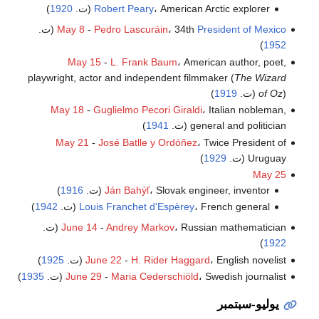
، American Arctic explorer (ت.
Robert Peary
1920
)
President of Mexico
، 34th
Pedro Lascuráin
-
May 8
(ت.
)
1952
May 15
-
L. Frank Baum
، American author, poet,
playwright, actor and independent filmmaker (
The Wizard
) (ت.
of Oz
1919
)
May 18
-
Guglielmo Pecori Giraldi
، Italian nobleman,
general and politician (ت.
1941
)
May 21
-
José Batlle y Ordóñez
، Twice President of
Uruguay (ت.
1929
)
May 25
، Slovak engineer, inventor (ت.
Ján Bahýľ
1916
)
، French general (ت.
Louis Franchet d'Espèrey
1942
)
، Russian mathematician (ت.
Andrey Markov
-
June 14
)
1922
، English novelist (ت.
H. Rider Haggard
-
June 22
1925
)
، Swedish journalist (ت.
Maria Cederschiöld
-
June 29
1935
)
يوليو-سبتمبر