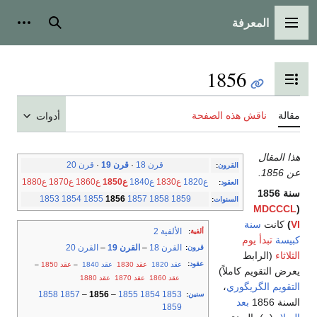
المعرفة
القائمة الرئيسية
بحث
أدوات
1856
تبديل عرض جدول المحتويات
مقالة
ناقش هذه الصفحة
أدوات
هذا المقال
قرن 18
·
قرن 19
·
قرن 20
القرون
:
عن 1856.
ع1820
ع1830
ع1840
ع1850
ع1860
ع1870
ع1880
العقود
:
سنة 1856
1853
1854
1855
1856
1857
1858
1859
السنوات
:
MDCCCL
(
VI
)
كانت
سنة
الألفية 2
ألفية
:
كبيسة
تبدأ يوم
القرن 18
–
القرن 19
–
القرن 20
قرون
:
الثلاثاء
(الرابط
عقود
:
عقد 1820
عقد 1830
عقد 1840
–
عقد 1850
–
يعرض التقويم كاملاً)
عقد 1860
عقد 1870
عقد 1880
التقويم الگريگوري
،
1858
1857
–
1856
–
1855
1854
1853
سنين
:
السنة 1856
بعد
1859