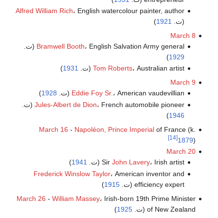
Alfred William Rich
، English watercolour painter, author
(ت.
1921
)
March 8
، English Salvation Army general (ت.
Bramwell Booth
)
1929
، Australian artist (ت.
Tom Roberts
1931
)
March 9
، American vaudevillian (ت.
Eddie Foy Sr.
1928
)
، French automobile pioneer (ت.
Jules-Albert de Dion
)
1946
March 16
-
Napoléon, Prince Imperial
of France (k.
[14]
1879
)
March 20
، Irish artist (ت.
John Lavery
Sir
1941
)
Frederick Winslow Taylor
، American inventor and
efficiency expert (ت.
1915
)
March 26
-
William Massey
، Irish-born 19th Prime Minister
of New Zealand (ت.
1925
)