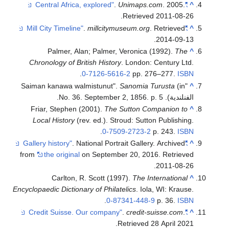
.
Unimaps.com
. 2005
.
"Central Africa, explored"
^
.
Retrieved
2011-08-26
.
millcitymuseum.org
. Retrieved
"Mill City Timeline"
^
.
2014-09-13
Palmer, Alan; Palmer, Veronica (1992).
The
^
Chronology of British History
. London: Century Ltd.
.
0-7126-5616-2
pp. 276–277.
ISBN
Sanomia Turusta
(in
"Saiman kanawa walmistunut".
^
الفنلندية). No. 36. September 2, 1856. p. 5.
Friar, Stephen (2001).
The Sutton Companion to
^
Local History
(rev. ed.). Stroud: Sutton Publishing.
.
0-7509-2723-2
p. 243.
ISBN
. National Portrait Gallery. Archived
"Gallery history"
^
from
the original
on September 20, 2016
. Retrieved
.
2011-08-26
Carlton, R. Scott (1997).
The International
^
Encyclopaedic Dictionary of Philatelics
. Iola, WI: Krause.
.
0-87341-448-9
p. 36.
ISBN
.
credit-suisse.com
.
"Credit Suisse. Our company"
^
.
Retrieved
28 April
2021