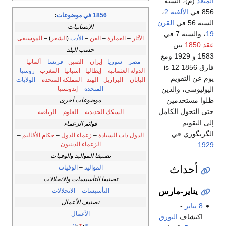
الميلاد
(م)، السنة
856 في
الألفية 2
،
1856 في موضوعات
:
السنة 56 في
القرن
الإنسانيات
19
، والسنة 7 في
الآثار
–
العمارة
–
الفن
–
الأدب
(
الشعر
) –
الموسيقى
عقد 1850
بين
حسب البلد
1583 و 1929 ومع
مصر
–
سوريا
-
إيران
–
الصين
-
فرنسا
–
ألمانيا
–
فارق 1856 is 12
الدولة العثمانية
–
إيطاليا
-
اسبانيا
-
المغرب
–
روسيا
-
يوم عن التقويم
اليابان
–
البرازيل
-
الهند
-
المملكة المتحدة
–
الولايات
المتحدة
–
إندونسيا
اليوليوسي، والذين
ظلوا مستخدمين
موضوعات أخرى
حتى التحول الكامل
السكك الحديدية
–
العلوم
–
الرياضة
إلى التقويم
قوائم الزعماء
الگريگوري في
الدول ذات السيادة
–
زعماء الدول
–
حكام الأقاليم
–
الزعماء الدينيون
.
1929
تصنيفا المواليد والوفيات
أحداث
المواليد
–
الوفيات
تصنيفا التأسيسات والانحلالات
يناير-مارس
التأسيسات
–
الانحلالات
تصنيف الأعمال
8 يناير
-
الأعمال
اكتشاف
البورق
v
t
e