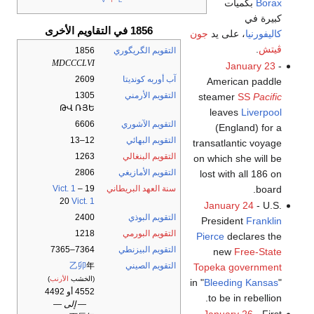
Borax
بكميات
كبيرة في
1856 في التقاويم الأخرى
كاليفورنيا
، على يد
جون
ڤيتش
.
التقويم الگريگوري
1856
MDCCCLVI
January 23
-
آب أوربه كونديتا
2609
American paddle
التقويم الأرمني
1305
steamer
SS
Pacific
ԹՎ ՌՅԵ
leaves
Liverpool
التقويم الآشوري
6606
(England) for a
التقويم البهائي
12–13
transatlantic voyage
التقويم البنغالي
1263
on which she will be
التقويم الأمازيغي
2806
lost with all 186 on
board.
سنة العهد البريطاني
19
–
Vict. 1
20
Vict. 1
January 24
- U.S.
التقويم البوذي
2400
President
Franklin
التقويم البورمي
1218
Pierce
declares the
التقويم البيزنطي
7364–7365
new
Free-State
التقويم الصيني
年
乙卯
Topeka government
(الخشب
الأرنب
)
in "
Bleeding Kansas
"
4552 أو 4492
to be in rebellion.
— إلى —