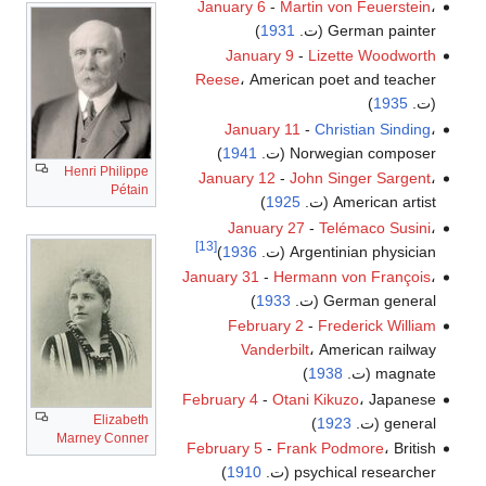
January 6
-
Martin von Feuerstein
،
German painter (ت.
1931
)
January 9
-
Lizette Woodworth
Reese
، American poet and teacher
(ت.
1935
)
January 11
-
Christian Sinding
،
Norwegian composer (ت.
1941
)
Henri Philippe
January 12
-
John Singer Sargent
،
Pétain
American artist (ت.
1925
)
January 27
-
Telémaco Susini
،
[13]
Argentinian physician (ت.
1936
)
January 31
-
Hermann von François
،
German general (ت.
1933
)
February 2
-
Frederick William
Vanderbilt
، American railway
magnate (ت.
1938
)
February 4
-
Otani Kikuzo
، Japanese
Elizabeth
general (ت.
1923
)
Marney Conner
February 5
-
Frank Podmore
، British
psychical researcher (ت.
1910
)