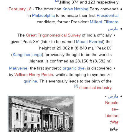
[2]
killing 374 and 123 respectively.
February 18
- The American
Know Nothing
Party convenes
in
Philadelphia
to nominate their first
Presidential
.
candidate, former President
Millard Fillmore
مارس
The
Great Trigonometrical Survey
of India officially
gives 'Peak XV' (later to be named
Mount Everest
) the
height of 29،002 ft (8،840 m). 'Peak IX'
(
Kangchenjunga
), previously thought to be the world's
highest, is confirmed as 28،156 ft (8،582 m).
Mauveine
، the first synthetic
organic
dye
، is discovered
by
William Henry Perkin
، while attempting to synthesize
quinine
. This eventually leads to the birth of the
[3]
.
chemical industry
مارس
-
Nepale
se–
Tibetan
:
War
توقيع