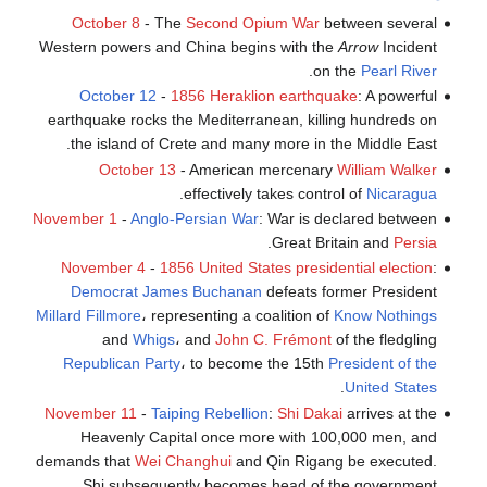
October 8
- The
Second Opium War
between several
Western powers and China begins with the
Arrow
Incident
.
on the
Pearl River
October 12
-
1856 Heraklion earthquake
: A powerful
earthquake rocks the Mediterranean, killing hundreds on
the island of Crete and many more in the Middle East.
October 13
- American mercenary
William Walker
.
effectively takes control of
Nicaragua
November 1
-
Anglo-Persian War
: War is declared between
.
Great Britain and
Persia
November 4
-
1856 United States presidential election
:
Democrat
James Buchanan
defeats former President
Millard Fillmore
، representing a coalition of
Know Nothings
and
Whigs
، and
John C. Frémont
of the fledgling
Republican Party
، to become the 15th
President of the
.
United States
November 11
-
Taiping Rebellion
:
Shi Dakai
arrives at the
Heavenly Capital once more with 100,000 men, and
demands that
Wei Changhui
and Qin Rigang be executed.
Shi subsequently becomes head of the government.