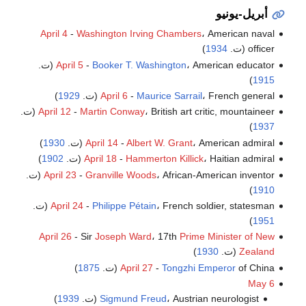
أبريل-يونيو
April 4
-
Washington Irving Chambers
، American naval
officer (ت.
1934
)
، American educator (ت.
Booker T. Washington
-
April 5
)
1915
، French general (ت.
Maurice Sarrail
-
April 6
1929
)
، British art critic, mountaineer (ت.
Martin Conway
-
April 12
)
1937
، American admiral (ت.
Albert W. Grant
-
April 14
1930
)
، Haitian admiral (ت.
Hammerton Killick
-
April 18
1902
)
، African-American inventor (ت.
Granville Woods
-
April 23
)
1910
، French soldier, statesman (ت.
Philippe Pétain
-
April 24
)
1951
April 26
- Sir
Joseph Ward
، 17th
Prime Minister of New
Zealand
(ت.
1930
)
of China (ت.
Tongzhi Emperor
-
April 27
1875
)
May 6
، Austrian neurologist (ت.
Sigmund Freud
1939
)