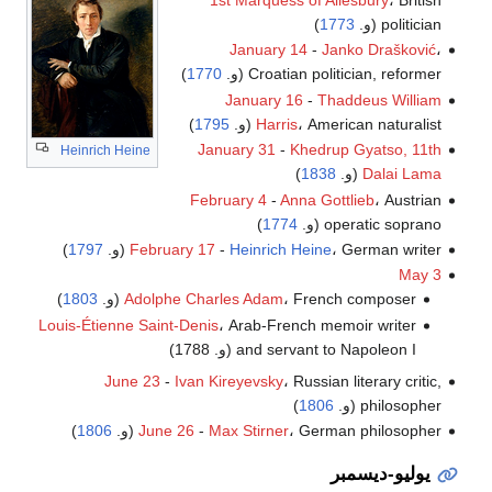
1st Marquess of Ailesbury
، British
politician (و.
1773
)
January 14
-
Janko Drašković
،
Croatian politician, reformer (و.
1770
)
January 16
-
Thaddeus William
، American naturalist (و.
Harris
1795
)
January 31
-
Khedrup Gyatso, 11th
Heinrich Heine
Dalai Lama
(و.
1838
)
February 4
-
Anna Gottlieb
، Austrian
operatic soprano (و.
1774
)
، German writer (و.
Heinrich Heine
-
February 17
1797
)
May 3
، French composer (و.
Adolphe Charles Adam
1803
)
Louis-Étienne Saint-Denis
، Arab-French memoir writer
and servant to Napoleon I (و. 1788)
June 23
-
Ivan Kireyevsky
، Russian literary critic,
philosopher (و.
1806
)
، German philosopher (و.
Max Stirner
-
June 26
1806
)
يوليو-ديسمبر