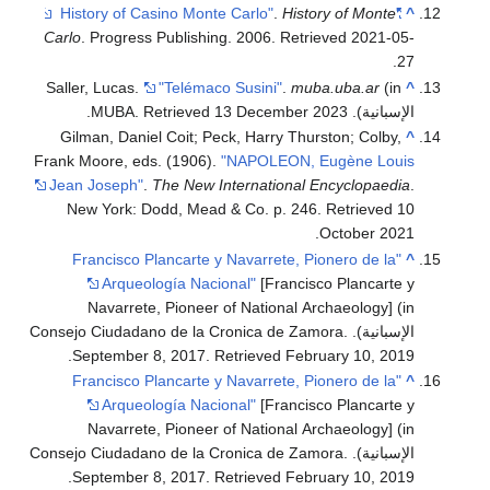
.
History of Monte
"History of Casino Monte Carlo"
^
Carlo
. Progress Publishing. 2006
. Retrieved
2021-05-
.
27
Saller, Lucas.
"Telémaco Susini"
.
muba.uba.ar
(in
^
الإسبانية). MUBA
2023
13 December
. Retrieved
.
Gilman, Daniel Coit; Peck, Harry Thurston; Colby,
^
Frank Moore, eds. (1906).
"NAPOLEON, Eugène Louis
Jean Joseph"
.
The New International Encyclopaedia
.
New York: Dodd, Mead & Co. p. 246
. Retrieved
10
.
October
2021
"Francisco Plancarte y Navarrete, Pionero de la
^
Arqueología Nacional"
[Francisco Plancarte y
Navarrete, Pioneer of National Archaeology] (in
الإسبانية). Consejo Ciudadano de la Cronica de Zamora.
.
September 8, 2017
. Retrieved
February 10,
2019
"Francisco Plancarte y Navarrete, Pionero de la
^
Arqueología Nacional"
[Francisco Plancarte y
Navarrete, Pioneer of National Archaeology] (in
الإسبانية). Consejo Ciudadano de la Cronica de Zamora.
.
September 8, 2017
. Retrieved
February 10,
2019