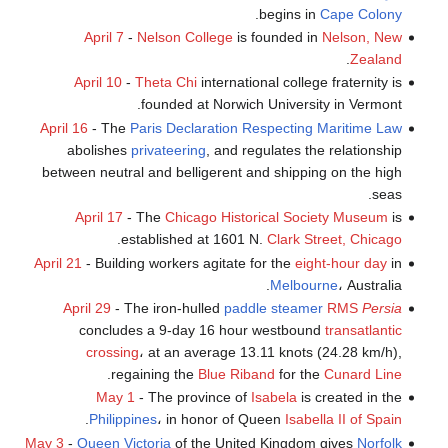
.
begins in
Cape Colony
April 7
-
Nelson College
is founded in
Nelson, New
.
Zealand
April 10
-
Theta Chi
international college fraternity is
founded at Norwich University in Vermont.
April 16
- The
Paris Declaration Respecting Maritime Law
abolishes
privateering
, and regulates the relationship
between neutral and belligerent and shipping on the high
seas.
April 17
- The
Chicago Historical Society Museum
is
.
established at 1601 N.
Clark Street, Chicago
April 21
- Building workers agitate for the
eight-hour day
in
Melbourne
، Australia.
April 29
- The iron-hulled
paddle steamer
RMS
Persia
concludes a 9-day 16 hour westbound
transatlantic
crossing
، at an average 13.11 knots (24.28 km/h),
.
regaining the
Blue Riband
for the
Cunard Line
May 1
- The province of
Isabela
is created in the
.
Philippines
، in honor of Queen
Isabella II of Spain
May 3
-
Queen Victoria
of the United Kingdom gives
Norfolk