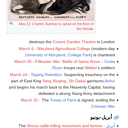
May 22
:
Charles Sumner is caned on the floor of
the Senate
destroys the
Covent Garden Theatre
in London.
March 6
-
Maryland Agricultural College
(modern-day
University of Maryland, College Park
) is chartered.
March 20
-
Filibuster War
:
Battle of Santa Rosa
: -
Costa
Rican
troops rout
Walker
's soldiers.
March 24
-
Taiping Rebellion
: Suspecting treachery on the
part of East King
Yang Xiuqing
،
Shi Dakai
garrisons
Anhui
and begins his march back to the Heavenly Capital, having
defeated a strong Xiang Army detachment.
March 31
- The
Treaty of Paris
is signed, ending the
.
Crimean War
أبريل-يونيو
أبريل
- The
Xhosa cattle-killing movement and famine