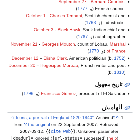
September 27
-
Bernard Courtois
,
French chemist (و.
1777
)
October 1
-
Charles Tennant
, Scottish chemist and
industrialist (و.
1768
)
October 3
-
Black Hawk
, Sauk Indian chief and
autobiographer (و.
1767
)
November 21
-
Georges Mouton
, count of Lobau,
Marshal
of France
(و.
1770
)
December 12
–
Elisha Clark
, American politician (b.
1752
)
December 20
–
Hégésippe Moreau
, French writer and poet
(b.
1810
)
تاريخ مجهول
, president of El Salvador (و.
Francisco Gómez
1796
)
الهامش
. Archived
"Icons, a portrait of England 1820-1840"
^
from
the original
on 22 September 2007
. Retrieved
2007-09-12
.
{{
cite web
}}
:
Unknown parameter
|deadurl=
ignored (
|url-status=
suggested) (
help
)