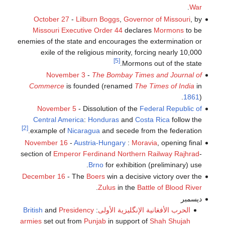
.
War
October 27
-
Lilburn Boggs
,
Governor of Missouri
, by
Missouri Executive Order 44
declares
Mormons
to be
enemies of the state and encourages the extermination or
exile of the religious minority, forcing nearly 10,000
[5]
Mormons out of the state.
November 3
-
The Bombay Times and Journal of
Commerce
is founded (renamed
The Times of India
in
1861
).
November 5
- Dissolution of the
Federal Republic of
Central America
:
Honduras
and
Costa Rica
follow the
[2]
example of
Nicaragua
and secede from the federation.
November 16
-
Austria-Hungary
:
Moravia
, opening final
section of
Emperor Ferdinand Northern Railway
Rajhrad
-
Brno
for exhibition (preliminary) use.
December 16
- The
Boers
win a decisive victory over the
.
Zulus
in the
Battle of Blood River
ديسمبر
الحرب الأفغانية الإنگليزية الأولى
:
Presidency
and
British
armies
set out from
Punjab
in support of
Shah Shujah