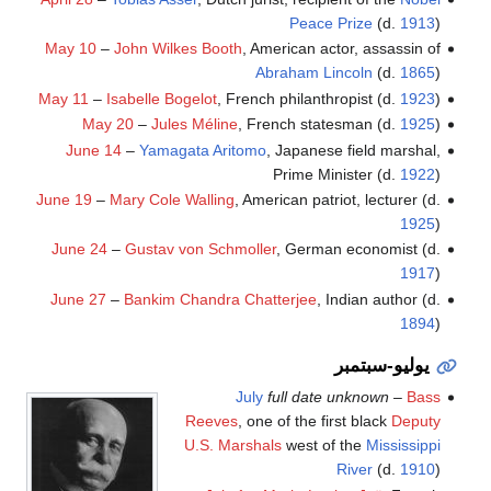
Peace Prize
(d.
1913
)
May 10
–
John Wilkes Booth
, American actor, assassin of
Abraham Lincoln
(d.
1865
)
May 11
–
Isabelle Bogelot
, French philanthropist (d.
1923
)
May 20
–
Jules Méline
, French statesman (d.
1925
)
June 14
–
Yamagata Aritomo
, Japanese field marshal,
Prime Minister (d.
1922
)
June 19
–
Mary Cole Walling
, American patriot, lecturer (d.
1925
)
June 24
–
Gustav von Schmoller
, German economist (d.
1917
)
June 27
–
Bankim Chandra Chatterjee
, Indian author (d.
1894
)
يوليو-سبتمبر
July
full date unknown
–
Bass
Reeves
, one of the first black
Deputy
U.S. Marshals
west of the
Mississippi
River
(d.
1910
)