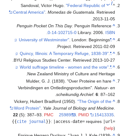
أ
ب
Sandoval, Victor Hugo.
"Federal Republic of
^
Central America"
.
Monedas de Guatemala
. Retrieved
.
2013-11-05
Penguin Pocket On This Day
. Penguin Reference
^
.
0-14-102715-0
Library. 2006.
ISBN
. London: Beginnings
"University of Westminster"
^
.
Project
. Retrieved
2011-02-09
.
"Quincy, Illinois: A Temporary Refuge, 1838-39"
^
.
BYU Religious Studies Center
. Retrieved
2013-10-27
.
"World suffrage timeline - women and the vote"
^
New Zealand Ministry of Culture and Heritage.
Mulder, G. J. (1838). "Over Proteine en hare
^
Verbindingen en Ontledingsproducten".
Natuur- en
scheikundig Archief
.
6
: 87–162.
Vickery, Hubert Bradford (1950).
"The Origin of the
^
Word Protein"
.
Yale Journal of Biology and Medicine
.
22
(5): 387–93.
PMC
2598953
.
PMID
15413335
.
{{
cite journal
}}
:
|access-date=
requires
|url=
(
help
)
Enrique Herrero Ducloux, "Juan J. J. Kyle (1838-
^