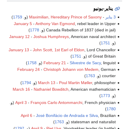
يناير-يونيو
3 يناير
-
Maximilian, Hereditary Prince of Saxony
(و.
1759
)
January 5
-
Anthony Van Egmond
, rebel leader in Upper
Canada Rebellion of 1837 (died in jail) (و.
1778
)
January 12
-
Joshua Humphreys
, American naval architect
(و.
1751
)
January 13
-
John Scott, 1st Earl of Eldon
, Lord Chancellor
of Great Britain (و.
1751
)
, linguist (و.
Silvestre de Sacy
-
February 21
1758
)
February 24
-
Christoph Johann von Medem
, German
courtier (و.
1763
)
, philosopher (و.
Poul Martin Møller
-
March 13
1794
)
March 16
-
Nathaniel Bowditch
, American mathematician
(و.
1773
)
, French physician (و.
François Carlo Antommarchi
-
April 3
)
1780
April 6
-
José Bonifácio de Andrada e Silva
, Brazilian
statesman and naturalist (و.
1763
)
, Voortrekker leader (in battle) (و.
Piet Uys
-
April 9
1797
)