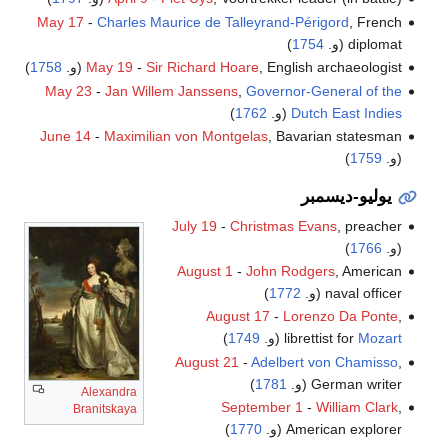
May 17
-
Charles Maurice de Talleyrand-Périgord
, French
diplomat (و.
1754
)
, English archaeologist (و.
Sir Richard Hoare
-
May 19
1758
)
May 23
-
Jan Willem Janssens
,
Governor-General of the
Dutch East Indies
(و.
1762
)
June 14
-
Maximilian von Montgelas
, Bavarian statesman
(و.
1759
)
يوليو-ديسمبر
July 19
-
Christmas Evans
, preacher
(و.
1766
)
August 1
-
John Rodgers
, American
naval officer (و.
1772
)
August 17
-
Lorenzo Da Ponte
,
Mozart
librettist for
(و.
1749
)
August 21
-
Adelbert von Chamisso
,
German writer (و.
1781
)
Alexandra
September 1
-
William Clark
,
Branitskaya
American explorer (و.
1770
)