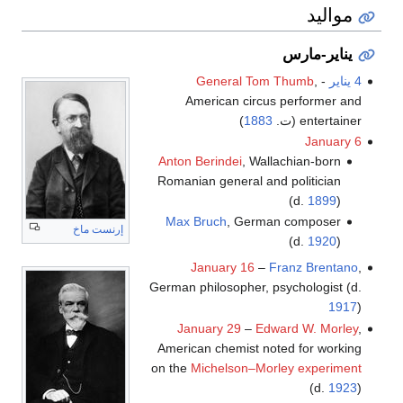
مواليد
يناير-مارس
4 يناير
-
,
General Tom Thumb
American circus performer and
entertainer (ت.
1883
)
January 6
Anton Berindei
, Wallachian-born
Romanian general and politician
(d.
1899
)
Max Bruch
, German composer
إرنست ماخ
(d.
1920
)
January 16
–
Franz Brentano
,
German philosopher, psychologist (d.
1917
)
January 29
–
Edward W. Morley
,
American chemist noted for working
on the
Michelson–Morley experiment
(d.
1923
)