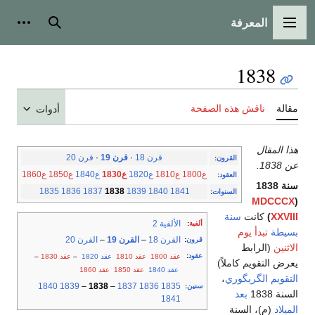
المعرفة
القائمة الرئيسية
بحث
أدوات
1838
مقالة
ناقش هذه الصفحة
أدوات
هذا المقال
قرن 18
·
قرن 19
·
قرن 20
القرون
:
عن 1838.
ع1800
ع1810
ع1820
ع1830
ع1840
ع1850
ع1860
العقود
:
سنة 1838
1835
1836
1837
1838
1839
1840
1841
السنوات
:
MDCCCX
(
XXVIII
)
كانت
سنة
الألفية 2
ألفية
:
بسيطة
تبدأ يوم
القرن 18
–
القرن 19
–
القرن 20
قرون
:
الاثنين
(الرابط
عقود
:
عقد 1800
عقد 1810
عقد 1820
–
عقد 1830
–
يعرض التقويم كاملاً)
عقد 1840
عقد 1850
عقد 1860
التقويم الگريگوري
،
1840
1839
–
1838
–
1837
1836
1835
سنين
:
السنة 1838
بعد
1841
الميلاد
(م)، السنة