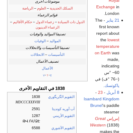
Royal
موضوعات أخرى
Exchange
in
السكك الحديدية
–
العلوم
–
الرياضة
London.
قوائم الزعماء
21 يناير
- The
الدول ذات السيادة
–
زعماء الدول
–
حكام الأقاليم
–
first known
الزعماء الدينيون
report about
تصنيفا المواليد والوفيات
the
lowest
المواليد
–
الوفيات
temperature
تصنيفا التأسيسات والانحلالات
on Earth
was
التأسيسات
–
الانحلالات
made,
تصنيف الأعمال
indicating
الأعمال
−60 °س
v
t
e
(−76 °ف) في
ياكوتسك
.
1838 في التقاويم الأخرى
8 أبريل
-
23
-
التقويم الگريگوري
1838
Isambard Kingdom
MDCCCXXXVIII
Brunel
's paddle
آب أوربه كونديتا
2591
steamer
التقويم الأرمني
1287
إس‌إس
Great
ԹՎ ՌՄՁԷ
Western
(1838)
التقويم الآشوري
6588
makes the