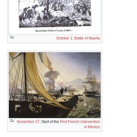
October 1
:
Battle of Maella
November 27
: Start of the
First French intervention
in Mexico