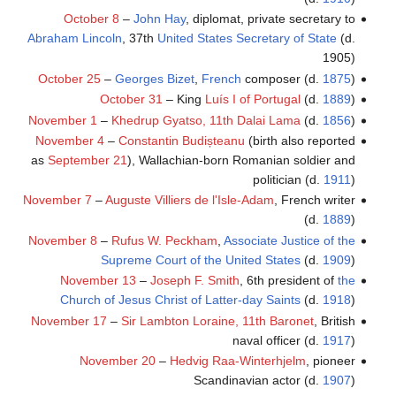
October 8
–
John Hay
, diplomat, private secretary to
Abraham Lincoln
, 37th
United States Secretary of State
(d.
1905)
October 25
–
Georges Bizet
,
French
composer (d.
1875
)
October 31
– King
Luís I of Portugal
(d.
1889
)
November 1
–
Khedrup Gyatso, 11th Dalai Lama
(d.
1856
)
November 4
–
Constantin Budișteanu
(birth also reported
as
September 21
), Wallachian-born Romanian soldier and
politician (d.
1911
)
November 7
–
Auguste Villiers de l'Isle-Adam
, French writer
(d.
1889
)
November 8
–
Rufus W. Peckham
,
Associate Justice of the
Supreme Court of the United States
(d.
1909
)
November 13
–
Joseph F. Smith
, 6th president of
the
Church of Jesus Christ of Latter-day Saints
(d.
1918
)
November 17
–
Sir Lambton Loraine, 11th Baronet
, British
naval officer (d.
1917
)
November 20
–
Hedvig Raa-Winterhjelm
, pioneer
Scandinavian actor (d.
1907
)