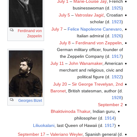
July 1
–
Marie-Louise Jaÿ
, French
businesswoman (d.
1925
)
July 5
–
Vatroslav Jagić
, Croatian
scholar (d.
1923
)
July 7
–
Felice Napoleone Canevaro
,
Ferdinand von
Italian admiral (d.
1926
)
Zeppelin
July 8
–
Ferdinand von Zeppelin
,
German military officer, founder of
the Zeppelin Company (d.
1917
)
July 11
–
John Wanamaker
, American
merchant and religious, civic and
political figure (d.
1922
)
July 20
–
Sir George Trevelyan, 2nd
Baronet
, British statesman, author (d.
1928
)
Georges Bizet
September 2
Bhaktivinoda Thakur
, Indian guru,
philosopher (d.
1914
)
Liliuokalani
, last Queen of Hawaii (d.
1917
)
September 17
–
Valeriano Weyler
, Spanish general (d.