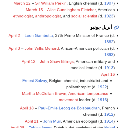
March 12
–
Sir William Perkin
, English chemist (d.
1907
)
March 15
–
Alice Cunningham Fletcher
, American
ethnologist
,
anthropologist
, and
social scientist
(d.
1923
)
أبريل-يونيو
April 2
–
Léon Gambetta
, 37th Prime Minister of France (d.
1882
)
April 3
–
John Willis Menard
, African-American politician (d.
1893
)
April 12
–
John Shaw Billings
, American military and
medical leader (d.
1913
)
April 16
Ernest Solvay
, Belgian chemist, industrialist and
philanthropist (d.
1922
)
Martha McClellan Brown
,
American temperance
movement
leader (d.
1916
)
April 18
–
Paul-Émile Lecoq de Boisbaudran
, French
chemist (d.
1912
)
April 21
–
John Muir
, American ecologist (d.
1914
)
April 28
–
Tobias Asser
, Dutch jurist, recipient of the
Nobel