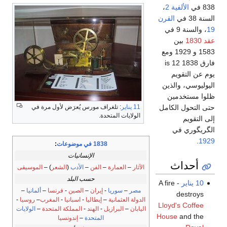
838 في
الألفية 2
،
السنة 38 في
القرن
19
، والسنة 9 في
عقد 1830
بين
1583 و 1929 ومع
فارق 1838 is 12
يوم عن التقويم
اليوليوسي، والذين
ظلوا مستخدمين
11 يناير
: تلغراف مورس يُعرَض لأول مرة في
حتى التحول الكامل
الولايات المتحدة.
إلى التقويم
الگريگوري في
.
1929
1838 في موضوعات
:
الإنسانيات
أحداث
الآثار
–
العمارة
–
الفن
–
الأدب
(
الشعر
) –
الموسيقى
حسب البلد
10 يناير
- A fire
مصر
–
سوريا
-
إيران
–
الصين
-
فرنسا
–
ألمانيا
–
destroys
الدولة العثمانية
–
إيطاليا
-
اسبانيا
-
المغرب
–
روسيا
-
Lloyd's Coffee
اليابان
–
البرازيل
-
الهند
-
المملكة المتحدة
–
الولايات
House
and the
المتحدة
–
إندونسيا