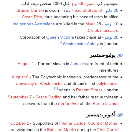
معيشتهم في
مسيرة الدموع
. قتل 4000 شخص نتيجة لذلك.
28 مايو
-
Head of State of
is sworn in as
Braulio Carrillo
Costa Rica
, thus beginning his second term in office.
10 يونيو
- 28
Myall
are killed in the
Indigenous Australians
.
Creek massacre
28 يونيو
- Coronation of
takes place at
Queen Victoria
[3]
Westminster Abbey
in London.
يوليو-سبتمبر
August 1
- Former slaves in
Jamaica
are freed of their
indentures.
August 6
- The Polytechnic Institution, predecessor of the
University of Westminster
and Britain's first
polytechnic
,
[4]
opens in
Regent Street
, London.
September 7
-
Grace Darling
and her father rescue thirteen
.
survivors from the
Forfarshire
off the
Farne Islands
أكتوبر-ديسمبر
October 1
- Supporters of
Infante Carlos, Count of Molina
,
are victorious in the
Battle of Maella
during the
First Carlist