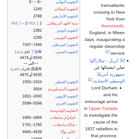
التقويم البهائي
−6 – −5
transatlantic
التقويم البنغالي
1245
crossing to New
التقويم الأمازيغي
2788
York from
سنة العهد البريطاني
1
Vict. 1
– 2
Vict. 1
Avonmouth
,
التقويم البوذي
2382
England, in fifteen
التقويم البورمي
1200
days, inaugurating a
التقويم البيزنطي
7346–7347
regular steamship
[1]
التقويم الصيني
年
丁酉
(النار
الديك
)
service.
4534 أو 4474
30 أبريل
-
نيكاراگوا
— إلى —
تعلن انفصالها عن
戊戌年
(التراب
الكلب
)
جمهورية أمريكا
4535 أو 4475
[2]
الوسطى الاتحادية
.
التقويم القبطي
1554–1555
Lord Durham
التقويم الديسكوردي
3004
and his
التقويم الإثيوپي
1830–1831
entourage arrive
التقويم العبري
5598–5599
in
Upper Canada
التقاويم الهندوسية
to investigate the
-
ڤيكرام سامڤات
1894–1895
cause of the
-
شاكا سامڤات
1760–1761
1837 rebellion in
-
كالي يوگا
4939–4940
that province.