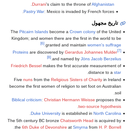
.
Durrani
's claim to the throne of
Afghanistan
Pastry War
: Mexico is invaded by French forces.
تاريخ مجهول
The
Pitcairn Islands
become a
Crown colony
of the United
Kingdom; and women there are the first in the world to be
[6]
.
granted and maintain
women's suffrage
[7]
Proteins
are discovered by
Gerardus Johannes Mulder
[8]
.
and named by
Jöns Jacob Berzelius
Friedrich Bessel
makes the first accurate measurement of
.
distance to a
star
Five
nuns
from the
Religious Sisters of Charity
in Ireland
become the first women of religion to set foot on Australian
soil.
Biblical criticism
:
Christian Hermann Weisse
proposes the
.
two-source hypothesis
.
Duke University
is established in
North Carolina
The 5th century BC bronze
Chatsworth Head
is acquired by
.
the
6th Duke of Devonshire
at
Smyrna
from
H. P. Borrell