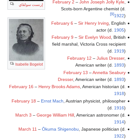
February 2
–
John Joseph Jolly Kyle
,
إرنست سولڤاي
Scots-born Argentine chemist (d.
[9]
1922
)
February 6
–
Sir Henry Irving
, English
actor (d.
1905
)
February 9
–
Sir Evelyn Wood
, British
field marshal, Victoria Cross recipient
(d.
1919
)
February 12
–
Julius Dresser
,
Isabelle Bogelot
American writer (d.
1893
)
February 13
–
Annetta Seabury
Dresser
, American writer (d.
1893
)
February 16
–
Henry Brooks Adams
, American historian (d.
1918
)
February 18
–
Ernst Mach
, Austrian physicist, philosopher
(d.
1916
)
March 3
–
George William Hill
, American astronomer (d.
1914
)
March 11
–
Ōkuma Shigenobu
, Japanese politician (d.
1922
)