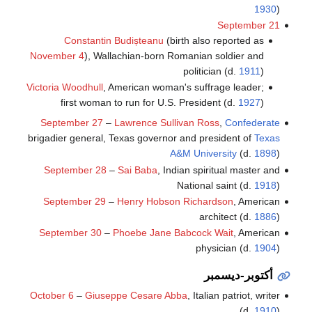
1930
)
September 21
Constantin Budișteanu
(birth also reported as
November 4
), Wallachian-born Romanian soldier and
politician (d.
1911
)
Victoria Woodhull
, American woman's suffrage leader;
first woman to run for U.S. President (d.
1927
)
September 27
–
Lawrence Sullivan Ross
,
Confederate
brigadier general, Texas governor and president of
Texas
A&M University
(d.
1898
)
September 28
–
Sai Baba
, Indian spiritual master and
National saint (d.
1918
)
September 29
–
Henry Hobson Richardson
, American
architect (d.
1886
)
September 30
–
Phoebe Jane Babcock Wait
, American
physician (d.
1904
)
أكتوبر-ديسمبر
October 6
–
Giuseppe Cesare Abba
, Italian patriot, writer
(d.
1910
)