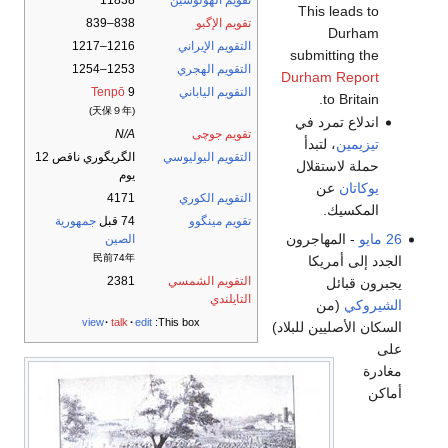
تقويم الهولوسين
11838
This leads to
تقويم الإگبو
838–839
Durham
التقويم الإيراني
1216–1217
submitting the
التقويم الهجري
1253–1254
Durham Report
التقويم الياباني
9
Tenpō
to Britain.
(天保９年)
اندلاع تمرد في
تقويم جوچى
N/A
تيزيمين
، لتبدأ
التقويم اليوليوسي
الگريگوري ناقص 12
حملة لاستقلال
يوم
يوكاتان
عن
التقويم الكوري
4171
المكسيك.
تقويم مينگوو
74 قبل
جمهورية
26 مايو
- المهاجرون
الصين
民前74年
الجدد إلى أمريكا
التقويم الشمسي
2381
يجبرون قبائل
التايلندي
الشيروكي
(من
view
talk
edit
This box:
السكان الأصليين للبلاد)
على
مغادرة
أماكن