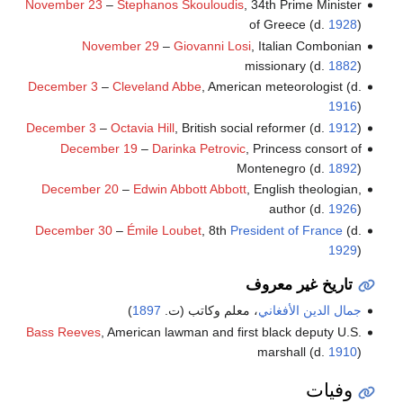
November 23
–
Stephanos Skouloudis
, 34th Prime Minister
of Greece (d.
1928
)
November 29
–
Giovanni Losi
, Italian Combonian
missionary (d.
1882
)
December 3
–
Cleveland Abbe
, American meteorologist (d.
1916
)
December 3
–
Octavia Hill
, British social reformer (d.
1912
)
December 19
–
Darinka Petrovic
, Princess consort of
Montenegro (d.
1892
)
December 20
–
Edwin Abbott Abbott
, English theologian,
author (d.
1926
)
December 30
–
Émile Loubet
, 8th
President of France
(d.
1929
)
تاريخ غير معروف
جمال الدين الأفغاني
، معلم وكاتب (ت.
1897
)
Bass Reeves
, American lawman and first black deputy U.S.
marshall (d.
1910
)
وفيات