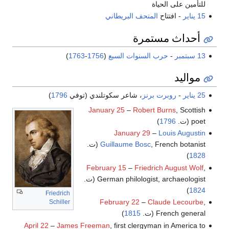
للتأمين على الحياة
15 يناير
- افتتاح
المتحف البريطاني
أحداث مستمرة
13 سبتمبر
-
حرب السنوات السبع
(
1756
-
1763
)
مواليد
25 يناير
-
روبرت برنز
، شاعر سكوتلندي (توفي
1796
)
January 25
–
Robert Burns
, Scottish
poet (ت.
1796
)
January 29
–
Louis Augustin
, French botanist (ت.
Guillaume Bosc
)
1828
February 15
–
Friedrich August Wolf
,
German philologist, archaeologist (ت.
)
1824
Friedrich
February 22
–
Claude Lecourbe
,
Schiller
French general (ت.
1815
)
April 22
–
James Freeman
, first clergyman in America to