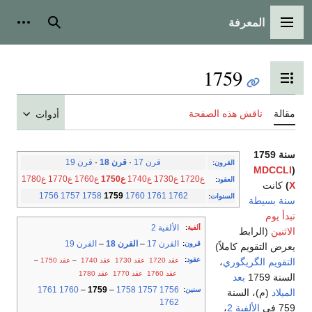
المعرفة
القائمة الرئيسية
بحث
أدوات
1759
تبديل عرض جدول المحتويات
مقالة
ناقش هذه الصفحة
أدوات
سنة 1759
قرن 17
·
قرن 18
·
قرن 19
القرون
:
MDCCLI
(
ع1720
ع1730
ع1740
ع1750
ع1760
ع1770
ع1780
العقود
:
X
)
كانت
1756
1757
1758
1759
1760
1761
1762
السنوات
:
سنة بسيطة
تبدأ يوم
الألفية 2
ألفية
:
الاثنين
(الرابط
القرن 17
–
القرن 18
–
القرن 19
قرون
:
يعرض التقويم كاملاً)
عقود
:
عقد 1720
عقد 1730
عقد 1740
–
عقد 1750
–
التقويم الگريگوري
،
عقد 1760
عقد 1770
عقد 1780
السنة 1759
بعد
1761
1760
–
1759
–
1758
1757
1756
سنين
:
الميلاد
(م)، السنة
1762
759 في
الألفية 2
،