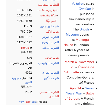
Voltaire
's satire
التقاويم الهندوسية
Candide
is
-
ڤيكرام سامڤات
1815–1816
published
-
شاكا سامڤات
1681–1682
simultaneously in
-
كالي يوگا
4860–4861
five countries.
تقويم الهولوسين
11759
The
British
تقويم الإگبو
759–760
Museum
opens
التقويم الإيراني
1137–1138
at
Montagu
التقويم الهجري
1172–1173
House
in London
التقويم الياباني
9
Hōreki
(after 6 years of
(宝暦９年)
development).
تقويم جوچى
N/A
March 4
–
November
التقويم اليوليوسي
الگريگوري ناقص 11
20
–
Étienne de
يوم
Silhouette
serves as
التقويم الكوري
4092
Controller-General
تقويم مينگوو
153 قبل
جمهورية
الصين
of France.
民前153年
April 14
–
Seven
التقويم الشمسي
2302
Years' War
–
Battle
التايلندي
of Bergen
: A French
view
talk
edit
This box:
army defeats