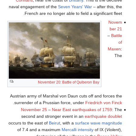
naval engagement of the
Seven Years' War
– after this, the
French are no longer able to field a significant fleet.
Novem
ber 21
–
Battle
of
Maxen
:
The
November 20
:
Battle of Quiberon Bay
Austrian army of Marshal von Daun cuts off and forces the
.
surrender of a Prussian force, under
Friedrich von Finck
November 25
–
Near East earthquakes of 1759
: The
second and stronger event in an
earthquake doublet
occurs to the east of
Beirut
, with a
surface wave magnitude
of 7.4 and a maximum
Mercalli intensity
of IX (
Violent
),