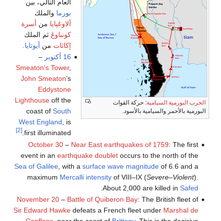
العام التالي، بين
بورما
والملك
ألاوڠپايا
من
أسرة
كونباوڠ
ثم الملك
إكاثات
من
أيوتايا
.
16 أكتوبر
–
Smeaton's Tower
,
John Smeaton
’s
Eddystone
Lighthouse
off the
الحرب البورمية السيامية
: حركة القوات
coast of
South
البورمية بالأحمر والسيامية بالأسود.
West England
, is
[2]
first illuminated.
October 30
–
Near East earthquakes of 1759
: The first
event in an
earthquake doublet
occurs to the north of the
Sea of Galilee
, with a
surface wave magnitude
of 6.6 and a
maximum
Mercalli intensity
of VIII–IX (
Severe–Violent
).
.
About 2,000 are killed in
Safed
November 20
–
Battle of Quiberon Bay
: The British fleet of
Sir Edward Hawke
defeats a French fleet under
Marshal de
Conflans
, near the coast of
Brittany
. This is the decisive