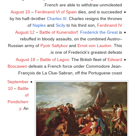
French are able to withdraw unmolested.
August 10
–
Ferdinand VI of Spain
dies, and is succeeded
by his half–brother
Charles III
. Charles resigns the thrones
.
of
Naples
and
Sicily
to his third son,
Ferdinand IV
August 12
–
Battle of Kunersdorf
:
Frederick the Great
is
rebuffed in bloody assaults, on the combined Austro–
Russian army of
Pyotr Saltykov
and
Ernst von Laudon
. This
is one of Frederick's greatest defeats.
August 18
–
Battle of Lagos
: The British fleet of
Edward
Boscawen
defeats a French force under Commodore Jean-
François de La Clue-Sabran, off the Portuguese coast.
September
10
–
Battle
of
Pondicherr
y
: An