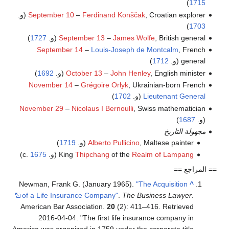
)
1715
, Croatian explorer (و.
Ferdinand Konščak
–
September 10
)
1703
, British general (و.
James Wolfe
–
September 13
1727
)
September 14
–
Louis-Joseph de Montcalm
, French
general (و.
1712
)
, English minister (و.
John Henley
–
October 13
1692
)
November 14
–
Grégoire Orlyk
, Ukrainian-born French
Lieutenant General
(و.
1702
)
November 29
–
Nicolaus I Bernoulli
, Swiss mathematician
(و.
1687
)
مجهولة التاريخ
, Maltese painter (و.
Alberto Pullicino
1719
)
Realm of Lampang
of the
Thipchang
King
(و. c.
1675
)
== المراجع ==
Newman, Frank G. (January 1965).
"The Acquisition
^
of a Life Insurance Company"
.
The Business Lawyer
.
American Bar Association.
20
(2): 411–416
. Retrieved
2016-04-04
.
The first life insurance company in