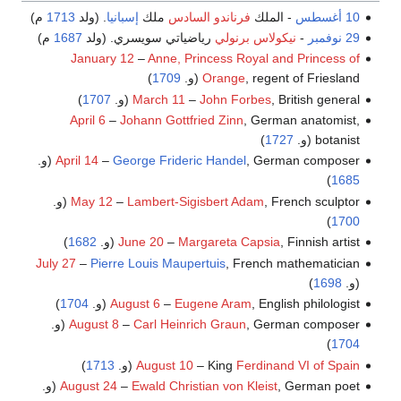
10 أغسطس
- الملك
فرناندو السادس
ملك
إسبانيا
. (ولد
1713
م)
29 نوفمبر
-
نيكولاس برنولي
رياضياتي سويسري. (ولد
1687
م)
January 12
–
Anne, Princess Royal and Princess of
, regent of Friesland (و.
Orange
1709
)
, British general (و.
John Forbes
–
March 11
1707
)
April 6
–
Johann Gottfried Zinn
, German anatomist,
botanist (و.
1727
)
, German composer (و.
George Frideric Handel
–
April 14
)
1685
, French sculptor (و.
Lambert-Sigisbert Adam
–
May 12
)
1700
, Finnish artist (و.
Margareta Capsia
–
June 20
1682
)
July 27
–
Pierre Louis Maupertuis
, French mathematician
(و.
1698
)
, English philologist (و.
Eugene Aram
–
August 6
1704
)
, German composer (و.
Carl Heinrich Graun
–
August 8
)
1704
Ferdinand VI of Spain
– King
August 10
(و.
1713
)
, German poet (و.
Ewald Christian von Kleist
–
August 24