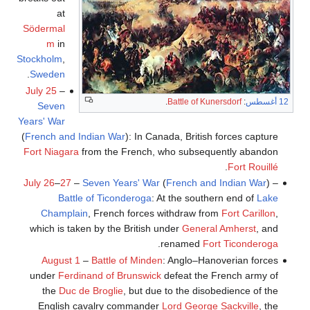
at
Södermal
m
in
Stockholm
,
.
Sweden
July 25
–
12 أغسطس
:
Battle of Kunersdorf
.
Seven
Years' War
(
French and Indian War
): In Canada, British forces capture
Fort Niagara
from the French, who subsequently abandon
.
Fort Rouillé
July 26
–
27
–
Seven Years' War
(
French and Indian War
) –
Battle of Ticonderoga
: At the southern end of
Lake
Champlain
, French forces withdraw from
Fort Carillon
,
which is taken by the British under
General Amherst
, and
.
renamed
Fort Ticonderoga
August 1
–
Battle of Minden
: Anglo–Hanoverian forces
under
Ferdinand of Brunswick
defeat the French army of
the
Duc de Broglie
, but due to the disobedience of the
English cavalry commander
Lord George Sackville
, the