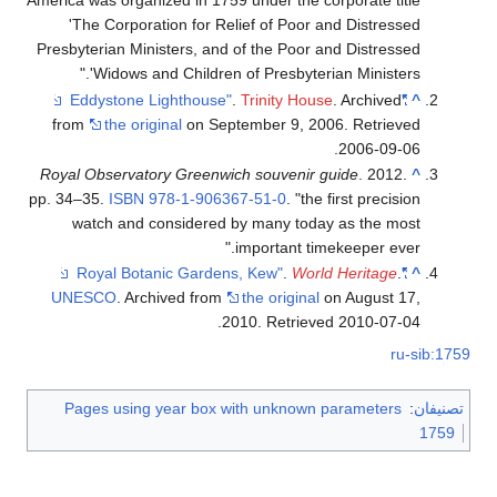
America was organized in 1759 under the corporate title
'The Corporation for Relief of Poor and Distressed
Presbyterian Ministers, and of the Poor and Distressed
Widows and Children of Presbyterian Ministers'.
.
Trinity House
. Archived
"Eddystone Lighthouse"
^
from
the original
on September 9, 2006
. Retrieved
.
2006-09-06
Royal Observatory Greenwich souvenir guide
. 2012.
^
pp. 34–35.
ISBN
978-1-906367-51-0
.
the first precision
watch and considered by many today as the most
important timekeeper ever.
.
World Heritage
.
"Royal Botanic Gardens, Kew"
^
UNESCO
. Archived from
the original
on August 17,
.
2010
. Retrieved
2010-07-04
ru-sib:1759
تصنيفان
:
Pages using year box with unknown parameters
1759