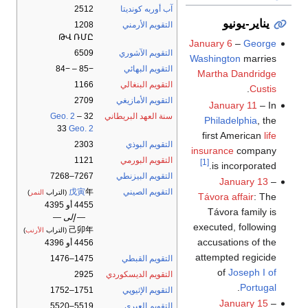
آب أوربه كونديتا
2512
يناير-يونيو
التقويم الأرمني
1208
ԹՎ ՌՄԸ
January 6
–
George
التقويم الآشوري
6509
Washington
marries
التقويم البهائي
−85 – −84
Martha Dandridge
التقويم البنغالي
1166
.
Custis
التقويم الأمازيغي
2709
January 11
– In
سنة العهد البريطاني
32
–
Geo. 2
Philadelphia
, the
33
Geo. 2
first American
life
التقويم البوذي
2303
insurance
company
التقويم البورمي
1121
[1]
is incorporated.
التقويم البيزنطي
7267–7268
January 13
–
التقويم الصيني
年
戊寅
(التراب
النمر
)
Távora affair
: The
4455 أو 4395
Távora family is
— إلى —
executed, following
己卯年
(التراب
الأرنب
)
accusations of the
4456 أو 4396
attempted regicide
التقويم القبطي
1475–1476
of
Joseph I of
التقويم الديسكوردي
2925
.
Portugal
التقويم الإثيوپي
1751–1752
January 15
–
التقويم العبري
5519–5520