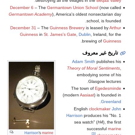
.
destroying all the villages in the
Beqaa Valley
December 6
– The
Germantown Union School
(now called
Germantown Academy
), America's oldest nonsectarian day
school, is founded.
December 31
– The
Guinness Brewery
is leased by
Arthur
Guinness
in
St. James's Gate
,
Dublin
, Ireland, for the
.
brewing of
Guinness
تاريخ غير معروف
Adam Smith
publishes his
Theory of Moral Sentiments
,
embodying some of his
Glasgow lectures.
The town of
Egedesminde
(modern
Aasiaat
) is founded in
.
Greenland
English
clockmaker
John
Harrison
produces his "No. 1
sea watch" (
H4
), the first
successful
marine
Harrison
's
marine
[3]