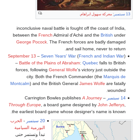
13 سبتمبر
:
معركة سهول ابراهام
.
inconclusive naval battle is fought off the coast of India,
between the
French
Admiral d'Aché and the
British
under
George Pocock
. The French forces are badly damaged
and sail home, never to return.
September 13
–
Seven Years' War
(
French and Indian War
)
–
Battle of the Plains of Abraham
:
Quebec
falls to British
forces, following
General Wolfe
's victory just outside the
city. Both the French Commander (the
Marquis de
Montcalm
) and the British General
James Wolfe
are fatally
wounded.
14 سبتمبر
– Carrington Bowles publishes
A Journey
Through Europe
, a board game designed by
John Jefferys
,
the earliest board game whose designer's name is known.
20 سبتمبر
-
الحرب
البورمية السيامية
تبدأ وتستمر حتى