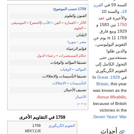
السنة 59 في
القرن
1759 حسب الموضوع
:
18
، والسنة 10
الفنون والعلوم
والأخيرة في
عقد
الآثار
–
العمارة
–
الفن
–
الأدب
(
الشعر
) –
الموسيقى
1750
بين 1583 و
–
العلوم
1929 ومع فارق
البلدان
1759 is 11 يوم عن
مصر
-
سوريا
التقويم اليوليوسي،
قوائم الزعماء
والذين ظلوا
حكام المستعمرات
–
زعماء الدول
مستخدمين حتى
تصنيفا المواليد والوفيات
التحول الكامل إلى
المواليد
–
الوفيات
التقويم الگريگوري
تصنيفا التأسيسات والانحلالات
في
1929
. In
Great
التأسيسات
–
الانحلالات
Britain
, this year
تصنيف الأعمال
was known as the
Annus Mirabilis
,
الأعمال
because of British
v
t
e
victories in the
.
Seven Years' War
1759 في التقاويم الأخرى
التقويم الگريگوري
1759
أحداث
MDCCLIX