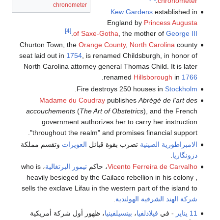
.
chronometer
chronometer
Kew Gardens
established in
England by
Princess Augusta
[4]
.
of Saxe-Gotha
, the mother of
George III
Churton Town, the
Orange County
,
North Carolina
county
seat laid out in
1754
, is renamed Childsburgh, in honor of
North Carolina attorney general Thomas Child. It is later
.
renamed
Hillsborough
in
1766
.
Fire destroys 250 houses in
Stockholm
Madame du Coudray
publishes
Abrégé de l'art des
accouchements
(
The Art of Obstetrics
), and the French
government authorizes her to carry her instruction
"throughout the realm" and promises financial support.
الامبراطورية الصينية
تضرب بقوة قبائل
العويرات
وتقسم مملكة
دزونگاريا
.
Vicento Ferreira de Carvalho
، حاكم
تيمور البرتغالية
، who is
heavily besieged by the Cailaco rebellion in his colony ,
sells the exclave Lifau in the western part of the island to
شركة الهند الشرقية الهولندية
.
11 يناير
- في
فيلادلفيا
،
بينسيلفينيا
، ظهور أول شركة أمريكية