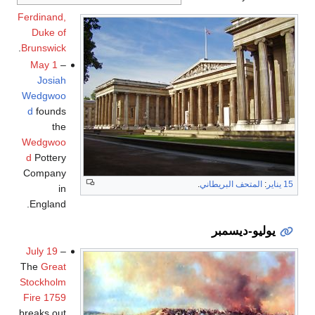
Ferdinand,
Duke of
.
Brunswick
May 1
–
Josiah
Wedgwoo
d
founds
the
Wedgwoo
d
Pottery
Company
15 يناير
:
المتحف البريطاني
.
in
England.
يوليو-ديسمبر
July 19
–
The
Great
Stockholm
Fire 1759
breaks out