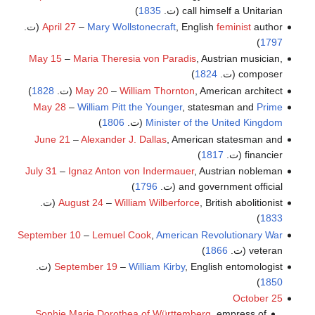
call himself a Unitarian (ت.
1835
)
author (ت.
feminist
, English
Mary Wollstonecraft
–
April 27
)
1797
May 15
–
Maria Theresia von Paradis
, Austrian musician,
composer (ت.
1824
)
, American architect (ت.
William Thornton
–
May 20
1828
)
May 28
–
William Pitt the Younger
, statesman and
Prime
Minister of the United Kingdom
(ت.
1806
)
June 21
–
Alexander J. Dallas
, American statesman and
financier (ت.
1817
)
July 31
–
Ignaz Anton von Indermauer
, Austrian nobleman
and government official (ت.
1796
)
, British abolitionist (ت.
William Wilberforce
–
August 24
)
1833
September 10
–
Lemuel Cook
,
American Revolutionary War
veteran (ت.
1866
)
, English entomologist (ت.
William Kirby
–
September 19
)
1850
October 25
Sophie Marie Dorothea of Württemberg
, empress of