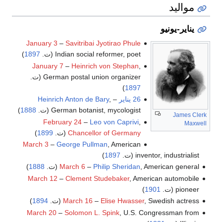
مواليد
يناير-يونيو
January 3
–
Savitribai Jyotirao Phule
Indian social reformer, poet (ت.
1897
)
January 7
–
Heinrich von Stephan
,
German postal union organizer (ت.
)
1897
26 يناير
–
,
Heinrich Anton de Bary
German botanist, mycologist (ت.
1888
)
James Clerk
February 24
–
Leo von Caprivi
,
Maxwell
Chancellor of Germany
(ت.
1899
)
March 3
–
George Pullman
, American
inventor, industrialist (ت.
1897
)
, American general (ت.
Philip Sheridan
–
March 6
1888
)
March 12
–
Clement Studebaker
, American automobile
pioneer (ت.
1901
)
, Swedish actress (ت.
Elise Hwasser
–
March 16
1894
)
March 20
–
Solomon L. Spink
, U.S. Congressman from