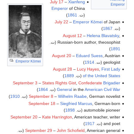
July 17
–
Xianfeng
Emperor
Emperor
of China
(ت.
1861
)
July 22
–
Emperor Kōmei
of Japan
(ت.
1867
)
August 12
–
Helena Blavatsky
,
Russian-born author, theosophist (ت.
)
1891
August 20
–
Eduard Suess
, Austrian
Emperor Kōmei
geologist (ت.
1914
)
August 28
–
Lucy Hayes
,
First Lady
of the United States
(ت.
1889
)
September 3
–
States Rights Gist
,
Confederate
Brigadier
American Civil War
in the
General
(ت.
1864
)
, German novelist (ت.
Wilhelm Raabe
–
September 8
1910
)
September 18
–
Siegfried Marcus
, German-born
automobile pioneer (ت.
1898
)
September 20
–
Kate Harrington
, American teacher, writer
and poet (ت.
1917
)
, American general (ت.
John Schofield
–
September 29