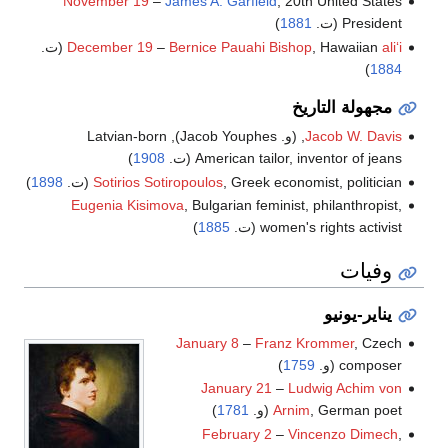
November 19
–
James A. Garfield
, 20th United States
President (ت.
1881
)
aliʻi
, Hawaiian
Bernice Pauahi Bishop
–
December 19
(ت.
)
1884
مجهولة التاريخ
Jacob W. Davis
, (و. Jacob Youphes), Latvian-born
American tailor, inventor of jeans (ت.
1908
)
, Greek economist, politician (ت.
Sotirios Sotiropoulos
1898
)
Eugenia Kisimova
, Bulgarian feminist, philanthropist,
women's rights activist (ت.
1885
)
وفيات
يناير-يونيو
January 8
–
Franz Krommer
, Czech
composer (و.
1759
)
January 21
–
Ludwig Achim von
, German poet (و.
Arnim
1781
)
February 2
–
Vincenzo Dimech
,