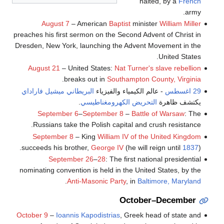
halted, by a
French
army.
August 7
– American
Baptist
minister
William Miller
preaches his first sermon on the Second Advent of Christ in
Dresden, New York, launching the Advent Movement in the
United States.
August 21
– United States:
Nat Turner's slave rebellion
.
breaks out in
Southampton County, Virginia
29 اغسطس
- عالم الكيمياء والفيزياء
البريطاني
ميشيل فاراداي
يكتشف ظاهرة
التحريض الكهرومغناطيسي
.
September 6
–
September 8
–
Battle of Warsaw
: The
Russians take the Polish capital and crush resistance.
September 8
– King
William IV of the United Kingdom
succeeds his brother,
George IV
(he will reign until
1837
).
September 26
–
28
: The first national presidential
nominating convention is held in the United States, by the
.
Anti-Masonic Party
, in
Baltimore, Maryland
October–December
October 9
–
Ioannis Kapodistrias
, Greek head of state and