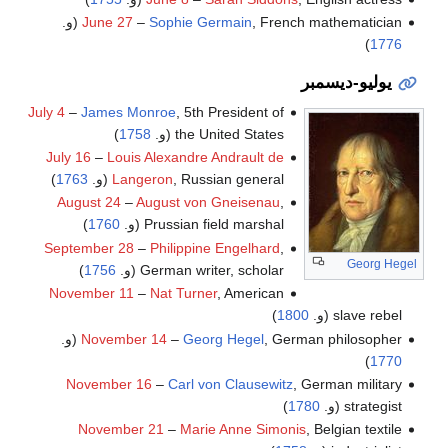
, French mathematician (و.
Sophie Germain
–
June 27
)
1776
يوليو-ديسمبر
July 4
–
James Monroe
, 5th President of
the United States (و.
1758
)
July 16
–
Louis Alexandre Andrault de
, Russian general (و.
Langeron
1763
)
August 24
–
August von Gneisenau
,
Prussian field marshal (و.
1760
)
September 28
–
Philippine Engelhard
,
Georg Hegel
German writer, scholar (و.
1756
)
November 11
–
Nat Turner
, American
slave rebel (و.
1800
)
, German philosopher (و.
Georg Hegel
–
November 14
)
1770
November 16
–
Carl von Clausewitz
, German military
strategist (و.
1780
)
November 21
–
Marie Anne Simonis
, Belgian textile