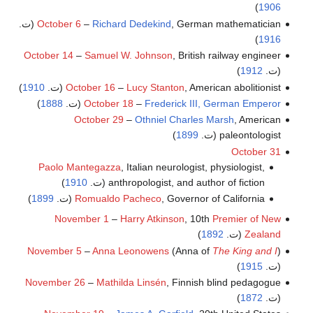
)
1906
, German mathematician (ت.
Richard Dedekind
–
October 6
)
1916
October 14
–
Samuel W. Johnson
, British railway engineer
(ت.
1912
)
, American abolitionist (ت.
Lucy Stanton
–
October 16
1910
)
Frederick III, German Emperor
–
October 18
(ت.
1888
)
October 29
–
Othniel Charles Marsh
, American
paleontologist (ت.
1899
)
October 31
Paolo Mantegazza
, Italian neurologist, physiologist,
anthropologist, and author of fiction (ت.
1910
)
, Governor of California (ت.
Romualdo Pacheco
1899
)
November 1
–
Harry Atkinson
, 10th
Premier of New
Zealand
(ت.
1892
)
November 5
–
Anna Leonowens
(Anna of
The King and I
)
(ت.
1915
)
November 26
–
Mathilda Linsén
, Finnish blind pedagogue
(ت.
1872
)