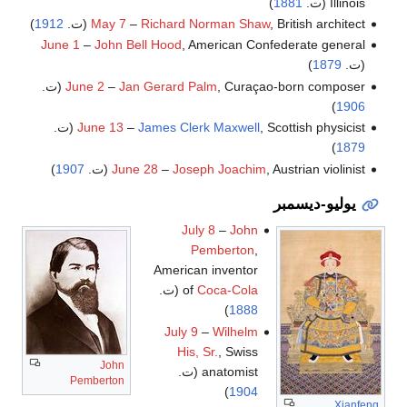
Illinois (ت.
1881
)
, British architect (ت.
Richard Norman Shaw
–
May 7
1912
)
June 1
–
John Bell Hood
, American Confederate general
(ت.
1879
)
, Curaçao-born composer (ت.
Jan Gerard Palm
–
June 2
)
1906
, Scottish physicist (ت.
James Clerk Maxwell
–
June 13
)
1879
, Austrian violinist (ت.
Joseph Joachim
–
June 28
1907
)
يوليو-ديسمبر
July 8
–
John
Pemberton
,
American inventor
Coca-Cola
of
(ت.
)
1888
July 9
–
Wilhelm
His, Sr.
, Swiss
John
anatomist (ت.
Pemberton
)
1904
Xianfeng