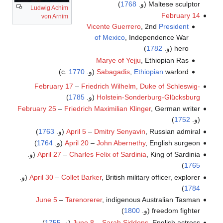
Maltese sculptor (و.
1768
)
Ludwig Achim
February 14
von Arnim
Vicente Guerrero
, 2nd
President
of Mexico
, Independence War
hero (و.
1782
)
Marye of Yejju
, Ethiopian Ras
warlord (و. c.
Ethiopian
,
Sabagadis
1770
)
February 17
–
Friedrich Wilhelm, Duke of Schleswig-
Holstein-Sonderburg-Glücksburg
(و.
1785
)
February 25
–
Friedrich Maximilian Klinger
, German writer
(و.
1752
)
, Russian admiral (و.
Dmitry Senyavin
–
April 5
1763
)
, English surgeon (و.
John Abernethy
–
April 20
1764
)
, King of Sardinia (و.
Charles Felix of Sardinia
–
April 27
)
1765
, British military officer, explorer (و.
Collet Barker
–
April 30
)
1784
June 5
–
Tarenorerer
, indigenous Australian Tasman
freedom fighter (و.
1800
)
, English actress (و.
Sarah Siddons
–
June 8
1755
)