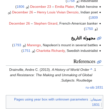
industrialist (و.
1758
)
, Polish heroine (و.
Emilia Plater
–
December 23
1806
)
, Indian poet (و.
Henry Louis Vivian Derozio
–
December 26
)
1809
December 26
–
Stephen Girard
, French-American banker
(و.
1750
)
مجهولة التاريخ
, Napoleon's mount in several battles (و.
Marengo
1793
)
, Swedish industrialist (و.
Charlotta Richardy
1751
)
References
Drainville, Andre C. (2013).
A History of World Order
^
and Resistance: The Making and Unmaking of Global
Subjects
. Routledge.
ru-sib:1831
تصنيفان
:
Pages using year box with unknown parameters
1831