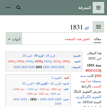
المعرفة
القائمة الرئيسية
بحث
أدوات
1831
تبديل عرض جدول المحتويات
مقالة
ناقش هذه الصفحة
أدوات
هذا المقال
قرن 18
·
قرن 19
·
قرن 20
القرون
:
عن 1831.
ع1800
ع1810
ع1820
ع1830
ع1840
ع1850
ع1860
العقود
:
سنة 1831
1828
1829
1830
1831
1832
1833
1834
السنوات
:
MDCCCX
(
XXI
)
كانت
سنة
الألفية 2
ألفية
:
بسيطة
تبدأ يوم
القرن 18
–
القرن 19
–
القرن 20
قرون
:
السبت
(الرابط
عقود
:
عقد 1800
عقد 1810
عقد 1820
–
عقد 1830
–
يعرض التقويم كاملاً)
عقد 1840
عقد 1850
عقد 1860
التقويم الگريگوري
،
1833
1832
–
1831
–
1830
1829
1828
سنين
:
السنة 1831st
بعد
1834