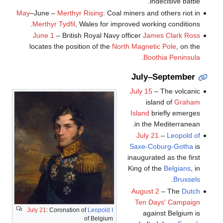
indecisive battle.
May
–June –
Merthyr Rising
: Coal miners and others riot in
Merthyr Tydfil
, Wales for improved working conditions.
June 1
– British Royal Navy officer
James Clark Ross
locates the position of the
North Magnetic Pole
, on the
.
Boothia Peninsula
July–September
July 15
– The volcanic
island of
Graham
Island
briefly emerges
in the Mediterranean.
July 21
–
Leopold of
Saxe-Coburg-Gotha
is
inaugurated as the first
King of the
Belgians
, in
.
Brussels
August 2
– The
Dutch
Ten Days' Campaign
July 21
: Coronation of
Leopold I
against Belgium is
of Belgium