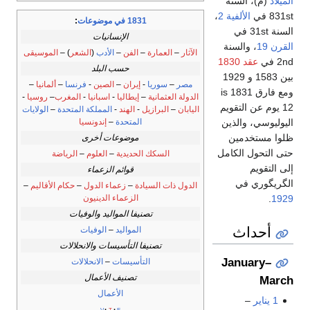
الميلاد
(م)، السنة
831st في
الألفية 2
،
1831 في موضوعات
:
السنة 31st في
الإنسانيات
القرن 19
، والسنة
الآثار
–
العمارة
–
الفن
–
الأدب
(
الشعر
) –
الموسيقى
2nd في
عقد 1830
حسب البلد
بين 1583 و 1929
مصر
–
سوريا
-
إيران
–
الصين
-
فرنسا
–
ألمانيا
–
ومع فارق 1831 is
الدولة العثمانية
–
إيطاليا
-
اسبانيا
-
المغرب
–
روسيا
-
12 يوم عن التقويم
اليابان
–
البرازيل
-
الهند
-
المملكة المتحدة
–
الولايات
المتحدة
–
إندونسيا
اليوليوسي، والذين
ظلوا مستخدمين
موضوعات أخرى
حتى التحول الكامل
السكك الحديدية
–
العلوم
–
الرياضة
إلى التقويم
قوائم الزعماء
الگريگوري في
الدول ذات السيادة
–
زعماء الدول
–
حكام الأقاليم
–
الزعماء الدينيون
.
1929
تصنيفا المواليد والوفيات
أحداث
المواليد
–
الوفيات
تصنيفا التأسيسات والانحلالات
January–
التأسيسات
–
الانحلالات
تصنيف الأعمال
March
الأعمال
1 يناير
–
v
t
e