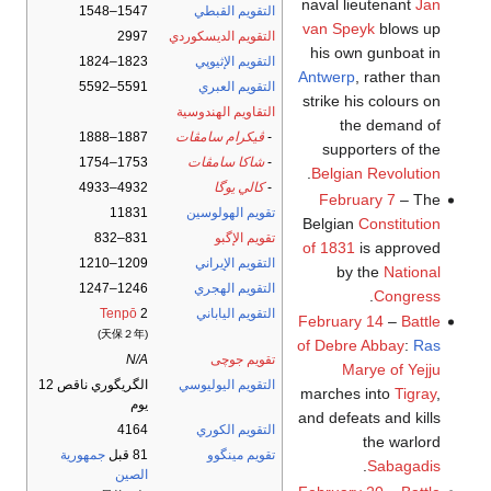
naval lieutenant
Jan
التقويم القبطي
1547–1548
van Speyk
blows up
التقويم الديسكوردي
2997
his own gunboat in
التقويم الإثيوپي
1823–1824
Antwerp
, rather than
التقويم العبري
5591–5592
strike his colours on
التقاويم الهندوسية
the demand of
-
ڤيكرام سامڤات
1887–1888
supporters of the
-
شاكا سامڤات
1753–1754
.
Belgian Revolution
-
كالي يوگا
4932–4933
February 7
– The
تقويم الهولوسين
11831
Belgian
Constitution
تقويم الإگبو
831–832
of 1831
is approved
التقويم الإيراني
1209–1210
by the
National
التقويم الهجري
1246–1247
.
Congress
التقويم الياباني
2
Tenpō
February 14
–
Battle
(天保２年)
of Debre Abbay
:
Ras
تقويم جوچى
N/A
Marye of Yejju
التقويم اليوليوسي
الگريگوري ناقص 12
marches into
Tigray
,
يوم
and defeats and kills
التقويم الكوري
4164
the warlord
تقويم مينگوو
81 قبل
جمهورية
.
Sabagadis
الصين