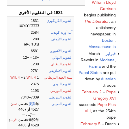
William Lloyd
Garrison
1831 في التقاويم الأخرى
begins publishing
التقويم الگريگوري
1831
The Liberator
, an
MDCCCXXXI
antislavery
آب أوربه كونديتا
2584
newspaper, in
التقويم الأرمني
1280
Boston
,
ԹՎ ՌՄՁ
.
Massachusetts
التقويم الآشوري
6581
فبراير
–March –
التقويم البهائي
−13 – −12
Revolts in
Modena
,
التقويم البنغالي
1238
Parma
and the
التقويم الأمازيغي
2781
Papal States
are put
سنة العهد البريطاني
1
Will. 4
– 2
Will. 4
down by
Austrian
التقويم البوذي
2375
troops.
التقويم البورمي
1193
February 2
–
Pope
التقويم البيزنطي
7339–7340
Gregory XVI
التقويم الصيني
年
庚寅
succeeds
Pope Pius
(المعدن
النمر
)
4527 أو 4467
VIII
, as the 254th
— إلى —
pope.
辛卯年
(المعدن
الأرنب
)
February 5
– Dutch
4528 أو 4468