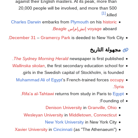
against their English masters. At its peak, more than
20,000 people will be involved, and more than 500
[1]
killed.
Charles Darwin
embarks from
Plymouth
on his
historic
aboard
voyage
إتش‌إم‌إس
Beagle
.
December 31
–
Gramercy Park
is deeded to New York City.
مجهولة التاريخ
The Sydney Morning Herald
newspaper is first published.
Wallinska skolan
, the first secondary education school for
girls in the Swedish capital of Stockholm, is founded.
Muhammad Ali of Egypt
's French-trained forces
occupy
.
Syria
.
Rifa'a al-Tahtawi
returns from study in Paris to
Egypt
Founding of:
Denison University
in
Granville, Ohio
Wesleyan University
in
Middletown, Connecticut
New York University
in New York City
Xavier University
in
Cincinnati
(as "The Athenaeum")