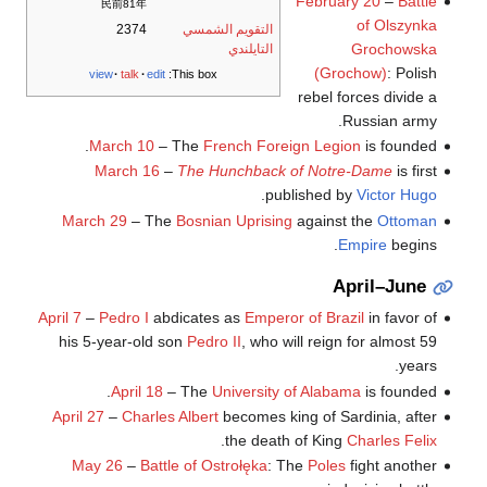
February 20
–
Battle
民前81年
of Olszynka
التقويم الشمسي
2374
Grochowska
التايلندي
(Grochow)
: Polish
view
talk
edit
This box:
rebel forces divide a
Russian army.
March 10
– The
French Foreign Legion
is founded.
March 16
–
The Hunchback of Notre-Dame
is first
.
published by
Victor Hugo
March 29
– The
Bosnian Uprising
against the
Ottoman
Empire
begins.
April–June
April 7
–
Pedro I
abdicates as
Emperor of Brazil
in favor of
his 5-year-old son
Pedro II
, who will reign for almost 59
years.
April 18
– The
University of Alabama
is founded.
April 27
–
Charles Albert
becomes king of Sardinia, after
.
the death of King
Charles Felix
May 26
–
Battle of Ostrołęka
: The
Poles
fight another