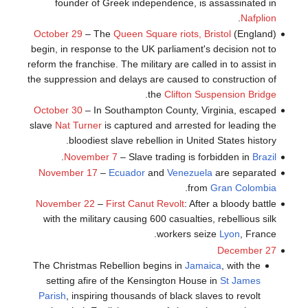
founder of Greek independence, is assassinated in
.
Nafplion
October 29
– The
Queen Square riots, Bristol
(England)
begin, in response to the UK parliament's decision not to
reform the franchise. The military are called in to assist in
the suppression and delays are caused to construction of
.
the
Clifton Suspension Bridge
October 30
– In Southampton County, Virginia, escaped
slave
Nat Turner
is captured and arrested for leading the
bloodiest slave rebellion in United States history.
.
November 7
– Slave trading is forbidden in
Brazil
November 17
–
Ecuador
and
Venezuela
are separated
.
from
Gran Colombia
November 22
–
First Canut Revolt
: After a bloody battle
with the military causing 600 casualties, rebellious silk
workers seize
Lyon
, France.
December 27
The Christmas Rebellion begins in
Jamaica
, with the
setting afire of the Kensington House in
St James
Parish
, inspiring thousands of black slaves to revolt