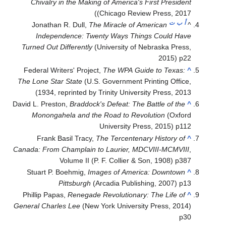
Chivalry in the Making of America's First President
(Chicago Review Press, 2017)
أ
ب
ت
Jonathan R. Dull,
The Miracle of American
^
Independence: Twenty Ways Things Could Have
Turned Out Differently
(University of Nebraska Press,
2015) p22
Federal Writers' Project,
The WPA Guide to Texas:
^
The Lone Star State
(U.S. Government Printing Office,
1934, reprinted by Trinity University Press, 2013)
David L. Preston,
Braddock's Defeat: The Battle of the
^
Monongahela and the Road to Revolution
(Oxford
University Press, 2015) p112
Frank Basil Tracy,
The Tercentenary History of
^
Canada: From Champlain to Laurier, MDCVIII-MCMVIII
,
Volume II (P. F. Collier & Son, 1908) p387
Stuart P. Boehmig,
Images of America: Downtown
^
Pittsburgh
(Arcadia Publishing, 2007) p13
Phillip Papas,
Renegade Revolutionary: The Life of
^
General Charles Lee
(New York University Press, 2014)
p30