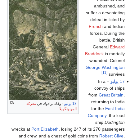
ambushed, and
suffer a devastating
defeat inflicted by
French
and Indian
forces. During the
battle, British
General
Edward
Braddock
is mortally
wounded. Colonel
George Washington
[11]
survives.
17 يوليو
– In a
convoy of ships
from
Great Britain
,
returning to India
13 يوليو
- وفاة برادوك في
معركة
for the
East India
المونونگهيلا
.
Company
, the lead
ship
Dodington
wrecks at
Port Elizabeth
, losing 247 of its 270 passengers
and crew, and a chest of gold coins from
Robert Clive
,