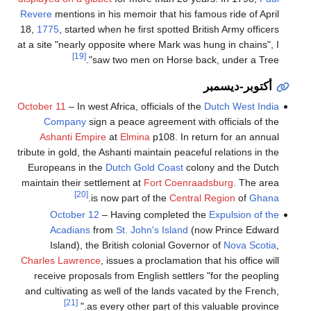
Revere
mentions in his memoir that his famous ride of April
18,
1775
, started when he first spotted British Army officers
at a site "nearly opposite where Mark was hung in chains", I
[19]
saw two men on Horse back, under a Tree".
أكتوبر-ديسمبر
October 11
– In west Africa, officials of the
Dutch West India
Company
sign a peace agreement with officials of the
Ashanti Empire
at
Elmina
p108. In return for an annual
tribute in gold, the Ashanti maintain peaceful relations in the
Europeans in the
Dutch Gold Coast
colony and the Dutch
maintain their settlement at
Fort Coenraadsburg
. The area
[20]
.
is now part of the
Central Region
of
Ghana
October 12
– Having completed the
Expulsion of the
Acadians
from
St. John's Island
(now Prince Edward
Island), the British colonial Governor of
Nova Scotia
,
Charles Lawrence
, issues a proclamation that his office will
receive proposals from English settlers "for the peopling
and cultivating as well of the lands vacated by the French,
[21]
as every other part of this valuable province."