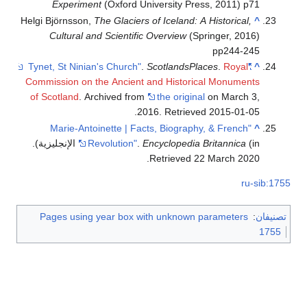
Experiment
(Oxford University Press, 2011) p71
Helgi Björnsson,
The Glaciers of Iceland: A Historical,
^
Cultural and Scientific Overview
(Springer, 2016)
pp244-245
.
ScotlandsPlaces
.
Royal
"Tynet, St Ninian's Church"
^
Commission on the Ancient and Historical Monuments
of Scotland
. Archived from
the original
on March 3,
.
2016
. Retrieved
2015-01-05
"Marie-Antoinette | Facts, Biography, & French
^
(in الإنجليزية)
Encyclopedia Britannica
.
Revolution"
.
.
Retrieved
22 March
2020
ru-sib:1755
تصنيفان
:
Pages using year box with unknown parameters
1755