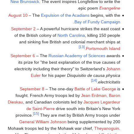
New Brunswick
. The event inspires Longfellow to write the
.
epic poem
Evangeline
August 10
– The
Expulsion of the Acadians
begins, with the
.
Bay of Fundy Campaign
September 2
– A powerful hurricane strikes the east coast
of the British colony of
North Carolina
, killing 150 people
and sinking five British and colonial merchant ships at
[13]
.
Portsmouth Island
September 6
– The
Russian Academy of Sciences
awards
its prize for "the best explanation of the true causes of
electricity including their theory" to Switzerland's
Johann
Euler
for his paper
Disquisitio de causa physica
[14]
.
electricitatis
September 8
– The one-day
Battle of Lake George
is
fought. French Army troops led by
Jean Erdman, Baron
Dieskau
, and Canadian colonists led by
Jacques Legardeur
de Saint-Pierre
drive south into Britain's New York
[15]
province.
They are met by British Army troops under
General William Johnson
being supplemented by 200
Mohawk troops led by the Mohawk war chief,
Theyanoguin
.