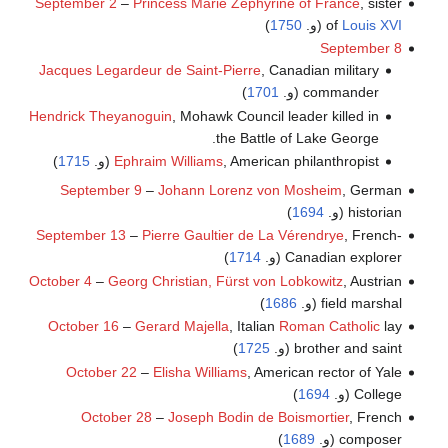
September 2
–
Princess Marie Zéphyrine of France
, sister
Louis XVI
of
(و.
1750
)
September 8
Jacques Legardeur de Saint-Pierre
, Canadian military
commander (و.
1701
)
Hendrick Theyanoguin
, Mohawk Council leader killed in
the Battle of Lake George.
, American philanthropist (و.
Ephraim Williams
1715
)
September 9
–
Johann Lorenz von Mosheim
, German
historian (و.
1694
)
September 13
–
Pierre Gaultier de La Vérendrye
, French-
Canadian explorer (و.
1714
)
October 4
–
Georg Christian, Fürst von Lobkowitz
, Austrian
field marshal (و.
1686
)
October 16
–
Gerard Majella
, Italian
Roman Catholic
lay
brother and saint (و.
1725
)
October 22
–
Elisha Williams
, American rector of Yale
College (و.
1694
)
October 28
–
Joseph Bodin de Boismortier
, French
composer (و.
1689
)