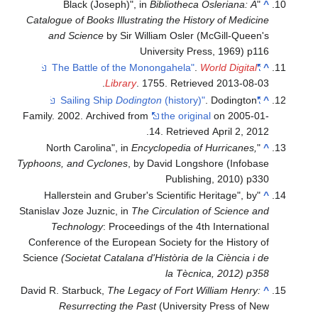
Bibliotheca Osleriana: A
"Black (Joseph)", in
^
Catalogue of Books Illustrating the History of Medicine
and Science
by Sir William Osler (McGill-Queen's
University Press, 1969) p116
.
World Digital
"The Battle of the Monongahela"
^
.
Library
. 1755
. Retrieved
2013-08-03
Dodington
(history)"
. Dodington
"Sailing Ship
^
Family. 2002. Archived from
the original
on 2005-01-
.
14
. Retrieved
April 2,
2012
Encyclopedia of Hurricanes,
"North Carolina", in
^
Typhoons, and Cyclones
, by David Longshore (Infobase
Publishing, 2010) p330
"Hallerstein and Gruber's Scientific Heritage", by
^
Stanislav Joze Juznic, in
The Circulation of Science and
Technology
: Proceedings of the 4th International
Conference of the European Society for the History of
Science
(Societat Catalana d'Història de la Ciència i de
la Tècnica, 2012) p358
David R. Starbuck,
The Legacy of Fort William Henry:
^
Resurrecting the Past
(University Press of New