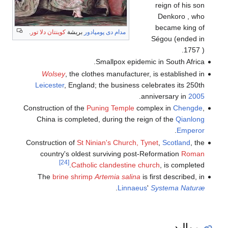
reign of his son
Denkoro , who
became king of
مدام دى پومپادور
بريشة
كوينتان دلا تور
.
Ségou (ended in
1757 ).
Smallpox epidemic in South Africa.
Wolsey
, the clothes manufacturer, is established in
Leicester
, England; the business celebrates its 250th
.
anniversary in
2005
Construction of the
Puning Temple
complex in
Chengde
,
China is completed, during the reign of the
Qianlong
.
Emperor
Construction of
St Ninian's Church, Tynet
,
Scotland
, the
country's oldest surviving post-Reformation
Roman
[24]
Catholic
clandestine church
, is completed.
The
brine shrimp
Artemia salina
is first described, in
.
Linnaeus
'
Systema Naturæ
مواليد