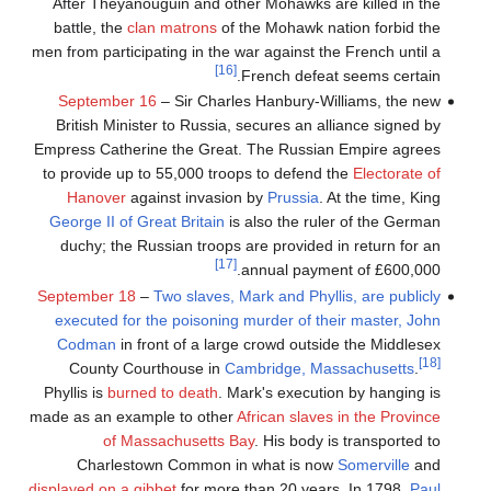
After Theyanouguin and other Mohawks are killed in the
battle, the
clan matrons
of the Mohawk nation forbid the
men from participating in the war against the French until a
[16]
French defeat seems certain.
September 16
– Sir Charles Hanbury-Williams, the new
British Minister to Russia, secures an alliance signed by
Empress Catherine the Great. The Russian Empire agrees
to provide up to 55,000 troops to defend the
Electorate of
Hanover
against invasion by
Prussia
. At the time, King
George II of Great Britain
is also the ruler of the German
duchy; the Russian troops are provided in return for an
[17]
annual payment of £600,000.
September 18
–
Two slaves, Mark and Phyllis, are publicly
executed for the poisoning murder of their master, John
Codman
in front of a large crowd outside the Middlesex
[18]
County Courthouse in
Cambridge, Massachusetts
.
Phyllis is
burned to death
. Mark's execution by hanging is
made as an example to other
African slaves in the Province
of Massachusetts Bay
. His body is transported to
Charlestown Common in what is now
Somerville
and
displayed on a gibbet
for more than 20 years. In 1798,
Paul