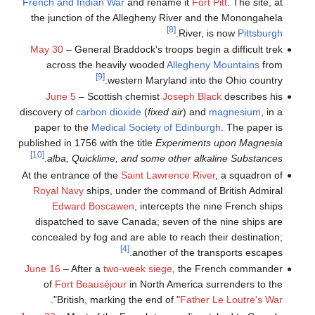
French and Indian War
and rename it
Fort Pitt
. The site, at
the junction of the Allegheny River and the Monongahela
[8]
.
River, is now
Pittsburgh
May 30
– General Braddock's troops begin a difficult trek
across the heavily wooded
Allegheny Mountains
from
[9]
western Maryland into the Ohio country.
June 5
– Scottish chemist
Joseph Black
describes his
discovery of
carbon dioxide
(
fixed air
) and
magnesium
, in a
paper to the
Medical Society of Edinburgh
. The paper is
published in 1756 with the title
Experiments upon Magnesia
[10]
.
alba, Quicklime, and some other alkaline Substances
At the entrance of the
Saint Lawrence River
, a squadron of
Royal Navy
ships, under the command of British Admiral
Edward Boscawen
, intercepts the nine French ships
dispatched to save Canada; seven of the nine ships are
concealed by fog and are able to reach their destination;
[4]
another of the transports escapes.
June 16
– After a
two-week siege
, the French commander
of
Fort Beauséjour
in North America surrenders to the
".
British, marking the end of "
Father Le Loutre's War