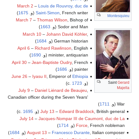
March 2
–
Louis de Rouvroy, duc de
, French writer (و.
Saint-Simon
1675
)
Montesquieu
March 7
–
Thomas Wilson
, Bishop of
Sodor and Man (و.
1663
)
March 10
–
Johann David Köhler
,
German historian (و.
1684
)
April 6
–
Richard Rawlinson
, English
minister, antiquarian (و.
1690
)
April 30
–
Jean-Baptiste Oudry
, French
painter (و.
1686
)
June 26
–
Iyasu II
, Emperor of
Ethiopia
Saint
Gerard
(و. c.
1723
)
Majella
July 9
–
Daniel Liénard de Beaujeu
,
Canadian officer during the Seven Years'
War (و.
1711
)
, British general (و. c.
Edward Braddock
–
July 13
1695
)
July 14
–
Jacques-Nompar III de Caumont, duc de La
, French nobleman (و.
Force
1714
)
, Italian composer (و.
Francesco Durante
–
August 13
1684
)