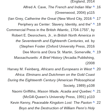
England, 2014)
Alfred A. Cave,
The French and Indian War
^
(Greenwood, 2004) p115
Ian Grey,
Catherine the Great
(New Word City, 2016)
^
"Periphery as Center: Slavery, Identity, and the
^
Commercial Press in the British Atlantic, 1704-1755", by
Robert E. Desrochers, Jr., in
British North America in
the Seventeenth and Eighteenth Centuries
, ed. by
Stephen Foster (Oxford University Press, 2016)
Dee Morris and Dora St. Martin,
Somerville,
^
Massachusetts: A Brief History
(Arcadia Publishing,
2008)
Harvey M. Feinberg,
Africans and Europeans in West
^
Africa: Elminans and Dutchmen on the Gold Coast
During the Eighteenth Century
(American Philosophical
Society, 1989) p108
Naomi Griffiths,
Mason Wade, Acadia and Quebec
^
(McGill-Queen's University Press, 1991) p110
Kevin Kenny,
Peaceable Kingdom Lost: The Paxton
^
Boys and the Destruction of William Penn's Holy