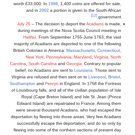
worth £33,000. In
1998
, 1,400 coins are offered for sale,
and in
2002
a portion is given to the South African
[12]
government.
July 25
– The decision to deport the
Acadians
is made,
during meetings of the Nova Scotia Council meeting in
Halifax
. From September 1755-June 1763, the vast
majority of Acadians are deported to one of the following
British Colonies in America:
Massachusetts
,
Connecticut
,
New York
,
Pennsylvania
,
Maryland
,
Virginia
,
North
Carolina
,
South Carolina
and
Georgia
. Contrary to popular
belief, no Acadians are sent to
Louisiana
. Those sent to
Virginia are refused and then sent on to
Liverpool
,
Bristol
,
Southampton
and
Penryn
in England. In 1758 the Fortress
of Louisbourg falls, and all of the civilian population of Isle
Royal (Cape Breton Island) and Isle St. Jean (Prince
Edward Island) are repatriated to France. Among them
were several thousand Acadians, who had escaped the
deportation by fleeing into those areas. Very few Acadians
successfully escape the deportation, and do so only by
fleeing into some of the northern sections of present day