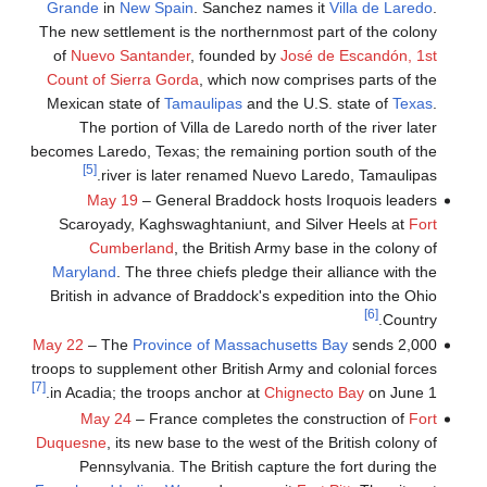
Grande
in
New Spain
. Sanchez names it
Villa de Laredo
.
The new settlement is the northernmost part of the colony
of
Nuevo Santander
, founded by
José de Escandón, 1st
Count of Sierra Gorda
, which now comprises parts of the
Mexican state of
Tamaulipas
and the U.S. state of
Texas
.
The portion of Villa de Laredo north of the river later
becomes Laredo, Texas; the remaining portion south of the
[5]
river is later renamed Nuevo Laredo, Tamaulipas.
May 19
– General Braddock hosts Iroquois leaders
Scaroyady, Kaghswaghtaniunt, and Silver Heels at
Fort
Cumberland
, the British Army base in the colony of
Maryland
. The three chiefs pledge their alliance with the
British in advance of Braddock's expedition into the Ohio
[6]
Country.
May 22
– The
Province of Massachusetts Bay
sends 2,000
troops to supplement other British Army and colonial forces
[7]
in Acadia; the troops anchor at
Chignecto Bay
on June 1.
May 24
– France completes the construction of
Fort
Duquesne
, its new base to the west of the British colony of
Pennsylvania. The British capture the fort during the