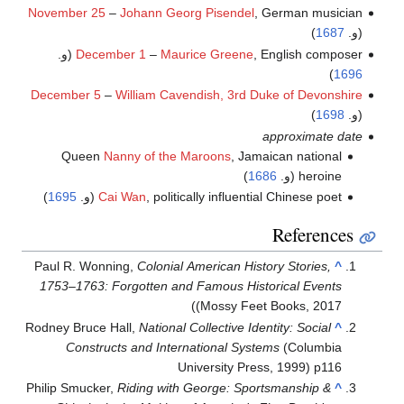
November 25
–
Johann Georg Pisendel
, German musician
(و.
1687
)
, English composer (و.
Maurice Greene
–
December 1
)
1696
December 5
–
William Cavendish, 3rd Duke of Devonshire
(و.
1698
)
approximate date
Queen
Nanny of the Maroons
, Jamaican national
heroine (و.
1686
)
, politically influential Chinese poet (و.
Cai Wan
1695
)
References
Paul R. Wonning,
Colonial American History Stories,
^
1753–1763: Forgotten and Famous Historical Events
(Mossy Feet Books, 2017)
Rodney Bruce Hall,
National Collective Identity: Social
^
Constructs and International Systems
(Columbia
University Press, 1999) p116
Philip Smucker,
Riding with George: Sportsmanship &
^