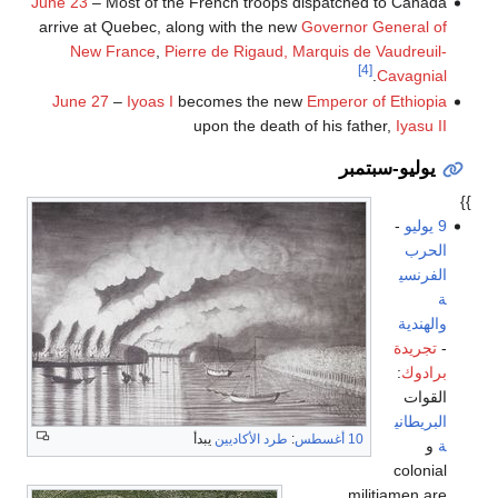
June 23
– Most of the French troops dispatched to Canada
arrive at Quebec, along with the new
Governor General of
New France
,
Pierre de Rigaud, Marquis de Vaudreuil-
[4]
.
Cavagnial
June 27
–
Iyoas I
becomes the new
Emperor of Ethiopia
upon the death of his father,
Iyasu II
يوليو-سبتمبر
}}
9 يوليو
-
الحرب
الفرنسي
ة
والهندية
-
تجريدة
برادوك
:
القوات
البريطاني
10 أغسطس
:
طرد الأكاديين
يبدأ
ة
و
colonial
militiamen are