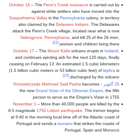
October 16
– The
Penn's Creek massacre
is carried out by
against white settlers who have moved into the
Susquehanna Valley
in the
Pennsylvania
colony, in territory
also claimed by the
Delaware Indians
. The Delawares
attack the Penn's Creek village, located near what is now
Selinsgrove, Pennsylvania
, and kill 25 of the 26 men,
[22]
women and children living there.
October 17
– The
Mount Katla
volcano erupts in
Iceland
,
and continues ejecting ash for the next 120 days, finally
ceasing on February 13. An estimated 1.5 cubic
kilometers
(1.5 billion cubic meters or 53 billion cubic feet) of
tephra
is
[23]
discharged by the volcano.
25 أكتوبر
-
becomes
Yirmisekizzade Mehmed Said Pasha
the new
Grand Vizier of the Ottoman Empire
, the fifth
person to serve as the Empire's Vizier in 1755.
November 1
– More than 40,000 people are killed by the
8.5 magnitude
1755 Lisbon earthquake
. The tremor begins
at 9:40 in the morning local time off of the Atlantic coast of
Portugal and sends a
tsunami
that strikes the coasts of
Portugal, Spain and Morocco.