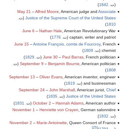
(ت.
1842
)
May 21
–
Alfred Moore
, American judge and
Associate
Justice of the Supreme Court of the United States
(ت.
)
1810
June 6
–
Nathan Hale
, American Revolutionary War
captain, writer and patriot (ت.
1776
)
June 15
–
Antoine François, comte de Fourcroy
, French
chemist (ت.
1809
)
, French politician (ت.
Paul Barras
–
June 30
1829
)
, American politician (ت.
Benjamin Bourne
–
September 9
)
1808
September 13
–
Oliver Evans
, American inventor, engineer
and businessman (ت.
1819
)
September 24
–
John Marshall
, American jurist,
Chief
Justice of the United States
(ت.
1835
)
, American author (ت.
Hannah Adams
–
October 2
1831
)
November 1
–
Henriette von Crayen
, German salonniére
(ت.
1832
)
November 2
–
Marie-Antoinette
, Queen Consort of France
[25]