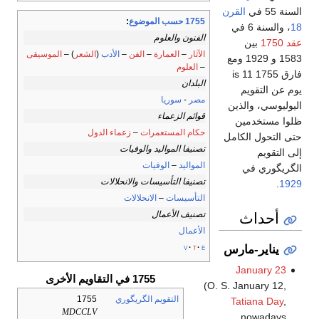
السنة 55 في
القرن
1755 حسب الموضوع
:
18
، والسنة 6 في
الفنون والعلوم
عقد 1750
بين
الآثار
–
العمارة
–
الفن
–
الأدب
(
الشعر
) –
الموسيقى
1583 و 1929 ومع
–
العلوم
فارق 1755 is 11
البلدان
يوم عن التقويم
مصر
-
سوريا
اليوليوسي، والذين
قوائم الزعماء
ظلوا مستخدمين
حكام المستعمرات
–
زعماء الدول
حتى التحول الكامل
تصنيفا المواليد والوفيات
إلى التقويم
المواليد
–
الوفيات
الگريگوري في
تصنيفا التأسيسات والانحلالات
.
1929
التأسيسات
–
الانحلالات
أحداث
تصنيف الأعمال
الأعمال
v
t
e
يناير-مارس
January 23
1755 في التقاويم الأخرى
(O. S. January 12,
التقويم الگريگوري
1755
Tatiana Day
,
MDCCLV
nowadays