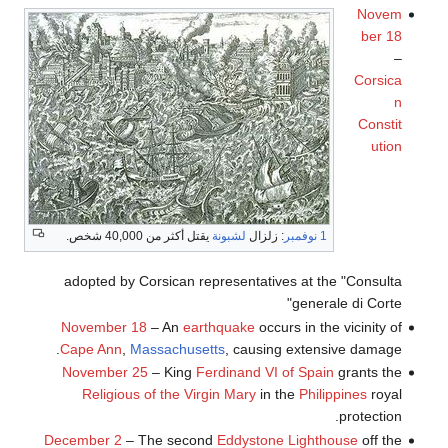
Novem
ber 18
–
Corsica
n
Constit
ution
1 نوفمبر
: زلزال
لشبونة
يقتل أكثر من 40,000 شخص.
adopted by Corsican representatives at the "Consulta
generale di Corte"
November 18
– An
earthquake
occurs in the vicinity of
Cape Ann
,
Massachusetts
, causing extensive damage.
November 25
– King
Ferdinand VI of Spain
grants the
Religious of the Virgin Mary
in the
Philippines
royal
protection.
December 2
– The second
Eddystone Lighthouse
off the