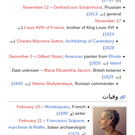
(ت.
1793
)
November 12
–
Gerhard von Scharnhorst
, Prussian
general (ت.
1813
)
November 17
, brother of King Louis XVI (ت.
Louis XVIII of France
)
1824
Archbishop of Canterbury
,
Charles Manners-Sutton
(ت.
)
1828
December 3
–
Gilbert Stuart
,
American
painter from
Rhode
Island
(ت.
1828
)
Date unknown
–
Maria Elizabetha Jacson
, British botanist
(ت.
1829
)
, Russian commander (ت.
Yelena Shidyanskaya
1849
)
وفيات
February 10
–
Montesquieu
, French
writer (و.
1689
)
February 11
–
Francesco Scipione,
marchese di Maffei
, Italian archaeologist
(و.
1675
)