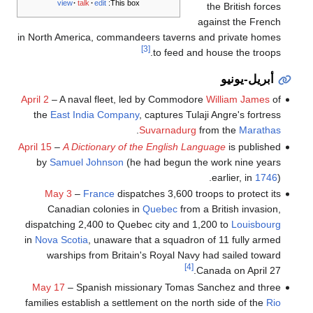
view
talk
edit
This box:
the British forces
against the French
in North America, commandeers taverns and private homes
[3]
to feed and house the troops.
أبريل-يونيو
April 2
– A naval fleet, led by Commodore
William James
of
the
East India Company
, captures Tulaji Angre's fortress
.
Suvarnadurg
from the
Marathas
April 15
–
A Dictionary of the English Language
is published
by
Samuel Johnson
(he had begun the work nine years
earlier, in
1746
).
May 3
–
France
dispatches 3,600 troops to protect its
Canadian colonies in
Quebec
from a British invasion,
dispatching 2,400 to Quebec city and 1,200 to
Louisbourg
in
Nova Scotia
, unaware that a squadron of 11 fully armed
warships from Britain's Royal Navy had sailed toward
[4]
Canada on April 27.
May 17
– Spanish missionary Tomas Sanchez and three
families establish a settlement on the north side of the
Rio