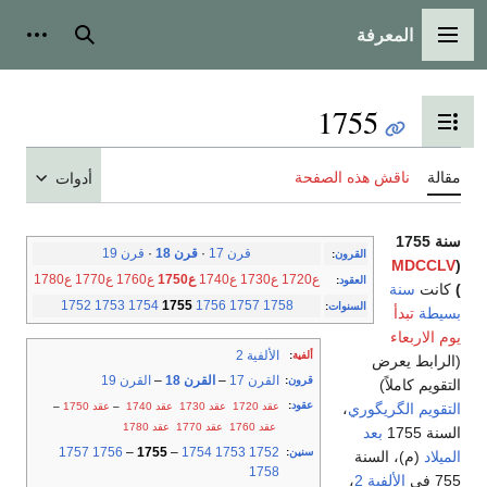
المعرفة
القائمة الرئيسية
بحث
أدوات
1755
تبديل عرض جدول المحتويات
مقالة
ناقش هذه الصفحة
أدوات
سنة 1755
قرن 17
·
قرن 18
·
قرن 19
القرون
:
MDCCLV
(
ع1720
ع1730
ع1740
ع1750
ع1760
ع1770
ع1780
العقود
:
)
كانت
سنة
1752
1753
1754
1755
1756
1757
1758
السنوات
:
بسيطة
تبدأ
يوم الاربعاء
الألفية 2
ألفية
:
(الرابط يعرض
القرن 17
–
القرن 18
–
القرن 19
قرون
:
التقويم كاملاً)
عقود
:
عقد 1720
عقد 1730
عقد 1740
–
عقد 1750
–
التقويم الگريگوري
،
عقد 1760
عقد 1770
عقد 1780
السنة 1755
بعد
1757
1756
–
1755
–
1754
1753
1752
سنين
:
الميلاد
(م)، السنة
1758
755 في
الألفية 2
،