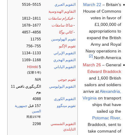
March 22
– Britain's
التقويم العبري
5515–5516
House of Commons
التقاويم الهندوسية
votes in favor of
-
ڤيكرام سامڤات
1811–1812
£1,000,000 of
-
شاكا سامڤات
1677–1678
appropriations to
-
كالي يوگا
4856–4857
expand the British
تقويم الهولوسين
11755
Army and Royal
تقويم الإگبو
755–756
Navy operations in
التقويم الإيراني
1133–1134
[2]
North America.
التقويم الهجري
1168–1169
March 26
– General
التقويم الياباني
5
Hōreki
Edward Braddock
(宝暦５年)
and 1,600 British
تقويم جوچى
N/A
sailors and soldiers
التقويم اليوليوسي
الگريگوري ناقص 11
arrive at
Alexandria,
يوم
Virginia
on transport
التقويم الكوري
4088
ships that have
تقويم مينگوو
157 قبل
جمهورية
sailed up the
الصين
民前157年
Potomac River
.
التقويم الشمسي
2298
Braddock, sent to
التايلندي
take command of