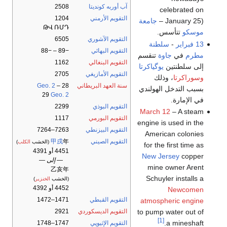
آب أوربه كونديتا
2508
celebrated on
التقويم الأرمني
1204
January 25) –
جامعة
ԹՎ ՌՄԴ
موسكو
تتأسس.
التقويم الآشوري
6505
13 فبراير
-
سلطنة
التقويم البهائي
−89 – −88
مطرم
في
جاوة
تنقسم
التقويم البنغالي
1162
إلى سلطنتين
يوگياكرتا
التقويم الأمازيغي
2705
وسوراكرتا
، وذلك
سنة العهد البريطاني
28
–
Geo. 2
بسبب التدخل الهولندي
29
Geo. 2
في الإمارة.
التقويم البوذي
2299
March 12
– A steam
التقويم البورمي
1117
engine is used in the
التقويم البيزنطي
7263–7264
American colonies
التقويم الصيني
年
甲戌
(الخشب
الكلب
)
for the first time as
4451 أو 4391
New Jersey
copper
— إلى —
mine owner Arent
乙亥年
Schuyler installs a
(الخشب
الخنزير
)
4452 أو 4392
Newcomen
التقويم القبطي
1471–1472
atmospheric engine
to pump water out of
التقويم الديسكوردي
2921
[1]
a mineshaft.
التقويم الإثيوپي
1747–1748