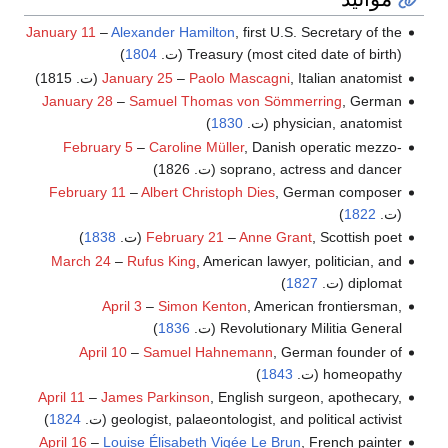
January 11
–
Alexander Hamilton
, first U.S. Secretary of the
Treasury (most cited date of birth) (ت.
1804
)
, Italian anatomist (ت. 1815)
Paolo Mascagni
–
January 25
January 28
–
Samuel Thomas von Sömmerring
, German
physician, anatomist (ت.
1830
)
February 5
–
Caroline Müller
, Danish operatic mezzo-
soprano, actress and dancer (ت. 1826)
February 11
–
Albert Christoph Dies
, German composer
(ت.
1822
)
, Scottish poet (ت.
Anne Grant
–
February 21
1838
)
March 24
–
Rufus King
, American lawyer, politician, and
diplomat (ت.
1827
)
April 3
–
Simon Kenton
, American frontiersman,
Revolutionary Militia General (ت.
1836
)
April 10
–
Samuel Hahnemann
, German founder of
homeopathy (ت.
1843
)
April 11
–
James Parkinson
, English surgeon, apothecary,
geologist, palaeontologist, and political activist (ت.
1824
)
April 16
–
Louise Élisabeth Vigée Le Brun
, French painter