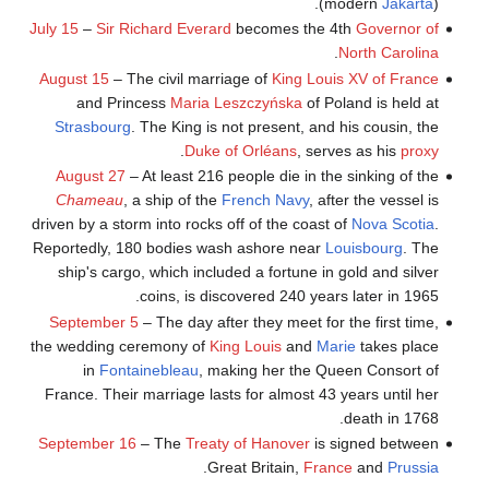
(modern
Jakarta
).
July 15
–
Sir Richard Everard
becomes the 4th
Governor of
.
North Carolina
August 15
– The civil marriage of
King Louis XV of France
and Princess
Maria Leszczyńska
of Poland is held at
Strasbourg
. The King is not present, and his cousin, the
.
Duke of Orléans
, serves as his
proxy
August 27
– At least 216 people die in the sinking of the
Chameau
, a ship of the
French Navy
, after the vessel is
driven by a storm into rocks off of the coast of
Nova Scotia
.
Reportedly, 180 bodies wash ashore near
Louisbourg
. The
ship's cargo, which included a fortune in gold and silver
coins, is discovered 240 years later in 1965.
September 5
– The day after they meet for the first time,
the wedding ceremony of
King Louis
and
Marie
takes place
in
Fontainebleau
, making her the Queen Consort of
France. Their marriage lasts for almost 43 years until her
death in 1768.
September 16
– The
Treaty of Hanover
is signed between
.
Great Britain,
France
and
Prussia