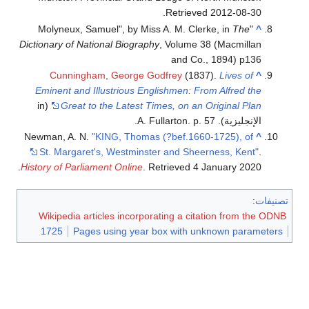
.
Retrieved
2012-08-30
The
"Molyneux, Samuel", by Miss A. M. Clerke, in
^
Dictionary of National Biography
, Volume 38 (Macmillan
and Co., 1894) p136
Cunningham, George Godfrey
(1837).
Lives of
^
Eminent and Illustrious Englishmen: From Alfred the
(in
Great to the Latest Times, on an Original Plan
الإنجليزية). A. Fullarton. p. 57.
Newman, A. N.
"KING, Thomas (?bef.1660-1725), of
^
St. Margaret's, Westminster and Sheerness, Kent"
.
.
History of Parliament Online
. Retrieved
4 January
2020
تصنيفات
:
Wikipedia articles incorporating a citation from the ODNB
1725
Pages using year box with unknown parameters