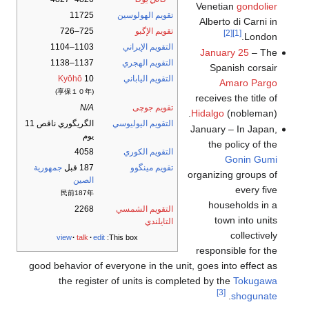
Venetian
gondolier
تقويم الهولوسين
11725
Alberto di Carni in
تقويم الإگبو
725–726
[2]
[1]
London.
التقويم الإيراني
1103–1104
January 25
– The
التقويم الهجري
1137–1138
Spanish corsair
التقويم الياباني
10
Kyōhō
Amaro Pargo
(享保１０年)
receives the title of
تقويم جوچى
N/A
Hidalgo
(nobleman).
التقويم اليوليوسي
الگريگوري ناقص 11
January – In Japan,
يوم
the policy of the
التقويم الكوري
4058
Gonin Gumi
تقويم مينگوو
187 قبل
جمهورية
organizing groups of
الصين
every five
民前187年
households in a
التقويم الشمسي
2268
town into units
التايلندي
collectively
view
talk
edit
This box:
responsible for the
good behavior of everyone in the unit, goes into effect as
the register of units is completed by the
Tokugawa
[3]
.
shogunate