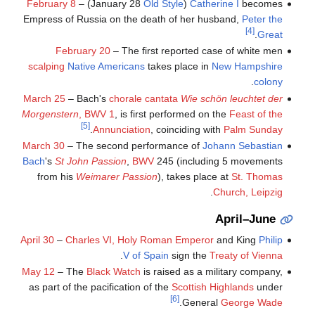
February 8
– (January 28
Old Style
)
Catherine I
becomes
Empress of Russia on the death of her husband,
Peter the
[4]
.
Great
February 20
– The first reported case of white men
scalping
Native Americans
takes place in
New Hampshire
.
colony
March 25
– Bach's
chorale cantata
Wie schön leuchtet der
Morgenstern
, BWV 1
, is first performed on the
Feast of the
[5]
.
Annunciation
, coinciding with
Palm Sunday
March 30
– The second performance of
Johann Sebastian
Bach
's
St John Passion
,
BWV
245 (including 5 movements
from his
Weimarer Passion
), takes place at
St. Thomas
.
Church, Leipzig
April–June
April 30
–
Charles VI, Holy Roman Emperor
and King
Philip
.
V of Spain
sign the
Treaty of Vienna
May 12
– The
Black Watch
is raised as a military company,
as part of the pacification of the
Scottish Highlands
under
[6]
.
General
George Wade