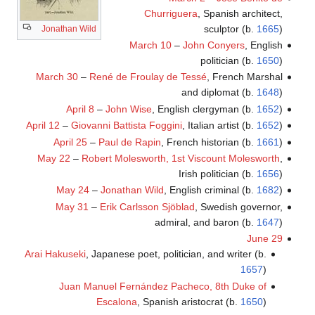
Churriguera
, Spanish architect,
sculptor (b.
1665
)
Jonathan Wild
March 10
–
John Conyers
, English
politician (b.
1650
)
March 30
–
René de Froulay de Tessé
, French Marshal
and diplomat (b.
1648
)
April 8
–
John Wise
, English clergyman (b.
1652
)
April 12
–
Giovanni Battista Foggini
, Italian artist (b.
1652
)
April 25
–
Paul de Rapin
, French historian (b.
1661
)
May 22
–
Robert Molesworth, 1st Viscount Molesworth
,
Irish politician (b.
1656
)
May 24
–
Jonathan Wild
, English criminal (b.
1682
)
May 31
–
Erik Carlsson Sjöblad
, Swedish governor,
admiral, and baron (b.
1647
)
June 29
Arai Hakuseki
, Japanese poet, politician, and writer (b.
1657
)
Juan Manuel Fernández Pacheco, 8th Duke of
Escalona
, Spanish aristocrat (b.
1650
)