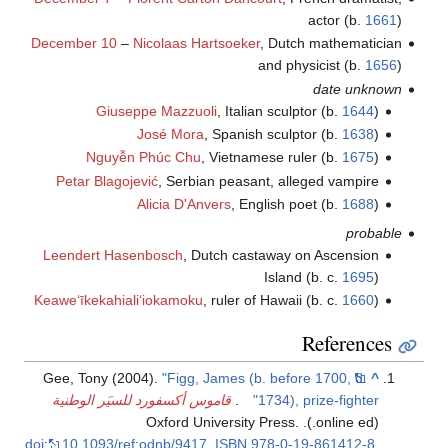
actor (b.
1661
)
December 10
–
Nicolaas Hartsoeker
, Dutch mathematician
and physicist (b.
1656
)
date unknown
Giuseppe Mazzuoli
, Italian sculptor (b.
1644
)
José Mora
, Spanish sculptor (b.
1638
)
Nguyễn Phúc Chu
, Vietnamese ruler (b.
1675
)
Petar Blagojević
, Serbian peasant, alleged vampire
Alicia D'Anvers
, English poet (b.
1688
)
probable
Leendert Hasenbosch
, Dutch castaway on Ascension
Island (b. c.
1695
)
Keaweʻīkekahialiʻiokamoku
, ruler of Hawaii (b. c.
1660
)
References
Gee, Tony (2004).
"Figg, James (b. before 1700, d.
^
1734), prize-fighter"
.
قاموس أكسفورد للسيَر الوطنية
(online ed.). Oxford University Press.
doi
:
10.1093/ref:odnb/9417
.
ISBN
978-0-19-861412-8
.