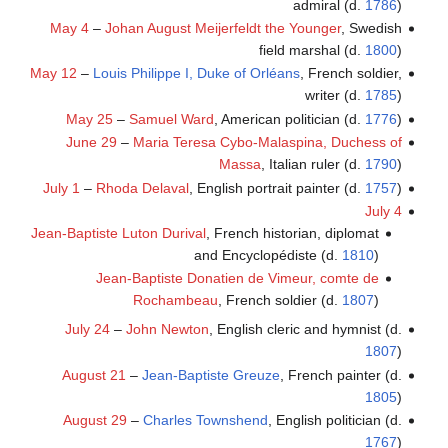
admiral (d.
1786
)
May 4
–
Johan August Meijerfeldt the Younger
, Swedish
field marshal (d.
1800
)
May 12
–
Louis Philippe I, Duke of Orléans
, French soldier,
writer (d.
1785
)
May 25
–
Samuel Ward
, American politician (d.
1776
)
June 29
–
Maria Teresa Cybo-Malaspina, Duchess of
Massa
, Italian ruler (d.
1790
)
July 1
–
Rhoda Delaval
, English portrait painter (d.
1757
)
July 4
Jean-Baptiste Luton Durival
, French historian, diplomat
and Encyclopédiste (d.
1810
)
Jean-Baptiste Donatien de Vimeur, comte de
Rochambeau
, French soldier (d.
1807
)
July 24
–
John Newton
, English cleric and hymnist (d.
1807
)
August 21
–
Jean-Baptiste Greuze
, French painter (d.
1805
)
August 29
–
Charles Townshend
, English politician (d.
1767
)