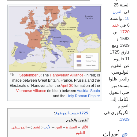
السنة 25
في
القرن
18
، والسنة
6 في
عقد
1720
بين
1583 و
1929 ومع
فارق 1725
is 11 يوم
عن التقويم
اليوليوسي،
September 3
: The
Hanoverian Alliance
(in red) is
والذين ظلوا
made between Great Britain, France, Prussia and the
مستخدمين
Electorate of Hanover after the
April 30
formation of the
Viennese Alliance
(in blue) between
Austria
,
Spain
حتى التحول
.
and the
Holy Roman Empire
الكامل إلى
التقويم
الگريگوري في
1725 حسب الموضوع
:
.
1929
الفنون والعلوم
الآثار
–
العمارة
–
الفن
–
الأدب
(
الشعر
) –
الموسيقى
أحداث
–
العلوم