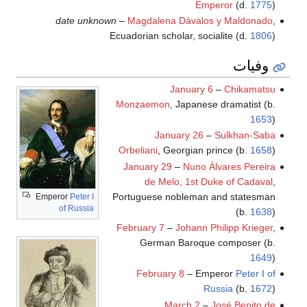
Emperor
(d.
1775
)
date unknown
–
Magdalena Dávalos y Maldonado
,
Ecuadorian scholar, socialite (d.
1806
)
وفيات
January 6
–
Chikamatsu
Monzaemon
, Japanese dramatist (b.
1653
)
January 26
–
Sulkhan-Saba
Orbeliani
, Georgian prince (b.
1658
)
January 29
–
Nuno Álvares Pereira
de Melo, 1st Duke of Cadaval
,
Portuguese nobleman and statesman
Emperor
Peter I
of Russia
(b.
1638
)
February 7
–
Johann Philipp Krieger
,
German Baroque composer (b.
1649
)
February 8
– Emperor
Peter I of
Russia
(b.
1672
)
March 2
–
José Benito de