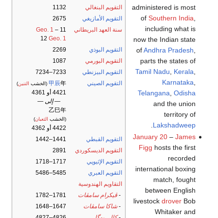
administered is most
التقويم البنغالي
1132
of
Southern India
,
التقويم الأمازيغي
2675
including what is
سنة العهد البريطاني
11
–
Geo. 1
12
Geo. 1
now the Indian state
of
Andhra Pradesh
,
التقويم البوذي
2269
parts the states of
التقويم البورمي
1087
Tamil Nadu
,
Kerala
,
التقويم البيزنطي
7233–7234
Karnataka
,
التقويم الصيني
年
甲辰
(الخشب
التنين
)
Telangana
,
Odisha
4421 أو 4361
— إلى —
and the union
乙巳年
territory of
(الخشب
الثعبان
)
.
Lakshadweep
4422 أو 4362
January 20
–
James
التقويم القبطي
1441–1442
Figg
hosts the first
التقويم الديسكوردي
2891
recorded
التقويم الإثيوپي
1717–1718
international boxing
التقويم العبري
5485–5486
match, fought
التقاويم الهندوسية
between English
-
ڤيكرام سامڤات
1781–1782
livestock
drover
Bob
-
شاكا سامڤات
1647–1648
Whitaker and
-
كالي يوگا
4826–4827