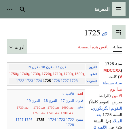
المعرفة
القائمة الرئيسية
بحث
أدوات
1725
تبديل عرض جدول المحتويات
مقالة
ناقش هذه الصفحة
أدوات
سنة 1725
قرن 17
·
قرن 18
·
قرن 19
القرون
:
MDCCXX
(
ع1690
ع1700
ع1710
ع1720
ع1730
ع1740
ع1750
العقود
:
V
)
كانت
1722
1723
1724
1725
1726
1727
1728
السنوات
:
سنة بسيطة
تبدأ يوم
الألفية 2
ألفية
:
الاثنين
(الرابط
القرن 17
–
القرن 18
–
القرن 19
قرون
:
يعرض التقويم كاملاً)
عقود
:
عقد 1690
عقد 1700
عقد 1710
–
عقد 1720
–
التقويم الگريگوري
،
عقد 1730
عقد 1740
عقد 1750
السنة 1725
بعد
1727
1726
–
1725
–
1724
1723
1722
سنين
:
الميلاد
(م)، السنة
1728
725 في
الألفية 2
،