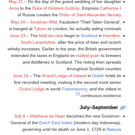
May 21
– On the day of the grand wedding of her daughter
Anna
to the
Duke of Holstein-Gottorp
, Empress
Catherine I
of Russia creates the
Order of Saint Alexander Nevsky
May 24
–
Jonathan Wild
, fraudulent 'Thief-Taker General',
is hanged at
Tyburn
in London, for actually aiding criminals.
June 23
– The
Malt tax riots
begin in
Scotland
in
Hamilton,
South Lanarkshire
, after the price of beer and scotch
whisky increases. Earlier in the year, the British government
extended the taxes in England on
malted grain
to brewers
and distilleries in Scotland. The rioting then spreads
throughout Scottish counties.
June 24
– The
Grand Lodge of Ireland
in
Dublin
holds its
first recorded meeting, making it the second most senior
Grand Lodge
in world
Freemasonry
, and the oldest in
[7]
continuous existence.
July–September
July 8
–
Mattheus de Haan
becomes the new Governor-
General of the
Dutch East Indies
(modern-day Indonesia),
governing until his death on June 1, 1729 in
Batavia