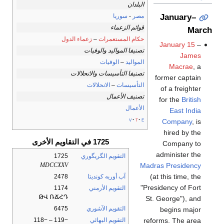
البلدان
January–
مصر
-
سوريا
قوائم الزعماء
March
حكام المستعمرات
–
زعماء الدول
January 15
–
تصنيفا المواليد والوفيات
James
المواليد
–
الوفيات
Macrae
, a
تصنيفا التأسيسات والانحلالات
former captain
التأسيسات
–
الانحلالات
of a freighter
تصنيف الأعمال
for the
British
الأعمال
East India
v
t
e
Company
, is
hired by the
1725 في التقاويم الأخرى
Company to
administer the
التقويم الگريگوري
1725
Madras Presidency
MDCCXXV
(at this time, the
آب أوربه كونديتا
2478
"Presidency of Fort
التقويم الأرمني
1174
ԹՎ ՌՃՀԴ
St. George"), and
التقويم الآشوري
6475
begins major
reforms. The area
التقويم البهائي
−119 – −118