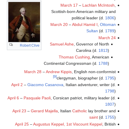
March 17
–
Lachlan McIntosh
,
Scottish-born American military and
political leader (d.
1806
)
March 20
–
Abdul Hamid I
,
Ottoman
Sultan
(d.
1789
)
March 24
Samuel Ashe
, Governor of North
Robert Clive
Carolina (d.
1813
)
Thomas Cushing
, American
Continental Congressman (d.
1788
)
March 28
–
Andrew Kippis
, English non-conformist
[9]
clergyman, biographer (d.
1795
)
April 2
–
Giacomo Casanova
, Italian adventurer, writer (d.
1798
)
April 6
–
Pasquale Paoli
, Corsican patriot, military leader (d.
1807
)
April 23
–
Gerard Majella
, Italian
Catholic
lay brother and
saint
(d.
1755
)
April 25
–
Augustus Keppel, 1st Viscount Keppel
, British