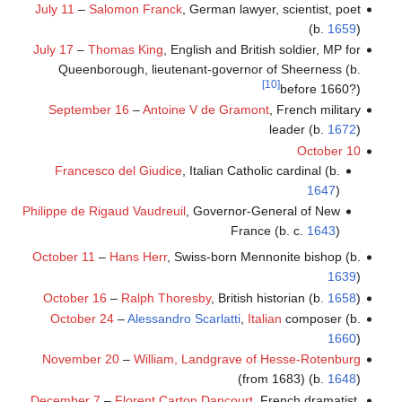
July 11
–
Salomon Franck
, German lawyer, scientist, poet
(b.
1659
)
July 17
–
Thomas King
, English and British soldier, MP for
Queenborough, lieutenant-governor of Sheerness (b.
[10]
before 1660?)
September 16
–
Antoine V de Gramont
, French military
leader (b.
1672
)
October 10
Francesco del Giudice
, Italian Catholic cardinal (b.
1647
)
Philippe de Rigaud Vaudreuil
, Governor-General of New
France (b. c.
1643
)
October 11
–
Hans Herr
, Swiss-born Mennonite bishop (b.
1639
)
October 16
–
Ralph Thoresby
, British historian (b.
1658
)
October 24
–
Alessandro Scarlatti
,
Italian
composer (b.
1660
)
November 20
–
William, Landgrave of Hesse-Rotenburg
(from 1683) (b.
1648
)
December 7
–
Florent Carton Dancourt
, French dramatist,