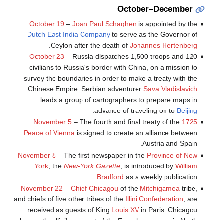
October–December
October 19
–
Joan Paul Schaghen
is appointed by the
Dutch East India Company
to serve as the Governor of
.
Ceylon after the death of
Johannes Hertenberg
October 23
– Russia dispatches 1,500 troops and 120
civilians to Russia's border with China, on a mission to
survey the boundaries in order to make a treaty with the
Chinese Empire. Serbian adventurer
Sava Vladislavich
leads a group of cartographers to prepare maps in
.
advance of traveling on to
Beijing
November 5
– The fourth and final treaty of the
1725
Peace of Vienna
is signed to create an alliance between
Austria and Spain.
November 8
– The first newspaper in the
Province of New
York
, the
New-York Gazette
, is introduced by
William
Bradford
as a weekly publication.
November 22
–
Chief Chicagou
of the
Mitchigamea
tribe,
and chiefs of five other tribes of the
Illini Confederation
, are
received as guests of King
Louis XV
in Paris. Chicagou