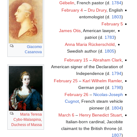
Gébelin
, French pastor (d.
1784
)
February 4
–
Dru Drury
, English
entomologist (d.
1803
)
February 5
James Otis
, American lawyer,
patriot (d.
1783
)
Anna Maria Rückerschöld
,
Giacomo
Swedish author (d.
1805
)
Casanova
February 15
–
Abraham Clark
,
American signer of the Declaration of
Independence (d.
1794
)
February 25
–
Karl Wilhelm Ramler
,
German poet (d.
1798
)
February 26
–
Nicolas-Joseph
Cugnot
, French steam vehicle
pioneer (d.
1804
)
Maria Teresa
March 6
–
Henry Benedict Stuart
,
Cybo-Malaspina,
Italian-born cardinal, Jacobite
Duchess of Massa
claimant to the British throne (d.
1807
)