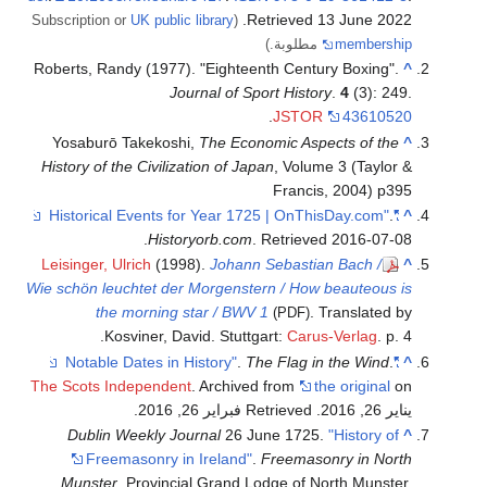
.
Retrieved
13 June
2022
UK public library
(Subscription or
membership
مطلوبة.)
Roberts, Randy (1977). "Eighteenth Century Boxing".
^
Journal of Sport History
.
4
(3): 249.
.
JSTOR
43610520
Yosaburō Takekoshi,
The Economic Aspects of the
^
History of the Civilization of Japan
, Volume 3 (Taylor &
Francis, 2004) p395
.
"Historical Events for Year 1725 | OnThisDay.com"
^
.
Historyorb.com
. Retrieved
2016-07-08
Leisinger, Ulrich
(1998).
Johann Sebastian Bach /
^
Wie schön leuchtet der Morgenstern / How beauteous is
the morning star / BWV 1
. Translated by
(PDF)
Kosviner, David. Stuttgart:
Carus-Verlag
. p. 4.
.
The Flag in the Wind
.
"Notable Dates in History"
^
The Scots Independent
. Archived from
the original
on
يناير 26, 2016
. Retrieved فبراير 26, 2016
.
Dublin Weekly Journal
26 June 1725.
"History of
^
Freemasonry in Ireland"
.
Freemasonry in North
Munster
. Provincial Grand Lodge of North Munster
.