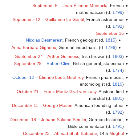
September 5
–
Jean-Étienne Montucla
, French
mathematician (d.
1799
)
September 12
–
Guillaume Le Gentil
, French astronomer
(d.
1792
)
September 16
Nicolas Desmarest
, French geologist (d.
1815
)
Anna Barbara Gignoux
, German industrialist (d.
1796
)
September 24
–
Arthur Guinness
, Irish brewer (d.
1803
)
September 29
–
Robert Clive
, British general, statesman
(d.
1774
)
October 12
–
Étienne Louis Geoffroy
, French pharmacist,
entomologist (d.
1810
)
October 21
–
Franz Moritz Graf von Lacy
, Austrian field
marshal (d.
1801
)
December 11
–
George Mason
, American founding father
(d.
1792
)
December 18
–
Johann Salomo Semler
, German historian,
Bible commentator (d.
1791
)
December 23
–
Ahmad Shah Bahadur
, 14th
Mughal