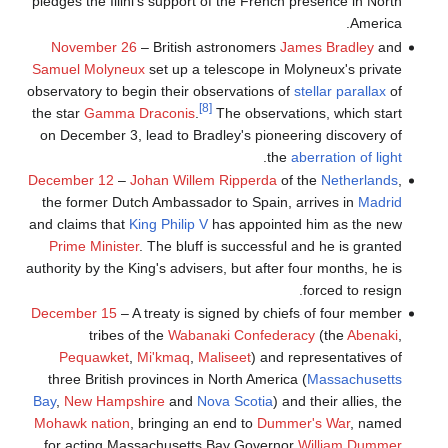
pledges the Illini's support of the French presence in North
America.
November 26
– British astronomers
James Bradley
and
Samuel Molyneux
set up a telescope in Molyneux's private
observatory to begin their observations of
stellar parallax
of
[8]
the star
Gamma Draconis
.
The observations, which start
on December 3, lead to Bradley's pioneering discovery of
.
the
aberration of light
December 12
–
Johan Willem Ripperda
of the
Netherlands
,
the former Dutch Ambassador to Spain, arrives in
Madrid
and claims that
King Philip V
has appointed him as the new
Prime Minister
. The bluff is successful and he is granted
authority by the King's advisers, but after four months, he is
forced to resign.
December 15
– A treaty is signed by chiefs of four member
tribes of the
Wabanaki Confederacy
(the
Abenaki
,
Pequawket
,
Mi'kmaq
,
Maliseet
) and representatives of
three British provinces in North America (
Massachusetts
Bay
,
New Hampshire
and
Nova Scotia
) and their allies, the
Mohawk nation
, bringing an end to
Dummer's War
, named
.
for acting Massachusetts Bay Governor
William Dummer