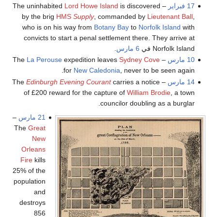
17 فبراير
– The uninhabited
is discovered
Lord Howe Island
by the brig
HMS
Supply
, commanded by
Lieutenant Ball
,
who is on his way from
Botany Bay
to
Norfolk Island
with
convicts to start a penal settlement there. They arrive at
Norfolk Island في
6 مارس
.
10 مارس
– The
Sydney Cove
expedition leaves
La Perouse
for
New Caledonia
, never to be seen again.
14 مارس
– The
carries a notice
Edinburgh Evening Courant
of £200 reward for the capture of
William Brodie
, a town
councilor doubling as a burglar.
21 مارس
–
The
Great
New
Orleans
Fire
kills
25% of the
population
and
destroys
856