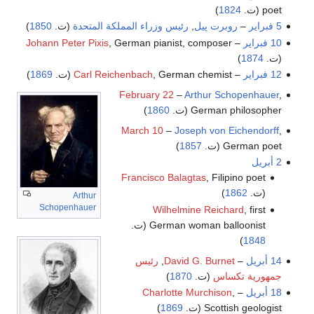
poet (ت.
1824
)
5 فبراير
–
روبرت پيل
,
رئيس وزراء المملكة المتحدة
(ت.
1850
)
10 فبراير
–
, German pianist, composer
Johann Peter Pixis
(ت.
1874
)
12 فبراير
–
, German chemist (ت.
Carl Reichenbach
1869
)
February 22
–
Arthur Schopenhauer
,
German philosopher (ت.
1860
)
March 10
–
Joseph von Eichendorff
,
German poet (ت.
1857
)
2 أبريل
Francisco Balagtas
, Filipino poet
(ت.
1862
)
Arthur
Schopenhauer
Wilhelmine Reichard
, first
German woman balloonist (ت.
)
1848
14 أبريل
–
David G. Burnet
,
رئيس
جمهورية تكساس
(ت.
1870
)
18 أبريل
–
,
Charlotte Murchison
Scottish geologist (ت.
1869
)