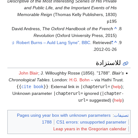
Descriptive of the Most Interesting Scenes of His Private
and Public Life, and the Important Events of His
Memorable Reign
(Thomas Kelly Publishers, 1830)
p195
David Andress,
The Oxford Handbook of the French
^
Revolution
(Oxford University Press, 2015)
.
BBC
. Retrieved
"Robert Burns – Auld Lang Syne"
^
.
2012-01-26
للاستزادة
John Blair
; J. Willoughby Rosse (1856). "1788".
Blair's
Chronological Tables
. London:
H.G. Bohn
– via Hathi Trust.
{{
cite book
}}
:
External link in
|chapterurl=
(
help
)
;
Unknown parameter
|chapterurl=
ignored (
|chapter-
url=
suggested) (
help
)
تصنيفات
:
Pages using year box with unknown parameters
1788
CS1 errors: unsupported parameter
Leap years in the Gregorian calendar