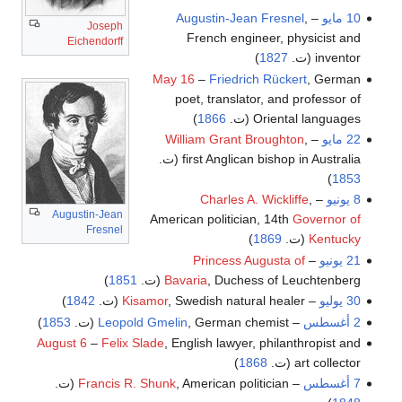
10 مايو
–
,
Augustin-Jean Fresnel
Joseph
French engineer, physicist and
Eichendorff
inventor (ت.
1827
)
May 16
–
Friedrich Rückert
, German
poet, translator, and professor of
Oriental languages (ت.
1866
)
22 مايو
–
,
William Grant Broughton
first Anglican bishop in Australia (ت.
)
1853
8 يونيو
–
,
Charles A. Wickliffe
Augustin-Jean
American politician, 14th
Governor of
Fresnel
Kentucky
(ت.
1869
)
21 يونيو
–
Princess Augusta of
, Duchess of Leuchtenberg (ت.
Bavaria
1851
)
30 يوليو
–
, Swedish natural healer (ت.
Kisamor
1842
)
2 أغسطس
–
, German chemist (ت.
Leopold Gmelin
1853
)
August 6
–
Felix Slade
, English lawyer, philanthropist and
art collector (ت.
1868
)
7 أغسطس
–
, American politician (ت.
Francis R. Shunk