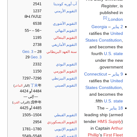
آب أوربه كونديتا
2541
Register
, is
التقويم الأرمني
1237
published in
ԹՎ ՌՄԼԷ
[1]
.
London
التقويم الآشوري
6538
2 يناير
–
Georgia
التقويم البهائي
−56 – −55
ratifies the
United
التقويم البنغالي
1195
States Constitution
,
التقويم الأمازيغي
2738
and becomes the
سنة العهد البريطاني
28
–
Geo. 3
fourth
U.S. state
29
Geo. 3
under the new
التقويم البوذي
2332
government.
التقويم البورمي
1150
9 يناير
–
Connecticut
التقويم البيزنطي
7296–7297
ratifies the
United
التقويم الصيني
年
丁未
(النار
الماعز
)
States Constitution
,
4484 أو 4424
and becomes the
— إلى —
.
fifth
U.S. state
戊申年
(التراب
القرد
)
18 يناير
– The
4485 أو 4425
leading ship (armed
التقويم القبطي
1504–1505
tender
HMS
Supply
)
التقويم الديسكوردي
2954
in Captain
Arthur
التقويم الإثيوپي
1780–1781
Phillip
's
First Fleet
التقويم العبري
5548–5549