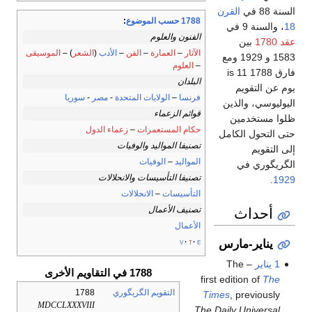
السنة 88 في
القرن
1788 حسب الموضوع
:
18
، والسنة 9 في
الفنون والعلوم
عقد 1780
بين
الآثار
–
العمارة
–
الفن
–
الأدب
(
الشعر
) –
الموسيقى
1583 و 1929 ومع
–
العلوم
فارق 1788 is 11
البلدان
يوم عن التقويم
فرنسا
–
الولايات المتحدة
-
مصر
-
سوريا
اليوليوسي، والذين
قوائم الزعماء
ظلوا مستخدمين
حكام المستعمرات
–
زعماء الدول
حتى التحول الكامل
تصنيفا المواليد والوفيات
إلى التقويم
المواليد
–
الوفيات
الگريگوري في
تصنيفا التأسيسات والانحلالات
.
1929
التأسيسات
–
الانحلالات
أحداث
تصنيف الأعمال
الأعمال
v
t
e
يناير-مارس
1 يناير
– The
1788 في التقاويم الأخرى
first edition of
The
التقويم الگريگوري
1788
Times
, previously
MDCCLXXXVIII
The Daily Universal