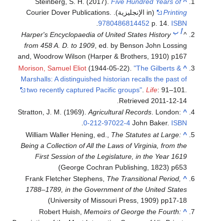
Steinberg, S. H. (2017).
Five Hundred Years of
^
Printing
(in الإنجليزية). Courier Dover Publications.
.
9780486814452
p. 14.
ISBN
أ
ب
Harper's Encyclopaedia of United States History
^
from 458 A. D. to 1909
, ed. by Benson John Lossing
and, Woodrow Wilson (Harper & Brothers, 1910) p167
Morison, Samuel Eliot
(1944-05-22).
"The Gilberts &
^
Marshalls: A distinguished historian recalls the past of
two recently captured Pacific groups"
.
Life
: 91–101
.
.
Retrieved
2011-12-14
Stratton, J. M. (1969).
Agricultural Records
. London:
^
.
0-212-97022-4
John Baker.
ISBN
William Waller Hening, ed.,
The Statutes at Large:
^
Being a Collection of All the Laws of Virginia, from the
First Session of the Legislature, in the Year 1619
(George Cochran Publishing, 1823) p653
Frank Fletcher Stephens,
The Transitional Period,
^
1788–1789, in the Government of the United States
(University of Missouri Press, 1909) pp17-18
Robert Huish,
Memoirs of George the Fourth:
^