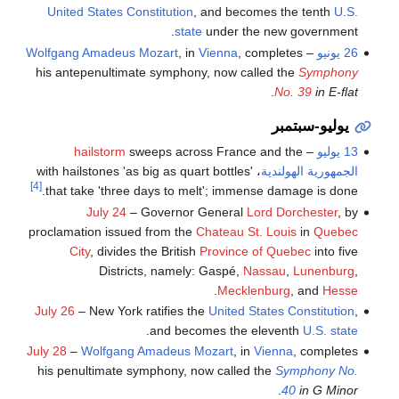
United States Constitution
, and becomes the tenth
U.S.
state
under the new government.
26 يونيو
–
, completes
Vienna
, in
Wolfgang Amadeus Mozart
his antepenultimate symphony, now called the
Symphony
.
No. 39
in E-flat
يوليو-سبتمبر
13 يوليو
–
sweeps across France and the
hailstorm
الجمهورية الهولندية
، with hailstones 'as big as quart bottles'
[4]
that take 'three days to melt'; immense damage is done.
July 24
– Governor General
Lord Dorchester
, by
proclamation issued from the
Chateau St. Louis
in
Quebec
City
, divides the British
Province of Quebec
into five
Districts, namely: Gaspé,
Nassau
,
Lunenburg
,
.
Mecklenburg
, and
Hesse
July 26
– New York ratifies the
United States Constitution
,
.
and becomes the eleventh
U.S. state
July 28
–
Wolfgang Amadeus Mozart
, in
Vienna
, completes
his penultimate symphony, now called the
Symphony No.
.
40
in G Minor