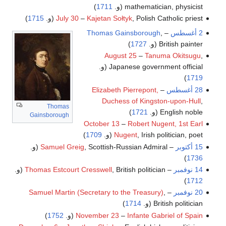
mathematician, physicist (و.
1711
)
, Polish Catholic priest (و.
Kajetan Sołtyk
–
July 30
1715
)
2 أغسطس
–
,
Thomas Gainsborough
British painter (و.
1727
)
August 25
–
Tanuma Okitsugu
,
Japanese government official (و.
)
1719
28 أغسطس
–
Elizabeth Pierrepont,
Duchess of Kingston-upon-Hull
,
Thomas
English noble (و.
1721
)
Gainsborough
October 13
–
Robert Nugent, 1st Earl
, Irish politician, poet (و.
Nugent
1709
)
15 أكتوبر
–
, Scottish-Russian Admiral (و.
Samuel Greig
)
1736
14 نوفمبر
–
, British politician (و.
Thomas Estcourt Cresswell
)
1712
20 نوفمبر
–
,
Samuel Martin (Secretary to the Treasury)
British politician (و.
1714
)
Infante Gabriel of Spain
–
November 23
(و.
1752
)