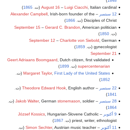
)
1848
, Italian cardinal (ت.
Luigi Ciacchi
–
August 16
1865
)
12 سبتمبر
–
, Irish-born founder of the
Alexander Campbell
Disciples of Christ (ت.
1866
)
September 15
–
Gerard C. Brandon
, American politician
(ت.
1850
)
September 12
–
Charlotte von Siebold
, German
gynecologist (ت.
1859
)
September 21
Geert Adriaans Boomgaard
, Dutch citizen, first validated
supercentenarian
(ت.
1899
)
First Lady of the United States
,
Margaret Taylor
(ت.
)
1852
22 سبتمبر
–
, English author (ت.
Theodore Edward Hook
)
1841
28 سبتمبر
–
, soldier (ت.
stonemason
, German
Jakob Walter
)
1864
9 أكتوبر
–
, Hungarian-Slovene Catholic
József Kossics
priest, writer, ethnologist (ت.
1867
)
11 أكتوبر
–
, Austrian music teacher (ت.
Simon Sechter