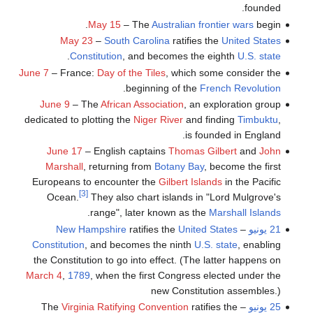
founded.
May 15
– The
Australian frontier wars
begin.
May 23
–
South Carolina
ratifies the
United States
.
Constitution
, and becomes the eighth
U.S. state
June 7
– France:
Day of the Tiles
, which some consider the
.
beginning of the
French Revolution
June 9
– The
African Association
, an exploration group
dedicated to plotting the
Niger River
and finding
Timbuktu
,
is founded in England.
June 17
– English captains
Thomas Gilbert
and
John
Marshall
, returning from
Botany Bay
, become the first
Europeans to encounter the
Gilbert Islands
in the Pacific
[3]
Ocean.
They also chart islands in "Lord Mulgrove's
.
range", later known as the
Marshall Islands
21 يونيو
–
United States
ratifies the
New Hampshire
Constitution
, and becomes the ninth
U.S. state
, enabling
the Constitution to go into effect. (The latter happens on
March 4
,
1789
, when the first Congress elected under the
new Constitution assembles.)
25 يونيو
– The
ratifies the
Virginia Ratifying Convention