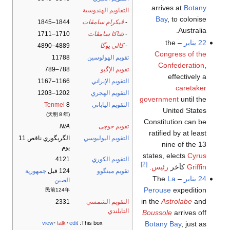
arrives at
Botany
التقاويم الهندوسية
Bay
, to colonise
-
ڤيكرام سامڤات
1844–1845
Australia.
-
شاكا سامڤات
1710–1711
22 يناير
– the
-
كالي يوگا
4889–4890
Congress of the
تقويم الهولوسين
11788
Confederation
,
تقويم الإگبو
788–789
effectively a
التقويم الإيراني
1166–1167
caretaker
التقويم الهجري
1202–1203
government
until the
التقويم الياباني
8
Tenmei
United States
(天明８年)
Constitution can be
تقويم جوچى
N/A
ratified by at least
التقويم اليوليوسي
الگريگوري ناقص 11
nine of the 13
يوم
states, elects
Cyrus
التقويم الكوري
4121
[2]
Griffin
كآخر
رئيس
.
تقويم مينگوو
124 قبل
جمهورية
24 يناير
– The
La
الصين
Perouse
expedition
民前124年
in the
Astrolabe
and
التقويم الشمسي
2331
التايلندي
Boussole
arrives off
Botany Bay
, just as
view
talk
edit
This box: