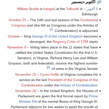
أكتوبر-ديسمبر
1 أكتوبر
–
in
Tolbooth
at the
hanged
is
William Brodie
Edinburgh.
October 21
– The 14th and last session of the
Continental
Congress
and (the 6th as Congress under the Articles of
[2]
Confederation) is adjourned.
October
– King
George III of the United Kingdom
becomes
deranged; the
Regency Crisis of 1788
starts.
November 8
– Voting takes place in the 11 states that have
ratified the United States Constitution for the first U.S.
Senators; in Virginia, Richard Henry Lee and William
Grayson, both anti-federalists, receive the highest number
[6]
of votes in the Virginia Senate.
November 15
–
Cyrus Griffin
of Virginia completes his
service as the last
President of the Congress of the
Confederation
under the
Articles of Confederation
November 20
– In the United Kingdom, the Houses of
Parliament are given the first formal report by
Prime
Minister Pitt
of the mental illness of King George III.
Parliament adjourns for two weeks to await the results of