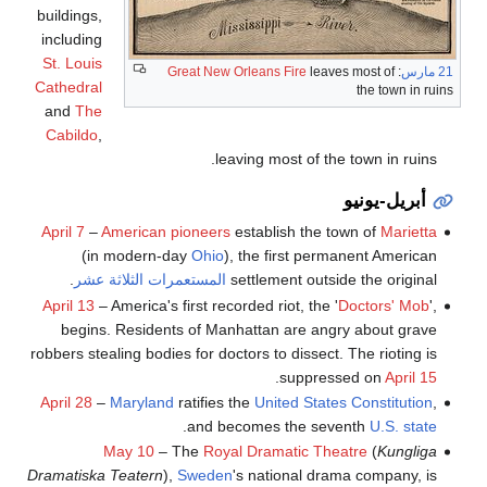
buildings,
including
St. Louis
21 مارس
:
leaves most of
Great New Orleans Fire
Cathedral
the town in ruins
and
The
Cabildo
,
leaving most of the town in ruins.
أبريل-يونيو
April 7
–
American pioneers
establish the town of
Marietta
(in modern-day
Ohio
), the first permanent American
settlement outside the original
المستعمرات الثلاثة عشر
.
April 13
– America's first recorded riot, the '
Doctors' Mob
',
begins. Residents of Manhattan are angry about grave
robbers stealing bodies for doctors to dissect. The rioting is
.
suppressed on
April 15
April 28
–
Maryland
ratifies the
United States Constitution
,
.
and becomes the seventh
U.S. state
May 10
– The
Royal Dramatic Theatre
(
Kungliga
Dramatiska Teatern
),
Sweden
's national drama company, is