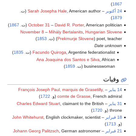
)
1867
24 أكتوبر
–
, American author (ت.
Sarah Josepha Hale
)
1879
, American politician (ت.
David R. Porter
–
October 31
1867
)
November 8
–
Mihály Bertalanits
,
Hungarian Slovene
) poet, teacher (ت.
Prekmurje Slovene
(
1853
)
Date unknown
, Argentine federationalist (ت.
Facundo Quiroga
1835
)
Ana Joaquina dos Santos e Silva
, African
businesswoman (ت.
1859
)
وفيات
14 يناير
–
François Joseph Paul, marquis de Grasetilly,
, French admiral (و.
comte de Grasse
1722
)
31 يناير
–
, claimant to the British
Charles Edward Stuart
throne (و.
1720
)
18 فبراير
–
, English clockmaker, scientist
John Whitehurst
(و.
1713
)
21 فبراير
–
, German astronomer
Johann Georg Palitzsch