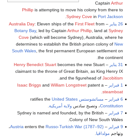
Captain
Arthur
Phillip
is attempting to move his colony from there to
.
Sydney Cove
in
Port Jackson
26 يناير
–
from
First Fleet
: Eleven ships of the
Australia Day
Botany Bay
, led by Captain
Arthur Phillip
, land at
Sydney
Cove
(which will become Sydney), Australia, where he
determines to establish the British prison colony of
New
South Wales
, the first permanent European settlement on
the continent.
31 يناير
–
becomes the new Stuart
Henry Benedict Stuart
claimant to the throne of Great Britain, as King Henry IX
.
and the figurehead of
Jacobitism
1 فبراير
–
patent a
William Longstreet
and
Isaac Briggs
.
steamboat
6 فبراير
–
مساتشوستس
ratifies the
United States
Constitution
، وتصبح سادس
ولاية أمريكية
.
7 فبراير
– Sydney is named and founded, by the British
Colony of New South Wales.
9 فبراير
–
Russo-Turkish War (1787–92)
enters the
Austria
،
وتهاجم
مولداڤيا
.