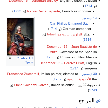
December 6
–
Jonathan Shipley
, English bishop, politician
(و.
1714
)
, French astronomer (و.
Nicole-Reine Lepaute
1723
)
14 ديسمبر
Carl Philipp Emanuel Bach
,
German composer (و.
1714
)
الملك
كارلوس الثالث من اسبانيا
(و.
)
1716
December 19
–
Juan Bautista de
Anza
, Governor of the Spanish
Province of New Mexico (و.
1736
)
Charles III of
Spain
December 22
–
Percivall Pott
, English
surgeon (و.
1714
)
30 ديسمبر
–
, Italian painter, elected to
Francesco Zuccarelli
the
الأكاديمية البندقية
(و.
1702
)
مجهولة التاريخ
–
, Italian scientist (و.
Lucia Galeazzi Galvani
)
1743
المراجع