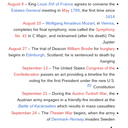
August 8
– King
Louis XVI of France
agrees to convene the
Estates-General
meeting in
May
1789
, the first time since
.
1614
August 10
–
Wolfgang Amadeus Mozart
, in
Vienna
,
completes his final symphony, now called the
Symphony
No. 41
in C Major
, and nicknamed (after his death)
The
Jupiter.
August 27
– The trial of Deacon
William Brodie
for
burglary
begins in
Edinburgh
, Scotland; he is sentenced to death by
hanging.
September 13
– The United States
Congress of the
Confederation
passes an act providing a timeline for the
voting for the first President under the new U.S.
[5]
Constitution.
September 21
– During the
Austro-Turkish War
, the
Austrian army engages in a friendly-fire incident at the
Battle of Karánsebes
which results in mass casualties.
September 24
– The
Theater War
begins, when the army
of
Denmark–Norway
invades Sweden.