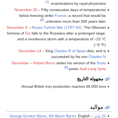
[7]
examinations by royal physicians.
November 25
– Fifty consecutive days of temperatures
below freezing strike
France
, a record that would be
[8]
unbroken more than 200 years later.
December 6
–
Russo-Turkish War (1787–92)
: The Ottoman
fortress of
Özi
falls to the Russians after a prolonged siege,
and a murderous storm with a temperature of −23 °C
(−9 °F).
December 14
– King
Charles III of Spain
dies, and is
.
succeeded by his son
Charles IV
December
–
Robert Burns
writes his version of the
Scots
[9]
.
poem
Auld Lang Syne
مجهولة التاريخ
Annual British iron production reaches 68,000 tons.
مواليد
22 يناير
–
, English
George Gordon Byron, 6th Baron Byron