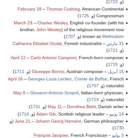
(و.
1723
)
February 28
–
Thomas Cushing
, American Continental
Congressman (و.
1725
)
March 29
–
Charles Wesley
, English co-founder (with his
brother,
John Wesley
) of the religious movement now
Methodism
known as
(و.
1707
)
31 مارس
–
, Finnish industrialist
Catharina Elisabet Grubb
(و.
1721
)
April 12
–
Carlo Antonio Campioni
, French-born composer
(و.
1719
)
15 أبريل
–
, Austrian composer (و.
Giuseppe Bonno
1711
)
April 16
–
Georges-Louis Leclerc, Comte de Buffon
, French
naturalist (و.
1707
)
May 8
–
Giovanni Antonio Scopoli
, Italian-born physician,
naturalist (و.
1723
)
, Danish writer (و.
Dorothea Biehl
–
May 11
1731
)
14 يونيو
–
, Scottish religious leader (و.
Adam Gib
1714
)
, German philosopher (و.
Johann Georg Hamann
–
June 21
)
1730
3 يوليو
–
, French Franciscan
François Jacquier