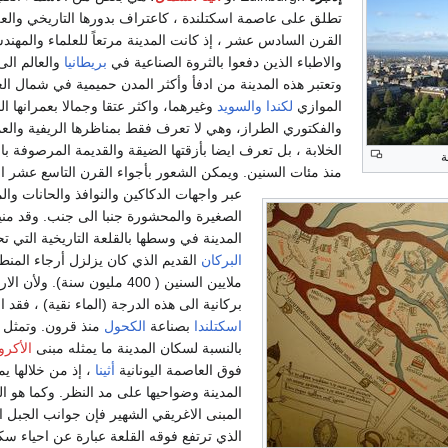
تطلق على عاصمة اسكتلندة ، كاعتراف بدورها التاريخي والع
القرن السادس عشر ، إذ كانت المدينة مرتعاً للعلماء والمهند
والاطباء الذين دفعوا بالثروة الصناعية في
بريطانيا
والعالم الى 
وتعتبر هذه المدينة من ادفأ وأكثر المدن حميمية في شمال العا
الموازي
لكندا
والسويد
وغيرهما، واكثر عتقا وجمالا بعمرانها 
والفكتوري الطراز، وهي لا تعرف فقط بمناظرها الريفية والعم
الخلابة ، بل تعرف ايضا بأزقتها الضيقة والقديمة المرصوفة با
ة
منذ مئات السنين. ويمكن الشعور بأجواء القرن التاسع عشر ا
عبر واجهات الدكاكين والنوافذ والحانات وال
الصغيرة والمحشورة جنبا الى جنب. وقد من
المدينة في وسطها بالقلعة التاريخية التي ت
البركان
القديم الذي كان يزلزل أرجاء المن
ملايين السنين ( 400 مليون سنة). ولأن ا
بركانية الى هذه الدرجة (الماء نقية) ، فقد
اسكتلندا
بصناعة
الكحول
منذ قرون. وتمثل
بالنسبة لسكان المدينة ما يمثله مبنى
الأكرو
فوق العاصمة اليونانية
أثينا
، إذ من خلالها ي
المدينة وضواحيها على مد النظر. وكما هو ا
المبنى الاغريقي الشهير فإن جوانب الجبل او
الذي ترتفع فوقه القلعة عبارة عن احياء سك