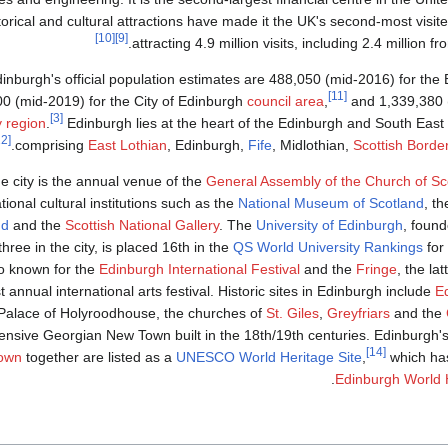
storical and cultural attractions have made it the UK's second-most visite
[10]
[9]
attracting 4.9 million visits, including 2.4 million 
inburgh's official population estimates are 488,050 (mid-2016) for th
[11]
0 (mid-2019) for the City of Edinburgh
council area
,
and 1,339,380 (
[3]
y region
.
Edinburgh lies at the heart of the Edinburgh and South East 
[12]
.
comprising
East Lothian
, Edinburgh,
Fife
, Midlothian,
Scottish Borde
e city is the annual venue of the
General Assembly of the Church of Sc
tional cultural institutions such as the
National Museum of Scotland
, t
nd
and the
Scottish National Gallery
. The
University of Edinburgh
, foun
three in the city, is placed 16th in the
QS World University Rankings
for
o known for the
Edinburgh International Festival
and the
Fringe
, the la
t annual international arts festival. Historic sites in Edinburgh include
E
Palace of Holyroodhouse, the churches of
St. Giles
,
Greyfriars
and the
ensive Georgian New Town built in the 18th/19th centuries. Edinburgh'
[14]
own
together are listed as a
UNESCO
World Heritage Site
,
which ha
Edinburgh World 