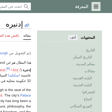
المعرفة
القائمة الرئيسية
إدنبره
مقالة
ناقش هذه ال
المحتويات
أخف
التاريخ
(تم التحويل من
burgh
التاريخ المبكر
هذا المقال هو عن the capital of Scotland. إذا كنت تريد الاستخدامات الأخرى، انظر
معالم المدينة
[6]
إدنبره
(
/
ˈ
ə
r
b
/-
,
/
ə
r
ə
مجالات
عاصمة
اسكتلندا
السيا
البلدة القديمة
32 حكومة محلية في اسكتلندة وهي سابع أكبر مدينة في
البلدة الحديثة
gh is the seat of the
الجغرافيا
nd
. The city's
Palace
المناخ
city has long been a
التوزيع السكانى
ature, philosophy, the
ted Kingdom, and the