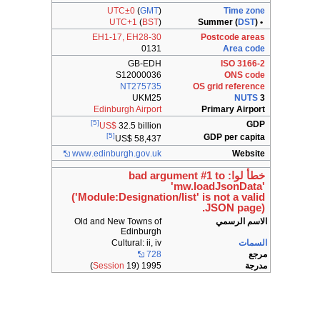
UTC±0
(
GMT
)
Time zone
UTC+1
(
BST
)
DST
)
• Summer (
EH1-17, EH28-30
Postcode areas
0131
Area code
GB-EDH
ISO 3166-2
S12000036
ONS code
NT275735
OS grid reference
UKM25
NUTS
3
Edinburgh Airport
Primary Airport
[5]
GDP
US$
32.5 billion
[5]
GDP per capita
US$ 58,437
www
.edinburgh
.gov
.uk
Website
خطأ لوا: bad argument #1 to
'mw.loadJsonData'
('Module:Designation/list' is not a valid
JSON page).
الاسم الرسمي
Old and New Towns of
Edinburgh
السمات
Cultural: ii, iv
مرجع
728
مدرجة
1995 (19
Session
)