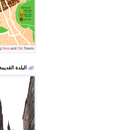
ng
New
and
Old
Towns
البلدة القديمة