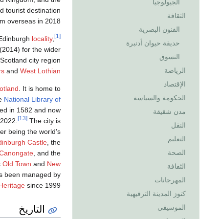
الجيولوجيا
d tourist destination
الثقافة
from overseas in 2018.
الفنون البصرية
[1]
e Edinburgh
locality
,
حديقة حيوان أدنبرة
2014) for the wider
التسوق
Scotland city region
الرياضة
rs
and
West Lothian
الإقتصاد
otland
. It is home to
الحكومة والسياسة
he
National Library of
ded in 1582 and now
مدن شقيقة
[13]
 2022.
The city is
النقل
tter being the world's
التعليم
dinburgh Castle
, the
الصحة
Canongate
, and the
s
Old Town
and
New
الثقافة
s been managed by
المهرجانات
Heritage
since 1999.
كنوز المدينة الترفيهية
التاريخ
الموسيقى