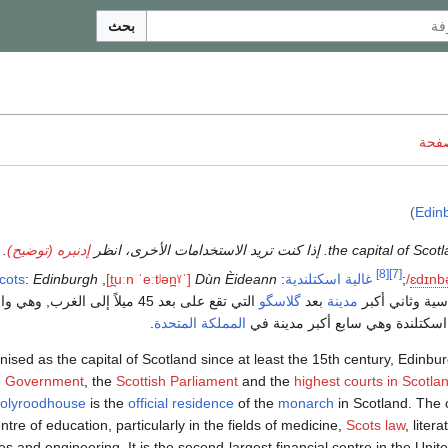
بحث
صفحة
)
Edin
إدنبره (توضيح)
.
[8]
[7]
b
n
ɪ
d
ɛ
/
;
غالية اسكتلندية
:
Dùn Èideann
[ˈt̪uːn
ˈeːtʲən̪ˠ]
,
Edinburgh
:
cots
سية وثاني أكبر
مدينة
بعد
گلاسگو
التي تقع على بعد 45 ميلاً إلى الغرب, 
المملكة المتحدة
.
ised as the capital of Scotland since at least the 15th century, Edinbur
h Government
, the
Scottish Parliament
and the
highest courts in Scotla
Holyroodhouse
is the
official residence
of the
monarch
in Scotland. The 
ntre of education, particularly in the fields of medicine,
Scots law
, liter
es and engineering. It is the second-largest financial centre in the Uni