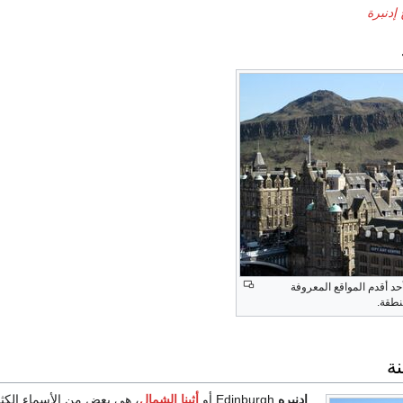
 إدنبرة
 أحد أقدم المواقع المعروفة
نطقة.
نة
إدنبره
Edinburgh أو
أثينا الشمال
، هي بعض من الأسماء الكثي