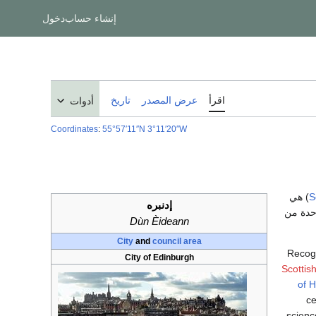
إنشاء حساب
دخول
اقرأ
عرض المصدر
تاريخ
أدوات
Coordinates
:
55°57′11″N
3°11′20″W
S
) هي
إدنبره
وهي واحدة من
Dùn Èideann
City
and
council area
Recogn
City of Edinburgh
Scottis
of 
ce
scienc