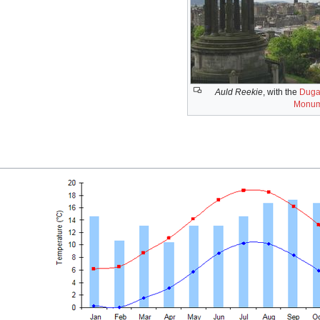
Auld Reekie
, with the
Duga
Monum