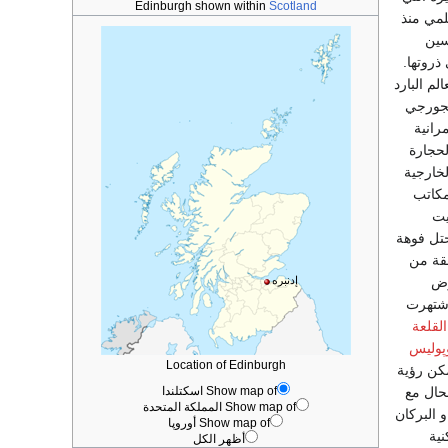
Edinburgh shown within
Scotland
لمي منذ
سين
ذروتها.
لم البارد
الجورجي
رانية
لحجارة
لخارجية
مكاتب
يت
حتل فوهة
طقة من
لارض
إدنبره
 اشتهرت
القلعة
پوليس
Location of Edinburgh
مكن رؤية
Show map of اسكتلندا
لحال مع
Show map of المملكة المتحدة
 البركان
Show map of أوروپا
نية
أظهر الكل