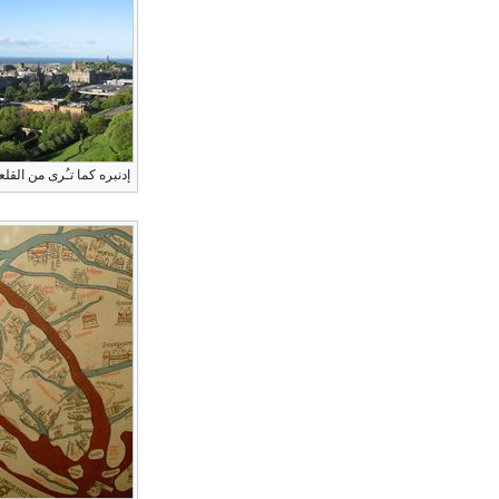
إدنبره كما تـُرى من القلع