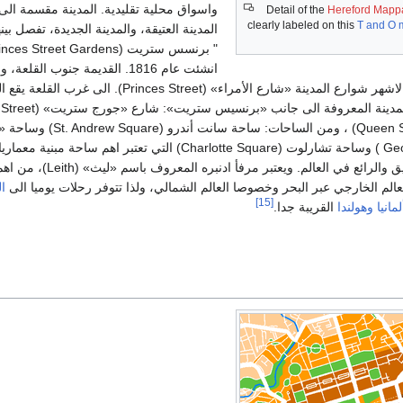
واسواق محلية تقليدية. المدينة مقسمة ال
Detail of the
Hereford Mapp
clearly labeled on this
T and O 
المدينة العتيقة، والمدينة الجديدة، تفصل بين
انشئت عام 1816. القديمة جنوب القلعة،
في المناطق المحاذية لاشهر شوارع المدينة «شارع الأمراء» (Princes Street). الى غرب ال
وكوين ستريت (Queen Street) ، ومن الساحات: ساحة سانت أندرو
سكوير (George Square ) وساحة تشارلوت (Charlotte Square) التي تعتبر اهم ساحة مبنية
الطراز الجورجي العريق والرائع في العالم. ويعتبر مرفأ
العالم الخارجي عبر البحر وخصوصا العالم الشمالي، ولذا تتوفر رحلات يوميا الى
ال
[15]
مانيا
وهولندا
القريبة جدا.