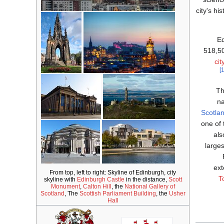
city's hi
Ed
518,50
cit
Th
na
Scotla
one of 
als
larges
ext
From top, left to right: Skyline of Edinburgh, city
T
skyline with
Edinburgh Castle
in the distance,
Scott
Monument
,
Calton Hill
, the
National Gallery of
Scotland
, The
Scottish Parliament Building
, the
Usher
Hall