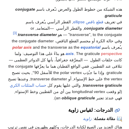
هذه الشبكة من خطوط الطول والعرض تـُعرف باسم
conjugate
.
graticule
في تعريف
قطع ناقص ellipse
, القطر الرأسي يـُعرف باسم
conjugate diameter
, والقطر الرأسي —المتعامد, or
[3]
"transverse", to the conjugate — هو
transverse diameter
.
وفي حالة الكرة أو مجسم القطع الناقص، the conjugate diameter
يـُعرف باسم
equatorial
and the transverse as the
polar axis
perspective
. The graticule
axis
هو بناءً على هذا التوصيف: ولما
كانت حلقات الطول — المعرَّفة جغرافياً، بأنها كل الدوائر العظمى —
تتلاقى عند القطبين, ففي الواقع القطبان هما ما يعرِّفها the conjugate
graticule. وإذا ما جـُذِب the polar vertex للأسفل 90°, بحيث تصبح
the vertex على خط الإستواء, أو transverse diameter, وعندها تصبح
transverse graticule
, والتي عليها يقوم كل
حساب المثلثات الكري
(لو وقعت longitudinal vertex بين أي من القطبين وخط الإستواء,
فهي عندئذ تعتبر an
oblique graticule
).
الدرجات: لقياس زاوية
مقالة مفصلة
:
زاوية
هناك العديد من الصيغ لكتابة الدرجات، وكلهم يظهرون في نفس ترتيب