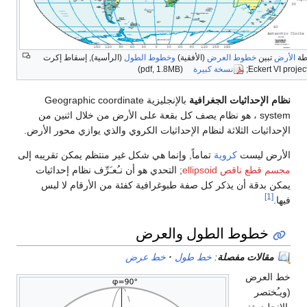
طة
الأرض
تبين
خطوط العرض
(الأفقية)
وخطوط الطول
(الرأسية), إسقاط إكرت
Eckert VI project
نسخة كبيرة
(pdf, 1.8MB)
نظام الإحداثيات الجغرافية
بالإنجليزية Geographic coordinate
system ، هو نظام يصف كل بقعة على الأرض من خلال اثنين من
الإحداثيات الثلاثة لنظام الإحداثيات الكروي والذي يوازي محور الأرض.
الأرض ليست
كروية
تماماً, وإنما هي شكل غير منتظم يمكن تقريبه إلى
مجسم قطع ناقص ellipsoid
; التحدي هو أن نـُعـَرِّف نظام إحداثيات
يمكن بدقة أن يذكر كل صفة طبوغرافية كفئة من الأرقام لا لبس
[1]
فيها.
خطوط الطول والعرض
مقالات مفصلة
:
خط طول
خط عرض
خط العرض
(ويـُختصر
بالإنجليزية: