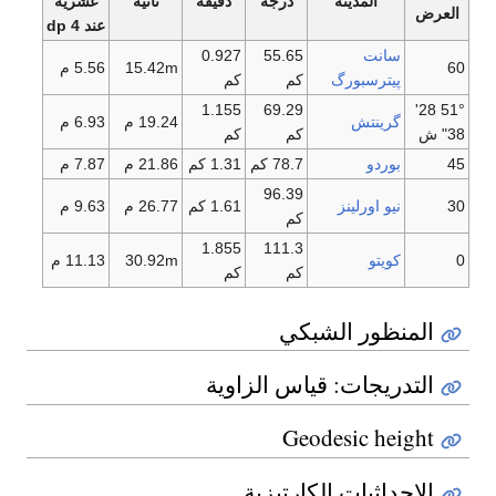
المدينة
درجة
دقيقة
ثانية
عشرية
العرض
عند 4 dp
سانت
55.65
0.927
60
15.42m
5.56 م
پيترسبورگ
كم
كم
1.155
69.29
51° 28'
گرينتش
19.24 م
6.93 م
38" ش
كم
كم
45
بوردو
78.7 كم
1.31 كم
21.86 م
7.87 م
96.39
30
نيو اورلينز
1.61 كم
26.77 م
9.63 م
كم
1.855
111.3
0
كويتو
30.92m
11.13 م
كم
كم
المنظور الشبكي
التدريجات: قياس الزاوية
Geodesic height
الإحداثيات الكارتيزية