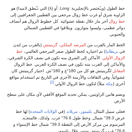
خط الطول (ويـُختصر بالإنجليزية: Long. أو (λ) التي تـُنطق لامبدا) هو
الزاوية شرق أو غرب خط زوال مرجعي بين القطبين الجغرافيين إلى
خط زوال
آخر مار خلال نقطة عشوائية. كل خطوط الزوال هم أنصاف
دوائر عظمى، وليسوا متوازون. ويتلاقوا في القطبين الشمالي
والجنوبي.
الخط المار بالقرب من
المرصد الملكي، گرينيتش
(بالقرب من لندن
في
بريطانيا
) تم اختياره كخط الطول صفر المرجعي العالمي،
خط
الزوال الأولي
. الأماكن إلى الشرق منه تكون في نصف الكرة الشرقي،
والأماكن إلى الغرب منه تكون في نصف الكرة الغربي. خط الزوال
المقابل
لگرينيتش هو كل من 180°غ و 180°ش. اختيار گرينيتش كان
عشوائياً, وفي الثقافات والأزمنة الأخرى في التاريخ تم استخدام مواقع
[2]
أخرى (
مكة
مثلاً) لتكون خط الزوال الأولي.
وبضم هاتين الزاويتين، يمكن تحديد الموقع الأفقي لأي مكان على سطح
الأرض.
فعلى سبيل المثال,
بلتيمور، مريلاند
(في
الولايات المتحدة
) لها خط
عرض 39.3° شمال, وخط طول 76.6° غرب. ولذلك، فالمتجـَه,
المرسوم من مركز الأرض إلى النقطة 39.3° شمال خط الإستواء و
76.6° غرب گرينيتش ستمر خلال بلتيمور.