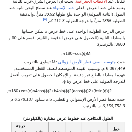
تتقابل عند
الأقطاب الجغرافية
, بحيث أن العرض الشرق-غرب للثانية
يعتمد على خط العرض. فعلى
خط الإستواء
عند سطح البحر, ثانية خط
الطول (الثانية الطولية) الواحدة يبلغ طولها
30.92 متراً
,والدقيقة
[4]
الطولية
1855 متراً
والدرجة الطولية
111.3 كم
.
عرض الدرجة الطولية الواحدة على خط عرض
ϕ
يمكن حسابها
بالمعادلة التالية (للحصول على عرض الدقيقة والثانية, اقسم على 60 و
3600, بالترتيب):
,
π
1
8
0
∘
cos
(
ϕ
)
M
r
حيث
متوسط نصف قطر الأرض الزوالي
r
M
تساوي بالتقريب
6,367,449 م. وبسبب القيمة المتوسطة لنصف القطر المستخدمة,
فهذه المعادلة بالطبع غير دقيقة. وبالإمكان الحصول على تقريب أفضل
للدرجة الطولية على خط عرض
by:
ϕ
,
π
1
8
0
∘
cos
(
ϕ
)
a
4
cos
(
ϕ
)
2
+
b
4
sin
(
ϕ
)
2
(
a
cos
(
ϕ
)
)
2
+
(
b
sin
(
ϕ
)
)
2
حيث نصفا قطر الأرض الإستوائي والقطبي,
b
,
a
يساويا
6,378,137 م
,
6,356,752.3 م
, بالترتيب.
الطول المكافئ عند خطوط عرض مختارة (بالكيلومتر)
درجة
خط