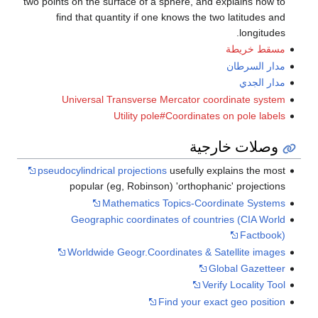
two points on the surface of a sphere, and explains how to
find that quantity if one knows the two latitudes and
longitudes.
مسقط خريطة
مدار السرطان
مدار الجدي
Universal Transverse Mercator coordinate system
Utility pole#Coordinates on pole labels
وصلات خارجية
pseudocylindrical projections
usefully explains the most
popular (eg, Robinson) 'orthophanic' projections
Mathematics Topics-Coordinate Systems
Geographic coordinates of countries (CIA World
Factbook)
Worldwide Geogr.Coordinates & Satellite images
Global Gazetteer
Verify Locality Tool
Find your exact geo position