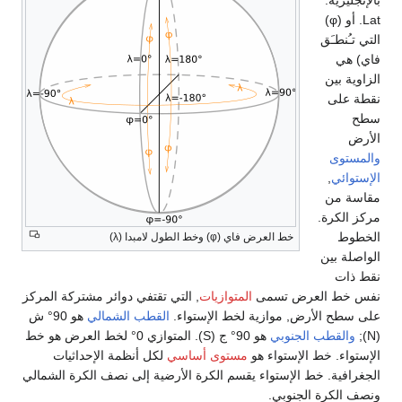
Lat. أو (φ)
التي تـُنطـَق
فاي) هي
الزاوية بين
نقطة على
سطح
الأرض
والمستوى
الإستوائي
,
مقاسة من
مركز الكرة.
الخطوط
خط العرض فاي (φ) وخط الطول لامبدا (λ)
الواصلة بين
نقط ذات
نفس خط العرض تسمى
المتوازيات
, التي تقتفي دوائر مشتركة المركز
على سطح الأرض, موازية لخط الإستواء.
القطب الشمالي
هو 90° ش
(N);
والقطب الجنوبي
هو 90° ج (S). المتوازي 0° لخط العرض هو خط
الإستواء. خط الإستواء هو
مستوى أساسي
لكل أنظمة الإحداثيات
الجغرافية. خط الإستواء يقسم الكرة الأرضية إلى نصف الكرة الشمالي
ونصف الكرة الجنوبي.