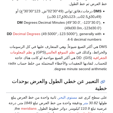
خط العرض ثم خط الطول.
DMS
درجات:دقائق:ثواني (49°30'02"ش, 123°30'30"غ) أو
(49د30ق02.5ث,-123د30ق30.17ث)
DM
Degrees:Decimal Minutes (49°30.0', -123°30.0'),
(49d30.0m,-123d30.0')
DD
Decimal Degrees
(49.5000°,-123.5000°), generally with
4-6 decimal numbers.
DMS هي أكثر الصيغ شيوعاً, وهي المتعارف عليها في كل الرسومات
والخرائط، وكذلك في
نظم التموقع العالمي
(GPS) و
نظم المعلومات
الجغرافية
(GIS). DD هي أكثر الصيغ مواءمة لو كانت هناك حاجة
للحساب, لتفاديها التعقيدات والأخطاء المحتملة من خلط حساب radix
degree minute second arithmetic.
التعبير عن خطي الطول والعرض بوحدات
خطية
على سطح كري عند
مستوى البحر
, ثانية واحدة من خط العرض يبلغ
طولها
30.82
متر
ودقيقة واحدة من خط العرض تبلغ
1849 متر
, درجة
عرضية تبلغ
110.9 كيلومتر
. دوائر خطوط الطول, the
meridians
,