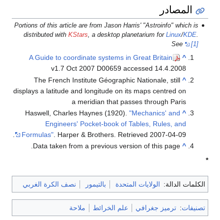
المصادر
Portions of this article are from Jason Harris' "Astroinfo" which is
distributed with
KStars
, a desktop planetarium for
Linux
/
KDE
.
See
[1]
A Guide to coordinate systems in Great Britain
^
v1.7 Oct 2007 D00659 accessed 14.4.2008
The French Institute Géographic Nationale, still
^
displays a latitude and longitude on its maps centred on
a meridian that passes through Paris
Haswell, Charles Haynes (1920).
"Mechanics' and
^
Engineers' Pocket-book of Tables, Rules, and
.
Formulas"
. Harper & Brothers
. Retrieved
2007-04-09
Data taken from a previous version of this page.
^
*
الكلمات الدالة:
الولايات المتحدة
بالتيمور
نصف الكرة الغربي
تصنيفات
:
ترميز جغرافي
علم الخرائط
ملاحة