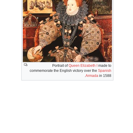
Portrait of
Queen Elizabeth I
made to
commemorate the English victory over the
Spanish
Armada
in 1588.