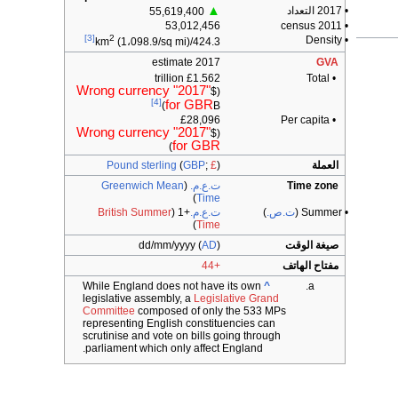
▲
• 2017 التعداد
55,619,400
53,012,456
• 2011 census
[3]
2
• Density
(1،098.9/sq mi)
424.3/km
2017 estimate
GVA
£1.562 trillion
• Total
Wrong currency "2017"
($
[4]
for GBR
B)
£28,096
• Per capita
Wrong currency "2017"
($
for GBR
)
العملة
)
£
;
GBP
(
Pound sterling
Time zone
ت.ع.م.
(
Greenwich Mean
)
Time
• Summer (
ت.ص.
)
ت.ع.م.
+1
(
British Summer
)
Time
صيغة الوقت
)
AD
dd/mm/yyyy (
مفتاح الهاتف
+44
While England does not have its own
^
legislative assembly, a
Legislative Grand
Committee
composed of only the 533 MPs
representing English constituencies can
scrutinise and vote on bills going through
parliament which only affect England.