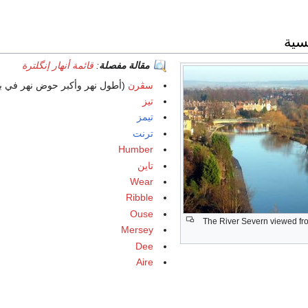
يسية
مقالة مفصلة
:
قائمة أنهار إنگلترة
سڤرن
(أطول نهر وأكبر حوض نهر في بر
تيز
تيمز
ترنت
Humber
تاين
Wear
Ribble
Ouse
The River Severn viewed f
Mersey
Dee
Aire