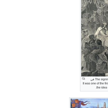
The signi
في
1215. It was one of the 
.
the idea