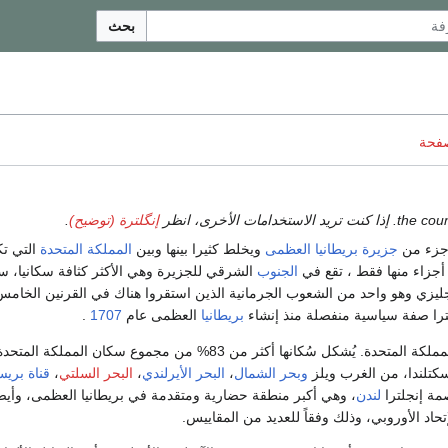
بحث
صفحة
إنگلترة (توضيح)
.
جزيرة
بريطانيا العظمى
ويخلط كثيرا بينها وبين
المملكة المتحدة
التي تك
 أجزاء منها فقط ، تقع في
الجنوب
الشرقي للجزيرة وهي الأكثر كثافة سكانيا، 
ليزي وهو واحد من الشعوب الجرمانية الذين استقروا هناك في القرنين الخامس
ترا صفة سياسية منفصلة منذ إنشاء
بريطانيا
العظمى عام
1707
.
إنجلترا هي جزء من المملكة المتحدة. يُشكل سُكانها أكثر من 83% من مجموع سكان المملك
سكتلندا، من الغرب ويلز
وبحر الشمال
،
البحر الأيرلندي
،
البحر السلتي
،
قناة بري
مة إنجلترا
لندن
، وهي أكبر منطقة حضارية ومتقدمة في بريطانيا العظمى، وأيضاً
اد الأوروبي، وذلك وفقاً للعديد من المقاييس.