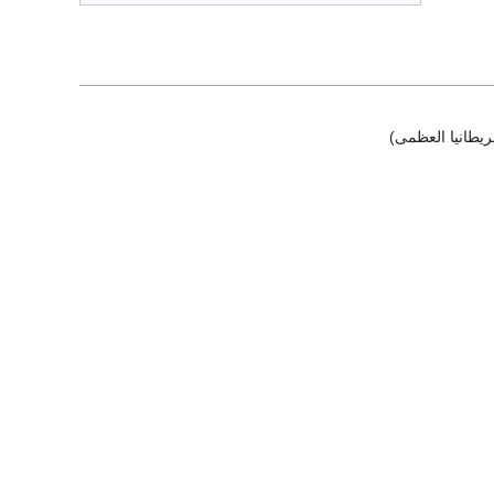
يطانيا العظمى)