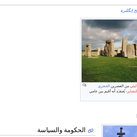
خ إنگلترة
ليثي
من العصرين
الحجري
تشاير
، يُعتقـَد أنه أقيم بين عامي
الحكومة والسياسة