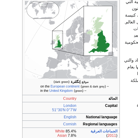
ة التي
نون
 كنيسة
العالم.
ات
عد
لحكومية
 قوانين الإتحاد والتي
 بعام
الإتحاد 1800 لتصبح المملكة
موقع
إنگلترة
(
)
dark green
European continent
(
)
– on the
green & dark grey
United Kingdom
(
)
– in the
green
الحالة
Country
ة
London
Capital
51°30′N
0°7′W
English
National language
Cornish
Regional languages
الجماعات العرقية
85.4%
White
Asian
7.8%
)
2011
(