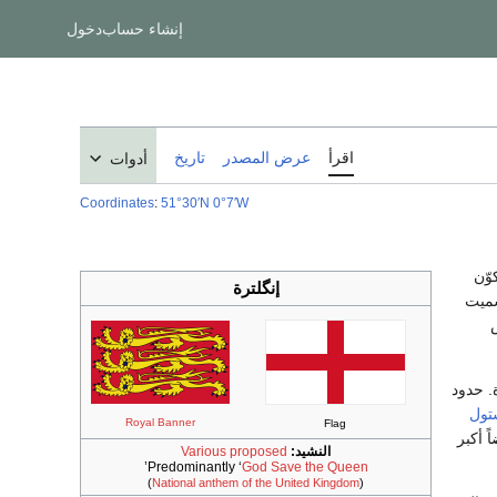
إنشاء حساب
دخول
اقرأ
عرض المصدر
تاريخ
أدوات
Coordinates
:
51°30′N
0°7′W
وّن
إنگلترة
سميت
ة المتحدة. حدود
ستول
Royal Banner
Flag
 أكبر
النشيد:
Various proposed
’
Predominantly ‘
God Save the Queen
)
National anthem of the United Kingdom
(