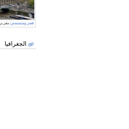
قصر وستمنستر
، مقر بر
الجغرافيا