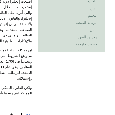
اللغات
أصبحت إنجلترا دولة م
إستقرت هناك خلال القر
الدين
والتي أثرت على العال
التعليم
إنجلترا، والقانون الإ
الرعايه الصحية
بالإضافة إلى أن إنجلت
الصناعية المتقدمة. وه
النقل
النظام البرلماني في إ
معرض الصور
والإبتكارات القانونية 
وصلات خارجية
تم وضع الشروط التي تم
وتحدي
وإستقلاله.
المملكة ليتم رسمياً تأ
التاريخ