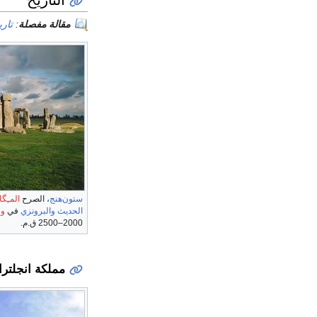
مقالة مفصلة
:
تاري
ستون‌هنج
، الصرح
المـِگا
الحديث
والبرونزي
في
ول
2000–2500 ق.م.
مملكة انجلترا