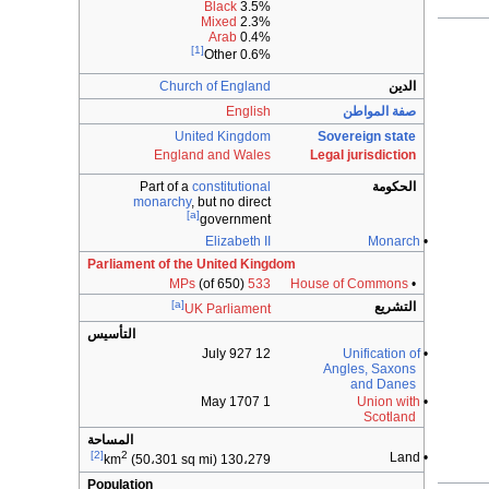
Black
3.5%
Mixed
2.3%
Arab
0.4%
[1]
0.6% Other
الدين
Church of England
صفة المواطن
English
United Kingdom
Sovereign state
England and Wales
Legal jurisdiction
الحكومة
constitutional
Part of a
monarchy
, but no direct
[a]
government
Elizabeth II
Monarch
•
Parliament of the United Kingdom
(of 650)
533 MPs
House of Commons
•
[a]
التشريع
UK Parliament
التأسيس
12 July 927
Unification of
•
Angles, Saxons
and Danes
1 May 1707
Union with
•
Scotland
المساحة
[2]
2
• Land
(50،301 sq mi)
130،279 km
Population