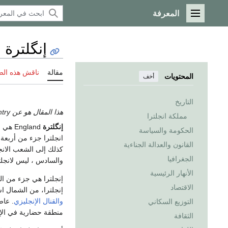
المعرفة
القائمة الرئيسية
إنگلترة
مقالة
ناقش هذه ال
المحتويات
أخف
التاريخ
هذا المقال هو عن the country. إذا كنت تريد الاستخدامات الأخرى، انظر
مملكة انجلترا
إنگلترة
England هي جزء من
الحكومة والسياسة
انجلترا جزء من أربعة
القانون والعدالة الجناءية
كذلك إلى الشعب الانج
الجغرافيا
والسادس ، ليس لانجل
الأنهار الرئيسية
الاقتصاد
إنجلترا، من الشمال ا
والقنال الإنجليزي
. عاص
التوزيع السكاني
منطقة حضارية في الإتح
الثقافة