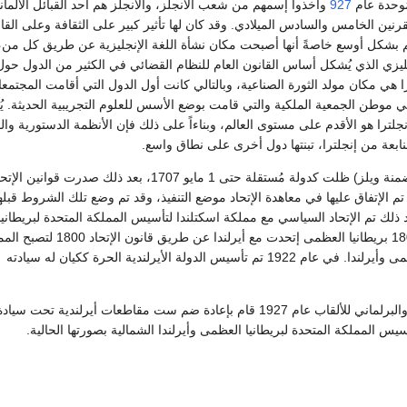
ُوحدة عام
927
وأخذوا إسمهم من شعب الآنجلز، والأنجلز هم أحد القبائل الألماني
نين الخامس والسادس الميلادي. وقد كان لها تأثير كبير على الثقافة وعلى القا
م بشكل أوسع خاصةً أنها أصبحت مكان نشأة اللغة الإنجليزية عن طريق كل من،
نجليزي الذي يُشكل أساس القانون العام للنظام القضائي في الكثير من الدول حول 
را هي مكان مولد الثورة الصناعية، وبالتالي كانت أول الدول التي أقامت المجتمع
ي موطن الجمعية الملكية والتي قامت بوضع الأسس للعلوم التجريبية الحديثة. يُ
نجلترا هو الأقدم على مستوى العالم، وبناءاً على ذلك فإن الأنظمة الدستورية وا
النابعة من إنجلترا، تبنتها دول أخرى على نطاق واسع.
إن ممكلة إنجلترا (متضمنة ويلز) ظلت كدولة مُستقلة حتى 1 مايو 1707، بعد ذلك صدرت
 الإتفاق عليها في معاهدة الإتحاد موضع التنفيذ، وقد تم وضع تلك الشروط قبلها
داً في 1706، بعد ذلك تم الإتحاد السياسي مع مملكة اسكتلندا لتأسيس المملكة المتحدة لبريطانيا
العظمى. وفي عام 1800 بريطانيا العظمى إتحدت مع أيرلندا عن طريق قانون 
المتحدة لبريطانيا العظمى وأيرلندا. في عام 1922 تم تأسيس الدولة الأيرلندية الحرة ككيان له سيادته
ولكن القانون الملكي والبرلماني للألقاب عام 1927 قام بإعادة ضم ست مقاطعات أيرلندية تحت سياد
سيس المملكة المتحدة لبريطانيا العظمى وأيرلندا الشمالية بصورتها الحالية.