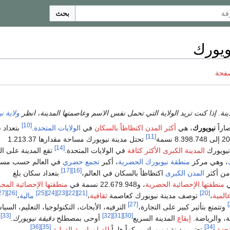
بحث
ويورك
صفحة
ينة. إذا كنت تريد الولاية التي تحمل نفس الاسم وعاصمتها المدينة، انظر
ولاية ن
[10]
صاراً
نيويورك
، هي
أكثر المدن اكتظاظاً بالسكان
في
الولايات المتحدة
.
بتعداد 
[11]
تحتل مدينة نيويورك مساحة مقدارها 1.213.37
[14]
نيويورك
المدينة الكبرى الأكثر كثافة
في الولايات المتحدة.
تقع المدينة على 
، وهي مركز
منطقة نيويورك الحضرية
، أكبر
تجمع حضري
في العالم حسب مسا
[17]
[16]
ن أكثر
المدن الكبرى
اكتظاظاً بالسكان في العالم،
بتعداد سكان بلغ
منطقتها الإحصائية الحضرية
، و22.679.948 نسمة في
منطقتها الإحصائية المج
[27]
[26]
[25]
[24]
[23]
[22]
[21]
[20]
المية
،
توصف مدينة نيويورك كعاصمة
ثقافية
،
مالية
،
[27]
وتتمتع بتأثير كبير على التجارة،
الترفيه، الأبحاث، التكنولوجيا، التعليم، السيا
[33]
[32]
[31]
[30]
ة، والرياضة.
إيقاع
المدينة السريع
أوحى بمصطلح
دقيقة نيويورك
.
ك
[36]
[35]
[34]
حدة
،
تعتبر مدينة نيويورك مركزاً هاماً
للدبلوماسية الدولية
.