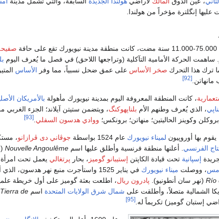
ثاني
، عُين الدوق
المالك
لأراضي
هولندا الجديدة
السابقة، والتي تشمل مدينة
أمس
 عليها إنگلترة مؤخراً من هولندا.
 مدينة نيويورك تقع على حافة
صفيحة 
بل
ا ترك هذا التحرك
صخر الأساس
على عمق ضحل نسبياً، مما وفر
الأساس
المتي
[92]
انهاتن.
تعمارية
، كانت المنطقة المعروفة اليوم بمدينة نيويورك مأهولة
بالأمريكان الأصل
ناپي
، الذي يُعرف وطنهم الأم
بلناپهوكنگ
، ويتضمن ستيتن آيلاند؛ الجزء الغربي م
[93]
روكلن وكوينز الحاليتين؛ منهاتن؛ برونكس؛
ووادي هدسون السفلي
.
يقوم بها أوروپيون
لميناء نيويورك
عام 1524 بواسطة
جوڤاني دى ڤرازانو
، مست
تاج الفرنسي
. أعلنها منطقة فرنسية وأطلق عليها اسم
Nouvelle Angoulême
(
أ
ريدة
إسپانية
تحت قيادة الكاپتن
إستيبانو گوميز
، بحار
پرتغالي
يعمل تحت امرأة
امس
، ووصلت
ميناء نيويورك
في يناير 1525 واستأجرت منبع نهر هدسون، الذ
Río
(نهر سان أنطونيو).
پادرون ريال
، اطلعت بعثة گوميز على أول خريطة علم
ا الشمالية متصلاً، وأطلقت على
شمال شرق الولايات المتحدة
اسم
Tierra de
[95]
ضي إستبان گوميز) تكريماً له.