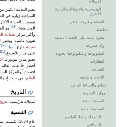
الإسلام
الهندوسية والانتماءات الدينية
تضم المدينة الكثير م
الأخرى
السياحية زيارة في العالم 
الصحة وتفاوت الدخل
نيويورك المدينة الأكثر 
[68]
المتقاطعة"،
هو الم
الاقتصاد
وأكبر مركز
لصناعة الت
نظرة عامة على اقتصاد المدينة
شهرة عالمية. ويعتبر 
وال ستريت
[77]
[76]
صينية
خارج
آسيا
،
[81]
على مدار الأسبوع،
التكنولوجيا والتكنولوجيا الحيوية
تضم مدين نيويورك
أكثر م
العقارات
5]
أفضل جامعات العالم.
السياحة
اقتصادياً والمركز المال
الإعلام والترفيه
العالم
، من حيث إجما
التعليم والنشاط البحثي
التاريخ
الموارد البشرية
الصحة العامة
المقالة الرئيسية:
تاريخ
السلامة العامة
التسمية
الشرطة وإنفاذ القانون
عام 1664، سُميت الميدنة تكريماً
المطافي