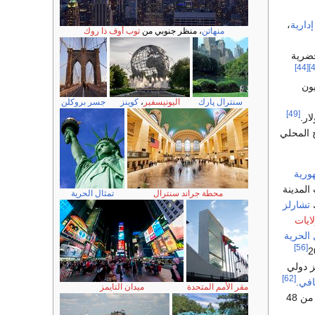
دارية
،
منهاتن
، منظر جنوبي من
توب أوف ذا روك
حضرية
[44]
أكثر من 3.2 مليون
سنترال پارك
اليونيسفير
،
كوينز
جسر بروكلن
[49]
 المحلي
ورية
لمدينة
محطة جراند سنترال
تمثال الحرية
ك
تشارلز
ايات
 الحرية
[56]
[62]
قافي
.
مقر الأمم المتحدة
ميدان التايمز
أُجري بين أكثر من 30.000 شخص من 48