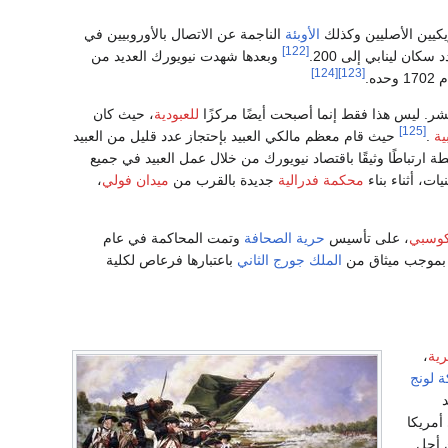
يكيين الأصليين وكذلك
الأوبئة
الناجمة عن الاتصال بالأوروبيين في
[122]
وبعدها شهدت نيويورك العديد من
[124]
[123]
ه.
شر. ليس هذا فقط إنما أصبحت أيضًا مركزًا
للعبودية
، حيث كان
[125]
ية
.
حيث قام معظم مالكي العبيد بإحتجاز عدد قليل من العبيد
ارتباطًا وثيقًا باقتصاد نيويورك من خلال عمل العبيد في جميع
ات، أثناء بناء
محكمة فدرالية
جديدة بالقرب من
ميدان فولي
،
كوسبي
، على تأسيس
حرية الصحافة
وتمت المحاكمة في عام
موجب ميثاق من
الملك جورج الثاني
باعتبارها فرعاص لكلية
رية
،
 لونج
د
أمريكا
ن أجل