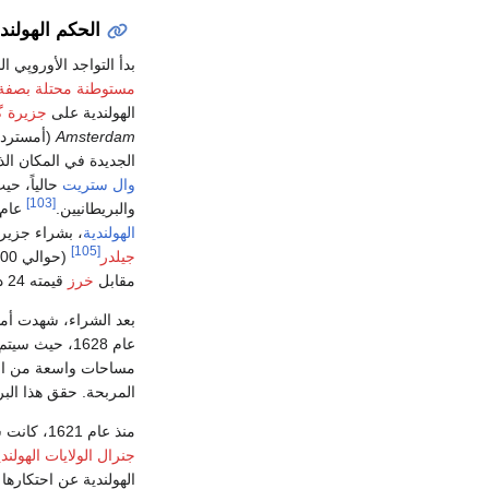
الحكم الهولند
بدأ التواجد الأوروپي الدائم في هولندا ال
مستوطنة محتلة بصفة
الهولندية على
جزيرة گ
Amsterdam
(أمستردام
الجديدة في المكان الذ
وال ستريت
[103]
والبريطانيين.
عام 1626، قام الحاكم العام الاس
الهولندية
، بشراء جزير
[105]
جيلدر
(حوالي 1.000 دولار عام 2006).
مقابل
خرز
قيمته 24 دولار.
بعد الشراء، شهدت أمستر
مساحات واسعة من الأر
المربحة. حقق هذا البرن
منذ عام 1621، كانت شركة الهند الغربية الهولندية تعمل في هولندا الجديدة بنظام
جنرال الولايات الهولندي
الهولندية عن احتكارها 