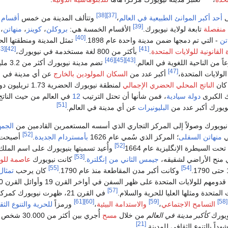
[38]
[37]
ى
أحد أكبر الموانئ الطبيعية في العالم
،
وتتألف المدينة من خمس
أقسام إ
[39]
منفصلة
تابعة لولاية نيويورك.
الأقسام الخمسة هي:
بروكلن
،
كوينز
،
منهاتن
،
[40]
تن
- التي تم دمجها ضمن مدينة واحدة عام 1898.
تمثل المدينة ومنطقتها ال
[43]
[42]
[41]
 القانونية للولايات المتحدة
.
بأكثر من 800 لغة مستخدمة في نيويورك،
[46]
[45]
[43]
عاً من الناحية اللغوية في العالم.
تضم مدينة نيويورك 
[47]
ولايات المتحدة،
أكبر عدد من
السكان المولودين بالخارج
عن أي مدينة في
الناتج المحلي الحضري الإجمالي
لمنطقة نيويورك الحضرية 1.73 تريليون دولار.
ك الكبرى
دولة سيادية
، فمن شأنها أن تحتل الترتيب
12
في العالم من حيث الناتج
[51]
يورك أكبر عدد من
البليونيرات
عن أي مدينة في العالم.
 نيويورك وصولاً إلى المركز التجاري الذي أسسه المستعمرين القادمين من
الجمه
[52]
منهاتن السفلى
؛ المركز الذي سُمي عام 1626
بأمستردام الجديدة
.
أصبحت ا
[52]
حت السيطرة الإنگليزية عام 1664
وأُعيد تسميتها بنيويورك على اسم المل
[53]
 منح الأراضي لشقيقه،
جيمس الثاني من إنگلترة
.
كانت نيويورك
عاصمة للول
[55]
[54]
وكانت أكبر مدن المقاطعة منذ عام 1790.
كان يرحب
تمثال
دومهم للولايات المتحدة على ظهر السفن في أواخر القرن 19 وأوائل القرن 20
[57]
المتحدة ومثلها العليا للحرية والسلام.
في القرن 21، ظهرت نيويورك كمركز دولي
[61]
[60]
[59]
[58]
التسامح الاجتماعي
،
والاستدامة البيئية
،
ورمزاً
للحرية
والتنوع الث
كأكبر مدينة في العالم
من خلال
مسح
[21]
داً بالتنوع الثقافي للمدينة.