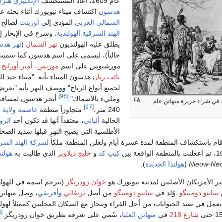
عام 1609، أعاد المستكشف
الإنگليزي
هنري
هدسون
اكتشاف ميناء نيويورك أثناء بحثه 
الشمالي الغربي
المؤدي إلى
أورينت
لصالح
الهند الشرقية الهولندية
. وشرع في الإبحار إ
يطلق عليه الهولنديون
نهر الشمال
(
نهر هدس
حالياً)، ليسمى على اسم هدسون كما سميت
مورشيوس
على اسم
موريس، أمير أورانج
.
نائب ربان
هدسون الميناء بأنه: "ميناء جيد لل
لجميع أنواع الرياح" ووصف النهر بأنه "بعر
[96]
ومليء بالأسماك".
أبحر هدسون لمسافة
في شراء جزيرة منهاتن عام
[97]
240 متر،
متجاوزاً منطقة
عاصمة
ولاية 
الحالية
ألباني
، معتقداً أنها قد تكون أحد
الرو
الأطلسية التي يصبح النهر قبلها شديد الضحال
ام باستكشاف المنطقة لمدة عشرة أيام ولعلن المنطقة ملكأً
لشركة الهند الشر
كيپ كد
و
خليج ديلاوير
الذي طالبت به
هولند
Nieuw-Ned
(
هولندا الجديدة
).
 الأمريكان الأصليين لمدينة نيويورك هو
خوان رودريگز
(يترجم اسمه في للهولن
ن
سانتو دومينگو
. وُلد في
سانتو دومينگو
من أصل
پرتغالي
وأفريقي
، وصل منهاتن
[98]
شارع 218
في
منهاتن العليا
، سُمي على شرفه بطريق خوان رودريگز.