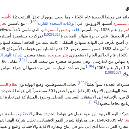
ي
جديدة عام 1624 - مما يجعل نيويورك تحتل الترتيب 12
كأقدم
[100]
 مستمرة
أسسها الأوروپيون في
الولايات المتحدة القارية
– مع تأسيس
تجار
ڤرنرز
عام 1625، بدأ تأسيس
قلعة
وحصن أمستردام
، الذي سُمي لاحقاً
Nieuw
[102]
[101]
 الجديدة)، على جزيرة منهاتن المعاصرة.
تمركزت مستعمرة أمسترد
ي أصبح يعُرف في النهاية بمنهاتن السفلى. كانت تمتد من الحافة السفلة لمنهات
حالياً، حيث بُني عام 1653 حصن مسور بعرض 12 قدم للحماية من هجمات الأمريكان
تعماري
پيتر مينويت
، بصفتة مسئول
شركة الهند الغ
[104]
ة منهاتن من
كانارسي
، وهي مجموعة صغيرة من شعب الناپى،
مقابل 60
[106]
وتزعم أحد الروايات التي تم دحضها أن شراء منهاتن 
[108]
[107]
[109]
دام الجديدة نمواً بطيئاً.
لجذب المستوطنين، وضع الهولنديون
نظام المست
عام 1628، حيث سيتم منح الهولنديين الأثرياء (الرعاة) الذين أحضروا 50 مستعمراً إلى هولندا الجديدة،
ض، بالإضافة إلى الاستقلال السياسي المحلي وحقوق المشاركة في تجارة الف
[110]
امج نجاحاً محدوداً.
الاحتكار
، بسلطة خوله
ة
. عام 1639-1640، في محاولة لتعزيز النمو الاقتصادي، تخلت شركة الهند الغر
لتجارة الفراء، مما أدى إلى نمو في إنتاج وتجارة الأغذية والأخشاب والتبغ والعبيد