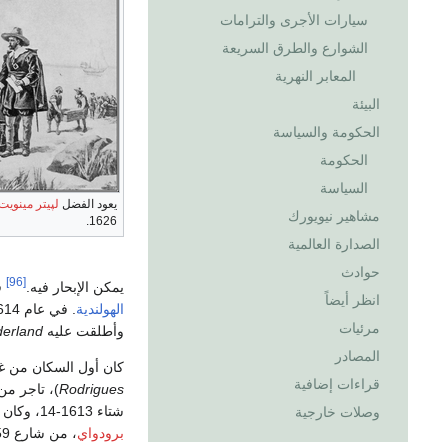
سيارات الأجرى والترامات
الشوارع والطرق السريعة
المعابر النهرية
البيئة
الحكومة والسياسة
الحكومة
السياسة
يعود الفضل
لپيتر مينويت
مشاهير نيويورك
1626.
الصدارة العالمية
حوادث
[96]
يمكن الإبحار فيه.
ق
انظر أيضاً
الهولندية
. في عام 1614، تم أعغلنت بالمنطقة الواقعة بين
مرئيات
وأطلقت عليه
erland
المصادر
كان أول السكان من غير
قراءات إضافية
Rodrigues
)، تاجر م
شتاء 1613-14، وكان يعمل في صيد الحيوانات من أجل الفراء ويتجار مع السكان المحليين كممثلاً لهولندا.
وصلات خارجية
برودواي
، من شارع 159 حتى