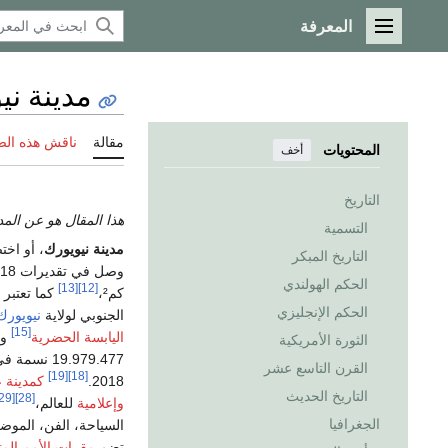
المعرفة
القائمة الرئيسية
مدينة ني
مقالة
ناقش هذه ال
المحتويات
أخف
التاريخ
هذا المقال هو عن المد
التسمية
مدينة نيويورك
، أو اخت
التاريخ المبكر
وصل في تقديرات 2018 إلى 8.398.748 نسمة
الحكم الهولندي
[13]
[12]
كم²،
كما تعتبر 
الحكم الإنجليزي
الجنوبي لولاية
نيويورك
[15]
اليابسة الحضرية
وم
الثورة الأمريكية
19.979.477 نسمة في
القرن التاسع عشر
[19]
[18]
2018.
كمدينة ع
التاريخ الحديث
[29]
[28]
وإعلامية
للعالم،
الجغرافيا
السياحة، الفن، الموض
تضم
مقرات الأمم المت