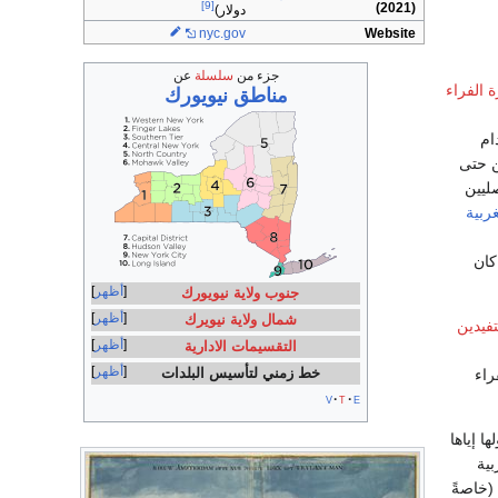
[9]
(2021)
دولار)
nyc
.gov
Website
جزء من
سلسلة
عن
ة الفراء
مناطق نيويورك
ام
ن حتى
 الأصليين
ربية
كان
أظهر
جنوب ولاية نيويورك
أظهر
شمال ولاية نيويرك
فيدين
أظهر
التقسيمات الادارية
أظهر
خط زمني لتأسيس البلدات
راء
v
t
e
ا إياها
بية
 (خاصةً