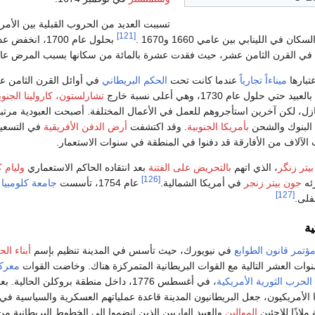
تسببت العديد من الحروب القبلية بين الأمر
[121]
 في اللينابي بين عامي 1660 و1670 .
بحلول عام 1700، انخفض عدد سكان لينابي إلى 200.
في القرن الثامن عشر، حيث فقدت عشرة بالمائة من سكانها بسبب المرض عام 1702 وحد
تبارها
ميناءاً تجارياً
عندما كانت تحت
الحكم البريطاني
في أوائل القرن الثامن ع
تشارلستون، كارولينا الجنوب
زل، لكن آخرين استأجروهم للعمل في الأعمال المختلفة. أصبحت العبودية مرتبطة 
ط البنوك والشحن
بأمريكا الجنوبية
. وقد اكتشفت
أرض الدفن الأفريقية
في التسعيني
آلاف من الأفارقة قد دفنوا في المنطقة في سنوات الاستعمار.
يتر زنگر
، الذي اتهم
بالتحريض على الفتنة
بعد انتقاده الحاكم الاستعماري
وليام 
[126]
جون بيتر زنجر
في أمريكا الشمالية.
عام 1754، تأسست
جامعة كلومبيا
ب
[127]
فلى.
ية
ؤتمر قانون الطوابع
في نيويورك، حيث تأسس في المدينة تنظيم بإسم
أبناء الح
ات العشر التالية مع القوات البريطانية المتمركزة هناك. وخاضت القوات
معركة
الحرب الثورية الأمريكية
، في أغسطس 1776، داخل منطقة بروكلن الحالية. بع
 الأمريكيون، جعل البريطانيون المدينة قاعدة عملياتهم العسكرية والسياسية في 
ملاذًا للاجئين
الموالين
والعبيد الهاربين الذين انضموا إلى الخطوط البريطانية م