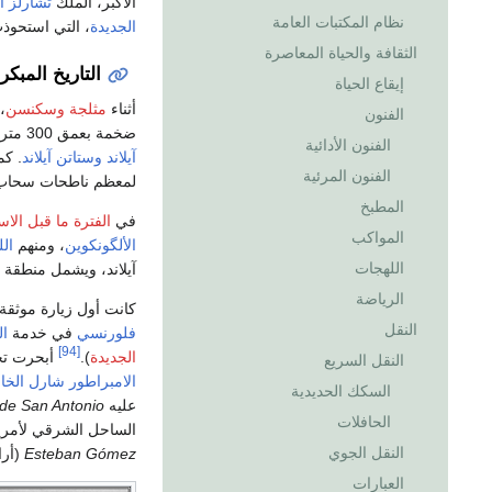
الأكبر، الملك
تشارلز ال
نظام المكتبات العامة
الجديدة
، التي استحوذت
الثقافة والحياة المعاصرة
التاريخ المبكر
إيقاع الحياة
أثناء
مثلجة وسكنسن
، 75.000-11.000 سنة مضت، كانت منطقة
الفنون
ضخمة بعمق 300 متر. ساهمت الحركة الأمامية التآكلية (وتراجعها اللاحق) في فصل ما يُعرف اليوم
الفنون الأدائية
آيلاند
وستاتن آيلاند
. كم
الفنون المرئية
لمعظم ناطحات سحاب م
المطبخ
في
الفترة ما قبل الاس
المواكب
الألگونكوين
، ومنهم
الل
اللهجات
آيلاند، ويشمل منطقة ب
الرياضة
كانت أول زيارة موثقة 
النقل
فلورنسي
في خدمة
ال
[94]
الجديدة
).
أبحرت تج
النقل السريع
الامبراطور شارل الخ
السكك الحديدية
عليه
 de San Antonio
الحافلات
الساحل الشرقي لأمريك
النقل الجوي
Esteban Gómez
(أرا
العبارات