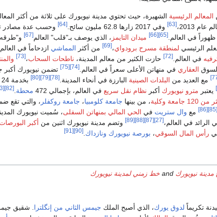
ن
المعالم الرئيسية
الشهيرة، حيث تحتوي مدينة نيويورك على ثلاثة من أكثر المعال
[64]
[63]
عام 2013،
وفي 2017 زارها 62.8 مليون سائح.
وحسب عدة مصادر تع
[67]
[66]
[65]
ظهوراً في العالم.
ميدان التايمز
، الذي يوصف بـ"قلب" العالم
و"طرقه
[69]
علم الرئيسي
لمنطقة مسرح برودواي
،
من أكثر
المماشي
ازدحاماً في العالم،
[73]
[72]
رفيه
في العالم.
حازت الكثير من معالم المدينة،
ناطحات السحاب
،
والمن
[75]
[74]
السوق
العقاري
في منهاتن الأعلى سعراً في العالم.
تضمن نيويورك أكبر جا
[80]
[79]
[78]
مع العديد من
البلدات الصينية
البارزة في أنحاء المدينة.
بخ
[83]
[82]
يعتبر
مترو نيويورك
أكبر
نظام نقل سريع
في العالم، بإجمالي 472
محطة
.
ن 120 جامعة وكلية
، من بينها
جامعة كلومبيا
،
جامعة روكفلر
، والتي تقع ض
[86]
[8
مع
وال ستريت
في
الحي المالي بمنهاتن السفلى
، سُميت نيويورك المدين
[89]
[88]
[87]
[27]
ي الرائد في العالم،
وتضم مدينة نيويورك اثنين من
أكبر البورصات
[91]
[90]
لي
رأس المال السوقي
،
بورصة نيويورك
ونازداك
.
 مدينة نيويورك
and
خط زمني لمدينة نيويورك
لدوق يورك
، الذي أصبح الملك
جيمس الثاني من إنگلترا
. شقيق جي