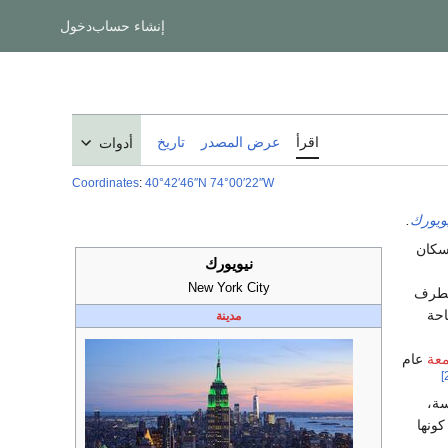
إنشاء حساب
دخول
اقرأ
عرض المصدر
تاريخ
أدوات
Coordinates
:
40°42′46″N
74°00′22″W
يويورك
.
سكان
نيويورك
New York City
الطرف
حة
مدينة
معة
عام
سة،
ونها