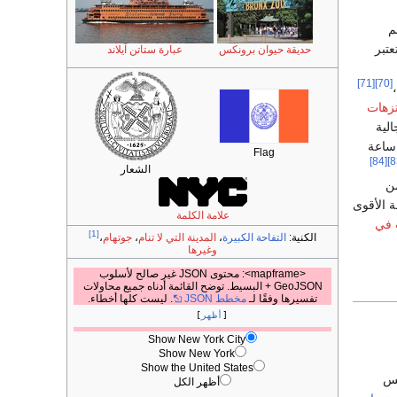
م
تبر
حديقة حيوان برونكس
عبارة ستاتن آيلاند
[71]
[70]
تزهات
لية
دمة 24 ساعة
Flag
[84]
الشعار
من
ة الأقوى
علامة الكلمة
 في
[1]
الكنية:
التفاحة الكبيرة
،
المدينة التي لا تنام
،
جوتهام
،
وغيرها
<mapframe>: محتوى JSON غير صالح لأسلوب
GeoJSON + البسيط. توضح القائمة أدناه جميع محاولات
تفسيرها وفقًا لـ
مخطط JSON
. ليست كلها أخطاء.
أظهر
Show New York City
Show New York
Show the United States
مس
أظهر الكل