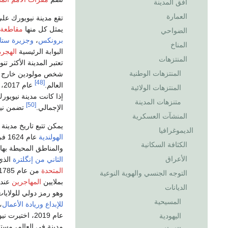
أفق المدينة
العمارة
تقع مدينة نيويورك عل
يمثل كل منها
مقاطعة 
الضواحي
برونكس
،
وجزيرة ستا
المناخ
البوابة الرئيسية
الهجرة
المنتزهات
تعتبر المدينة الأكثر تنو
المنتزهات الوطنية
شخص مولودين خارج ال
[48]
العالم.
عام 2017، كان
المنتزهات الولائية
إذا كانت مدينة نيويور
متنزهات المدينة
[50]
الإجمالي.
تضمن نيو
المنشآت العسكرية
يمكن تتبع تاريخ مدينة
الديموغرافيا
الهولندية
عام 1624 في
الكثافة السكانية
والمناطق المحيطة بها ت
الأعراق
الثاني من إنگلترة
الذي
المتحدة
من عام 1785 حتى 1790.
التوجه الجنسي والهوية النوعية
بملايين
المهاجرين
عند ق
الديانات
وهو رمز دولي للولايات 
المسيحية
للإبداع
وريادة الأعمال
،
عام 2019، اختيرت نيويورك
اليهودية
مدينة في العالم، مستشه