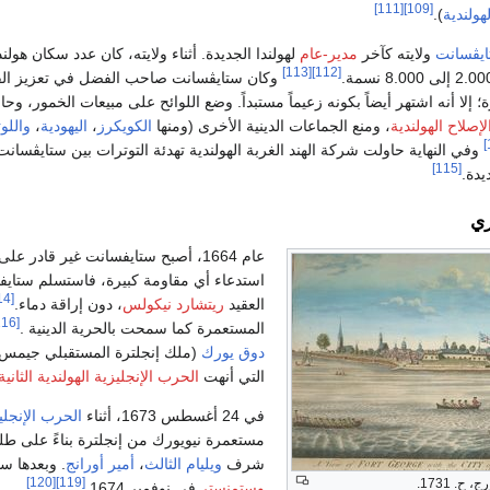
[111]
[109]
هولندية
).
ايڤسانت
ولايته كآخر
مدير-عام
لهولندا الجديدة. أثناء ولايته، كان عدد سكان هولند
[113]
[112]
وكان ستايڤسانت صاحب الفضل في تعزيز الق
إلا أنه اشتهر أيضاً بكونه زعيماً مستبداً. وضع اللوائح على مبيعات الخمور، وحاو
إصلاح الهولندية
، ومنع الجماعات الدينية الأخرى (ومنها
الكويكرز
،
اليهودية
،
واللو
وفي النهاية حاولت شركة الهند الغربة الهولندية تهدئة التوترات بين ستايڤسانت
[115]
دة.
زي
عام 1664، أصبح ستايفسانت غير قادر على
استدعاء أي مقاومة كبيرة، فاستسلم ستايفسا
[114]
العقيد
ريتشارد نيكولس
، دون إراقة دماء.
[116]
المستعمرة كما سمحت بالحرية الدينية .
دوق يورك
(ملك إنجلترة المستقبلي جيمس ال
التي أنهت
الحرب الإنجليزية الهولندية الثانية
في 24 أغسطس 1673، أثناء
الحرب الإنجليز
مستعمرة نيويورك من إنجلترة بناءً على ط
شرف
ويليام الثالث
،
أمير أورانج
. وبعدها سي
[120]
[119]
 ح. 1731.
وستمنستر
في نوفمبر 1674.