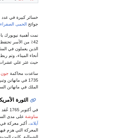
خسائر كبيرة في عدد السكان
جوائح
الحمى الصفراء
نمت أهمية نيويورك باع
42٪ من الأسر تحتفظ بالعبيد حتي حلول عام 1730، وهي أعلى نسبة خارج
الذين يعملون في المنا
أنحاء الميناء، وتم رب
حيث عثر علي عشرات ال
ساعدت محاكمة
جون ب
1735 في مانهاتن وتبرئه
الملك في مانهاتن الس
الثورة الأمريك
في أكتوبر 1765 عُقد
م
مناوشة
على مدى السنو
آيلاند
، أكبر معركة في
المعركة التي هزم فيها
الشمالية. كانت المدينة 