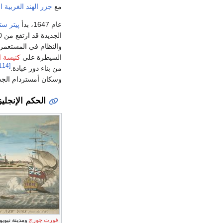
مع
جزر الهند الغربية ال
عام 1647، بدأ
پيتر ست
الجديدة قد ارتفع من 2.000 إلى 8.000 نسمة.
والنظام في المستعمرة؛ 
السيطرة على
كنيسة ال
[114]
من بناء دور عبادة.
وسكان أمستردام الجدي
الحكم الإنجلي
فورت جورج
ومدينة نيويورج،