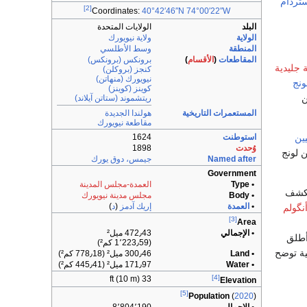
تردام
[2]
Coordinates:
40°42′46″N
74°00′22″W
البلد
الولايات المتحدة
الولاية
ولاية نيويورك
المنطقة
وسط الأطلسي
المقاطعات
(
الأقسام
)
برونكس (برونكس)
جليدية
كنجز (بروكلن)
نيويورك (منهاتن)
ونج
كوينز (كوينز)
ن
ريتشموند (ستاتن آيلاند)
المستعمرات التاريخية
هولندا الجديدة
مقاطعة نيويورك
يين
استوطنت
1624
وُحدت
1898
ن لونج
Named after
جيمس، دوق يورك
Government
• Type
العمدة-مجلس المدينة
كشف
• Body
مجلس مدينة نيويورك
•
العمدة
إريك آدمز
(
د
)
نگولم
[3]
Area
• الإجمالي
472٫43 ميل²
ي أطلق
(1٬223٫59 كم²)
ية توضح
• Land
300٫46 ميل² (778٫18 كم²)
• Water
171٫97 ميل² (445٫41 كم²)
[4]
33 ft (10 m)
Elevation
[5]
Population
(
2020
)