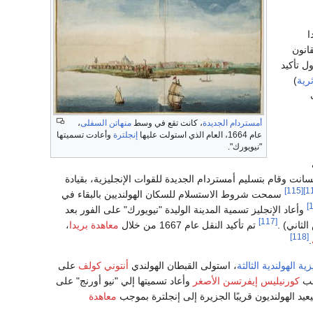
ا
انون
ل تأكيد
ثرية
)
أمستردام الجديدة
، كانت تقع في وسط
منهاتن السفلى
،
عام 1664، العام الذي استولت عليها
إنجلترة
وأعادت تسميتها
"نيويورك".
نت وقام بتسليم أمستردام الجديدة للقوات الإنجليزية، بقيادة
[115]
سمحت شروط الاستسلام للسكان الهولنديين بالبقاء في
وأعاد الإنجليز تسمية المدينة الوليدة "نيويورك" على الفور بعد
[117]
ثاني) .
تم تأكيد النقل عام 1667 من خلال
معاهدة بريدا
،
[118]
.
ية الهولندية الثالثة
، استولى القبطان الهولندي
أنتوني كولف
على
لب
كورنيليس إيفرتسن الأصغر
وأعاد تسميتها إلي "نيو أورنج" على
عيد الهولنديون قريبًا الجزيرة إلى إنجلترة بموجب
معاهدة