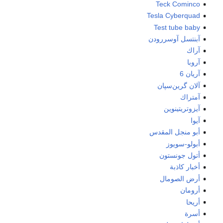
Teck Cominco
Tesla Cyberquad
Test tube baby
آبنتسل آوسررودن
آراك
آروبا
آريان 6
آلان گرين‌سپان
آمتراك
آيزوتريتينوين
آيوا
أبو منجل المقدس
أبولو-سويوز
أتول جونستون
أخبار كاذبة
أرض الصومال
أرومان
أريحا
أسرة