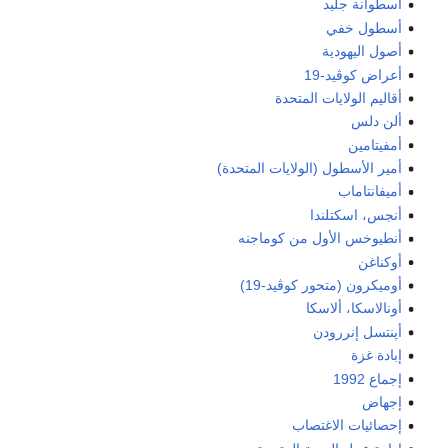
أسطوانة جليد
أسطول خفي
أصول اليهودية
أعراض كوڤيد-19
أقاليم الولايات المتحدة
ألن دلس
أمفيتامين
أمير الأسطول (الولايات المتحدة)
أميفانتاماب
أنجس، اسكتلندا
أنطيوخس الأول من كوماجنه
أوكناغن
أوميكرون (متحور كوڤيد-19)
أونالاسكا، ألاسكا
أپنتسل إنررودن
إبادة غزة
إجماع 1992
إجهاض
إحصائيات الاغتصاب