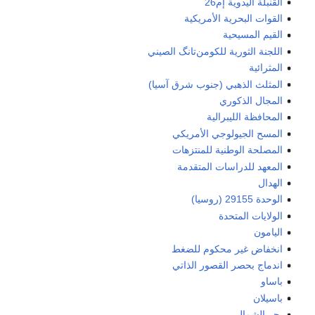
القنبلة اليدوية إم26
القوات البحرية الأمريكية
القيم المسيحية
اللجنة الثورية للكومن‌تانگ الصيني
المثرائية
المثلث الذهبي (جنوب شرق آسيا)
المجال الذكوري
المحافظة الليبرالية
المسح الجيولوجي الأمريكي
المصلحة الوطنية للمنتزهات
المعهد للدراسات المتقدمة
الهدال
الوحدة 29155 (روسيا)
الولايات المتحدة
اليامون
انخفاض غير محكوم للضغط
اندماج بحصر القصور الذاتي
باساو
باسيلان
بحر الشمال