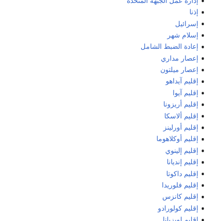
إدارة عمل الجبهة المتحدة
إذنا
إسرائيل
إسلام شهر
إعادة الضبط الشامل
إعصار مداري
إعصار ميلتون
إقليم آيداهو
إقليم آيوا
إقليم أريزونا
إقليم ألاسكا
إقليم أورلينز
إقليم أوكلاهوما
إقليم إلينوي
إقليم إنديانا
إقليم داكوتا
إقليم فلوريدا
إقليم كانزس
إقليم كولورادو
إقليم لويزيانا