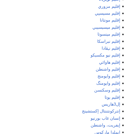
إقليم مزوري
إقليم مسيسپي
إقليم مونتانا
إقليم ميسيسيبي
إقليم مينسوتا
إقليم نبراسكا
إقليم نـِڤادا
إقليم نيو مكسيكو
إقليم هاوائي
إقليم واشنطن
إقليم وايومنج
إقليم وايومنگ
إقليم وسكنسن
إقليم يوتا
إل3هاريس
إنتركونتننتال إكستشينج
إنسان غاب بورنيو
إيفريت، واشنطن
إيملدا ماركوس