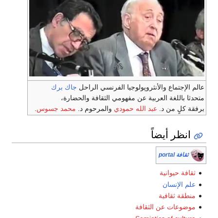
عالم الإجتماع والأنثروپولوجيا الفرنسي الراحل
جاك برك
متحدثا باللغة العربية عن مفهومي الثقافة والحضارة،
برفقة كلٍ من د.
عبد الله حمودي
والمرحوم د.
محمد جسوس
.
انظر أيضاً
ثقافة portal
ثقافة حيوانية
علم الإنسان
منطقة ثقافية
موضوعات عن الثقافة