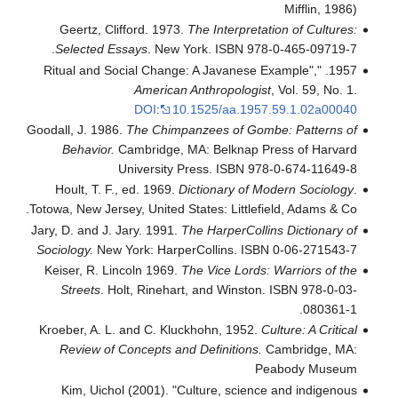
Mifflin, 1986)
Geertz, Clifford. 1973.
The Interpretation of Cultures:
Selected Essays
. New York. ISBN 978-0-465-09719-7.
1957. "Ritual and Social Change: A Javanese Example",
American Anthropologist
, Vol. 59, No. 1.
DOI
:
10.1525/aa.1957.59.1.02a00040
Goodall, J. 1986.
The Chimpanzees of Gombe: Patterns of
Behavior.
Cambridge, MA: Belknap Press of Harvard
University Press. ISBN 978-0-674-11649-8
Hoult, T. F., ed. 1969.
Dictionary of Modern Sociology
.
Totowa, New Jersey, United States: Littlefield, Adams & Co.
Jary, D. and J. Jary. 1991.
The HarperCollins Dictionary of
Sociology.
New York: HarperCollins. ISBN 0-06-271543-7
Keiser, R. Lincoln 1969.
The Vice Lords: Warriors of the
Streets
. Holt, Rinehart, and Winston. ISBN 978-0-03-
080361-1.
Kroeber, A. L. and C. Kluckhohn, 1952.
Culture: A Critical
Review of Concepts and Definitions.
Cambridge, MA:
Peabody Museum
Kim, Uichol (2001). "Culture, science and indigenous