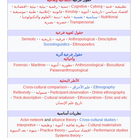
تطبيقية
فنية
Cyborg
Cognitive
تنمية
رقمية
بيئية
بيئية
اقتصادية
اقتصاد سياسي
تاريخية
أنثوية
Kinship
قانونية
إعلامية
طبية
موسيقية
Nutritional
سياسية
نفسية
عامة
دينية
العلوم والتكنولوجيا
Transpersonal
حضرية
بصرية
حقول لغوية فرعية
Descriptive
Anthropological
عرقية-
تاريخية
Semiotic
Sociolinguistics
Ethnopoetics
حقول فرعية أثرية
وأحيائية
Biocultural
Anthrozoological
تطورية
أنثوية
Maritime
Forensic
Palaeoanthropological
الأطر البحثية
Ethnography
علم الأعراق
Cross-cultural comparison
Online ethnography
Participant observation
شمولية
Reflexivity
Thick description
Cultural relativism
Ethnocentrism
Emic and etic
تاريخ علم الإنسان
نظريات أساسية
Actor-network
and
alliance theory
Cross-cultural studies
Cultural materialism
نظرية ثقافية
أنثوية
وظيفية
Interpretive
Performance studies
اقتصاد سياسي
Practice theory
بنيوية
بعد البنيوية
Systems theory