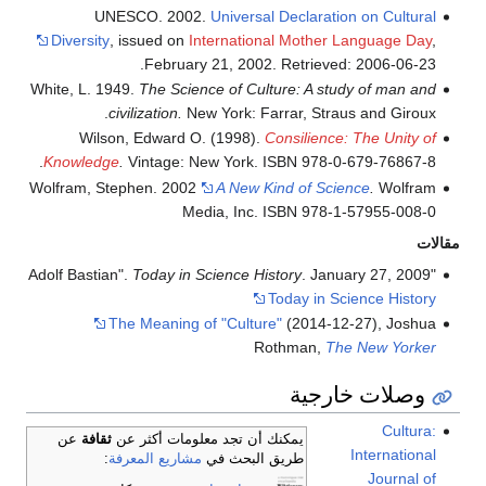
UNESCO. 2002.
Universal Declaration on Cultural
Diversity
, issued on
International Mother Language Day
,
February 21, 2002. Retrieved: 2006-06-23.
White, L. 1949.
The Science of Culture: A study of man and
civilization.
New York: Farrar, Straus and Giroux.
Wilson, Edward O. (1998).
Consilience: The Unity of
Knowledge
.
Vintage: New York. ISBN 978-0-679-76867-8.
Wolfram, Stephen. 2002
A New Kind of Science
.
Wolfram
Media, Inc. ISBN 978-1-57955-008-0
مقالات
Today in Science History
. January 27, 2009
"Adolf Bastian".
Today in Science History
The Meaning of "Culture"
(2014-12-27), Joshua
Rothman,
The New Yorker
وصلات خارجية
Cultura:
يمكنك أن تجد معلومات أكثر عن
ثقافة
عن
International
طريق البحث في
مشاريع المعرفة
:
Journal of