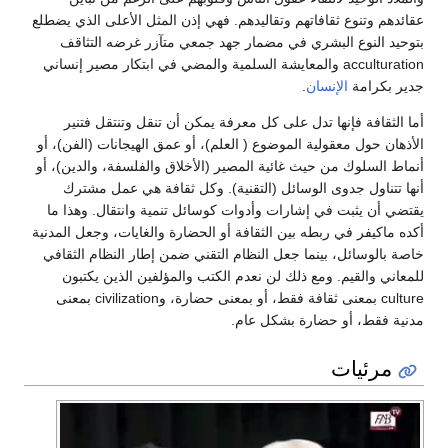
عقائدهم وتنوع ثقافاتهم وتقاليدهم. فهي إذن المثل الأعلى الذي يضطلع
بتوحيد النوع البشري في مضمار جهد جمعي متآزر غرضه التثاقف
acculturation والمعايشة السلمية والمضي في ابتكار مصير إنساني
جدير بكرامة
الإنسان
.
أما الثقافة فإنها تدل على كل معرفة يمكن أن تنقل وتنتقل فتنير
الأذهان حول معقولية الموضوع ( العلم)، أو عمق الهيجانات (الفن)، أو
أنماط السلوك من حيث غائية المصير (الأخلاق والفلسفة، والدين)، أو
أنها تتناول جدوى الوسائل (التقنية). وكل ثقافة هي عمل مشترك
يقتضي أن يثبت في إشارات وأدوات كوسائل تنمية وانتقال. وهذا ما
أكده ماكيفر في ربطه بين الثقافة أو الحضارة والغايات، وجعل المدنية
خاصة بالوسائل، بينما جعل النظام التقني ضمن إطار النظام الثقافي
للمعاني والقيم. ومع ذلك لن نعدم الكتب والمؤلفين الذين يكتبون
culture بمعنى ثقافة فقط، أو بمعنى حضارة، وcivilization بمعنى
مدنية فقط، أو حضارة بشكل عام.
مرئيات