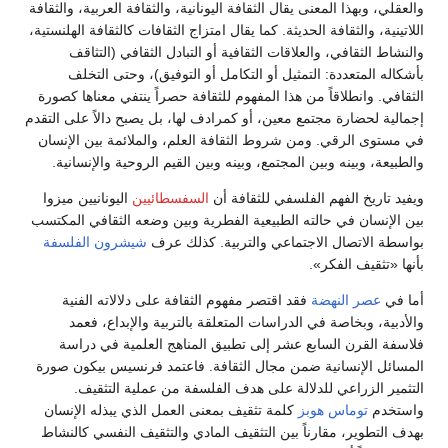
والعقلي، وبهذا المعنى يقال الثقافة اليونانية، والثقافة العربية، والثقافة
اللاتينية، والثقافة الحديثة. كما يقال امتزاج الثقافات كالثقافة الهلنستية،
والنشاط الثقافي، والعلاقات الثقافية أو التبادل الثقافي (التثاقف
بأشكاله المتعددة: التمثيل أو التكامل أو التوفيق)، وحتى التخلف
الثقافي. وانطلاقاً من هذا المفهوم للثقافة حصراً ينتفي معناها كصورة
إجمالية لحضارة مجتمع معين، أو كمرادف لها، بل يصبح دالاً على التقدم
في مستوى الرقي. ومن شروط الثقافة العلم، والملائمة بين الإنسان
والطبيعة، وبينه وبين المجتمع، وبينه وبين القيم الروحية والإنسانية.
ويفيد تاريخ الفهم الفلسفي للثقافة أن
السفسطائيين
اليونانيين ميزوا
بين الإنسان في حالته الطبيعية الفطرية وبين وضعه الثقافي المكتسب
بواسطة الاتصال الاجتماعي والتربية. كذلك عرف
شيشرون
الفلسفة
بأنها «تثقيف الفكر».
أما في
عصر النهضة
فقد اقتصر مفهوم الثقافة على دلالاته الفنية
والأدبية، وبخاصة في الدراسات المتعلقة بالتربية والإبداع، فعمد
فلاسفة القرن السابع عشر إلى تطبيق المناهج العلمية في دراسة
المسائل الإنسانية ضمن مجال الثقافة. فاعتمد فرنسيس بيكون صورة
التثمير الزراعي للدلالة على هدف الفلسفة من عملية التثقيف.
واستخدم
توماس هوبز
كلمة تثقيف بمعنى العمل الذي يبذله الإنسان
بهدف التطوير، مقارناً بين التثقيف المادي والتثقيف النفسي كالنشاط