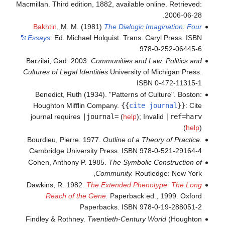
Macmillan. Third edition, 1882, available online. Retrieved:
2006-06-28.
Bakhtin
, M. M. (1981)
The Dialogic Imagination: Four
Essays
. Ed. Michael Holquist. Trans. Caryl Press. ISBN
978-0-252-06445-6.
Barzilai, Gad. 2003.
Communities and Law: Politics and
Cultures of Legal Identities
University of Michigan Press.
ISBN 0-472-11315-1
Benedict, Ruth (1934). "Patterns of Culture". Boston:
Houghton Mifflin Company.
{{
cite journal
}}
:
Cite
journal requires
|journal=
(
help
)
;
Invalid
|ref=harv
(
help
)
Bourdieu, Pierre. 1977.
Outline of a Theory of Practice.
Cambridge University Press. ISBN 978-0-521-29164-4
Cohen, Anthony P. 1985.
The Symbolic Construction of
Community.
Routledge: New York,
Dawkins, R. 1982.
The Extended Phenotype: The Long
Reach of the Gene.
Paperback ed., 1999. Oxford
Paperbacks. ISBN 978-0-19-288051-2
Findley & Rothney.
Twentieth-Century World
(Houghton