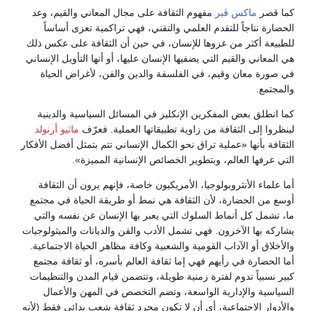
كما قصر
ماكس ڤبر
مفهوم الثقافة على مجال المعاني والقيم، وعد
الحضارة نتاجاً للتقدم العلمي والتقني، فهي تراكمية تعزى أساساً
للطبيعة أكثر من عزوها للإنسان، في حين أن الثقافة على عكس ذلك
هي المعاني والقيم التي يضفيها الإنسان عليها، أو أنها التأويل الإنساني
في صورة معان وقيم، في الفلسفة والدين والفن، لأغراض الحياة
والمجتمع.
كما انطلق بعض المفكرين الإنكليز في المسائل السياسية والدينية
لينظروا إلى الثقافة من زاوية تطبيقاتها العملية. فعرّف
ماثيو أرنولد
الثقافة بأنها «عملية تراق نحو الكمال الإنساني تتم بتمثل أفضل الأفكار
التي عرفها العالم، وبتطوير الخصائص الإنسانية المميزة».
أما علماء الأنثروبولوجيا، الأمريكيون خاصة، فإنهم يرون أن الثقافة
أوسع من الحضارة، لأن الثقافة هي نمط أو طريقة الحياة في مجتمع
ما، تشمل كل أنماط السلوك التي يعبر بها الإنسان عن نفسه والتي
يشاركه بها الآخرون. فهي تشمل الأدب والفن والديانات والميثولوجيات
والأخلاق أو الآداب القومية والشعبية وكافة مظاهر الحياة الاجتماعية.
أما الحضارة في رأيهم فهي إما ثقافة العالم بأسره، أو ثقافة مجتمع
كبير نسبياً تدوم لفترة زمنية طويلة، وتتضمن قيام المدن والتنظيمات
السياسية والإدارية الواسعة، وتضم التخصص في المهن والأعمال
والأدوار الاجتماعية، أي أن لا تكون مجرد ثقافة شعب بدائي فقط (لأنه