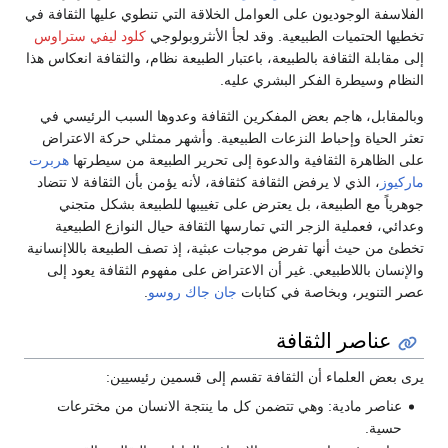
الفلاسفة الوجوديون على العوامل الخلاقة التي تنطوي عليها الثقافة في
تخطيها الحتميات الطبيعية. وقد لجأ الأنثروبولوجي
كلود ليفي ستراوس
إلى مقابلة الثقافة بالطبيعة، باعتبار الطبيعة نظام، والثقافة انعكاس هذا
النظام وسيطرة الفكر البشري عليه.
وبالمقابل، هاجم بعض المفكرين الثقافة وعدوها السبب الرئيسي في
تعثر الحياة وإحباط النزعات الطبيعية. وأشهر ممثلي حركة الاعتراض
على الظاهرة الثقافية والدعوة إلى تحرير الطبيعة من سيطرتها
هربرت
ماركيوز
، الذي لا يرفض الثقافة كثقافة، لأنه يؤمن بأن الثقافة لا تتضاد
جوهرياً مع الطبيعة، بل يعترض على تغييبها للطبيعة بشكل متجني
وعدائي، فعملية الزجر التي تمارسها الثقافة حيال النوازع الطبيعية
تخطئ من حيث أنها تفرض موجبات عبثية، إذ تصف الطبيعة باللاإنسانية
والإنسان باللاطبيعي. غير أن الاعتراض على مفهوم الثقافة يعود إلى
عصر التنوير، وبخاصة في كتابات
جان جاك روسو
.
عناصر الثقافة
يرى بعض العلماء أن الثقافة تقسم إلى قسمين رئيسيين:
عناصر مادية: وهي تتضمن كل ما ينتجة الانسان من مخترعات
حسية.