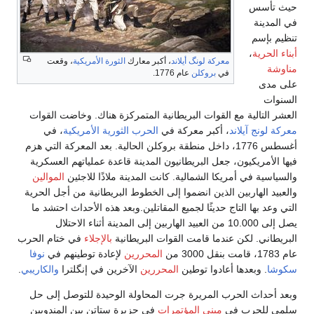
كبر معارك
الثورة الأمريكية
، وقعت
ة المتمركزة هناك. وخاضت القوات
الحرب الثورية الأمريكية
، في
 بروكلن الحالية. بعد المعركة التي هزم
المدينة قاعدة عملياتهم العسكرية
 المدينة ملاذًا للاجئين
الموالين
 الخطوط البريطانية من أجل الحرية
قاتلين.وبعد هذه الأحداث احتشد ما
 الهاربين إلى المدينة أثناء الاحتلال
 البريطانية
بالإجلاء
في ختام الحرب
لمحررين
لإعادة توطينهم في
نوفا
ررين
الآخرين في إنگلترا
والكاريبي
.
محاولة الوحيدة للتوصل إلى حل
في جزيرة ستاتن بين المندوبين