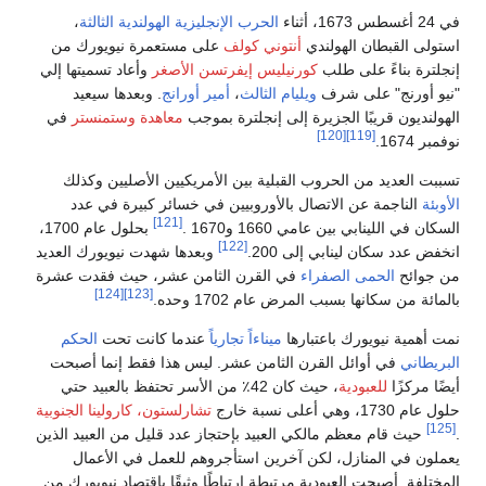
الإنجليزية الهولندية الثالثة
،
ولف
على مستعمرة نيويورك من
يفرتسن الأصغر
وأعاد تسميتها إلي
ث
،
أمير أورانج
. وبعدها سيعيد
ترة بموجب
معاهدة وستمنستر
في
ن الأمريكيين الأصليين وكذلك
بيين في خسائر كبيرة في عدد
[121]
بحلول عام 1700،
[122]
وبعدها شهدت نيويورك العديد
ن الثامن عشر، حيث فقدت عشرة
[124]
[123]
ده.
تجارياً
عندما كانت تحت
الحكم
عشر. ليس هذا فقط إنما أصبحت
 حيث كان 42٪ من الأسر تحتفظ بالعبيد حتي
تشارلستون، كارولينا الجنوبية
إحتجاز عدد قليل من العبيد الذين
تأجروهم للعمل في الأعمال
تباطًا وثيقًا باقتصاد نيويورك من