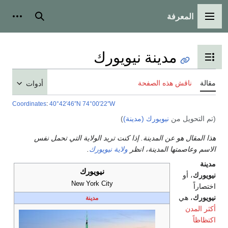
بحث
أدوات شخصية
ورك
أدوات
Coordinates
:
40°42′46″N
74°00′22″W
 تريد الولاية التي تحمل نفس
ة نيويورك
.
نيويورك
New York City
مدينة