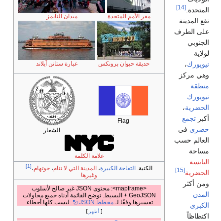
ة
ميدان التايمز
ونكس
عبارة ستاتن آيلاند
الشعار
علامة الكلمة
[1]
كبيرة
،
المدينة التي لا تنام
،
جوتهام
،
وغيرها
<mapframe>: محتوى JSON غير صالح لأسلوب
+ البسيط. توضح القائمة أدناه جميع محاولات
خطط JSON
. ليست كلها أخطاء.
أظهر