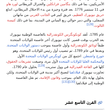
انكلين
والجنرال البريطاني
لورد هاو
 في
الجانب الغربي
من مانهاتن
اني في المدينة، بما في ذلك
كنيسة
رالية
بالعاصمة الوطنية نيويورك
رك آخر عاصمة للولايات المتحدة
مة بموجب
دستور الولايات المتحدة
.
رس الولايات المتحدة
الأول
ول مرة، وصيغت
تشريعات الحقوق
،
[129]
تريت.
بحلول عام 1790،
 مدينة في الولايات المتحدة، ولكن
ون الإقامة
، تم نقل العاصمة