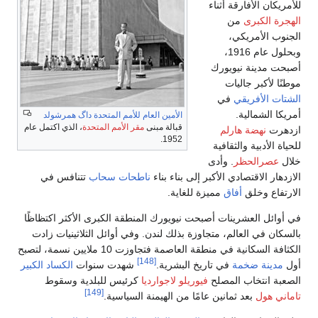
العام للأمم المتحدة
داگ همرشولد
مبنى
مقر الأمم المتحدة
، الذي اكتمل عام
اء
ناطحات سحاب
تتنافس في
 المنطقة الكبرى الأكثر اكتظاظًا
دن. وفي أوائل الثلاثينيات زادت
الكثافة السكانية في منطقة العاصمة فتجاوزت 10 ملايين نسمة، لتصبح
[148]
.
شهدت سنوات
الكساد الكبير
ارديا
كرئيس للبلدية وسقوط
[149]
يمنة السياسية.