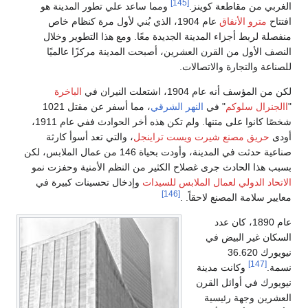
 ساعد علي تطور المدينة هو
1، الذي بُني لأول مرة كنظام خاص
معًا. ومع هذا التطوير وخلال
بحت المدينة مركزًا عالميًا
الباخرة
ي
، مما أسفر عن مقتل 1021
شخصًا كانوا على متنها. ولم تكن هذه أخر الحوادث ففي عام 1911،
ينجل
، والتي تعد أسوأ كارثة
صناعية حدثت في المدينة، وأودت بحياة 146 من عمال الملابس، لكن
ر من النظم الأمنية وحفزت نمو
دات
وإدخال تحسينات كبيرة في