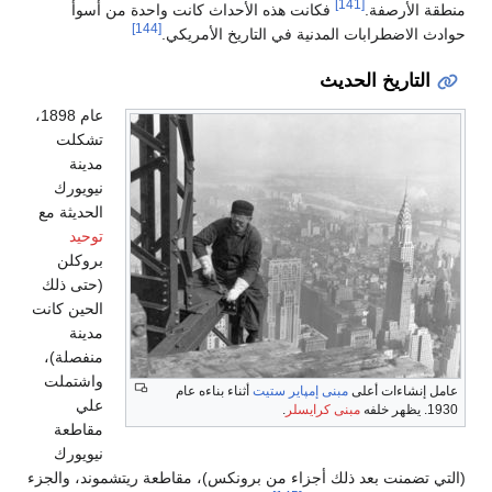
أحداث كانت واحدة من أسوأ
[144]
ريخ الأمريكي.
عام 1898،
تشكلت
مدينة
نيويورك
الحديثة مع
توحيد
بروكلن
(حتى ذلك
الحين كانت
مدينة
منفصلة)،
واشتملت
ثناء بناءه عام
علي
مقاطعة
نيويورك
رونكس)، مقاطعة ريتشموند، والجزء