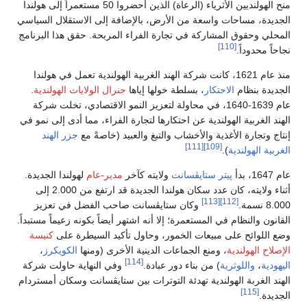
منح الهولنديين الأثرياء (الرعاة) الذين أحضروا 50 مستعمراً إلى هولندا
 بالإضافة إلى الاستقلال السياسي
لفراء المربحة. حقق هذا البرنامج
لهند الغربية الهولندية تعمل في هولندا
ا إياها
جنرال الولايات الهولندية
.
ولة لتعزيز النمو الاقتصادي، تخلت شركة
 لتجارة الفراء، مما أدى إلى نمو في
غ والعبيد (خاصةً مع
جزر الهند
ته كآخر
مدير-عام
لهولندا الجديدة.
أثناء ولايته، كان عدد سكان هولندا الجديدة قد ارتفع من 2.000 إلى
سانت صاحب الفضل في تعزيز
نه اشتهر أيضاً بكونه زعيماً مستبداً.
وحاول تأكيد السيطرة على
كنيسة
دينية الأخرى (ومنها
الكويكرز
،
[114]
دة.
وفي النهاية حاولت شركة
ترات بين ستايڤسانت وسكان أمستردام