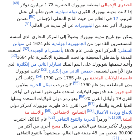
[49]
 تريليون دولار.
ة سيادية
، فمن شأنها أن تحتل
[50]
ج المحلي الإجمالي.
تضمن
[51]
 أي مدينة في العالم.
لاً إلى المركز التجاري الذي أسسه
 الهولندية
عام 1624 في
منهاتن
[52]
بأمستردام الجديدة
.
أصبحت
[52]
سيطرة الإنگليزية عام 1664
الملك
تشارلز الثاني من إنگلترة
الذي
[53]
 من إنگلترة
.
كانت نيويورك
[54]
وكانت أكبر
ان يرحب
تمثال الحرية
بملايين
متحدة على ظهر السفن في أواخر
مز دولي للولايات المتحدة ومثلها
 دولي
[59]
الاجتماعي
،
والاستدامة
[62]
 الثقافي
.
عام 2019، اختيرت
خلال
مسح
أُجري بين أكثر من
مدينة في العالم، مستشهداً بالتنوع الثقافي