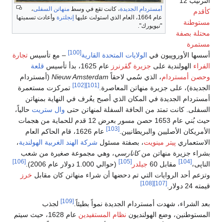
انت تقع في وسط
منهاتن السفلى
،
إنجلترة
وأعادت تسميتها
[100]
حدة القارية
– مع تأسيس
تجارة
عام 1625، بدأ تأسيس
قلعة
ً
Nieuw Amsterdam
(أمستردام
[102]
[101]
صرة.
تمركزت مستعمرة
صبح يعُرف في النهاية بمنهاتن
فلة لمنهاتن حتى
وال ستريت
حالياً،
حيث بُني عام 1653 حصن مسور بعرض 12 قدم للحماية من هجمات
عام 1626، قام الحاكم العام
سئول
شركة الهند الغربية الهولندية
،
 وهي مجموعة صغيرة من شعب
[106]
1.000 دولار عام 2006).
 أن شراء منهاتن كان مقابل
خرز
[109]
نمواً بطيئاً.
لجذب
المستفيدين
عام 1628، حيث سيتم