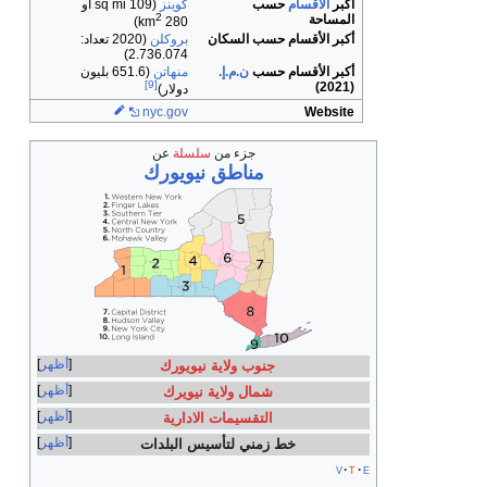
كوينز
(109 sq mi أو
2
)
280 km
السكان
بروكلن
(2020 تعداد:
2.736.074)
.م.إ.
منهاتن
(651.6 بليون
[9]
دولار)
nyc
.gov
زء من
سلسلة
عن
اطق نيويورك
أظهر
ولاية نيويورك
أظهر
 ولاية نيويرك
أظهر
يمات الادارية
أظهر
 لتأسيس البلدات