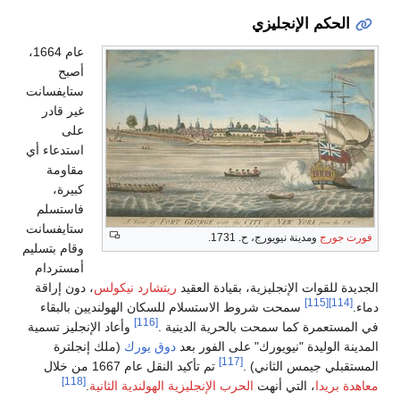
عام 1664،
أصبح
ستايفسانت
غير قادر
على
استدعاء أي
مقاومة
كبيرة،
فاستسلم
ستايفسانت
وقام بتسليم
أمستردام
لعقيد
ريتشارد نيكولس
، دون إراقة
م للسكان الهولنديين بالبقاء
[116]
لدينية .
وأعاد الإنجليز تسمية
ر بعد
دوق يورك
(ملك إنجلترة
كيد النقل عام 1667 من خلال
[118]
ليزية الهولندية الثانية
.