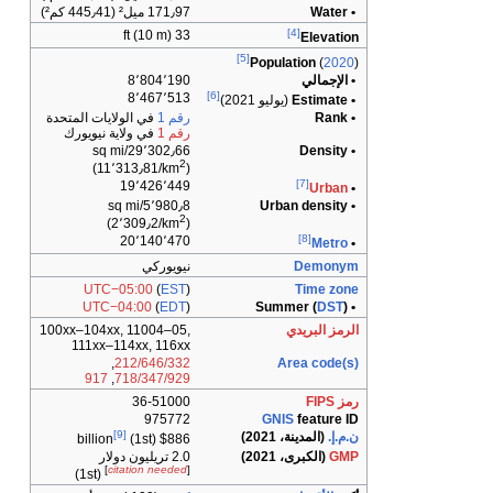
171٫97 ميل² (445٫41 كم²)
33 ft (10 m)
[5]
8٬804٬190
[6]
8٬467٬513
رقم 1
في الولايات المتحدة
رقم 1
في ولاية نيويورك
29٬302٫66/sq mi
2
)
(11٬313٫81/km
19٬426٬449
5٬980٫8/sq mi
2
)
(2٬309٫2/km
20٬140٬470
نيويوركي
UTC−05:00
(
EST
)
UTC−04:00
(
EDT
)
100xx–104xx, 11004–05,
111xx–114xx, 116xx
,
212/646/332
917
,
718/347/929
36-51000
975772
[9]
(1st)
$886 billion
2.0 تريليون دولار
]
citation needed
[
(1st)