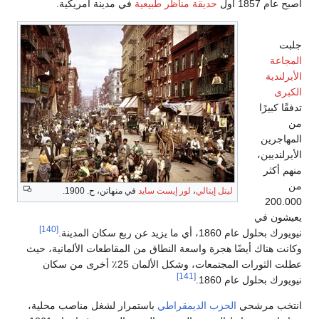
طبيعية
في مدينة أمريكية.
 سايد
في منهاتن، ح. 1900.
[140]
اق من المقاطعات الألمانية، حيث
عطلت الثورات المجتمعات، وشكل الألمان 25٪ أخرى من سكان
ي
باستمرار لشغل مناصب محلية،