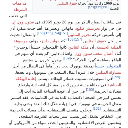
مداهمات
ثليين
الشرطة
التي حدثت
ستون وول إن
تن. ويعتبر هذا أهم حدث منفرد أدي
[156]
[155]
[154]
والنضال الحديث
تب
واين داينز
، مؤلف
موسوعة
نوا "المتحولين جنسياً الوحيدين"
ف داينز: "لم يقدم أي منهم في
ويقول آخرون إن مجتمع
ب دوراً هاماً في النضال من أجل
لشغب في ستونوول وما بعدها.
ر الوظائف بسبب
إعادة الهيكلة
من مشاكل اقتصادية وارتفاع
دة الصناعة المالية أدت إلى
مدينة في الثمانينيات، فقد استمر
دة خلال ذلك العقد وحتى بداية
تسعينيات، بدأت معدلات الجريمة
راتيجيات الشرطة المنقحة،
ين الجدد، سواء من الأمريكيين أو