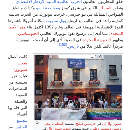
لمية الثانية
الازدهار الاقتصادي
ينز
ومقاطعة ناسو
وكذلك مناطق
. خرجت نيويورك من الحرب سالمة
وول ستريت
بمكانة أمريكا باعتبارها
اكتمل بناء
مقر الأمم
نيويورك العالمي
الجيوسياسي
،
ة أدى إلى أن أصبحت نيويورك
كانت أعمال
شغب
ستونوول
عبارة عن
سلسلة من
المظاهرات
العفوية
والعنيفة
التي قام بها
أعضاء
مجتمع
ة
كمعلم تاريخي
المثليين
ضد
 ستون وال
في