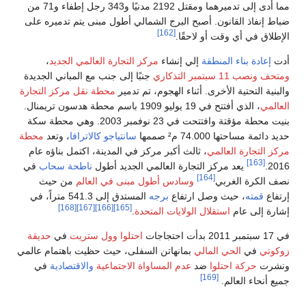
مما أدى إلى تدميرهما ومقتل 2192 مدنيًا و343 رجل إطفاء و71 من
لشمالي أطول مبنى يتم تدميره على
ركز التجارة العالمي الجديد
،
جنبًا إلى جنب مع المباني الجديدة
، تم تدمير
محطة نقل مركز التجارة
، الذي أفتتح في 19 يوليو 1909 باسم محطة هدسون تريمنال.
بنيت محطة مؤقتة وافتتحت في 23 نوفمبر 2003. وهي محطة سكة
سانتياجو كالاترافا
، وتعد
محطة
ركز في المدينة، اكتمل بناؤه عام
مي الجديد أطول
ناطحة سحاب
في
ل مبنى في العالم
من حيث
ه
المستدق إلى 541.3 متراً، في
[168]
[167]
[166]
[165]
متحدة
.
احتلوا وول ستريت
في
حديقة
السفلى، حيث حظيت باهتمام عالمي
واة الاجتماعية
والاقتصادية
في