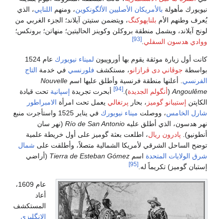
الألگونكوين
، ومنهم
اللناپي
، الذي
من ستيتن آيلاند؛ الجزء الغربي من
كوينز الحاليتين؛ منهاتن؛ برونكس؛
وپيون
لميناء نيويورك
عام 1524
كشف
فلورنسي
في خدمة
التاج
أطلق عليها اسم
Nouvelle
بحرت تجريدة
إسپانية
تحت قيادة
ي
يعمل تحت امرأة
الامبراطور
ورك
في يناير 1525 واستأجرت منبع
Río de San Ant
(نهر سان
 گوميز على أول خريطة علمية
مالية متصلاً، وأطلقت على
شمال
Tierra de Esteban
(أراضي
عام 1609،
أعاد
المستكشف
الإنگليزي