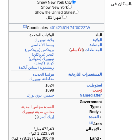
Show New York Cit
Show New York
Show the United Stat
أظهر الكل
[2]
Coordinates:
40°42′46″N
الولايات المتحدة
ولاية نيويورك
وسط الأطلسي
)
برونكس (برونكس)
كنجز (بروكلن)
نيويورك (منهاتن)
كوينز (كوينز)
ريتشموند (ستاتن آيلاند)
ة
هولندا الجديدة
مقاطعة نيويورك
1624
1898
جيمس، دوق يورك
العمدة-مجلس المدينة
مجلس مدينة نيويورك
إريك آدمز
(
د
)
472٫43 ميل²
(1٬223٫59 كم²)
300٫46 ميل² (778٫18 كم²)