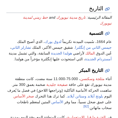
رك
and
خط زمني لمدينة
دوق يورك
، الذي أصبح الملك
مس الأكبر، الملك
تشارلز الثاني
،
لجديدة
السابقة، والتي تشمل مدينة
يها إنگلترة مؤخراً من هولندا.
، 75.000-11.000 سنة مضت، كانت منطقة
 جليدية
ضخمة بعمق 300 متر.
وتراجعها اللاحق) في فصل ما يُعرف
 ترك هذا التحرك
صخر الأساس
أساس
المتين لمعظم ناطحات
ت المنطقة المعروفة اليوم بمدينة