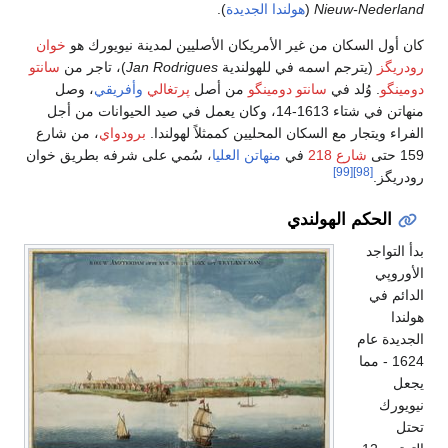
).
الأصليين لمدينة نيويورك هو
خوان
ة
Jan Rodrigues
)، تاجر من
سانتو
أصل
پرتغالي
وأفريقي
، وصل
اء 1613-14، وكان يعمل في صيد الحيوانات من أجل
مثلاً لهولندا.
برودواي
، من شارع
ليا
، سُمي على شرفه بطريق خوان