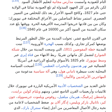
[135]
ية
لتعليم الأطفال السود. .
 تلغ العبودية تمامًا في الولاية
ود الأحرار بعد ذلك للتخلص من التمييز
ن الأعراق المختلفة في نيويورك؛
الأفريقية الحرة. ووقتها بلغ عدد
[136]
ينة من خلال التطور المرتبط
[137]
ب
الهجرة
الأوروبية.
تبنت
ي وسعت المدينة من خلال
شبكة
ربط الانتهاء من
قناة إيري
عبر
أسواق والسلع الزراعية في أمريكا
[138]
ت العظمى
.
أصبحت السياسة
وهي
آلة سياسية
مدعومة من
لأمريكية البارزة في نيويورك خلال
 عشر، ومنهم
ويليام كولين براينت
،
روفوس ويلموت جريسوولد
،
جون
ن بو
. ضغط الشخصيات لاعامة من
أجل إنشاء
سنترال بارك
، الذي