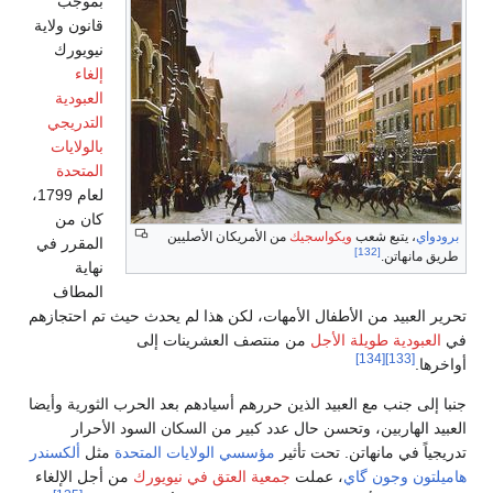
بموجب
قانون ولاية
نيويورك
إلغاء
العبودية
التدريجي
بالولايات
المتحدة
لعام 1799،
كان من
ريكان الأصليين
المقرر في
نهاية
المطاف
 لكن هذا لم يحدث حيث تم احتجازهم
 العشرينات إلى
م أسيادهم بعد الحرب الثورية وأيضا
ير من السكان السود الأحرار
ي الولايات المتحدة
مثل
ألكسندر
العتق في نيويورك
من أجل الإلغاء