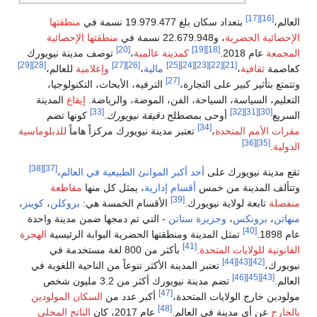
منطقتها
منطقتها الإحصائية
[20]
عالمية
،
توصف مدينة نيويورك
[29]
[28]
[27]
[26]
الية
،
وإعلامية
للعالم،
ترفيه، الأبحاث، التكنولوجيا،
الموضة، والرياضة.
إيقاع
المدينة
[33]
قيقة نيويورك
.
كونها تضم
نة نيويورك مركزاً هاماً
للدبلوماسية
[38]
[37]
موانئ الطبيعية في العالم
،
رية
، يمثل كل منها
مقاطعة
أقسام الخمسة هي:
بروكلن
،
كوينز
،
التي تم دمجها ضمن مدينة واحدة
ا الحضرية البوابة الرئيسية
الهجرة
بأكثر من 800 لغة مستخدمة في
أكثر تنوعاً من الناحية اللغوية في
تضم مدينة نيويورك أكثر من 3.2 مليون شخص
أكبر عدد من
السكان المولودين
عام 2017، كان
الناتج المحلي