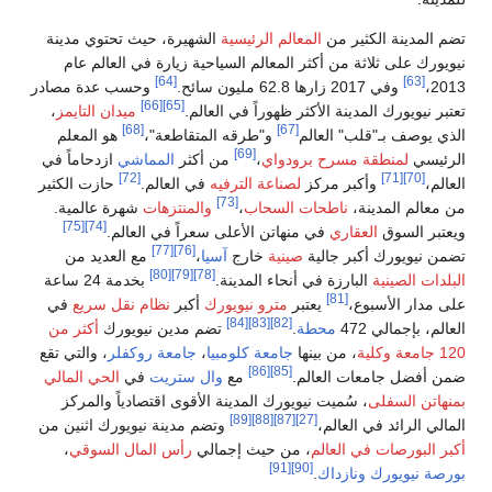
يسية
الشهيرة، حيث تحتوي مدينة
السياحية زيارة في العالم عام
[64]
وحسب عدة مصادر
[66]
[65]
في العالم.
ميدان التايمز
،
[68]
قه المتقاطعة"،
هو المعلم
من أكثر
المماشي
ازدحاماً في
[72]
لترفيه
في العالم.
حازت الكثير
[73]
،
والمنتزهات
شهرة عالمية.
[75]
[74]
أعلى سعراً في العالم.
[77]
[76]
رج
آسيا
،
مع العديد من
[80]
[79]
[78]
دينة.
بخدمة 24 ساعة
يويورك
أكبر
نظام نقل سريع
في
[84]
تضم مدين نيويورك
أكثر من
لومبيا
،
جامعة روكفلر
، والتي تقع
مع
وال ستريت
في
الحي المالي
دينة الأقوى اقتصادياً والمركز
[8
وتضم مدينة نيويورك اثنين من
 إجمالي
رأس المال السوقي
،