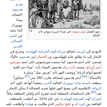
هنري
هدسون
اكتشاف
ميناء
نيويورك
أثناء بحثه
 منهاتن عام
عن
الممر
الشمالي
الغربي
ند الشرقية الهولندية
. وشرع في
ن
نهر الشمال
(
نهر هدسون
حالياً)،
يت
مورشيوس
على اسم
موريس،
الميناء بأنه: "ميناء جيد للغية
أنه "بعرض ميل" ومليء
[97]
 240 متر،
متجاوزاً
ة
ألباني
، معتقداً أنها قد تكون أحد
لها شديد الضحالة لا يمكن الإبحار
ة عشرة أيام ولعلن المنطقة ملكأً
. في عام 1614، تم أعغلنت بالمنطقة
لذي طالبت به
هولندا
وأطلقت عليه