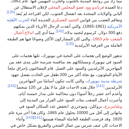
مما زاد من روابط المدينة بالجنوب والحزب المهيمن فيها. عام 1861،
س المحلي
لإعلان الاستقلال عن
[135]
 الجنوب، لكن اقتراحه لم يُنفذ.
العسكري
الجديدة أثناء
الحرب الأهلية
لتي أنقذت الرجال الأثرياء الذين يمكنهم
[142]
مما أدي إلى
اندلاع أعمال
اركون الأكثر وضوحًا فيها هم الطبقة
ة في نيويورك، تلتها هجمات على
د منافسة شرسة على مدى عقد بين
العمل. قام المشاغبون بإحراق ملجأ
 تتكون أساسًا من المهاجرين
[143]
 لا يقل عن 120 شخصاً.
محاكمة على مدار خمسة أيام،
لى الفرار من المدينة إلى
نخفض عدد السكان السود في
مانهاتن إلى أقل من 10000 بحلول عام 1865، وكان هذا آخر مرة عام
[143]
[141]
وأثناء
 الشحن والتفريغ بشكل خاص في