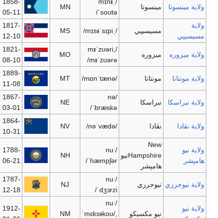
1858-
Minneapolis
Saint Paul
5,197,621
MN
05-11
1817-
MS
2,918,785
جاكسون
جاكسون
12-10
Jefferson
1821-
[4]
Kansas City
5,878,415
MO
City
08-10
1889-
MT
957,861
هلينا
Billings
11-08
1867-
NE
1,774,571
Lincoln
اوماها
03-01
1864-
كارسون
NV
2,565,382
لاس ڤيگاس
10-31
سيتي
1788-
[5]
NH
1,315,828
كونكورد
مانشستر
06-21
1787-
[6]
Newark
Trenton
8,685,920
NJ
12-18
1912-
Albuquerque
Santa Fe
1,969,915
NM