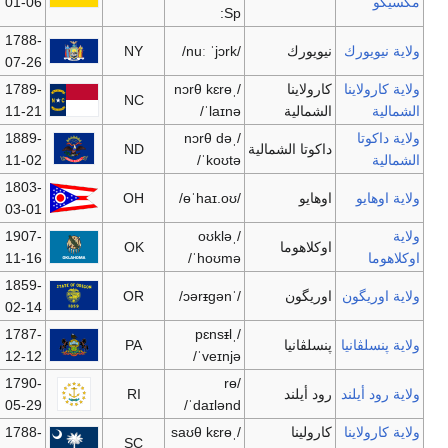
01-06
1788-
[7]
NY
19,297,729
Albany
نيويورك
07-26
1789-
Charlotte
Raleigh
9,061,032
NC
11-21
1889-
Fargo
Bismarck
639,715
ND
11-02
1803-
[8]
Columbus
Columbus
11,466,917
OH
03-01
1907-
اوكلاهوما
OK
3,617,316
اوكلاهوما سيتي
11-16
سيتي
1859-
OR
3,747,455
سالم
پورتلاند
02-14
1787-
PA
12,432,792
هاريسبرگ
فيلادلفيا
12-12
1790-
Providence
Providence
1,057,832
RI
05-29
1788-
[9]
SC
4,407,709
كولومبيا
كولومبيا