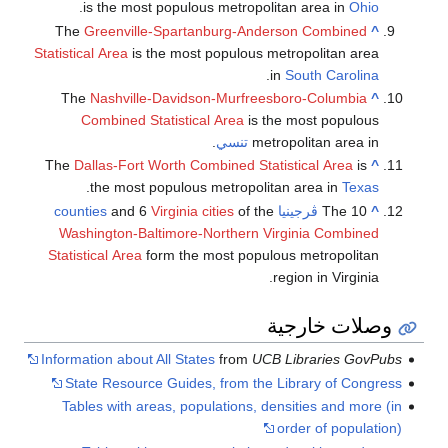
.
is the most p
The
Greenville-S
Statistical Area
is the
The
Nashville-D
Combined Stat
The
Dallas-Fort Wo
.
the most pop
counties
and 6
Vir
Washington-Balti
Statistical Area
form
Information about Al
State Resource 
Tables with areas