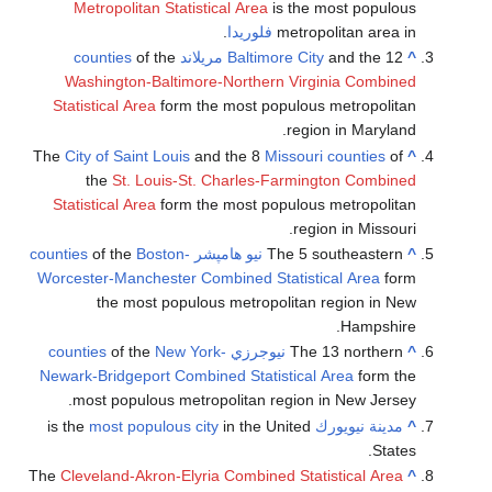
Metropolitan Sta
د
of the
counties
Washington-Balti
Statistical Area
form
The
City of Saint Loui
the
St. Louis-
Statistical Area
form
counties
of the
Boston
Worcester-Manchester
the most pop
counties
of the
New
Newark-Bridgeport Co
most populous m
most populous
The
Cleveland-Akron-E