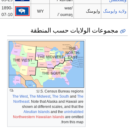
1890-
WY
522,830
شايان
شايان
07-10
لمنطقة
U.S. Cen
The West
,
The Midwest
Northeast
. Note that A
shown at different
Aleutian Islands
Northwestern Hawaiian