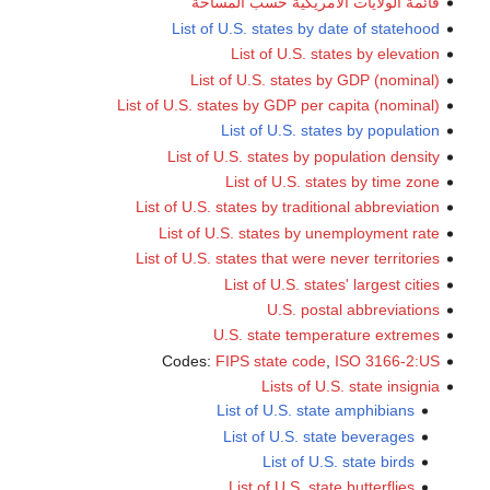
Li
List of U.
Li
List of
Lis
List of
Co