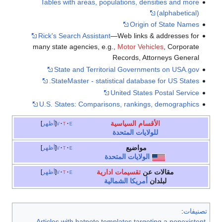
Tables with a
Rick's Search 
many state agen
State and
StateMaster
U.S. States: 
e
t
v
أظهر
e
t
v
أظهر
e
t
v
أظهر
Articles with h