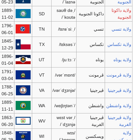
05-23
1889-
Sioux Falls
Pierre
796,214
SD
11-02
1796-
[10]
Memphis
Nashville
6,156,719
TN
06-01
1845-
[11]
TX
23,904,380
أوستن
هيوستن
12-29
Salt Lake
1896-
Salt Lake City
2,645,330
UT
City
01-04
1791-
Burlington
Montpelier
621,254
VT
03-04
Virginia
1788-
Richmond
7,712,091
VA
[12]
Beach
06-25
1889-
WA
6,468,424
اولمپيا
سياتل
11-11
1863-
WV
1,812,035
تشارلستون
تشارلستون
06-20
1848-
WI
5,601,640
ماديسون
ميلوكي
05-29