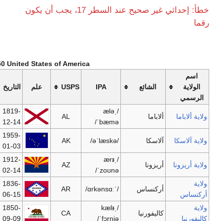
خطأ: إحداثي غير صحيح عند السطر 17، يجب أن يكون
The 50 United States of Ameri
أكثر المدن
USPS
علم
التاريخ
السكان
العاصمة
ازدحاما
1819-
Birmingham
Montgomery
4,627,851
AL
12-14
1959-
Anchorage
Juneau
683,478
AK
01-03
1912-
Phoenix
Phoenix
6,338,755
AZ
02-14
1836-
Little Rock
Little Rock
2,834,797
AR
06-15
1850-
CA
36,553,215
Sacramento
لوس أنجلوس
09-09