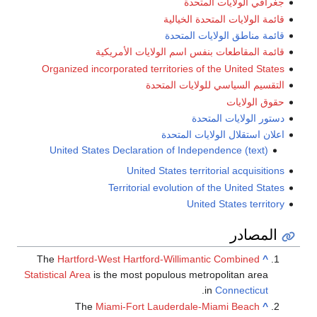
ريكية
Organized incorpo
United States D
Te
The
Hartford-West
Statistical Area
is the
The
Miam