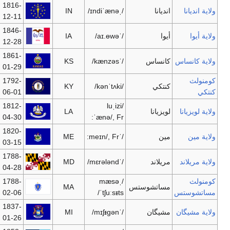
1816-
IN
6,345,289
إندياناپوليس
إندياناپوليس
12-11
1846-
IA
2,988,046
دي موين
دي موين
12-28
1861-
KS
2,775,997
توپيكا
Wichita
01-29
1792-
KY
4,241,474
فرانكفورت
لويڤل
06-01
1812-
LA
4,293,204
باتون روج
نيو أورلينز
04-30
1820-
ME
1,317,207
Augusta
پورتلاند
03-15
1788-
[3]
MD
5,618,344
أناپوليس
بلاتيمور
04-28
1788-
MA
6,449,755
بوسطن
بوسطن
02-06
1837-
MI
10,071,822
Lansing
دترويت
01-26