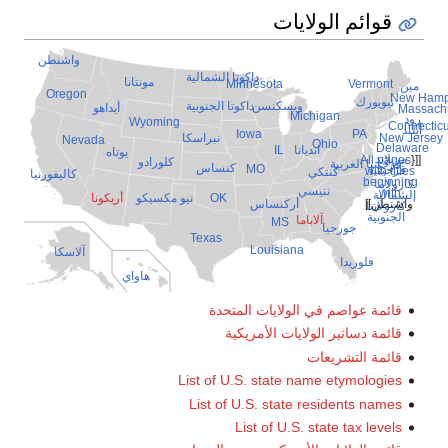
واشنطن
مونتانا
Oregon
أيداهو
Wyomi
Nevada
يوتاه
لورادو
كاليفورنيا
مكسيكو
أريكونا
آلاسكا
هاواي