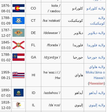
1876-
CO
4,861,515
دنڤر
دنڤر
08-01
1788-
[1]
Bridgeport
Hartford
3,502,309
CT
01-09
1787-
Wilmington
Dover
864,764
DE
12-07
1845-
[2]
Jacksonville
Tallahassee
18,251,243
FL
03-03
1788-
Atlanta
Atlanta
9,544,750
GA
01-02
1959-
HI
1,283,388
هونولولو
هونولولو
08-21
1890-
ID
1,499,402
أيداهو|بويز
أيداهو|بويز
07-03
1818-
IL
12,852,548
سپرنج فيلد
شيكاغو
12-03