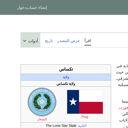
إنشاء حساب
دخول
اقرأ
عرض المصدر
تاريخ
أدوات
اية في
تكساس
ن حيث
ولاية
شرقي،
ولاية تكساس
يكية
نما
فورت
الي.
Flag
الشعار
ايات
الكنية:
The Lone Star State
ة
،