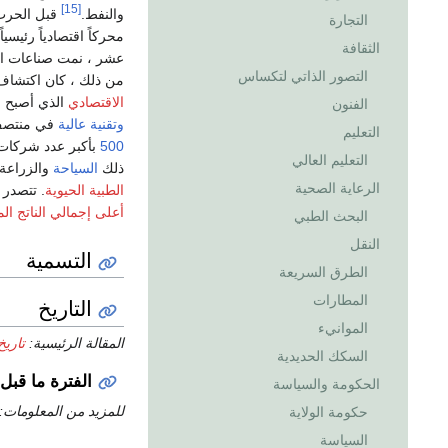
[15]
والنفط.
قبل الحرب 
التجارة
محركاً اقتصادياً رئيسي
الثقافة
عشر ، نمت صناعات ال
التصور الذاتي لتكساس
من ذلك ، كان اكتشا
الاقتصادي
الذي أصبح القو
الفنون
وتقنية عالية
في منتصف القرن الع
التعليم
500
بأكبر عدد شركات بـ 54 ش
التعليم العالي
ذلك
السياحة
والزراعة
الرعاية الصحية
الطبية الحيوية
. تتصدر و
أعلى
إجمالي الناتج ال
البحث الطبي
النقل
التسمية
الطرق السريعة
المطارات
التاريخ
الموانيء
المقالة الرئيسية:
تاري
السكك الحديدية
الفترة ما قبل 
الحكومة والسياسة
للمزيد من المعلومات:
حكومة الولاية
السياسة