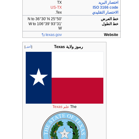
اختصار البريد
TX
US-TX
ISO 3166 code
الاختصار التقليدي
Tex.
خط العرض
25°50′ N to 36°30′ N
خط الطول
93°31′ W to 106°39′
W
texas
.gov
Website
رموز ولاية Texas
أخف
The
علم Texas