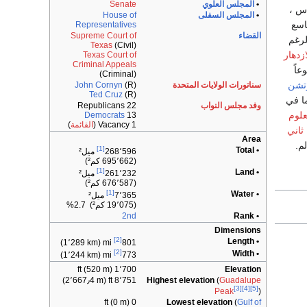
•
المجلس العلوي
Senate
اس ،
•
المجلس السفلى
House of
اسع
Representatives
القضاء
Supreme Court of
لرغم
Texas
(Civil)
ازدهار
Texas Court of
Criminal Appeals
عاً
(Criminal)
تشن
سناتورات الولايات المتحدة
(R)
John Cornyn
Ted Cruz
(R)
ما في
وفد مجلس النواب
22 Republicans
علوم
Democrats
13
1 Vacancy (
القائمة
)
ثاني
Area
م.
[1]
• Total
268٬596
ميل²
(695٬662 كم²)
[1]
• Land
261٬232
ميل²
(676٬587 كم²)
[1]
• Water
7٬365
ميل²
(19٬075 كم²) 2.7%
2nd
• Rank
Dimensions
[2]
• Length
mi (1٬289 km)
801
[2]
• Width
mi (1٬244 km)
773
1٬700 ft (520 m)
Elevation
8٬751 ft (2٬667٫4 m)
Highest elevation
(
Guadalupe
[3]
[4]
[5]
Peak
)
0 ft (0 m)
Lowest elevation
(
Gulf of