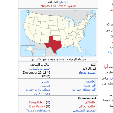
الشعار:
الشداقة
ة
النشيد:
"
Texas, Our Texas
"
ة
ركة
م من
ن
ي
اء
خريطة الولايات المتحدة، موضح فيها تكساس
البلد
الولايات المتحدة
نت
أول
قبل الولائية
جمهورية تكساس
يطرت
انضمت للاتحاد
December 29, 1845
(28th)
س
. وفي
العاصمة
أوستن
سلة من
أكبر مدينة
هيوستن
أكبر منطقة عمرانية
منطقة دالاس-فورت
وورث الكبرى
Government
لحكومة
•
الحاكم
)
R
(
Greg Abbott
ية
•
نائب الحاكم
(R)
Dan Patrick
المجلس التشريعي
Texas Legislature