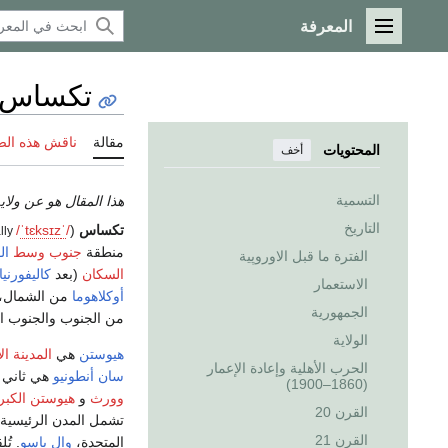
المعرفة
القائمة الرئيسية
تكساس
مقالة
ناقش هذه ال
المحتويات
أخف
التسمية
هذا المقال هو عن ولا
التاريخ
تكساس
(
/
ˈ
z
ɪ
s
k
ɛ
t
ˈ
/
lly
منطقة
جنوب وسط
ال
الفترة ما قبل الاوروپية
السكان
(بعد
كاليفورنيا
الاستعمار
أوكلاهوما
من الشمال،
الجمهورية
من الجنوب والجنوب ا
الولاية
هيوستن
هي
المدينة ال
الحرب الأهلية وإعادة الإعمار
سان أنطونيو
هي ثاني أ
(1860–1900)
وورث
و
هيوستن الكبر
القرن 20
تشمل المدن الرئيسية
القرن 21
المتحدة،
وإل پاسو
. تُ