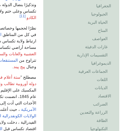
وتذكيرًا بنضال الدولة
الجغرافيا
تكساس وعلى ختم ولا
الجيولوجيا
[11]
الكادو
.
الحياة البرية
نظرًا لحجمها وخصائصه
المناخ
في كل من المناطق
ا
العواصف
ارتباط ولاية تكساس ش
غازات الدفيئة
مساحة أراضي تكسا
العشبية
والغابات
والس
التقسيمات الإدارية
تتراوح من
المستنقعات
الديموغرافيا
وجبال
پيج پيند
.
الجماعات العرقية
مصطلح "
ستة أعلام 
اللغات
دولة أوروبية تطالب و
الديانات
المكسيك على الإقليم حتى عام 1836 عندما حصلت تكساس
الاقتصاد
عام 1845، انضمت تكساس إلى الاتحاد باعتبارها الولاية الثامنة والعشرين.
الأحداث التي أدت إلى
الضرائب
الأمريكية
، حيث أعلنت تكسا
الزراعة والتعدين
الولايات الكونفدرالية ا
الطاقة
الفيدرالية ، دخلت ولا
اقتصاد تكساس قبل
ال
التكنولوجيا