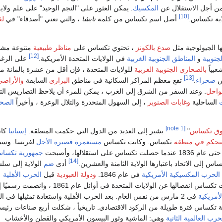
 من أجل الاستقلال عن
المكسيك
. يمكن العثور على "النجم الوحيد" على علم ولاي
[10]
ية تكساس.
أصل اسم تكساس من كلمة
تايشا
، والتي تعني "أصدقاء" في
لغ
ا الجيولوجية مثل
صدع بالكونز
، تحتوي تكساس على
مناظر طبيعية
متنوعة مشت
[12]
لجنوبية
و
المناطق الجنوبية الغربية
في الولايات المتحدة الأمريكية.
على الرغ
عبياً
بالصحاري الجنوبية الغربية
للولايات المتحدة ، فإن أقل من عشرة بالمائة م
[13]
س
صحراء
.
تقع معظم المراكز السكانية في مناطق
البراري
السابقة
والأراضي
واحل
. وعند السفر من الشرق إلى الغرب ، يمكن للمرء أن يلاحظ التضاريس الت
الساحلية
وغابات الصنوبر
، إلى السهول المنحدرة والتلال الوعرة ، وأخيراً
الصحر
[note 1]
فوق تكساس
"
يشير إلى العديد من الدول التي حكمت المنطقة.
إسبانيا
كا
تتحكم في منطقة
تكساس. وكانت تكساس
مستعمرة قصيرة الأجل
لفرنسا. وس
 على استقلالها، وأصبحت
جمهورية تكسا
[14]
أدى
ضم
الولاية إلى سل
الحرب المكسيكية الأمريكية
في عام 1846.
ودولة العبودية
قبل
الحرب الأهلية
س انفصالها عن الولايات المتحدة في أوائل عام 1861 ، وانضمت رسميًا إلى
لأمريكية
في 2 مارس من نفس العام. بعد الحرب الأهلية واستعادة تمثيلها في ا
ية تكساس فترة طويلة من الركود الاقتصادي. تاريخياً ، شكلت أربع صناعات رئيس
حرب العالمية الثانية
وهي: الماشية وثور البيسون الأمريكي والقطن والأخشاب