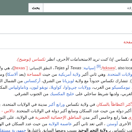
بحث
صفحة
ية تكساس. إذا كنت تريد الاستخدامات الأخرى، انظر
تكساس (توضيح)
.
[9]
,
/
s
ə
s
k
ɛ
t
/
;
إسپانية
:
Texas
أو
Tejas
،
[ˈtexas]
)، هي ول
also loca
النطق الإسپاني:
ولايات المتحدة
. وهي ثاني أكبر
ولاية أمريكية
من حيث
المساحة
(بعد
ألاسكا
) وم
). تتشارك تكساس حدوداً مع ولاية
لويزيانا
من الشرق،
أركنساس
من الشمال ال
نيومكسيكو
من الغرب،
وولايات
چي‌واوا
،
كواويلا
،
نويڤو ليون
،
وتاماوليپاس
المكس
لغربي، ولديها شريط ساحلي على
خليج المكسيك
من الجنوب الشرقي.
أكثر اكتظاظاً بالسكان
في ولاية تكساس
ورابع أكبر
مدينة في الولايات المتحدة، بي
كبر دولة من حيث عدد السكان وسابع أكبر دولة في الولايات المتحدة.
دالاس - 
ى
هما رابع وخامس أكبر مدن
المناطق الإحصائية الحضرية
في الولاية، على التو
 الأخرى
أوستن
، التي تعد ثاني أكبر
عاصمة الولاية
من حيث عدد السكان في الول
لقب تكساس بـ
ولاية النجم الوحيد
بسبب وضعها السابق باعتبارها
جمهورية مستقل