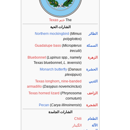
The
ختم Texas
الشارات الحية
الطائر
Mimus
(
Northern mockingbird
polyglottos
)
السمكة
Micropterus
(
Guadalupe bass
treculii
)
الزهرة
spp., namely
Lupinus
(
Bluebonnet
Texas bluebonnet,
L. texensis
)
الحشرة
Danaus
(
Monarch butterfly
plexippus
)
الثديي
nine-banded
,
Texas longhorn
armadillo
(
Dasypus novemcinctus
)
الزاحف
Phrynosoma
(
Texas horned lizard
cornutum
)
الشجرة
)
Carya illinoinensis
(
Pecan
الشارات الجامدة
الطعام
Chili
الآلة
الگيتار