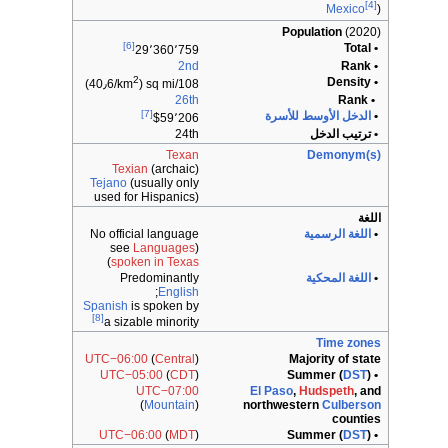
[4]
Mexico
)
Population
(2020)
[6]
• Total
29٬360٬759
2nd
• Rank
2
• Density
)
108/sq mi (40٫6/km
26th
• Rank
[7]
•
الدخل الأوسط للأسرة
$59٬206
• ترتيب الدخل
24th
Texan
Demonym(s)
Texian
(archaic)
Tejano
(usually only
used for Hispanics)
اللغة
•
اللغة الرسمية
No official language
Languages
(see
)
spoken in Texas
•
اللغة المحكية
Predominantly
;
English
Spanish
is spoken by
[8]
a sizable minority
Time zones
UTC−06:00
(
Central
)
Majority of state
UTC−05:00
(
CDT
)
DST
)
• Summer (
UTC−07:00
El Paso
,
Hudspeth
, and
(
Mountain
)
northwestern
Culberson
counties
UTC−06:00
(
MDT
)
DST
)
• Summer (