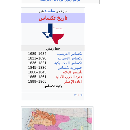
جزء من
سلسلة
عن
تاريخ
تكساس
خط زمني
تكساس الفرنسية
1684–1689
تكساس الإسپانية
1690–1821
تكساس المكسيكية
1821–1836
جمهورية تكساس
1836–1845
تأسيس الولاية
1845–1860
فترة الحرب الأهلية
1861–1865
اعادة الإعمار
1865–1899
ولاية تكساس
v
t
e