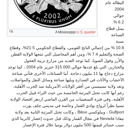
A Mississippi
U.S.
10.8 % من إجمالي الناتج القومي، والقطاع الحكومي 21.5%، وقطاع
والتعليم 7.4 %، ومن أهم المحاصيل التي تنتجها الولاية القطن
 توجد العديد من مزارع تربية العجول
والخنازير، التي بلغ عددها حوالي 315.000 خنزير عام 2004 ، كما توجد
جاج بها 11 مليون دجاجة. أما الصناعات الأخرى فتأتي صناعة
دارة ويليها صناعة وسائل النقل والمواصلات.
قر الولايات الأمريكية منذ الحرب الأهلية،
رتبة الخامسة من حيث الثراء قبيل الحرب
ينيات من القرن الماضي ازدهر اقتصاد الولاية
ي القمار وخاصة في مدينتي جلف بورت
Gulfport ، وبيلوكسي Biloxi ، وكانت تحتل المرتبة الثانية بعد ولاية
Ne في مجال القمار وذلك قبل حدوث إعصار كاترينا الذي