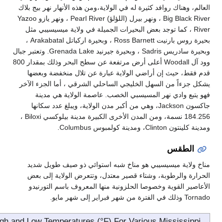
ة له في الولاية،ومن هذه الأنهار نهر بيج بلاك
Big Black River ، ونهر بيرل (اللؤلؤ) Pearl River ، ونهر يازو Yazoo
عض البحيرات الجميلة في ولاية ميسيسيبي مثل
بحيرة روس بارنيت Ross Barnett ، وبحيرة اركباتل Arakabatal ،
وبحيرة سادريس Sadris ، وبحيرة جيرنيد Grenada Lake. وتعتبر جبال
وود آل Woodall أعلى أرض مرتفعة عن سطح البحر وذلك بمقدار 800
 الولاية عبارة عن تلال منخفضة وبعضها
خليجي الساحلي الشرقي ، أما الجزء الآخر
يسبي الخصب. عاصمة الولاية هي مدينة
Jackson، وهي من أكبر مدن الولاية، ويبلغ عدد سكانها
184.256 نسمة، ومن المدن الأخرى الكبيرة مدينة بيلوكسي Biloxi ،
و مناخ شبه استوائي ذو صيف طويل شديد
ء قصير معتدل، وتتعرض الولاية إلى بعض
الحلزونية منها المعروف باسم التورنيدو
Monthly Normal High and Low Temperatures (°F) For Vari