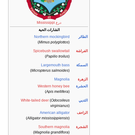
درع Mississippi
الشارات الحية
لطائر
Northern mockingbird
)
Mimus polyglottos
(
لفراشة
Spicebush swallowtail
)
Papilio troilus
(
لسمكة
Largemouth bass
)
Micropterus salmoides
(
لزهرة
Magnolia
لحشرة
Western honey bee
)
Apis mellifera
(
لثديي
Odocoileus
(
White-tailed deer
virginianus
)
لزاحف
American alligator
)
Alligator mississippiensis
(
لشجرة
Southern magnolia
)
Magnolia grandiflora
(