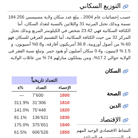
اني
حسب إحصائيات عام 2004 ، يبلغ عدد سكان ولاية مسيبسيي 184.256
نسمة وبذلك تحتل المرتبة 31 والثلاثين بالنسبة لتعداد السكان، أما
الكثافة السكانية فهي 23.42 شخص في الكيلومتر المربع وبذلك تحتل
ث الكثافة السكانية، أما التقسيم العرقي للسكان فهو
60 % من أصول أوروبية، 36.8 أمريكيون أفارقة، و0.8% آسيويون، و
 لاتينيون، و0.4 سكان أصليون أو هنود حمر. وتبلغ نسبة الفقر في
التعداد تاريخياً
الإحصاء
التعداد
%±
—
7٬600
1800
311.9%
31٬306
1810
141.0%
75٬448
1820
81.1%
136٬621
1830
175.0%
375٬651
1840
 المهم
61.5%
606٬526
1850
عة.