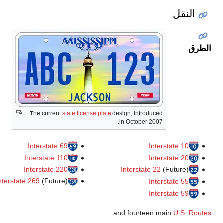
The current
state license plate
design, int
in Octobe
Interstate 69
Interstate 110
Interstate 220
Interst
Interstate 269
(Future)
:
and four