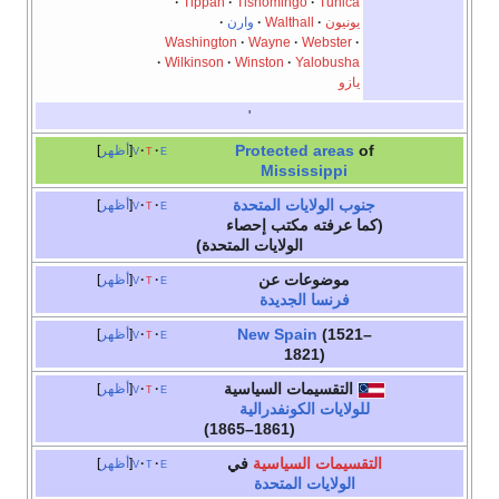
Tippah
Tishomingo
Walthall
وارن
Washington
Wayne
We
Wilkinson
Winston
Yal
'
Protected 
e
t
v
أظهر
Mississ
لايات المتحدة
e
t
v
أظهر
ه مكتب إحصاء
الولايات المتحدة)
عات عن
e
t
v
أظهر
ا الجديدة
New Spain
e
t
v
أظهر
1821
يمات السياسية
e
t
v
أظهر
 الكونفدرالية
(1861–1865)
 السياسية
في
e
t
v
أظهر
ات المتحدة