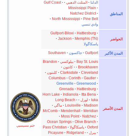
المثلث الذهبي
Gulf Coast
Mississippi
Natchez Di
North Mississippi
Pi
نسي
Gulfport-Biloxi
Hattie
Jackson
Memphi
لا
G
جاكسون
Southaven
Bay St
بيلوكسي
Brandon
Broo
كانتون
Cle
Clarksdale
كلنتون
Columbus
Corinth
Ga
Greenville
Green
Grenada
Hattie
Horn Lake
Indianola
Itt
ورل
Long Beach
M
Louisville
ماگي
McComb
Mendenhall
Me
Moss Point
Na
Ocean Springs
Olive B
ختم مسيسپي
پاسكاگولا
Pass Christian
Picayune
Ridgeland