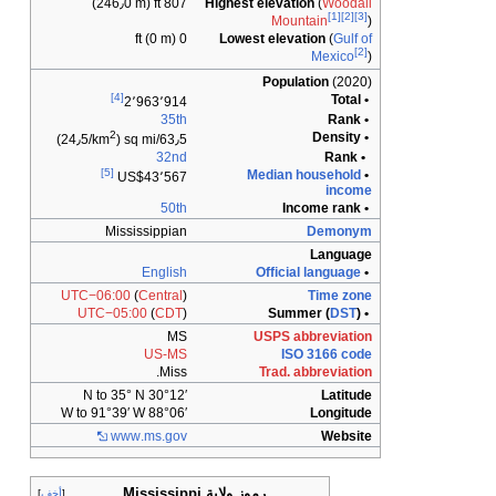
807 ft (246٫0 m)
Highest elevation
Mounta
0 ft (0 m)
Lowest elevatio
M
Populati
[4]
2٬963٬914
35th
2
)
63٫5/sq mi (24٫5/km
32nd
[5]
Median hou
US$43٬567
50th
Mississippian
D
L
English
Official l
UTC−06:00
(
Central
)
T
UTC−05:00
(
CDT
)
MS
USPS abbr
US-MS
ISO 3
Miss.
Trad. abb
30°12′ N to 35° N
88°06′ W to 91°39′ W
L
www
.ms
.gov
رموز ولاية Mississippi
أخف