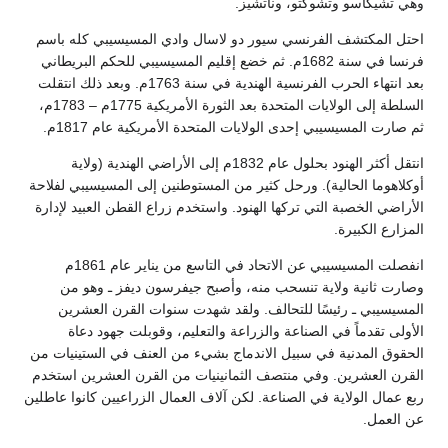
وناتشيز.
سيور دو لاسال وادي المسيسيبي كله باسم
سا في سنة 1682م. ثم خضع إقليم المسيسيبي للحكم البريطاني
بعد انتهاء الحرب الفرنسية الهندية في سنة 1763م. وبعد ذلك انتقلت
السلطة إلى الولايات المتحدة بعد الثورة الأمريكية 1775م – 1783م،
ولايات المتحدة الأمريكية عام 1817م.
انتقل أكثر الهنود بحلول عام 1832م إلى الأراضي الهندية (ولاية
حل كثير من المستوطنين إلى المسيسيبي لفلاحة
ها الهنود. واستخدم زراع القطن العبيد لإدارة
انفصلت المسيسيبي عن الاتحاد في التاسع من يناير عام 1861م
حب منه، وأصبح جيفرسون ديفز ـ وهو من
حالف. ولقد شهدت سنوات القرن العشرين
ة والزراعة والتعليم، وقوبلت جهود دعاة
ل الاندماج بشيء من العنف في الستينيات من
تصف الثمانينيات من القرن العشرين استخدم
ناعة. لكن آلاف العمال الزراعيين كانوا عاطلين