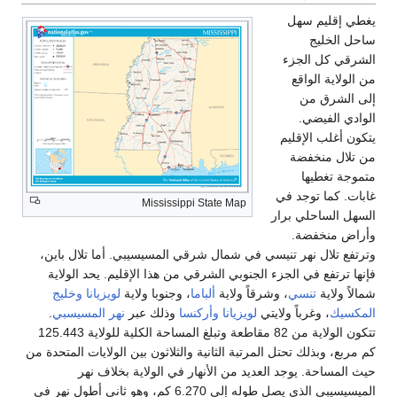
Mississippi State Map
في شمال شرقي المسيسيبي. أما تلال باين،
جنوبي الشرقي من هذا الإقليم. يحد الولاية
ً ولاية
ألباما
، وجنوبا ولاية
لويزيانا
وخليج
ويزيانا
وأركنسا
وذلك عبر
نهر المسيسبي
.
تتكون الولاية من 82 مقاطعة وتبلغ المساحة الكلية للولاية 125.443
تبة الثانية والثلاثون بين الولايات المتحدة من
د من الأنهار في الولاية بخلاف نهر
الميسيسيبي الذي يصل طوله إلى 6.270 كم، وهو ثاني أطول نهر في