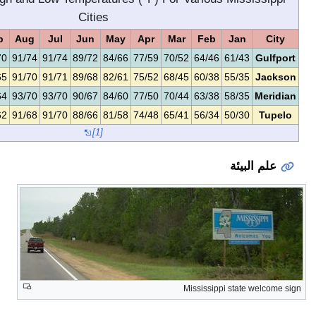
Cities
Dec
Nov
Oct
Sep
Aug
Jul
Jun
May
Apr
Mar
F
63/45
70/51
79/60
87/70
91/74
91/74
89/72
84/66
77/59
70/52
6
58/37
66/43
77/52
86/65
91/70
91/71
89/68
82/61
75/52
68/45
6
60/37
68/43
78/51
88/64
93/70
93/70
90/67
84/60
77/50
70/44
6
54/33
63/40
75/49
85/62
91/68
91/70
88/66
81/58
74/48
65/41
5
[1]
Missi