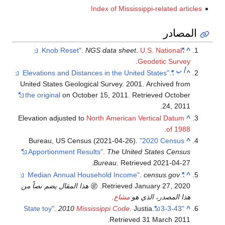
Index of Mississip
.
NGS data sheet
.
U
.
Ge
United States Geological Survey. 2001.
the original
on October 15, 2011
. Ret
Elevation adjusted to
North American Ve
Bureau, US Census (2021-04-26).
"
Apportionment Results"
.
The United
.
Bureau
. Retrie
.
Jan
Retrieved
.
هذا المقال يضم نصاً من
ي هو
مشاع
.
.
2010
Mississippi Code
. Jus
.
Retrieved