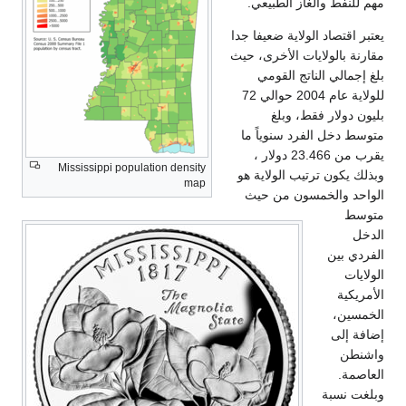
ي.
فا جدا
، حيث
للولاية عام 2004 حوالي 72
 ما
ار ،
Mississippi population density
ة هو
map
يث