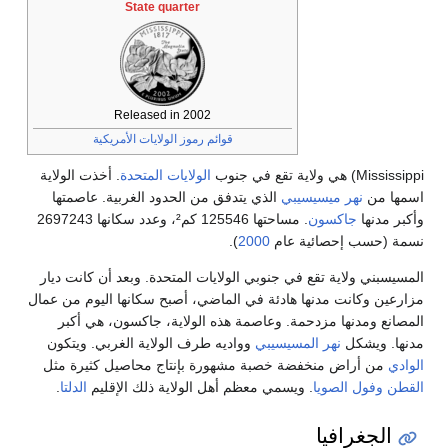
State quarter
Released in 2002
قوائم رموز الولايات الأمريكية
الولايات المتحدة
. أخذت الولاية
ي
الذي يتدفق من الحدود الغربية. عاصمتها
. مساحتها 125546 كم²، وعدد سكانها 2697243
ام
2000
).
جنوبي الولايات المتحدة. وبعد أن كانت ديار
دئة في الماضي، أصبح سكانها اليوم من عمال
 وعاصمة هذه الولاية، جاكسون، هي أكبر
يسيبي
وواديه طرف الولاية الغربي. ويتكون
خصبة مشهورة بإنتاج محاصيل كثيرة مثل
سمي معظم أهل الولاية ذلك الإقليم
الدلتا
.