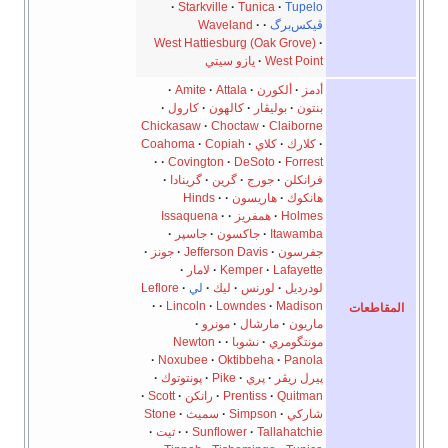
Starkville
Tunica
رگ
Waveland
West Hattiesburg (Oak G
West
يازو سيتي
لكورن
Attala
Amite
بوليڤار
كالهون
كارول
Chickasaw
Choctaw
Cla
كلاي
Copiah
Coahoma
Covington
DeSoto
جورج
گرين
گرينادا
هاريسون
Hinds
H
همفريز
Issaquena
It
جاكسون
جاسپر
ن
Jefferson Davis
جونز
La
Kemper
لامار
لورنس
ليك
لي
Leflore
Lincoln
Lowndes
M
مارشال
مونرو
مري
نشوبا
Newton
Noxubee
Oktibbeha
ڤر
پري
Pike
پونتوتوك
Q
Prentiss
رانكن
Scott
Simpson
سميث
Stone
Talla
Sunflower
تيت