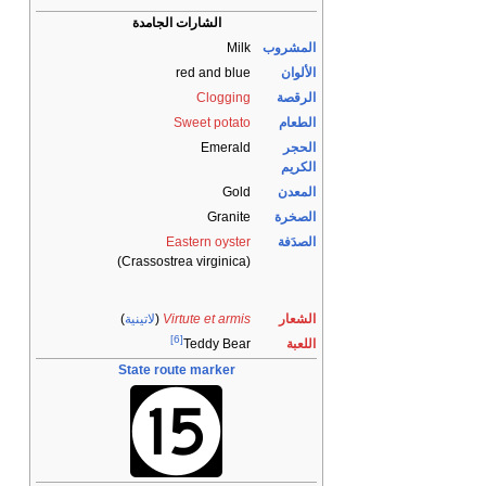
الشارات الجامدة
لمشروب
Milk
لألوان
red and blue
لرقصة
Clogging
لطعام
Sweet potato
لحجر
Emerald
لكريم
لمعدن
Gold
لصخرة
Granite
لصدَفة
Eastern oyster
(Crassostrea virginica)
لشعار
Virtute et armis
(
لاتينية
)
[6]
للعبة
Teddy Bear
State route marker