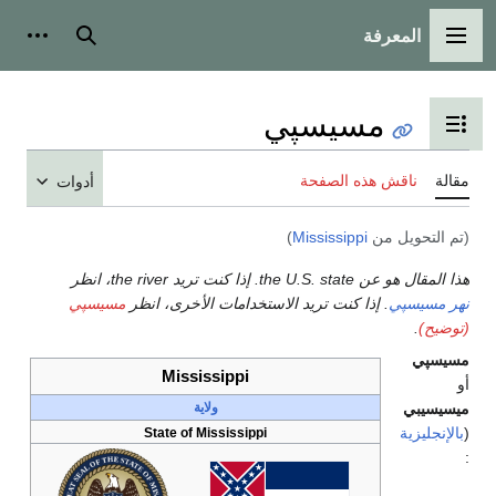
بحث
أدوات شخصية
پي
محتويات
حة
أدوات
)
Miss
ريد الاستخدامات الأخرى، انظر
مسيسپي
Mississippi
ولاية
State of Mississippi