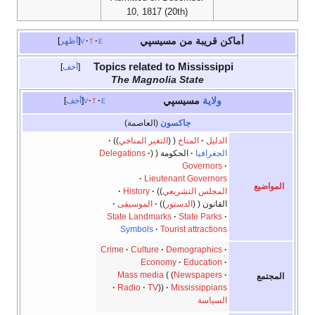
10, 1817 (20th)
بة من مسيسپي
e
t
v
أظهر
Topics related to Miss
أخف
The Magnolia Stat
مسيسپي
e
t
v
أخف
جاكسون
(العاصمة)
المناخ
التغير المناخي
يا
الحكومة
Delegations
Gove
Lieutenant Gov
 التشريعي
History
الدستور
الموسيقى
State Landmarks
State 
Symbols
Tourist attr
Crime
Culture
Demogra
Economy
Educ
Mass media
Newspa
Radio
TV
Mississi
ة