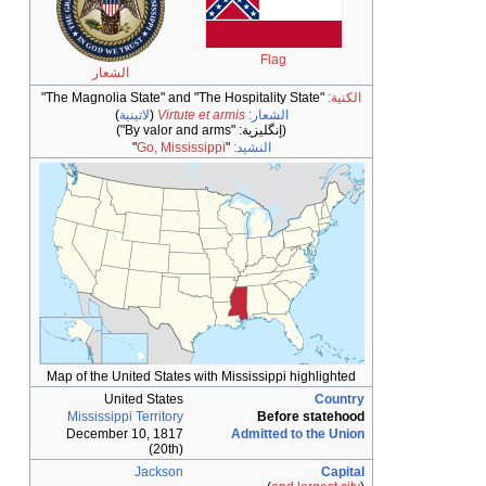
Flag
الشعار
الشعار:
Virtute et armis
(
لاتينية
)
(إنگليزية:
"By valor and arms"
)
النشيد:
"
Go, Mississippi
"
Map of the United States with Mississippi hig
United States
Mississippi Territory
Before s
December 10, 1817
Admitted to t
(20th)
Jackson