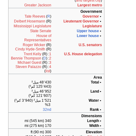
)
and lar
Greater Jackson
Large
Gov
Tate Reeves
(
R
)
Go
Delbert Hosemann
(R)
Lieutenant Go
Mississippi Legislature
Le
State Senate
Upper
House of
Lower
Representatives
Roger Wicker
(R)
U.S. 
Cindy Hyde-Smith
(R)
Trent Kelly
(R)
:
1
U.S. House de
Bennie Thompson
(
D
)
:
2
Michael Guest
(R)
:
3
Steven Palazzo
(R)
:
4
(
list
)
48٬430 ميل²
(125٬443 كم²)
46٬952 ميل²
(121٬607 كم²)
1٬521 ميل² (3٬940 كم²)
3%
32nd
Dim
340 mi (545 km)
170 mi (275 km)
300 ft (90 m)
E