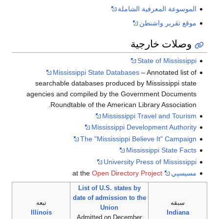
الشاملة
ية
S
Mississippi State Databases
searchable databases produced by
agencies and compiled by the Gove
Roundtable of the American Li
Mississippi 
Mississippi Dev
The "Mississippi Be
Missi
University P
Open Directory 
List of U.S. states by
date of admission to t
تبعه
Union
Illinois
Admitted on Decembe