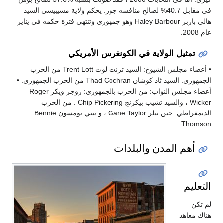
40.% لصالح منافسه جور. يحكم ولاية مسيبيسي السيد
هالي باربر Haley Barbour وهو جمهوري وتنتهي فترة حكمه في يناير
في الكونغرس الأمريكي
• أعضاء مجلس الشيوخ: السيد ترنت لوت Trent Lott من الحزب
الجمهوري. السيد ثاد كوشان Thad Cochran من الحزب الجمهوري. •
أعضاء مجلس النواب: من الحزب بالجمهوري: روجر ويكر Roger
Wicker ، والسيد تشيب بيكرنج Chip Pickering . من الحزب
الديمقراطي: جين تيلر Gane Taylor ، و بيني تومسون Bennie
لبلدات