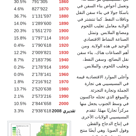
30.5%
791٬305
1860
فن في
4.6%
827٬922
1870
 النقل
36.7%
1٬131٬597
1880
تر في
14.0%
1٬289٬600
1890
حوم
20.3%
1٬551٬270
1900
15.8%
1٬797٬114
1910
دي
-0.4%
1٬790٬618
1920
ومن
12.2%
2٬009٬821
1930
ء سفن
ط،
8.7%
2٬183٬796
1940
س.
-0.2%
2٬178٬914
1950
0.0%
2٬178٬141
1960
ة قيمة
1.8%
2٬216٬912
1970
ة
13.7%
2٬520٬638
1980
2.1%
2٬573٬216
1990
كسون
10.5%
2٬844٬658
2000
نها
تقديري 2008
2٬938٬618
3.3%
خرى
منتج