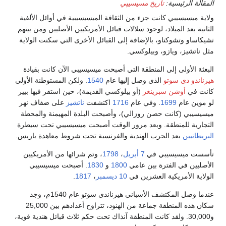
مسيسيپي
 من الثقافة الميسيسيبية في أوائل الألفية
ود سلالات قبائل الأمريكيين الأصليين ومن بينهم
ضافة إلى القبائل الأخرى التي سكنت الولاية
لوكسي.
قة التي أصبحت ميسيسيبي الآن كانت بقيادة
صل إليها عام
1540
. ولكن المستوطنة الأولى
(أو بيلوكسي القديمة)، حين استقر فيها بيير
 عام
1716
اكتشفت
ناتشيز
على ضفاف نهر
زالي)، وأصبحت البلدة المهيمنة والمحطة
د مرور الوقت أصبحت ميسيسيبي تحت سيطرة
هندية والفرنسية تحت شروط معاهدة باريس.
7 أبريل
،
1798
، وتم شرائها من الأمريكيين
 عامي
1800
و
1830
. أصبحت ميسيسيبي
رين في
10 ديسمبر
،
1817
.
عندما وصل المكتشف الأسباني هيرناندي سوتو عام 1540م، وجد
سكان هذه المنطقة جماعة من الهنود، تتراوح أعدادهم بين 25,000
نت المنطقة آنذاك تحت حكم ثلاث قبائل هندية قوية،