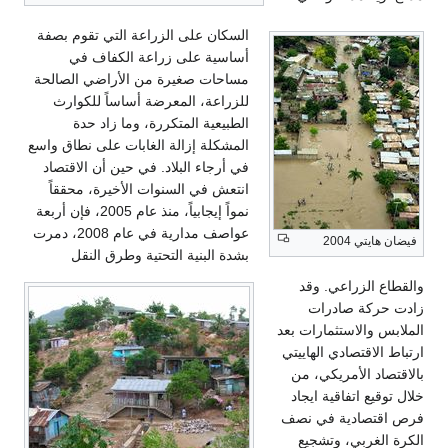
السكان على الزراعة التي تقوم بصفة
أساسية على زراعة الكفاف في
مساحات صغيرة من الأراضي الصالحة
للزراعة، المعرضة أساساً للكوارث
الطبيعية المتكررة، وما زاد حدة
المشكلة إزالة الغابات على نطاق واسع
في أرجاء البلاد. في حين أن الاقتصاد
انتعش في السنوات الأخيرة، محققاً
نمواً إيجابياً، منذ عام 2005، فإن أربعة
عواصف مدارية في عام 2008، دمرت
فيضان هايتي 2004
بشدة البنية التحتية وطرق النقل
والقطاع الزراعي. وقد
زادت حركة صادرات
الملابس والاستثمارات بعد
ارتباط الاقتصادي الهاييتي
بالاقتصاد الأمريكي، من
خلال توقيع اتفاقية ايجاد
فرص اقتصادية في نصف
الكرة الغربي، وتشجيع