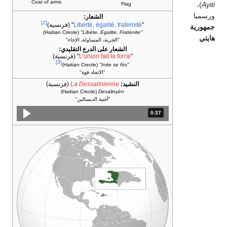
Coat of arms
)،
Ayiti
Flag
ورسميا
الشعار:
[2]
"
Liberté, égalité, fraternité
"
(فرنسية)
جمهورية
(Haitian Creole)
"Libète, Egalite, Fratènite"
هايتي
"الحرية، المساواة، الإخاء"
الشعار على الدرع التقليدي:
"
L'union fait la force
"
(فرنسية)
[3]
(Haitian Creole)
"Inite se fòs"
"الاتحاد قوة"
النشيد:
La Dessalinienne
(فرنسية)
(Haitian Creole)
Desalinyèn
"أغنية الديسالين"
0:37
المدة: 37 ثانية.