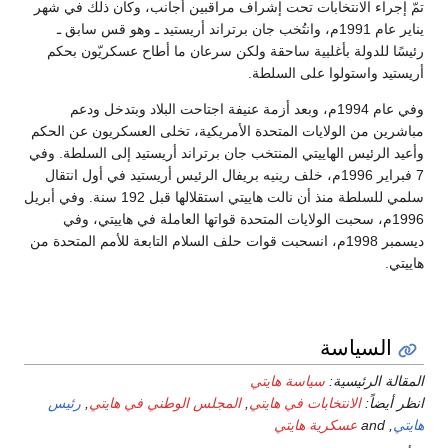
تمّ إجراء الانتخابات تحت إشراف مراقبين أجانب، وكان ذلك في شهر
يناير عام 1991م، وانتُخب جان برتراند أريستيد ـ وهو قس سابق ـ
رئيسًا للدولة بأغلبية ساحقة ولكن سرعان ما أطاح عسكريّون بحكم
أريستيد واستولوا على السلطة.
وفي عام 1994م، وبعد أزمة عنيفة اجتاحت البلاد وبتدخل ودعم
مباشرين من الولايات المتحدة الأمريكية، تخلى العسكريون عن الحكم
وأعيد الرئيس الهاييتي المنتخب جان برتراند أريستيد إلى السلطة. وفي
7 فبراير 1996م، خلف رينيه بريفال الرئيس أريستيد في أول انتقال
سلمي للسلطة منذ أن نالت هاييتي استقلالها قبل 192 سنة. وفي أبريل
1996م، سحبت الولايات المتحدة قواتها العاملة في هاييتي، وفي
ديسمبر 1998م، انسحبت قوات حلف السلام التابعة للأمم المتحدة من
هاييتي.
السياسة
المقالة الرئيسية:
سياسة هايتي
انظر أيضاً:
الانتخابات في هايتي
,
المجلس الوطني في هايتي
,
رئيس
هايتي
, and
عسكرية هايتي