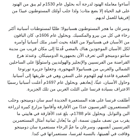
أساءوا معاملة الهنود لدرجة أنه بحلول عام 1530م لم يبق من الهنود
على قيد الحياة إلا بضع مئات؛ ولذا جلب أولئك المستوطنون عبيدًا من
إفريقيا للعمل لديهم.
وسرعان ما هجر المستوطنون هسبانيولا؛ طلبًا لمستوطنات أسبانية أكثر
رخاء في كل من بيرو والمكسيك. وبحلول عام 1606م، كان الباقون
من الأسبان في هسبانيولا من القلة بحيث أصدر ملك أسبانيا أوامره
لكل الأسبان الموجودين هناك بالمضي قُدمًا إلى مكان قريب من مدينة
سانتو دومينجو التي تعرف الآن بجمهورية الدومينيكان. وعندئذ هرع
القراصنة من الفرنسيين والإنجليز والهولنديين واستولَوْا على الساحلين
الشمالي والغربي من هسبانيولا المهجورة، وجعلوا جزيرة تورتوجا
الصغيرة قاعدة لهم للهجوم على السفن وهي في طريقها إلى أسبانيا.
وحاول الأسبان، عبثًا، إبعادهم. وبحلول عام 1697م أعلنت أسبانيا رسميًا
الاعتراف بسيادة فرنسا على الثلث الغربي من تلك الجزيرة.
أطلقت فرنسا على هذه المستعمرة الجديدة اسم سان دومينجو، وجلب
المستعمرون الفرنسيون عددًا من الأفارقة وأقاموا مزارع كبيرة لزراعة
البن والتوابل. وبحلول عام 1788م، بلغ عدد الأفارقة في هاييتي ما
يقرب من نصف مليون نسمة، أي ما يُعادل ثمانية أمثال المستعمرين
الفرنسيين أنفسهم، وسرعان ما عمَّ الرخاء مستعمرة سان دومينجو
وفاقت في أهميتها، بالنسبة لفرنسا، مستعمراتها في كندا.