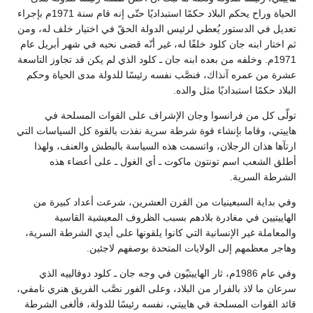
الحياة وراح يحكم البلاد حكمًا استبداديًا حتّى إنه قام سنة 1971م بإجراء
تعديل في الدستور يُعطي لرئيس الدولة الحقّ في اختيار خلف له، ومن
ثم اختار ابنه جان كلود خلفًا له، غير أنّه قضى نحبه في شهر أبريل عام
1971م. وخلفه من بعده ابنه جان ـ كلود الذي لم يكن قد تجاوز التاسعة
عشرة من عمره آنذاك، فنصَّب نفسه رئيسًا للدولة مدى الحياة وحكم
البلاد حكمًا استبداديًا مثل والده.
تولّى كل من فرانسوا وجان الإشراف على القوات المسلحة في
هاييتي، وقاما بإنشاء قوة شرطة سرية نفذت بالقوة كل السياسات التي
ارتآها هذان الرجلان، واتسمت هذه السياسة بالبطش والعنف، ولهذا
أطلق الشعب اسم تونتون ماكوت ـ أي الغول ـ على أعضاء هذه
الشرطة السرية.
وفي بداية السبعينيات من القرن العشرين، شرعت أعداد كبيرة من
الهاييتيين في مغادرة بلادهم بسبب الظروف المعيشية القاسية
والمعاملة غير الإنسانية التي كانوا يلقونها على أيدي الشرطة السرية،
وهاجر معظمهم إلى الولايات المتحدة بوصفهم لاجئين.
وفي عام 1986م، ثار الهاييتيّون في وجه جان ـ كلود دوفالييه الذي
سرعان ما لاذ بالفرار من البلاد، وعلى الفور نصَّب الفريق هنري نامفي،
قائد القوات المسلحة في هاييتي، نفسه رئيسًا للدولة، فألغى الشرطة