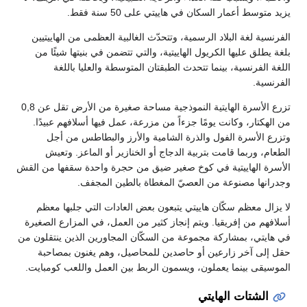
يزيد متوسط أعمار السكان في هاييتي على 50 سنة فقط.
الفرنسية لغة البلاد الرسمية، وتتحدّث الغالبية العظمى من الهاييتيين
بلغة يطلق عليها الكريول الهاييتية، والتي تتضمن في بنيتها شيئًا من
اللغة الفرنسية، بينما تتحدث الطبقتان المتوسطة والعليا باللغة
الفرنسية.
تزرع الأسرة الهايتية النموذجية مساحة صغيرة من الأرض تقل عن 0,8
من الهكتار، وكانت يومًا جزءاً من مزرعة، عمل فيها أسلافهم عبيدًا.
وتزرع الأسرة الفول والذرة الشامية والأرز والبطاطس من أجل
الطعام، وربما قامت بتربية الدجاج أو الخنازير أو الماعز. وتعيش
الأسرة الهاييتية في كوخ صغير ضيق من حجرة واحدة سقفها من القش
وجدرانها مصنوعة من العصيّ المغطاة بالطين المجفف.
لا يزال معظم سكّان هاييتي يتبعون بعض العادات التي جلبها معظم
أسلافهم من إفريقيا. ويتم إنجاز كثير من العمل، في المزارع الصغيرة
في هايتي، بمشاركة مجموعة من السكّان المجاورين الذين ينتقلون من
حقل إلى آخر زارعين أو حاصدين للمحاصيل، وهم يغنون بمصاحبة
الموسيقى بينما يعملون، ويسمون الربط بين العمل واللعب كومبايت.
الشتات الهايتي