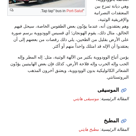
وهي ديانة تمزج بين
.
Port-Salut
"Tap tap" bus in
المعتقدات النصرانية
والإفريقية الوثنية،
وهم يعتقدون أنه، عندما يؤدّون بعض الطقوس الخاصة، سيحل فيهم
الخالق، مثال ذلك، يقوم الهونجان؛ أي قسيس الوودووية برسم صورة
على الأرض بقليل من الطحين، يلي ذلك رقصات من بعضهم إلى أن
يعتقدوا أن الإله قد امتلك واحداً منهم أو أكثر.
يؤمن أتباع الوودووية بكثير من الآلهة الوثنية، مثل: إله المطر وإله
الحب وإله الحرب وإله فلاحة الأرض، كذلك فإن بعض الهاييتيين يؤدّون
الشعائر الكاثوليكية بدون الوودووية، ويعتنق آخرون المذهب
البروتستانتي.
الموسيقى
المقالة الرئيسية:
موسيقى هايتي
المطبخ
المقالة الرئيسية:
مطبخ هايتي