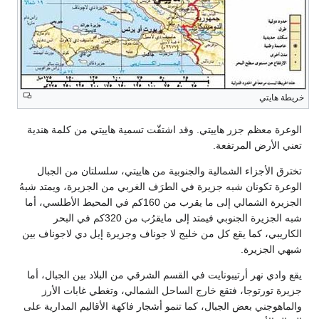
خريطة هايتي
الوعرة معظم جزر هاييتي. وقد اشتقّت تسمية هاييتي من كلمة هندية
تعني الأرض المرتفعة.
تخترق الأجزاء الشمالية والجنوبية من هاييتي، سلسلتان من الجبال
الوعرة تكونان شبه جزيرة في الطرَف الغربي من الجزيرة، ويمتد شبهُ
الجزيرة الشمالي إلى ما يقرب من 160كم في المحيط الأطلسي، أما
شبه الجزيرة الجنوبي فيمتد إلى مايقرُب من 320كم في البحر
الكاريبي، كما يقع كل من خليج لا جوناف وجزيرة إيل دي لاجوناف بين
شبهي الجزيرة.
يقع وادي نهر أرتيبونايت في القسم الشرقي من البلاد بين الجبال، أما
جزيرة تورتوجا، فتقع خارج الساحل الشمالي، وتغطي غابات الأرز
والماهوجني بعض الجبال، كما تنمو أشجار فاكهة الأقاليم المدارية على