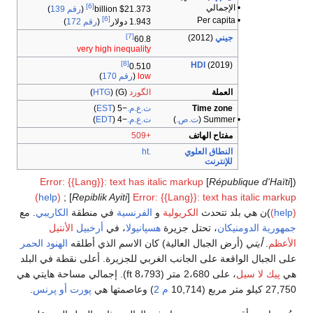
[6]
• الإجمالي
$21.373 billion
(
رقم 139
)
[6]
• Per capita
1.943 دولار
(
رقم 172
)
[7]
جيني
(2012)
60.8
very high inequality
[8]
HDI
(2019)
0.510
low
(
رقم 170
)
العملة
الگورد
(G) (
HTG
)
Time zone
ت.ع.م.
−5
(
EST
)
• Summer (
ت.ص.
)
ت.ع.م.
−4
(
EDT
)
مفتاح الهاتف
+509
النطاق العلوي
.ht
للإنترنت
Error: {{Lang}}: text has italic markup
]
République d'Haïti
([
(
help
)
; [
Repiblik Ayiti
]
Error: {{Lang}}: text has italic markup
)
help
(
)ن هي بلد تتحدث
الكريولية
و
الفرنسية
في منطقة
الكاريبي
. مع
جمهورية الدومنيكان
، تحتل جزيرة
هسپانيولا
، في
أرخبيل
الأنتيل
الأعظم
.
أيتي
(أرض الجبال العالية) كان الاسم الذي أطلقه
الهنود الحمر
على الجبال الواقعة على الجانب الغربي للجزيرة. أعلى نقطة في البلد
هي
پيك لا سيل
، على 2،680 متر (8،793 ft). إجمالي مساحة هايتي هي
27,750 كيلو متر مربع (10,714
م 2
) وعاصمتها هي
پورت أو پرنس
.