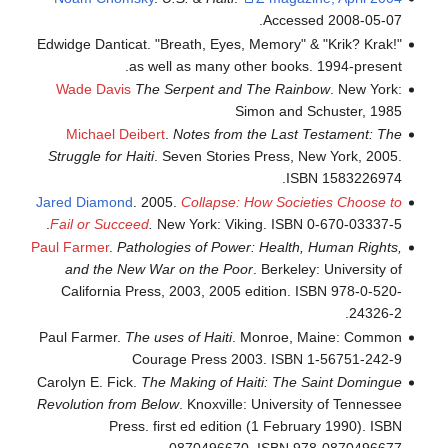
Accessed 2008-05-07.
Edwidge Danticat. "Breath, Eyes, Memory" & "Krik? Krak!"
as well as many other books. 1994-present.
Wade Davis
The Serpent and The Rainbow
. New York:
Simon and Schuster, 1985
Michael Deibert
.
Notes from the Last Testament: The
Struggle for Haiti
. Seven Stories Press, New York, 2005.
ISBN 1583226974.
Jared Diamond
. 2005.
Collapse: How Societies Choose to
Fail or Succeed
.
New York: Viking. ISBN 0-670-03337-5.
Paul Farmer
.
Pathologies of Power: Health, Human Rights,
and the New War on the Poor
. Berkeley: University of
California Press, 2003, 2005 edition. ISBN 978-0-520-
24326-2.
Paul Farmer.
The uses of Haiti
. Monroe, Maine: Common
Courage Press 2003. ISBN 1-56751-242-9
Carolyn E. Fick.
The Making of Haiti: The Saint Domingue
Revolution from Below
. Knoxville: University of Tennessee
Press. first ed edition (1 February 1990). ISBN
0870496670, ISBN 978-0870496677