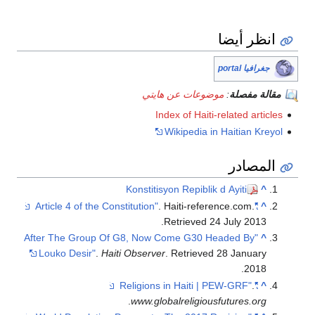
انظر أيضا
جغرافيا portal
مقالة مفصلة
:
موضوعات عن هايتي
Index of Haiti-related articles
Wikipedia in Haitian Kreyol
المصادر
Konstitisyon Repiblik d Ayiti
^
. Haiti-reference.com
.
"Article 4 of the Constitution"
^
.
Retrieved
24 July
2013
"After The Group Of G8, Now Come G30 Headed By
^
Louko Desir"
.
Haiti Observer
. Retrieved
28 January
.
2018
.
"Religions in Haiti | PEW-GRF"
^
.
www.globalreligiousfutures.org