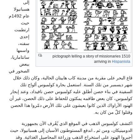
إلى
هسبانيولا
عام 1492م
حيث
ارتطمت
إحدى
سفنه،
واسمها
1510 pictograph telling a story of missionaries
سانتاماريا،
arriving in
Hispaniola
ببعض
الصخور في
قاع البحر على مقربة من مدينة كاب هاييتان الحالية، وكان ذلك خلال
شهر ديسمبر من تلك السنة. استعمل بحارة كولمبوس ألواح تلك
السفينة في بناء حصن أطلق عليه كولمبوس حصن نافيداد، وعند إبحار
كولمبوس، كان بعض طاقمه يمكثون للحفاظ على ذلك الحصن، غير أن
الهنود الأراواك الذين كانوا يعيشون على تلك الأرض دمّروا هذا الحصن
وقتلوا كلّ من كان به.
اكتشف كولمبوس الذهب في الموقع الذي يُعْرف الآن بجمهورية
الدومينيكان، ومن ثم ـ اندفع المستوطنون الأسبان إلى هسبانيولا، حيث
أجبروا الهنود على استخراج الذهب وزراعة المحاصيل الغذائية. وقد