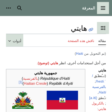
المعرفة
القائمة الرئيسية
بحث
أدوات
هايتي
تبديل عرض جدول المحتويات
مقالة
ناقش هذه الصفحة
أدوات
(تم التحويل من
Haiti
)
من أجل استخدامات أخرى، انظر
هايتي (توضيح)
.
هايتي
جمهورية هايتي
(تــُنطـَق
/
République d'Haïti
(
بالفرنسية
)
;
ˈheɪtiː/
[1]
)
Haitian Creole
(
Repiblik d Ayiti
بالفرنسية
,
Haïti
[a.iti]
تـُنطق:
;
بالكريول
هايتي
: