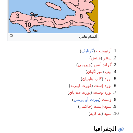
أقسام هايتي
أرتيبونيت
(
گونايڤ
)
سنتر
(
هينش
)
گراند أنس
(
جيريمي
)
نيپ
(
ميراگوان
)
نورد
(
كاپ-هايتيان
)
نورد-إست
(
فورت-ليبرته
)
نورد-وست
(
پورت-ده-پاي
)
وست
(
پورت-أو-پرنس
)
سود-إست
(
جاكمل
)
سود
(
له كايه
)
الجغرافيا