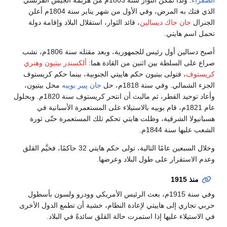
الصفراء
. ولذا تمكّن الثوار سنة 1803م من هزيمة الجيش الفرنسي
الذي فتك به المرض، وفي الأول من شهر يناير سنة 1804م أعلن
الجنرال
جان جاك ديسالين
، قائد الثوار، استقلال البلاد وإقامة دولة
تحمل اسم هايتي.
أصبح دسالين أول رئيس للجمهورية، وبعد مقتله سنة 1806م، نشب
صراع على السلطة بين اثنين من القادة هما:
ألكسندر بيتيون
وهنري
كريستوف
، فتولى بيتيون حكم هاييتي الجنوبية، بينما حكم كريستوف
الجزء الشمالي. وفي سنة 1818م، حل
جان پيير بوييه
محل بيتيون،
وأعاد توحيد القطر، ثم مالبث أن انتحر كريستوف سنة 1820م. وبحلول
عام 1821م، قام بوييه بالاستيلاء على المستعمرة الأسبانية في
هسبانيولا الشرقية، وظلت هايتي تحكم تلك المستعمرة حتّى ثورة
الشعب عليها سنة 1844م.
وخلال السبعين عامًا التالية، تولى حكم هايتي 32 حاكمًا، فخيَّم القلق
وعدم الاستقرار على طول البلاد وعرضها.
منذ 1915
وفي سنة 1915م، بعث الرئيس الأمريكي وودرو ولسون بأسطول
حربي تجاري إلى هاييتي لإعادة النظام، خشية أن تطمع الدول الأخرى
في الاستيلاء عليها إذا استمرت حالة القلق سائدةً في البلاد.