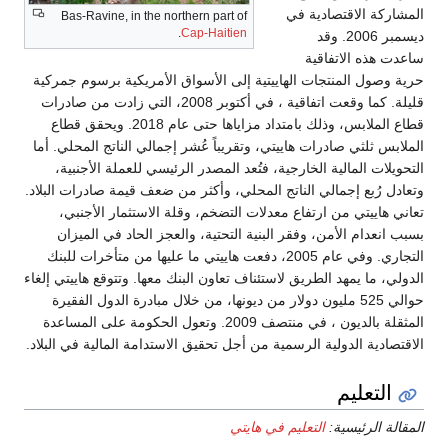
المشاركة الاقتصادية في
Bas-Ravine, in the northern part of
.
Cap-Haitien
ديسمبر 2006. وقد
ساعدت هذه الاتفاقية
حرية وصول المنتجات الهاييتية إلى الأسواق الأمريكية برسوم جمركية
قليلة. كما وقعت اتفاقية ، في أكتوبر 2008، التي زادت من صادرات
قطاع الملابس، وذلك بامتداد مزاياها حتى عام 2018. ويحقق قطاع
الملابس ثلثي صادرات هاييتي، وتقريباً عُشر إجمالي الناتج المحلي. أما
التحويلات المالية الخارجية، فتُعد المصدر الرئيسي للعملة الأجنبية،
وتعادل رُبع إجمالي الناتج المحلي، وأكثر من ضعف قيمة صادرات البلاد.
تعاني هاييتي من ارتفاع معدلات التضخم، وقلة الاستثمار الأجنبي،
بسبب انعدام الأمن، وفقر البنية التحتية، والعجز الحاد في الميزان
التجاري. وفي عام 2005، دفعت هاييتي ما عليها من متأخرات للبنك
الدولي، ما يمهد الطريق لاستئناف تعاون البنك معها. وتتوقع هاييتي إلغاء
حوالي 525 مليون دولار من ديونها، من خلال مبادرة الدول الفقيرة
المثقلة بالديون ، في منتصف 2009. وتعول الحكومة على المساعدة
الاقتصادية الدولية الرسمية من أجل تحقيق الاستدامة المالية في البلاد.
التعليم
المقالة الرئيسية:
التعليم في هايتي