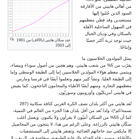
من أهالي هاييتي من الأفارقة
السود الذين جُلبوا إليها
مستعبدين وقد قطن معظمهم
في السهول الساحلية الآهلة
بالسكان وفي وديان الجبال
حيث توجد تربة أكثر خصبًا
عدد سكان هايتي (بالآلاف) من 1961
إلى 2003
وإنتاجًا.
يمثل المولدون الخلاسيون ما
يقرُب من 5% من شعب هاييتي، وهم هجين من أصول سوداء وبيضاء،
وينتمي معظم هؤلاء المولدين الخلاسيين إما إلى الطبقة الوسطي وإما
إلى الطبقة العليا، ونشأ كثير منهم وتعلموا أيضًا في فرنسا ومارس
معظمهم التجارة. ومنهم أيضًا الأطباء والمحامون الناجحون، كما يعيش
في هاييتي أمريكيّون وأوروبيون وسوريّون.
تُعد هايتي من أكثر بلدان نصف الكرة الغربي كثافة سكانية (287
نسمة/كم²)، ولذا تُعد من أقل بلدان هذا الجزء من العالم في التنمية،
كما أن 55% من السكان أميّون لا يقرأون ولا يكتبون. ويعمل أغلب
سكّان هاييتي بالزراعة. وعلى الرغم من هذا، لا ينتجون من المحاصيل
إلا مايكفي سد حاجاتهم الغذائية. وتفتقر هاييتي إلى المستشفيات
والأطباء، وبسبب قلة الغذاء والرعاية الطبيعية، وبخاصة في الريف، لا