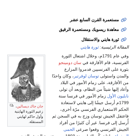
مستعمرة القرن السابع عشر
معاهدة ريسويك ومستعمرة الرقيق
ثورة هايتي والاستقلال
المقالة الرئيسية:
ثورة هايتي
وفي عام 1791م، وخلال اشتعال الثورة
الفرنسية، قام الأفارقة في
سان دومينجو
بثورة على الفرنسيين فدمروا المزارع
والمدن واستولى
توسان لوفرتير
، وكان واحدًا
من الأفارقة، على زمام الأمور في البلاد
وأعاد إليها شيئاً من النظام، وبعد أن تولى
نابليون الأول
زمام الأمور في فرنسا سنة
1799م أرسل جيشًا إلى هايتي لاستعادة
جان جاك ديسالين
،
الحكم الاستعماري الفرنسي مرّة أخرى،
زعيم الثورة الهايتية
فاعتقل الجيش توسان وزج به في السجن ثم
وأول حاكم لهايتي
المستقلة.
أُرسل إلى فرنسا. غير أن كثيرًا من أفراد
الجيش الفرنسي وقعوا صرعى
الحمى