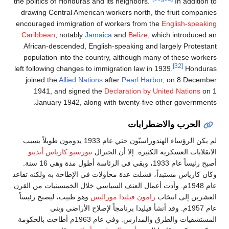
the politics of Honduras and its neighbors."
In addi
drawing Central American workers north, the fruit co
encouraged immigration of workers from the
English-s
Caribbean
, notably
Jamaica
and
Belize
, which introd
African-descended, English-speaking and largely Pro
population into the country, although many of these 
[32]
left following changes to immigration law in 1939.
Hon
joined the
Allied Nations
after
Pearl Harbor
, on 8 De
1941, and signed the
Declaration by United Natio
January 1942, along with twenty-five other gover
حرب والاضطرابات
لم يكن الرؤساء الهندوراسيّون حتي عام 1933 يدومون طويلاً بسبب
ات العسكرية الكثيرة. إلا أن الجنرال
تبورسيو كارياس أندينو
أصبح رئيساً عام 1933، وبقي في الرئاسة أطول مدة وهي 16 سنة.
رياس مستبداً، فشلت عدة محاولات في الإطاحة به ولكنه تقاعد
عام 1948م. وأدت أعمال العنف السياسي خلال الخمسينيات من القرن
 إلى انتخاب
رامون فيليدا موراليس
وهو طبيب، ليصبح رئيساً
عام 1957م. وقد أنشأ فيليدا برنامجاً لإصلاح الأراضي وبنى
المستشفيات والطرق والمدارس. وفي عام 1963م أطاحت بالحكومة