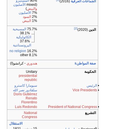
90%
المستيزو
الجماعات العرقية
(2016)
(mixed
الأصليون
والبيض
)
7%
الأصليون
2%
السود
1%
البيض
[2]
75.7%
المسيحية
الدين
(2020)
38.1%
الكاثوليكية
37.6%
الپروتستانتية
no religion
16.2%
8.1% other
صفة المواطنs
هندوري
كراتشو(ا)
الحكومة
Unitary
presidential
republic
•
الرئيس
سيومارا كاسترو
•
Vice Presidents
سلڤادور نصر الله
Doris Gutiérrez
Renato
Florentino
Luis Redondo
President of National Congress
•
التشريع
National
Congress
الاستقلال
b
15 سبتمبر 1821