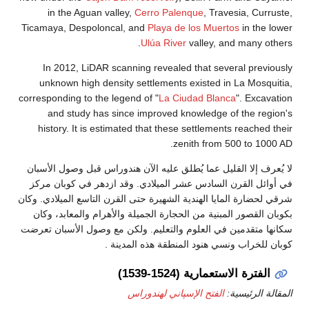
in the Aguan valley,
Cerro Palenque
, Travesia, Cu
Ticamaya, Despoloncal, and
Playa de los Muertos
in th
Ulúa River
valley, and many 
In 2012, LiDAR scanning revealed that several pre
unknown high density settlements existed in La Mos
corresponding to the legend of "
La Ciudad Blanca
". Exc
and study has since improved knowledge of the r
history. It is estimated that these settlements reache
zenith from 500 to 1
ف إلا القليل عما يُطلق عليه الآن هندوراس قبل وصول الأسبان
ل القرن السادس عشر الميلادي. وقد ازدهر في كوبان مركز
ضارة المايا الهندية الشهيرة حتى القرن التاسع الميلادي. وكان
القصور المبنية من الحجارة الجميلة والأهرام والمعابد، وكان
متقدمين في العلوم والتعليم. ولكن مع وصول الأسبان تعرضت
لخراب ونسي هنود المنطقة هذه المدينة .
فترة الاستعمارية (1524-1539)
الرئيسية:
الفتح الإسپاني لهندوراس