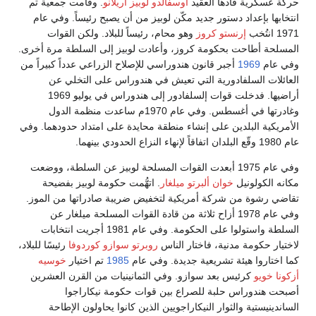
كرية قادها العقيد
أوسفالدو لوبيز أريلانو
. وقامت جمعية تم
ا بإعداد دستور جديد مكّن لوبيز من أن يصبح رئيساً. وفي عام
إرنستو كروز
وهو محام، رئيساً للبلاد. ولكن القوات
 أطاحت بحكومة كروز، وأعادت لوبيز إلى السلطة مرة أخرى.
م
1969
أجبر قانون هندوراسي للإصلاح الزراعي عدداً كبيراً من
ت السلفادورية التي تعيش في هندوراس على التخلي عن
أراضيها. فدخلت قوات إلسلفادور إلى هندوراس في يوليو 1969
وغادرتها في أغسطس. وفي عام 1970م ساعدت منظمة الدول
ية البلدين على إنشاء منطقة محايدة على امتداد حدودهما. وفي
وفي عام 1975 أبعدت القوات المسلحة لوبيز عن السلطة، ووضعت
لكولونيل
خوان ألبرتو ميلغار
. اتهُّمت حكومة لوبيز بفضيحة
شوة من شركة أمريكية لتخفيض ضريبة صادراتها من الموز.
وفي عام 1978 أزاح ثلاثة من قادة القوات المسلحة ميلغار عن
السلطة واستولوا على الحكومة. وفي عام 1981 أجريت انتخابات
 حكومة مدنية، فاختار الناس
روبرتو سوازو كوردوفا
رئيسًا للبلاد،
اروا هيئة تشريعية جديدة. وفي عام
1985
تم اختيار
خوسيه
ويو
كرئيس بعد سوازو. وفي الثمانينيات من القرن العشرين
ندوراس حلبة للصراع بين قوات حكومة نيكاراجوا
يستية والثوار النيكاراجويين الذين كانوا يحاولون الإطاحة