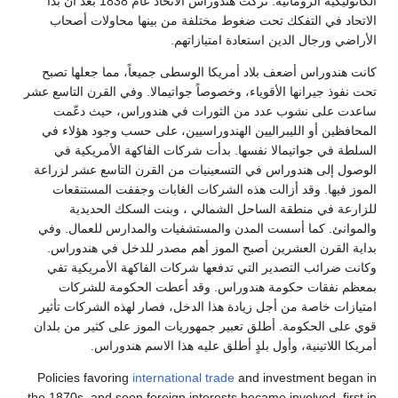
الكاثوليكية الرومانية. تركت هندوراس الاتحاد عام 1838 بعد أن بدأ
 في التفكك تحت ضغوط مختلفة من بينها محاولات أصحاب
 ورجال الدين استعادة امتيازاتهم.
دوراس أضعف بلاد أمريكا الوسطى جميعاً، مما جعلها تصبح
ذ جيرانها الأقوياء، وخصوصاً جواتيمالا. وفي القرن التاسع عشر
على نشوب عدد من الثورات في هندوراس، حيث دعّمت
ين أو الليبراليين الهندوراسيين، على حسب وجود هؤلاء في
في جواتيمالا نفسها. بدأت شركات الفاكهة الأمريكية في
إلى هندوراس في التسعينيات من القرن التاسع عشر لزراعة
يها. وقد أزالت هذه الشركات الغابات وجففت المستنقعات
 في منطقة الساحل الشمالي ، وبنت السكك الحديدية
ئ. كما أسست المدن والمستشفيات والمدارس للعمال. وفي
لقرن العشرين أصبح الموز أهم مصدر للدخل في هندوراس.
رائب التصدير التي تدفعها شركات الفاكهة الأمريكية تفي
نفقات حكومة هندوراس. وقد أعطت الحكومة للشركات
ت خاصة من أجل زيادة هذا الدخل، فصار لهذه الشركات تأثير
 الحكومة. أطلق تعبير جمهوريات الموز على كثير من بلدان
للاتينية، وأول بلدٍ أطلق عليه هذا الاسم هندوراس.
Policies favoring
international trade
and investment be
the 1870s, and soon foreign interests became involved, f