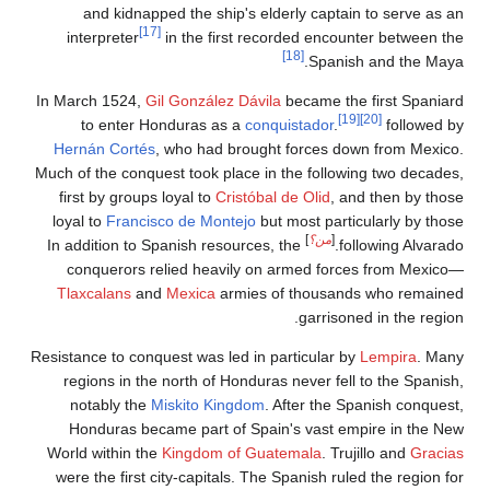
and kidnapped the ship's elderly captain to serv
[17]
interpreter
in the first recorded encounter betw
[18]
Spanish and th
In March 1524,
Gil González Dávila
became the first S
[19]
[20]
to enter Honduras as a
conquistador
.
foll
Hernán Cortés
, who had brought forces down from 
Much of the conquest took place in the following two d
first by groups loyal to
Cristóbal de Olid
, and then b
loyal to
Francisco de Montejo
but most particularly b
[
من؟
]
In addition to Spanish resources, the
following Al
conquerors relied heavily on armed forces from 
Tlaxcalans
and
Mexica
armies of thousands who re
garrisoned in the 
Resistance to conquest was led in particular by
Lempira
regions in the north of Honduras never fell to the S
notably the
Miskito Kingdom
. After the Spanish co
Honduras became part of Spain's vast empire in 
World within the
Kingdom of Guatemala
. Trujillo and
G
were the first city-capitals. The Spanish ruled the reg