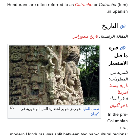
Hondurans are often referred to as
Catracho
or
Catrach
in S
تاريخ
الرئيسية:
تاريخ هندوراس
رة
مار
من
ات:
وسط
اً:
وان
نصب للمايا
، هو رمز شهير لحضارة المايا الهندورية في
In t
كوپان
.
Col
modern Honduras was split between two pan-cultural r