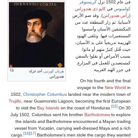
زل
كريستوفر
س
في
كاپو دى هندوراس
ندوراس
). وقد ضم الأرض
. ثم زار المنطقة عدد من
ين الأسبان وأسسوا
رات فيها. وتلقى الهنود
تدريجياً على يد الأسبان،
 كثيرٌ منهم أو ماتوا
أمراض أو نقلوا بالسفن
ين للعمل في المزارع
الهند الغربية.
هرنان كورتيز
، أحد غزاة
هندوراس
On his fourth and th
voyage to the
New W
1502,
Christopher Columbus
landed near the modern t
Trujillo
, near Guaimoreto Lagoon, becoming the first E
[15]
to visit the
Bay Islands
on the coast of Honduras.
July 1502, Columbus sent his brother
Bartholomew
to 
the islands and Bartholomew encountered a Mayan 
vessel from Yucatán, carrying well-dressed Maya and
[16]
[17]
cargo.
Bartholomew's men stole the cargo they 