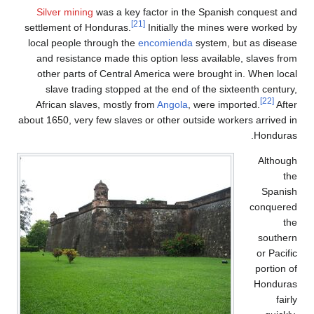
Silver mining
was a key factor in the Spanish conqu
[21]
settlement of Honduras.
Initially the mines were wo
local people through the
encomienda
system, but as 
and resistance made this option less available, slav
other parts of Central America were brought in. Whe
slave trading stopped at the end of the sixteenth c
African slaves, mostly from
Angola
, were imported.
about 1650, very few slaves or other outside workers arr
Hon
Al
S
con
so
or
por
Ho