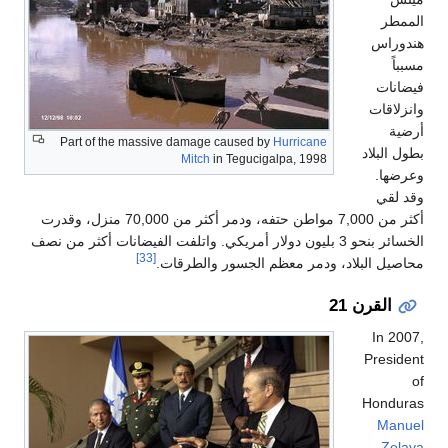
س
ت
ات
Part of the massive damage caused by
Hurricane
لاد
Mitch
in Tegucigalpa, 1998
.
ي
أكثر من 7,000 مواطن حتفه، ودمر أكثر من 70,000 منزل، وقدرت
الخسائر بنحو 3 بليون دولار أمريكي. واتلفت الفيضانات أكثر من نصف
[33]
البلاد، ودمر معظم الجسور والطرقات.
قرن 21
I
Pr
Ho