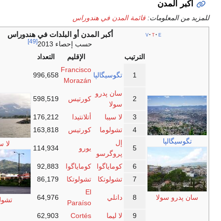
بر المدن
من المعلومات:
قائمة المدن في هندوراس
أكبر المدن أو البلدات في هندوراس
v
t
e
[49]
حسب إحصاء 2013
الترتيب
الإقليم
التعداد
Francisco
1
تگوسيگالپا
996,658
Morazán
سان پدرو
2
كورتيس
598,519
سولا
3
لا سيبا
أتلانتيدا
176,212
4
تشولوما
كورتيس
163,818
گوسيگالپا
إل
لا سيبا
5
يورو
114,934
پروگرسو
6
كوماياگوا
كوماياگوا
92,883
7
تشولوتكا
تشولوتكا
86,179
El
 پدرو سولا
8
دانلي
64,976
تشولوما
Paraíso
9
لا ليما
Cortés
62,903