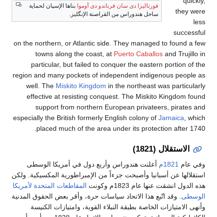
فورتاليزا دى سان فرناندو دى أوموا
بناها الإسپان لحماية
the
ساحل هندوراس من القراصنة الإنگليز.
suc
on the northern, or Atlantic side. They managed to foun
towns along the coast, at
Puerto Caballos
and Truj
particular, but failed to conquer the eastern portion
region and many pockets of independent indigenous pe
well. The
Miskito Kingdom
in the northeast was parti
effective at resisting conquest. The Miskito Kingdo
support from northern European privateers, pira
especially the British formerly English colony of
Jamaica
placed much of the area under its protection afte
استقلال (1821)
م
1821م
أعلنت هندوراس وأربع دول في أمريكا الوسطى
ها عن أسبانيا وأصبحت جزءاً من الإمبراطورية المكسيكية. ولكن
انشقت عنها عام 1823م وكونت
المقاطعات المتحدة لأمريكا
ى
. وقد اتّبع هذا الاتحاد سياسات حرة، وأقر بعض الحقوق المدنية
امتيازات الخاصة بطبقة النبلاء القوية، وامتيازات الكنيسة