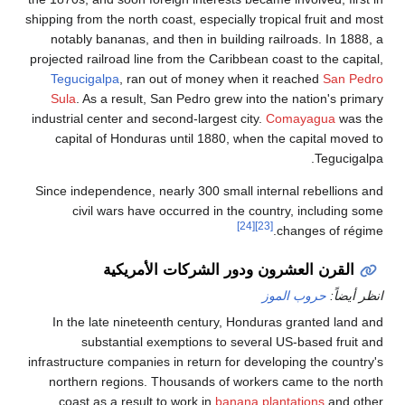
shipping from the north coast, especially tropical fruit a
notably bananas, and then in building railroads. In 
projected railroad line from the Caribbean coast to the c
Tegucigalpa
, ran out of money when it reached
San
Sula
. As a result, San Pedro grew into the nation's 
industrial center and second-largest city.
Comayagua
w
capital of Honduras until 1880, when the capital m
Teguc
Since independence, nearly 300 small internal rebelli
civil wars have occurred in the country, includi
[24]
[23]
changes of 
قرن العشرون ودور الشركات الأمريكية
اً:
حروب الموز
In the late nineteenth century, Honduras granted l
substantial exemptions to several US-based fr
infrastructure companies in return for developing the co
northern regions. Thousands of workers came to th
coast as a result to work in
banana plantations
and