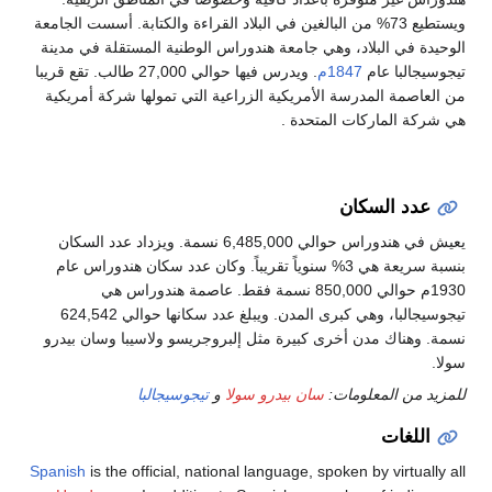
ويستطيع 73% من البالغين في البلاد القراءة والكتابة. أسست الجامعة
 في البلاد، وهي جامعة هندوراس الوطنية المستقلة في مدينة
البا عام
1847م
. ويدرس فيها حوالي 27,000 طالب. تقع قريبا
صمة المدرسة الأمريكية الزراعية التي تمولها شركة أمريكية
 الماركات المتحدة .
د السكان
يعيش في هندوراس حوالي 6,485,000 نسمة. ويزداد عدد السكان
بنسبة سريعة هي 3% سنوياً تقريباً. وكان عدد سكان هندوراس عام
1930م حوالي 850,000 نسمة فقط. عاصمة هندوراس هي
تيجوسيجالبا، وهي كبرى المدن. ويبلغ عدد سكانها حوالي 624,542
هناك مدن أخرى كبيرة مثل إلبروجريسو ولاسيبا وسان بيدرو
من المعلومات:
سان بيدرو سولا
و
تيجوسيجالبا
لغات
Spanish
is the official, national language, spoken by virtua