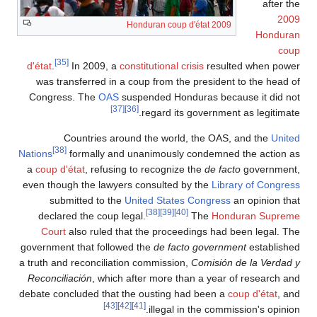
af
2009 Honduran coup d'état
Ho
[35]
d'état
.
In 2009, a
constitutional crisis
resulted when
was transferred in a coup from the president to the 
Congress. The
OAS
suspended Honduras because it d
[37]
[36]
regard its government as legi
Countries around the world, the OAS, and the
[38]
Nations
formally and unanimously condemned the act
a
coup d'état
, refusing to recognize the
de facto
gover
even though the lawyers consulted by the
Library of C
submitted to the
United States Congress
an opini
[38]
[39]
[40]
declared the coup legal.
The
Honduran S
Court
also ruled that the proceedings had been leg
government that followed the
de facto government
estab
a truth and reconciliation commission,
Comisión de la V
Reconciliación
, which after more than a year of resea
debate concluded that the ousting had been a
coup d'ét
[43]
[42]
[41]
illegal in the commission's o