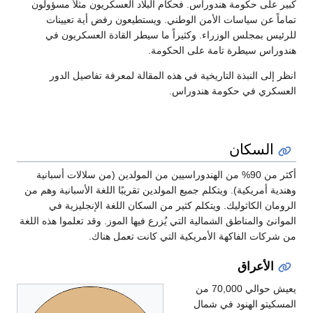
ى حكومة هندوراس. فحكام البلاد العسكريون مثلاً مسؤولون
عن سياسات الأمن الوطني. ويستطيعون رفض أية تعيينات
بمجلس الوزراء. وكثيراً ما سيطر القادة العسكريون في
س سيطرة تامة على الحكومة.
ى النبذة التاريخية في هذه المقالة لمعرفة تفاصيل الدور
ي في حكومة هندوراس.
لسكان
أكثر من 90% من الهندوراسيين من المولدين (من سلالات أسبانية
مريكية). ويتكلم جميع المولدين تقريبًا اللغة الأسبانية وهم من
 الكاثوليك. ويتكلم كثير من السكان اللغة الإنجليزية في
والمناطق الشمالية التي يُزرع فيها الموز. وقد تعلموا هذه اللغة
ت الفاكهة الأمريكية التي كانت تعمل هناك.
أعراق
يعيش حوالي 70,000 من
و الهنود في شمال