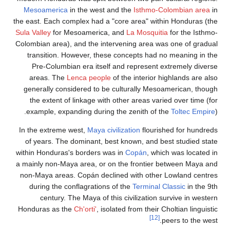
Mesoamerica
in the west and the
Isthmo-Colombian 
the east. Each complex had a "core area" within Hondur
Sula Valley
for Mesoamerica, and
La Mosquitia
for the 
Colombian area), and the intervening area was one of 
transition. However, these concepts had no meaning
Pre-Columbian era itself and represent extremely 
areas. The
Lenca people
of the interior highlands a
generally considered to be culturally Mesoamerican,
the extent of linkage with other areas varied over ti
example, expanding during the zenith of the
Toltec 
In the extreme west,
Maya civilization
flourished for h
of years. The dominant, best known, and best studie
within Honduras's borders was in
Copán
, which was loc
a mainly non-Maya area, or on the frontier between M
non-Maya areas. Copán declined with other Lowland 
during the conflagrations of the
Terminal Classic
in 
century. The Maya of this civilization survive in 
Honduras as the
Ch'orti'
, isolated from their Choltian li
[12]
peers to th