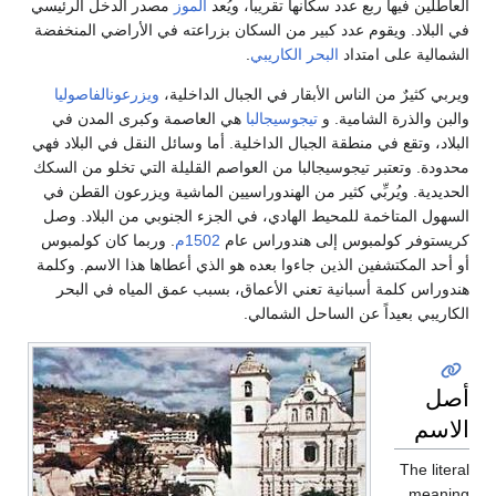
 فيها ربع عدد سكانها تقريباً، ويُعد
الموز
مصدر الدخل الرئيسي
اد. ويقوم عدد كبير من السكان بزراعته في الأراضي المنخفضة
ة على امتداد
البحر الكاريبي
.
يرٌ من الناس الأبقار في الجبال الداخلية،
ويزرعونالفاصوليا
الذرة الشامية. و
تيجوسيجالبا
هي العاصمة وكبرى المدن في
وتقع في منطقة الجبال الداخلية. أما وسائل النقل في البلاد فهي
 وتعتبر تيجوسيجالبا من العواصم القليلة التي تخلو من السكك
ة. ويُربِّي كثير من الهندوراسيين الماشية ويزرعون القطن في
المتاخمة للمحيط الهادي، في الجزء الجنوبي من البلاد. وصل
فر كولمبوس إلى هندوراس عام
1502م
. وربما كان كولمبوس
المكتشفين الذين جاءوا بعده هو الذي أعطاها هذا الاسم. وكلمة
 كلمة أسبانية تعني الأعماق، بسبب عمق المياه في البحر
ي بعيداً عن الساحل الشمالي.
The
m