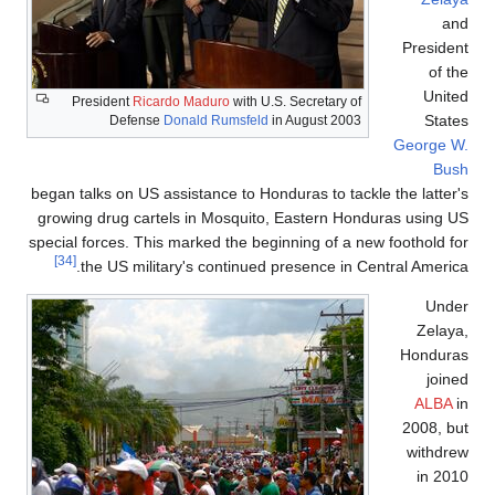
Pr
President
Ricardo Maduro
with U.S. Secretary of
Defense
Donald Rumsfeld
in August 2003
Geo
began talks on US assistance to Honduras to tackle the l
growing drug cartels in Mosquito, Eastern Honduras u
special forces. This marked the beginning of a new footh
[34]
the US military's continued presence in Central A
Ho
20
wi