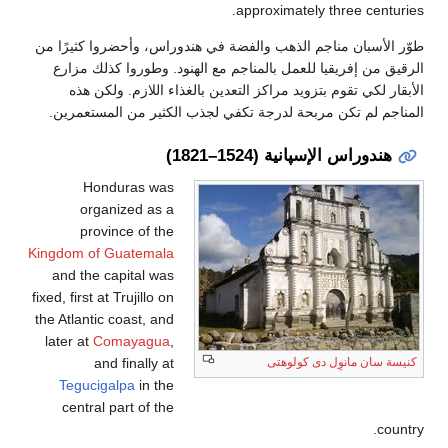
approximately three cen
أسبان مناجم الذهب والفضة في هندوراس، وأحضروا كثيرًا من
من إفريقيا للعمل بالمناجم مع الهنود. وطوروا كذلك مزارع
لكي تقوم بتزويد مراكز التعدين بالغذاء اللازم. ولكن هذه
 لم تكن مربحة لدرجة تكفي لجذب الكثير من المستعمرين.
دوراس الإسپانية (1524–1821)
Honduras was
organized as a
province of the
Kingdom of Guatemala
and the capital was
fixed, first at Trujillo on
the Atlantic coast, and
later at
Comayagua
,
and finally at
ان مانوِل دى كولوهتى
Tegucigalpa
in the
central part of the
c