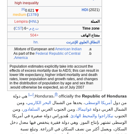
high inequality
[6]
HDI
(2021)
0.621
medium
(
137th
)
العملة
)
HNL
(
Lempira
Time zone
ت.ع.م.
−6
(
CST
)
مفتاح الهاتف
+504
النطاق العلوي للإنترنت
.hn
.
Mixture of European and
American Indian
As part of the
Federal Republic of Central
.
America
Population estimates explicitly take into account the
effects of excess mortality due to AIDS; this can result in
lower life expectancy, higher infant mortality and death
rates, lower population and growth rates, and changes
in the distribution of population by age and sex than
would otherwise be expected, as of July 2007.
[أ]
[ب]
Republic of Ho
officially the
Honduras،
,
هي دولة
ل
أمريكا الوسطى
، يحدها من الشمال
البحر الكاريبي
، ومن
الغربي دولة
غواتيمالا
، ومن الجنوب الغربي
السلفادور
، ومن
نيكاراجوا
والمحيط الهادئ
. هُندوراس دولة صغيرة في أمريكا
تشتهر بإنتاج الموز. وهي دولة فقيرة ينخفض فيها معدل دخل
 ويعمل أكثر من نصف السكان في الزراعة. وتبلغ نسبة