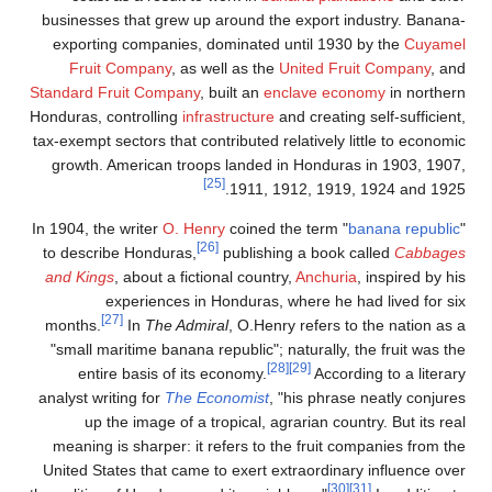
businesses that grew up around the export industry. 
exporting companies, dominated until 1930 by the
C
Fruit Company
, as well as the
United Fruit Compa
Standard Fruit Company
, built an
enclave economy
in n
Honduras, controlling
infrastructure
and creating self-suff
tax-exempt sectors that contributed relatively little to e
growth. American troops landed in Honduras in 1903
[25]
1911, 1912, 1919, 1924 an
In 1904, the writer
O. Henry
coined the term "
banana re
[26]
to describe Honduras,
publishing a book called
Ca
and Kings
, about a fictional country,
Anchuria
, inspire
experiences in Honduras, where he had lived 
[27]
months.
In
The Admiral
, O.Henry refers to the nati
"small maritime banana republic"; naturally, the fruit 
[28]
[29]
entire basis of its economy.
According to a l
analyst writing for
The Economist
, "his phrase neatly c
up the image of a tropical, agrarian country. But i
meaning is sharper: it refers to the fruit companies f
United States that came to exert extraordinary influen
[30]
[31]