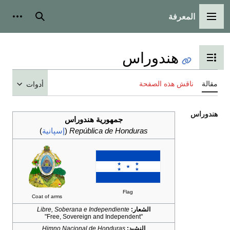
المعرفة
مة الرئيسية
بحث
أدوات شخصية
هندوراس
ل عرض جدول المحتويات
ناقش هذه الصفحة
أدوات
س
جمهورية هندوراس
República de Honduras
(
إسپانية
)
Flag
Coat of arms
الشعار:
Libre, Soberana e Independiente
"Free, Sovereign and Independent"
النشيد:
Himno Nacional de Honduras