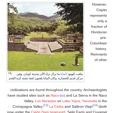
Ho
rep
fra
Ho
Col
Re
o
ملعب للهنود
المايا
ما نزال نراه الآن بمدينة كوبان، وهي
مركز قديم للحضارة. وكان المايا يلعبون لعبة تشبه كرة القدم.
civilizations are found throughout the country. Archaeo
have studied sites such as
Naco
and La Sierra in t
(
es
)
Valley,
Los Naranjos
on
Lake Yojoa
,
Yarumel
[13]
Comayagua Valley,
La Ceiba
and Salitron Viejo
now under the
Cajón Dam
reservoir
), Selin Farm and 