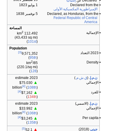
•
Declared
عن
إسپانيا
•
Declared from the
1 يوليو 1823
الإمبراطورية المكسيكية الأولى
• Declared, as Honduras, from the
5 نوفمبر 1838
Federal Republic of Central
America
المساحة
2
• الإجمالية
112،492 km
(43،433 sq mi)
(
101st
)
Population
[3]
• 2023 التعداد
9,571,352
)
95th
(
2
• Density
85/km
(220.1/sq mi)
(
128
)
ن.م.إ.
(
ق.ش.م.
)
2023 estimate
▲
• الإجمالي
$75.030
[4]
billion
(
108th
)
[4]
• للفرد
▲
$7,162
)
134th
(
ن.م.إ.
(الاسمي)
2023 estimate
▲
• الإجمالي
$33.992
[4]
billion
(
106th
)
[4]
• Per capita
▲
$3,245
)
135th
(
[5]
جيني
(2018)
▲
52.1