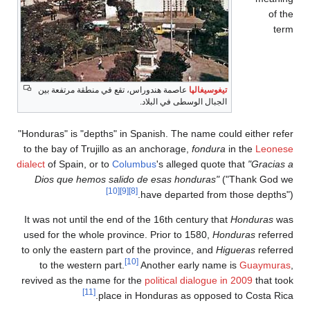
تيغوسيغالپا
عاصمة هندوراس، تقع في منطقة مرتفعة بين
الجبال الوسطى في البلاد.
"Honduras" is "depths" in Spanish. The name could eithe
to the bay of Trujillo as an anchorage,
fondura
in the
L
dialect
of Spain, or to
Columbus
's alleged quote that
"Gr
Dios que hemos salido de esas honduras"
("Thank 
[10]
[9]
[8]
have departed from those de
It was not until the end of the 16th century that
Hondur
used for the whole province. Prior to 1580,
Honduras
re
to only the eastern part of the province, and
Higueras
re
[10]
to the western part.
Another early name is
Guay
revived as the name for the
political dialogue in 2009
th
[11]
place in Honduras as opposed to Cost