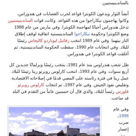
نيستيين.
ثوار ويدعون الكونترا قواعد لحرب العصابات في هندوراس،
يهاجمون نيكاراجوا من هذه القواعد. وكانت قوات
الساندينيستيين
تدخل هندوراس أحيانًا لمهاجمة الكونترا. وفي مارس من عام 1988
ونترا وحكومة
نيكاراجوا
الساندينيستية اتفاقية لوقف إطلاق
ا. وفي عام 1989 انتخب
رفائيل ليوناردو كاليجاس
رئيسًا
للبلاد. وفي انتخابات عام 1990، سقطت الحكومة الساندينيستية، ثم
واعد الكونترا في هندوراس.
ظل شعب هندراوس منذ عام 1981، ينتخب رئيسًا وبرلمانًا جديدين كل
أربع سنوات. وفي عام 1993، انتخب كارلوس روبرتو رينا رئيسًا للبلاد.
ا في فترة رئاسته على المضي قدمًا في إصلاحاته الاقتصادية
ذ الجيش. وفي عام 1997، تم انتخاب
كارلوس روبرتو
رئيساً للبلاد، والذي قال أن خمسين عاماً من التقدم في البلد
ت.
م