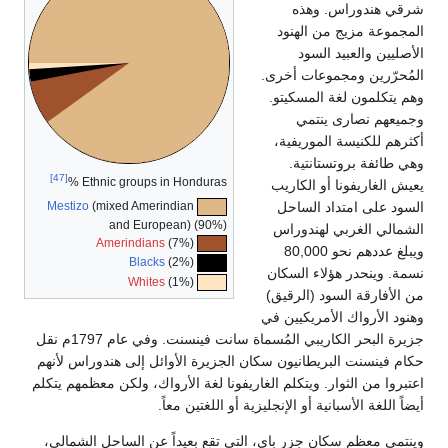
ندوراس. وهذه
ة مزيج من الهنود
 والعبيد السود
رين ومجموعات أخرى.
لمون لغة المسكيتو.
 نصارى ينتمي
للكنيسة الموريفية،
فة بروتستانتية.
[47]
Ethnic groups in Honduras %
غاريفونا أو الكاريب
لى امتداد الساحل
Mestizo
(mixed Amerindian
and European) (90%)
 الغربي لهندوراس
Amerindians
(7%)
ويبلغ عددهم نحو 80,000
Blacks
(2%)
ينحدر هؤلاء السكان
Whites
(1%)
ارقة السود (الرقيق)
لأرواك الأمريكيين في
جزيرة البحر الكاريبي المُسماة سانت فينسنت. وفي عام 1797م نقل
نسنت البريطانيون سكان الجزيرة الأوائل إلى هندوراس لأنهم
من الثوار. ويتكلم الغاريفونا لغة الأرواك، ولكن معظمهم يتكلم
غة الأسبانية أو الإنجليزية أو اللغتين معاً.
معظم سكان جزر باي، التي تقع بعيداً عن الساحل الشمالي،