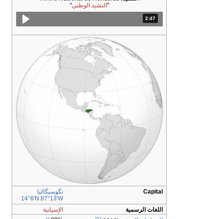
"
النشيد الوطني
"
2:47
المدة: دقائق و 47 ثواني.
Capital
تگوسيگالپا
14°6′N
87°13′W
اللغات الرسمية
الإسپانية
[1]