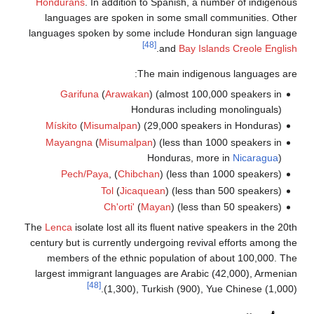
Hondurans
. In addition to Spanish, a number of ind
languages are spoken in some small communities
languages spoken by some include Honduran sign la
[48]
.
and
Bay Islands Creole 
The main indigenous languag
Garifuna
(
Arawakan
) (almost 100,000 speakers
Honduras including monolingua
Mískito
(
Misumalpan
) (29,000 speakers in Hondur
Mayangna
(
Misumalpan
) (less than 1000 speakers
Honduras, more in
Nicarag
Pech/Paya
, (
Chibchan
) (less than 1000 speake
Tol
(
Jicaquean
) (less than 500 speake
Ch'orti'
(
Mayan
) (less than 50 speake
The
Lenca
isolate lost all its fluent native speakers in 
century but is currently undergoing revival efforts am
members of the ethnic population of about 100,0
largest immigrant languages are Arabic (42,000), A
[48]
(1,300), Turkish (900), Yue Chinese (