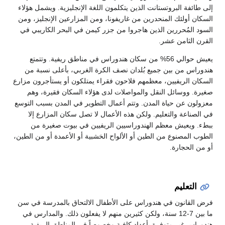
فة البروتستانت الذين يتكلمون اللغة الإنجليزية. ويشمل هؤلاء
أولئك المنحدرين من غاريفونا، ومن المزارعين الإنجليز، ومن
لمُحررين الذين هاجروا من جزر كيمن في البحر الكاريبي في
لثامن عشر.
يعيش حوالي 56% من سكان هندوراس في مناطق ريفية. وتتمتع
 من بين جميع بُلدان نصف الكرة الغربي، بأعلى نسبة من
الريفيين، معظمهم فلاحون فقراء يمتلكون أو يستأجرون مزارع
ووسائل النقل والمواصلات لدى هؤلاء السكان فقيرة، وهم
 عن حياة المدن. وتتم أعمال التطوير في المدن بسبب التوسع
اعة والتعليم. ولكن هذه الأعمال لا تصل سكان المزارع إلا
يعيش معظم الهندوراسيين الريفيين في بيوت صغيرة من
لمصنوع من الطين أو الألواح الخشبية أو الأعمدة أو من الطين،
لحجارة.
تعليم
انون في هندوراس على الأطفال الالتحاق بالمدرسة في سن
ما بين 7-12 سنة، ولكن كثيرين منهم لا يفعلون ذلك. والمدارس في
 غير متوفرة بأعداد كافية وخصوصاً في المناطق الريفية.