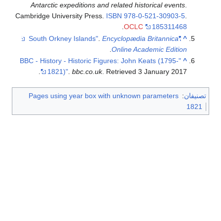
Antarctic expeditions and related historical events
.
Cambridge University Press.
ISBN
978-0-521-30903-5
.
.
OCLC
185311468
.
Encyclopædia Britannica
"South Orkney Islands"
^
.
Online Academic Edition
"BBC - History - Historic Figures: John Keats (1795-
^
.
1821)"
.
bbc.co.uk
. Retrieved
3 January
2017
تصنيفان
:
Pages using year box with unknown parameters
1821