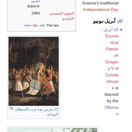
الصين
Greece's traditional
民前91年
.
Independence Day
التقويم الشمسي
2364
التايلندي
أبريل-يونيو
view
talk
edit
This box:
10 أبريل
-
Ecume
nical
Patriar
ch
Gregor
y V of
Consta
ntinopl
e
is
blamed
by the
Ottoma
25 مارس
: بدء
حرب الاستقلال
n
اليونانية