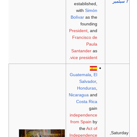
7 سبتمبر
established,
with
Simón
Bolívar
as the
founding
President
, and
Francisco de
Paula
Santander
as
.
vice president
Guatemala
,
El
Salvador
,
Honduras
,
Nicaragua
and
Costa Rica
gain
independence
from Spain
by
the
Act of
Saturday,
Independence