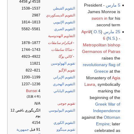
4518 أو 4458
5 مارس
- President
التقويم القبطي
1537–1538
James Monroe is
التقويم الديسكوردي
2987
sworn in
for his
التقويم الإثيوپي
1813–1814
second term.
التقويم العبري
5581–5582
25 مارس
(
O.S.
)/
April
التقاويم الهندوسية
6
(
N.S.
) -
-
ڤيكرام سامڤات
1877–1878
Metropolitan bishop
-
شاكا سامڤات
1743–1744
Germanos of Patras
-
كالي يوگا
4922–4923
raises the
تقويم الهولوسين
11821
revolutionary flag of
تقويم الإگبو
821–822
Greece
at the
التقويم الإيراني
1199–1200
Monastery of
Agia
Lavra
, symbolically
التقويم الهجري
1236–1237
marking the
التقويم الياباني
4
Bunsei
(文政４年)
beginning of the
تقويم جوچى
N/A
Greek War of
Independence
التقويم اليوليوسي
الگريگوري ناقص 12
يوم
against the
Ottoman
التقويم الكوري
4154
Empire
; later
تقويم مينگوو
91 قبل
جمهورية
celebrated as