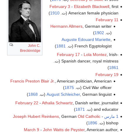
February 3
-
Elizabeth Blackwell
, first
American female physician (ت.
1910
)
February 11
Hermann Allmers
, German writer
(ت.
1902
)
Auguste Edouard Mariette
,
John C.
French Egyptologist (ت.
1881
)
Breckinridge
February 17
-
Lola Montez
, Irish-
Spanish dancer, royal mistress (ت.
)
1861
February 19
Francis Preston Blair Jr.
, American politician, American
Civil War officer (ت.
1875
)
, German linguist (ت.
August Schleicher
1868
)
February 22
-
Athalia Schwartz
, Danish writer, journalist
and educator (ت.
1871
)
1 مارس
-
Old Catholic
, German
Joseph Hubert Reinkens
bishop (ت.
1896
)
March 9
-
John Watts de Peyster
, American author,