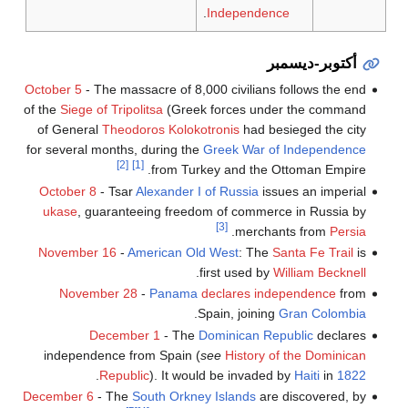
.
Independence
أكتوبر-ديسمبر
October 5
- The massacre of 8,000 civilians follows the end
of the
Siege of Tripolitsa
(Greek forces under the command
of General
Theodoros Kolokotronis
had besieged the city
for several months, during the
Greek War of Independence
[2]
[1]
from Turkey and the Ottoman Empire.
October 8
- Tsar
Alexander I of Russia
issues an imperial
ukase
, guaranteeing freedom of commerce in Russia by
[3]
.
merchants from
Persia
November 16
-
American Old West
: The
Santa Fe Trail
is
.
first used by
William Becknell
November 28
-
Panama
declares independence
from
.
Spain, joining
Gran Colombia
December 1
- The
Dominican Republic
declares
independence from Spain (
see
History of the Dominican
.
Republic
). It would be invaded by
Haiti
in
1822
December 6
- The
South Orkney Islands
are discovered, by