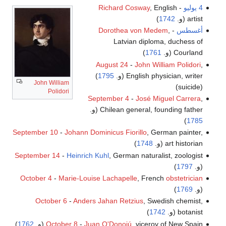
4 يوليو
-
, English
Richard Cosway
artist (و.
1742
)
أغسطس
-
,
Dorothea von Medem
Latvian diploma, duchess of
Courland (و.
1761
)
August 24
-
John William Polidori
,
English physician, writer (و.
1795
)
John William
(suicide)
Polidori
September 4
-
José Miguel Carrera
,
Chilean general, founding father (و.
)
1785
September 10
-
Johann Dominicus Fiorillo
, German painter,
art historian (و.
1748
)
September 14
-
Heinrich Kuhl
, German naturalist, zoologist
(و.
1797
)
October 4
-
Marie-Louise Lachapelle
, French
obstetrician
(و.
1769
)
October 6
-
Anders Jahan Retzius
, Swedish chemist,
botanist (و.
1742
)
, viceroy of New Spain (و.
Juan O'Donojú
-
October 8
1762
)