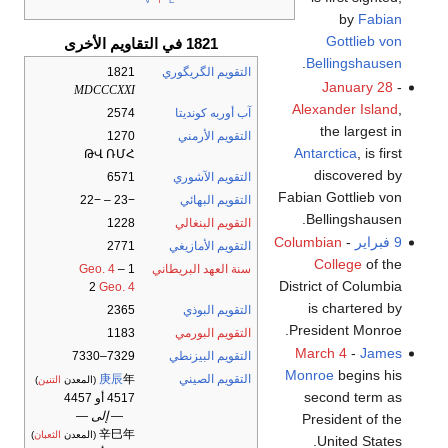
by
Fabian
Gottlieb von
1821 في التقاويم الأخرى
.
Bellingshausen
التقويم الگريگوري
1821
January 28
-
MDCCCXXI
Alexander Island
,
آب أوربه كونديتا
2574
the largest in
التقويم الأرمني
1270
Antarctica
, is first
ԹՎ ՌՄՀ
discovered by
التقويم الآشوري
6571
Fabian Gottlieb von
التقويم البهائي
−23 – −22
Bellingshausen.
التقويم البنغالي
1228
9 فبراير
-
Columbian
التقويم الأمازيغي
2771
College
of the
سنة العهد البريطاني
1
–
Geo. 4
District of Columbia
2
Geo. 4
is chartered by
التقويم البوذي
2365
President Monroe.
التقويم البورمي
1183
March 4
-
James
التقويم البيزنطي
7329–7330
Monroe
begins his
التقويم الصيني
年
庚辰
(المعدن
التنين
)
second term as
4517 أو 4457
— إلى —
President of the
辛巳年
(المعدن
الثعبان
)
United States.