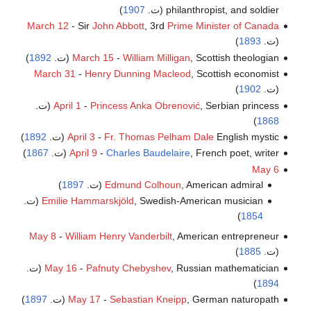
philanthropist, and soldier (ت.
1907
)
March 12
- Sir
John Abbott
, 3rd
Prime Minister of Canada
(ت.
1893
)
, Scottish theologian (ت.
William Milligan
-
March 15
1892
)
March 31
-
Henry Dunning Macleod
, Scottish economist
(ت.
1902
)
, Serbian princess (ت.
Princess Anka Obrenović
-
April 1
)
1868
English mystic (ت.
Fr. Thomas Pelham Dale
-
April 3
1892
)
, French poet, writer (ت.
Charles Baudelaire
-
April 9
1867
)
May 6
, American admiral (ت.
Edmund Colhoun
1897
)
, Swedish-American musician (ت.
Emilie Hammarskjöld
)
1854
May 8
-
William Henry Vanderbilt
, American entrepreneur
(ت.
1885
)
, Russian mathematician (ت.
Pafnuty Chebyshev
-
May 16
)
1894
, German naturopath (ت.
Sebastian Kneipp
-
May 17
1897
)