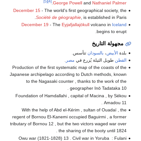
[5]
[4]
.
George Powell
and
Nathaniel Palmer
December 15
- The world's first geographical society, the
Société de géographie
, is established in Paris.
December 19
- The
Eyjafjallajökull
volcano in
Iceland
begins to erupt.
مجهولة التاريخ
بلدة
الأبيض
،
بالسودان
تتأسس.
القطن
طويل التيلة يُزرع في
مصر
.
Production of the first systematic map of the coasts of the
Japanese archipelago according to Dutch methods, known
to the Nagasaki counter , thanks to the work of the
geographer Inō Tadataka 10 .
Foundation of Hamdallahi , capital of Macina , by Sékou
Amadou 11 .
With the help of Abd el-Kérim , sultan of Ouadaï , the
regent of Bornou El-Kanemi occupied Baguirmi , a former
tributary of Bornou 12 , but the two victors waged war over
the sharing of the booty until 1824 .
Owu war (1821-1828) 13 . Civil war in Yoruba : Fulani