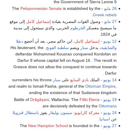
the Government of Sierra Leone 6
26 مايو
- The
is established by the
Peloponnesian Senate
.
Greek rebels
27 مايو
- وصول القوات المصرية بقيادة
إسماعيل كامل
إلى موقع
ما سيصبح معسكر
الخرطوم
الحربي، والذي سيتحول إلى مدينة
في 1824.
12 يونيو
-
إسماعيل كامل
، ابن حاكم مصر، بعد أن أخضع
دنقلا
والشايقية
، يدخل
سنار
ويضم
سلطنة الفونج
. His lieutenant, the
defterdar Mohammed Kousrao conquered Kordofan on
Darfur 8 whose capital fell on August 16 . The revolt in
Greece does not allow the conquest to continue towards
Darfur .
14 يونيو
- الملك
بادي السابع
على
سنار
surrenders his throne
and realm to Ismail Pasha, general of the
Ottoman Empire
,
ending the existence of that Sudanese kingdom.
19 يونيو
- Battle of
Filiki Eteria
, Wallachia: The
Drăgășani
.
are decisively defeated by the
Ottomans
24 يونيو
-
معركة كارابوبو
:
سيمون بوليڤار
يفوز
باستقلال
ڤنزويلا
عن
اسبانيا
.
27 يونيو
- The
is founded in the
New Hampton School