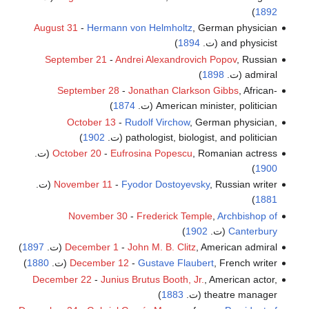
)
1892
August 31
-
Hermann von Helmholtz
, German physician
and physicist (ت.
1894
)
September 21
-
Andrei Alexandrovich Popov
, Russian
admiral (ت.
1898
)
September 28
-
Jonathan Clarkson Gibbs
, African-
American minister, politician (ت.
1874
)
October 13
-
Rudolf Virchow
, German physician,
pathologist, biologist, and politician (ت.
1902
)
, Romanian actress (ت.
Eufrosina Popescu
-
October 20
)
1900
, Russian writer (ت.
Fyodor Dostoyevsky
-
November 11
)
1881
November 30
-
Frederick Temple
,
Archbishop of
Canterbury
(ت.
1902
)
, American admiral (ت.
John M. B. Clitz
-
December 1
1897
)
, French writer (ت.
Gustave Flaubert
-
December 12
1880
)
December 22
-
Junius Brutus Booth, Jr.
, American actor,
theatre manager (ت.
1883
)