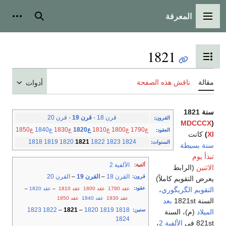
المعرفة
القائمة الرئيسية
بحث
أدوات
1821
تبديل عرض جدول المحتويات
مقالة
ناقش هذه الصفحة
أدوات
سنة 1821
قرن 18
·
قرن 19
·
قرن 20
القرون
:
MDCCCX
(
ع1790
ع1800
ع1810
ع1820
ع1830
ع1840
ع1850
العقود
:
XI
)
كانت
1818
1819
1820
1821
1822
1823
1824
السنوات
:
سنة بسيطة
تبدأ يوم
الألفية 2
ألفية
:
الاثنين
(الرابط
القرن 18
–
القرن 19
–
القرن 20
قرون
:
يعرض التقويم كاملاً)
عقود
:
عقد 1790
عقد 1800
عقد 1810
–
عقد 1820
–
التقويم الگريگوري
،
عقد 1830
عقد 1840
عقد 1850
السنة 1821st
بعد
1823
1822
–
1821
–
1820
1819
1818
سنين
:
الميلاد
(م)، السنة
1824
821st في
الألفية 2
،