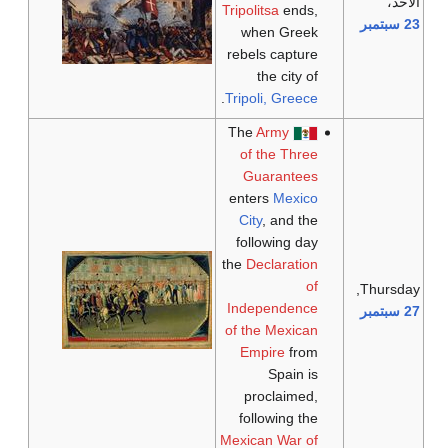
الأحد،
Tripolitsa
ends,
23 سبتمبر
when Greek
rebels capture
the city of
.
Tripoli, Greece
Army
The
of the Three
Guarantees
enters
Mexico
City
, and the
following day
the
Declaration
of
Thursday,
Independence
27 سبتمبر
of the Mexican
Empire
from
Spain is
proclaimed,
following the
Mexican War of