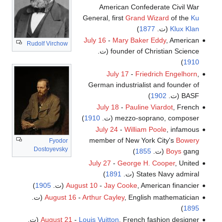
American Confederate Civil War
General, first
Grand Wizard
of the
Ku
Klux Klan
(ت.
1877
)
July 16
-
Mary Baker Eddy
, American
Rudolf Virchow
founder of Christian Science (ت.
)
1910
July 17
-
Friedrich Engelhorn
,
German industrialist and founder of
BASF (ت.
1902
)
July 18
-
Pauline Viardot
, French
mezzo-soprano, composer (ت.
1910
)
July 24
-
William Poole
, infamous
member of New York City's
Bowery
Fyodor
Dostoyevsky
gang (ت.
Boys
1855
)
July 27
-
George H. Cooper
, United
States Navy admiral (ت.
1891
)
, American financier (ت.
Jay Cooke
-
August 10
1905
)
, English mathematician (ت.
Arthur Cayley
-
August 16
)
1895
, French fashion designer (ت.
Louis Vuitton
-
August 21