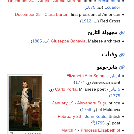
December 24
-
Gabriel García Moreno
, former
President of
Ecuador
(ت.
1875
)
December 25
-
Clara Barton
, first president of American
Red Cross (ت.
1912
)
مجهولة التاريخ
, Maltese architect (ت.
Giuseppe Bonavia
1885
)
وفيات
يناير-يونيو
4 يناير
-
,
Elizabeth Ann Seton
American saint (و.
1774
)
5 يناير
-
, Milanese poet (و.
Carlo Porta
)
1775
January 19
-
Alexandru Suţu
, prince
of Moldavia (و.
1758
)
February 23
-
John Keats
, British
[6]
poet (و.
1795
)
March 4
-
Princess Elizabeth of