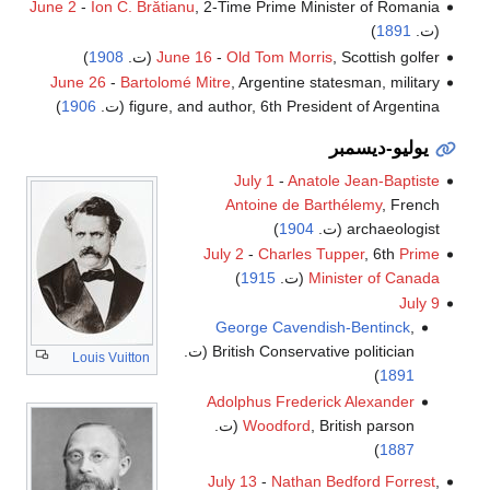
June 2
-
Ion C. Brătianu
, 2-Time Prime Minister of Romania
(ت.
1891
)
, Scottish golfer (ت.
Old Tom Morris
-
June 16
1908
)
June 26
-
Bartolomé Mitre
, Argentine statesman, military
figure, and author, 6th President of Argentina (ت.
1906
)
يوليو-ديسمبر
July 1
-
Anatole Jean-Baptiste
Antoine de Barthélemy
, French
archaeologist (ت.
1904
)
July 2
-
Charles Tupper
, 6th
Prime
Minister of Canada
(ت.
1915
)
July 9
George Cavendish-Bentinck
,
British Conservative politician (ت.
Louis Vuitton
)
1891
Adolphus Frederick Alexander
, British parson (ت.
Woodford
)
1887
July 13
-
Nathan Bedford Forrest
,