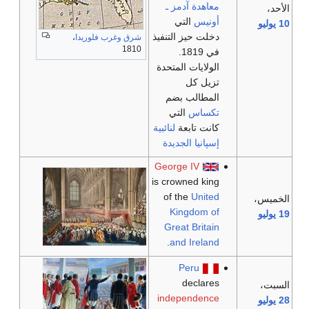
معاهدة آدمز ـ
الأحد،
أونيس
التي
10 يوليو
دخلت حيز التنفيذ
شرق
وغرب فلوريدا
،
1810
في 1819.
الولايات المتحدة
تزيل كل
المطالب بضم
تكساس
التي
كانت تابعة
لنائبية
إسپانيا الجديدة
George IV
is crowned king
of the
United
الخميس،
Kingdom of
19 يوليو
Great Britain
.
and Ireland
Peru
declares
السبت،
independence
28 يوليو