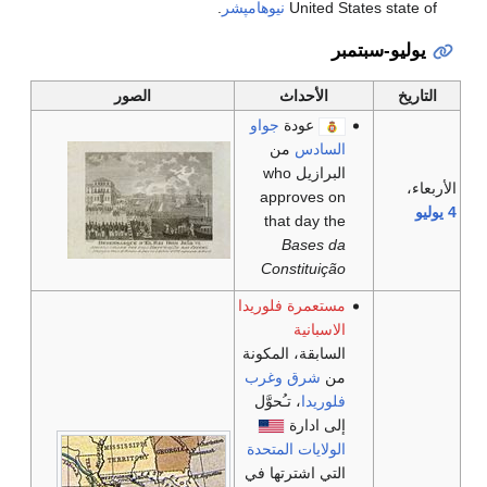
United States state of
نيوهامپشر
.
يوليو-سبتمبر
التاريخ
الأحداث
الصور
عودة
جواو
السادس
من
البرازيل who
الأربعاء،
approves on
4 يوليو
that day the
Bases da
Constituição
مستعمرة فلوريدا
الاسبانية
السابقة، المكونة
من
شرق
وغرب
فلوريدا
، تـُحوَّل
إلى ادارة
الولايات المتحدة
التي اشترتها في