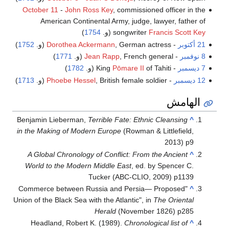
October 11
-
John Ross Key
, commissioned officer in the
American Continental Army, judge, lawyer, father of
Francis Scott Key
songwriter
(و.
1754
)
21 أكتوبر
-
, German actress (و.
Dorothea Ackermann
1752
)
8 نوفمبر
-
, French general (و.
Jean Rapp
1771
)
7 ديسمبر
- King
of Tahiti (و.
Pōmare II
1782
)
12 ديسمبر
-
, British female soldier (و.
Phoebe Hessel
1713
)
الهامش
Benjamin Lieberman,
Terrible Fate: Ethnic Cleansing
^
in the Making of Modern Europe
(Rowman & Littlefield,
2013) p9
A Global Chronology of Conflict: From the Ancient
^
World to the Modern Middle East
, ed. by Spencer C.
Tucker (ABC-CLIO, 2009) p1139
"Commerce between Russia and Persia— Proposed
^
Union of the Black Sea with the Atlantic", in
The Oriental
Herald
(November 1826) p285
Headland, Robert K. (1989).
Chronological list of
^