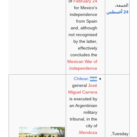
of
February 24
الجمعة،
for Mexico's
24 أغسطس
independence
from Spain
and, although
not recognised
by the latter,
effectively
concludes the
Mexican War of
.
Independence
Chilean
general
José
Miguel Carrera
is executed by
an Argentinian
military
tribunal, in the
city of
.
Mendoza
Tuesday,