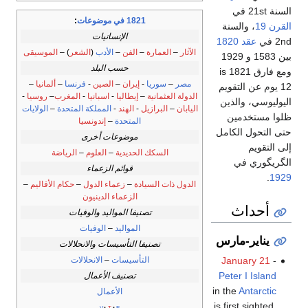
السنة 21st في
1821 في موضوعات
:
القرن 19
، والسنة
الإنسانيات
2nd في
عقد 1820
الآثار
–
العمارة
–
الفن
–
الأدب
(
الشعر
) –
الموسيقى
بين 1583 و 1929
حسب البلد
ومع فارق 1821 is
مصر
–
سوريا
-
إيران
–
الصين
-
فرنسا
–
ألمانيا
–
12 يوم عن التقويم
الدولة العثمانية
–
إيطاليا
-
اسبانيا
-
المغرب
–
روسيا
-
اليوليوسي، والذين
اليابان
–
البرازيل
-
الهند
-
المملكة المتحدة
–
الولايات
ظلوا مستخدمين
المتحدة
–
إندونسيا
حتى التحول الكامل
موضوعات أخرى
إلى التقويم
السكك الحديدية
–
العلوم
–
الرياضة
الگريگوري في
قوائم الزعماء
.
1929
الدول ذات السيادة
–
زعماء الدول
–
حكام الأقاليم
–
الزعماء الدينيون
أحداث
تصنيفا المواليد والوفيات
المواليد
–
الوفيات
يناير-مارس
تصنيفا التأسيسات والانحلالات
التأسيسات
–
الانحلالات
January 21
-
Peter I Island
تصنيف الأعمال
in the
Antarctic
الأعمال
is first sighted,
v
t
e