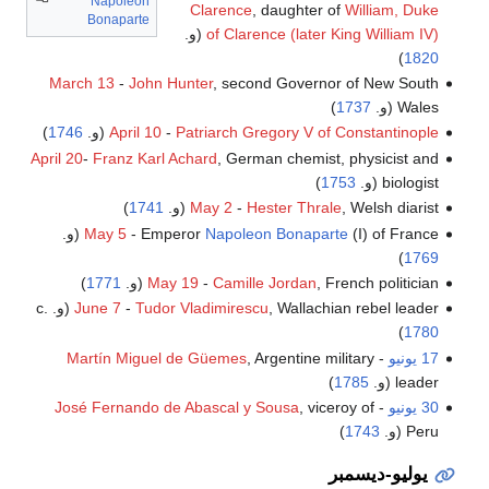
Napoleon
Clarence
, daughter of
William, Duke
Bonaparte
of Clarence (later King William IV)
(و.
)
1820
March 13
-
John Hunter
, second Governor of New South
Wales (و.
1737
)
Patriarch Gregory V of Constantinople
-
April 10
(و.
1746
)
April 20
-
Franz Karl Achard
, German chemist, physicist and
biologist (و.
1753
)
, Welsh diarist (و.
Hester Thrale
-
May 2
1741
)
(I) of France (و.
Napoleon Bonaparte
- Emperor
May 5
)
1769
, French politician (و.
Camille Jordan
-
May 19
1771
)
, Wallachian rebel leader (و. c.
Tudor Vladimirescu
-
June 7
)
1780
17 يونيو
-
, Argentine military
Martín Miguel de Güemes
leader (و.
1785
)
30 يونيو
-
, viceroy of
José Fernando de Abascal y Sousa
Peru (و.
1743
)
يوليو-ديسمبر