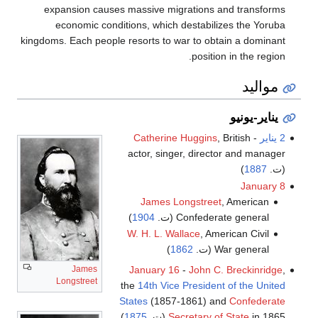
expansion causes massive migrations and transforms
economic conditions, which destabilizes the Yoruba
kingdoms. Each people resorts to war to obtain a dominant
position in the region.
مواليد
يناير-يونيو
2 يناير
-
, British
Catherine Huggins
actor, singer, director and manager
(ت.
1887
)
January 8
James Longstreet
, American
Confederate general (ت.
1904
)
W. H. L. Wallace
, American Civil
War general (ت.
1862
)
January 16
-
John C. Breckinridge
,
James
Longstreet
the
14th
Vice President of the United
States
(1857-1861) and
Confederate
in 1865 (ت.
Secretary of State
1875
)