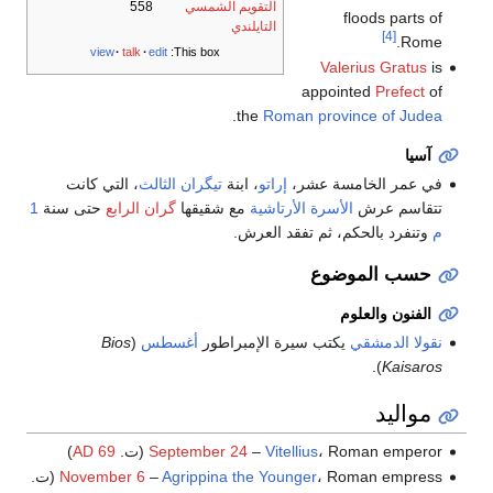
التقويم الشمسي
558
floods parts of
التايلندي
[4]
Rome.
view
talk
edit
This box:
Valerius Gratus
is
appointed
Prefect
of
.
the
Roman province of Judea
آسيا
في عمر الخامسة عشر،
إراتو
، ابنة
تيگران الثالث
، التي كانت
تتقاسم عرش
الأسرة الأرتاشية
مع شقيقها
گران الرابع
حتى سنة
1
م
وتنفرد بالحكم، ثم تفقد العرش.
حسب الموضوع
الفنون والعلوم
نقولا الدمشقي
يكتب سيرة الإمبراطور
أغسطس
(
Bios
).
Kaisaros
مواليد
، Roman emperor (ت.
Vitellius
–
September 24
AD 69
)
، Roman empress (ت.
Agrippina the Younger
–
November 6