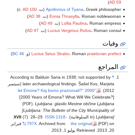
)
AD 59
، Greek philosopher (ت. c.
Apollonius of Tyana
AD 100
)
، Roman noblewoman (ت.
Ennia Thrasylla
AD 38
)
، Roman empress (ت.
Lollia Paulina
AD 49
)
، Roman consul (ت.
Lucius Verginius Rufus
AD 97
)
وفيات
praetorian prefect
، Roman
Lucius Seius Strabo
(و.
46 BC
)
المراجع
According to Balduin Saria in 1938; not supported by
^
later archaeological findings.
Šašel Kos, Marjeta (سبتمبر
"2000 let Emone? Kaj bomo praznovali?"
2012).
[2000 Years of Emona? What Will We Celebrate?]
.
Ljubljana: glasilo Mestne občine Ljubljana
(PDF)
[Ljubljana: The Bulletin of the City Municipality of
Ljubljana]
(in السلوفانية).
1318-
ISSN
(7): 28–29.
XVII
the original
. Archived from
797X
on فبراير
(PDF)
20, 2013
. Retrieved يوليو 1, 2013
.