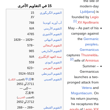
the site of
15 في التقاويم الأخرى
modern-day
Ljubljana
) is
التقويم الگريگوري
15
founded by
Legio
XV
[1]
.
XV Apollinaris
آب أوربه كونديتا
768
May – As part of his
التقويم الأرمني
N/A
campaign against
التقويم الآشوري
4765
the
Germanic
التقويم البهائي
−1829 – −1828
peoples
،
التقويم البنغالي
−578
Germanicus
التقويم الأمازيغي
965
captures
Thusnelda
،
سنة العهد الإنگليزي
N/A
[2]
.
wife of
Arminius
التقويم البوذي
559
Summer –
التقويم البورمي
−623
Germanicus
التقويم البيزنطي
5523–5524
launches a two-
التقويم الصيني
年
甲戌
(الخشب
الكلب
)
pronged attack from
2711 أو 2651
Vetera
and
— إلى —
乙亥年
Moguntiacum
. On
(الخشب
الخنزير
)
his return journey,
2712 أو 2652
he recaptures the
التقويم القبطي
−269 – −268
aquila
of
Legio XIX