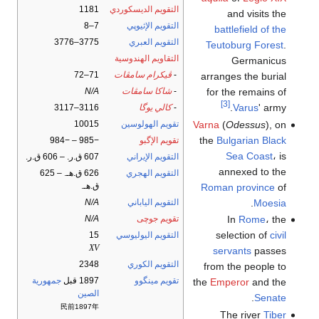
التقويم الديسكوردي
1181
and visits the
التقويم الإثيوپي
7–8
battlefield of the
التقويم العبري
3775–3776
Teutoburg Forest
.
التقاويم الهندوسية
Germanicus
-
ڤيكرام سامڤات
71–72
arranges the burial
-
شاكا سامڤات
N/A
for the remains of
[3]
Varus
' army.
-
كالي يوگا
3116–3117
Varna
(
Odessus
), on
تقويم الهولوسين
10015
the
Bulgarian Black
تقويم الإگبو
−985 – −984
Sea Coast
، is
التقويم الإيراني
607 ق.ر. – 606 ق.ر.
annexed to the
التقويم الهجري
626 ق.هـ. – 625
ق.هـ.
Roman province
of
.
Moesia
التقويم الياباني
N/A
تقويم جوچى
N/A
In
Rome
، the
selection of
civil
التقويم اليوليوسي
15
XV
servants
passes
التقويم الكوري
2348
from the people to
تقويم مينگوو
1897 قبل
جمهورية
the
Emperor
and the
الصين
.
Senate
民前1897年
The river
Tiber