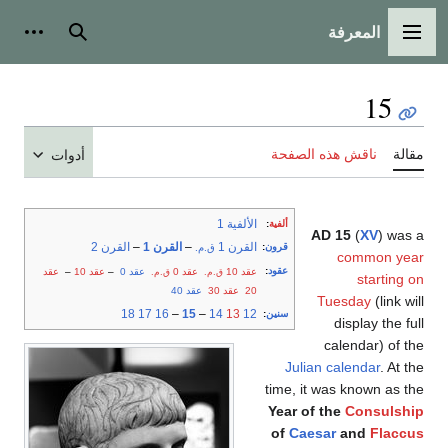
المعرفة
القائمة الرئيسية
بحث
أدوات
15
مقالة
ناقش هذه الصفحة
أدوات
الألفية 1
ألفية
:
AD 15
(
XV
) was a
القرن 1
–
القرن 1
–
القرن 2
قرون
:
ق.م.
common year
عقود
:
عقد 10
عقد 0
عقد 0
–
عقد 10
–
عقد
ق.م.
ق.م.
starting on
20
عقد 30
عقد 40
Tuesday
(link will
18
17
16
–
15
–
14
13
12
سنين
:
display the full
calendar) of the
Julian calendar
. At the
time, it was known as the
Year of the
Consulship
of
Caesar
and
Flaccus