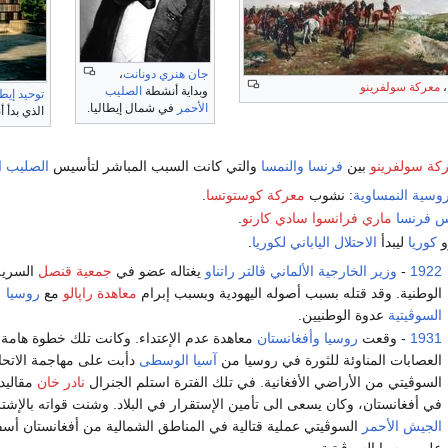
جان هنري دونانت
،
،
معركة سولفرينو
وبداية أنشطة
الصليب
توحيد إيطا
الأحمر
في شمال إيطاليا.
الذي بدأ 
كة سولفرينو
بين
فرنسا
والنمسا
والتي كانت السبب المباشر لتأسيس
الصليب ا
روسية النمساوية
: نشوب
معركة كوستوتسا
.
س فرنسا
ماري فرانسوا سادي كارنو
.
و
كوريا
ليبدأ
الاحتلال الياباني لكوريا
.
1922
-
وزير الخارجية الألماني
ڤالتر راتناو
يغتاله عضو في
جمعية قنصل
السرية
الوطنية. وقد قتله بسبب أصوله اليهودية وبسبب إبرام
معاهدة راپالو
مع
روسيا
السوڤيتية
عدوة الوطنيين.
1931
- وقعت
روسيا
وأفغانستان
معاهدة عدم الإعتداء. وكانت تلك خطوة هامة 
العصابات المناوئة للثورة في روسيا من
آسيا الوسطى
دأبت على مهاجمة الاتحا
السوڤيتي من الأراضي الأفغانية. في تلك الفترة استلم الجنرال
نادر خان
مقاليد
في أفغانستان، وكان يسعى الى تأمين الإستقرار في البلاد. وشنت قواته بالإشت
الجيش الأحمر
السوڤيتي عملية قتالية في المناطق الشمالية من أفغانستان أسف