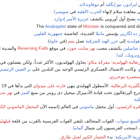
ي
لبرادور
،
نيو إنگلند
أم
نيوفاوندلاند
.
ى معاهدة سلام لإنهاء
الحرب الأهلية
في
سويسرا
.
ه
يصبح أول أوروپي يكتشف
جزيرة الأمير إدوارد
.
Anabaptist
state of
Münster
is conquered and di
 ده لگازپي
يؤسس
مانيلا
الجديدة، كعاصمة
جمهورية الفلپين
.
هولندية
إلى
جزر الهند الشرقية
تصل
بنتم
(في
جاوة
).
شامپلين
يكتشف مصب
نهر سانت جون
، في موقع
Reversing Falls
والمدينة ا
رونزويك
،
كندا
.
غالية الهولندية
:
معركة مكاو
: يحاول الهولنديون، الأكثر عدداً، ولكن يفشلون في
. وكانت الاشتباك العسكري الرئيسي الوحيد بين البلدين على
بر الصين الرئيسي
تعمرة نيوجرزي
.
ليزية الپرتغالية
: الأسطول الهولندي ينهي
غارته على ميدواي
التي
رج الپرتغاليون تحت قيادة الأدميرال ميخيل دى رويتر من منبع
التمز
في
نهر مدو
كية
.
ترة الرئيسي
، أول محفل
ماسوني
في العالم (اسمه الآن
المحفل الماسوني الكبي
لسبع سنوات
: القوات المتحالف تلتقي القوات الفرنسية بالقرب من قلعة
ڤيلهلم
ة، انسحب الفرنسيون إلى شمال
ألمانيا
.
رية الأمريكية
: بدء
الحصار الكبير لجبل طارق
.