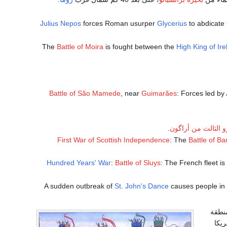
Julius Nepos
forces Roman usurper
Glycerius
to abdicate
Battle of Moira
is fought between the
High King of Ir
Battle of São Mamede
, near
Guimarães
: Forces led by
و الثالث من أراگون
.
First War of Scottish Independence
: The
Battle of B
Hundred Years' War
:
Battle of Sluys
: The French fleet i
St. John's Dance
causes people in 
نطقة
ريكا