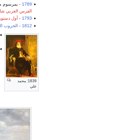
1789
- بمرسوم من
الفرس العربي شاگ
1793
-
أول دستور
1812
-
الحروب النا
1839: محمد
علي