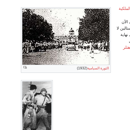
لملكية
الآن
الين لا
نهاية
هتلر
الثورة السيامية
(1932)