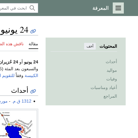
المعرفة
القائمة الرئيسية
24 يونيو
مقالة
ناقش هذه ال
المحتويات
أخف
أحداث
24 يونيو
أو
24 حُزيران
والسبعون بعد المئة (175) من
مواليد
الكبيسة
وفقاً
للتقويم 
وفيات
أعياد ومناسبات
أحداث
المراجع
1312 ق.م.
-
مورس