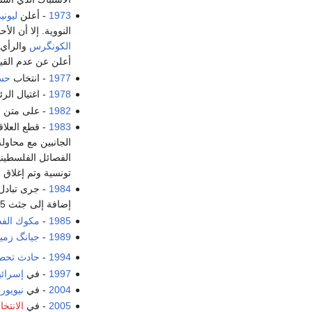
1973
- أعلن
ليوني
النووية. إلا أن ال
الكونگرس
والرأي 
أعلن عن عدم القيا
1977
- انتخاب
حس
1978
- اغتيال ال
1982
- على متن ا
1983
- قطع العلا
الجانبين مع محاول
الفصائل الفلسطين
تونسية وتم إغلاق 
1984
إضافة إلى جثث 5 جنود إسرائيليين، مقابل استعادة 304 أسرى سوريين، بينهم 291 عسكرياً و13 مدنياً من الجولان المحتل، و85 أسيراً لبنانياً وجثث 74 جندياً سورياً.
1985
-
مكوك الفض
1989
-
جيانگ زمي
1994
-
حادث تحط
1997
- في
إسرائي
2004
- في
نيويور
2005
- في
الانتخا