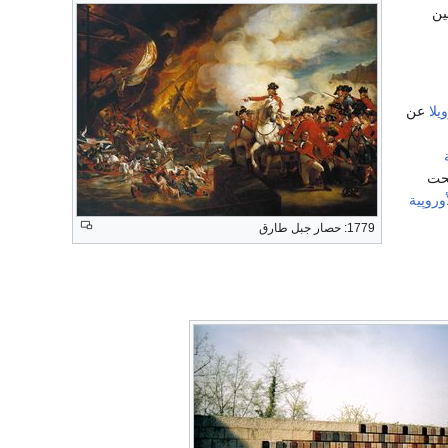
ين
يلا
عن
حت
أوروپية
1779: حصار جبل طارق