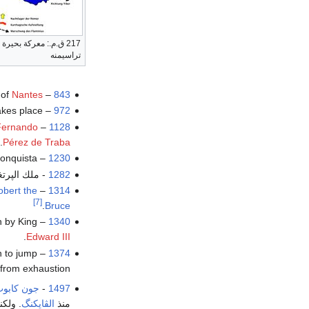
217 ق.م.: معركة بحيرة
تراسيمنه
Nantes
– The Vikings sack the French city of
843
akes place.
–
972
Fernando
–
1128
.
Pérez de Traba
onquista.
– The
1230
1282
- ملك الپرت
obert the
–
1314
[7]
.
Bruce
n by King
–
1340
.
Edward III
 to jump
– A sudden outbreak of
1374
 from exhaustion.
1497
-
جون كابو
منذ
الڤايكنگ
. ولك