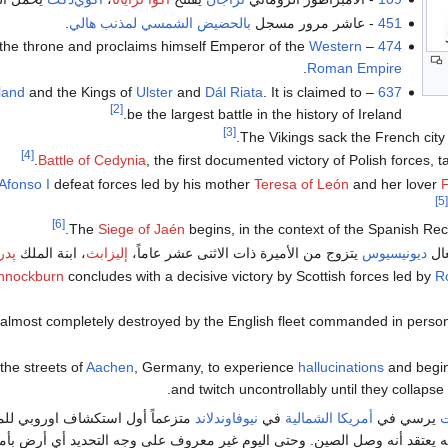
451
- عاشر مرور مسجل
بالحضيض الشمسي
لمذنب هالي
.
 the throne and proclaims himself Emperor of the
Western
–
474
.
Roman Empire
eland
and the Kings of
Ulster
and
Dál Riata
. It is claimed to
– The
637
[2]
be the largest battle in the history of Ireland.
[3]
.
[4]
Battle of Cedynia
, the first documented victory of Polish forces, t
Afonso I
defeat forces led by his mother
Teresa of León
and her lover
[5]
[6]
Siege of Jaén
begins, in the context of the Spanish Rec
غال
ديونيسيوس
يتزوج من الأميرة ذات الاثنى عشر عاماً،
إليزابث
، ابنة الملك
پدر
annockburn
concludes with a decisive victory by Scottish forces led by
R
s almost completely destroyed by the English fleet commanded in perso
the streets of
Aachen
, Germany, to experience
hallucinations
and begin
and twitch uncontrollably until they collapse
ت
يرسي في
أمريكا الشمالية
في
نيوفاوندلاند
متزعماً أول استكشاف اوروبي للم
نه يعتقد أنه وصل الصين. وحتى اليوم غير معروف على وجه التحديد أي أرض بأم