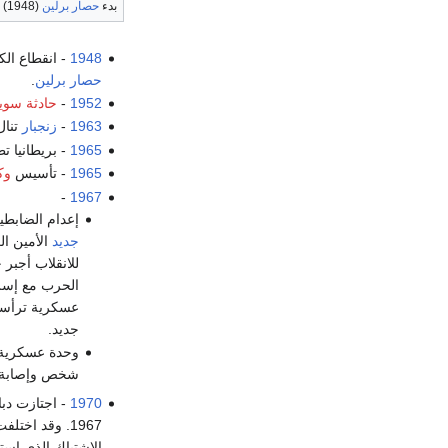
بدء
حصار برلين
(1948)
1948
- انقطاع الك
حصار برلين
.
1952
-
حادثة سويت
1963
-
زنجبار
تنا
1965
- بريطانيا ت
1965
- تأسيس
وك
-
1967
إعدام الضابط
جديد
الأمين ال
الحرب مع إسرا
عسكرية ترأسه
جديد.
وحدة عسكرية ب
شخص وإصابة 70 آخرين نتيجة للعملية التي شنها الجيش ضد الع
1970
- اجتازت دب
1967. وقد اخ
الاشتباك الذي است