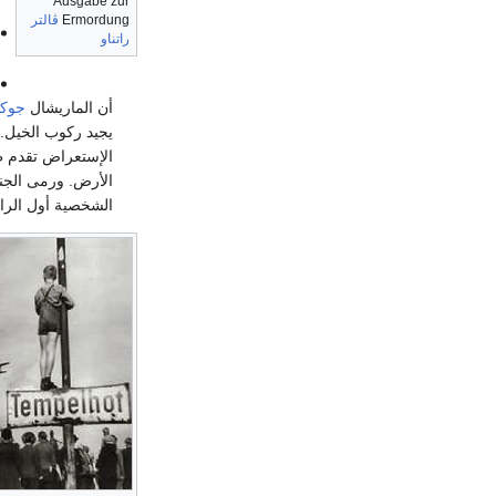
Ausgabe zur
Ermordung
ڤالتر
راتناو
أن الماريشال
جوك
يجيد ركوب الخيل.
الإستعراض تقدم طا
الأرض. ورمى الجنو
الشخصية أول الراي