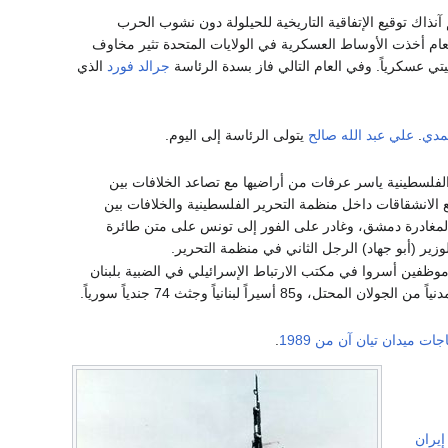
 آنذاك توقيع الإتفاقية التاريخية للحيلولة دون نشوب الحرب
ك العام أخذت الأوساط العسكرية في الولايات المتحدة تثير مخاوف
تي عسكرياً. وفي العام التالي فاز بسدة الرئاسة
جرالد فورد
الذي
حمدي
.
علي عبد الله صالح
يتولى الرئاسة إلى اليوم.
لفلسطينية ياسر عرفات من أراضيها مع تصاعد الخلافات بين
 الانشقاقات داخل منظمة التحرير الفلسطينية والخلافات بين
لمغادرة دمشق، وغادر على الفور إلى تونس على متن طائرة
ير (أبو جهاد) الرجل الثاني في منظمة التحرير.
جرى تبادل للأسرى بين سوريا وإسرائيل. أعادت سوريا 3 أسرى عسكريين إسرائيليين و3 موظفين أسروا في مكتب الارتباط الإسرائيلي في الضبية بلبنان
جات ميدان تيان آن من 1989
.
إيران