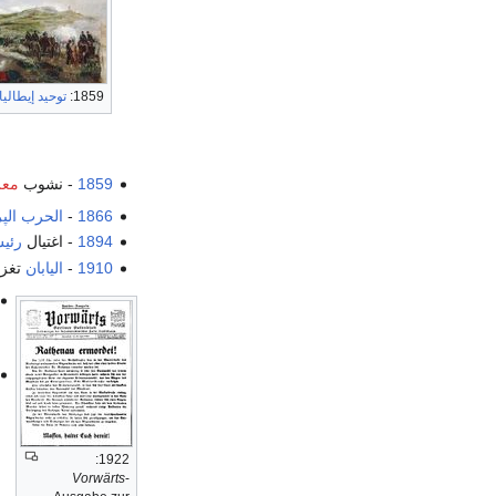
1859:
توحيد إيطاليا
1859
- نشوب
معر
1866
-
الحرب الپ
1894
- اغتيال
رئي
1910
-
اليابان
تغز
1922:
Vorwärts
-