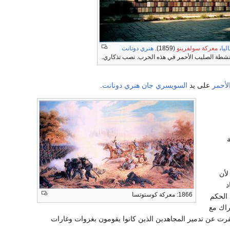
ليا
،
معركة سولفرينو
(1859).
هنري دونانت
أنشطة الصليب الأحمر في هذه الحرب. نصب تذكاري.
لأحمر
على يد
السويسري
جان هنري دونانت
.
لأن
د
1866: معركة كوستوتسا
 الحكم
راك مع
رت عن تدمير المجاهدين الذين كانوا يقومون بغزوات وغارات