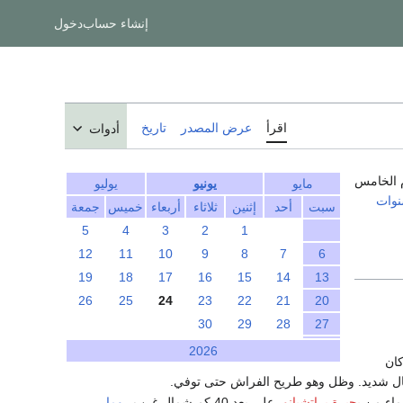
إنشاء حساب
دخول
اقرأ
عرض المصدر
تاريخ
أدوات
م الخامس
مايو
يونيو
يوليو
نوات
سبت
أحد
إثنين
ثلاثاء
أربعاء
خميس
جمعة
5
4
3
2
1
12
11
10
9
8
7
6
19
18
17
16
15
14
13
26
25
24
23
22
21
20
30
29
28
27
2026
كان
 شديد. وظل وهو طريح الفراش حتى توفي.
ماء من
بحيرة براتشيانو
، على بعد 40 كم شمال غرب
روما
.