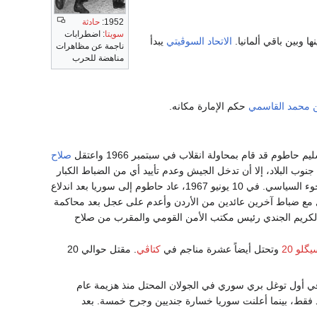
1952:
حادثة
سويتا
: اضطرابات
ا وبين باقي ألمانيا.
الاتحاد السوڤيتي
يبدأ
ناجمة عن مظاهرات
مناهضة للحرب
ن محمد القاسمي
حكم الإمارة مكانه.
طوم قد قام بمحاولة انقلاب في سبتمبر 1966 واعتقل
صلاح
نوب البلاد، إلا أن تدخل الجيش وعدم تأييد أي من الضباط الكبار
للانقلاب أجبر حاطوم على إطلاق سراح جديد والأتاسي والهروب إلى الأردن حيث منح حق اللجوء السياسي. في 10 يونيو 1967، عاد حاطوم إلى سوريا بعد اندلاع
قل مع ضباط آخرين عائدين من الأردن وأعدم على عجل بعد محاكمة
لكريم الجندي رئيس مكتب الأمن القومي والمقرب من صلاح
گلو 20
وتحتل أيضاً عشرة مناجم في
كتاڤي
. مقتل حوالي 20
في أول توغل بري سوري في الجولان المحتل منذ هزيمة عام
جنود فقط، بينما أعلنت سوريا خسارة جنديين وجرح خمسة. بعد