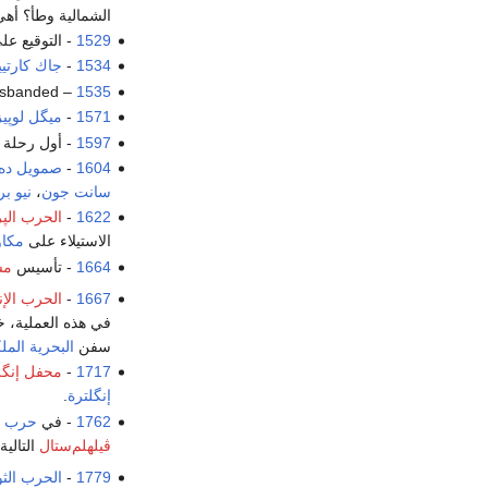
الشمالية وطأ؟ أه
1529
- التوقيع عل
1534
-
جاك كارتيي
sbanded.
– The
1535
1571
-
ميگل لوپيز
1597
- أول رحلة
1604
-
صمويل ده 
سانت جون
،
نيو ب
1622
-
الحرب الپرت
الاستيلاء على
مكاو
1664
- تأسيس
مس
1667
-
الحرب الإنگ
في هذه العملية، خ
سفن
البحرية المل
1717
-
محفل إنگل
إنگلترة
.
1762
- في
حرب ا
ڤيلهلم‌ستال
التالي
1779
-
الحرب الثو