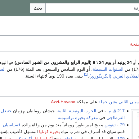
بحث
صفحة
أو
24 يونيه
أو
يوم 24 \ 6 (اليوم الرابع والعشرون من الشهر السادس)
هو اليو
السنوات البسيطة
، أو اليوم السادس والسبعون بعد المئة (176) من
الس
[1]
الميلادي الغربي (الگريگوري)
.
يبقى بعده 190 يوماً لانتهاء السنة.
يلي الثاني
يشن حملة
على مملكة
Azzi-Hayasa
.
217 ق.م.
- في
الحرب الپونيقية الثانية
، جيشان رومانيان يهزمان
حنبعل
القرطاجي
في
معركة بحيرة تراسيمنه
.
79
-
تيتوس
يصبح امبراطوراً رومانياً بعد يوم من وفاة والده
ڤسپاسيان
. 
ڤسپاسيان قد أسرف في شرب مياه
بحيرة كوتليا
المسهل فأصيب بإسهال
109
- الامبراطور الروماني
تراجان
يفتتح
أكوا ترايانا
،
أكوي‌دكت
يحمل ال