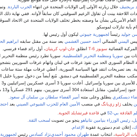
د بريجنيڤ
خلال زيارته الأولى إلى الولايات المتحدة عن انتهاء
الحرب الباردة
. وتم
أحداث اللاحقة بينت أن تفاؤل الزعيم السوڤيتي كان سابقاً لأوانه. ففي نهاية ذل
العام الأمريكي بشأن ما وصفته بخطر تخلف الولايات المتحدة عن الاتحاد السوڤي
م بأية تنازلات لموسكو.
ن جوليد
رئيساً
لجمهورية جيبوتي
ليكون أول رئيس لها.
رئيس
اليمني
الشمالي
أحمد حسين الغشمي
بعد سنة من مقتل سابقه
ابراهيم ال
لمركبة الفضائية
سويوز T-6
انطلق
جان-لوپ كريتيان
، أول رائد فضاء فرنسي.
قات بين
سوريا
ومنظمة التحرير الفلسطينية
. سوريا تطرد رئيس منظمة التحرير ا
ة النظام السوري الحد من نفوذ عرفات في لبنان واتهام عرفات السوريين بتشجيع
ية. بعد تصريحات انتقد فيها السياسة السورية، أعطي عرفات مهلة ستة ساعات 
مكتب منظمة التحرير الفلسطينية في دمشق. مُنع أيضاً من دخول سوريا خليل الوز
- 
اء
ديسكفري
ينطلق وعلى متنه
أمير الفضاء
سلطان بن سلمان آل سعود
.
ن
يخلف
ژاو زي‌يانگ
في منصب
الأمين العام للحزب الشيوعي الصيني
بعد
احتجا
م
القاذفة
بي-52
في
قاعدة فيرتشايلد الجوية
.
ل
،
رئيس الوزراء
بنيامين نتانياهو
ينجو من تصويت
لسحب الثقة
.
ك
، إعلان عدم دستورية عقوبة
الإعدام
.
بات الرئاسية
، انتخاب عمدة
طهران
محمود أحمدي‌نژاد
كسادس
رئيس
لجمهورية 