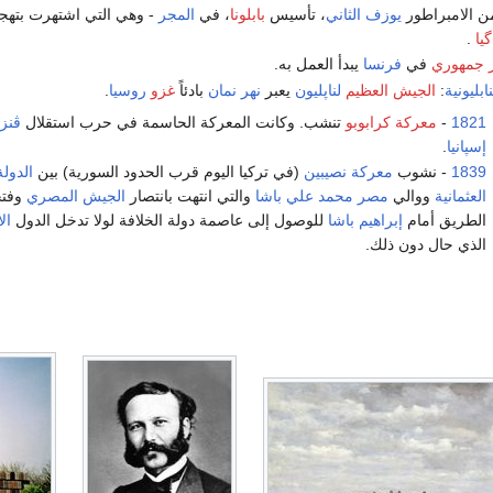
 الامبراطور
يوزف الثاني
، تأسيس
بابلونا
، في
المجر
- وهي التي اشتهرت بتهج
يا
.
 جمهوري
في
فرنسا
يبدأ العمل به.
بليونية
:
الجيش العظيم
لناپليون
يعبر
نهر نمان
بادئاً
غزو
روسيا
.
1821
-
معركة كرابوبو
تنشب. وكانت المعركة الحاسمة في حرب استقلال
ڤنزو
إسپانيا
.
1839
- نشوب
معركة نصيبين
(في تركيا اليوم قرب الحدود السورية) بين
الدولة
العثمانية
ووالي
مصر
محمد علي باشا
والتي انتهت بانتصار
الجيش المصري
وفت
الطريق أمام
إبراهيم باشا
للوصول إلى عاصمة دولة الخلافة لولا تدخل الدول
ال
الذي حال دون ذلك.