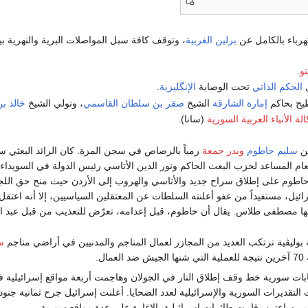
هرباء بالكامل عن
برلين الغربية
، وتوقف كافة سبل المواصلات البرية والنهرية بينه
و
.
ل
الحكم الذاتي
تحت الوصاية
الإنگليزية
.
طيح بحاكم
إمارة الشارقة
الشيخ
صقر بن سلطان القاسمي
، وتولي الشيخ
خالد ب
الة الأنباء العربية السورية
(سانا).
ين
سليم حاطوم
وبدر جمعة
رمياً بالرصاص في سجن المزة. كان الرائد البعثي سليم حا
عام المساعد لحزب البعث الحاكم ونور الدين الأتاسي رئيس الدولة في السويداء ج
ئيل، مستفيداً من عفو أعلنته السلطات عن المعتقلين السياسيين، إلا أنه اعت
ا مصطفى طلاس. يقال أن حاطوم، قبل إعدامه، تعرّض للتعذيب من قبل عبد ا
وليڤية ترتكب العديد من المجازر لعمال المناجم والمدنيين في أراضي مناجم
سي
مال.
ابات سورية خط وقف إطلاق النار في الجولان وهاجمت أربعة مواقع إسرائيلية 
تلفت التقديرات السورية والإسرائيلية لعدد الضحايا. أعلنت إسرائيل جرح ثمانية 
مر ساعتين، قامت طائرات إسرائيلية بالإغارة على عدة مواقع سورية.