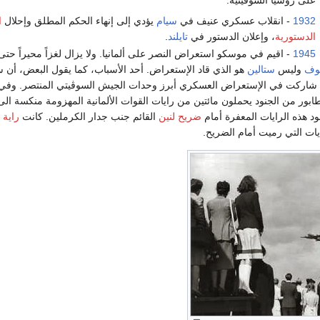
على روسيا السوڤيتية.
1932
- انقلاب عسكري عنيف في
سيام
يؤدي إلى إنهاء الحكم المطلق وإحلال
ا
الدستورية
، وإعلان الدستور في
تايلند
.
1945
- اقيم في موسكو استعراض النصر على ألمانيا. ولا يزال لغزاً محيراً حتى 
وف
وليس
ستالين
هو الذي قاد الإستعراض. أحد الأسباب، كما يقول البعض، أن ست
 شاركت في الإستعراض العسكري أبرز وحدات الجيش السوڤيتي المنتصر. وفي 
بور من الجنود يحملون مائتين من رايات القوات الألمانية المهزومة منكسة الى
د هذه الرايات المعفرة أمام
ضريح لنين
القائم جنب جدار الكرملين. كانت
راية 
ات التي رميت أمام الضريح.