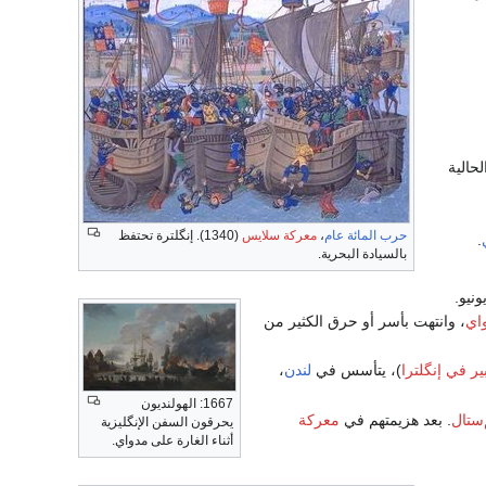
لحالية
حرب المائة عام
،
معركة سلايس
(1340). إنگلترة تحتفظ
.
بالسيادة البحرية.
 بدأها في 19 يونيو.
اي
، وانتهت بأسر أو حرق الكثير من
ر في إنگلترا
)، يتأسس في
لندن
،
1667: الهولنديون
‌ستال
. بعد هزيمتهم في
معركة
يحرقون السفن الإنگليزية
أثناء الغارة على مدواي.