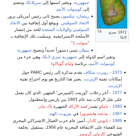
مهورية
، ويتغير اسمها إلى
سريلانكا
، وتنضم
لى
كومنولث الأمم
.
يتشارد نيكسون
يصبح ثاني رئيس أمريكي يزور
لاتحاد السوڤيتي
. ويوقع أول إتفاقية بين
الاتحاد
لسوفيتي
والولايات المتحدة
للحد من إنتشار
لأسلحة الاستراتيجية. وسمّيت تلك الإتفاقية بـ
سولت-1
".
يلان
تتبنى دستوراً جديداً وتصبح
جمهورية
لة إلى
جمهورية سري لانكا
، وهي جزء من
 برئاسة
وليام گوپالاوا
.
اف
يقدم مذكرة إلى رئيس PARC حول
رنت
. يعتبر هذا التاريخ هو يوم اختراع تقنية
"أورينت إكسپرس" الشهير، الذي كان يعمل
يس وإسطنبول.
لعبة الأركاد
الشهيرة
پاك-مان
.
‌پورا
في
ميروت
،
الهند
.
، أمين عام حزب العمال الاشتراكي المجري
منذ القضاء على الانتفاقة المجرية عام 1956، يستقيل. يخلفه
روسز
.