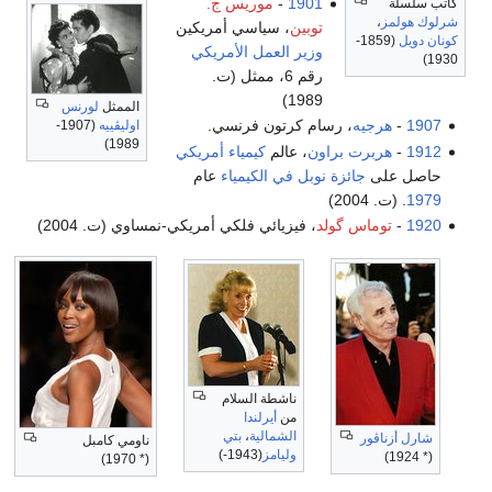
190
-
موريس ج.
وبين
، سياسي أمريكين
زير العمل الأمريكي
رقم 6، ممثل (ت.
1989
الممثل
لورنس
ام كرتون فرنسي.
اوليڤييه
(1907-
1989)
ون
، عالم
كيمياء
أمريكي
وبل في الكيمياء
عام
، فيزيائي فلكي أمريكي-نمساوي (ت. 2004)
ناشطة السلام
من
أيرلندا
الشمالية
،
بتي
ناومي كامبل
كاتي پرايس
وليامز
(1943-)
(* 1978)
(* 1970)