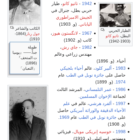
194
-
تاتيو كاتو
، طيار
ربي بطل، جنرال في
لجيش الامبراطوري
لياباني
. (و. 1903)
الكاتب والشاعر
196
-
لانگستون هيوز
،
جول رِنار
(1864-
1910).
اتب (و. 1902)
198
-
جاي رش
،
طويلة
جداً.――『يوميا
هندس زراعي وعالم
ت المتحف』
(1896)
عالم
أحياء
بلجيكي
「الثعبان」
نوبل في الطب
عام
اني
، المرشد الثالث
مسلمين
.
ي
، عالم في
علم
اثة
أمريكي
حاصل
ي الطب
عام
1969
.
كى مويال
، فيزيائي
191)