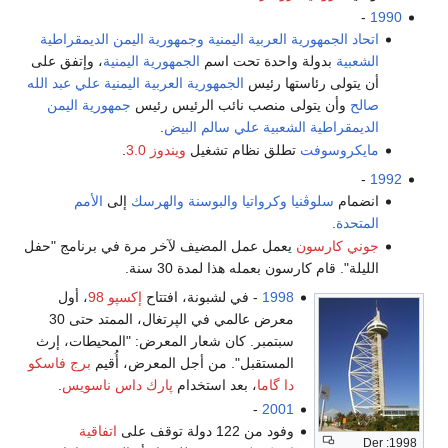
العربية اليمنية
وجمهورية اليمن الديمقراطية
واحدة تحت اسم
الجمهورية اليمنية
، وإتفق على
ها رئيس
الجمهورية العربية اليمنية
علي عبد الله
ى منصب نائب الرئيس رئيس
جمهورية اليمن
شعبية
علي سالم البيض
.
طلق نظام تشغيل
ويندوز 3.0
.
وكرواتيا
والبوسنة والهرسك
إلى
الأمم
عمل عمل المضيف لآخر مرة في برنامج "حفل
ن بعمله هذا لمدة 30 سنة.
199
- في لشبونة، افتتاح
إكسپو 98
، أول
معرض عالمي في الپرتغال، الممتد حتى 30
بتمبر. كان شعار المعرض: "المحيطات، إرث
لمستقبل". من أجل المعرض، أُقيم
برج فاسكو
ا گاما
، بعد استخدام
پارك داس ناسويس
.
-
200
فود من 122 دولة توقف على
اتفاقية