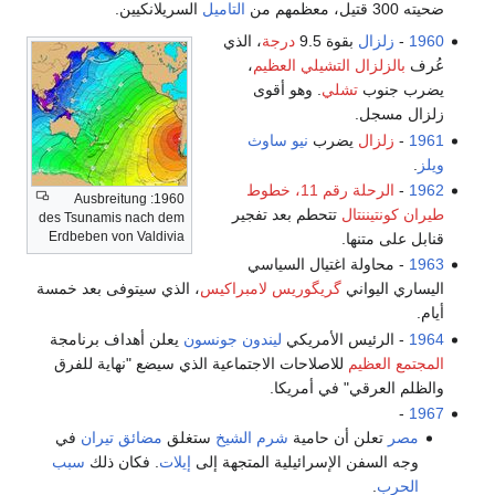
التاميل
السريلانكيين.
درجة
، الذي
يلي العظيم
،
. وهو أقوى
ب
نيو ساوث
الرحلة رقم 11، خطوط
1960: Ausbreitung
طم بعد تفجير
des Tsunamis nach dem
Erdbeben von Valdivia
يال السياسي
گوريس لامبراكيس
، الذي سيتوفى بعد خمسة
مريكي
ليندون جونسون
يعلن أهداف برنامجة
لاحات الاجتماعية الذي سيضع "نهاية للفرق
أمريكا.
امية
شرم الشيخ
ستغلق
مضائق تيران
في
رائيلية المتجهة إلى
إيلات
. فكان ذلك
سبب