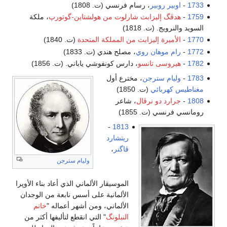
 رسام فرنسي (ت. 1808)
بث شارلوت من هولشتاين-گوتورپ
، ملكة
18)
زابث من المملكة المتحدة
(ت. 1840)
روي
، مصلح هندي (ت. 1833)
نسو
، دارس كونفوشي ياباني. (ت. 1856)
ن
، مخترع أول
ت. 1850)
رڤال
، شاعر
185)
-
1813
ريتشارد
ڤاگنر
،
وليام سترجن
الموسيقار الألماني الذي أعاد بناء الأوپرا
الألمانية على أسس نابعة من الوجدان
الألماني، ومن أشهر أعماله "
خاتم
النبلونگ
" التي انقطع لتأليفها أكثر من