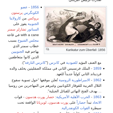
1856
-
عضو
الكونگرس
پرستون
بروكس
من
كارولاينا
الجنوبية
يفوز على
السناتور
تشارلز سمنر
with a cane في قاعة
مجلس الشيوخ
بسبب
خطاب سمنر الذي
يهاجم فيه
الجنوبيين
الذين كانوا متعاطفين
بودية
في
كانزس
("
كانزس النازفة
").
يس الثاني في مملكة الصقليتين يخلف والده
 جديداً للعهد.
ة الروسية
تُعلن موقفها "حول تسوية سفوح
قاز الكوبانيين وغيرهم من المهاجرين من روسيا
ئي للقبائل الجبلية".
ية الأمريكية
:
حصار پورت هدسون
- قوات
لى
پورت هدسون، لويزيانا
الواقعة تحت
نفدرالية
.