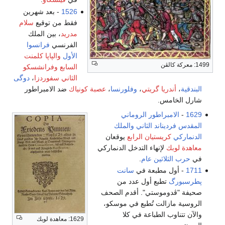
1526
- بعد شهرين
فقط من توقيع
سلام
مدريد
، بين الملك
الفرنسي
فرانسوا
الأول
والپاپا كلمنت
السابع
وفرانشسكو
الثاني سفوردزا
،
دوگى
تي
،
وفلورنسا
،
عصبة كونياك
ضد الامبراطور
الروماني
ثاني
والملك
 الرابع
يوقعان
التدخل الدنماركي
ام
.
 في
سانت
ل عدد من
". أقدم الصحف
طبع في موسكو،
ة في كلا
1629: معاهدة لوبك