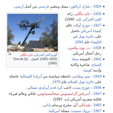
ور
، ممثل ومغني
فرنسي
من أصل
أرمني
.
 رائد
 عالم
ل
كنس
،
.
گورو
الفن الحركي
،
جان تنگلي
د
(1925-1991). العمل:『Eos xk (3)』‏
(1965)
بة
، ناشطة سياسية من
أيرلندا الشمالية
حاصلة
سلام
عام
1976
.
، لاعب
كرة قدم
أيرلندي شمالي
.
اسيموس ميخاليتسيانوس
، فلكي وعالم فيزياء
ت. 1997)
، مخرج ورسام
ياباني
.
ث
، ممثلة
أمريكية
.