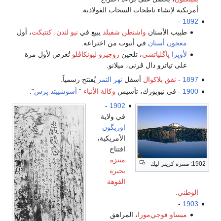
حات السحاب الفولاذية.
اشنطن شفيلد
يبيع في
نيو لندن، كنتيكت
، أول
ي أنبوب من اختراعه.
، تلحين
روجيرو ليونكاڤلو
تُعرض لأول مرة
ڤرنى، ميلانو.
أسفل
نهر التمز
يُفتتح رسمياً.
ك، تأسيس
وكالة الأنباء
"
أسوشييتد پرس
".
-
1902
في ولاية
اوريگون
الأمريكية،
افتتاح
منتزه
بحيرة
الفوهة
را
، المراهق