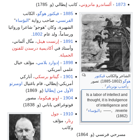
نزوني
، كاتب إيطالي (و. 1785)
1885
-
فيكتور هوگو
، الكاتب
الفرنسي
، صاحب رواية "
البؤساء
"
الشهيرة، وكان "هوجو" شاعرا وروائيا
ورساماً، ولد عام
1802
.
1891
-
إرنست هـِنل
، مثّال ألماني،
وأستاذ في
أكاديمية درسدن للفنون
الجميلة
.
1898
-
إدوارد بلامي
، مؤلف خيال
علمي أمريكي.
1901
-
گيتانو برسكي
، أناركي
ر
أمريكي-إيطالي، قام باغتيال
اومبرتو
الأول من إيطاليا
(و. 1869)
Is 
1904
-
اوِنو هيكوما
، مصور
th
فوتوغرافي ياباني (و. 1838)
اء
』
1910
-
جول
رِنار
، مؤلف
وكاتب
1)