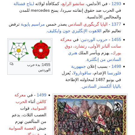
س،
سانشو الرابع
، كمكافأة لولائه
لـتاج قشتالة
في الحرب ضد حقوق إنفانته سـِردا، يمنح mercedes للمدن
.
وري السادس
يصدر خمس
مراسيم پاپوية
ترفض
الإنگليزي
جون وايكليف
.
تين
: في
معركة
رتشارد، دوق
الملك
هنري
.
1455: بدء حرب
ن
جمهورية
الوردتين
ڤونارولا
، يُعزل
ادس
.
1499
- في
معركة
كالڤن
أثناء
الحرب
السوابية
، قوات
العصب الثلاث، بدعم
من المتآلفين تهزم
جيش
العصبة السوابية
في
فينشگاو
.