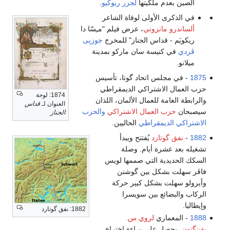
يتها
لجزر ريوكيو
.
لى لوفاة الشاعر
ني
، عرض فيلم "مـِسّا دا
 الجناز" للمخرج
جوزپى
 سان ماركو بمدينة
حاد گوتا، تأسيس
اكي الديمقراطي
1874: لوحة
مال الألمان، اللذان
العنوان لـ
قداس
ال الاشتراكي
والحزب
الجناز
اطي
الحاليين.
ُفتتح ويبدأ
يام. وصلة
تي صممها لويس
بين گوشنن
ل كبير حركة
ن سويسرا
1882: نفق گوتارد
روي س.
 براءة اختراع