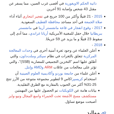
يغورية
في أقصى غرب الصين، مما يسفر عن
تفجير انتحاري
أثناء أداء
د مساجد
محافظة القطيف
السعودية.
 في قاعة مانشستر أرينا
في
مانشستر
لمغنية الأمريكية
أريانا غراندي
، مما أدى إلى
ن وجود ثغرة أمنية أخرى في
وحدات المعالجة
بالثغرات في نظام
سپكتر
وملت‌داون
، والتي
أطلق عليها اسم "التخزين التجميعي للمضاربة (SSB)"، والتي
جات من عائلات
ARM
وAMD
وإنتل
.
جامعة بوردو
وأكاديمية العلوم الصينية
أن
ر
/كاس 9 لتطوير مجموعة متنوعة من الأرز تنتج
الكويكبات
تم الحصول عليها من المهمتين
أشعة تحت الحمراء واسع المجال
ونيو-وايز
ساؤل.