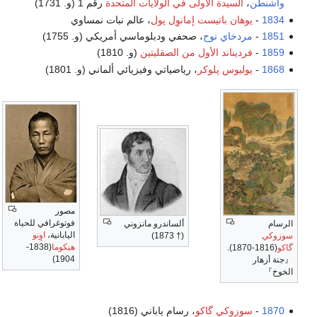
أولى في الولايات المتحدة
رقم 1 (و. 1731)
ت إمانوِل پول
، عالم نبات نمساوي
ح
، صحفي ودبلوماسي أمريكي (و. 1755)
أول من الصقليتين
(و. 1810)
كر
، رياضياتي وفيزيائي ألماني (و. 1801)
مصور
فوتوغرافي للحياة
ألساندرو مانزوني
اليابانية،
اوِنو
(† 1873)
إرنست هـِنل
هيكوما
(1838-
(† 1891)
1904)
كو
، رسام ياباني (1816)