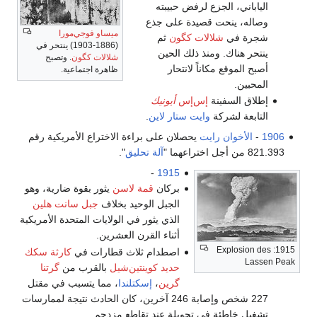
 لرفض حبيبته
صيدة على جذع
ميساو فوجي‌مورا
ات كگون
ثم
(1886-1903) ينتحر في
ذ ذلك الحين
شلالات كگون
. وتصبح
اً لانتحار
ظاهرة اجتماعية.
س‌إس
أيونيك
ايت ستار لاين
.
ت
يحصلان على براءة الاختراع الأمريكية رقم
آلة تحليق
".
-
1915
بركان
قمة لاسن
يثور بقوة ضارية، وهو
الجبل الوحيد بخلاف
جبل سانت هلين
الذي يثور في الولايات المتحدة الأمريكية
أثناء القرن العشرين.
اصطدام ثلاث قطارات في
كارثة سكك
حديد كوينتين‌شيل
بالقرب من
گرتنا
گرين
،
إسكتلندا
، مما يتسبب في مقتل
227 شخص وإصابة 246 آخرين، كان الحادث نتيجة لممارسات
ي تحويلة عند تقاطع مزدحم.