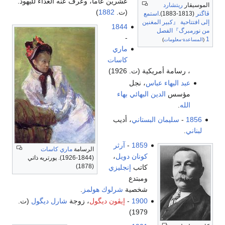
عشرين عاماً، وعرف عنه العداء لليهود.
(ت.
1882
)
ع
ين
1844
-
ماري
كاسات
ت. 1926)
، نجل
لبهائي
بهاء
ستاني
، أديب
185
-
آرثر
الرسامة
ماري كاسات
ونان دويل
،
(1844-1926). پورتريه ذاتي
(1878)
اتب
إنجليزي
مبتدع
خصية
شرلوك هولمز
.
190
-
إيڤون ديگول
، زوجة
شارل ديگول
(ت.
1979