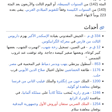
ت البسيطة
، أو اليوم الثالث والأربعون بعد المئة
بيسة
وفقاً
للتقويم الميلادي الغربي
. يبقى بعده
المقدوني بقيادة
الإسكندر الأكبر
يهزم
داريوس
ي
معركة الگرانيكوس
.
ن، تسجيل
زخة شهب
، "انهمرت الشهب، بعضها
ا صغير كبيضة دجاجة. وقد توقفت عند غروب
نطي
ينهب ويدمر
دمياط
غير المحمية في
مصر
.
اشين
تحاول اغتيال
صلاح الدين الأيوبي
قرب
من إنگلترة
والملك
فيليپ الثاني من فرنسا
وليه
.
يُنتخب
ملكاً كاذباً
على
مملكة ألمانيا
، في
بع
.
بي
ستفان أوروش الأول
وجمهورية البندقية
.