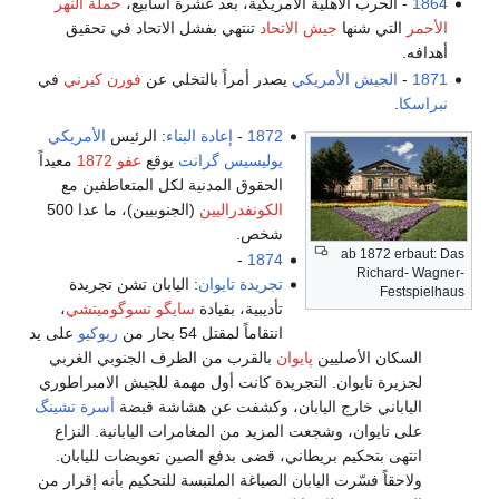
ية الأمريكية، بعد عشرة أسابيع،
حملة النهر
ش الاتحاد
تنتهي بفشل الاتحاد في تحقيق
ريكي
يصدر أمراً بالتخلي عن
فورن كيرني
في
1872
-
إعادة البناء
: الرئيس
الأمريكي
يوليسيس گرانت
يوقع
عفو 1872
معيداً
الحقوق المدنية لكل المتعاطفين مع
الكونفدراليين
(الجنوبيين)، ما عدا 500
شخص.
-
1874
تجريدة تايوان
: اليابان تشن تجريدة
تأديبية، بقيادة
سايگو تسوگوميتشي
،
انتقاماً لمقتل 54 بحار من
ريوكيو
على يد
ن
پايوان
بالقرب من الطرف الجنوبي الغربي
 التجريدة كانت أول مهمة للجيش الامبراطوري
 اليابان، وكشفت عن هشاشة قبضة
أسرة تشينگ
عت المزيد من المغامرات اليابانية. النزاع
ريطاني، قضى بدفع الصين تعويضات لليابان.
ليابان الصياغة الملتبسة للتحكيم بأنه إقرار من