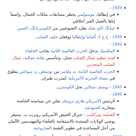
وليني
يحظر مسابقات ملكات الجمال، واصفاً
ير أخلاقي.
يطرد الشيوعيين من
الكومن‌تانگ
،
الصين
.
يا
وإيطاليا
توقعان
حلف الصلب
.
الحرب العالمية الثانية
بجانب
الحلفاء
.
ال الصلب
تنحل، وتتأسس
نقابة عمالية
،
عمال
ن
.
لثانية
:
تد وليامز
من
بوسطن رد سوكس
يتطوع
ة الأمريكية
كمدرب طيران.
ين
يحل
الكومنترن
.
ي
هاري ترومان
يعلن عن سياسته الخاصة
ية
.
پ
- جنرال الجيش الأمريكي روبرت ب. ستيڤر
لمتحدة بالاستعامة بالعلماء والمهندسين الألمان
ة في تطوير التقنية
الصاروخية
.