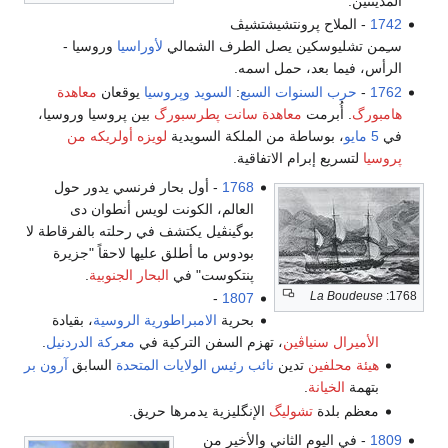
نتشيشتشيڤ
 يصل الطرف الشمالي
لأوراسيا
وروسيا -
حمل اسمه.
ت السبع
:
السويد
وپروسيا
يوقعان
معاهدة
اهدة سانت پطرسبورگ
بين پروسيا وروسيا،
 من الملكة السويدية
لويزه أولريكه من
الاتفاقية.
1768
- أول بحار فرنسي يدور حول
العالم، الكونت لويس أنطوان دى
بوگينڤيل يكتشف في رحلته بالفرقاطة لا
بودوس ما أطلق عليها لاحقاً "جزيرة
پنتكوست" في
البحار الجنوبية
.
-
1807
بحرية
الامبراطورية الروسية
، بقيادة
ن
، تهزم السفن التركية في
معركة الدردنيل
.
ين
نائب رئيس الولايات المتحدة
السابق
آرون بر
ليگ
الإنگليزية يدمرها حريق.
ثاني والأخير من