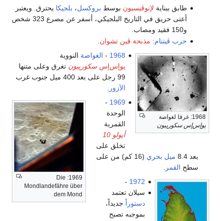
وڤيسيون
بوسط
بروكسل
،
بلجيكا
يحترق. ويعتبر
أعتى حريق في التاريخ البلجيكي، أسفر عن مصرع 323 شخص
بحة ڤين تشوان
.
1968
-
الغواصة
النووية
يوإس‌إس
سكورپيون
تغرق وعلى متنها
99 رجل على بعد 400 ميل جنوب غرب
الآزور
.
-
1969
الوحدة
القمرية
أپولو 10
تخلق على
(16 كم) من على
1969: Die
-
197
Mondlandefähre über
يلان تعتمد
dem Mond
ستوراً
جديداً،
موجبه تصبح