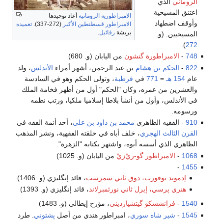
الامبراطورية الرومانية
أعاد توحيدها
الامبراطور
قسطنطين الأكبر
(272-337).
تعميده
بريشة
رفائيل
.
 گنشون
من اليابان (و. 680)
ام
بن عبد الرحمن، أشهر أمراء
الأندلس
، ولد
ي
قرطبة
، وتولى الحكم وهو في السادسة
 وكان "الحكم" أول من أظهر فخامة الملك
ن أنشأ بلاطا إسلاميا ملكيا، ورتب نظمه
هري
محمد بن داود بن علي
، أحد أئمة الفقه في
ي
، خلف أباه في حلقته الفقهية، ونشر المذهب
أبوه، واشتهر بكتابه "الزهرة".
گو-ريْ‌زيْ
من اليابان (و. 1025)
، دوق ثاني سمرست
، قائد إنگليزي (و. 1406)
ل ثاني نورثمبرلاند
، قائد إنگليزي (و. 1393)
يتشيارديني
، مؤرخ إيطالي (و. 1483)
وري
، امبراطور هندي من أصل
پشتوني
. طرد