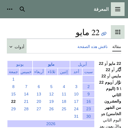
بحث
أدوات شخصية
لمحتويات
فحة
أدوات
ريل
مايو
يونيو
أحد
إثنين
ثلاثاء
أربعاء
خميس
جمعة
1
8
7
6
5
4
3
15
14
13
12
11
10
22
21
20
19
18
17
29
28
27
26
25
24
31
2026