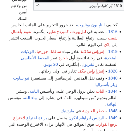
من ولائهم.
أصبح
الملك،
ناپرت
، بعد حرور التحرير على الجانب الخاسر.
لتل‌پورت، كمبردج‌شاير
، إنگلترة،
تقوم بأعمال
البطالية وارتفاع أسعار الحبوب؛ الشغب انتشر
تالي.
انا
تغادر ميناء
ساڤانا، جورجيا
،
الولايات
لتصبح أول
باخرة
تعبر
المحيط الأطلسي
.
ول
، إنگلترة، في
20 يونيو
.
بيگل
تغادر في أولى رحلاتها.
مذنبين البريطانيين إلى مستعمرة
نيو ساوث
نزول الوحي عليه، وتأسيس
البابية
، ويبشر
سيظهره الله"، في إشارة إلى
بهاء الله
، مؤسس
ية
في
مارتينيك
.
اهام لنكون
يحصل على
براءة اختراع
لاختراع
عوائق في الأنهار، براءة الاختراع الوحيدة التي
كي.