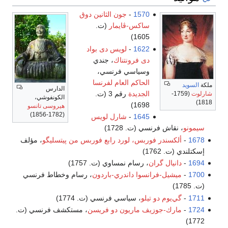
157
-
جون الثانين دوق
اكس-ڤايمار
(ت.
1605
162
-
لويس دى بواد
ى فرونتناك
، جندي
سياسي فرنسي،
لحاكم العام لفرنسا
الدارس
لجديدة
رقم 3 (ت.
الكونفوشي،
1698
هيروسى تانسو
(1782-1856)
164
-
شارل لويس
(ت. 1728)
ربس، لورد رابع فوربس من پيتسليگو
، مؤلف
، رسام نمساوي (ت. 1757)
سوا داندري-باردون
، رسام وخطاط فرنسي
يلو
، سياسي فرنسي (ت. 1774)
ف ماريون دو فريسن
، مستكشف فرنسي (ت.