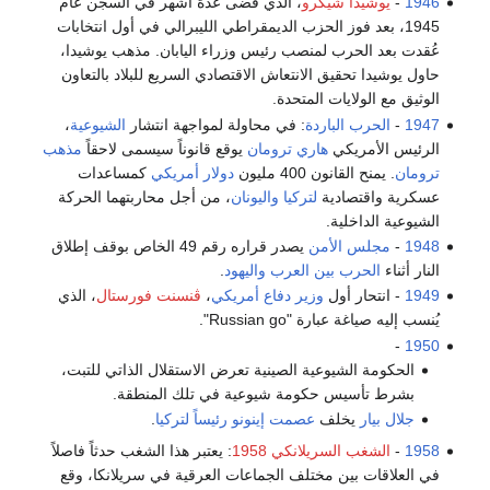
رو
، الذي قضى عدة أشهر في السجن عام
الحزب الديمقراطي الليبرالي في أول انتخابات
منصب رئيس وزراء اليابان. مذهب يوشيدا،
لانتعاش الاقتصادي السريع للبلاد بالتعاون
المتحدة.
دة
: في محاولة لمواجهة انتشار
الشيوعية
،
اري ترومان
يوقع قانوناً سيسمى لاحقاً
مذهب
ليون
دولار أمريكي
كمساعدات
لتركيا
واليونان
، من أجل محاربتهما الحركة
ن
يصدر قراره رقم 49 الخاص بوقف إطلاق
 العرب واليهود
.
زير دفاع أمريكي
،
ڤنسنت فورستال
، الذي
Russia".
ية الصينية تعرض الاستقلال الذاتي للتبت،
ومة شيوعية في تلك المنطقة.
عصمت إينونو
رئيساً لتركيا
.
انكي 1958
: يعتبر هذا الشغب حدثاً فاصلاً
تلف الجماعات العرقية في سريلانكا، وقع