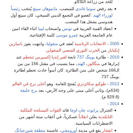
لكاكاو.
 غاندي
للمنصب،
مانموهان سينغ
يُنتخب
رئيساً
ضو في التجمع الديني السيخي، كان سينغ أول
ذا المنصب.
عربية في
تونس
وانسحاب
ليبيا
اثناء القاء امين
عربية
عمرو موسى
كلمة الإفتتاحية.
لرئاسية
تُعقد في
منغوليا
، وانتهت بفوز
نامبارين
لثوري الشعبي المنغولي
.
73
تابعة
لغير إنديا إكسپرس
تتحطم
عند
الهند
، مما يتسبب في مقتل 156 من بين
لى متن الطائرة. كان أسوأ حادث تحطم لطائرة
ي‌تري
يُفتتح للعامة. وهو
أعلى برج في العالم
برج خليفة
 چان-اوچا
قائد
القوات المسلحة الملكية
نقلاباً
عسكرياً، في أعقاب ستة أشهر من
ياسية.
دينة
أورومچي
، عاصمة
منطقة شين‌جيانگ