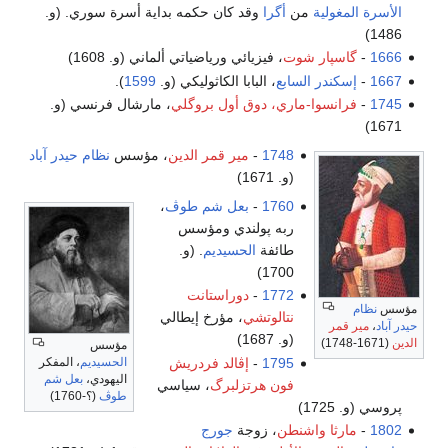
أگرا
وقد كان حكمه بداية أسرة سوري. (و.
ت
، فيزيائي ورياضياتي ألماني (و. 1608)
بع
، البابا الكاثوليكي (و.
1599
).
ري، دوق أول بروگلي
، مارشال فرنسي (و.
174
-
مير قمر الدين
، مؤسس
نظام حيدر آباد
و. 1671)
176
-
بعل شم طوڤ
،
به پولندي ومؤسس
ائفة
الحسيديم
. (و.
1700
177
-
دوراستانت
تالوتشي
، مؤرخ إيطالي
و. 1687)
مؤسس
179
-
إڤالد فردريش
الحسيديم
، المفكر
اليهودي،
بعل شم
ون هرتزلبرگ
، سياسي
طوڤ
(؟-1760)
طن
، زوجة
جورج