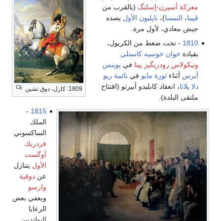
نگ
(بالقرب من
ون الأول
يصده
مرة.
ن الكريول،
 كاستلي
پنا
في
بوينس
و
في
نائبية ريو
دو أبيرتو (افتتاح
1809: كارل، دوق تشين
-
1815
الملك
الساكسوني
فردريك
أوگست
الأول
يتنازل
عن
دوقية
وارسو
ويعفي بعض
الرعايا
الپولنديين