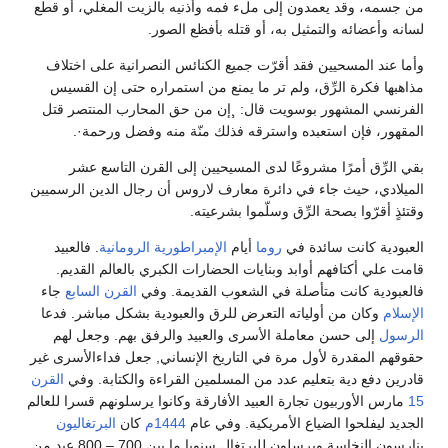
من جسمه، وقد يعمدون إلى ملء فمه وأذنيه بالزيت المغلي، أو قطع
لسانه وأعضائه والتمثيل به، أو قتله بأفظع الصور.
وأما عند المسحيين فقد أقرّت جميع الكنائس النصرانية على اختلاف
مذاهبها فكرة الرِّق، ولم تر ما يمنع من استمراره حتى إن القسيس
الفرنسي المشهور بوسويت قال: ¸إن من حق المحارب المنتصر قتل
المقهور، فإن استعبده واسترقه فذلك منّة منه وفضل ورحمة·.
بقي الرِّق أمرًا مشروعًا لدى المسيحيين إلى القرن التاسع عشر
الميلادي، حيث جاء في دائرة معارف لاروس أن رجال الدين الرسميين
وقتئذٍ أقرّوا بصحة الرِّق وسلّموا بشرعيته.
العبودية كانت سائدة في
روما
أيام
الإمبراطورية الرومانية
. فالعبيد
قامت علي أكتافهم أوابد وبنايات الحضارات الكبري بالعالم القديم.
فالعبودية كانت متأصلة في الشعوب القديمة. وفي
القرن السابع
جاء
الإسلام
وكان من أولياته التعرض للرق والعبودية بشكل مباشر. فدعا
الرسول
إلى حسن معاملة الأسرى والعبيد والرفق بهم. وجعل لهم
حقوقهم المقدرة لأول مرة في التاريخ الإنساني, جعل فداءالأسرى غير
قادرين دفع دية بتعليم عدد من المسلمين القراءة والكتابة. وفي
القرن
15
مارس الأوربيون تجارة العبيد الأفارقة وكانوا يرسلونهم قسرا للعالم
الجديد ليفلحوا الضياع الأمريكية. وفي عام
1444م
كان
البرتغاليون
ينارسون النخاسة ويرسلون للبرتغال سنويا ما بين 700 – 800 عبد من