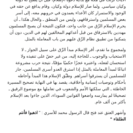
وكيان سياسي. ولما صار للإسلام دولة وكيان، وقام يدافع عن حقه في
الوجود والاستمرار كان الأعداء يعمدون في حروبهم معه، إلى أسر
بعض المسلمين واسترقاقهم، وليس من المنطق ـ والحال هكذا ـ أن
يحرم الإسلام الرِّق من جانب واحد، فتكون النتيجة أن يصبح المسلمون
مهددين بالاسترقاق من قبل أعدائهم المخالفين لهم في الدين، دون أن
يتمكنوا من تطبيق نظام الرِّق عليهم من باب المعاملة بالمثل.
ولمجموع ما تقدم، أقر الإسلام مبدأ الرِّق على سبيل الجواز ـ لا
الاستحباب والوجوب ـ للحاجة إليه، من غير حضّ على تنفيذه ولا
استحسان لفعله، واعتبره عجزًا حكميًا مؤقتًا، نتيجة حرب مشروعة
اتباعًا لمبدأ المعاملة بالمثل إذا استرق العدو أسرى المسلمين، جاز
للمسلمين أن يسترقوا أسراهم. وطبَّق الإسلام هذا المبدأ وأحاطه
بأحكام وتوصيات إنسانية وأخلاقية، يقصد بها في النهاية تصحيح المسيرة
الخاطئة ـ التي سلكتها الأمم والشعوب في تعاملها مع موضوع الرقيق ـ
تصحيحًا لم يمارسه واضعوا القوانين السوداء، الذين جاءوا بعد الإسلام
بأكثر من ألف عام.
وأشهر العتق عند فتح قال الرسول محمد للأسري : "
اذهبوا فأنتم
الطلقاء "