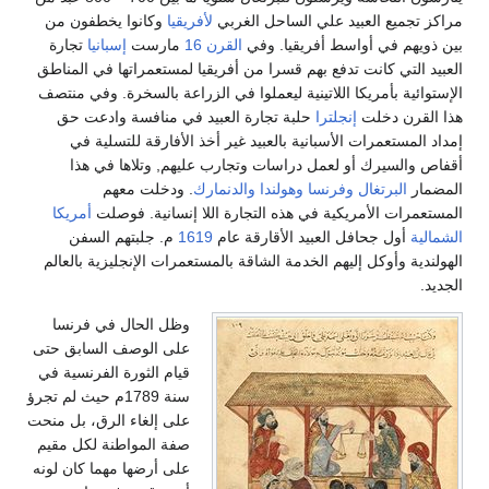
مراكز تجميع العبيد علي الساحل الغربي
لأفريقيا
وكانوا يخطفون من
بين ذويهم في أواسط أفريقيا. وفي
القرن 16
مارست
إسبانيا
تجارة
العبيد التي كانت تدفع بهم قسرا من أفريقيا لمستعمراتها في المناطق
الإستوائية بأمريكا اللاتينية ليعملوا في الزراعة بالسخرة. وفي منتصف
هذا القرن دخلت
إنجلترا
حلبة تجارة العبيد في منافسة وادعت حق
إمداد المستعمرات الأسبانية بالعبيد غير أخذ الأفارقة للتسلية في
أقفاص والسيرك أو لعمل دراسات وتجارب عليهم, وتلاها في هذا
المضمار
البرتغال
وفرنسا
وهولندا
والدنمارك
. ودخلت معهم
المستعمرات الأمريكية في هذه التجارة اللا إنسانية. فوصلت
أمريكا
الشمالية
أول جحافل العبيد الأقارقة عام
1619
م. جلبتهم السفن
الهولندية وأوكل إليهم الخدمة الشاقة بالمستعمرات الإنجليزية بالعالم
الجديد.
وظل الحال في فرنسا
على الوصف السابق حتى
قيام الثورة الفرنسية في
سنة 1789م حيث لم تجرؤ
على إلغاء الرق، بل منحت
صفة المواطنة لكل مقيم
على أرضها مهما كان لونه