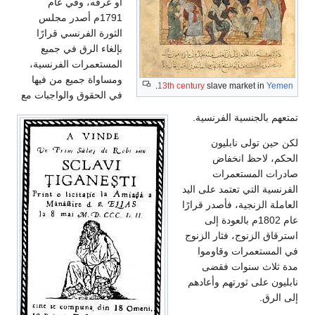
أو عرقه، وفي عام
1791م أصدر مجلس
الثورة الفرنسي قرارًا
بإلغاء الرق في جميع
المستعمرات الفرنسية،
ومساواة جميع من فيها
.
13th century
slave market in
Yemen
في الحقوق والواجبات مع
تمتعهم بالجنسية الفرنسية.
لكن حين تولى نابليون
الحكم، لاحظ انخفاض
صادرات المستعمرات
الفرنسية التي تعتمد على اليد
العاملة الزنجية، فأصدر قرارًا
عام 1802م بالعودة إلى
استرقاق الزنوج، فثار الزنوج
في المستعمرات وقاوموا
مدة ثلاث سنوات فقضى
نابليون على ثورتهم وأعادهم
إلى الرق.