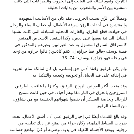
التاريخ، وتعود نشأته في الغالب إلى الحروب والصراعات التي كانت
منتشرة بين الأمم والشعوب من بدايات الخليقة.
وفضلاً عن الرِّق بسبب الحروب، فقد كان من الأساليب المعهودة
والمنتشرة في أحداث الرق: سرقة الأطفال، أو خطف النساء والرجال
في حوادث قطع الطرق، والغارات المحلية المتبادلة التي كانت تشنها
القبائل البدائية بعضها على بعض، وكذا استعباد الأشخاص المذنبين
كاسترقاق السارق المعمول به عند العبرانيين وغيرهم والمذكور في
قصة يوسف ﴿قالوا فما جزاؤه إن كنتم كاذبين ¦ قالوا جزاؤه من وُجد
في رحله فهو جزاؤه﴾ يوسف : 74، 75.
ولم يكن للرقيق وقتئذ أدنى حق إنساني، بل كان لمالكه تمام الحرية
في إبقائه على قيد الحياة، أو تجويعه وتعذيبه والتنكيل به.
وقد منعت أكثر القوانين الزواج بالرقيق، وكثيرًا ما عاقبت الطرفين
المتزوجين بالحرق في النار معًا وهم أحياء، في حين كانت تسمح
للرجال وبخاصة العسكر أن يقضوا شهواتهم الجنسية مع من يشاؤون
من النساء الرقيق.
وقد بالغ القدماء أيضًا في إجبار الرقيق على أداء أشق الأعمال، تحت
ضربات السياط الملهبة، وكان جزاء من يمتنع عن ذلك تعليقه من
رجليه، ووضع الأجسام الثقيلة في يديه، وضربه أو كيّ مواضع حساسة