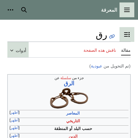
المعرفة
القائمة الرئيسية
بحث
أدوات
رق
تبديل عرض جدول المحتويات
مقالة
ناقش هذه الصفحة
أدوات
(تم التحويل من
عبودية
)
جزء من
سلسلة
عن
الرق
أظهر
المعاصر
أظهر
التاريخي
أظهر
حسب البلد أو المنطقة
أظهر
الدين