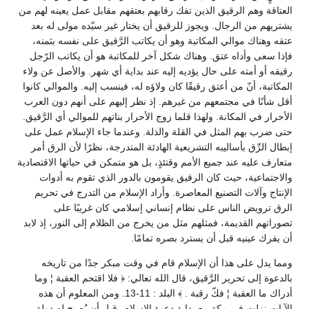
العتاقة وهم الرقيق الذين تفك رقابهم بعتقهم مقابل عمل يعينه لهم من
يشتريهم من الرجال. ويجوز للرقيق أن يختار غير سيّده مولى له بعد
عتقه وهناك موالي المكاتبة وهو أن يكاتب الرَّقيق على نفسه بثمنه،
فإذا سعى وأداه عتق. وهناك شكل آخر للمكاتبة هو أن يكاتب الرّجل
رقيقه أو أمته على حال يؤديه إليه عند بداية أي شهر. والأصل عن ولاء
المكاتبة، أنّ من أعتق رقيقًا كان ولاؤه له، فينسب إليه. والموالي كانوا
أقل شأنًا في مجتمعهم من غيرهم. إذ نظر إليهم على أنهم دون العرب
الأحرار في المكانة. ولهذا قلما زوج الأحرار بناتهم للموالي أي الرَّقيق.
حتى ضرب بهم المثل في القلة والذلة. وعندما جاء الإسلام عمل على
إبطال الرِّق بأساليبه التشريعية الهادئة المتدرجة، نظرًا لأن الرق أمر
متعارف عليه عند جميع الأمم وقتئذٍ، بل هو متمكن في حياتها الاقتصادية
والاجتماعية، حيث كان الرقيق يقومون بالدور الذي تقوم به أدوات
الإنتاج وآلات التصنيع المعاصرة. وأراد الإسلام من التدرج في تحريم
الرق ترويض الناس على نظام إنساني إسلامي كان غريبًا على
تصوراتهم القديمة، فمثلهم مثل من يخرج من الظلام إلى النور، إذ لابد
أن يفرك عينيه قبل أن يسترد بصره تمامًا.
ومما يدل على هذا أن الإسلام قام في وقت مبكر جدًا من تاريخه
بالدعوة إلى تحرير الرَّقيق، قال الله تعالي: ﴿ فلا اقتحم العقبة ¦ وما
أدراك ما العقبة ¦ فكّ رقبة . ﴾ البلد : 11-13. ومن المعلوم أن هذه
الآيات نزلت في مكة مع بداية دعوة الإسلام، قبل أن يُصبح له دولة