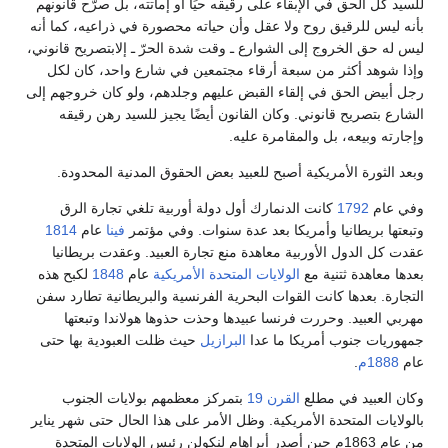
للسيد كل الحق في الإبقاء على رقيقه حيًا أو إماتته، بل صرّح قانونهم
بأنه ليس للرقيق روح ولا عقل وأن حياته محصورة في ذراعيه، كما أنه
ليس له حق الخروج إلى الشوارع ـ وقت شدة الحرّ ـ إلابتصريح قانوني،
وإذا شوهد أكثر من سبعة أرقاء مجتمعين في شارع واحد، كان لكل
رجل أبيض الحق في إلقاء القبض عليهم وجلدهم، ولو كان خروجهم إلى
الشارع بتصريح قانوني. وكان القانون أيضًا يجيز للسيد رهن رقيقه
وإجارته وبيعه، بل والمقامرة عليه.
وبعد الثورة الأمريكية أصبح للعبيد بعض الحقوق المدنية المحدودة.
وفي عام
1792
كانت الدنمارك أول دولة أوربية تلغي تجارة الرق
وتبعتها بريطانيا وأمريكا بعد عدة سنوات. وفي مؤتمر
فينا
عام
1814
عقدت كل الدول الأوربية معاهدة منع تجارة العبيد. وعقدت بريطانيا
بعدها معاهدة ثتنية مع
الولايات المتحدة الأمريكية
عام
1848
لكبح هذه
التجارة. بعدها كانت القوات البحرية الفرنسية والبريطانية تطارد سفن
مهربي العبيد. وحررت فرنسا عبيدها وحذت حذوها هولاندا وتبعتها
جمهوريات جنوب أمريكا ما عدا
البرازيل
حيث ظلت العبودية بها حتى
عام
1888م
.
وكان العبيد في مطلع
القرن 19
بتمركز معظمهم بولايات الجنوب
بالولايات المتحدة الأمريكية. وظل الأمر على هذا الحال حتى شهر يناير
من عام 1863م حين أصدر أبراهام لنكولن رئيس الولايات المتحدة