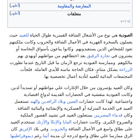
أظهر
المعارضة والمقاومة
أظهر
متعلقات
v
t
e
العبودية
هي نوع من الأشغال الشاقة القسرية طوال الحياة
للعبيد
حيث
يعملون بالسخرة القهرية في الأعمال الشاقة والحروب وكانت ملكيتهم
تعود للشخاص الذين يستعبدونهم. وكانوا يباعون بأسواق النخاسة أو
يشترون في
تجارة الرقيق
بعد اختطافهم من مواطنهم أويهدي بهم
مالكوهم. وممارسة العبودية ترجع لأزمان ما قبل التاريخ عندما تطورت
الزراعة
بشكل متنامٍ، فكان الحاجة ماسة للأيدي العاملة. فلجأت
المجتمعات البدائية للعبيد لتأدية أعمال تخصصية بها.
وكان العبيد يؤسرون من خلال الإغارات علي مواطنهم أو تسديداً لدين.
وكانت العبودية متفشية في الحضارات القديمة لدواعٍ اقتصادية
واجتماعية. لهذا كانت حضارات
الصين
وبلاد الرافدين
والهند
تستعمل
العبيد في الخدمة المنزلية أو العسكرية والإنشائية والبنائية الشاقة.
وكان
قدماء المصريين
يستعلون العبيد في تشييد القصور الملكية
والصروح الكبرى. وكانت حضارات
المايا
والإنكا
والأزتك
تستخدم العبيد
على نطاق واسع في الأعمال الشاقة
والحروب
. وفي بلاد
الإغريق
كان
الرق ممارسا علي نطاق واسع لدرجة أن مدينة
أثينا
رغم
ديموقراطينها