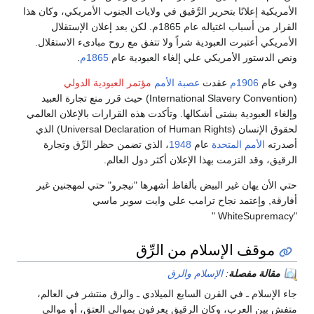
الأمريكية إعلانًا بتحرير الرَّقيق في ولايات الجنوب الأمريكي، وكان هذا
القرار من أسباب اغتياله عام 1865م. لكن بعد إعلان الإستقلال
الأمريكي أعتبرت العبودية شراً ولا تتفق مع روح مبادىء الاستقلال.
ونص الدستور الأمريكي علي إلغاء العبودية عام
1865م
.
وفي عام
1906م
عقدت
عصبة الأمم
مؤتمر العبودية الدولي
(International Slavery Convention) حيث قرر منع تجارة العبيد
وإلغاء العبودية بشتى أشكالها. وتأكدت هذه القرارات بالإعلان العالمي
لحقوق الإنسان (Universal Declaration of Human Rights) الذي
أصدرته
الأمم المتحدة
عام
1948
، الذي تضمن حظر الرِّق وتجارة
الرقيق، وقد التزمت بهذا الإعلان أكثر دول العالم.
حتي الأن يهان غير البيض بألفاظ أشهرها "نيجرو" حتي لمهجنين غير
أفارقة, وإعتمد نجاح ترامب علي وايت سوبر ماسي
"WhiteSupremacy "
موقف الإسلام من الرِّق
مقالة مفصلة
:
الإسلام والرق
جاء الإسلام ـ في القرن السابع الميلادي ـ والرق منتشر في العالم،
متفشٍ بين العرب، وكان الرقيق يعرفون بموالي العتق، أو موالي