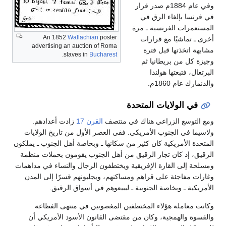
وفي عام 1884م صدر قرار
في فرنسا بإلغاء الرق في
المستعمرات الفرنسية ـ مرة
An 1852
Wallachian
poster
أخرى ـ تماشيًا مع قرارات
advertising an auction of Roma
مشابهة اتخذتها قبل فترة
.
slaves in
Bucharest
وجيزة كل من بريطانيا ثم
البرتغال، فتبعتها هولندا
والدنمارك عام 1860م.
في الولايات المتحدة
ومع التوسع الزراعي هناك في منتصف
القرن 17
زادت أعدادهم.
ولاسيما في الجنوب الأمريكي. ففي العصر الأول من تاريخ الولايات
المتحدة الأمريكية كان كثير من سكانها ـ وبخاصة أهل الجنوب ـ يملكون
الرقيق، إذ كان تجار الرقيق من أهل الجنوب يقومون بحملات منظمة
ومسلحة إلى القارة الإفريقية ويختطفون الرجال والنساء في مداهمات
وغارات مفاجئة على قراهم ومساكنهم، ويجلبونهم قسرًا إلى المدن
الأمريكية ـ وبخاصة الجنوبية ـ ليبيعوهم في أسواق الرقيق.
وكانت معاملة هؤلاء المختطفين المغصوبين في منتهى الفظاعة
والقسوة والهمجية، وكان من مقتضى القانون الأسود الأمريكي أن