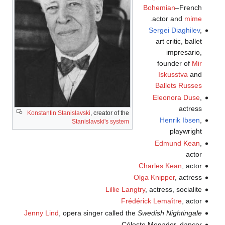
Bohemian
–French
.
actor and
mime
Sergei Diaghilev
,
art critic, ballet
impresario,
founder of
Mir
Iskusstva
and
Ballets Russes
Eleonora Duse
,
actress
Konstantin Stanislavski
, creator of the
Henrik Ibsen
,
Stanislavski's system
playwright
Edmund Kean
,
actor
Charles Kean
, actor
Olga Knipper
, actress
Lillie Langtry
, actress, socialite
Frédérick Lemaître
, actor
Jenny Lind
, opera singer called the
Swedish Nightingale
Céleste Mogador, dancer