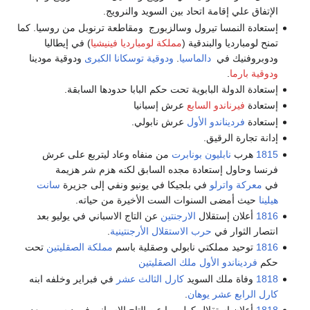
الإتفاق علي إقامة اتحاد بين السويد والنرويج.
إستعادة النمسا تيرول وسالزبورج ومقاطعة ترنوبل من روسيا. كما
تمنح لومبارديا والبندقية (
مملكة لومبارديا فينيشيا
) في إيطاليا
ودوبروفنيك في
دالماسيا
.
ودوقية توسكانا الكبرى
ودوقية مودينا
ودوقية بارما
.
إستعادة الدولة البابوية تحت حكم البابا حدودها السابقة.
إستعادة
فيرناندو السابع
عرش إسبانيا
إستعادة
فرديناندو الأول
عرش نابولي.
إدانة تجارة الرقيق.
1815
هرب
نابليون بونابرت
من منفاه وعاد ليتربع على عرش
فرنسا وحاول إستعادة مجده السابق لكنه هزم شر هزيمة
في
معركة واترلو
في بلجيكا في يونيو ونفي إلى جزيرة
سانت
هيلينا
حيث أمضى السنوات الست الأخيرة من حياته.
1816
أعلان إستقلال
الارجنتين
عن التاج الاسباني في يوليو بعد
انتصار الثوار في
حرب الاستقلال الأرجنتينية
.
1816
توحيد مملكتي نابولي وصقلية باسم
مملكة الصقليتين
تحت
حكم
فرديناندو الأول ملك الصقليتين
1818
وفاة ملك السويد
كارل الثالث عشر
في فبراير وخلفه ابنه
كارل الرابع عشر يوهان
.