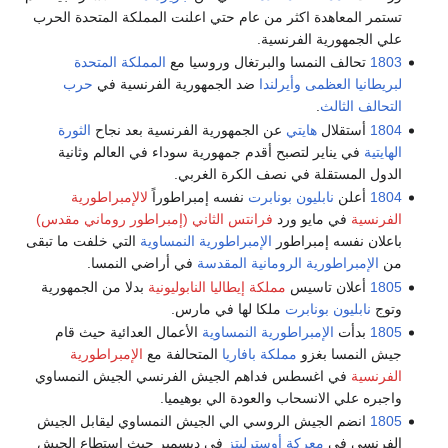
تستمر المعاهدة اكثر من عام حتي اعلنت المملكة المتحدة الحرب
علي الجمهورية الفرنسية.
1803
تحالف النمسا والبرتغال وروسيا مع
المملكة المتحدة
لبريطانيا العظمى وأيرلندا
ضد الجمهورية الفرنسية في
حرب
التحالف الثالث
.
1804
أستقلال
هايتي
عن الجمهورية الفرنسية بعد نجاح
الثورة
الهايتية
في يناير لتصبح أقدم جمهورية سوداء في العالم وثانية
الدول المستقلة في نصف الكرة الغربي.
1804
أعلن
نابليون بونابرت
نفسه إمبراطوراً
لالإمبراطورية
الفرنسية
في مايو ورد
فرانتس الثاني (إمبراطور روماني مقدس)
باعلان نفسه إمبراطور
الإمبراطورية النمساوية
التي خلفت ما تبقى
من
الإمبراطورية الرومانية المقدسة
في أراضي النمسا.
1805
أعلان تاسيس
مملكة إيطاليا النابوليونية
بدلا من الجمهورية
وتوج
نابليون بونابرت
ملكا لها في مارس.
1805
بدأت
الإمبراطورية النمساوية
الأعمال العدائية حيث قام
جيش النمسا بغزو
مملكة بافاريا
المتحالفة مع
الإمبراطورية
الفرنسية
في اغسطس فداهم الجيش الفرنسي الجيش النمساوي
واجبره علي الانسحاب والعودة الي بوهيميا.
1805
انضم الجيش الروسي الي الجيش النمساوي ليقابل الجيش
الفرنسي في
معركة أوسترليتز
في ديسمبر حيث استطاع الجيش