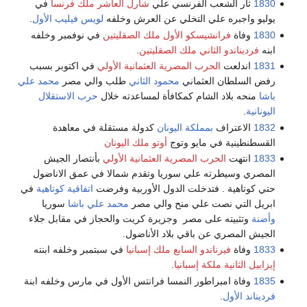
1830
ثار الشعب الفرنسي علي
شارل العاشر ملك فرنسا
في
يوليو واجبره علي التخلي عن العرش وخلفه
لويس فيليب الأول
.
1830
وفاة
فرانشيسكو الأول ملك الصقليتين
في نوفمبر وخلفه
ابنه
فرديناندو الثاني ملك الصقليتين
.
1831
اندلعت
الحرب المصرية العثمانية الأولي
في اكتوبر بسبب
رفض السلطان العثماني
محمود الثاني
طلب والي مصر
محمد علي
باشا
منحه بلاد الشام كمكافأة لمساعدته خلال
حرب الاستقلال
اليونانية
.
1832
الاعتراف
بمملكة اليونان
كدولة مستقلة في معاهدة
القسطنطينية في مايو وتوج
أوتو ملك اليونان
1833
انتهت
الحرب المصرية العثمانية الأولي
بأنتصار الجيش
المصري وسيطرته علي سوريا وتقدم شمالا في عمق الاناضول
حتي كوتاهية . فتدخلت الدول الأوربية وفرضت
اتفاقية كوتاهية
في
ابريل التي نصت علي منح والي مصر
محمد علي باشا
سوريا
وأضنة
وتثبيته على مصر وجزيرة كريت والحجاز في مقابل جلاء
الجيش المصري عن باقي بلاد الأناضول.
1833
وفاة
فيرناندو السابع ملك إسبانيا
في سبتمبر وخلفه ابنته
إيزابيل الثانية ملكة إسبانيا
.
1835
وفاة امبراطور النمسا فرانتس الأول في مارس وخلفه ابنة
فرديناند الأول
.