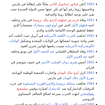
1861
أعلن
فيكتور ايمانويل الثاني
ملكاً على إيطاليا في مارس
وعاصمتها روما رغم أنها لم تكن حينها ضمن الدولة الجديدة حيث
بقي علي توحيد ايطاليا روما والبندقية.
1861
وفاة
فريدرش فيلهلم الرابع ملك بروسيا
في يناير وخلفه
اخيه
فيلهلم الأول
الذي عين
أوتو فون بسمارك
مستشاراً الذي
خطط لتحقيق الوحدة الالمانية بالحديد والدم.
1861
اندلعت
الحرب الأهلية الأمريكية
في أبريل حيث أعلنت أحد
عشر ولاية جنوبية انفصالها عن الولايات المتحدة وتشكيل
الولايات
الكونفدرالية الأمريكية
بسبب رفضها قوانين تحرير العبيد.
1861
وفاة السلطان العثماني
عبد المجيد الأول
في يونيو وخلفه
اخيه
عبد العزيز الأول
1863
أسس
هنري دونان
الصليب الأحمر
في جنيف سويسر في
فبراير.
1863
عُزل
أوتو ملك اليونان
واختارت الجمعية الوطنية اليونانية
جورج الأول ملك اليونان
في مارس.
1864
تحالفت
مملكة بروسيا
والإمبراطورية النمساوية
في حرب
الدوقيات الدانماركية ضد
الدنمارك
لحيازة دوقيتي
شلسفيغ
وهولشتاين
انتهت الحرب بسرعة لصالح التحالف النمساوي
البروسي.
1865
انتهت
الحرب الأهلية الأمريكية
باستسلام جميع الجيوش