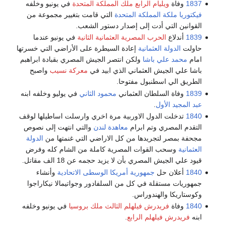
1837
وفاة
ويليام الرابع ملك المملكة المتحدة
في يونيو وخلفه
فيكتوريا ملكة المملكة المتحدة
التي قامت بتغيير مجموعة من
القوانين التي أدت إلى إصدار دستور الشعب.
1839
أندلاع
الحرب المصرية العثمانية الثانية
في يونيو عندما
حاولت
الدولة العثمانية
إعادة السيطرة على الأراضي التي خسرتها
امام
محمد علي باشا
ولكن انتصر الجيش المصري بقبادة ابراهبم
باشا علي الجيش العثماني الذي ابيد في
معركة نسيب
واصبح
الطريق الي اسطنبول مفتوحا.
1839
وفاة السلطان العثماني
محمود الثاني
في يوليو وخلفه ابنه
عبد المجيد الأول
.
1840
تدخلت الدول الاوربية مرة اخري وارسلت اساطيلها لوقف
التقدم المصري وتم ابرام
معاهدة لندن
والتي انتهت إلى نصوص
مجحفة بمصر لتجريدها من كل الاراضي التي غنمتها من
الدولة
العثمانية
وسحب القوات المصرية كاملة من الشام كله وفرض
قيود علي الجيش المصري بأن لا يزيد حجمه عن 18 الف مقاتل.
1840
أعلان حل
جمهورية أمريكا الوسطى الاتحادية
وأنشاء
جمهوريات مستقلة في كل من السلفادور وجواتيمالا نيكاراجوا
وكوستاريكا والهندوراس.
1840
وفاة
فريدرش فيلهلم الثالث ملك بروسيا
في يونيو وخلفه
ابنه
فريدرش فيلهلم الرابع
.