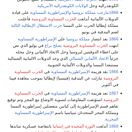
الكونفدرالية وحل
الولايات الكونفدرالية الأمريكية
.
1866تنازعت
مملكة بروسيا
والإمبراطورية النمساوية
على قيادة
الدويلات الألمانية أندلعت
الحرب النمساوية البروسية
فأعلنت
مملكة إيطاليا الحرب على النمسا
حرب الاستقلال الإيطالية الثالثة
لضم البندقية في يونيو.
1866
بعد انتصار
مملكة بروسيا
علي
الإمبراطورية النمساوية
انتهت
الحرب النمساوية البروسية
بصلح براغ
في يوليو الذي نص
على اعطاء الدوقيتين لبروسيا وحل الاتحاد الألماني وحل محله
جزئياً
الاتحاد الألماني الشمالي
الذي وحد الدويلات الالمانية الشمالية
مستبعدا النمسا والدويلات الألمانية الجنوبية.
1866
بعد هزيمة
الإمبراطورية النمساوية
في
الحرب النمساوية
البروسية
تنازلت عن البندقية (فينسيا) لإيطاليا بموجب معاهدة فيينا
في أكتوبر.
1867
بعد هزيمة
الإمبراطورية النمساوية
في
الحرب النمساوية
البروسية
استؤنفت المفاوضات لتسوية الاوضاع مع المجر وتم توقيع
تفاهم قسم الإمبراطورية إلى كيانين منفصلين إمبراطورية النمسا
ومملكة المجر المتحدتان سياسيا باسم
الإمبراطورية النمساوية
المجرية
.
1868
أندلعت
الثورة المجيدة في إسبانيا
بانتفاضة عسكرية ساندها