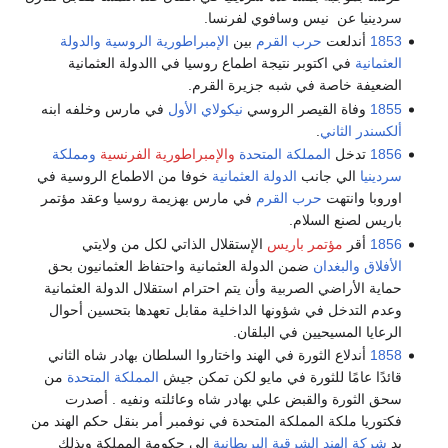
سردينيا عن نيس وسافوي لفرنسا.
1853
أندلعت
حرب القرم
بين
الإمبراطورية الروسية
والدولة
العثمانية
في اكتوبر نتيجة اطماع روسيا في االدولة العثمانية
الضعيفة خاصة في شبه جزيرة القرم.
1855
وفاة القيصر الروسي
نيكولاي الأول
في مارس وخلفه ابنه
ألكسندر الثاني
.
1856
تدخل
المملكة المتحدة
والإمبراطورية الفرنسية
ومملكة
سردينيا
الي جانب
الدولة العثمانية
خوفا من الاطماع الروسية في
اوروبا وانتهت
حرب القرم
في مارس بهزيمة روسيا وعقد مؤتمر
باريس لصنع السلام.
1856
أقر
مؤتمر باريس
الإستقلال الذاتي لكل من ولايتي
الأفلاق
والبغدان
ضمن الدولة العثمانية واحتفاظ العثمانيون بحق
حماية الأراضي الصربية وأن يتم احترام استقلال الدولة العثمانية
وعدم التدخل في شؤونها الداخلية مقابل تعهدها بتحسين أحوال
الرعايا المسيحيين في البلقان.
1858
أندلاع الثورة في الهند واختاروا السلطان بهادر شاه الثاني
قائدًا عامًا للثورة في مايو لكن تمكن جيش
المملكة المتحدة
من
سحق الثورة والقبض علي بهادر شاه وعائلته ونفيه . أصدرت
فكتوريا ملكة المملكة المتحدة في نوفمبر أمر بنقل حكم الهند من
يد
شركة الهند الشرقية البريطانية
إلى حكومة المملكة وبذلك