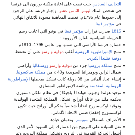
التحالف السادس
حيث نصت علي اعادة ملكية بوربون الي فرنسا
في شخص الملك
لويس الثامن عشر
. وإجبار فرنسا على الرجوع
إلى حدودها عام 1795م. قدمت المعاهدة مسودة للاتفاق النهائي
في
مؤتمر فيينا
.
1815
صدرت قرارات
مؤتمر فيينا
في يونيو التي اعادت رسم
الخريطة السياسية للقارة الأوروبية :
خسارة فرنسا للأراضي التي ضمتها بين عامي 1795- 1810م.
تمنح
الإمبراطورية الروسية
أغلب
دوقية وارسو
على أن تحتفظ
دوقية فنلندا الكبرى
.
تمنح
مملكة بروسيا
جزء من
دوقية وارسو
ووستفاليا
وأراضي
شمال الراين وبوميرانيا السويدية و40 ٪ من
مملكة ساكسونيا
.
إنشاء اتحاد ألماني من 38 دويلة كانت تشكل بمجملها
الإمبراطورية
الرومانية المقدسة
برئاسة الإمبراطور النمساوي.
توحيد هولندا وجنوب هولندا (ً بلجيكا ) في نظام ملكي دستوري
يحكمه ملك من عائلة أورانج. تشكل المملكة المتحدة الهولندية
ودوقية لوكسمبورج اتحاداً شخصياً بحكم آل أورانج حيث تكون
لوكسمبورج (فقط) ضمن الاتحاد الألماني.
الأعتراف باستقلال
سويسرا
وضمان حيادها.
نقل السيادة علي النرويج من الدنمارك إلى السويد الأمر الذي
أشعل الحركة القومية في النرويج وتشكيل مملكة النرويج وتم