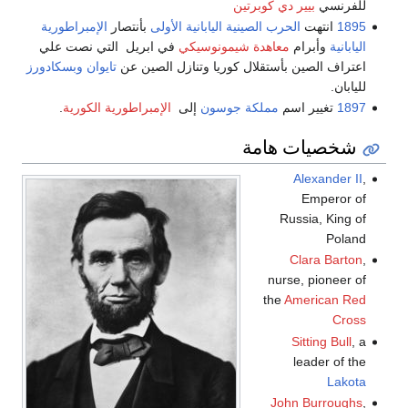
للفرنسي
بيير دي كوبرتين
1895
انتهت
الحرب الصينية اليابانية الأولى
بأنتصار
الإمبراطورية
اليابانية
وأبرام
معاهدة شيمونوسيكي
في ابريل التي نصت علي
اعتراف الصين بأستقلال كوريا وتنازل الصين عن
تايوان
وبسكادورز
لليابان.
1897
تغيير اسم
مملكة جوسون
إلى
الإمبراطورية الكورية
.
شخصيات هامة
Alexander II
,
Emperor of
Russia, King of
Poland
Clara Barton
,
nurse, pioneer of
the
American Red
Cross
Sitting Bull
, a
leader of the
Lakota
John Burroughs
,