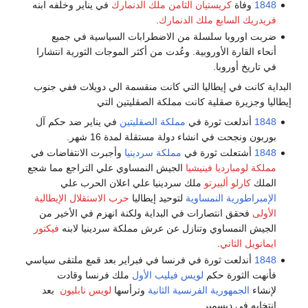
1848
وفاة
كريستيان الثامن ملك الدنمارك
في يناير وخلفه ابنه
فريدريك السابع ملك الدنمارك
.
ضربت اوروبا سلسلة من الاضطرابات السياسية في جميع
أنحاء القارة الأوروبية. وعُدت من أكثر الموجات الثورية انتشارا
في تاريخ أوروبا.
البداية كانت في إيطاليا التي كانت منقسمة الي دويلات ففي جنوب
إيطاليا وجزيرة صقلية كانت مملكة الصقليتين التي
1848
أندلعت ثورة في
مملكة الصقليتين
في يناير ضد حكم آل
بوربون ونجحت في انشاء دولة مستقلة لمدة 16 شهر.
1848
أشتعلت ثورة في
مملكة سردينيا
وأجبرت الانتفاضات في
مملكة لومبارديا فينيشيا
الجيش النمساوي علي التراجع مما شجع
الملك
كارلو ألبيرتو
ملك سردينيا علي اعلان الحرب علي
الإمبراطورية النمساوية
لتوحيد إيطاليا
حرب الاستقلال الإيطالية
الأولى
فحقق انتصارات في البداية ولكنة انهزم في الأخير من
الجيش النمساوي وتنازل عن عرش مملكة سردينيا لابنه
فيكتور
ايمانويل الثاني
.
1848
أندلعت ثورة في فرنسا في فبراير بعد قمع ملتقى سياسي
فأنهت الثورة حكم
لويس فيليب الأول
ملك فرنسا وقادت
لإنشاء
الجمهورية الفرنسية الثانية
وترأسها
لويس نابليون
بعد
انتخابه في ديسمبر .