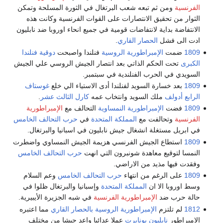
الفرنسية
ومن ثم تبعه شعب البرتغال في الثورة المسلحة وتمكن
الثوار من تحقيق الانتصارات على القوات الفرنسية وكانت هذه
الانتفاضة بداية لانتفاضات قومية في جميع انحاء اوروبا ضد نابليون
ادت الى فشل
الحصار القاري
.
1809
ضمت
الإمبراطورية الروسية
فنلندا واصبحت
دوقية فنلندا
الكبرى
تحت الحكم الذاتي بعد انتصار الجيش الروسي علي الجيش
السويدي في الحرب الفنلندية في سبتمبر.
1809
بعد خسارة السويد لفنلندا أدى الاستياء الي خلع
غوستاف
الرابع أدولف
ملك السويد وانتخاب عمه
كارل الثالث عشر
.
1809
فضت
الإمبراطورية النمساوية
التحالف مع
الإمبراطورية
الفرنسية
وتحالفت مع
المملكة المتحدة
في
حرب التحالف الخامس
في ابريل مستغلة انشغال جيش نابليون في اسبانيا والبرتغال.
1809
استطاع الجيش الفرنسي هزيمة الجيش النمساوي واضطرت
النمسا لتوقيع معاهدة شونبرون التي انهت
حرب التحالف الخامس
وفقدت فيها مذيد من الاراضي.
1809
على الرغم من انتهاء
حرب التحالف الخامس
وعم السلام
وسط اوروبا الا ان
المملكة المتحدة
وإسبانيا والبرتغال ظلوا في
حالة حرب ضد
الإمبراطورية الفرنسية
في شبه الجزيرة الأيبيرية.
1812
لم تلتزم
الإمبراطورية الروسية
بالحصار القاري
مما اعتبره
الإمبراطور
نابليون بونابرت
عملا عدائيا واعد جيشا من مختلف