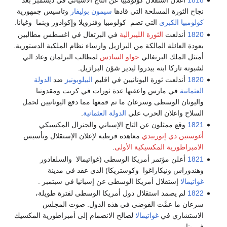
1818
أعلان استقلال كولومبيا عن التاج الاسباني في ديسمبر بعد
نجاح الثورة المسلحة التي قادها
سيمون بوليفار
وتاسيس جمهورية
كولومبيا الكبرى
التي تضم كولومبيا وفنزويلا وإكوادور وبنما وغيانا.
1820
أندلعت
الثورة الليبرالية
في البرتغال في اغسطس مطالبين
بعودة العائلة المالكة من البرازيل وارساء نظام الملكية الدستورية.
أمتثل الملك البرتغالي
جواو السادس
لمطالب البرلمان وعاد الي
لشبونة تاركا ابنه بيدروا ليدير شؤن البرازيل.
1820
أندلعت ثورة اليونانيين في اقليم
البيلوبونيز
ضد
الدولة
العثمانية
في مارس واعقبها عدة ثورات في كريت ومقدونيا
واليونان الوسطى وسرعان ما تم قمعها مما دفع اليونانيين لحمل
السلاح واعلان الحرب علي
الدولة العثمانية
.
1821
وقع ممثلون عن التاج الإسباني والجنرال المكسيكي
أغوستين دي إتوربيدي
معاهدة قرطبة لإعلان الإستقلال وتأسيس
الامبراطورية المكسيكية الأولى
.
1821
أعلن مؤتمر أمريكا الوسطى (غواتيمالا والسلفادور
وهندوراس ونيكاراغوا وكوستريكا) الذي عقد في مدينة
غواتيمالا
إستقلال أمريكا الوسطى عن إسبانيا في سبتمبر .
1822
لم يصمد استقلال دول أمريكا الوسطى لفترة طويلة،
سرعان ما عمَّت الفوضى في هذه الدول. صوت المجلس
الاستشاري في
غواتيمالا
لصالح الانضمام إلى أمبراطورية المكسيك
في يناير.