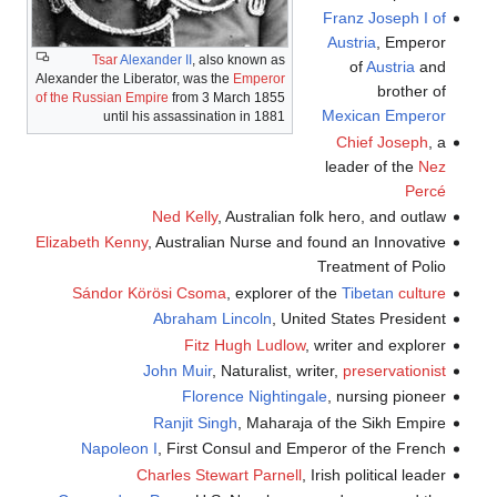
Franz Joseph I of
Austria
, Emperor
Tsar
Alexander II
, also known as
of
Austria
and
Alexander the Liberator, was the
Emperor
brother of
of the Russian Empire
from 3 March 1855
Mexican Emperor
until his assassination in 1881
Chief Joseph
, a
leader of the
Nez
Percé
Ned Kelly
, Australian folk hero, and outlaw
Elizabeth Kenny
, Australian Nurse and found an Innovative
Treatment of Polio
Sándor Körösi Csoma
, explorer of the
Tibetan
culture
Abraham Lincoln
, United States President
Fitz Hugh Ludlow
, writer and explorer
John Muir
, Naturalist, writer,
preservationist
Florence Nightingale
, nursing pioneer
Ranjit Singh
, Maharaja of the Sikh Empire
Napoleon I
, First Consul and Emperor of the French
Charles Stewart Parnell
, Irish political leader