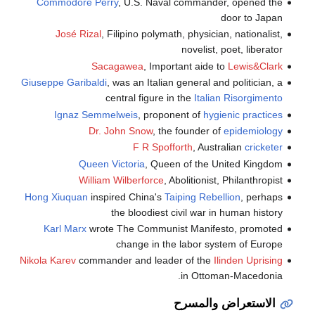
Commodore Perry
, U.S. Naval commander, opened the
door to Japan
José Rizal
, Filipino polymath, physician, nationalist,
novelist, poet, liberator
Sacagawea
, Important aide to
Lewis&Clark
Giuseppe Garibaldi
, was an Italian general and politician, a
central figure in the
Italian Risorgimento
Ignaz Semmelweis
, proponent of
hygienic practices
Dr. John Snow
, the founder of
epidemiology
F R Spofforth
, Australian
cricketer
Queen Victoria
, Queen of the United Kingdom
William Wilberforce
, Abolitionist, Philanthropist
Hong Xiuquan
inspired China's
Taiping Rebellion
, perhaps
the bloodiest civil war in human history
Karl Marx
wrote The Communist Manifesto, promoted
change in the labor system of Europe
Nikola Karev
commander and leader of the
Ilinden Uprising
in Ottoman-Macedonia.
الاستعراض والمسرح