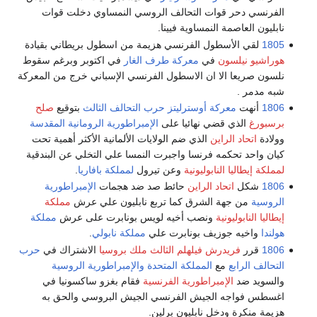
الفرنسي دحر قوات التحالف الروسي النمساوي دخلت قوات
نابليون العاصمة النمساوية فيينا.
1805
لقي الأسطول الفرنسي هزيمة من اسطول بريطاني بقيادة
هوراشيو نيلسون
في
معركة طرف الغار
في اكتوبر وبرغم سقوط
نلسون صريعا الا ان الاسطول الفرنسي الإسباني خرج من المعركة
شبه مدمر .
1806
أنهت
معركة أوسترليتز
حرب التحالف الثالث
بتوقيع
صلح
برسبورغ
الذي قضي نهائيا على
الإمبراطورية الرومانية المقدسة
وولادة
اتحاد الراين
الذي ضم الولايات الألمانية الأكثر أهمية تحت
كيان واحد تحكمه فرنسا واجبرت النمسا علي التخلي عن البندقية
لمملكة إيطاليا النابوليونية
وعن تيرول
لمملكة بافاريا
.
1806
شكل
اتحاد الراين
حائط صد ضد هجمات
الإمبراطورية
الروسية
من جهة الشرق كما تربع نابليون علي عرش
مملكة
إيطاليا النابوليونية
ونصب أخيه لويس بونابرت على عرش
مملكة
هولندا
واخيه جوزيف بونابرت علي
مملكة نابولي
.
1806
قرر
فريدرش فيلهلم الثالث ملك بروسيا
الاشتراك في
حرب
التحالف الرابع
مع
المملكة المتحدة
والإمبراطورية الروسية
والسويد ضد
الإمبراطورية الفرنسية
فقام بغزو ساكسونيا في
اغسطس فواجه الجيش الفرنسي الجيش البروسي والحق به
هزيمة منكرة ودخل نابليون برلين.