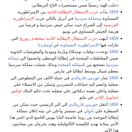
دخلت الهند رسميًا ضمن مستعمرات التاج البريطاني.
1859
بدأت
حرب الاستقلال الإيطالية الثانية
بين الإمبراطورية
النمساوية
ومملكة سردينيا
في أبريل بالتالي جرت
الإمبراطورية
الفرنسية
إلى الصراع حيث تمكن جيش سردينيا و فرنسا من
هزيمة الجيش النمساوي في يونيو.
1859
أنتهت
حرب الاستقلال الإيطالية الثانية
بمعاهدة زيوريخ
التي
تنازلت فيها
الإمبراطورية النمساوية
عن
لومبارديا
1860
توحدت دوقيات توسكانا وبارما ومودينا والمفوضيات البابوية
ضمن المقاطعات المتحدة في إيطاليا الوسطى وانضموا الي
مملكة
سردينيا
بتشجيع من
المملكة المتحدة
وبذلك شملت مملكة سردينيا
معظم شمال ووسط ايطاليا في مارس.
1860
سار
جوزيبي غاريبالدي
في حملة الالف من المتطوعين الي
صقلية وانضم اليه جماعات المتمردين وتمكن من الاستيلاء علي
صقلية واعلن نفسه ديكتاتور علي صقليه تحت حكم الملك
فيكتور
ايمانويل الثاني
في مايو.
1860
أنتقل
جوزيبي غاريبالدي
الي البر الرئيسي حيث تمكن من
السيطرة علي
نابولي
في سبتمبر وأعلن عن نيته إعلان مملكة
إيطاليا الموحدة من روما عاصمة البابا بيوس التاسع الذي اعتبر هذا
الأمر بمثابة تهديد للكنيسة الكاثوليكية وهدد بحرمان من يساندون
هذا الأمر.