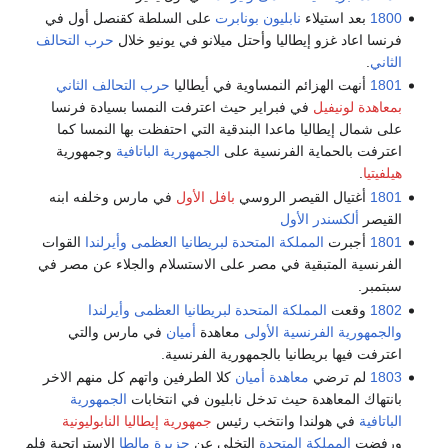
1800
بعد استيلاء
نابليون بونابرت
على السلطة كقنصل أول في
فرنسا اعاد غزو إيطاليا وأحتل ميلانو في يونيو خلال
حرب التحالف
الثاني
.
1801
أنهت الهزائم النمساوية في أيطاليا
حرب التحالف الثاني
بمعاهدة لونيفيل
في فبراير حيث اعترفت النمسا بسيادة فرنسا
على شمال إيطاليا ماعدا البندقية التي احتفظت بها النمسا كما
اعترفت بالحماية الفرنسية على
الجمهورية الباتافية
وجمهورية
هيلفيتيا
.
1801
أغتيال القيصر الروسي
بافل الأول
في مارس وخلفه ابنه
القيصر
ألكسندر الأول
1801
أجبرت
المملكة المتحدة لبريطانيا العظمى وأيرلندا
القوات
الفرنسية المتبقية في مصر على الاستسلام والجلاء عن مصر في
سبتمبر.
1802
وقعت
المملكة المتحدة لبريطانيا العظمى وأيرلندا
والجمهورية الفرنسية الأولى
معاهدة
أميان
في مارس والتي
اعترفت فيها بريطانيا بالجمهورية الفرنسية.
1803
لم ترضي
معاهدة أميان
كلا الطرفين واتهم كل منهم الاخر
بانتهاك المعاهدة حيث تدخل نابليون في انتخابات
الجمهورية
الباتافية
في هولندا وانتخب رئيس
جمهورية إيطاليا النابوليونية
ورفضت
المملكة المتحدة
التخلي عن
جزيرة مالطا
الاستراتجية فلم