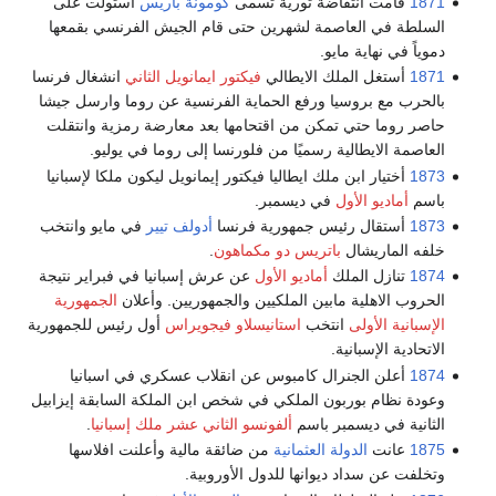
1871
قامت انتفاضة ثورية تسمى
كومونة باريس
استولت على
السلطة في العاصمة لشهرين حتى قام الجيش الفرنسي بقمعها
دموياً في نهاية مايو.
1871
أستغل الملك الايطالي
فيكتور ايمانويل الثاني
انشغال فرنسا
بالحرب مع بروسيا ورفع الحماية الفرنسية عن روما وارسل جيشا
حاصر روما حتي تمكن من اقتحامها بعد معارضة رمزية وانتقلت
العاصمة الايطالية رسميًا من فلورنسا إلى روما في يوليو.
1873
أختيار ابن ملك ايطاليا فيكتور إيمانويل ليكون ملكا لإسبانيا
باسم
أماديو الأول
في ديسمبر.
1873
أستقال رئيس جمهورية فرنسا
أدولف تيير
في مايو وانتخب
خلفه الماريشال
باتريس دو مكماهون
.
1874
تنازل الملك
أماديو الأول
عن عرش إسبانيا في فبراير نتيجة
الحروب الاهلية مابين الملكيين والجمهوريين. وأعلان
الجمهورية
الإسبانية الأولى
انتخب
استانيسلاو فيجويراس
أول رئيس للجمهورية
الاتحادية الإسبانية.
1874
أعلن الجنرال كامبوس عن انقلاب عسكري في اسبانيا
وعودة نظام بوربون الملكي في شخص ابن الملكة السابقة إيزابيل
الثانية في ديسمبر باسم
ألفونسو الثاني عشر ملك إسبانيا
.
1875
عانت
الدولة العثمانية
من ضائقة مالية وأعلنت افلاسها
وتخلفت عن سداد ديوانها للدول الأوروبية.