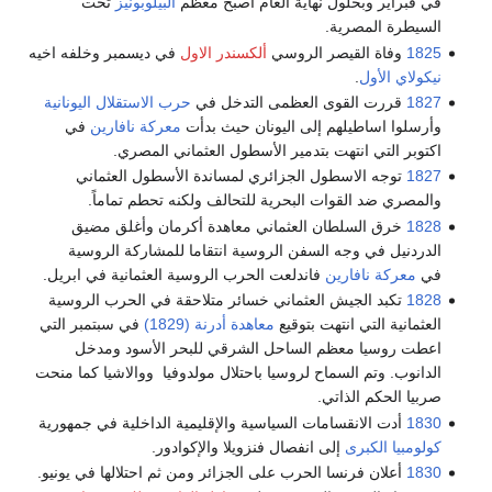
في فبراير وبحلول نهاية العام أصبح معظم
البيلوبونيز
تحت
السيطرة المصرية.
1825
وفاة القيصر الروسي
ألكسندر الاول
في ديسمبر وخلفه اخيه
نيكولاي الأول
.
1827
قررت القوى العظمى التدخل في
حرب الاستقلال اليونانية
وأرسلوا اساطيلهم إلى اليونان حيث بدأت
معركة نافارين
في
اكتوبر التي انتهت بتدمير الأسطول العثماني المصري.
1827
توجه الاسطول الجزائري لمساندة الأسطول العثماني
والمصري ضد القوات البحرية للتحالف ولكنه تحطم تماماً.
1828
خرق السلطان العثماني معاهدة أكرمان وأغلق مضيق
الدردنيل في وجه السفن الروسية انتقاما للمشاركة الروسية
في
معركة نافارين
فاندلعت الحرب الروسية العثمانية في ابريل.
1828
تكبد الجيش العثماني خسائر متلاحقة في الحرب الروسية
العثمانية التي انتهت بتوقيع
معاهدة أدرنة (1829)
في سبتمبر التي
اعطت روسيا معظم الساحل الشرقي للبحر الأسود ومدخل
الدانوب. وتم السماح لروسيا باحتلال مولدوفيا ووالاشيا كما منحت
صربيا الحكم الذاتي.
1830
أدت الانقسامات السياسية والإقليمية الداخلية في جمهورية
كولومبيا الكبرى
إلى انفصال فنزويلا والإكوادور.
1830
أعلان فرنسا الحرب على الجزائر ومن ثم احتلالها في يونيو.