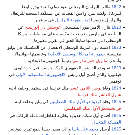
1822
طالب البرلمان البرتغالي بعودة ولي العهد بيدرو ايضا
للبرتغال ولكنه تمرد واعلن انفصاله عن المملكة المتحدة للبرتغال
والبرازيل مؤسسا
إمبراطورية البرازيل
في سبتمبر.
1823
تنازل الإمبراطور المكسيكي
أغوستين دي إتوربيدي
عن
السلطة في مارس وعرضت المكسيك على مقاطعات أمريكا
الوسطى التي ضمتها سابقاً الحق في تقرير مصيرها.
1823
اعلنت دول امريكا الوسطي الانفصال عن المكسيك في يوليو
مؤسسة
جمهورية أمريكا الوسطى الاتحادية
وعاصمتها جواتيمالا
وأنتخب
مانويل جوزيه ارسي
رئيساً للجمهورية الاتحادية.
1823
تم وضع الدستور الجمهوري للمكسيك من قبل جوادالوبي
فيكتوريا والذي أصبح أول رئيس
لالجمهورية المكسيكية الأولى
في
نوفمبر.
1824
وفاة
لويس الثامن عشر
ملك فرنسا في سبتمبر وخلفه اخيه
شارل العاشر ملك فرنسا
.
1825
وفاة
فرديناندو الأول ملك الصقليتين
في يناير وخلفه ابنه
فرانشيسكو الأول ملك الصقليتين
.
1825
أفتتاح أول سكك حديدية بخارية للقاطرات ناقلة الركاب في
المملكة المتحدة
.
1825
أرسل
محمد علي باشا
واالي مصر جيشا لقمع تمرد اليونانيين