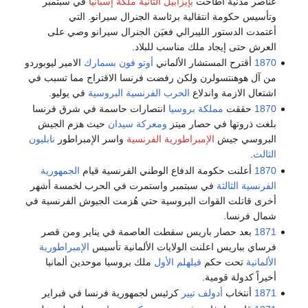
عناصر مدنية اطاحت
بإيزابيل الثانية ملكة إسبانيا
في سبتمبر
وتأسيس حكومة انتقالية برئاسة الجنرال سيرانو. التي
أعتمدت الدستور الليبرالي فعيَن الجنرال سيرانو وصي على
العرش حتى إيجاد ملك مناسب للبلاد.
1870
أقترح المستشار الألماني
أوتو فون بسمارك
الامير ليوبوردو
من آل هوهنتسولرن ولكن رفضت فرنسا الاقتراح مما تسبب في
اشتعال الازمة واندلاع
الحرب الفرنسية البروسية
في يوليو.
1870
حققت
مملكة بروسيا
انتصارات حاسمة في شرق فرنسا
بلغت ذروتها في حصار ميتز
ومعركة سيدان
حيث هزم الجيش
البروسي جيش
الإمبراطورية الفرنسية
واسر الإمبراطور
نابليون
الثالث
.
1870
أعلنت حكومة الدفاع الوطني الفرنسية قيام
الجمهورية
الفرنسية الثالثة
في سبتمبر واستمرت في الحرب لخمسة أشهر
أخرى قاتلت القوات البروسية حتي هُزمت الجيوش الفرنسية في
شمال فرنسا.
1871
بعد حصار باريس سقطت العاصمة في يناير ومن قصر
فرساي بباريس اعلنت الولايات الألمانية تأسيس
الإمبراطورية
الألمانية
تحت حكم
فيلهلم الأول
ملك بروسيا موحدين ألمانيا
أخيراً كدولة قومية.
1871
أنتخاب
أدولف تيير
كرئيس لجمهورية فرنسا في فبراير