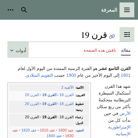
المعرفة
القائمة الرئيسية
بحث
أدوات
قرن 19
تبديل عرض جدول المحتويات
مقالة
ناقش هذه الصفحة
أدوات
القرن التاسع عشر
هو الفترة الزمنية الممتدة من اليوم الأول لعام
1801
إلى اليوم الأخير من عام
1900
حسب
التقويم الميلادي
.
شهد هذا القرن
الألفية 2
الألفية:
أستكمال السيطرة
القرن 18
القرن 19
القرن 20
القرون:
البريطانية متحكمةً
القرن 18
القرن 19
القرن 20
خطوط
بأكثر من ربع سكان
زمنية:
الأرض
في حين
القرن 18
القرن 19
القرن 20
زعماء
بدأت كل من
الدول:
الإمبراطورية
عقد 1800
عقد 1810
عقد 1820
عقد
العقود
:
الإسبانية
1830
عقد 1840