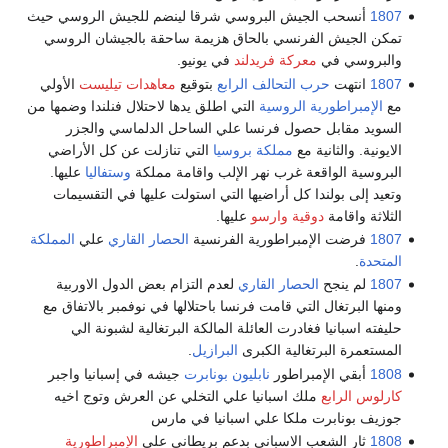
1807
أنسحب الجيش البروسي شرقا لينضم للجيش الروسي حيث
تمكن الجيش الفرنسي بالحاق هزيمة ساحقة بالجيشان الروسي
والبروسي في
معركة فريدلند
في يونيو.
1807
انتهت
حرب التحالف الرابع
بتوقيع
معاهدات تيليست
الأولي
مع
الإمبراطورية الروسية
التي اطلق يدها لاحتلال فنلندا وضمها من
السويد مقابل حصول فرنسا علي الساحل الدلماسي والجزر
الايونية. والثانية مع
مملكة بروسيا
التي تنازلت عن كل الأراضي
البروسية الواقعة غرب نهر الإلب واقامة مملكة
وستفاليا
عليها.
وتعيد إلى بولندا كل أراضيها التي استولت عليها في التقسيمات
الثلاثة واقامة
دوقية وارسو
عليها.
1807
فرضت الإمبراطورية الفرنسية
الحصار القاري
علي
المملكة
المتحدة
.
1807
لم ينجح
الحصار القاري
لعدم التزام بعض الدول الاوربية
ومنها البرتغال التي قامت فرنسا باحتلالها في نوفمبر بالاتفاق مع
حليفته اسبانيا فغادرت العائلة المالكة البرتغالية لشبونة الي
المستعمرة البرتغالية الكبرى
البرازيل
.
1808
أبقي الإمبراطور
نابليون بونابرت
جيشه في إسبانيا واجبر
كارلوس الرابع
ملك اسبانيا علي التخلي عن العرش وتوج اخيه
جوزيف بونابرت ملكا علي اسبانيا في مارس
1808
ثار الشعب الاسباني بدعم بريطاني علي
الإمبراطورية