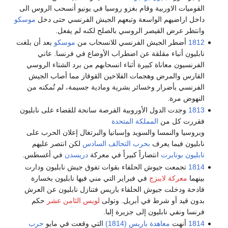
القوميات الاوربية وقام بغزو روسيا في يونيو أنسحب الروس الى
داخل اراضيهم الواسعة وتبعهم الجيش الفرنسي حتى دخل
موسكو
وانتظر عرض القيصر الروسي بالصلح لكنه لم يفعل.
1812
أضطر الجيش الفرنسي للانسحاب من
موسكو
بعد أن بلغت
نابليون أنباء مقلقة عن اضطراب الأوضاع في فرنسا. عاني
الفرنسيون معاناة كبيرة أثناء انسحابهم من برد الشتاء الروسي
القارس والمرض وهجمات الفلاحين القوقاز مما أصاب الجيش
الفرنسي بأضرار وخسائر بشرية ومادية جسيمة، لم تُمكنه من
النهوض مرة.
1813
وجدت الدول الأوروبية الفرصة سانحة للقضاء على نابليون
فقررت كل من
المملكة المتحدة
وبروسيا والنمسا والسويد وإسبانيا والبرتغال إعلان الحرب على
نابليون فيما يعرف
بحرب التحالف السادس
لكن انتصر عليهم
نابليون بونابرت
انتصاراً كبيراً في معركة
دريسدن
في أغسطس.
1814
تجمعت جيوش الحلفاء بقوات تفوق جيش نابليون ودارت
بينهما
معركة لايبزج
في فبراير التي مني فيها نابليون بخسارة
فادحة ودخلت جيوش الحلفاء باريس فتنازل نابليون عن العرش
بدون قيد أو شرط في أبريل. وتولى
لويس الثامن عشر
حكم
فرنسا ونفي نابليون إلى جزيرة إلبا.
1814
أنهت
معاهدة باريس (1814)
التي وقعت في مايو
حرب