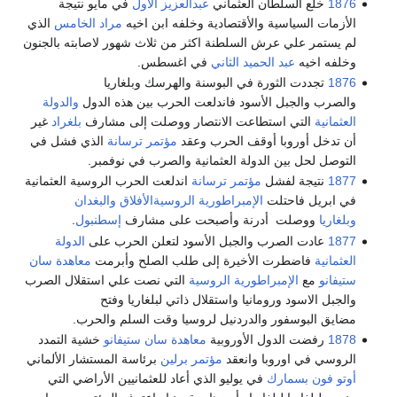
1876
خلع السلطان العثماني
عبدالعزيز الأول
في مايو نتيجة
الأزمات السياسية والأقتصادية وخلفه ابن اخيه
مراد الخامس
الذي
لم يستمر علي عرش السلطنة اكثر من ثلاث شهور لاصابته بالجنون
وخلفه اخيه
عبد الحميد الثاني
في اغسطس.
1876
تجددت الثورة في البوسنة والهرسك وبلغاريا
والصرب والجبل الأسود فاندلعت الحرب بين هذه الدول
والدولة
العثمانية
التي استطاعت الانتصار ووصلت إلى مشارف
بلغراد
غير
أن تدخل أوروبا أوقف الحرب وعقد
مؤتمر ترسانة
الذي فشل في
التوصل لحل بين الدولة العثمانية والصرب في نوفمبر.
1877
نتيجة لفشل
مؤتمر ترسانة
اندلعت الحرب الروسية العثمانية
في ابريل فاحتلت
الإمبراطورية الروسية
الأفلاق
والبغدان
وبلغاريا
ووصلت أدرنة وأصبحت على مشارف
إسطنبول
.
1877
عادت الصرب والجبل الأسود لتعلن الحرب على
الدولة
العثمانية
فاضطرت الأخيرة إلى طلب الصلح وأبرمت
معاهدة سان
ستيفانو
مع
الإمبراطورية الروسية
التي نصت علي استقلال الصرب
والجبل الاسود ورومانيا واستقلال ذاتي لبلغاريا وفتح
مضايق البوسفور والدردنيل لروسيا وقت السلم والحرب.
1878
رفضت الدول الأوروبية
معاهدة سان ستيفانو
خشية التمدد
الروسي في اوروبا وانعقد
مؤتمر برلين
برئاسة المستشار الألماني
أوتو فون بسمارك
في يوليو الذي أعاد للعثمانيين الأراضي التي