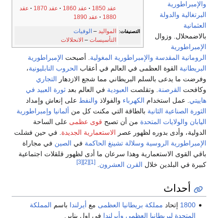
والإمبراطورية
عقد 1850
عقد 1860
عقد 1870
عقد
البرتغالية
والدولة
1880
عقد 1890
العثمانية
المواليد
–
الوفيات
التصنيفات:
بالاضمحلال. وزوال
التأسيسات
–
الانحلالات
الإمبراطورية
الرومانية المقدسة
والإمبراطورية المغولية
. أصبحت
الإمبراطورية
البريطانية
القوة العظمى في العالم في أعقاب
الحروب النابليونية
،
وفرضت ما يدعى بالسلم البريطاني مما شجع الازدهار
التجاري
وكافحت
القرصنة
. وتقلصت
العبودية
في العالم بعد
ثورة العبيد في
هاييتي
. عمل استخدام
الكهرباء
والفولاذ
والنفط
على إنعاش وإمداد
الثورة الصناعية الثانية
بالطاقة التي مكنت كل من
ألمانيا
وإمبراطورية
اليابان
والولايات المتحدة
من أن تصبح
قوى عظمى
على الساحة
الدولية، وأدى بدوره لظهور عصر
الاستعمارية الجديدة
. في حين فشلت
الإمبراطورية الروسية
وسلالة تشينغ الحاكمة
في
الصين
في مجاراة
باقي القوى الاستعمارية وهذا سرعان ما أدى لظهور قلقلات اجتماعية
[3]
[2]
[1]
كبيرة في البلدين خلال
القرن العشرون
.
أحداث
1800
إتحاد
مملكة بريطانيا العظمى
مع
أيرلندا
باسم
المملكة
المتحدة لبريطانيا العظمى وأيرلندا
في اول يناير.