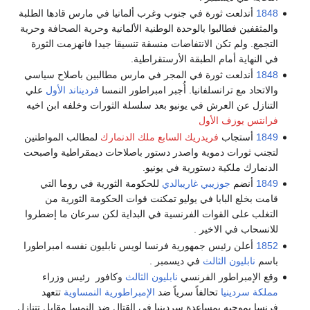
1848
أندلعت ثورة في جنوب وغرب ألمانيا في مارس قادها الطلبة
والمثقفين فطالبوا بالوحدة الوطنية الألمانية وحرية الصحافة وحرية
التجمع. ولم تكن الانتفاضات منسقة تنسيقا جيدا فانهزمت الثورة
في النهاية أمام الطبقة الأرستقراطية.
1848
أندلعت ثورة في المجر في مارس مطالبين باصلاح سياسي
والاتحاد مع ترانسلفانيا. أُجبر امبراطور النمسا
فرديناند الأول
علي
التنازل عن العرش في يونيو بعد سلسلة الثورات وخلفه ابن اخيه
فرانتس يوزف الأول
1849
أستجاب
فريدريك السابع ملك الدنمارك
لمطالب المواطنين
لتجنب ثورات دموية واصدر دستور باصلاحات ديمقراطية واصبحت
الدنمارك ملكية دستورية في يونيو.
1849
أنضم
جوزيبي غاريبالدي
للحكومة الثورية في روما التي
قامت بخلع البابا في يوليو تمكنت قوات الحكومة الثورية من
التغلب على القوات الفرنسية في البداية لكن سرعان ما إضطروا
للانسحاب في الاخير .
1852
أعلن رئيس جمهورية فرنسا لويس نابليون نفسه امبراطورا
باسم
نابليون الثالث
في ديسمبر .
وقع الإمبراطور الفرنسي
نابليون الثالث
وكافور رئيس وزراء
مملكة سردينيا
تحالفاً سرياً ضد
الإمبراطورية النمساوية
تتعهد
فرنسا بموجبه بمساعدة سردينيا في القتال ضد النمسا مقابل تتنازل