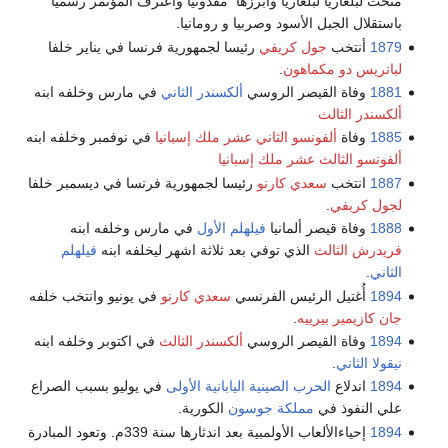
منحت لبلغاريا لبلغاريا وأبرزها مقدونيا واعترف المؤتمر رسميا
باستقلال الجبل الأسود وصربيا و رومانيا.
1879
أنتخب
جول كريفي
رئيسا لجمهورية فرنسا في يناير خلفا
لباتريس دو مكماهون
.
1881
وفاة القيصر الروسي
ألكسندر الثاني
في مارس وخلفه ابنه
ألكسندر الثالث
1885
وفاة
ألفونسو الثاني عشر ملك إسبانيا
في نوفمبر وخلفه ابنه
ألفونسو الثالث عشر ملك إسبانيا
1887
انتخب
سعدي كارنو
رئيسا لجمهورية فرنسا في ديسمبر خلفا
لجول كريفي
.
1888
وفاة قيصر ألمانيا
فيلهلم الأول
في مارس وخلفه ابنه
فريدرش الثالث
الذي توفي بعد ثلاثة اشهر ليخلفه ابنه
فيلهلم
الثاني
.
1894
أُغتيل الرئيس الفرنسي
سعدي كارنو
في يونيو وانتخب خلفه
جان كازيمير بيرييه
.
1894
وفاة القيصر الروسي
ألكسندر الثالث
في اكتوبر وخلفه ابنه
نيقولا الثاني
.
1894
اندلاع
الحرب الصينية اليابانية الأولى
في يوليو بسبب الصراع
علي النفوذ في
مملكة جوسون
الكورية.
1894
إحياءالألعاب الأولمبية بعد اندثارها سنة 339م. وتعود المبادرة