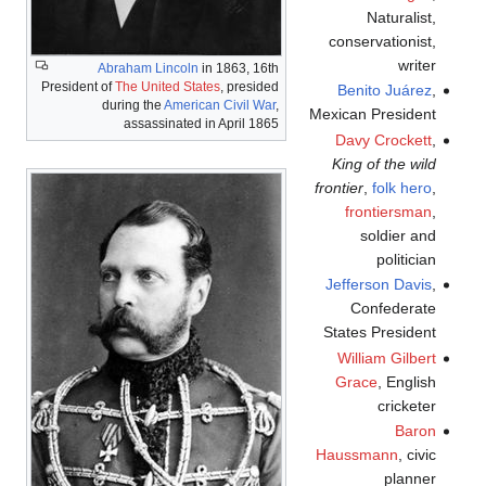
Naturalist,
conservationist,
writer
Abraham Lincoln
in 1863, 16th
President of
The United States
, presided
Benito Juárez
,
during the
American Civil War
,
Mexican President
assassinated in April 1865
Davy Crockett
,
King of the wild
frontier
,
folk hero
,
frontiersman
,
soldier and
politician
Jefferson Davis
,
Confederate
States President
William Gilbert
Grace
, English
cricketer
Baron
Haussmann
, civic
planner