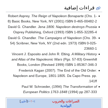
قراءات إضافية
Robert Asprey.
The Reign of Napoleon Bonaparte
(Chs. 1-
8) Basic Books, New York, NY (2001) ISBN 0-465-00482-2
David G. Chandler.
Jena 1806: Napoleon destroys Prussia
Osprey Publishing, Oxford (1993) ISBN 1-855-32285-4
David G. Chandler.
The Campaigns of Napoleon
(Chs. 39-
54) Scribner, New York, NY (2nd edn. 1973) ISBN 0-025-
23660-1
Vincent J. Esposito and John R. Elting.
A Military History
and Atlas of the Napoleonic Wars
(Pgs. 57-83) Greenhill
Books, London (Revised 1999) ISBN 1-85367-346-3
Frederick Kagan (2007). The End of the Old Order:
Napoleon and Europe, 1801-1805. Da Capo Press. pp.
141ff.
Paul W. Schroeder, (1994)
The Transformation of
European Politics 1763-1848
(1994) pp 287-333
الصراعات والحروب
e
t
v
أظهر
الپولندية