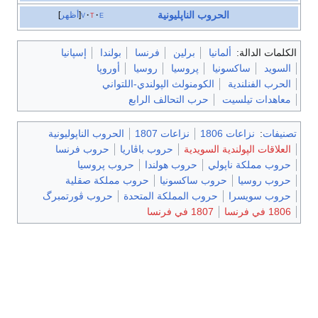
الحروب الناپليونية
e
t
v
أظهر
الكلمات الدالة:
ألمانيا
برلين
فرنسا
بولندا
إسپانيا
السويد
ساكسونيا
پروسيا
روسيا
أوروپا
الحرب الفنلندية
الكومنولث الپولندي-اللتواني
معاهدات تيلسيت
حرب التحالف الرابع
تصنيفات
:
نزاعات 1806
نزاعات 1807
الحروب الناپوليونية
العلاقات الپولندية السويدية
حروب باڤاريا
حروب فرنسا
حروب مملكة ناپولي
حروب هولندا
حروب پروسيا
حروب روسيا
حروب ساكسونيا
حروب مملكة صقلية
حروب سويسرا
حروب المملكة المتحدة
حروب ڤورتمبرگ
1806 في فرنسا
1807 في فرنسا