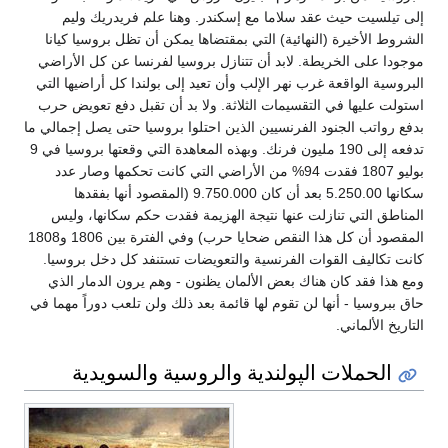
إلى تيلسيت حيث عقد سلاما مع إسكندر. وهنا علم فريدريك وليم
الشروط الأخيرة (النهائية) التي بمقتضاها يمكن أن تظل بروسيا كيانا
موجودا على الخريطة. لابد أن تتنازل بروسيا لفرنسا عن كل الأراضي
البروسية الواقعة غرب نهر الإلب وأن تعيد إلى بولندا كل أراضيها التي
استولت عليها في التقسيمات الثلاثة. ولا بد أن تقبل دفع تعويض حرب
بدفع رواتب الجنود الفرنسيين الذين احتلوا بروسيا حتى يصل إجمالي ما
تدفعه إلى 190 مليون فرنك. وبهذه المعاهدة التي وقعتها بروسيا في 9
بوليو 1807 فقدت 94% من الأراضي التي كانت تحكمها وصار عدد
سكانها 5.250.00 بعد أن كان 9.750.000 (المقصود أنها بفقدها
المناطق التي تنازلت عنها نتيجة الهزيمة فقدت حكم سكانها، وليس
المقصود أن كل هذا النقص ضحايا حرب) وفي الفترة بين 1806 و1808
كانت تكاليف القوات الفرنسية والتعويضات تستنفد كل دخل بروسيا.
ومع هذا فقد كان هناك بعض الألمان يظنون - وهم يرون الدمار الذي
حاق ببروسيا - أنها لن تقوم لها قائمة بعد ذلك ولن تلعب دوراً مهما في
التاريخ الألماني.
الحملات الپولندية والروسية والسويدية