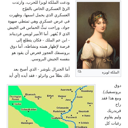
ودعت الملكة لويزا للحرب، وارتدت
الزيّ العسكري الخاص بالفوْج
العسكري الذي يحمل اسمها، وظهرت
في عرض عسكري وهي تمتطي صهوة
جواد، وراحت تبثُّ الحماس في الجيش
الذي لا يُقهر. أما الأمير لويس فرديناند
- ابن عم الملك - فكان يتطلع إلى
فرصة لإظهار همته ونشاطه، أما دوق
برونسفك العجوز فعرض أن يقود هو
بنفسه الجيش البروسي.
أما الجنرال بلوشر - الذي أصبح بعد
الملكة لويزه
ذلك بطلاً من واترلو - فقد أيده (أي أيد
دوق
برونسفيك).
ومع هذا فقد
راح
فريدريك
وليم يقاوم
رغبات كل