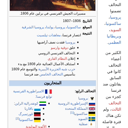
التحالف
تضمنوا
مسيرات الجيش الفرنسي في برلين عام 1806.
پروسيا
،
التاريخ
1806–1807
ساكسونيا
،
الموقع
ساكسونيا
،
پروسيا
،
پولندا
،
پروسيا الشرقية
السويد
،
النتيجة
انتصار فرنسا،
معاهدات تيلسيت
وبريطانيا
العظمى
.
پروسيا
فقدت نصف أراضيها
خلق
دوقية وارسو
الكثير من
التحالف الفرنسي الروسي
أعضاء
إعلان
النظام القاري
اسئناف الأعمال العدائية عام 1808 مع بدء
التحالف
حرب شبه الجزيرة الأيبيرية
والتوسع عام 1809
كانوا في
بتأسيس
التحالف الخامس
ضد فرنسا
السابق
المتحاربون
يقاتلون ضد
فرنسا
التحالف الرابع:
الامبراطورية الفرنسية
كجزء من
توابع فرنسا
:
بروسيا
التحالف
الإمبراطورية الروسية
كونفدرالية الراين
:
المملكة المتحدة
باڤاريا
الثالث
، ولم
[1]
ساكسونيا
ڤورتمبرگ
تكن هناك
[2]
السويد
ساكسونيا
فترة فاصلة
صقلية
الألوية الپولندية