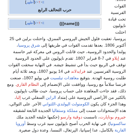
e
t
v
أظهر
القوات
حرب التحالف الرابع
الفرنسية
تحت قيادة
e
t
v
أظهر
{{{name}}}
ناپوليون
احتلت
پروسيا، تعقبت فلول الجيش الپروسي الممزق، واحتلت برلين في 25
أكتوبر 1806. بعدها تقدمت القوات في طريقها إلى
شرق پروسيا
،
پولندا والحدود الروسية، حيث قاتلت الروس في معركة غير حاسمة
عند
إيلاو
في 7-8 فبراير 1807. تقدم ناپوليون على الحدود الروسية
توقف في الربيع حيث بدأ في تنشيط جيشه. في النهاية سحقت القوات
الروسية الفرنسيين عند
فرايدلاند
في 14 يونيو 1807، وبعد ثلاثة أيام
طلبت روسية الهدنة. بتوقيع
معاهدات تيلسيت
في يوليو 1807، صنعت
فرنسا سلاماً مع روسيا، ووافقت على الإنضمام إلى
النظام القاري
. ومع
ذلك، فقد جاءت المعاهدة على حساب پروسيا، حيث طالب ناپوليون
بالكثير من الأراضي الپروسية على إمتداد
الراين
السفلي غرب
إلبا
،
وهذا الجزء كان يكون
الكومنولث الپولندي-اللتواني
الآخر. على التوالي،
هذه الإستحواذات ضمت إلى
مملكة وستفاليا
الجديدة التابعة لشقيقه
جيروم بوناپارت
، تاسست
دوقية وارسو
(حكمها حليفه الجديد ملك
ساكسونيا
). في نهاية الحرب أصبح ناپوليون سيد غرب وسط
أوروپا
القارية
بالكامل، عدا إسپانيا، الپرتغال، النمسا، وعدة دول صغيرة.