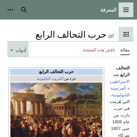
المعرفة
القائمة الرئيسية
بحث
أدوات
حرب التحالف الرابع
تبديل عرض جدول المحتويات
مقالة
ناقش هذه الصفحة
أدوات
التحالف
حرب التحالف الرابع
الرابع
ضد
جزء من
الحروب الناپليونية
الامبراطوري
ة الفرنسية
الناپوليونية
،
التي هُزمت
في حرب
دارت من
عام 1806
حتى 1807.
شركاء