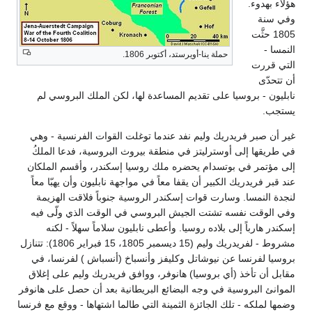
هؤلاء بهدوء.
وفي سنة
1805 حثَّت
النمسا -
حملة ينا-أويرستد، أكتوبر 1806.
التي قررت
أن تتحدّى
نابليون - بروسيا على تقديم المساعدة لها، لكن الملك البروسي لم
يستجب.
غير أن صبر فريدريك وليم نفد عندما توغلت القوات الفرنسية - وهي
في طريقها إلى أوسترليتز في منطقة بيروث البروسية، فدعا الملكُ
إلى مؤتمر في بوتسدام يحضره ملك روسيا إسكندر، وأقسم الملكان
عند قبر فريدريك الكبير أن يقفا معاً في مواجهة نابليون وأن يهبّا معاً
لنجدة النمسا. وسارت قوات إسكندر الروسية جنوباً فلاقت الهزيمة
وفي الوقت نفسه تشتت الجيش البروسي في الوقت الذي ولّى فيه
إسكندر هارباً إلى بلاده روسيا. وأعطى نابليون سلاماً سهلاً - لكنه
مشروط - لفريدريك وليم (15 ديسمبر 1805، 15 فبراير 1806): تتنازل
بروسيا لفرنسا عن نيوشاتل وكليفز وأنسباخ (أنسباش ) لفرنسا، في
مقابل أن تأخذ (أي بروسيا) هانوفر، ووافق فريدريك وليم على إغلاق
الموانئ البروسية في وجه البضائع البريطانية بعد أن حصل على هانوفر
وضمها لملكه - تلك الجائزة الثمينة التي طالما اشتهاها - ووقع مع فرنسا