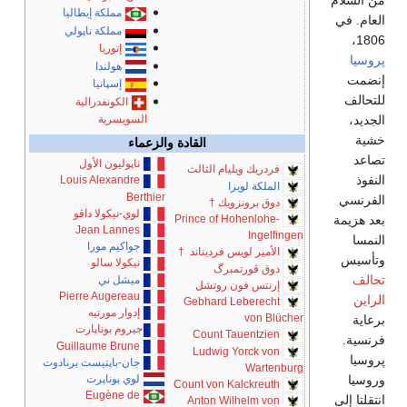
من السلام
مملكة إيطاليا
العام. في
مملكة ناپولي
1806،
إتوريا
پروسيا
هولندا
إنضمت
إسپانيا
للتحالف
الكونفدرالية
السويسرية
الجديد،
خشية
القادة والزعماء
تصاعد
ناپوليون الأول
فردريك ويليام الثالث
النفوذ
Louis Alexandre
الملكة لويزا
Berthier
الفرنسي
دوق برونزويك
†
لوي-نيكولا داڤو
بعد هزيمة
Prince of Hohenlohe-
Jean Lannes
Ingelfingen
النمسا
جواكيم مورا
الأمير لويس فرديناند
†
وتأسيس
نيكولا سالو
دوق ڤورتمبرگ
تحالف
ميشل ني
إرنتس فون روتشل
Pierre Augereau
الراين
Gebhard Leberecht
إدوار مورتيه
von Blücher
برعاية
جيروم بوناپارت
Count Tauentzien
فرنسية.
Guillaume Brune
Ludwig Yorck von
پروسيا
جان-باپتيست برنادوت
Wartenburg
وروسيا
لوي بوناپرت
Count von Kalckreuth
Eugène de
انتقلتا إلى
Anton Wilhelm von