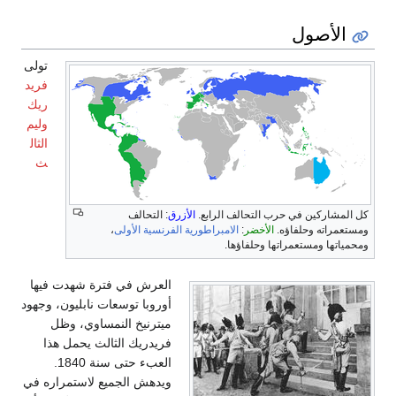
الأصول
تولى
فريد
ريك
وليم
الثال
ث
كل المشاركين في حرب التحالف الرابع.
الأزرق
: التحالف
ومستعمراته وحلفاؤه.
الأخضر
:
الامبراطورية الفرنسية الأولى
،
ومحمياتها ومستعمراتها وحلفاؤها.
العرش في فترة شهدت فيها
أوروبا توسعات نابليون، وجهود
ميترنيخ النمساوي، وظل
فريدريك الثالث يحمل هذا
العبء حتى سنة 1840.
ويدهش الجميع لاستمراره في