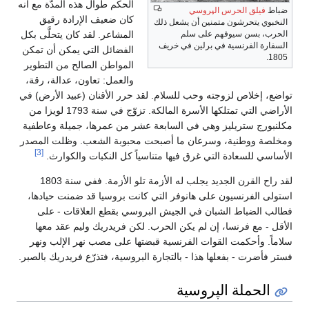
الحكم طوال هذه المدّة مع أنه
ضباط
فيلق الحرس الپروسي
كان ضعيف الإرادة رقيق
النخبوي يتحرشون متمنين أن يشعل ذلك
الحرب، بسن سيوفهم على سلم
المشاعر. لقد كان يتحلَّى بكل
السفارة الفرنسية في برلين في خريف
الفضائل التي يمكن أن تمكن
1805.
المواطن الصالح من التطوير
والعمل: تعاون، عدالة، رقة،
تواضع، إخلاص لزوجته وحب للسلام. لقد حرر الأقنان (عبيد الأرض) في
الأراضي التي تمتلكها الأسرة المالكة. تزوّج في سنة 1793 لويزا من
مكلنبورج ستريليز وهي في السابعة عشر من عمرها، جميلة وعاطفية
ومخلصة ووطنية، وسرعان ما أصبحت محبوبة الشعب. وظلت المصدر
[3]
الأساسي للسعادة التي غرق فيها متناسياً كل النكبات والكوارث.
لقد راح القرن الجديد يجلب له الأزمة تلو الأزمة. ففي سنة 1803
استولى الفرنسيون على هانوفر التي كانت بروسيا قد ضمنت حيادها،
فطالب الضباط الشبان في الجيش البروسي بقطع العلاقات - على
الأقل - مع فرنسا، إن لم يكن الحرب. لكن فريدريك وليم عقد معها
سلاماً. وأحكمت القوات الفرنسية قبضتها على مصب نهر الإلب ونهر
فستر فأضرت - بفعلها هذا - بالتجارة البروسية، فتذرّع فريدريك بالصبر.
الحملة الپروسية