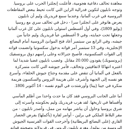
معاهدة تحالف دفاعية هجومية، فأعلنت إنجلترا الحرب على بروسيا.
وتوجه نابليون لتكوين فدرالية الراين التي كانت تحيط ببعض المقاطعات
البروسية في غرب ألمانيا، وعندما سمع فريدريك وليم أن نابليون
يعرض هانوفر على انجلترا سرا - دخل في تحالف سري مع روسيا
(يوليو 1809)، وفي أول أغسطس استولى نابليون على كل غرب ألمانيا
وجعلها تحت حمايته، وفي 9 أغسطس عبأ فريدريك وليم جانباً من
جيشه، وفي الرابع من سبتمبر أعاد فتح الموانئ الروسية أمام البضائع
الإنجليزية، وفي 13 سبتمبر أمر قواته بدخول سكسونيا وانضمت قواته
إلى القوات السكسونية، فأصبح جنرالاته وعلى رأسهم دوق برونسفيك
(برونسويك) يقودون 20.000 مقاتل. وغضب نابليون غضبا شديدا لما
اعتبره انتهاكا لاتفاقيتين وتحالف، فأمر جيوشه التي كانت متمركزة
بالفعل في ألمانيا أن تنقض على مقدمة وجناح جيوش الحلفاء، وأسرع
هو نفسه إلى الجبهة وأشرف على هزيمة البروس والسكسون هزيمة
منكرة في جينا (يينا) وأورشتدت في اليوم نفسه - 14 أكتوبر 1806.
أما على الجانب البروسي فقد كان ما حدث واحدا من أظلم المآسي
وأقساها في تاريخها. لقد هرب فريدريك وليم بحكومته وأسرته إلى
شرق بروسيا وحاول أن يباشر مهامه من ممل، وأصدر نابليون - من
مقر البلاط الملكي في برلين - أوامر لقارة (بأكملها) بفرض الحصار
القاري (على البضائع البريطانية) وأخرجت القوات الفرنسية الجيوش
البروسية من بولندا، وهزم نابليون الروس في فريدلاند وصحبته قواته