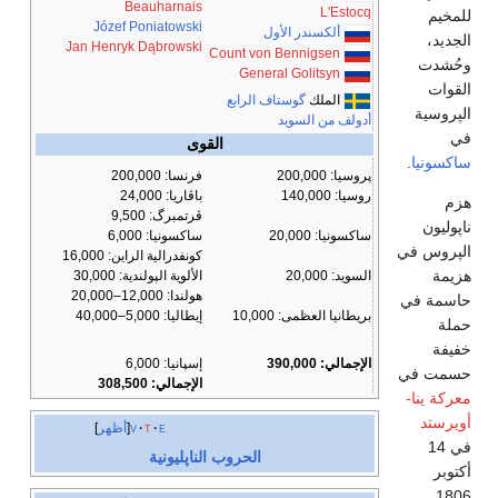
Beauharnais
L'Estocq
للمخيم
Józef Poniatowski
ألكسندر الأول
الجديد،
Jan Henryk Dąbrowski
Count von Bennigsen
وحُشدت
General Golitsyn
القوات
الملك
گوستاف الرابع
الپروسية
أدولف من السويد
في
القوى
ساكسونيا
.
پروسيا: 200,000
فرنسا: 200,000
روسيا: 140,000
باڤاريا: 24,000
هزم
ڤرتمبرگ: 9,500
ناپوليون
ساكسونيا: 20,000
ساكسونيا: 6,000
الپروس في
كونفدرالية الراين: 16,000
هزيمة
السويد: 20,000
الألوية الپولندية: 30,000
هولندا: 12,000–20,000
حاسمة في
بريطانيا العظمى: 10,000
إيطاليا: 5,000–40,000
حملة
خفيفة
الإجمالي: 390,000
إسپانيا: 6,000
حسمت في
الإجمالي: 308,500
معركة ينا-
أويرستد
e
t
v
أظهر
في 14
الحروب الناپليونية
أكتوبر
1806.