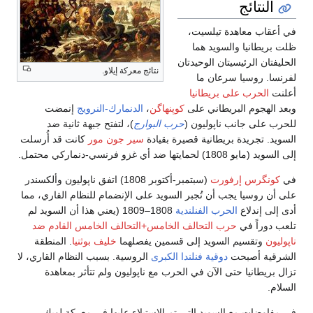
النتائج
في أعقاب معاهدة تيلسيت،
ظلت بريطانيا والسويد هما
الحليفتان الرئيسيتان الوحيدتان
نتائج معركة إيلاو.
لفرنسا. روسيا سرعان ما
أعلنت
الحرب على بريطانيا
وبعد الهجوم البريطاني على
كوپنهاگن
،
الدنمارك-النرويج
إنمضت
للحرب على جانب ناپوليون (
حرب البوارج
)، لتفتح جبهة ثانية ضد
السويد. تجريدة بريطانية قصيرة بقيادة
سير جون مور
كانت قد أُرسلت
إلى السويد (مايو 1808) لحمايتها ضد أي غزو فرنسي-دنماركي محتمل.
في
كونگرس إرفورت
(سبتمبر-أكتوبر 1808) اتفق ناپوليون وألكسندر
على أن روسيا يجب أن تُجبر السويد على الإنضمام للنظام القاري، مما
أدى إلى إندلاع
الحرب الفنلندية
1808–1809 (يعني هذا أن السويد لم
تلعب دوراً في
حرب التحالف الخامس+التحالف الخامس القادم ضد
ناپوليون
وتقسيم السويد إلى قسمين يفصلهما
خليف بوثنيا
. المنطقة
الشرقية أصبحت
دوقية فنلندا الكبرى
الروسية. بسبب النظام القاري، لا
تزال بريطانيا حتى الآن في الحرب مع ناپوليون ولم تتأثر بمعاهدة
السلام.
في مفاوضات مع السويد التي تم الإستيلاء عليها في معركة لوبك،