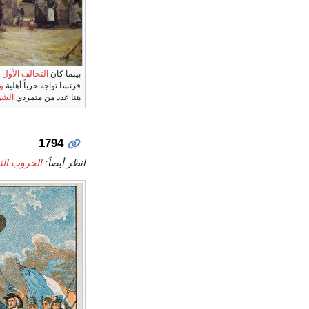
بينما كان
التحالف الأول
ي
فرنسا تواجه حرباً أهلية
و
هنا عدد من متمردي
الشو
1794
انظر أيضاً:
الحروب الثور