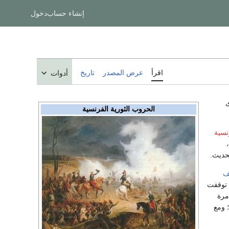
إنشاء حساب
دخول
اقرأ
عرض المصدر
تاريخ
أدوات
ى
الحروب الثورية الفرنسية
نسية
،
حديث.
ف
عام 1793 حتى 1802. توقفت
 مرة
؛ ومع