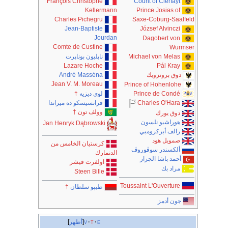
François Christophe
Count of Clerfayt
Kellermann
Prince Josias of
Charles Pichegru
Saxe-Coburg-Saalfeld
Jean-Baptiste
József Alvinczi
Jourdan
Dagobert von
Comte de Custine
Wurmser
ناپليون بوناپرت
Michael von Melas
Lazare Hoche
Pál Kray
André Masséna
دوق برونزويك
Jean V. M. Moreau
Prince of Hohenlohe
لوي ديزيه
†
Prince de Condé
فرانسيسكو ده ميراندا
Charles O'Hara
وولف تون
†
دوق يورك
هوراشيو نلسون
Jan Henryk Dąbrowski
رالف أبركرومبي
صمويل هود
كرستيان الخامس من
ألكسندر سوڤوروڤ
الدنمارك
أحمد باشا الجزار
اولفرت فيشر
مراد بك
Steen Bille
Toussaint L'Ouverture
طيپو سلطان
†
جون أدمز
e
t
v
أظهر