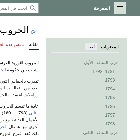
المعرفة
القائمة الرئيسية
الحروب ا
مقالة
ناقش هذه ال
المحتويات
أخف
حرب التحالف الأول
الحروب الثورية الفرنس
نشبت بين حكومة
الجم
1791–1792
1793
تميزت بالحماس الثور
لعدد من التحالفات ا
1794
وراينلاند
. اعتمدت الح
1795
عادة ما تقسم الحروب 
1796
الثاني
(1798–1801). كانت فرنسا في حرب متواصلة مع
1797
الأعمال العدائية مع بر
1798
أخرى مع اشتعال
الحرو
حرب التحالف الثاني
ذلك فقد اقترح المؤرخون أحداث أخرى قبل 