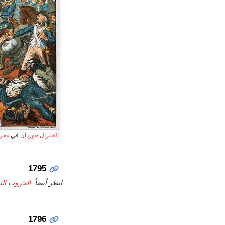
الجنرال جوردان
في
معر
1795
انظر أيضاً:
الحروب الثور
1796