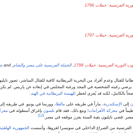
ية الفرنسية: حملات 1796
ية الفرنسية: حملات 1797
ب الثورية الفرنسية: حملات 1798
,
الحملة الفرنسية على مصر والشام
, and
ش
نيا للقتال وعدم أفراد من البحرية البريطانية كافية للقتال المباشر، تصور ناپلي
17، الذي يرضي رغبته الشخصية في المجد ورغبة المجلس في إبعاده عن پاريس. لم يك
حاً بالكامل، لكنه قد يُعزى لخطر
للهيمنة البريطانية في الهند
.
ن
إلى
الإسكندرية
، ماراً في طريقه على
مالطا
، وورسا في يونيو. في طريقه إلى
ظيماً في
معركة الأهرامات
؛ ومع ذلك، فقد قام
نلسون
بإغراق أسطوله في
معرك
[12]
 الفرنسية من الصراع الداخلي في سويسرا لغزوها، وأسست
الجمهورية الهلڤتية