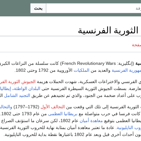
بحث
لثورية الفرنسية
صفحة
ية
(إنگليزية:
French Revolutionary Wars
) كانت سلسلة من النزاعات الكبر
هورية الفرنسية
والعديد من
الملكيات
الأوروپية من 1792 وحتى 1802.
ي الفرنسي والاختراعات العسكرية، شهدت الحملات هزيمة
الجيوش الثورية الفر
لمعارضة. بسطت الجيوش الثورية السيطرة الفرنسية حتى
البلدان الواطئة
،
إيطاليا
رب على أعداد ضخمة من الجنود، والذي تم تجنيدهم عن طريق
التجنيد الشامل
ال
الثورية الفرنسية إلى تلك التي وقعت بين
التحالف الأول
(1792–1797)
والتحال
بريطانيا العظمى
من 
يطانيا العظمى بتوقيع
معاهدة أميان
عام 1802، لكن سرعان ما استؤنف الصراع
ب الناپليونية
. عادة ما تعتبر معاهدة أميان بمثابة نهاية للحروب الثورية الفرنسية
وبعد عام 1802 باعتبارها نقطة بداية للحروب الناپليونية.