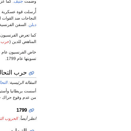
وضمت
جنيڤ
. كما عز
أُرسلت قوة عسكرية 
النجاحات ضد القوات ا
دبلن
. السفن الفرنسية
كما تعرض الفرنسيون
المناهض للدين (
حرب ا
خاض الفرنسيون عام 1798 حرب غير معلنة في البحر ضد الولايات المتحدة والتي عُرفت بـ "
تسويتها عام 1799.
حرب التحال
المقالة الرئيسية:
التحا
أسست بريطانيا وأستراليا تحالف
من عدم وقوع حراك حتى عام 1799 عدا ذ
1799
انظر أيضاً:
الحروب الثور
التبعات