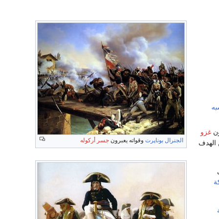
به
ون
غزو
الجنرال بوناپرت
وقواته يعبرون
جسر أركوله
ن الهدف
ة