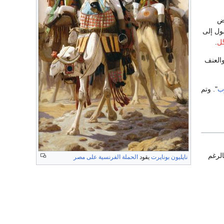
بعض
صول إلى
گل
.
والعنف
ب
". وتم
الرغم
ناپليون بوناپرت
يقود
الحملة الفرنسية على مصر