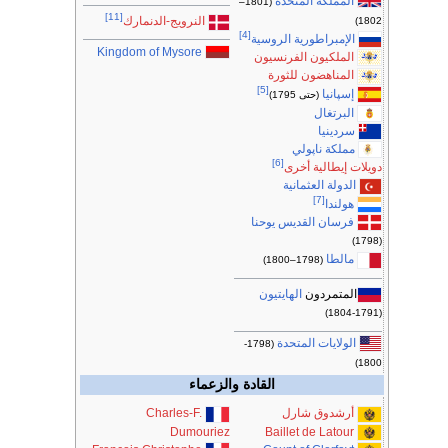
المملكة المتحدة
(1801–
[11]
النرويج-الدنمارك
1802)
[4]
الإمبراطورية الروسية
Kingdom of Mysore
الملكيون الفرنسيون
المناهضون للثورة
[5]
إسپانيا
(حتى 1795)
البرتغال
سردينيا
مملكة ناپولي
[6]
دويلات إيطالية أخرى
الدولة العثمانية
[7]
هولندا
فرسان القديس يوحنا
(1798)
مالطا
(1798–1800)
المتمردون
الهايتيون
(1791-1804)
الولايات المتحدة
(1798-
1800)
القادة والزعماء
أرشدوق شارل
Charles-F.
Dumouriez
Baillet de Latour