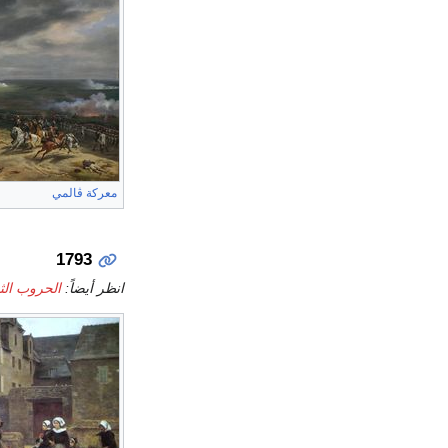
معركة ڤالمي
1793
انظر أيضاً:
الحروب الثور