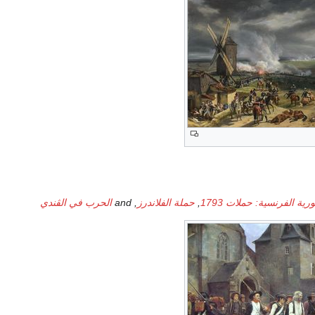
ية الفرنسية: حملات 1793
,
حملة الفلاندرز
, and
الحرب في الڤندي