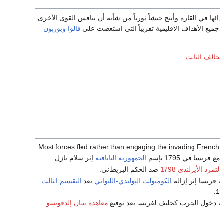
ئها في القارة وأنتج جيشاً ثورياً من شأنه أن ينافس القوى الأخرى
جميع الأهداف الاقليمية تقريباً التي استعصت على
ڤالوا
وبوربون
تحالف الثالث
.
Most forces fled rather than engaging the invading French army.
رنسا في 1795 بإسم
الجمهورية الباتاڤية
إثر سلام بازل.
لتمرد الأيرلندي 1798
ضد الحكم البريطاني.
رنسا إثر إزالة
الكومنولث الپولندي-اللتواني
بعد
التقسيم الثالث
دخول الحرب كحليف لفرنسا بعد توقيع
معاهدة سان إلدفونسو