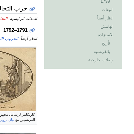
1799
حرب التحال
التبعات
انظر أيضاً
المقالة الرئيسية:
التحا
الهامش
1791–1792
للاستزادة
انظر أيضاً:
الحروب الثور
تأريخ
بالفرنسية
وصلات خارجية
كاريكاتير لرسامل مجهو
الفرنسيين مع
بيان برونز