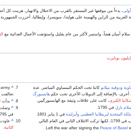
أولى
، بدءاً من موقفها غير المستقر بالقرب من الاحتلال والانهيار، هزمت كل أعدا
الغربية من الراين والهيمنة على هولندا، سويسرا، وإيطاليا، أحرزت الجمهورية 
لام أميان هشاً، واستمر لأكثر من عام بقليل واستؤنفت الأعمال العدائية مع
ال
اپليون بوناپرت
اوية
ودوقية ميلانو
كانتا تحت الحكم النمساوي المباشر. عدة
^
ة أخرى، بالإضافة إلى الدويلات الأخرى تحت حكم
هابسبورگ
تحالفت مع ف
كانيا الكبرى
، كانت على علاقات وثيقة مع الهابسبورگيين.
^
بدأت
ا
لام بازل
في 1795.
^
وصلت ف
لكة المتحدة لبريطانيا العظمى وأيرلندة
في 1 يناير 1801.
في 1795.
لثاني في العام التالي.
^
عاودت 
الثانية
.
Left the war after signing the
Peace of Basel
w