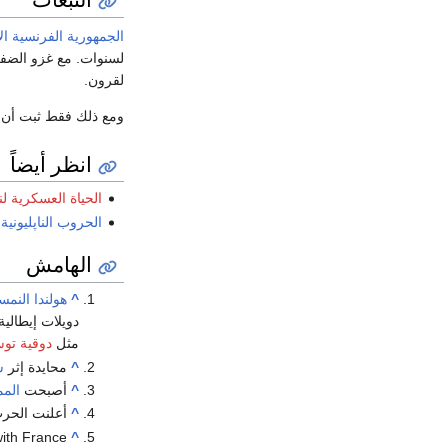
الجمهورية الفرنسية ال
لسنوات. مع غزو الضفة 
لقرون.
ومع ذلك فقط ثبت أن س
انظر أيضاً
الحياة العسكرية لن
الحروب الناپليونية
الهامش
^
هولندا النمس
دويلات إيطالي
مثل
دوقية توس
^
محايدة إثر
س
^
أصبحت
المم
^
أعلنت الحرب في 1799، لكنها تركت الائتلاف ا
ith France.
^