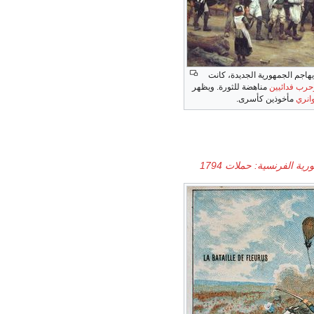
هاجم الجمهورية الجديدة، كانت
حرب فدائيين
مناهضة للثورة. ويظهر
انري
مأخوذين كأسرى.
ية الفرنسية: حملات 1794