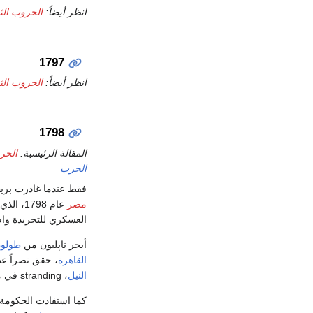
انظر أيضاً:
الحروب الثور
1797
انظر أيضاً:
الحروب الثور
1798
المقالة الرئيسية:
الحرو
الحرب
فقط عندما غادرت بريطا
مصر
عام 98
العسكري للتجريدة واض
أبحر ناپليون من
طولو
القاهرة
، حقق نصراً ع
النيل
، stranding في مصر. قضى ناپليون بقية السنة يعزز موقفه في مصر.
كما استفادت الحكومة