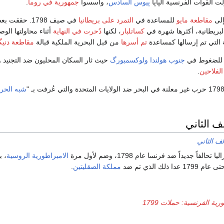
لت القوات الفرنسية الپاپا
پيوس السادس
، وأسسوا
جمهورية في روما
.
إلى
مقاطعة مايو
للمساعدة في
التمرد على بريطانيا
في صيف 1798. حققت 
لبريطانية، أكثرها شهرة في
كساتلبار
، لكنها
دُحرت في النهاية
أثناء محاولتها الو
 التي تم إرسالها كمساعدة
تم أسرها
من قبل البحرية الملكية قبالة
مقاطعة دني
 للضغوط في
جنوب هولندا
ولوكسمبورگ
حيث ثار السكان المحليون ضد التجنيد 
لفلاحين
.
شبه الحر
ف الثاني
لف الثاني
اً جديداً ضد فرنسا عام 1798، وضم لأول مرة
الامبراطورية الروسية
، ب
لك الذي تم ضد
مملكة الصقليتين
.
ية الفرنسية: حملات 1799