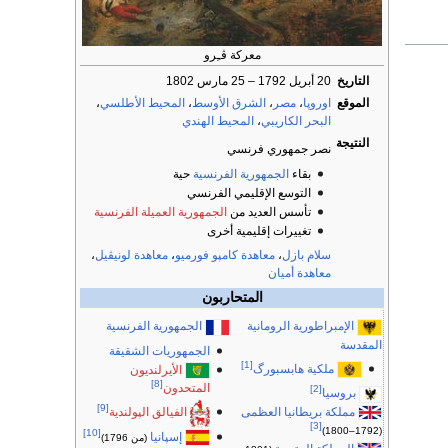
معركة ڤـِرو
التاريخ
20 أبريل 1792 – 25 مارس 1802
الموقع
اوروپا
،
مصر
،
الشرق الأوسط
،
المحيط الأطلسي
،
البحر الكاريبي
،
المحيط الهندي
النتيجة
نصر جمهوري فرنسي
بقاء
الجمهورية الفرنسية
حية
التوسع الإقليمي الفرنسي
تأسس العديد من
الجمهورية العميلة الفرنسية
تغييرات إقليمية أخرى
سلام بازل
،
معاهدة كامپو فورميو
،
معاهدة لونيڤيل
،
معاهدة أميان
المتحاربون
الإمبراطورية الرومانية
الجمهورية الفرنسية
المقدسة
الجمهوريات الشقيقة
[1]
ملكية هابسبورگ
الأيرلنديون
[8]
المتحدون
[2]
بروسيا
[9]
مملكة بريطانيا العظمى
الفيالق الپولندية
[3]
(1792–1800)
[10]
إسپانيا
(من 1796)