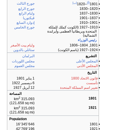
[أ]
[ب]
جورج الثالث
–1820
• 1801
• 1820–1830
جورج الرابع
• 1830–1837
وليام الرابع
• 1837–1901
ڤيكتوريا
• 1901–1910
إدوارد السابع
• 1910–1927 (الكونت كملك للملكة
جورج الخامس
المتحدة وبريطانيا العظمى وأيرلندة
الشمالية)
رئيس الوزراء
• 1801, 1804–1806
وليام پيت الأصغر
• 1924–1927 (باسم الكونت)
ستانلي بالدوين
التشريع
البرلمان
•
المجلس الأعلى
مجلس اللوردات
•
المجلس الأدنى
مجلس العموم
التاريخ
•
قانون الاتحاد 1800
1 يناير 1801
•
تأسست
6 ديسمبر 1922
•
تغيير اسم المملكة المتحدة
12 أبريل 1927
المساحة
2
1801
315،093 km
(121،658 sq mi)
2
1921
315،093 km
(121،658 sq mi)
Population
16٬345٬646
• 1801
42٬769٬196
• 1921