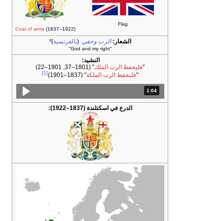
Flag
Coat of arms
(1837–1922)
الشعار:
الرب وحقي
(
بالفرنسية
)²
"God and my right"
النشيد:
"
فليحفظ الرب الملك
" (1801–37, 1901–22)
[1]
"
فليحفظ الرب الملكة
" (1837–1901)
1:04
المدة: دقائق و 4 ثواني.
الدرع في اسكتلندة (1837–1922):