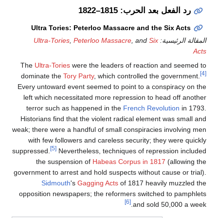
رد الفعل بعد الحرب: 1815–1822
Ultra Tories: Peterloo Massacre and the Six Acts
المقالة الرئيسية:
Six
, and
Peterloo Massacre
,
Ultra-Tories
Acts
The
Ultra-Tories
were the leaders of reaction and seemed to
[4]
dominate the
Tory Party
, which controlled the government.
Every untoward event seemed to point to a conspiracy on the
left which necessitated more repression to head off another
terror such as happened in the
French Revolution
in 1793.
Historians find that the violent radical element was small and
weak; there were a handful of small conspiracies involving men
with few followers and careless security; they were quickly
[5]
suppressed.
Nevertheless, techniques of repression included
the suspension of
Habeas Corpus in 1817
(allowing the
government to arrest and hold suspects without cause or trial).
Sidmouth
's
Gagging Acts
of 1817 heavily muzzled the
opposition newspapers; the reformers switched to pamphlets
[6]
and sold 50,000 a week.