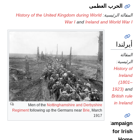
الحرب العطمى
المقالة الرئيسية:
History of the United Kingdom during World
War I
and
Ireland and World War I
أيرلندا
المقالة
الرئيسية:
History of
Ireland
(1801–
1923)
and
British rule
in Ireland
Men of the
Nottinghamshire and Derbyshire
Regiment
following up the Germans near
Brie
, March
1917
Campaign
for Irish
Home