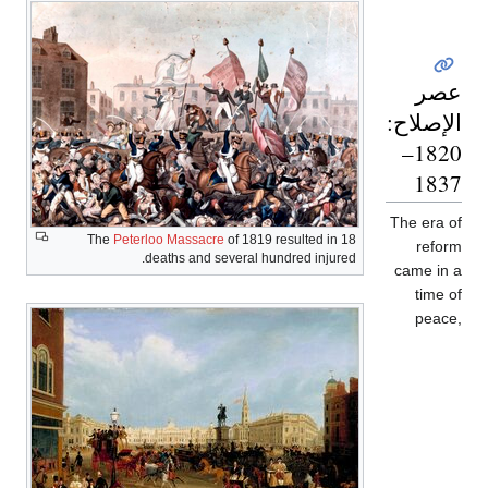
عصر
الإصلاح:
1820–
1837
The era of
The
Peterloo Massacre
of 1819 resulted in 18
reform
deaths and several hundred injured.
came in a
time of
peace,