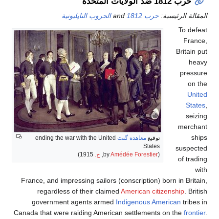
حرب 1812 ضد الولايات المتحدة
المقالة الرئيسية:
حرب 1812
and
الحروب الناپليونية
To defeat
France,
Britain put
heavy
pressure
on the
United
States
,
seizing
merchant
ships
توقيع
معاهدة گنت
ending the war with the United
States
suspected
(by
Amédée Forestier
,
ح.
1915)
of trading
with
France, and impressing sailors (conscription) born in Britain,
regardless of their claimed
American citizenship
. British
government agents armed
Indigenous American
tribes in
Canada that were raiding American settlements on the
frontier
.