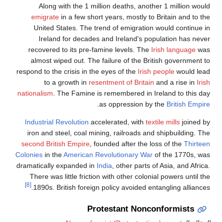
Along with the 1 million deaths, another 1 million would
emigrate
in a few short years, mostly to Britain and to the
United States. The trend of emigration would continue in
Ireland for decades and Ireland's population has never
recovered to its pre-famine levels. The
Irish language
was
almost wiped out. The failure of the British government to
respond to the crisis in the eyes of the
Irish people
would lead
to a growth in
resentment of Britain
and a rise in
Irish
nationalism
. The Famine is remembered in Ireland to this day
.
as oppression by the
British Empire
Industrial Revolution
accelerated, with
textile mills
joined by
iron and steel, coal mining, railroads and shipbuilding. The
second British Empire
, founded after the loss of the
Thirteen
Colonies
in the
American Revolutionary War
of the 1770s, was
dramatically expanded in
India
, other parts of Asia, and Africa.
There was little friction with other colonial powers until the
[8]
1890s. British foreign policy avoided entangling alliances.
Protestant Nonconformists