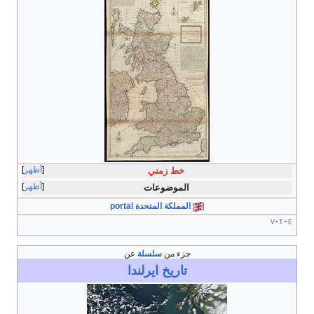
أظهر
خط زمني
أظهر
الموضوعات
المملكة المتحدة portal
v
t
e
جزء من
سلسلة
عن
تاريخ
ايرلندا