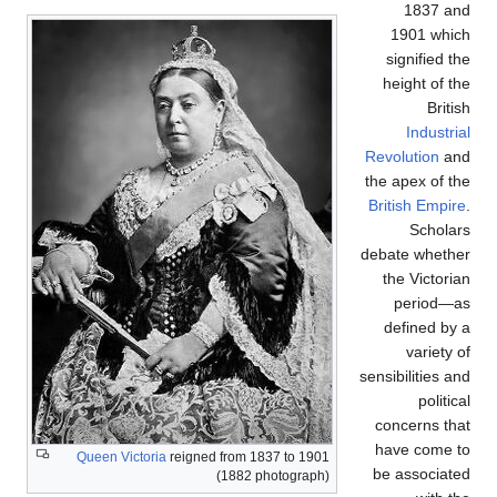
1837 and
1901 which
signified the
height of the
British
Industrial
Revolution
and
the apex of the
British Empire
.
Scholars
debate whether
the Victorian
period—as
defined by a
variety of
sensibilities and
political
concerns that
have come to
Queen Victoria
reigned from 1837 to 1901
be associated
(1882 photograph)