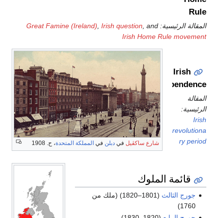
Rule
المقالة الرئيسية:
, and
Irish question
,
Great Famine (Ireland)
Irish Home Rule movement
Irish
independence
المقالة
الرئيسية:
Irish
revolutiona
ry period
شارع ساكڤيل
في
دبلن
في
المملكة المتحدة
، ح. 1908
قائمة الملوك
جورج الثالث
(1801–1820) (ملك من
1760)
جورج الرابع
(1820–1830)