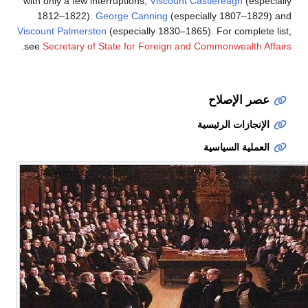
with only a few interruptions,
Viscount Castlereagh
(especially
1812–1822).
George Canning
(especially 1807–1829) and
Viscount Palmerston
(especially 1830–1865). For complete list,
.
see
Secretary of State for Foreign and Commonwealth Affairs
عصر الإصلاح
الإنجازات الرئيسية
العملية السياسية