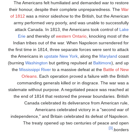
The Americans felt humiliated and demanded war to restore
their honour, despite their complete unpreparedness. The
War
of 1812
was a minor sideshow to the British, but the American
army performed very poorly, and was unable to successfully
attack Canada. In 1813, the Americans took control of
Lake
Erie
and thereby of
western Ontario
, knocking most of the
Indian tribes out of the war. When Napoleon surrendered for
the first time in 1814, three separate forces were sent to attack
the Americans in
upstate New York
, along the
Maryland
coast
(burning
Washington
but getting repulsed at
Baltimore
), and up
the
Mississippi River
to a massive defeat at the
Battle of New
Orleans
. Each operation proved a failure with the British
commanding generals killed or in disgrace. The war was a
stalemate without purpose. A negotiated peace was reached at
the end of 1814 that restored the prewar boundaries. British
Canada celebrated its deliverance from American rule,
Americans celebrated victory in a "second war of
independence," and Britain celebrated its defeat of Napoleon.
The treaty opened up two centuries of peace and open
[3]
borders.