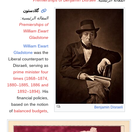
گلادستون
المقالة الرئيسية:
Premierships of
William Ewart
Gladstone
William Ewart
Gladstone
was the
Liberal counterpart to
Disraeli, serving as
prime minister four
times (1868–1874,
1880–1885, 1886 and
1892–1894)
. His
financial policies,
based on the notion
Benjamin Disraeli
of
balanced budgets
,