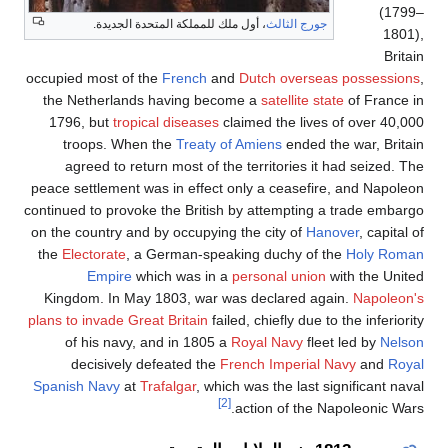
(1799–
جورج الثالث
، أول ملك للمملكة المتحدة الجديدة.
1801),
Britain
occupied most of the
French
and
Dutch overseas possessions
,
the Netherlands having become a
satellite state
of France in
1796, but
tropical diseases
claimed the lives of over 40,000
troops. When the
Treaty of Amiens
ended the war, Britain
agreed to return most of the territories it had seized. The
peace settlement was in effect only a ceasefire, and Napoleon
continued to provoke the British by attempting a trade embargo
on the country and by occupying the city of
Hanover
, capital of
the
Electorate
, a German-speaking duchy of the
Holy Roman
Empire
which was in a
personal union
with the United
Kingdom. In May 1803, war was declared again.
Napoleon's
plans to invade Great Britain
failed, chiefly due to the inferiority
of his navy, and in 1805 a
Royal Navy
fleet led by
Nelson
decisively defeated the
French Imperial Navy
and
Royal
Spanish Navy
at
Trafalgar
, which was the last significant naval
[2]
action of the Napoleonic Wars.