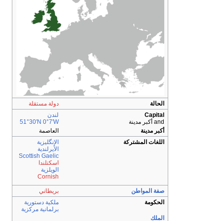
الحالة
دولة مستقلة
Capital
لندن
and أكبر مدينة
0°7′W
51°30′N
أكبر مدينة
العاصمة
اللغات المشتركة
الإنگليزية
الأيرلندية
Scottish Gaelic
اسكتلندا
الويلزية
Cornish
صفة المواطن
بريطاني
الحكومة
ملكية دستورية
برلمانية
مركزية
الملك