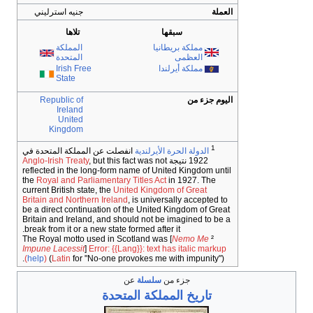
العملة
جنيه استرليني
سبقها
تلاها
مملكة بريطانيا
المملكة
العظمى
المتحدة
مملكة أيرلندا
Irish Free
State
اليوم جزء من
Republic of
Ireland
United
Kingdom
1
الدولة الحرة الأيرلندية
انفصلت عن المملكة المتحدة في
1922 نتيجة
, but this fact was not
Anglo-Irish Treaty
reflected in the long-form name of United Kingdom until
the
Royal and Parliamentary Titles Act
in 1927. The
current British state, the
United Kingdom of Great
Britain and Northern Ireland
, is universally accepted to
be a direct continuation of the United Kingdom of Great
Britain and Ireland, and should not be imagined to be a
break from it or a new state formed after it.
Nemo Me
² The Royal motto used in Scotland was [
Impune Lacessit
]
Error: {{Lang}}: text has italic markup
(
help
)
(
Latin
for "No-one provokes me with impunity").
جزء من
سلسلة
عن
تاريخ المملكة المتحدة