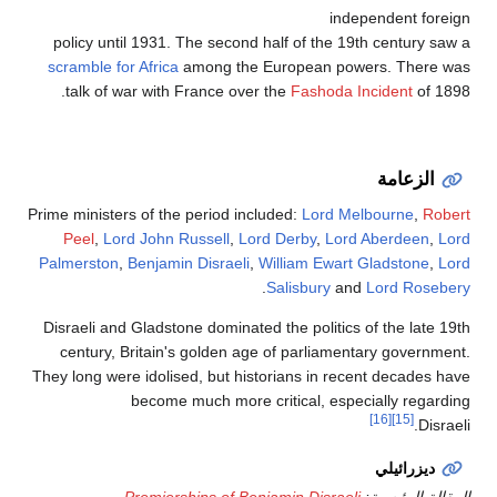
independent foreign
policy until 1931. The second half of the 19th century saw a
scramble for Africa
among the European powers. There was
talk of war with France over the
Fashoda Incident
of 1898.
الزعامة
Prime ministers of the period included:
Lord Melbourne
,
Robert
Peel
,
Lord John Russell
,
Lord Derby
,
Lord Aberdeen
,
Lord
Palmerston
,
Benjamin Disraeli
,
William Ewart Gladstone
,
Lord
.
Salisbury
and
Lord Rosebery
Disraeli and Gladstone dominated the politics of the late 19th
century, Britain's golden age of parliamentary government.
They long were idolised, but historians in recent decades have
become much more critical, especially regarding
[16]
[15]
Disraeli.
ديزرائيلي
المقالة الرئيسية:
Premierships of Benjamin Disraeli