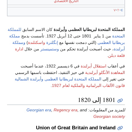
التاريخ الاقتصادي
v
t
e
المملكة المتحدة لبريطانيا العظمى وأيرلندة
كان الاسم السابق
للمملكة
المتحدة
من 1 يناير 1801 حتى 12 أبريل 1927. تأسست بدمج
مملكة
بريطانيا العظمى
(التي دمجت نفسها مع
إنگلترة
واسكتلندة
)
ومملكة
أيرلندة
، حيث أصبحت أيرلندة تحكم من
وستمينستر
من خلال
ادارة
قلعة دبلن
.
في أعقاب
استقلال أيرلندة
في 6 ديسمبر 1922، عندما أصبحت
المعاهدة الأنگلو أيرلندية
في حيز التنفيذ، احتفظت باسمها الرسمي
حتى تغير إلى
المملكة المتحدة لبريطانيا العظمى وأيرلندة الشمالية
قانون الألقاب البرلمانية والملكية لعام 1927
.
1801 إلى 1820
للمزيد من المعلومات:
, and
Regency era
,
Georgian era
Georgian society
Union of Great Britain and Ireland