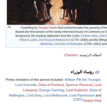
A painting by
George Hayter
that commemorates the passing of the 
depicts the first session of the newly reformed House of Commons on 5
foreground, the leading statesmen from the Lords:
Charles Grey, 2nd E
William Lamb, 2nd Viscount Melbourne
(1779–1848) and the Whigs 
Wellesley, 1st Duke of Wellington
(1769–1852) and th
المقالة الرئيسية:
Chartism
رؤساء الوزراء
Prime ministers of the period included:
William Pitt the Younger
,
Lord Grenville
,
Duke of Portland
,
Spencer Perceval
,
Lord
Liverpool
,
George Canning
,
Lord Goderich
,
Duke of
Wellington
,
Lord Grey
,
Lord Melbourne
,
Lord Palmerston
and
[12]
[11]
.
Robert Peel