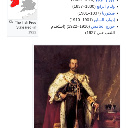
وليام الرابع
(1830–1837)
ڤيكتوريا
(1837–1901)
إدوارد السابع
(1901–1910)
The Irish Free
جورج الخامس
(1910–1922) (استُخدم
State (red) in
1922
اللقب حتى 1927)