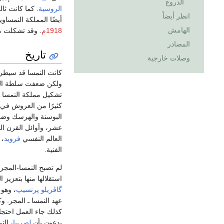
الدروع
الروسية
. كما كانت ثا
انظر أيضاً
أيضًا المملكة النمساوي
الهامش
1918م
. وقد تشكلت م
المصادر
تاريخ
وصلات خارجية
كانت النمسا قد سيطر
ولكن ضعفت سلطة النمس
تشكيل مملكة النمسا ـ
كثيرًا من العروش في 
البوسنة والهرسك وضمت
عشر، وأوائل القرن ال
العالم النفسي
فرويد
، 
الفنية.
لم تصبح النمسا-المجر أ
استقلالها منها بتعزيز 
گاڤريلو پرنسيپ
، وهو 
عهد النمسا ـ المجر. 
كذلك جاء العمل احتجا
يدعون بأن
لِصربيا
، الت