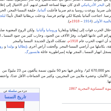
ا إلى
البحر الأدرياتيكي
الذي كان مهمًا لصناعة السفن لديهم. أدى الاغتيال إلى إعلا
على صربيا. ووعدت روسيا بدعم صربيا فأعلنت
ألمانيا
، حليفة النمسا-المجر، الح
نسا. اجتاحت ألمانيا بلجيكا لكي تهاجم فرنسا، ودخلت بريطانيا القتال تأييدًا
لبلجي
لمية الأولى
(
1914
–
1918م
).
لال الحرب قوات إلى إيطاليا وبلغاريا
ورومانيا
وألبانيا
. ولكن الروح المعنوية صا
ائم التي عانتها القوات. وفرّ الآلاف من الجنود، وحارب كثير من جنود النمسا ـ 
عد أن انتهت الحرب عام
1918م
، تشكلت الدول الجديدة: النمسا والمجر
قة، بكاملها من أراضي النمسا-المجر. وألحقت أراض أخرى
بإيطاليا
و
بولندا
و
روم
سجل انهيار النمسا ـ المجر نهاية إمبراطورية عائلة
هابسبورگ
.
بلغت مساحة المملكة نحو 670,000 كم²، وعاش فيها نحو 50 مليون نسمة يتألفون من 23 مليونًا من
1 مليونًا من الألمان، وعشرة ملايين من المجريين، وكثير من الجماعات الأقل عددًا، واحت
ها.
وية النمساوية-المجرية 1867
جزء من
سلسلة
عن
تاريخ
النمسا