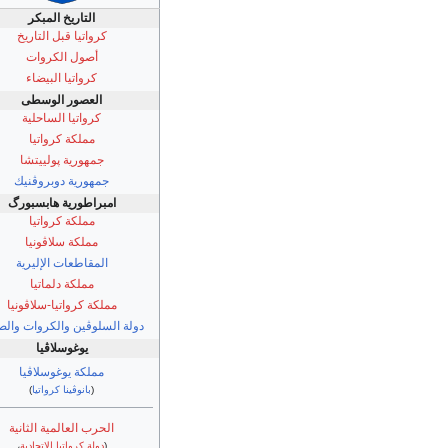
التاريخ المبكر
كرواتيا قبل التاريخ
أصول الكروات
كرواتيا البيضاء
العصور الوسطى
كرواتيا الساحلية
مملكة كرواتيا
جمهورية پولييتشا
جمهورية دوبروڤنيك
امبراطورية هابسبورگ
مملكة كرواتيا
مملكة سلاڤونيا
المقاطعات الإليرية
مملكة دلماتيا
مملكة كرواتيا-سلاڤونيا
دولة السلوڤين والكروات وال
يوغوسلاڤيا
مملكة يوغوسلاڤيا
(
بانوڤينا كرواتيا
)
الحرب العالمية الثانية
(
دولة كرواتيا الاتحادية
،