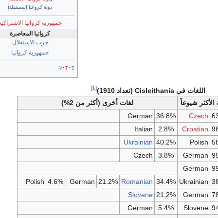
دولة كرواتيا المستقلة
)
جمهورية كرواتيا الاشتراكية
كرواتيا المعاصرة
حرب الاستقلال
جمهورية كرواتيا
v
t
e
[1]
اللغات في Cisleithania (تعداد 1910)
 الأكثر شيوعاً
لغات أخرى (أكثر من 2%)
German
36.8%
Czech
6
Italian
2.8%
Croatian
9
Ukrainian
40.2%
Polish
5
Czech
3.8%
German
9
German
9
Polish
4.6%
German
21.2%
Romanian
34.4%
Ukrainian
3
Slovene
21,2%
German
7
German
5.4%
Slovene
9