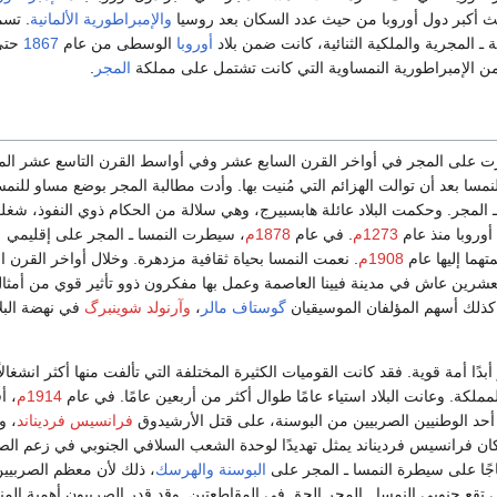
لث أكبر دول أوروبا من حيث عدد السكان بعد روسيا
والإمبراطورية الألمانية
. تس
ة ـ المجرية والملكية الثنائية، كانت ضمن بلاد
أوروبا
الوسطى من عام
1867
حتى
ن الإمبراطورية النمساوية التي كانت تشتمل على مملكة
المجر
.
ت على المجر في أواخر القرن السابع عشر وفي أواسط القرن التاسع عشر المي
ا بعد أن توالت الهزائم التي مُنيت بها. وأدت مطالبة المجر بوضع مساو للنمس
 المجر. وحكمت البلاد عائلة هابسبيرج، وهي سلالة من الحكام ذوي النفوذ، شغ
أوروبا منذ عام
1273م
. في عام
1878م
، سيطرت النمسا ـ المجر على إقليمي
هما إليها عام
1908م
. نعمت النمسا بحياة ثقافية مزدهرة. وخلال أواخر القرن ا
عشرين عاش في مدينة فيينا العاصمة وعمل بها مفكرون ذوو تأثير قوي من أمثا
كذلك أسهم المؤلفان الموسيقيان
گوستاف مالر
،
وآرنولد شوينبرگ
في نهضة البلا
بدًا أمة قوية. فقد كانت القوميات الكثيرة المختلفة التي تألفت منها أكثر انشغالاً
المملكة. وعانت البلاد استياء عامًا طوال أكثر من أربعين عامًا. في عام
1914م
، أ
أحد الوطنيين الصربيين من البوسنة، على قتل الأرشيدوق
فرانسيس فرديناند
، و
وكان فرانسيس فرديناند يمثل تهديدًا لوحدة الشعب السلافي الجنوبي في زعم ال
جًا على سيطرة النمسا ـ المجر على
البوسنة والهرسك
، ذلك لأن معظم الصربيين
ي تقع جنوبي النمسا ـ المجر الحق في المقاطعتين. وقد قدر الصربيون أهمية الم