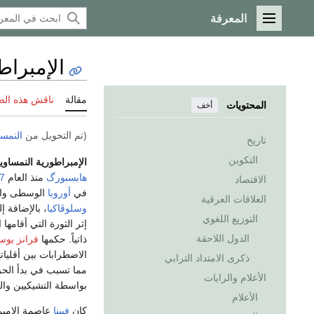
المعرفة
القائمة الرئيسية
الإمبراط
مقالة
ناقش هذه ال
المحتويات
أخف
(تم التحويل من
النمسا
تاريخ
التكوين
الإمبراطورية النمساوي
هابسبورگ
منذ العام
7
الاقتصاد
في
أوروبا
الوسطى وال
العلاقات العرقية
وسلوڤاكيا
، بالإضافة 
التوزيع اللغوي
إثر الثورة التي أقامه
الدول اللاحقة
ذاتياً. حكمها
فرانز يو
الاضطرابات بين أقليا
ذكرى الامتداد الترابي
مما تسبب في بدأ الحر
الأعلام والرايات
بواسطة التشيكيين وال
الأعلام
كان
فيينا
عاصمة الإمبرا