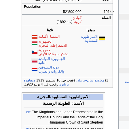
(261،243 sq mi)
676،615 km
Population
52٬800٬000
• 1914
العملة
گولدن
كرونه
(منذ 1892)
سبقها
تلاها
الامبراطورية
النمسا الألمانية
النمساوية
الجمهورية
الديمقراطية المجرية
جمهورية
تشكوسلوڤاكيا الأولى
الجمهورية الپولندية
الثانية
دولة السلوڤين
والكروات والصرب
1)
معاهدة سان-جرمان
وُقعت في 10 سبتمبر 1919
ومعاهدة
سة
تريانون
وقعت في 4 يونيو 1920.
الامبراطورية النمساوية-المجرية
الأسماء الطويلة الرسمية
en
: The Kingdoms and Lands Represented in the
Imperial Council and the Lands of the Holy
Hungarian Crown of Saint Stephen