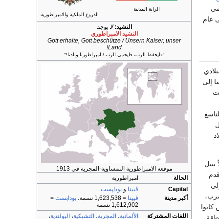
مى
الراية المدنية
الدروع الملكية والامبراطورية
 عام
النشيد:
لا يوجد
النشيد الامبراطوري
Gott erhalte, Gott beschütze / Unsern Kaiser, unser
Land!
"فليحفظ الرب، فليحمي الرب / امبراطورنا وبلدنا!"
لادي.
ا إلى
لت
لتاسع
ل
د
 بنيل
موقعه الامبراطورية النمساوية-المجرية في 1913
قدم
الحالة
امبراطورية
لي
Capital
ڤيينا
و
بوداپست
صرب،
أكبر مدينة
ڤيينا
= 1,623,538 نسمة،
بوداپست
=
1,612,902 نسمة
 كانوا
اللغات المشتركة
الألمانية
،
المجرية
،
التشيكية
،
الپولندية
،
نطقة