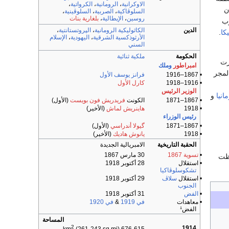
الاوكرانية
،
الرومانية
،
الكرواتية
،
ن
السلوڤاكية
،
الصربية
،
السلوڤينية
،
روسين
،
الإيطالية
،
بلغارية بنات
رب
الدين
الكاثوليكية الرومانية
،
الپروتستانتية
،
كا
.
الأرثوذكسية الشرقية
،
اليهودية
،
الإسلام
السني
الحكومة
ملكية ثنائية
رت
امبراطور
وملك
المجر
• 1867–1916
فرانز يوسف الأول
• 1916–1918
كارل الأول
الوزير الرئيس
انيا
و
• 1867–1871
الكونت
فريدريش فون بويست
(الأول)
• 1918
هاينريش لماش
(الأخير)
رئيس الوزراء
• 1867–1871
گيولا أندراسي
(الأول)
• 1918
يانوش هاديك
(الأخير)
الحقبة التاريخية
الامبريالية الجديدة
•
تسوية 1867
30 مارس 1867
فظت
• استقلال
28 أكتوبر 1918
تشكوسلوڤاكيا
• استقلال
سلاڤ
29 أكتوبر 1918
الجنوب
•
الفض
31 أكتوبر 1918
• معاهدات
في 1919
&
في 1920
الفض¹
المساحة
2
1914