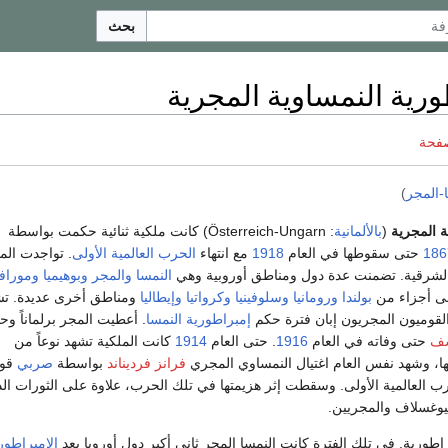
بحث
ورية النمساوية المجرية
صفحة
-المجر
)
ة المجرية
(
بالألمانية
: Österreich-Ungarn) كانت ملكية ثنائية حكمت بواسطة
186
حتى سقوطها في العام
1918
مع انتهاء
الحرب العالمية الأولى
. تواجدت الم
شرقية. تضمنت عدة دول ومناطق أوروبية وهي
النمسا
والمجر
وبوهيميا
ومورافي
إلى أجزاء من
بولندا
ورومانيا
وسلوفينيا
وكرواتيا
وإيطاليا
ومناطق أخرى عديدة. ت
ا القوميون المجريون إبان فترة حكم
إمبراطورية النمسا
. أعطيت المجر برلماناً وحك
سف
حتى وفاته في العام
1916
. حتى العام
1914
كانت الملكية تشهد نوعاً من
تها، وشهد نفس العام اغتيال النمساوي المجري
فرانز فرديناند
بواسطة
صربي
قو
ب العالمية الأولى. وسقطت إثر هزيمتها في تلك الحرب، علاوة على الثورات الد
يوغسلاف والمجريين.
طورية. في تلك الفترة كانت النمسا المجر ثاني أكبر دول أوروبا بعد
الإمبراطور