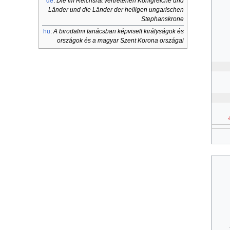
de
:
Die im Reichsrat vertretenen Königreiche und
Länder und die Länder der heiligen ungarischen
Stephanskrone
hu
:
A birodalmi tanácsban képviselt királyságok és
országok és a magyar Szent Korona országai