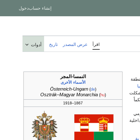
إنشاء حساب
دخول
اقرأ
عرض المصدر
تاريخ
أدوات
النمسا-المجر
نطقة
الأسماء الأخرى
ا
Österreich-Ungarn
(
de
)
شكلت
Osztrák–Magyar Monarchia
(
hu
)
ماً
1867–1918
مي
اخلية
ية