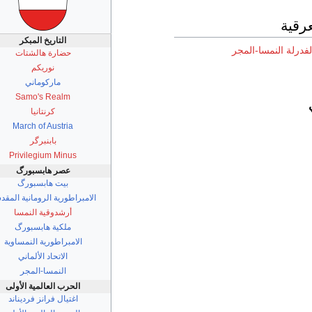
عرقية
التاريخ المبكر
فدرلة النمسا-المجر
حضارة هالشتات
نوريكم
ماركوماني
Samo's Realm
كرنتانيا
March of Austria
بابنبرگر
Privilegium Minus
عصر هابسبورگ
بيت هابسبورگ
الامبراطورية الرومانية المقد
أرشدوقية النمسا
ملكية هابسبورگ
الامبراطورية النمساوية
الاتحاد الألماني
النمسا-المجر
الحرب العالمية الأولى
اغتيال فرانز فرديناند