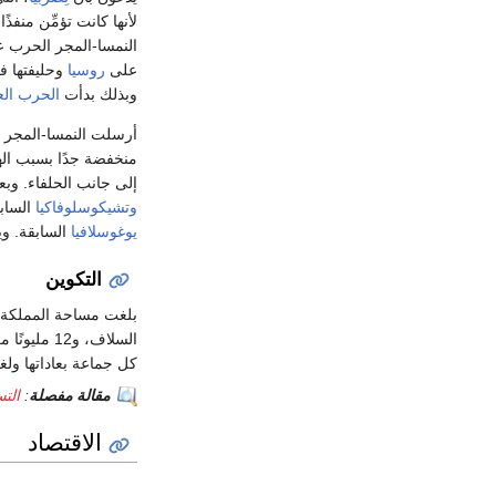
لأنها كانت تؤمِّن منفذً
النمسا-المجر الحرب 
على
روسيا
وحليفتها فر
وبذلك بدأت
الحرب العا
أرسلت النمسا-المجر خ
منخفضة جدًا بسبب الهز
إلى جانب الحلفاء. وب
وتشيكوسلوفاكيا
الساب
يوغوسلافيا
السابقة. وي
التكوين
السلاف، و2
كل جماعة بعاداتها ولغت
مقالة مفصلة
:
التس
الاقتصاد