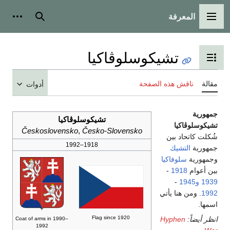
المعرفة
القائمة الرئيسية
بحث
أدوات
تشيكوسلوڤاكيا
تبديل عرض جدول المحتويات
مقالة
ناقش هذه الصفحة
أدوات
جمهورية
تشيكوسلوڤاكيا
تشيكوسلوڤاكيا
Československo
,
Česko‑Slovensko
شُكلت كاتحاد بين
1918–1992
جمهورية
التشيك
وجمهورية
سلوفاكيا
بين أعوام
1918
-
1939
و1945
-
1992
. ومن هنا يأتي
اسمها.
Flag since 1920
انظر أيضاً:
Hyphen
Coat of arms in 1990–
1992