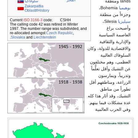
المجر
lands ومنطقة
سلوڤاكيا
Zakarpattia
بوهيميا
Bohemia،
Oblast#History
وجزءاً من منطقة
Current
ISO 3166-3
code: CSHH
سيليزيا
Silesia،
The calling code 42 was retired in Winter
وأصبحت براغ
1997. The number range was subdivided, and
re-allocated amongst
Czech Republic
,
العاصمة السياسية
.
Slovakia
and
Liechtenstein
والإدارية والثقافية
والاقتصادية للدولة، وكان
السلوفاك الغالبية
العظمى، وهم مختلفون
عن التشيك وأقل تعلُّماً
وتدريباً، ويمارسون
الزراعة، ومناطقهم أقل
تطوراً من مناطق
التشيك، وقد أثار هذا كله
عدة مشكلات فيما بينهم.
وفي الحرب العالمية