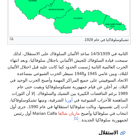
تشيكوسلوڤاكيا في عام 1928.
الثانية في 14/3/1939 ساعد الألمان السلوفاك على الاستقلال، لذلك
سمحت قيادة السلوفاك للجيش الألماني باحتلال سلوفاكيا، وبعد انتهاء
الحرب العالمية الثانية رُسمت الحدود كما كانت عليه قبل احتلال الألمان
للبلاد، وبين عامي 1945 و1948 سيطر الحزب الشيوعي بمساعدة
الاتحاد السوفييتي على جميع المراكز المهمة وأصبح الحزب الوحيد في
البلاد، ثم أعلن عن قيام جمهورية تشيكوسلوفاكيا وبقيت حتى عام
1989 برغم التناقضات الكبيرة بين التشيك والسلوفاك. إلا أن الثورات
المناهضة للأحزاب الشيوعية في
أوربا
الشرقية، ومنها تشيكوسلوفاكيا،
أدت إلى تقسيمها، ونالت سلوفاكيا استقلالها في عام 1990، جرى أول
انتخاب في سلوفاكيا وأصبح
ماريان شالفا
Marian Calfa أول رئيس
[1]
لجمهورية سلوفاكيا الجديدة...
الاستقلال