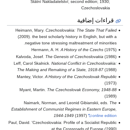
Státní Nakladatelství; second edition; 1930;
Czechoslovakia
قراءات إضافية
Heimann, Mary.
Czechoslovakia: The State That Failed
(2009). the best scholarly history in English, but with a
negative tone stressing maltreatment of minorities.
Hermann, A. H.
A History of the Czechs
(1975)
Kalvoda, Josef.
The Genesis of Czechoslovakia
(1986)
Leff, Carol Skalnick.
National Conflict in Czechoslovakia:
The Making and Remaking of a State, 1918-87
(1988)
Mantey, Victor.
A History of the Czechoslovak Republic
(1973)
Myant, Martin.
The Czechoslovak Economy, 1948-88
(1989)
Naimark, Norman, and Leonid Gibianskii, eds.
The
Establishment of Communist Regimes in Eastern Europe,
1944-1949
(1997)
online edition
Paul, David. 'Czechoslovakia: Profile of a Socialist Republic
at the Crossroads of Europe
(1990)