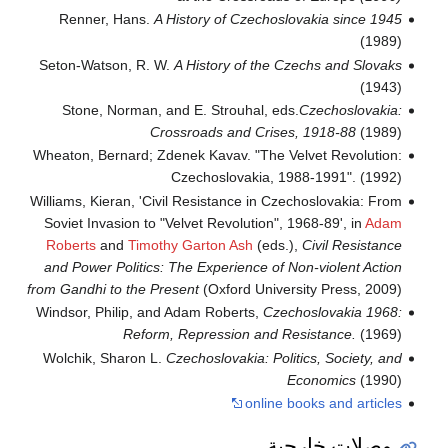
Renner, Hans.
A History of Czechoslovakia since 1945
(1989)
Seton-Watson, R. W.
A History of the Czechs and Slovaks
(1943)
Stone, Norman, and E. Strouhal, eds.
Czechoslovakia:
Crossroads and Crises, 1918-88
(1989)
Wheaton, Bernard; Zdenek Kavav. "The Velvet Revolution:
Czechoslovakia, 1988-1991". (1992)
Williams, Kieran, 'Civil Resistance in Czechoslovakia: From
Soviet Invasion to "Velvet Revolution", 1968-89', in
Adam
Roberts
and
Timothy Garton Ash
(eds.),
Civil Resistance
and Power Politics: The Experience of Non-violent Action
from Gandhi to the Present
(Oxford University Press, 2009)
Windsor, Philip, and Adam Roberts,
Czechoslovakia 1968:
Reform, Repression and Resistance.
(1969)
Wolchik, Sharon L.
Czechoslovakia: Politics, Society, and
Economics
(1990)
online books and articles
وصلات خارجية