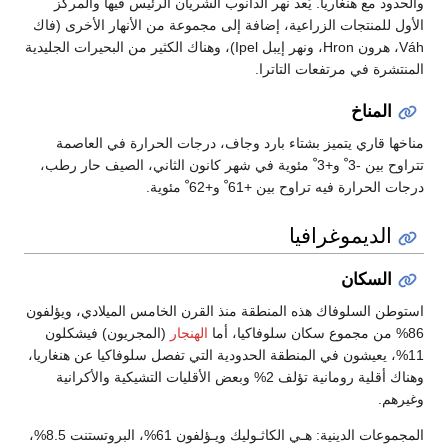
والحدود مع هنغاريا. يُعد نهر الدانوب الشريان الرئيس فيها والمركز
الأول للمنتجات الزراعية، إضافة إلى مجموعة من الأنهار الأخرى (فاك
Váh، هرون Hron، ونهر إيبل Ipel)، وهناك الكثير من البحيرات الجليدية
المنتشرة في مرتفعات التاترا.
المناخ
مناخها قاري يتميز بشتاء بارد وجاف، درجات الحرارة في العاصمة
تتراوح بين -3 ْ و+3 ْ مئوية في شهر كانون الثاني، الصيف حار رطب،
درجات الحرارة فيه تراوح بين +61 ْ و+62 ْ مئوية.
الديموغرافيا
السكان
استوطن السلوفاك هذه المنطقة منذ القرن الخامس الميلادي، ويؤلفون
86% من مجموع سكان سلوفاكيا، أما
الهنجار
(المجريون) فيشكلون
11%، يعيشون في المنطقة الحدودية التي تفصل سلوفاكيا عن هنغاريا،
وهناك أقلية رومانية تؤلف 2% وبعض الأقليات التشيكية والأكرانية
وغيرهم.
المجموعات الدينية: هـي الكاثـوليك ويـؤلفون 61%، البروتستنت 8.5%،