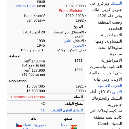
(first)
التشيك
وتركزوا في
Václav Havel
(last)
• 1989–1992
جنوبي غربي البلاد،
Prime Minister
وفي عام 1526
Karel Kramář
• 1918–1919
Jan Stráský
• 1992
وقعت المنطقة
التاريخ
الخاضعة
• الاستقلال عن النمسا-
28 أكتوبر 1918
للإمبراطورية
المجر
• الاحتلال
النازي
1939
النمساوية، ومنها
•
التحرير
1945
سلوفاكيا، تحت
• حل تشيكوسلوڤاكيا
31 ديسمبر 1992
سيطرة
المساحة
الامبراطورية
2
1921
140،446 km
(54،227 sq mi)
العثمانية، واستمرت
2
1993
127،900 km
حتى الحرب العالمية
(49،400 sq mi)
الأولى، وفي نهاية
Population
الحرب العالمية
13٬607٬385
• 1921
15٬600٬000
• 1993
الأولى
(1918)، أقام
العملة
Czechoslovak koruna
التشيك والسلوفاك
مفتاح الهاتف
42
جمهورية
النطاق العلوي للإنترنت
.cs
تشيكوسلوفاكيا التي
كانت تضم منطقة
سبقها
تلاها
التشيك Czech
النمسا-
جمهورية التشيك