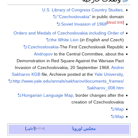
U.S. Library of Congress Country Studies,
"Czechoslovakia"
in public domain
[
dead link
]
Soviet Invasion of 1968
Orders and Medals of Czechoslovakia including Order of
the White Lion
(
in English and Czech
)
Czechoslovakia
-The First Czechoslovak Republic
Andropov
to the Central Committee, about the
Demonstration in Red Square Against the Warsaw Pact
Invasion of Czechoslovakia, 20 September 1968.
Andrei
Sakharov
KGB
file, Archieve posted at the
Yale University
,
http://www.yale.edu/annals/sakharov/documents_frames/
Sakharov_008.htm
Hungarian Language Map
, border changes after the
creation of Czechoslovakia
Map
Map
مجلس اوروبا
e
t
v
أظهر