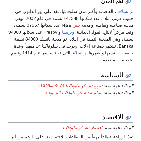
أهم المدن
براتسلافا
، العاصمة وأكبر مدن سلوفاكيا، تقع على نهر الدانوب في
جنوب غربي البلاد، عدد سكانها 447345 نسمة في عام 2002، وهي
مدينة صناعية وثقافية. ومدينة
نيترا
Nitra عدد سكانها 87557 نسمة،
وتعد مركزاً لإنتاج المواد الغذائية.
وبريشا
و Presov عدد سكانها 94000
نسمة، وهي المدينة التقنية في البلاد، ثم مدينة بانسكا 84000 نسمة
Banska، تشتهر بصناعة الآلات. ويوجد في سلوفاكيا 14 معهداً وعدة
جامعات، أقدمها وأشهرها
براتسلافا
التي تم تأسيسها عام 1414 وتضم
تخصصات متعددة.
السياسة
المقالة الرئيسية:
تاريخ تشيكوسلوڤاكيا (1918–1938)
المقالة الرئيسية:
سياسة تشيكوسلوڤاكيا الشيوعية
الاقتصاد
المقالة الرئيسية:
اقتصاد تشيكوسلوڤاكيا
تعدّ الزراعة قطاعاً مهماً من القطاعات الاقتصادية، على الرغم من أنها