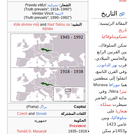
War
الشعار:
تشيكية
:
Pravda vítězí
("Truth prevails"; 1918–1990)
التاريخ
لاتينية
:
Veritas Vincit
("Truth prevails"; 1990–1992)
المقالة الرئيسية:
النشيد:
Nad Tatrou sa
and
Kde domov můj
blýska
تاريخ
تشيكوسلوڤاكيا
سكن السلوفاك،
بين القرنين الرابع
والخامس الميلادي،
قرب
نهر الدانوب
,
وفي القرن التاسع،
انتقلوا إلى منطقتين
هما
مورافا
Morava
نيترا
Nitra، وفي
بداية القرن العاشر
سيطرت
مملكة
Capital
پراگ
(
Praha
)
هنغاريا
على
اللغات المشتركة
Slovak
and
Czech
سلوفاكيا
، وبين
الحكومة
جمهورية
عامي 1423
President
و1453م سكن
Tomáš G. Masaryk
• 1918–1935