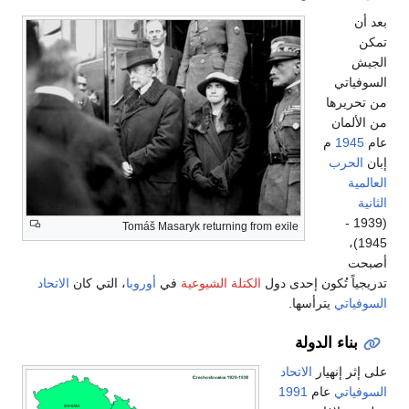
بعد أن
تمكن
الجيش
السوفياتي
من تحريرها
من الألمان
عام
1945
م
إبان
الحرب
العالمية
الثانية
(1939 -
Tomáš Masaryk returning from exile
1945)،
أصبحت
تدريجياً تُكون إحدى دول
الكتلة الشيوعية
في
أوروبا
، التي كان
الاتحاد
السوفياتي
يترأسها.
بناء الدولة
على إثر إنهيار
الاتحاد
السوفياتي
عام
1991