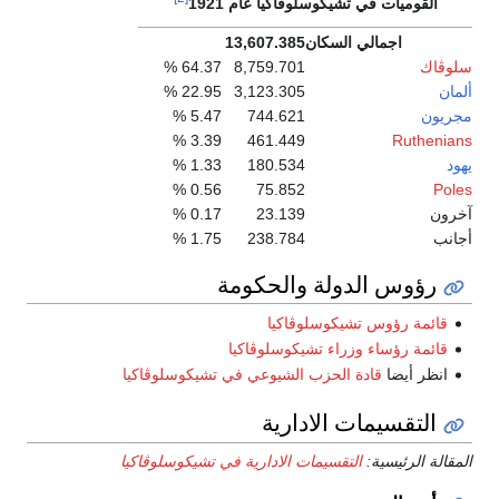
القوميات في تشيكوسلوڤاكيا عام 1921
اجمالي السكان
13,607.385
سلوڤاك
8,759.701
64.37 %
ألمان
3,123.305
22.95 %
مجريون
744.621
5.47 %
3.39 %
461.449
Ruthenians
يهود
180.534
1.33 %
0.56 %
75.852
Poles
آخرون
23.139
0.17 %
أجانب
238.784
1.75 %
رؤوس الدولة والحكومة
قائمة رؤوس تشيكوسلوڤاكيا
قائمة رؤساء وزراء تشيكوسلوڤاكيا
انظر أيضا
قادة الحزب الشيوعي في تشيكوسلوڤاكيا
التقسيمات الادارية
المقالة الرئيسية:
التقسيمات الادارية في تشيكوسلوڤاكيا