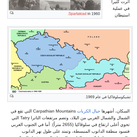
أثرت كثيراً
في عملية
Spartakiad
in 1960.
استيطان
تشيكوسلوفاكيا في عام 1969.
السكان، أشهرها
جبال الكربات
Carpathian Mountains التي تقع في
الشمال والشمال الغربي من البلاد، وتضم مرتفعات التاترا Tatry التي
تحوي أعلى ارتفاع في سلوڤاكيا (2655 متراً). أما في الجنوب الغربي
فتسود منطقة الدانوب المنبسطة، وتمتد على طول نهر الدانوب