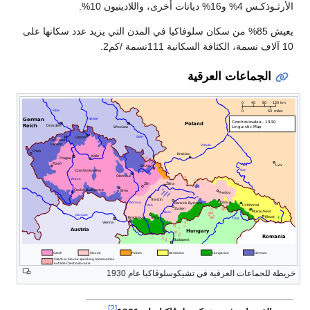
الأرثـوذكـس 4% و16% ديانات أخرى، واللادينيون 10%.
يعيش 85% من سكان سلوفاكيا في المدن التي يزيد عدد سكانها على
10 آلاف نسمة، الكثافة السكانية 111نسمة /كم2.
الجماعات العرقية
خريطة للجماعات العرقية في تشيكوسلوڤاكيا عام 1930
[2]