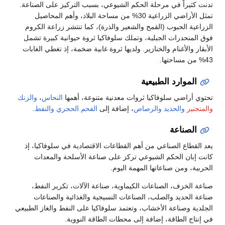
تدنت كثيراً في مرحلة الحكم الشيوعي، بسبب التركيز على الصناعة.
تمثل الأراضي الزراعية 30% من مساحة البلاد، وأهم المحاصيل
الزراعية الحبوب (القمح والشعير والذرة)، كما تنتشر زراعة الكروم
فوق المنحدرات الجبلية، وتملك سلوفاكيا ثروة حيوانية كبيرة تشمل
الأبقار والأغنام والخنازير. ولديها ثروة غابية ضخمة، إذ تغطي الغابات
43% من مساحتها.
الموارد الطبيعية
تحتوي أراضي سلوفاكيا ثروات معدنية متنوعة، أهمها
النحاس
،
والزنك
والمنجنير
والحديد
والرصاص
، إضافة إلى
الفحم الحجري
والنفط
.
الصناعة
يعد القطاع الصناعي من أهم القطاعات الاقتصادية في سلوفاكيا، إذ
كانت إبان الحكم الشيوعي تركز على صناعة الأسلحة والمعدات
الحربية، ومن صناعاتها المهمة اليوم.
صناعة الخزف، الصناعات الكيماوية، صناعة الآلات، تكرير النفط،
صناعة الحديد والصلب، الصناعات النسيجية والغذائية والصناعات
الجلدية وصناعة الأخشاب، وتعتمد سلوفاكيا على النفط والغاز الطبيعي
في إنتاج الطاقة، إضافة إلى محطات الطاقة النووية.