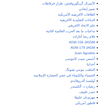
الأميرال گريگوروڤتش، طراز فرقاطات
تمييز إيجابي
العلاقات الأفريقية الأمريكية
الديانات التقليدية الأفريقية
علم الاتحاد الافريقي
تداعيات ما بعد الحرب العالمية الثانية
غلام رضا أغازاده
AGM-158 JASSM
AGM-179 JAGM
Juan Agudelo
أحمس سيت كاموسى
أجدابيا
الملقب بتومي تشونگ
الخيمياء والكيمياء في عصر الحضارة الإسلامية
أوليسه ألدروفاندي
رتشارد د. ألكسندر
حيدر علييڤ
مهري‌بان علييڤا
قاطور أمريكي