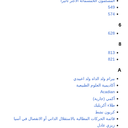
المسلمون الخمسمائة الأكثر تأثيراً
549
574
6
628
8
813
821
A
بيرام ولد الداه ولد اعبيدي
أكاديمية العلوم الطبيعية
Acadian
أكمي (جارية)
طلاء أكريليك
كربون نشط
قائمة الحركات المطالبة بالاستقلال الذاتي أو الانفصال في آسيا
زيزي عادل