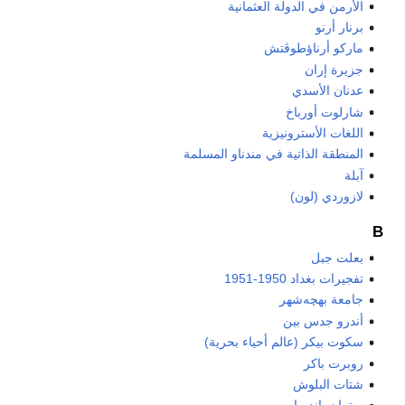
الأرمن في الدولة العثمانية
برنار أرنو
ماركو أرناؤطوڤتش
جزيرة إران
عدنان الأسدي
شارلوت أورباخ
اللغات الأسترونيزية
المنطقة الذاتية في مندناو المسلمة
آبلة
لازوردي (لون)
B
بعلت جبل
تفجيرات بغداد 1950-1951
جامعة بهچه‌شهر
أندرو جدس بين
سكوت بيكر (عالم أحياء بحرية)
روبرت باكر
شتات البلوش