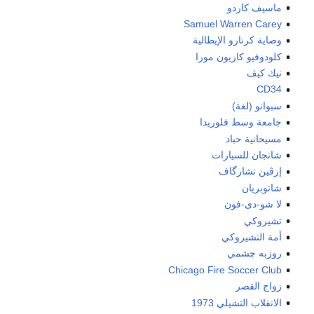
ماسيف كاردو
Samuel Warren Carey
وصاية كرنارو الإيطالية
كلودوفيو كاريون مورا
نيك كيڤ
CD34
سبوانو (لغة)
جامعة وسط فلوريدا
مسيحانية حباد
شانجان للسيارات
إرڤين تشارگاف
شاتوبريان
لا شو-دى-فون
تشيروكي
أمة التشيروكي
روزبه چشمي
Chicago Fire Soccer Club
زواج القصر
الانقلاب التشيلي 1973