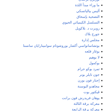
ما وراء مبدأ اللذة
أليس بيالياتسكي
التضحية بإسحاق
التسلسل الكيميائي الحيوي
روبرت د. بلاكويل
جورج بلاك
مجلس إدارة
بوتشاسانواسي أكشار بوروشوتام سوامينارايان سانستا
بوغاز قلعه
لا بوهيم
بوكمول
تمرد بوكو حرام
جون تايلر بونر
إجناز فون بورن
مجاهدو البوسنة
ڤيكتور بوت
يوهان فريدرش فون برانت
معركة برقة الثالثة
معركة برقة الرابعة