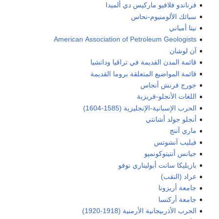
فرناندو فلافيو ماركيس دي ألميدا
سبائك الألومنيوم-نحاس
نيتا أمباني
American Association of Petroleum Geologists
آن لوشان
قائمة المدن القديمة في تراقيا وداتشيا
قائمة المواضيع المتعلقة بروما القديمة
جورج فرنش أنجاس
اللغات الأنجلو-فريزية
الحرب الإسبانية-الإنجليزية (1585-1604)
أنجلو جولد أشانتي
ماري آننج
فيليب آنشوتس
جيانس أنتيتوكونمپو
بازيليكا سانت أبوليناري نوفو
عراد (النقب)
جامعة أريزونا
جامعة أركنسا
الحرب الأذربيجانية الأرمنية (1918-1920)