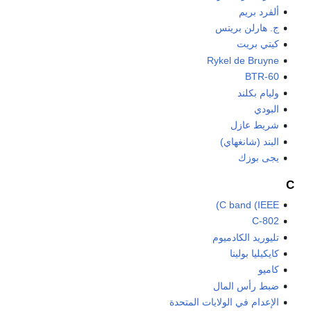
ألفرد بريم
ج. هارلن بريتس
كيتي بريت
Rykel de Bruyne
BTR-60
وليام بكلند
البودي
شريط عازل
البند (شانغهاي)
يجى بوزك
C
C band (IEEE)
C-802
تليوريد الكادميوم
كايكيليا بولينا
كاميو
ضبط رأس المال
الإعدام في الولايات المتحدة