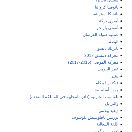
ستيپان بانديرا
بانوڤينا كرواتيا
بانسكا بستريتسا
أميري بركة
أنتوني بارنجر
عملية صولة الفرسان
البصة
باتريك باتسون
معركة دمشق 2012
معركة الموصل (2016-2017)
عمر البيومي
بيتلز
فيكتوريا بيكام
مرزا أسلم بيج
بلفاست الجنوبية (دائرة انتخابية في المملكة المتحدة)
والتر بل
ديفيد بيلامي
بوريس بافلوفيتش بلوسوف
اللغة البنغالية
توربرن برگمان