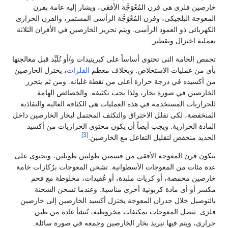
خارصين فلزى هى فرن المُعْوَجَّة الأفقى، ويشار إليه عامة بفرن
المعوجة البلجيكى، وفرن المُعْوَجَّة الرأسى المستمر، والفرن الحرارى
الكهربائى ذو العمود الرأسى. ويتم تحرير الخارصين في الأفران الثلاثة
بعملية اختزال وتقطير.
تحمص الخامة التى تحتوى أساساً على كبريتيدات و/أو تُلَبَّد قبل معالجتها
بأى من عمليات الاستخلاص. وبخلاف معظم
الفلزات
، يختزل الخارصين
من أكسيده في درجة حرارة أعلى من نقطة غليانه. ومن ثم يتحرر
الخارصين في صورة بخار، ولذا يجب تكثيفه. والخصائص الهامة
للحراريات المستخدمة في هذه العمليات هى الكثافة العالية والنفاذية
المنخفضة، لكى تقلل الاختراق والتكثف المحتمل لبخار الخارصين داخل
المادة الحرارية. ويجب أيضاً أن يكون محتوى الحراريات من أكسيد
[3]
الحديد منخفض لتقليل التفاعل مع الخارصين.
يتكون فرن المعوجة الأفقى من قسمين طوليين طويلين، ويحتوى على
عدة مئات من المعوجات الأسطوانية. تشحن المعوجات برُكازات خامة
خارصين محمصة، أو كريات ملبدة، أو عُقيدات، مخلوطة مع فحم
مكسر أو أى مادة كربونية أخرى مناسبة. وعندما تسخن الشحنة
بالتوصيل خلال جدران المعوجة يختزل أكسيد الخارصين إلى خارصين
فلزى. تتصل المعوجات بمكثفات مخروطية، تُنشأ عادة من طين
حرارى، ويتم فيها تبريد بخار الخارصين وجمعه في صورة سائلة.