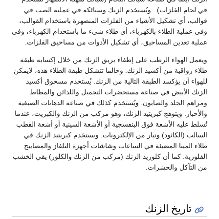
في لحام الفلزات) . ويُستخدم الزنك وسبائكه في عملية الصب في
قوالب، أي تشكيل الأشياء من الفلزات المنصهرة باستخدام القوالب،
وفي عملية الطلاء بالكهرباء، أي طلاء شيء ما باستخدام الكهرباء، وفي
عملية تعدين المساحيق، أي تشكيل الأدوات من مساحيق الفلزات.
ويعمل الهواء الرطب على إطفاء بريق الزنك من خلال إكسابه طبقة
طلاء رواقية من أكسيد الزنك. وحالما تتشكل طبقة الطلاء هذه، لايمكن
للهواء أن يؤكسد الطبقة التالية من الزنك. يُستخدم مسحوق أكسيد
الزنك الأبيض في صناعة مستحضرات التجميل واللدائن والمطاط
ومراهم الجلد والصابون. ويُستخدم كذلك في صناعة الدهانات الصبغية
والأحبار. ويتوهج كبريتيد الزنك، وهو مركب من الزنك والكبريت، عندما
تُسلط عليه الأشعة فوق البنفسجية أو الأشعة السينية أو أشعة القطب
السالب (الكاثود) وتيار من الإلكترونات. ويستخدم كبريتيد الزنك في
طلاء المينا المضيئة في الساعات وشاشات أجهزة التلفاز والمصابيح
الفلورية. كما أن كلوريد الزنك (مركب من الزنك والكلور) يقي الخشب
من التآكل والحشرات.
تاريخ الزنك