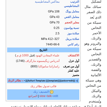
لتشكيل
الترتيب
معاكس المغناطيسية
المغناطيسي
سبائك. مثال
معامل يونگ
108 GPa
ذلك الصفر
الذي يُعد
معامل القص
43 GPa
سبيكة من
معاير الحجم
70 GPa
النحاس
نسبة پواسون
0.25
الأحمر
صلادة موز
2.5
والزنك،
صلادة برينل
327–412 MPa
والبرونز وهو
رقم كاس
7440-66-6
سبيكة من
التاريخ
النحاس
الاكتشاف
علماء المعادن الهنود
(قبل
1000 ق.م.
)
والقصدير
أول عزل
أندرياس زيگيسموند مارگراف
(1746)
والزنك،
أول من تعرف
راساراتنا ساموكايا
(800)
والفضة
عليه كفلز
الألمانية
متميز
وهي سبيكة
نظائر الزنك
v
• [{{fullurl:Template:{{{template}}}|action=edit}}
e
]
من النحاس
قالب:جدول نظائر زنك
والنيكل
التصنيف: زنك
والزنك.
edit
talk
view
|
المراجع
ويُستخدم
الزنك أيضًا في صناعة سبائك اللحام (سبائك سهلة الانصهار تستخدم