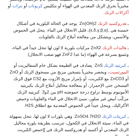
مخبرياً بحرق الزنك المعدني في الهواء أو بتكليس
كربونات
أو
نترات
أو
أكزالات الزنك
.
ـ
هدروكسيد الزنك
Zn(OH)2: يوجد في الحالة البلورية في أشكال
خمسة هي ,(ε,δ,γ,β,α)، قليل الانحلال في الماء. ينحل في الحموض
والأسس، ويتشكل من معالجة أملاح الزنك بالقلويات.
ـ
هاليدات الزنك
ZnX2 مركبات بلورية لا لون لها تنحل جيداً في الماء،
وتتميع بسرعة في الهواء (ما عدا ZnF2 فهو صعب الانحلال).
ـ
كبريتيد الزنك
ZnS: يصادف في الطبيعة بشكل خام السفاليريت أو
البيورتسيت
، ويحضر مخبرياً بتسخين مزيج من مسحوق الزنك أو ZnO
أو ZnCO3 مع الكبريت، أو بإمرار مزيج الآزوت مع CS2 فوق الزنك
المسخن حتى الإحمرار، أو بمعالجة محاليل أملاح الزنك بكبريتيد
الأمونيوم بوسط تراوح درجة حموضته pH بين 2و3. كبريتيد الزنك
مركّب أبيض غير مبلور، سيئ الانحلال في الماء والقلويات وحمض
الأكزاليك، وينحل جيداً في الحموض المعدنية مع انطلاق H2S.
ـ
كبريتات الزنك
ZnSO4.7H2O: وهي بلورات لا لون لها، تنحل بسهولة
في الماء، سيئة الانحلال في الكحول، تترسب بطريقة بلورة محاليل
الزنك المعدني أو أكسيد أو هدروكسيد الزنك في ]]حمض الكبريت