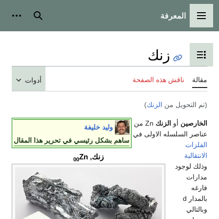
المعرفة
القائمة الرئيسية
بحث
أدوات
زنك
تبديل عرض جدول المحتويات
مقالة
ناقش هذه الصفحة
أدوات
(تم التحويل من
الزنك
)
الخارصين
أو
الزنك
Zn من
وليد خليفة
عناصر السلسله الاولى في
ساهم بشكل رئيسي في تحرير هذا المقال
الفلزات
الانتقالية
زنك,
Zn
00
وذلك لوجود
مدارات
فارغه
بالمدار d
وبالتالي