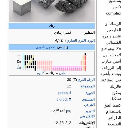
يستطيع
تكوين
complex
الزنــك أو
زنك
الخارصين
المظهر
فضي-رمادي
عنصر رمزه
الوزن الذري العياري
°(Zn)
A
الكيميائي
r
زنك في
الجدول الدوري
Zn. وهو فلز
لامع ذو لون
–
↑
أبيض ضارب
Zn
↓
إلى الزرقة،
Cd
نحاس
←
زنك
→
گاليوم
ويتمتع بأهمية
في الصناعة.
الرقم الذري
(
Z
)
30
فالزنك
المجموعة
12
يمكن
الدورة
period 4
تشكيله
المستوى
d-block
الفرعي
كيفما اتفق
10
2
باستخدام
التوزيع
4s
] 3d
Ar
[
الإلكتروني
الطرائق
الإلكترونات
2, 8, 18, 2
التقليدية