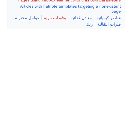
Pages using infobox element with unknown parameters
Articles with hatnote templates targeting a nonexistent
page
عناصر كيميائية
معادن غذائية
وقودات نارية
عوامل مختزلة
فلزات انتقالية
زنك