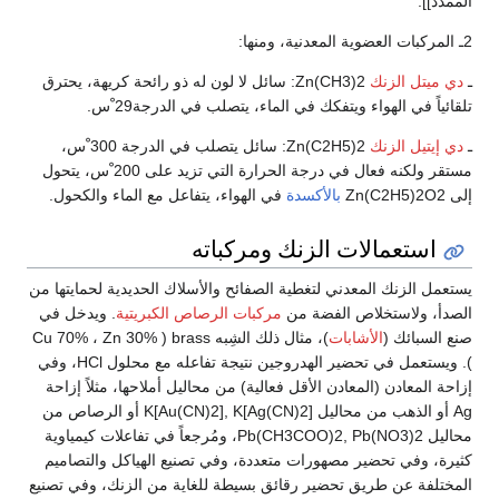
الممدد]].
2ـ المركبات العضوية المعدنية، ومنها:
ـ
دي ميتل الزنك
Zn(CH3)2: سائل لا لون له ذو رائحة كريهة، يحترق
تلقائياً في الهواء ويتفكك في الماء، يتصلب في الدرجة29 ْس.
ـ
دي إيتيل الزنك
Zn(C2H5)2: سائل يتصلب في الدرجة 300 ْس،
مستقر ولكنه فعال في درجة الحرارة التي تزيد على 200 ْس، يتحول
إلى Zn(C2H5)2O2
بالأكسدة
في الهواء، يتفاعل مع الماء والكحول.
استعمالات الزنك ومركباته
يستعمل الزنك المعدني لتغطية الصفائح والأسلاك الحديدية لحمايتها من
الصدأ، ولاستخلاص الفضة من
مركبات الرصاص الكبريتية
. ويدخل في
صنع السبائك (
الأشابات
)، مثال ذلك الشِبه Cu 70% ، Zn 30% ) brass
). ويستعمل في تحضير الهدروجين نتيجة تفاعله مع محلول HCl، وفي
إزاحة المعادن (المعادن الأقل فعالية) من محاليل أملاحها، مثلاً إزاحة
Ag أو الذهب من محاليل K[Au(CN)2], K[Ag(CN)2] أو الرصاص من
محاليل Pb(CH3COO)2, Pb(NO3)2، ومُرجعاً في تفاعلات كيمياوية
كثيرة، وفي تحضير مصهورات متعددة، وفي تصنيع الهياكل والتصاميم
المختلفة عن طريق تحضير رقائق بسيطة للغاية من الزنك، وفي تصنيع