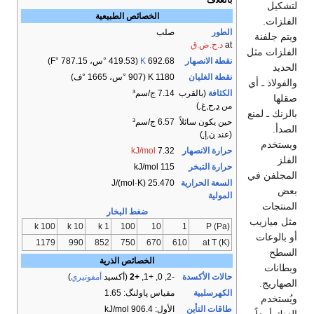
بالغلاف
لتشكيل
الخصائص الطبيعية
الفلزات.
الطور
صلب
ويتم جلفنة
at
د.ح.ض.ق
الفلزات مثل
نقطة الانصهار
692.68
K
​(419.53 °س، ​787.15 °F)
الحديد
نقطة الغليان
1180 K ​(907 °س، ​1665 °ف)
والفولاذ ـ أي
الكثافة
(بالقرب
7.14 ج/سم³
صقلها
من
د.ح.غ.
)
بالزنك ـ لمنع
حين يكون سائلاً
6.57 ج/سم³
الصدأ.
(عند
ن.إ.
)
ويستخدم
حرارة الانصهار
7.32
kJ/mol
الفلز
حرارة التبخر
115 kJ/mol
المجلفن في
السعة الحرارية
25.470 J/(mol·K)
بعض
المولية
المنتجات
ضغط البخار
مثل ميازيب
100 k
10 k
1 k
100
10
1
P (Pa)
أو بالوعات
1179
990
852
750
670
610
at T (K)
السطح
الخصائص الذرية
وبطانات
حالات الأكسدة
-2, 0, +1,
+2
​(أكسيد
أمفوتيري
)
الصهاريج.
الكهرسلبية
مقياس پاولنگ: 1.65
ويُستخدم
طاقات التأين
الأول: 906.4 kJ/mol