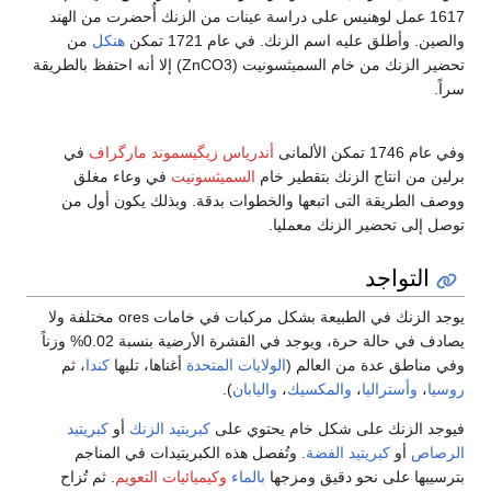
1617 عمل لوهنيس على دراسة عينات من الزنك أُحضرت من الهند
والصين. وأطلق عليه اسم الزنك. في عام 1721 تمكن
هنكل
من
تحضير الزنك من خام السميثسونيت (ZnCO3) إلا أنه احتفظ بالطريقة
سراً.
وفي عام 1746 تمكن الألمانى
أندرياس زيگيسموند مارگراف
في
برلين من انتاج الزنك بتقطير خام
السميثسونيت
في وعاء مغلق
ووصف الطريقة التى اتبعها والخطوات بدقة. وبذلك يكون أول من
توصل إلى تحضير الزنك معمليا.
التواجد
يوجد الزنك في الطبيعة بشكل مركبات في خامات ores مختلفة ولا
يصادف في حالة حرة، ويوجد في القشرة الأرضية بنسبة 0.02% وزناً
وفي مناطق عدة من العالم (
الولايات المتحدة
أغناها، تليها
كندا
، ثم
روسيا
،
وأستراليا
،
والمكسيك
،
واليابان
).
فيوجد الزنك على شكل خام يحتوي على
كبريتيد الزنك
أو
كبريتيد
الرصاص
أو
كبريتيد الفضة
. وتُفصل هذه الكبريتيدات في المناجم
بترسيبها على نحو دقيق ومزجها
بالماء
وكيميائيات التعويم
. ثم تُزاح