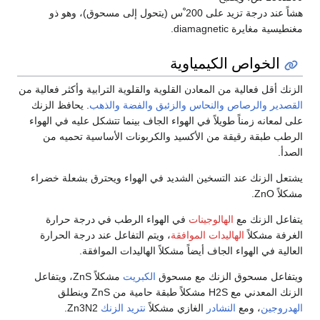
هشاً عند درجة تزيد على 200 ْس (يتحول إلى مسحوق)، وهو ذو
مغنطيسية مغايرة diamagnetic.
الخواص الكيمياوية
الزنك أقل فعالية من المعادن القلوية والقلوية الترابية وأكثر فعالية من
القصدير
والرصاص
والنحاس
والزئبق
والفضة
والذهب
. يحافظ الزنك
على لمعانه زمناً طويلاً في الهواء الجاف بينما تتشكل عليه في الهواء
الرطب طبقة رقيقة من الأكسيد والكربونات الأساسية تحميه من
الصدأ.
يشتعل الزنك عند التسخين الشديد في الهواء ويحترق بشعلة خضراء
مشكلاً ZnO.
يتفاعل الزنك مع
الهالوجينات
في الهواء الرطب في درجة حرارة
الغرفة مشكلاً
الهاليدات الموافقة
، ويتم التفاعل عند درجة الحرارة
العالية في الهواء الجاف أيضاً مشكلاً الهاليدات الموافقة.
ويتفاعل مسحوق الزنك مع مسحوق
الكبريت
مشكلاً ZnS، ويتفاعل
الزنك المعدني مع H2S مشكلاً طبقة حامية من ZnS وينطلق
الهدروجين
، ومع
النشادر
الغازي مشكلاً
نتريد الزنك
Zn3N2.