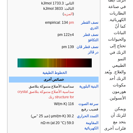
الزنك أيضاً
الثاني: 1733.3 kJ/mol
في صناعة
الثالث: 3833 kJ/mol
البطاريات
(
المزيد
)
الكهربائية.
نصف القطر
pm
empirical: 134
كما أنّ
الذري
النباتات
نصف قطر
122±4 pm
والحيوانات
التكافؤ
تحتاج إلى
نصف قطر ڤان
139 pm
الزنك في
در ڤالز
النمو
الطبيعي
والعلاج. ويُعد
الخطوط الطيفية
الزنك أحد
خصائص أخرى
مكونات
البنية البلورية
​سداسية الأضلاع مدموكة بتلاصق
هورمون
سداسية الأضلاع مدموكة بتلاصق crystal
structure for زنك
الأنسولين.
سرعة الصوت
116 W/(m·K)
ويمكن
قضيب رفيع
للزنك أن
التمدد الحراري
30.2 µm/(m⋅K) (عند 25 °س)
يتحد مع
المقاومة
59.0 nΩ⋅m (at 20 °C)
فلزات أخرى
الكهربائية