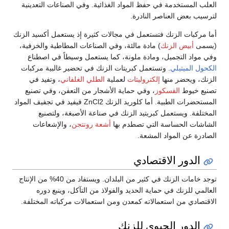
العلب المستخدمة في حفظ المواد الغذائية. وفي الصناعات التعدينية
لترسيب بعض العناصر النادرة.
أما مركبات الزنك فتستعمل في مجالات كثيرة إذ يستعمل أكسيد الزنك
(يسمى
أبيض الزنك
) مادة مالئة، وفي الصناعات المطاطية والخزفية،
وفي مواد التجميل، ومادة ملونة، كما يستعمل وسيطاً في اصطناع
الكحول الميتيلي
. وتستعمل كبريتات الزنك في تحضير غالبية مركبات
الزنك، ويحضر منها
إلكتروليتات
لعملية
الطلي الغلفاني
، وتفيد في
تصنيع خيوط
الفسكوز
، وفي حماية الأشجار من التعفن، وفي تصنيع
المستحضرات الطبية. أما كلوريد الزنك ZnCl2 فيفيد في تجفيف المواد
المختلفة. ويستعمل كبريتيد الزنك في صناعة الأصبغة، ولتصنيع
الشاشات الحساسة التي تصطدم بها
أشعة رونتجن
، والإشعاعات
الصادرة عن المواد المشعة.
الدور الاقتصادي
توجد خامات الزنك في كثير من البلدان. ويستفاد من 40% من الإنتاج
العالمي للزنك في حماية الحديد والفولاذ من التآكل، وينبع دوره
الاقتصادي من استعمالاته كمعدن ومن استعمالات مركباته المختلفة.
الدور الحيوي للزنك