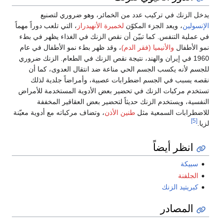
يدخل الزنك في تركيب عدد من الخمائر، وهو ضروري لتصنيع
الإنسولين
، ويعد الجزء المكوّن
لخميرة الأنهيدراز
، التي تلعب دوراً مهماً
في عملية التنفس. كما تبيّن أن نقص الزنك في الغذاء يظهر في بطء
نمو الأطفال
والأنيميا (فقر الدم)
، وقد ظهر بطء نمو الأطفال في عام
1960 في إيران والهند، نتيجة نقص الزنك في الطعام. الزنك ضروري
للجسم لأنه يكسب الجسم الحي مناعة ضد انتقال العدوى، كما أن
نقصه يسبب في الجسم اضطرابات عصبية، وأمراضاً جلدية لذلك
تستخدم مركبات الزنك في تحضير بعض الأدوية المستخدمة للأمراض
النفسية، ويستخدم الزنك حديثاً لتحضير بعض العقاقير المخففة
للاضطرابات السمعية مثل
طنين الأذن
، وتضاف مركباته مع أدوية معيّنة
[5]
لزيا.
انظر أيضاً
سبيكة
الجلفنة
كبريتيد الزنك
المصادر