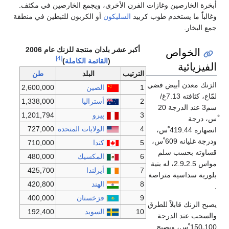
أبخرة الخارصين وغازات الفرن الأخرى، ويجمع الخارصين في مكثف.
وغالباًً ما يستخدم طوب كربيد
السليكون
أو الكربون للتبطين في منطقة
جمع البخار.
الخواص
أكبر عشر بلدان منتجة للزنك عام 2006
[4]
(
القائمة الكاملة
)
الفيزيائية
الترتيب
البلد
طن
الزنك معدن أبيض فضي
1
الصين
2,600,000
لمّاع، كثافته 7.13غ/
2
أستراليا
1,338,000
سم3 عند الدرجة 20
3
پيرو
1,201,794
ْس، درجة
4
الولايات المتحدة
727,000
انصهاره 419.44 ْس،
ودرجة غليانه 609 ْس،
5
كندا
710,000
قساوته بحسب سلم
6
المكسيك
480,000
مواس 2.5ـ2.9، له بنية
7
أيرلندا
425,700
بلورية سداسية متراصة
8
الهند
420,800
.
9
قزخستان
400,000
يصبح الزنك قابلاً للطرق
10
السويد
192,400
والسحب عند الدرجة
100ـ150 ْس، ويصبح