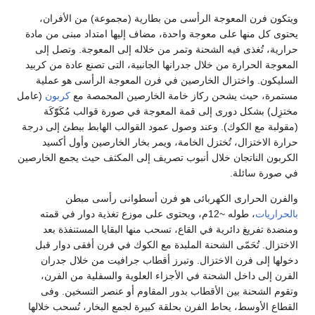
ويتكون فرن المعوجة الرأسى من بطارية (مجموعة) من الأفران،
يحتوى كل منها على معوجة واحدة، مضاف إليها امتداد مبنى من مادة
حرارية، تُغذى فيه الشحنة وتمر من خلاله إلى المعوجة. وتصل إلى
المعوجة الحرارة من خلال جدرانها الجانبية، التى تصنع عادة من كربيد
السليكون. واختزال الخارصين في فرن المعوجة الرأسى هو عملية
مستمرة، حيث يشحن ركاز خامة الخارصين المحمصة مع
كربون
(عامل
مختزِل) بشكل دورى إلى قمة المعوجة في صورة قوالب مُكَوّّكَة
(مقولبة مع الكوك). وعند وصول عمود القوالب الهابط ببطئ إلى درجة
حرارة الاختزال، تُختزل الخامة، ويمر بخار الخارصين وأول أكسيد
الكربون الناتجان خلال أنبوب تصريف إلى المكثف حيث يجمع الخارصين
في صورة سائلة.
والفرن الحرارى الكهربائى هو فرن أسطوانى رأسى مبطن
بالحراريات
، طوله ~12م، ويحتوى على موزع تغذية دوار في قمته
ومنضدة تفريغ دائرية في القاع، تسحب منها البقايا المستنفذة بعد
الاختزال. تُحَمّى الشحنة الملبدة مع الكوك في فرن أفقى دوار قبل
دخولها إلى فرن الاختزال. وتبرز أقطاب جرافيت من خلال جدران
الفرن إلى داخل الشحنة في الأجزاء العلوية والسفلية من الفرن،
وتقوم الشحنة بين الأقطاب بدور المقاوم أو عنصر التسخين. وفى
القطاع الأوسط، يحاط الفرن بحلقة كبيرة لجمع البخار، تُسحب خلالها