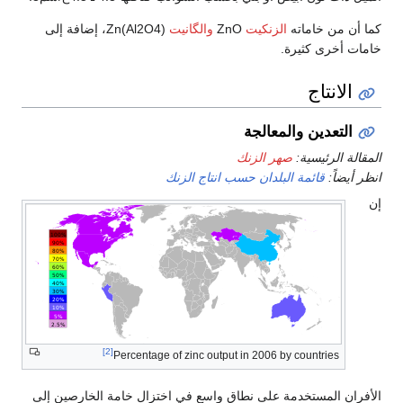
كما أن من خاماته
الزنكيت
ZnO
والگانيت
Zn(Al2O4)، إضافة إلى
خامات أخرى كثيرة.
الانتاج
التعدين والمعالجة
المقالة الرئيسية:
صهر الزنك
انظر أيضاً:
قائمة البلدان حسب انتاج الزنك
إن
[2]
Percentage of zinc output in 2006 by countries
الأفران المستخدمة على نطاق واسع في اختزال خامة الخارصين إلى