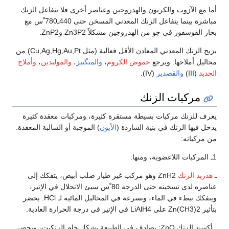
أما مع الآزوت والكربون والهدروجين وعناصر أخرى فلا يتفاعل الزنك
مباشرة بينما يتفاعل الزنك المعدني المسخن حتى 440ـ780 ْس مع
بخار الفوسفور في جو من الهدروجين مشكلاً Zn3P2 وZnP2.
يزيح الزنك المعدني المعادن الأقل فعالية (مثل Cu,Ag,Hg,Au,Pt) من
محاليل أملاحها. ويرجع
حموض الكروم
،
والمنگنيز
،
والمولبدين
،
وأملاح
الحديد
(III)
والقصدير
(IV).
مركبات الزنك
يعرف للزنك مركبات بسيطة مستقرة كثيرة، ومركبات معقدة كثيرة
يدخل فيها الزنك في بنية الشاردة (
الأيون
) الموجبة أو السالبة المعقدة.
من مركباته:
1ـ المركبات اللاعضوية، ومنها:
ـ
هدريد الزنك
ZnH2 وهو مركب غير طيار صلب أبيض، يتفكك إلى
عناصره لدى تسخينه حتى الدرجة 80 ْس سيئ الانحلال في الإتير،
ويتفكك ببطء في الماء، وبسرعة في المحاليل المائية لـ HCl. يحضر
بتأثير Zn(CH3)2 على LiAlH4 في الإتير في درجة الحرارة العادية.
ـ أكسيد الزنك ZnO: يصادف في الطبيعة بشكل خام الزنكيت، ويحضر