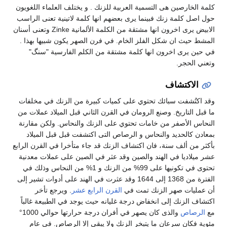
كلمة الخارصين هى التسمية العربية للزنك . و يختلف العلماء اللغويون
حول اصل كلمة زنك فبينما يرى بعضهم انها كلمة لاتينية تعنى الراسب
الابيض يرى اخرون انها مشتقة من الكلمة الألمانية Zinke وتعنى أسنان
المشط حيث ان شكل الفلز الخام. في فرن الصهر يكون شبيها بهذا .
في حين يرى اخرون انها كلمة مشتقة من الكلم الفارسية "سنگ"
وتعني الحجر.
الاكتشاف
وقد اكتُشفت سبائك تحتوي على كميات كبيرة من الزنك في مخلفات
ما قبل التاريخ. وصنع الرومان في القرن الثاني قبل الميلاد عملات من
النحاس الأصفر من خامات تحتوي على الزنك والنحاس. ولكن مقارنة
بمعادن كالحديد والنحاس و الرصاص التى اكتشفت قبل قبل الميلاد
بأكثر من ألف سنة، فان اكتشاف الزنك قد جاء متأخرا في القرن الرابع
عشر ميلاديا في الهند والصين وقد عثر في الصين على عملات معدنية
تحتوى في تكونيها على 99% من الزنك و 1% من النحاس وذلك في
الفترة من 1368 إلى 1644 وقد عثرت في الهند على أدوات تشير إلى
أن عمليات صهر الزنك تمت في
القرن الرابع عشر
. ويرجع تأخر
اكتشاف الزنك إلى انخفاض درجة غليانه حيث يوجد في الطبيعة غالباً
مع
الرصاص
والذى كان يصهر في أفران درجة حرارتها حوالي 1000°
مئوية فكان سرعان ما يتبخر الزنك ولا يبقى إلا الرصاص. في عام