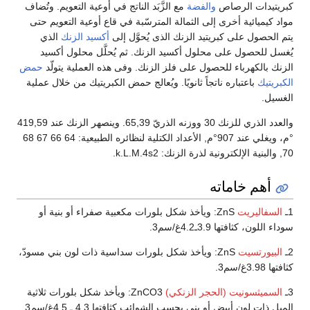
كبريتيدات الرصاص
والفضة
مع الزَّبَد الناتج في أوعية التعويم. وتُضاف
مواد كيميائية أخرى إلى الثمالة المترسّبة في قاع أوعية التعويم حتى
يتم الحصول على كبريتيد الزنك الذى يُحوَّل إلى
أكسيد الزنك
الذي
يُغسل للحصول على محلول أكسيد الزنك. ثم يُحلَّل محلول أكسيد
الزنك بالكهرباء للحصول على فلز الزنك. وفى هذه العملية يتولّد
حمض
الكبريتيك
باعتباره ناتجاً ثانويًا. ويُعالج حمض الكبريتيك من خلال عملية
الغسيل.
والعدد الذري للزنك 30 ووزنه الذريّ 65,39. وينصهر الزنك عند 419,59
°م، ويغلي عند 907°م, الأعداد الكتلية لنظائره الطبيعية: 64 66 67 68
70, والبنية الإلكترونية لذرة الزنك: k.L.M.4s2.
أهم خاماته
1ـ
السفاليريت
ZnS: ويأخذ شكل بلورات مكعبية صفراء أو بنية أو
سوداء اللون، كثافتها 3.9ـ4.2غ/سم3.
2ـ
البيورتسيت
ZnS: ويأخذ شكل بلورات سداسية ذات لون بني مسودّ،
كثافتها 3.98غ/سم3.
3ـ
السميثسونيت (الحجر الزنكي)
ZnCO3: ويأخذ شكل بلورات ثلاثية
الميل ذات لون أبيض أو بني بحسب الشوائب كثافتها 4.3 ـ 4.5غ/سم3.