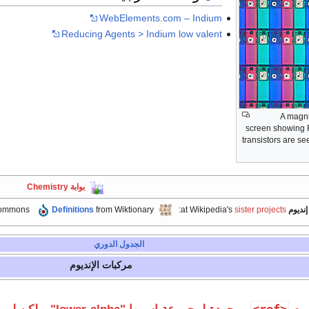
WebElements.com – Indium
Reducing Agents > Indium low valent
A magni
screen showing R
transistors are se
بوابة Chemistry
إنديوم
at Wikipedia's
sister projects
:
from Wiktionary
Definitions
Commons
الجدول الدوري
مركبات
الإنديوم