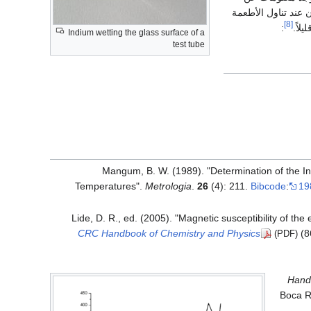
 عند تناول الأطعمة
[8]
لاً.
:
Indium wetting the glass surface of a
test tube
Mangum, B. W. (1989). "Determination of the In
Temperatures".
Metrologia
.
26
(4): 211.
Bibcode
:
19
Lide, D. R., ed. (2005). "Magnetic susceptibility of t
CRC Handbook of Chemistry and Physics
(8
(PDF)
Hand
Boca R