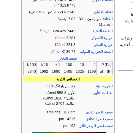
نقطة الانصهار
429.7485
K
313.8773 °F)
ات
نقطة الغليان
2345 K ​(2072 °س، ​3762 °ف)
من InO
الكثافة
حين يكون سائلاً
7.02 ج/سم³
اردة
(عند
ن.إ.
)
[1]
النقطة الثلاثية
429.7445 K, ​~1 kPa
ونترات
حرارة الانصهار
3.281
kJ/mol
 نترات أحادية
حرارة التبخر
231.8 kJ/mol
السعة الحرارية المولية
26.74 J/(mol·K)
ضغط البخار
100 k
10 k
1 k
100
10
1
P (Pa)
2340
1962
1690
1485
1325
1196
at T (K)
الخصائص الذرية
الكهرسلبية
مقياس پاولنگ: 1.78
طاقات التأين
الأول: 558.3 kJ/mol
الثاني: 1820.7 kJ/mol
الثالث: 2704 kJ/mol
نصف القطر الذري
pm
empirical: 167
نصف قطر التكافؤ
142±5 pm
نصف قطر ڤان در ڤالز
193 pm