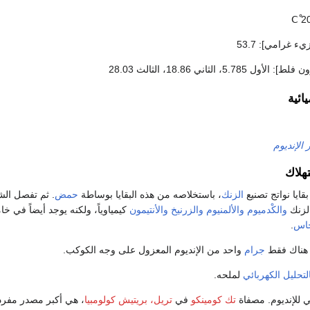
 غرامي]: 53.7
لأول 5.785، الثاني 18.86، الثالث 28.03
ائية
 الإنديوم
تهلاك
ايا نواتج تصنيع
الزنك
، باستخلاصه من هذه البقايا بوساطة
حمض
. ثم تفصل ال
الزنك
والكْدميوم
والألمنيوم
والزرنيخ
والأنتيمون
كيمياوياً، ولكنه يوجد أيضاً في خا
حاس
.
 هناك فقط
جرام
واحد من الإنديوم المعزول على وجه الكوكب.
لتحليل الكهربائي
لملحه.
ي للإنديوم. مصفاة
تك كومينكو
في
تريل، بريتيش كولومبيا
، هي أكبر مصدر مفرد، 