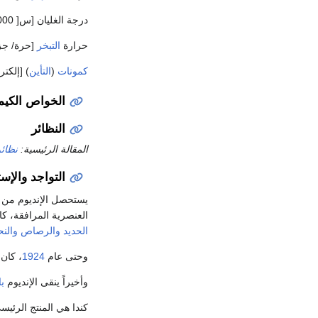
درجة الغليان [س[ Cْ 2000
حرارة
التبخر
[حرة/ جزيء
كمونات
(
التأين
) [إلكترون فلط]: ا
الخواص الكيمي
النظائر
المقالة الرئيسية:
نظائر
التواجد والإس
يستحصل الإنديوم من بق
العنصرية المرافقة، ك
الحديد
والرصاص
والن
وحتى عام
1924
، كان
وأخيراً ينقى الإنديوم
با
كندا هي المنتج الرئيس