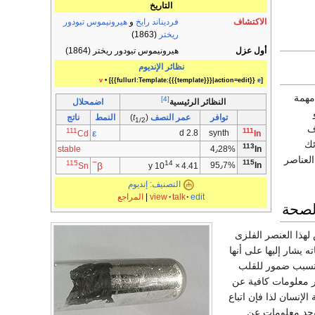
التاريخ
الاكتشاف
فرديناند رايخ
و
هيرونيموس تيودور
ريختر
(1863)
أول عزل
هيرونيموس تيودور ريختر
(1864)
نظائر الإنديوم
v
• [{{fullurl:Template:{{{template}}}|action=edit}}
e
]
مهمة
[4]
اضمحلال
النظائر الرئيسية
توا­فر
عمر النصف
(
t
)
النمط
نا­تج
1/2
ف
111
111
ε
2.8 d
synth
Cd
In
ئك
113
stable
4٫28%
In
العناصر
−
115
14
115
β
95٫7%
Sn
y
10
×
4.41
In
التصنيف: إنديوم
edit
talk
view
|
المراجع
لصحة
لهذا العنصر الفلزى
اته يشار إليها على أنها
تسبب ضمور للقلب
فر معلومات كافية عن
لإنسان لذا فإن اتباع
 توجد معلومات عن