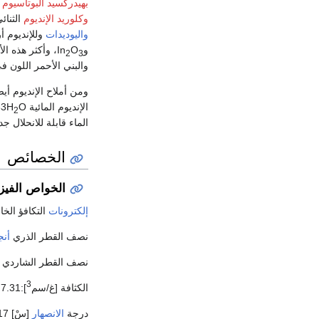
بهيدركسيد البوتاسيوم
أ
وكلوريد الإنديوم
الثنائي l
واليوديدات
وللإنديوم أر
وIn
O
، وأكثر هذه الأك
2
3
والبني الأحمر اللون في
ومن أملاح الإنديوم أيضاً
الإنديوم المائية In(NO
33H
2
الماء قابلة للانحلال جدا
الخصائص
الخواص الفيزي
إلكترونات
التكافؤ الخارج
نصف القطر الذري
أن
نصف القطر الشاردي [أنغ
3
الكثافة [غ/سم
]:7.31
درجة
الانصهار
[سْ] Cْ 156.17