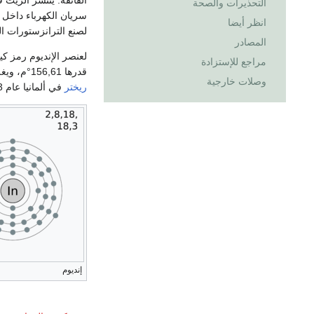
الفائقة. ينتشر الزيت 
التحذيرات والصحة
سريان الكهرباء داخل
انظر أيضا
لصنع الترانزستورات الت
المصادر
مراجع للإستزادة
قدرها 156,61°م، ويغلي في درجة حرارة قدرها 2080°م. اكتشف هذا العنصر
وصلات خارجية
ريختر
في ألمانيا عام 1863م.
إنديوم