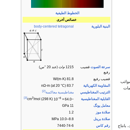
الخطوط الطيفية
خصائص أخرى
البنية البلورية
body-centered tetragonal
سرعة الصوت
قضيب
1215 م/ث (عند 20 °س)
رفيع
قضيب رفيع
81.8 W/(m·K)
شوائب
المقاومة الكهربائية
83.7 nΩ⋅m (at 20 °C)
مات
[2]
الترتيب المغناطيسي
مغناطيسية معاكسة
[3]
3
−6
القابلية المغناطيسية
/mol (298 K)
cm
10
×
−64.0
معامل يونگ
11 GPa
صلادة موز
1.2
صلادة برينل
8.8–10.0 MPa
بانتاج
رقم كاس
7440-74-6