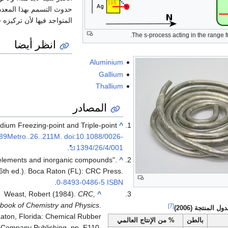
حدوث التسمم بهذا المعدن
المتواجد فيها لأن تركيزه قلي
.
The s-process acting in the range 
انظر أيضا
Aluminium
Gallium
Thallium
المصادر
dium Freezing-point and Triple-point
^
89Metro..26..211M
.
doi
:
10.1088/0026-
.
1394/26/4/001
he elements and inorganic compounds".
^
6th ed.). Boca Raton (FL): CRC Press.
.
0-8493-0486-5
ISBN
Weast, Robert (1984).
CRC,
^
book of Chemistry and Physics
.
[7]
دول المنتجة (2006)
aton, Florida: Chemical Rubber
بالطن
% من الإنتاج العالمي
Company Publishing. pp. E110.