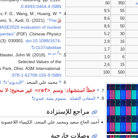
ة
350
60
.
0-8493-0464-4
ISBN
9,5
55
, F. G.; Wang, M.; Huang, W.
^
8,6
50
aimi, S.; Audi, G. (2021).
"The
8,6
50
ASE2020 evaluation of nuclear
5,2
30
perties"
.
Chinese Physics
(PDF)
(3): 030001.
doi
:
10.1088/1674-
2,8
16
.
1137/abddae
1,7
10
أ
ب
ت
blaster, John W. (2018).
^
1,0
6
Selected Values of the
2,6
15
s Park, Ohio: ASM International.
100
500
.
978-1-62708-155-9
ISBN
^
محمد علي المنجد.
"الإنديوم"
.
ا
<ref>
خطأ استشهاد: وسم
غير صحيح؛ لا ن
^
^
المعادن الثقيلة.. سموم بيئية، فيدو
مراجع للإستزادة
أحمد الحاج سعيد ومحمد علي المنجد، الكيمياء اللاعضوية 2 (منشورات جامعة دمشق 1984-1985).
وصلات خارجية