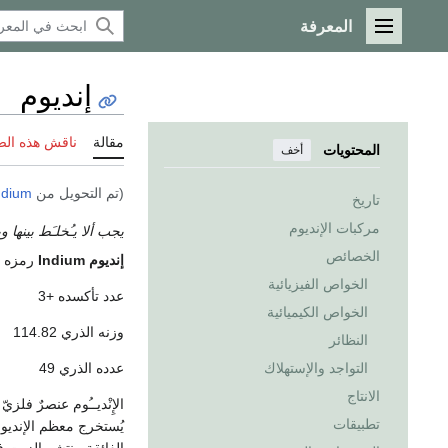
المعرفة
القائمة الرئيسية
إنديوم
مقالة
ناقش هذه ال
المحتويات
أخف
(تم التحويل من
ndium
تاريخ
مركبات الإنديوم
يجب ألا يـُخلـَط بينها 
الخصائص
إنديوم Indium
رمزه الكيميائي (In) 
الخواص الفيزيائية
عدد تأكسده +3
الخواص الكيميائية
وزنه الذري 114.82
النظائر
عدده الذري 49
التواجد والإستهلاك
الانتاج
الإِنْديــُوم عنصرٌ فلز
تطبيقات
يُستخرج معظم الإنديو