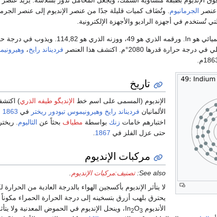
فوق الإنديوم بطبقة متساوية السُّمْك، ويجعل المحامل تدور بسلاسة. يزيد عنصر
 عنصر
الجرمانيوم
. وتُضَاف كميات قليلة جدًا من عنصر الإنديوم إلى عنصر الجرما
ي تُستخدم في أجهزة الراديو والأجهزة الإلكترونية.
لعنصر الإنديوم رمز كيميائي هو In. ورقمه الذري هو 49، ووزنه الذري هو 114,82. ويذ
فرديناند رايخ
،
وهيروني
تاريخ
الإنديوم (المسمى على اسم خط
الإنديگو
طيفه الذري
) اكتشف
الألمانيان
فرديناند رايخ
وهيرونيموس تيودور ريختر
في
1863
أث
اختبارهم خامات
زنك
بواسطة
مطياف
بحثاً عن
الثاليوم
. ريختر 
حتى عزل الفلز في
1867
.
مركبات الإنديوم
See also:
تصنيف:مركبات الإنديوم
.
لا يتأثر الإنديوم بأكسجين الهواء بالدرجة العادية من الحرارة ل
يحترق بلهب أزرق بتسخينه إلى درجة الحرارة الحمراء مكوناً 
الأنديوم In
O
، وينحل الإنديوم في الحموض المعدنية ولا يتأثر
2
3