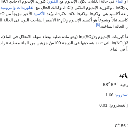
و
الماء
في حالة الغليان. يكوّن الإنديوم مع
الكلور
: كلوريد الإنديوم الأحادي InCl،
InC
، وكلوريد الإنديوم الثلاثي InCl
، وكذلك الحال مع
الفلوريدات
والبروميد
3
2
بعة أكاسيد هي: In
O
، In
O
O، InO، In
، ويُعد
الأكسيد
الأخير مزيجاً 
2
2
3
3
4
اسيد ثباتاً وشيوعاً هو أكسيد الإنديوم In
O
الأصفر الشاحب اللون في الحالة الب
2
3
[6]
 الحالة الساخنة.
 كبريتات الإنديوم In
)
(SO
(وهو مادة صلبة بيضاء سهلة الانحلال في الماء)، 
2
4
3
)
O التي تفقد بتسخينها في الدرجة 100سْ جزيئين من الماء معطية
3
ً في الماء.
ائية
2
1
ية: 5S
5P
جستروم
: 1.66
ستروم]: 0.81