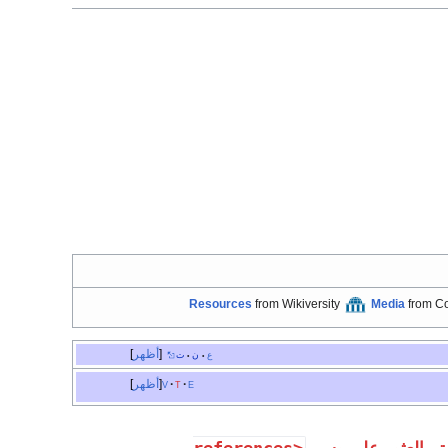
Resources
from Wikiversity
Media
from 
أظهر
ع
ن
ت
•
•
e
t
v
أظهر