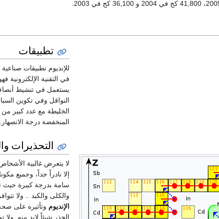
تطبيقات
للإنديوم تطبيقات صناعية 
في التقنية الإلكترونية فهو
يستعمل في تنشيط أنصا
النواقل وفي تكوين السبا
الخليطة مع عدد كبير من 
المنخفضة درجة الانصهار.
التحذيرات وا
لا يتعرض غالبية الأشخاص 
إلا نادراً جداً، وجميع مكون
سامة بدرجة كبيرة حيث 
والكلى والكبد .. ولا تتوا
الإنديوم
وتأثيره على صحة ا
الحذر شيئاً لابد منه. ولا