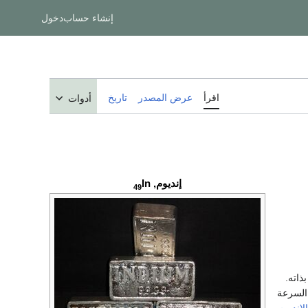
إنشاء حساب
دخول
اقرأ
عرض المصدر
تاريخ
أدوات
إنديوم,
In
49
ذاته.
 السرعة