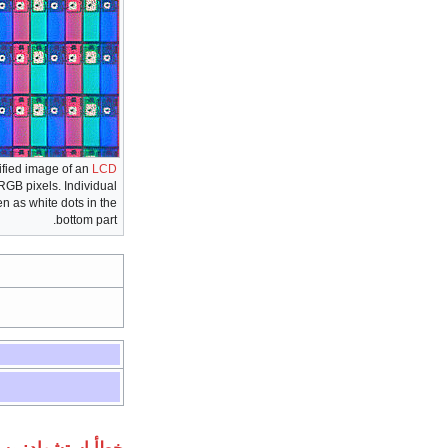
fied image of an
LCD
GB pixels. Individual
en as white dots in the
bottom part.