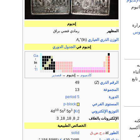
الإنديوم
نيوم
إنديوم
وب في درجة حرارة
المظهر
رمادي فضي براق
موس
الوزن الذري العياري
°(In)
A
r
إنديوم في
الجدول الدوري
Ga
↑
In
ه
↓
Tl
ناء
كادميوم
←
إنديوم
→
قصدير
تابع
الرقم الذري
(
Z
)
49
المجموعة
13
الدورة
period 5
المستوى الفرعي
p-block
10
2
1
التوزيع الإلكتروني
5s
5p
] 4d
Kr
[
الإلكترونات بالغلاف
2, 8, 18, 18, 3
كنه
الخصائص الطبيعية
أكسيد
الطور
at
د.ح.ض.ق
solid