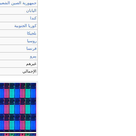
جمهورية الصين الشعبي
اليابان
كندا
كوريا الجنوبية
بلجيكا
روسيا
فرنسا
پيرو
غيرهم
الإجمالي